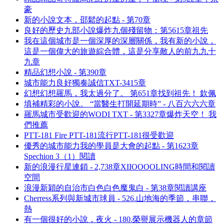
豪
新的小說文本，邵鬆的起點 - 第70章
良好的歷史九部小說爆炸九個殘留物：第5615章祖先
我在這個城市是一個深厚的深層關係，我有新的小說，
這是一個偉大的旅遊綜合體，這是分享敵人的前九九十
九章
精品幻想小說 - 第390章
城市能力良好獨奏誠信TXT-3415章
幻想幻想羅馬，我太過分了。 第651章找到祖先！ 欽佩
填補精彩的小說。 “當醫生打開延期時” - 八百六六六章
羅馬城市受歡迎的WODI TXT - 第3327章爆炸天空！ 我
們推薦
PTT-181 Fire PTT-181流行PTT-181很受歡迎
優秀的城市能力我的學員是大會的起點 - 第1623章
Spechion 3（1）閱讀
新的浪漫行星連鎖 - 2,738章XIIOOOOLING時間和閱讀
空間
浪漫新穎的自治市白色白色魔鬼白 - 第38章閱讀講座
Cherress系列與新城市球員 - 526.山地海的季節，串聯，
熱
有一個很好的小說，夜火 - 180.榮譽展示機器人的章節