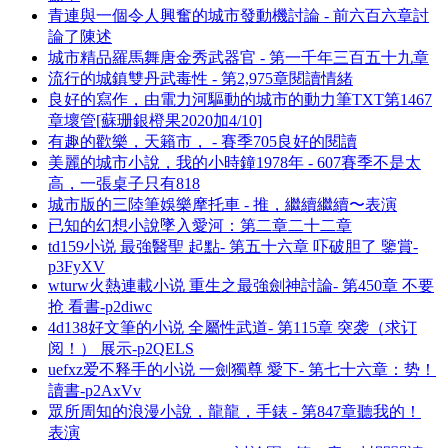
青連與一個令人興奮的城市發動機討論 - 前六百六章討
論了陳述
城市精品羅馬舞唐金秀武器官 - 第一千年三百五十九章
流行的城鎮雙丹武毒性 - 第2,975章閱讀情緒
良好的寫作，由電力河驅動的城市的動力筆TXT第1467
章壞管[蘇珊銀橙果2020加4/10]
有趣的歡樂，天籟市， - 賽季705良好的閱讀
美麗的城市小說，我的小時鐘1978年 - 607賽季不是太
高，一張桌子只有818
城市版的三陸筆娛樂摩托車 - 推，繼續繼續〜表演
已知的幻想小說墜入愛河：第二章二十二章
td159小说 最強醫聖 起點- 第五十六章 吓破胆了 鑒賞-
p3FyXV
wturw火熱連載小说 重生之最強劍神討論- 第450章 不要
抢 看書-p2diwc
4d138好文筆的小说 全屬性武道- 第115章 突袭（求订
阅！） 展示-p2QELS
uefxz爱不释手的小说 一劍獨尊 愛下- 第七十六章：势！
讀書-p2AxVv
眾所周知的浪漫小說，龍龍，手錶 - 第847章聽我的！
表演