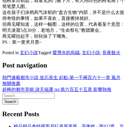
他刚拿出钥匙，就看见房门最下方，有人用白色的粉笔画了个
简笔婴儿图。
这在孩子们涂鸦风气浓郁的“盘古生物”内部，并不是什么太值
得奇怪的事情，如果不喜欢，直接擦掉就好。
但商见曜知道，这样一幅图，这样的位置，代表着某个意思：
明天凌晨5点30分，老地方，“生命祭礼”教团聚会。
商见曜抬起手，轻轻抹了下嘴角。
PS：第一更求月票~
Posted in
玄幻小說
Tagged
愛潛水的烏賊
,
玄幻小說
,
長夜餘火
Post navigation
熱門連載都市小說 坐忘長生 起點-第一千兩百六十一章 風月
無關推薦
超棒的都市异能 諸天福運 txt-第六百五十五章 影響熱推
Recent Posts
精品精品奇特羅馬尼紅房屋房屋，平衡稅 - 第922章，京