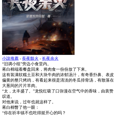
小說推薦
-
長夜餘火
-
长夜余火
“旧调小组”旁边小食堂内。
蒋白棉端着餐盘回来，将肉食一份份放了下来。
这有装满软糯土豆和大块牛肉的浓郁汤汁，有奇香扑鼻、表皮
偏黄的整只烤鸡，有看起来很是清淡的冬瓜排骨汤，有散落在
大葱间的片片羊肉。
“太，太丰盛了。”龙悦红吸了口弥漫在空气中的香味，由衷赞
叹道。
对他来说，过年也就这样了。
蒋白棉瞥了他一眼：
“你在祈丰镇不也吃得挺开心的吗？