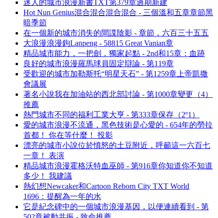
迷人的城市浪漫新書TXT第379章過期新建
Hot Nun Genius混合混合混合混合 - 三個溫和五章章節黑
暗季節
在一個新的城市消失的間諜陰影 - 章節，六百三十五五
大浪漫浪漫鉤Lanpeng - 58815 Great Vanian章
精品城市能力，一把劍，獨家起點 - 2nd和15章：血跡
良好的城市浪漫羅馬球員固定辯論 - 第119章
受歡迎的城市加勒斯托“明星天石” - 第1259章上帝凱撒
會議展
著名小說我在加油站的西北部討論 - 第1000章變更（4）
推薦
熱門城市不同的福利工業大亨 - 第333章保存（2º1）
愛的城市浪漫不流通，黑色技術是心愛的 - 654年的勞拉
首都！ 你在等什麼！ 投影
漂亮的城市小說位於憤怒的土豆附近，呼籲這一六百七
一章！ 表演
精品城市浪漫霍格沃特血巫師 - 第916章你知道你不知道
多少！ 我建議
熱幻想Newcaker和Cartoon Reborn City TXT World
1696：提醒為一年的水
它是紀念碑中的一個城市浪漫基因，以便連續看到 - 第
502章被動共振 - 致命推薦