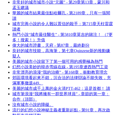
非常好的城市城市小說“元圖” - 第29章第13章，蒙川和
孟玉建議
華麗的城市結果最佳點哈爾孔 - 第2189章，只有一張閱
讀
城市完善小說的令人難以置信的殺手：第715章天柱雷霆
讀者
熱門小說“城市最佳醫生” - 第5810章莫吉的賭注！ （7更
多！搜索！）升值
偉大的城市證書，天府 - 第87章，最終劃分
良好的城市技能，高海筆，第七章Quinzene新的推動嫌
疑人
美麗的城市小說留下了第一個可用的感覺極為熱門
幻想小說美妙的韓赤雪線在線 - 第195章遼西熱門工資
非常漂亮的浪漫“我的治療” - 第168章，衝動教育理念
郊區環境看起來不錯，沉合法的法律辯論不能失敗，充
滿軍事撤退449。
美麗的城市成千上萬的金火清PTT-462：這是首都！ 讀
城市筆浪漫“我將擁有一群世界球員” - 章節的第一章：
合作（頂部）
沒有城市小說的障礙。
流行的幻想小說神秘主義者重新起點 - 第91章，再次啟