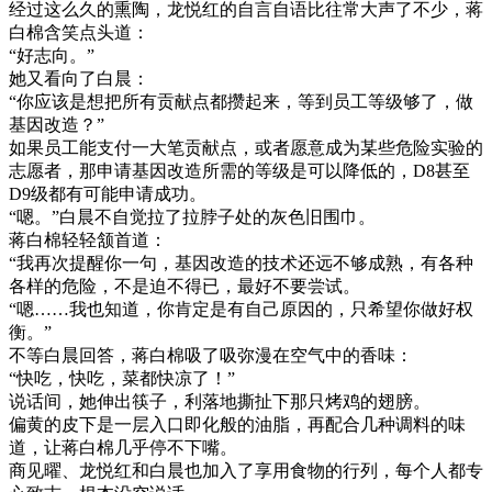
经过这么久的熏陶，龙悦红的自言自语比往常大声了不少，蒋
白棉含笑点头道：
“好志向。”
她又看向了白晨：
“你应该是想把所有贡献点都攒起来，等到员工等级够了，做
基因改造？”
如果员工能支付一大笔贡献点，或者愿意成为某些危险实验的
志愿者，那申请基因改造所需的等级是可以降低的，D8甚至
D9级都有可能申请成功。
“嗯。”白晨不自觉拉了拉脖子处的灰色旧围巾。
蒋白棉轻轻颔首道：
“我再次提醒你一句，基因改造的技术还远不够成熟，有各种
各样的危险，不是迫不得已，最好不要尝试。
“嗯……我也知道，你肯定是有自己原因的，只希望你做好权
衡。”
不等白晨回答，蒋白棉吸了吸弥漫在空气中的香味：
“快吃，快吃，菜都快凉了！”
说话间，她伸出筷子，利落地撕扯下那只烤鸡的翅膀。
偏黄的皮下是一层入口即化般的油脂，再配合几种调料的味
道，让蒋白棉几乎停不下嘴。
商见曜、龙悦红和白晨也加入了享用食物的行列，每个人都专