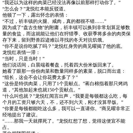
“我还以为这样的肉菜已经没法再像以前那样打动你了。”
“怎么会？”龙悦红本能反驳道。
他顿了一下，露出怀念的表情：
“不过，祈丰镇的火腿、咸肉，真的都很不错……”
因为成了“盘古生物”的附庸，祈丰镇可以换到非常划算足够数
量的食盐，而这就能让他们在狩猎季、收获季将多余的肉类保
存下来，留到野兽踪迹难以寻找的冬天对抗饥饿。
“你不是说你吃腻了吗？”龙悦红身旁的商见曜揭了他的底。
龙悦红表情一滞：
“当时，只是当时！”
他们说话间，白晨端着餐盘，托着四大份米饭回来了。
她看了眼那一份份肉菜和数量同样多的素菜，脱口而出道：
“组长，这会不会让你花费太多了？”
“这份是特供肉菜，只用了1个贡献点。”蒋白棉指着那只烤鸡
道，“其他加起来也就150个贡献点。”
“什么叫也就？”龙悦红闻言出声，“我要是每顿都这么吃，每
个月的工资只够六天，不，还不到六天，刚才没算早饭。”
“你要是每顿都能吃这么多，我可以一直请你。”商见曜非常正
经地提出了建议。
“……那我一天就撑死了。”龙悦红想了想，觉得这便宜不能
占。