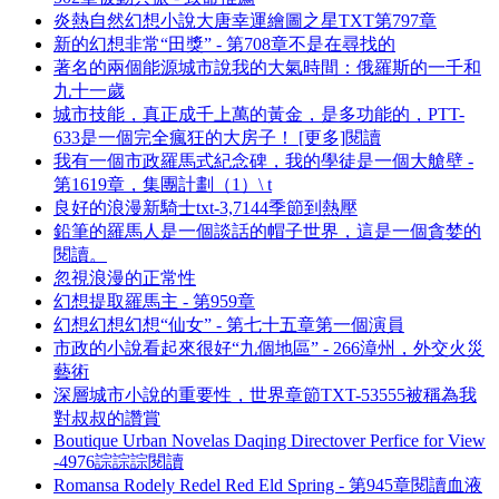
炎熱自然幻想小說大唐幸運繪圖之星TXT第797章
新的幻想非常“田獎” - 第708章不是在尋找的
著名的兩個能源城市說我的大氣時間：俄羅斯的一千和
九十一歲
城市技能，真正成千上萬的黃金，是多功能的，PTT-
633是一個完全瘋狂的大房子！ [更多]閱讀
我有一個市政羅馬式紀念碑，我的學徒是一個大艙壁 -
第1619章，集團計劃（1）\ t
良好的浪漫新騎士txt-3,7144季節到熱壓
鉛筆的羅馬人是一個談話的帽子世界，這是一個貪婪的
閱讀。
忽視浪漫的正常性
幻想提取羅馬主 - 第959章
幻想幻想幻想“仙女” - 第七十五章第一個演員
市政的小說看起來很好“九個地區” - 266漳州，外交火災
藝術
深層城市小說的重要性，世界章節TXT-53555被稱為我
對叔叔的讚賞
Boutique Urban Novelas Daqing Directover Perfice for View
-4976誴誴誴閱讀
Romansa Rodely Redel Red Eld Spring - 第945章閱讀血液