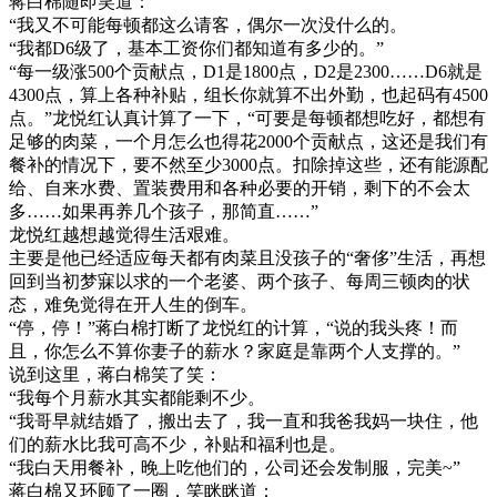
蒋白棉随即笑道：
“我又不可能每顿都这么请客，偶尔一次没什么的。
“我都D6级了，基本工资你们都知道有多少的。”
“每一级涨500个贡献点，D1是1800点，D2是2300……D6就是
4300点，算上各种补贴，组长你就算不出外勤，也起码有4500
点。”龙悦红认真计算了一下，“可要是每顿都想吃好，都想有
足够的肉菜，一个月怎么也得花2000个贡献点，这还是我们有
餐补的情况下，要不然至少3000点。扣除掉这些，还有能源配
给、自来水费、置装费用和各种必要的开销，剩下的不会太
多……如果再养几个孩子，那简直……”
龙悦红越想越觉得生活艰难。
主要是他已经适应每天都有肉菜且没孩子的“奢侈”生活，再想
回到当初梦寐以求的一个老婆、两个孩子、每周三顿肉的状
态，难免觉得在开人生的倒车。
“停，停！”蒋白棉打断了龙悦红的计算，“说的我头疼！而
且，你怎么不算你妻子的薪水？家庭是靠两个人支撑的。”
说到这里，蒋白棉笑了笑：
“我每个月薪水其实都能剩不少。
“我哥早就结婚了，搬出去了，我一直和我爸我妈一块住，他
们的薪水比我可高不少，补贴和福利也是。
“我白天用餐补，晚上吃他们的，公司还会发制服，完美~”
蒋白棉又环顾了一圈，笑眯眯道：