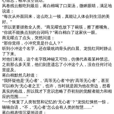
心致志，根本没空说话。
风卷残云般吃到最后，蒋白棉喝了口菜汤，微眯眼睛，满足地
说道：
“每次从外面回来，这么吃上一顿，真能让人体会到生活的美
好。”
“所以更要拯救全人类。”商见曜也放下了碗筷，擦了擦嘴角。
“你就不能换点别的台词吗？”蒋白棉白了这家伙一眼。
商见曜点了点头，突然问道：
“那你觉得，小冲究竟是什么人？”
听到小冲这个名字，还在吸吮鸡骨头的白晨、龙悦红同时静止
了下来。
对他们来说，这个名字既神秘又可怕，仿佛代表着某种禁忌。
之前那么多天里，他们刻意遗忘了小冲这个人，没在任何讨论
里提及。
蒋白棉默然几秒道：
“我怀疑他是‘无心者’，‘高等无心者’中的‘高等无心者’，甚至
可以称为‘无心者之王’，也许，当时就是因为他在旁边，想看
真实的枪战，所以我才下意识忽略了乔初别的觉醒者能力和相
应的范围……”
“一个恢复了人类智慧和记忆的‘无心者’？”龙悦红悚然一惊，
喃喃自语，“不，‘无心者’怎么会有人类的智慧……”
蒋白棉表情沉凝地说道：