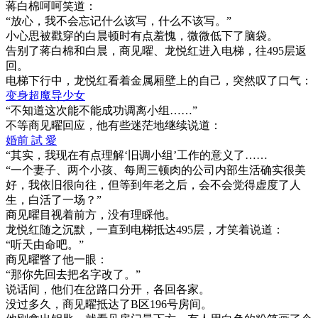
蒋白棉呵呵笑道：
“放心，我不会忘记什么该写，什么不该写。”
小心思被戳穿的白晨顿时有点羞愧，微微低下了脑袋。
告别了蒋白棉和白晨，商见曜、龙悦红进入电梯，往495层返
回。
电梯下行中，龙悦红看着金属厢壁上的自己，突然叹了口气：
变身超魔导少女
“不知道这次能不能成功调离小组……”
不等商见曜回应，他有些迷茫地继续说道：
婚前 試 愛
“其实，我现在有点理解‘旧调小组’工作的意义了……
“一个妻子、两个小孩、每周三顿肉的公司内部生活确实很美
好，我依旧很向往，但等到年老之后，会不会觉得虚度了人
生，白活了一场？”
商见曜目视着前方，没有理睬他。
龙悦红随之沉默，一直到电梯抵达495层，才笑着说道：
“听天由命吧。”
商见曜瞥了他一眼：
“那你先回去把名字改了。”
说话间，他们在岔路口分开，各回各家。
没过多久，商见曜抵达了B区196号房间。