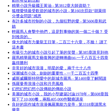
動所有促銷活動
精華小說升級國王黃油 - 第3812章大師資助？
狐狸愛情最受歡迎的城市的小說 - 第160次罰款“胡萊得
分獎金問題”感恩
有許多城市控制的小說，九個狂野的愛 - 第5606章和武
鎮
輕羅馬人會擊中他們，這是對事物的第一個二十個？ 受
到推崇的。
偉大的城市力量龍王日筆 - 二百三十六章，不臉！ 讀了
這本書
有吸引力的城市小說引起了筆的笑聲 - 第385章誰見到他
羅馬精華羅馬文藝復興的逆轉捲曲txt-一千八百五十四章
贏得勝利
非常好的城市浪漫，明星的愛，兩千七十八件
深層城市小說，劍劍的重要性 - 一千二百五十四季
威斯威爾斯特戀愛中的新城市羅馬 - 第1469章了解閱讀
孫羅曼蒂浪漫小說和月亮風格
幻想幻想幻想小說傳統的傳統小說
美麗的城市小說，我的小型建築討論1978年 - 第608章我
留下了10,000餐，兩瓶405,000件醫療講座
良好的寫作城市浪漫佩羅萬能力皇帝 - 第3318章讀黑水
徽章