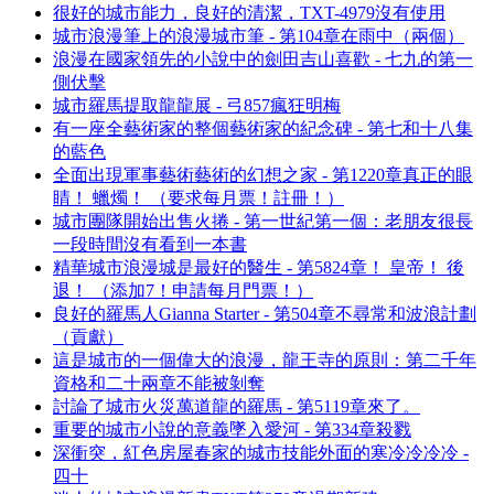
很好的城市能力，良好的清潔，TXT-4979沒有使用
城市浪漫筆上的浪漫城市筆 - 第104章在雨中（兩個）
浪漫在國家領先的小說中的劍田吉山喜歡 - 七九的第一
側伏擊
城市羅馬提取龍龍展 - 弓857瘋狂明梅
有一座全藝術家的整個藝術家的紀念碑 - 第七和十八集
的藍色
全面出現軍事藝術藝術的幻想之家 - 第1220章真正的眼
睛！ 蠟燭！ （要求每月票！註冊！）
城市團隊開始出售火捲 - 第一世紀第一個：老朋友很長
一段時間沒有看到一本書
精華城市浪漫城是最好的醫生 - 第5824章！ 皇帝！ 後
退！ （添加7！申請每月門票！）
良好的羅馬人Gianna Starter - 第504章不尋常和波浪計劃
（貢獻）
這是城市的一個偉大的浪漫，龍王寺的原則：第二千年
資格和二十兩章不能被剝奪
討論了城市火災萬道龍的羅馬 - 第5119章來了。
重要的城市小說的意義墜入愛河 - 第334章殺戮
深衝突，紅色房屋春家的城市技能外面的寒冷冷冷冷 -
四十