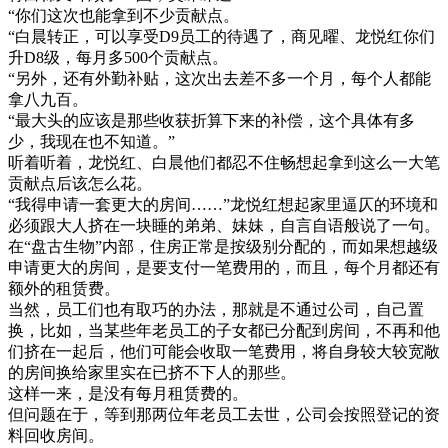
“你们这次也能拿到不少贡献点。
“白晨转正，可以享受D9员工的待遇了，商见曜、龙悦红你们
升D8级，每月多500个贡献点。
“另外，还有外勤补贴，这次出去差不多一个月，每个人都能
拿八九百。
“最大头的应该是那些收获折算下来的补偿，这个具体有多
少，我现在也不知道。”
听着听着，龙悦红、白晨他们都忍不住畅想起拿到这么一大笔
贡献点后该怎么花。
“我得申请一套更大的房间……”龙悦红想起家里逼仄的环境和
必须跟大人挤在一块睡的弟弟、妹妹，自言自语般说了一句。
在“盘古生物”内部，住房正常是按级别分配的，而如果想越级
申请更大的房间，是要支付一笔费用的，而且，每个月都还有
额外的租赁费。
当然，员工们也有取巧的办法，那就是不通过公司，自己置
换，比如，当某些年老员工的子女都已分配到房间，不再和他
们挤在一起后，他们可能会收取一笔费用，将自身较大较宽敞
的房间换给家里实在已挤不下人的那些。
这样一来，是没有每月租赁费的。
但问题在于，等到那两位年老员工去世，公司会按照登记的资
料回收房间。