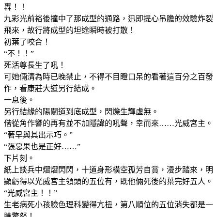
轟！！
九彩光前裕後撞中了那成型的通路，迅即提心吊膽的效驗炸裂
飛來，故行將成型的坦途瞬時被打散！
初葉了咬合！
“不！！”
死活尊長生了吼！
可她倆清為時已晚禁止，不得不目瞪口呆的看著這百分之百發
作，看康莊大道另行結成。
一息後。
另行結緣的陽關道到底成型，閃爍生輝虛無。
偕從角作響的再有並不加隱諱的吼聲，幸而來……光威宮主。
“著早與其出示巧。”
“張惡果也是正好……”
下片刻。
紙上談兵中熠熠閃閃，十道身形橫空孤芳自賞，漫步踏來，明
顯虧得以光威宮主領頭的五位有，既他倆死後的葉完好五人。
“光威宮主！！”
生老病死小孩臉色理科變得亢扭，第八順位的五位消失都是一
臉驚怒！