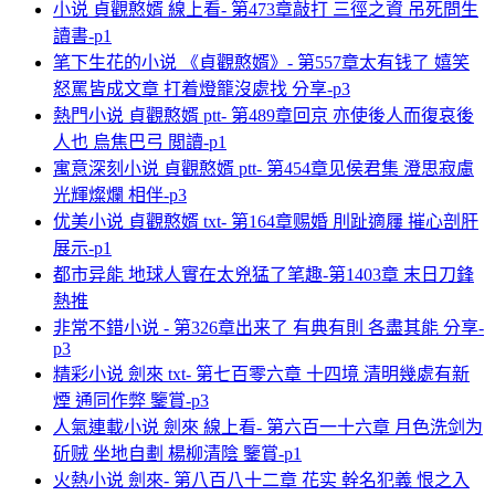
小说 貞觀憨婿 線上看- 第473章敲打 三徑之資 吊死問生
讀書-p1
笔下生花的小说 《貞觀憨婿》- 第557章太有钱了 嬉笑
怒罵皆成文章 打着燈籠沒處找 分享-p3
熱門小说 貞觀憨婿 ptt- 第489章回京 亦使後人而復哀後
人也 烏焦巴弓 閲讀-p1
寓意深刻小说 貞觀憨婿 ptt- 第454章见侯君集 澄思寂慮
光輝燦爛 相伴-p3
优美小说 貞觀憨婿 txt- 第164章赐婚 刖趾適屨 摧心剖肝
展示-p1
都市异能 地球人實在太兇猛了笔趣-第1403章 末日刀鋒
熱推
非常不錯小说 - 第326章出来了 有典有則 各盡其能 分享-
p3
精彩小说 劍來 txt- 第七百零六章 十四境 清明幾處有新
煙 通同作弊 鑒賞-p3
人氣連載小说 劍來 線上看- 第六百一十六章 月色洗剑为
斫贼 坐地自劃 楊柳清陰 鑒賞-p1
火熱小说 劍來- 第八百八十二章 花实 幹名犯義 恨之入