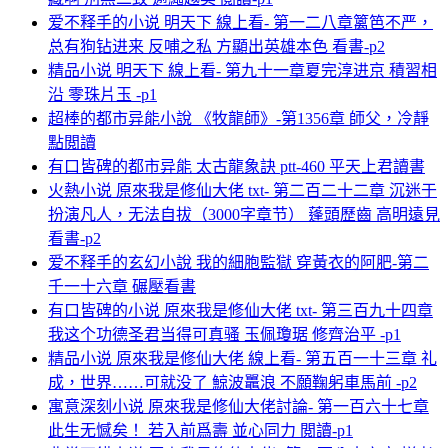
爱不释手的小说 明天下 線上看- 第一二八章篱笆不严，
总有狗钻进来 反哺之私 方顯出英雄本色 看書-p2
精品小说 明天下 線上看- 第九十一章夏完淳进京 積習相
沿 零珠片玉 -p1
超棒的都市异能小說 《牧龍師》-第1356章 師父，冷靜
點閲讀
有口皆碑的都市异能 太古龍象訣 ptt-460 平天上君讀書
火熱小说 原來我是修仙大佬 txt- 第二百二十二章 沉迷于
扮演凡人，无法自拔（3000字章节） 蓬頭歷齒 高明遠見
看書-p2
爱不释手的玄幻小說 我的細胞監獄 穿黃衣的阿肥-第二
千一十六章 碾壓看書
有口皆碑的小说 原來我是修仙大佬 txt- 第三百九十四章
我这个功德圣君当得可真骚 玉佩瓊琚 修齊治平 -p1
精品小说 原來我是修仙大佬 線上看- 第五百一十三章 礼
成，世界……可就没了 鯨波鼉浪 不願鞠躬車馬前 -p2
寓意深刻小说 原來我是修仙大佬討論- 第一百六十七章
此生无憾矣！ 若入前爲壽 並心同力 閲讀-p1