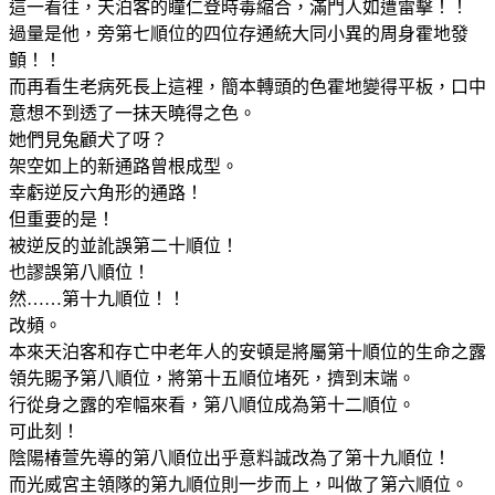
這一看往，天泊客的瞳仁登時毒縮合，滿門人如遭雷擊！！
過量是他，旁第七順位的四位存通統大同小異的周身霍地發
顫！！
而再看生老病死長上這裡，簡本轉頭的色霍地變得平板，口中
意想不到透了一抹天曉得之色。
她們見兔顧犬了呀？
架空如上的新通路曾根成型。
幸虧逆反六角形的通路！
但重要的是！
被逆反的並訛誤第二十順位！
也謬誤第八順位！
然……第十九順位！！
改頻。
本來天泊客和存亡中老年人的安頓是將屬第十順位的生命之露
領先賜予第八順位，將第十五順位堵死，擠到末端。
行從身之露的窄幅來看，第八順位成為第十二順位。
可此刻！
陰陽椿萱先導的第八順位出乎意料誠改為了第十九順位！
而光威宮主領隊的第九順位則一步而上，叫做了第六順位。