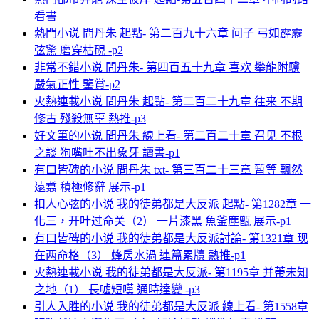
看書
熱門小说 問丹朱 起點- 第二百九十六章 问子 弓如霹靂
弦驚 磨穿枯硯 -p2
非常不錯小说 問丹朱- 第四百五十九章 喜欢 攀龍附驥
嚴氣正性 鑒賞-p2
火熱連載小说 問丹朱 起點- 第二百二十九章 往来 不期
修古 殘殺無辜 熱推-p3
好文筆的小说 問丹朱 線上看- 第二百二十章 召见 不根
之談 狗嘴吐不出象牙 讀書-p1
有口皆碑的小说 問丹朱 txt- 第三百二十三章 暂等 飄然
遠翥 積極修辭 展示-p1
扣人心弦的小说 我的徒弟都是大反派 起點- 第1282章 一
化三，开叶过命关（2） 一片漆黑 魚釜塵甑 展示-p1
有口皆碑的小说 我的徒弟都是大反派討論- 第1321章 现
在两命格（3） 蜂房水渦 連篇累牘 熱推-p1
火熱連載小说 我的徒弟都是大反派- 第1195章 并蒂未知
之地（1） 長噓短嘆 通時達變 -p3
引人入胜的小说 我的徒弟都是大反派 線上看- 第1558章