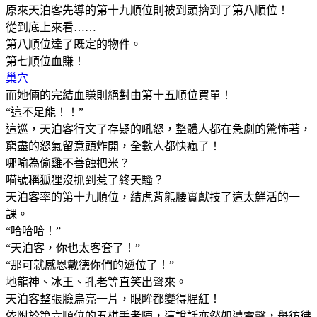
原來天泊客先導的第十九順位則被到頭擠到了第八順位！
從到底上來看……
第八順位達了既定的物件。
第七順位血賺！
巢穴
而她倆的完結血賺則絕對由第十五順位買單！
“這不足能！！”
這巡，天泊客行文了存疑的吼怒，整體人都在急劇的驚怖著，
窮盡的怒氣留意頭炸開，全數人都快瘋了！
哪喻為偷雞不善蝕把米？
嗬號稱狐狸沒抓到惹了終天騷？
天泊客率的第十九順位，結虎背熊腰實獻技了這太鮮活的一
課。
“哈哈哈！”
“天泊客，你也太客套了！”
“那可就感恩戴德你們的遜位了！”
地龍神、冰王、孔老等直笑出聲來。
天泊客整張臉烏亮一片，眼眸都變得腥紅！
依附於第六順位的五棋手者陣，這說話亦然如遭雷擊，舉彷彿