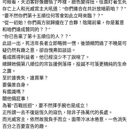
可眼看，天泊客好像體悟了咋樣，臉色變得扭，徑直盯著生死
存亡上人和光威宮主大吼道：“你們連合在共計放暗箭咱？？”
“要不然你們第十五順位何等會如此立時來臨？？”
“從一初始！你們兩方就歸攏在了合夥！陰陽前輩，你是蓄意
和咱們達成贊同的？？”
“你已告稟了第十五順位的人？？”
此話一出，死活年長者立即略微一愣，後頭頰閃過了不曉是可
疑仍然有趣之意，卻自愧弗如談話。
看成既得利益者，他已經沒少不了說啥了。
總歸她倆第八順位的宗旨援例落得，投誠不可落更精純的生命
之露。
至於誰喪失，誰買單？
要偏差自身。
有鑑識嗎？
關他倆屁事！
為著“百戰巡迴”，要不然擇手腕也是成立！
正所謂一去不復返恆久的寇仇，除非子孫萬代的長處。
而光威宮主，依然故我負手而立，面帶冷冰冰倦意，一色消失
百分之百要宣告的趣。