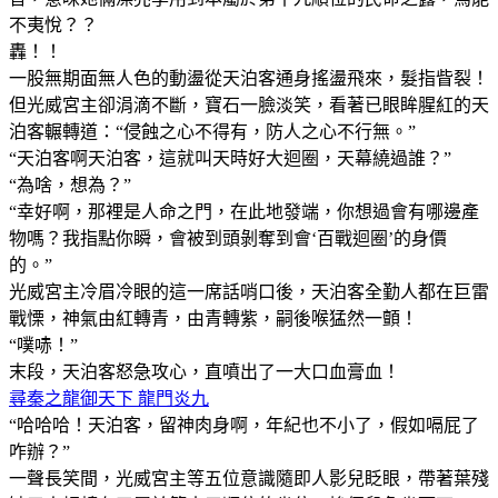
不夷悅？？
轟！！
一股無期面無人色的動盪從天泊客通身搖盪飛來，髮指眥裂！
但光威宮主卻涓滴不斷，寶石一臉淡笑，看著已眼眸腥紅的天
泊客輾轉道：“侵蝕之心不得有，防人之心不行無。”
“天泊客啊天泊客，這就叫天時好大迴圈，天幕繞過誰？”
“為啥，想為？”
“幸好啊，那裡是人命之門，在此地發端，你想過會有哪邊產
物嗎？我指點你瞬，會被到頭剝奪到會‘百戰迴圈’的身價
的。”
光威宮主冷眉冷眼的這一席話哨口後，天泊客全勤人都在巨雷
戰慄，神氣由紅轉青，由青轉紫，嗣後喉猛然一顫！
“噗哧！”
末段，天泊客怒急攻心，直噴出了一大口血膏血！
尋秦之龍御天下 龍門炎九
“哈哈哈！天泊客，留神肉身啊，年紀也不小了，假如嗝屁了
咋辦？”
一聲長笑間，光威宮主等五位意識隨即人影兒眨眼，帶著葉殘