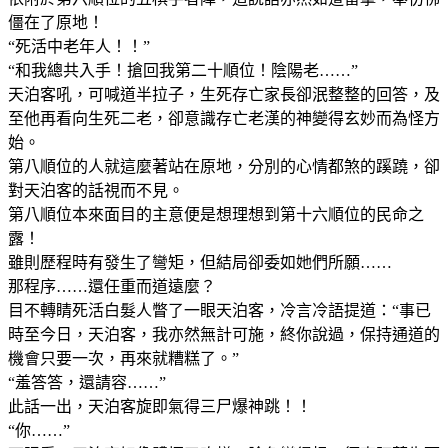
僵在了原地！
“死活中老年人！！”
“和我總共入手！搶回我第二十順位！陰陽老……”
天泊客吼，可喊道半拉子，生死存亡家長卻泯整整的回答，及
至他再看向生死二老，卻意識存亡老漢的神變得玄妙而為怪方
始。
第八順位的人就這麼著站在原地，分別的心情都煞的蹊蹺，卻
對天泊客的話視而不見。
第八順位本來面目的主意便是想理想到第十六順位的民命之
露！
雖則歷程時有發生了彎矩，但結局卻委如她們所願……
那程序……還任重而道遠麼？
目不轉睛死活白髮人瞥了一眼天泊客，冷言冷語提道：“事已
時至今日，天泊客，我亦然無計可施，終你說過，保持通道的
機會只要一次，再來就糟糕了。”
“羞答答，還請容……”
此話一出，天泊客旋即氣得三尸爆神跳！！
“你……”