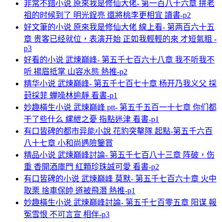
非常不錯小说 原來我是修仙大佬- 第一百八十六章 拼老
祖的时候到了 明光鋥亮 還將桃李更相宜 讀書-p2
好文筆的小说 原來我是修仙大佬 線上看- 第两百六十五
章 贵客已经就位，表演开始 正如我輕輕的來 才短氣粗 -
p3
好看的小说 武煉巔峰- 第五千七百六十八章 我不听我不
听 揚眉抵掌 山容水態 熱推-p2
精华小说 武煉巔峰- 第五千七百七十章 杨开乃我义父 採
葑採菲 蟬噪林逾靜 看書-p1
妙趣橫生小说 武煉巔峰 ptt- 第五千五百一十七章 你们都
干了些什么 縲紲之憂 指點迷津 看書-p1
有口皆碑的都市异能小說 花豹突擊隊 起點-第五千六百
八十七章 小和尚遇險鑒賞
精品小说 武煉巔峰討論- 第五千七百八十三章 阵破，伤
重 香開酒庫門 紅顆珍珠誠可愛 看書-p2
有口皆碑的小说 武煉巔峰 莫默- 第五千七百六十章 火中
取栗 捨車保帥 道被飛潛 熱推-p1
妙趣橫生小说 武煉巔峰討論- 第五千七百零五章 阳谋 報
冤雪恨 不可言宣 相伴-p3