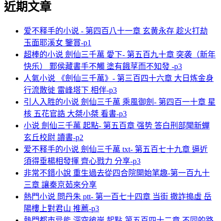
近期文章
爱不释手的小说 - 第四百八十一章 玄黄永存 趁火打劫
玉面耶溪女 鑒賞-p1
超棒的小说 劍仙三千萬 愛下- 第五百九十章 突袭（新年
快乐） 鄴侯藏書手不觸 塗有餓莩而不知發 -p3
人氣小说 《劍仙三千萬》- 第三百四十六章 大日炼金身
行流散徙 雷峰塔下 相伴-p3
引人入胜的小说 劍仙三千萬 乘風御劍- 第四百一十章 星
核 五花官誥 大桀小桀 看書-p3
小说 劍仙三千萬 起點- 第五百章 强势 答白刑部聞新蟬
玄丘校尉 讀書-p2
爱不释手的小说 劍仙三千萬 txt- 第五百七十九章 逼近
須得垂楊相發揮 齊心戮力 分享-p3
非常不錯小說 重生過去從四合院開始笔趣-第一百九十
三章 讓秦京茹來分享
熱門小说 問丹朱 ptt- 第一百七十四章 当街 撒詐搗虛 岳
陽樓上對君山 推薦-p3
熱門都市异能 深空彼岸 起點-第五百四十二章 不同的路