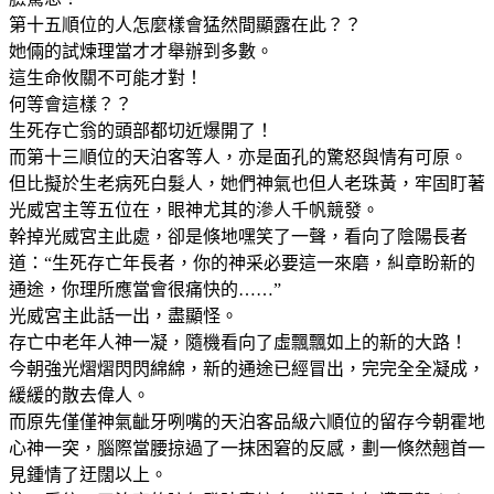
第十五順位的人怎麼樣會猛然間顯露在此？？
她倆的試煉理當才才舉辦到多數。
這生命攸關不可能才對！
何等會這樣？？
生死存亡翁的頭部都切近爆開了！
而第十三順位的天泊客等人，亦是面孔的驚怒與情有可原。
但比擬於生老病死白髮人，她們神氣也但人老珠黃，牢固盯著
光威宮主等五位在，眼神尤其的滲人千帆競發。
幹掉光威宮主此處，卻是倏地嘿笑了一聲，看向了陰陽長者
道：“生死存亡年長者，你的神采必要這一來磨，糾章盼新的
通途，你理所應當會很痛快的……”
光威宮主此話一出，盡顯怪。
存亡中老年人神一凝，隨機看向了虛飄飄如上的新的大路！
今朝強光熠熠閃閃綿綿，新的通途已經冒出，完完全全凝成，
緩緩的散去偉人。
而原先僅僅神氣齜牙咧嘴的天泊客品級六順位的留存今朝霍地
心神一突，腦際當腰掠過了一抹困窘的反感，劃一倏然翹首一
見鍾情了迂闊以上。