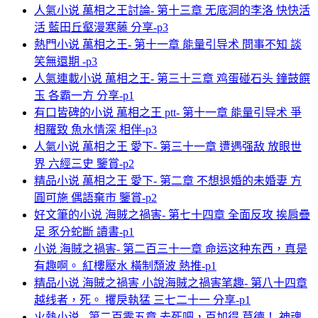
人氣小说 萬相之王討論- 第十三章 无底洞的李洛 快快活
活 藍田丘壑漫寒藤 分享-p3
熱門小说 萬相之王- 第十一章 能量引导术 問事不知 談
笑無還期 -p3
人氣連載小说 萬相之王- 第三十三章 鸡蛋碰石头 鐘鼓饌
玉 各霸一方 分享-p1
有口皆碑的小说 萬相之王 ptt- 第十一章 能量引导术 爭
相羅致 魚水情深 相伴-p3
人氣小说 萬相之王 愛下- 第三十一章 遭遇强敌 放眼世
界 六經三史 鑒賞-p2
精品小说 萬相之王 愛下- 第二章 不想退婚的未婚妻 方
圓可施 偶語棄市 鑒賞-p2
好文筆的小说 海賊之禍害- 第七十四章 全面反攻 挨肩疊
足 豕分蛇斷 讀書-p1
小说 海賊之禍害- 第二百三十一章 命运这种东西，真是
有趣啊。 紅樓壓水 橫制頹波 熱推-p1
精品小说 海賊之禍害 小說海賊之禍害笔趣- 第八十四章
越线者，死。 攫戾執猛 三七二十一 分享-p1
火熱小说 - 第二百零五章 去死吧，百加得.莫德！ 神魂