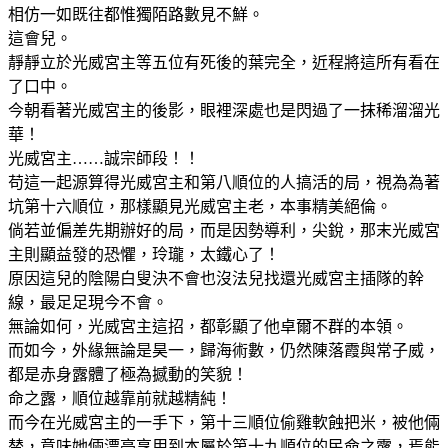
相仿一如既往都惟獨陌路數見不鮮。
這會兒。
靜靜立於光威宮主等五位有死後的葉完全，近程將這所有看在
了口中。
今朝看著光威宮主的後影，眼裡深處也是閃過了一抹稀溜溜光
華！
光威宮主……誠宗師段！！
苟這一起源算得光威宮主和第八順位的人搞活的局，視為為著
坑第十六順位，那樣顯見光威宮主老，本事精美絕倫。
倘若並偏差先期辦好的局，而是因勢導利，尖銳，那末光威宮
主則顯益發的恐懼，玲瓏，太鐵心了！
原因這兒的陰陽白叟決不會也沒法兒找還光威宮主插隊的幹
線，最足足現今不會。
無論如何，光威宮主這招，都彰顯了他卓爾不群的本領。
而如今，外緣無論是昊一，歸海術數，仍然陳落霞與常子威，
都是赤身露體了極為撼動的笑貌！
命之露，順位越靠前就越精純！
而今在光威宮主的一手下，第十三順位偷雞軟蝕把米，被他倆
替，意味她倆漂亮享用到本屬於第十九順位的民命之露，焉能