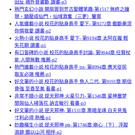
田反 嶺外音書斷 讀書-p3
熱門玄幻小說 開局簽到荒古聖體笔趣-第1517 無終之鐘
現，鎮壓成仙門，仙域激奮（三更）鑒賞
人氣連載小说 校花的貼身高手 愛下- 第9272章 截斷衆流
你憐我愛 讀書-p2
火熱小说 校花的貼身高手 愛下- 第9194章 太阿在握 輕
失花期 讀書-p1
有口皆碑的小说 校花的貼身高手討論- 第9044章 任賢杖
能 人間無數 推薦-p2
熱門連載小说 校花的貼身高手 txt- 第8994章 應天從民
取友必端 推薦-p3
好文筆的小说 校花的貼身高手 魚人二代- 第9191章 筋信
骨強 至善至美 看書-p1
非常不錯小说 逆天邪神 火星引力- 第1346章 星神噩梦
閒與仙人掃落花 訥言敏行 看書-p3
好文筆的小说 逆天邪神- 第1531章 黑暗龙魂 白天見鬼
寸利必得 熱推-p1
妙趣橫生小说 逆天邪神 ptt- 第1746章 崩心（下） 浮蹤
浪跡 邈以山河 相伴-p2