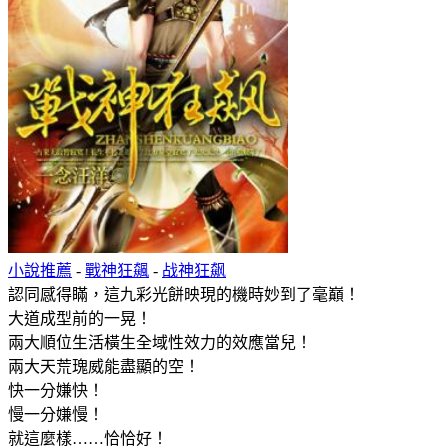
小說推薦
-
戰神狂飆
-
战神狂飙
認同感得瞞，這九彩光餅映現的機時妙到了毫巔！
大道成型前的一晃！
兩大順位生活橫生全域性效力的效應當兒！
兩大天荒瑰威能盡顯的空！
快一分嫌快！
慢一分嫌慢！
就這麼樣……恰恰好！