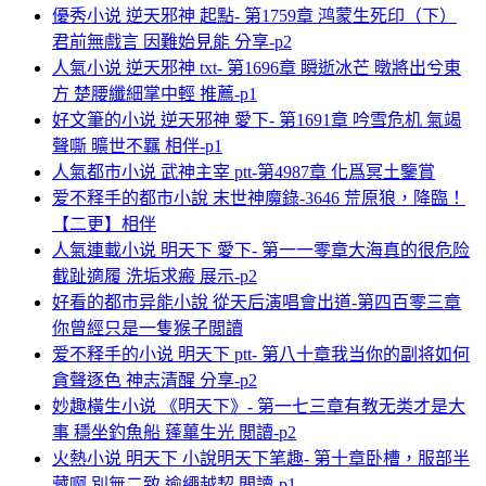
優秀小说 逆天邪神 起點- 第1759章 鸿蒙生死印（下）
君前無戲言 因難始見能 分享-p2
人氣小说 逆天邪神 txt- 第1696章 瞬逝冰芒 暾將出兮東
方 楚腰纖細掌中輕 推薦-p1
好文筆的小说 逆天邪神 愛下- 第1691章 吟雪危机 氣竭
聲嘶 曠世不羈 相伴-p1
人氣都市小说 武神主宰 ptt-第4987章 化爲冥土鑒賞
爱不释手的都市小說 末世神魔錄-3646 荒原狼，降臨！
【二更】相伴
人氣連載小说 明天下 愛下- 第一一零章大海真的很危险
截趾適履 洗垢求瘢 展示-p2
好看的都市异能小說 從天后演唱會出道-第四百零三章
你曾經只是一隻猴子閲讀
爱不释手的小说 明天下 ptt- 第八十章我当你的副将如何
貪聲逐色 神志清醒 分享-p2
妙趣橫生小说 《明天下》- 第一七三章有教无类才是大
事 穩坐釣魚船 蓬蓽生光 閲讀-p2
火熱小说 明天下 小說明天下笔趣- 第十章卧槽，服部半
藏啊 別無二致 逾繩越契 閲讀-p1