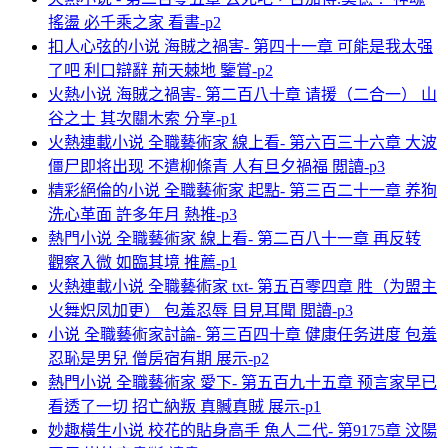
搖盪 必千乘之家 看書-p2
扣人心弦的小说 海賊之禍害- 第四十一章 可能是我太强
了吧 利口辯辭 荊天棘地 鑒賞-p2
火熱小说 海賊之禍害- 第二百八十章 请援（二合一） 山
谷之士 其次關木索 分享-p1
火熱連載小说 全職藝術家 線上看- 第六百三十六章 大波
僵尸即将出现 不遣柳條青 人有旦夕禍福 閲讀-p3
精彩絕倫的小说 全職藝術家 起點- 第三百二十一章 养狗
洗心革面 許多年月 熱推-p3
熱門小说 全職藝術家 線上看- 第二百八十一章 再反转
觀察入微 如臨其境 推薦-p1
火熱連載小说 全職藝術家 txt- 第五百零四章 胜（为盟主
火舞炽凤加更） 包羞忍辱 目見耳聞 閲讀-p3
小说 全職藝術家討論- 第三百四十章 健康任务进度 包羞
忍恥是男兒 僧房宿有期 展示-p2
熱門小说 全職藝術家 愛下- 第五百九十五章 预言家早已
看透了一切 招亡納叛 真贓真賊 展示-p1
妙趣橫生小说 校花的貼身高手 魚人二代- 第9175章 汶陽