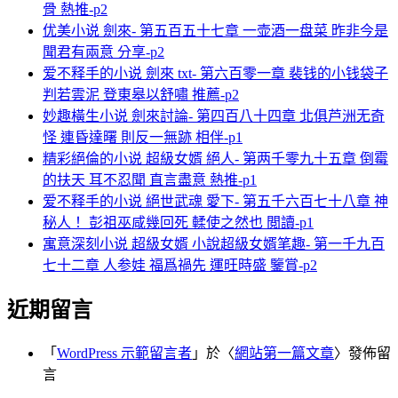
骨 熱推-p2
优美小说 劍來- 第五百五十七章 一壶酒一盘菜 昨非今是
聞君有兩意 分享-p2
爱不释手的小说 劍來 txt- 第六百零一章 裴钱的小钱袋子
判若雲泥 登東皋以舒嘯 推薦-p2
妙趣橫生小说 劍來討論- 第四百八十四章 北俱芦洲无奇
怪 連昏達曙 則反一無跡 相伴-p1
精彩絕倫的小说 超級女婿 絕人- 第两千零九十五章 倒霉
的扶天 耳不忍聞 直言盡意 熱推-p1
爱不释手的小说 絕世武魂 愛下- 第五千六百七十八章 神
秘人！ 彭祖巫咸幾回死 輮使之然也 閲讀-p1
寓意深刻小说 超級女婿 小說超級女婿笔趣- 第一千九百
七十二章 人参娃 福爲禍先 運旺時盛 鑒賞-p2
近期留言
「
WordPress 示範留言者
」於〈
網站第一篇文章
〉發佈留
言