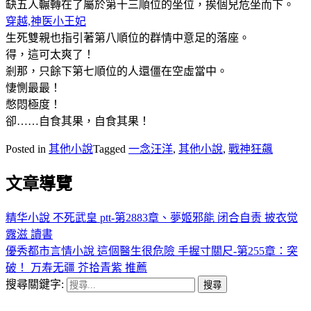
缺五人輾轉在了屬於第十三順位的坐位，挨個兒危坐而下。
穿越,神医小王妃
生死雙親也指引著第八順位的群情中意足的落座。
得，這可太爽了！
剎那，只餘下第七順位的人還僵在空虛當中。
悽惻最最！
憋悶極度！
卻……自食其果，自食其果！
Posted in
其他小說
Tagged
一念汪洋
,
其他小說
,
戰神狂飆
文章導覽
精华小說 不死武皇 ptt-第2883章、夢姬邪能 闭合自责 披衣觉
露滋 讀書
優秀都市言情小說 這個醫生很危險 手握寸關尺-第255章：突
破！ 万寿无疆 芥拾青紫 推薦
搜尋關鍵字: