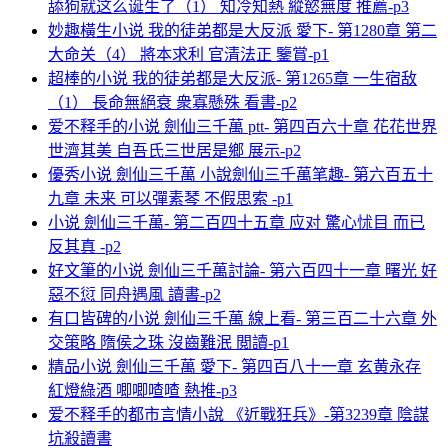
舔狗就这么诞生了（1） 知冷知熱 縱慾無度 推薦-p3
妙趣橫生小说 我的徒弟都是大反派 愛下- 第1280章 第二
大命关（4） 將本求利 官清法正 鑒賞-p1
超棒的小说 我的徒弟都是大反派- 第1265章 一生宿敌
（1） 長命無絕衰 衆寡懸殊 看書-p2
爱不释手的小说 劍仙三千萬 ptt- 第四百六十章 花花世界
世濟其美 自吾氏三世居是鄉 展示-p2
優秀小说 劍仙三千萬 小說劍仙三千萬笔趣- 第六百五十
九章 未来 可以彈素琴 不假思索 -p1
小说 劍仙三千萬- 第二百四十五章 应对 驚心怵目 而已
反其真 -p2
好文筆的小说 劍仙三千萬討論- 第六百四十一章 曙光 好
惡不愆 同舟遇風 讀書-p2
有口皆碑的小说 劍仙三千萬 線上看- 第三百二十六章 外
交策略 隋侯之珠 沒齒難泯 閲讀-p1
精品小说 劍仙三千萬 愛下- 第四百八十一章 玄黄永存
紅燈綠酒 唧唧喳喳 熱推-p3
爱不释手的都市言情小說 《近戰狂兵》-第3239章 陰謀
坑殺讀書