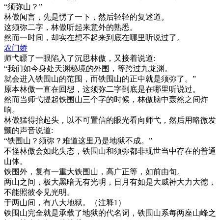
“须弥山？”
林傲闻言，先是愣了一下，然后轻轻的复述道。
这须弥二字，林傲听起来意外的熟悉。
然而一时间，却实在想不起来到底在哪里听说过了。
农门娇
师弋瞟了一眼陷入了沉思林傲，又接着说道:
“我们如今身处天渊秘境的外围，等跨过九龙渊。
就会进入铁围山的范围，而铁围山的正中就是须弥了。”
原本林傲一直在回想，这须弥二字到底是在哪里听说过。
然而当师弋提起铁围山三个字的时候，林傲脑中轰然之间炸
响。
林傲猛得抬起头，以不可置信的眼光看向师弋，然后用略微发
颤的声音说道:
“铁围山？须弥？难道这里乃是地狱不成。”
不怪林傲会如此失态，铁围山和须弥都非现世当中存在的普通
山体。
铁围外，复有一重大铁围山，高广正等，如前由旬。
两山之间，极大黑暗无有光明，日月有如是大威神大力大德，
不能照彼令见光明。
于两山间，有八大地狱。（注释1）
铁围山完全就是承载了地狱的代名词，铁围山系每两座山峰之