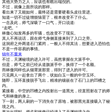
其他大势力之人，应该也有瞧出端倪的。
不过，就像上面所说的那样。
看出来了又能如何，最终还是需要硬着头皮往里进。
知道一切不过徒增烦恼罢了，根本改变不了什么。
一念及此，师弋深吸了一口气，开口说道:
“走吧。”
林傲心知发再多的牢骚，也改变不了现实。
其人不再说话，跟在师弋身侧直接来到了入口之旁。
这洞府之外两道石门紧闭，一般人不得其法，想要进入恐怕也
不是一件容易的事情。
锦年不重来
不过，天渊秘境的进入许可，虽然掌握在大派手中。
但是，师弋之前已经从道旗派手中，换得了一个名额。
而林傲同样也从烟霄派那里，得到了进入的许可。
只见两人一起拿出了两个，状如白玉一般的中空玉环。
随即，玉环直接脱手飞出，精准的镶嵌在了石门上的凹槽之
内。
紧接着，中空的凹槽之内投射出一道黑光，径直照射在了的师
弋和林傲的身上。
下一刻，两人刷的一下消失在了原地，被那黑光直接吸入了秘
境之内。
再次出现时，师弋和林傲已经进入了天渊秘境之内。