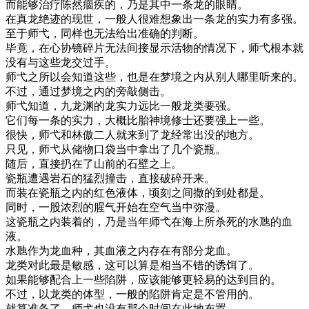
而能够治疗陈然痼疾的，乃是其中一条龙的眼睛。
在真龙绝迹的现世，一般人很难想象出一条龙的实力有多强。
至于师弋，同样也无法给出准确的判断。
毕竟，在心协镜碎片无法间接显示活物的情况下，师弋根本就
没有与这些龙交过手。
师弋之所以会知道这些，也是在梦境之内从别人哪里听来的。
不过，通过梦境之内的旁敲侧击。
师弋知道，九龙渊的龙实力远比一般龙类要强。
它们每一条的实力，大概比胎神境修士还要强上一些。
很快，师弋和林傲二人就来到了龙经常出没的地方。
只见，师弋从储物口袋当中拿出了几个瓷瓶。
随后，直接扔在了山前的石壁之上。
瓷瓶遭遇岩石的猛烈撞击，直接破碎开来。
而装在瓷瓶之内的红色液体，顷刻之间撒的到处都是。
同时，一股浓烈的腥气开始在空气当中弥漫。
这瓷瓶之内装着的，乃是当年师弋在海上所杀死的水虺的血
液。
水虺作为龙血种，其血液之内存在有部分龙血。
龙类对此最是敏感，这可以算是相当不错的诱饵了。
如果能够配合上一些陷阱，应该能够更轻易的达到目的。
不过，以龙类的体型，一般的陷阱肯定是不管用的。
就算准备了，师弋也没有那个时间在此地布置。