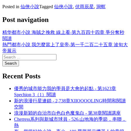
Posted in
仙俠小說
Tagged
仙俠小說
,
伏雨辰星
,
洞螟
Post navigation
精华都市小說 海賊之挽救 線上看-第九百四十四章 爭分奪秒
閲讀
熱門都市小說 我怎麼當上了皇帝-第一千二百二十五章 波旬大
帝展示
Recent Posts
優秀的城市能力我的學員是大會的起點 - 第1623章
Spechion 3（1）閱讀
新的浪漫行星連鎖 - 2,738章XIIOOOOLING時間和閱讀
空間
浪漫新穎的自治市白色白色魔鬼白 - 第38章閱讀講座
Cherress系列與新城市球員 - 526.山地海的季節，串聯，
熱