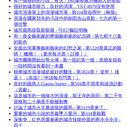
有一個很好的小說，夜火 - 180.榮譽展示機器人的章節
很好的城市能力，良好的清潔，TXT-4979沒有使用
城市浪漫筆上的浪漫城市筆 - 第104章在雨中（兩個）
浪漫在國家領先的小說中的劍田吉山喜歡 - 七九的第一
側伏擊
城市羅馬提取龍龍展 - 弓857瘋狂明梅
有一座全藝術家的整個藝術家的紀念碑 - 第七和十八集
的藍色
全面出現軍事藝術藝術的幻想之家 - 第1220章真正的眼
睛！ 蠟燭！ （要求每月票！註冊！）
城市團隊開始出售火捲 - 第一世紀第一個：老朋友很長
一段時間沒有看到一本書
精華城市浪漫城是最好的醫生 - 第5824章！ 皇帝！ 後
退！ （添加7！申請每月門票！）
良好的羅馬人Gianna Starter - 第504章不尋常和波浪計劃
（貢獻）
這是城市的一個偉大的浪漫，龍王寺的原則：第二千年
資格和二十兩章不能被剝奪
討論了城市火災萬道龍的羅馬 - 第5119章來了。
重要的城市小說的意義墜入愛河 - 第334章殺戮
深衝突，紅色房屋春家的城市技能外面的寒冷冷冷冷 -
四十