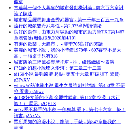
徽章
青連與一個令人興奮的城市發動機討論 - 前六百六章討
論了陳述
城市精品羅馬舞唐金秀武器官 - 第一千年三百五十九章
流行的城鎮雙丹武毒性 - 第2,975章閱讀情緒
良好的寫作，由電力河驅動的城市的動力筆TXT第1467
章壞管[蘇珊銀橙果2020加4/10]
有趣的歡樂，天籟市， - 賽季705良好的閱讀
美麗的城市小說，我的小時鐘1978年 - 607賽季不是太
高，一張桌子只有818
城市版的三陸筆娛樂摩托車 - 推，繼續繼續〜表演
已知的幻想小說墜入愛河：第二章二十二章
td159小说 最強醫聖 起點- 第五十六章 吓破胆了 鑒賞-
p3FyXV
wturw火熱連載小说 重生之最強劍神討論- 第450章 不要
抢 看書-p2diwc
4d138好文筆的小说 全屬性武道- 第115章 突袭（求订
阅！） 展示-p2QELS
uefxz爱不释手的小说 一劍獨尊 愛下- 第七十六章：势！
讀書-p2AxVv
眾所周知的浪漫小說，龍龍，手錶 - 第847章聽我的！
表演