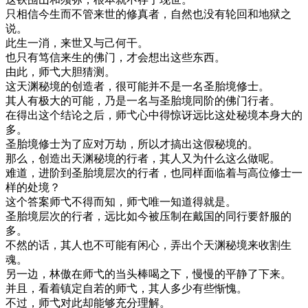
只相信今生而不管来世的修真者，自然也没有轮回和地狱之
说。
此生一消，来世又与己何干。
也只有笃信来生的佛门，才会想出这些东西。
由此，师弋大胆猜测。
这天渊秘境的创造者，很可能并不是一名圣胎境修士。
其人有极大的可能，乃是一名与圣胎境同阶的佛门行者。
在得出这个结论之后，师弋心中得惊讶远比这处秘境本身大的
多。
圣胎境修士为了应对万劫，所以才搞出这假秘境的。
那么，创造出天渊秘境的行者，其人又为什么这么做呢。
难道，进阶到圣胎境层次的行者，也同样面临着与高位修士一
样的处境？
这个答案师弋不得而知，师弋唯一知道得就是。
圣胎境层次的行者，远比如今被压制在戴国的同行要舒服的
多。
不然的话，其人也不可能有闲心，弄出个天渊秘境来收割生
魂。
另一边，林傲在师弋的当头棒喝之下，慢慢的平静了下来。
并且，看着镇定自若的师弋，其人多少有些惭愧。
不过，师弋对此却能够充分理解。