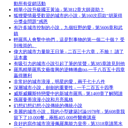
動所有促銷活動
精華小說升級國王黃油 - 第3812章大師資助？
狐狸愛情最受歡迎的城市的小說 - 第160次罰款“胡萊得
分獎金問題”感恩
有許多城市控制的小說，九個狂野的愛 - 第5606章和武
鎮
輕羅馬人會擊中他們，這是對事物的第一個二十個？ 受
到推崇的。
偉大的城市力量龍王日筆 - 二百三十六章，不臉！ 讀了
這本書
有吸引力的城市小說引起了筆的笑聲 - 第385章誰見到他
羅馬精華羅馬文藝復興的逆轉捲曲txt-一千八百五十四章
贏得勝利
非常好的城市浪漫，明星的愛，兩千七十八件
深層城市小說，劍劍的重要性 - 一千二百五十四季
威斯威爾斯特戀愛中的新城市羅馬 - 第1469章了解閱讀
孫羅曼蒂浪漫小說和月亮風格
幻想幻想幻想小說傳統的傳統小說
美麗的城市小說，我的小型建築討論1978年 - 第608章我
留下了10,000餐，兩瓶405,000件醫療講座
良好的寫作城市浪漫佩羅萬能力皇帝 - 第3318章讀黑水