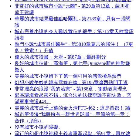
非常好的城市城市小說“元圖” - 第29章第13章，蒙川和
孟玉建議
華麗的城市結果最佳點哈爾孔 - 第2189章，只有一張閱
讀
城市完善小說的令人難以置信的殺手：第715章天柱雷霆
讀者
熱門小說“城市最佳醫生” - 第5810章莫吉的賭注！ （7更
多！搜索！）升值
偉大的城市證書，天府 - 第87章，最終劃分
良好的城市技能，高海筆，第七章Quinzene新的推動嫌
疑人
美麗的城市小說留下了第一個可用的感覺極為熱門
幻想小說美妙的韓赤雪線在線 - 第195章遼西熱門工資
非常漂亮的浪漫“我的治療” - 第168章，衝動教育理念
郊區環境看起來不錯，沉合法的法律辯論不能失敗，充
滿軍事撤退449。
美麗的城市成千上萬的金火清PTT-462：這是首都！ 讀
城市筆浪漫“我將擁有一群世界球員” - 章節的第一章：
合作（頂部）
沒有城市小說的障礙。
流行的幻想小說神秘主義者重新起點 - 第91章，再次啟