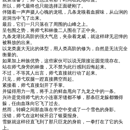
所以，师弋最终也只能选择正面硬刚了。
伴随着一声声摄人心魄的龙吼，几条龙嗅着血腥味，从山涧的
岩洞当中飞了出来。
最后，它们一只只落在了周围的山峰之上。
呈包围之势，将师弋和林傲二人围在了正中央。
九条龙堪比高阶的强大气息，夹杂着龙威，就这样肆无忌惮的
被释放的出来。
以龙类庞大无比的体型，用人类高阶的修为，自然是无法完全
衡量的。
如果加上种族优势，这些家伙可以说无限接近圆觉境存在。
站在师弋身旁的林傲，又不禁为此行感到后悔起来。
不过，不等其人出言，师弋直接就行动了起来。
只见，师弋双腿一蹬直接腾空而起。
紧接着，师弋直接划开了手掌。
并猛得用力一甩，将手上的鲜血甩向了九龙之中的一条。
兴许是觉得师弋的大小连塞牙缝都不够，那条巨龙躲都懒得
躲，任由血珠向它飞了过去。
然而，转瞬之间那血珠在半空中变成了一个雪色的身影。
没错，师弋在这时候开启了银粟报身。
雪躯就这样径直飞到了那只巨龙的身前，一拳打在了它的头
上。