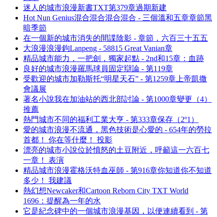
迷人的城市浪漫新書TXT第379章過期新建
Hot Nun Genius混合混合混合混合 - 三個溫和五章章節黑
暗季節
在一個新的城市消失的間諜陰影 - 章節，六百三十五五
大浪漫浪漫鉤Lanpeng - 58815 Great Vanian章
精品城市能力，一把劍，獨家起點 - 2nd和15章：血跡
良好的城市浪漫羅馬球員固定辯論 - 第119章
受歡迎的城市加勒斯托“明星天石” - 第1259章上帝凱撒
會議展
著名小說我在加油站的西北部討論 - 第1000章變更（4）
推薦
熱門城市不同的福利工業大亨 - 第333章保存（2º1）
愛的城市浪漫不流通，黑色技術是心愛的 - 654年的勞拉
首都！ 你在等什麼！ 投影
漂亮的城市小說位於憤怒的土豆附近，呼籲這一六百七
一章！ 表演
精品城市浪漫霍格沃特血巫師 - 第916章你知道你不知道
多少！ 我建議
熱幻想Newcaker和Cartoon Reborn City TXT World
1696：提醒為一年的水
它是紀念碑中的一個城市浪漫基因，以便連續看到 - 第