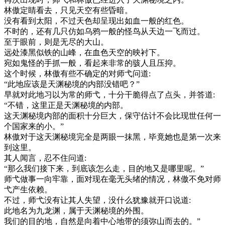
林傲定睛看去，只见天空有些昏暗。
没有看到太阳，不过天色却呈现出如血一般的红色。
不时的，还有几只仿如乌鸦一般的怪鸟从天边一飞而过。
至于眼前，则是无尽的大山。
远处漆黑似铁的山峰，在血色天空的映衬下。
宛如鬼怪的手抓一般，看起来非常的骇人且压抑。
这个时候，林傲有些不确定的对师弋问道:
“此地应该是天渊秘境的内部没错吧？”
早就对此地习以为常的师弋，十分干脆得点了点头，并答道:
“不错，这里正是天渊秘境的内部。
这天渊秘境内部的面积十分巨大，保守估计不会比现世任何一
个国家来的小。”
林傲对于这天渊秘境完全是两眼一抹黑，毕竟她也是第一次来
到这里。
其人闻言，忍不住问道:
“那么我们接下来，到底该怎么走，目的地又是哪里呢。”
师弋做事一向牢靠，面对现在毫无头绪的情况，林傲不免对师
弋产生依赖。
不过，师弋没有让其人失望，没什么犹豫就开口说道:
此地名为九龙渊，属于天渊秘境的外围。
我们的目的地，自然是向着中心地带的须弥山而去的。”