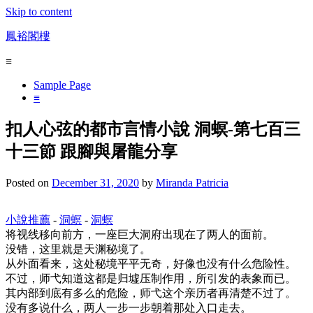
Skip to content
鳳裕閣樓
≡
Sample Page
≡
扣人心弦的都市言情小說 洞螟-第七百三
十三節 跟腳與屠龍分享
Posted on
December 31, 2020
by
Miranda Patricia
小說推薦
-
洞螟
-
洞螟
将视线移向前方，一座巨大洞府出现在了两人的面前。
没错，这里就是天渊秘境了。
从外面看来，这处秘境平平无奇，好像也没有什么危险性。
不过，师弋知道这都是归墟压制作用，所引发的表象而已。
其内部到底有多么的危险，师弋这个亲历者再清楚不过了。
没有多说什么，两人一步一步朝着那处入口走去。