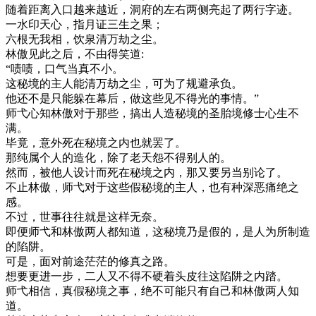
随着距离入口越来越近，洞府的左右两侧亮起了两行字迹。
一水印天心，指月证三生之果；
六根无我相，饮泉清万劫之尘。
林傲见此之后，不由得笑道:
“啧啧，口气当真不小。
这秘境的主人能清万劫之尘，可为了规避承负。
他还不是只能躲在幕后，做这些见不得光的事情。”
师弋心知林傲对于那些，搞出人造秘境的圣胎境修士心生不
满。
毕竟，意外死在秘境之内也就罢了。
那纯属个人的造化，除了老天怨不得别人的。
然而，被他人设计而死在秘境之内，那又要另当别论了。
不止林傲，师弋对于这些假秘境的主人，也有种深恶痛绝之
感。
不过，世事往往就是这样无奈。
即便师弋和林傲两人都知道，这秘境乃是假的，是人为所制造
的陷阱。
可是，面对前途茫茫的修真之路。
想要更进一步，二人又不得不硬着头皮往这陷阱之内踏。
师弋相信，真假秘境之事，绝不可能只有自己和林傲两人知
道。