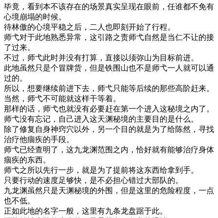
毕竟，看到本不该存在的场景真实呈现在眼前，任谁都不免有
心境崩塌的时候。
待林傲的心境平稳之后，二人也即刻开始了行程。
师弋对于此地熟悉异常，这引路之责师弋自然是当仁不让的接
了过来。
不过，师弋此时并没有打算，直接以须弥山为目标前进。
此地虽然只是个冒牌货，但是铁围山也不是师弋一人就可以通
过的。
所以，想要继续前进下去，师弋只能等后续的那些高阶赶来。
当然，师弋不可能就这样干等着。
那样的话，师弋也就没有必要赶在第一个进入这秘境之内了。
师弋没有忘记，自己进入这天渊秘境的主要目的是什么。
除了修复自身神窍穴以外，另一个目的就是为了给陈然，寻找
治疗他痼疾的手段。
师弋已经查明了，这九龙渊范围之内，恰好就有能够治疗身体
痼疾的东西。
师弋之所以先行一步，就是为了提前将这东西给拿到手。
只要行动的速度足够快，是不必担心错过大部队的。
九龙渊虽然只是天渊秘境的外围，但是这里的危险程度，一点
也不低。
正如此地的名字一般，这里有九条龙盘踞于此。