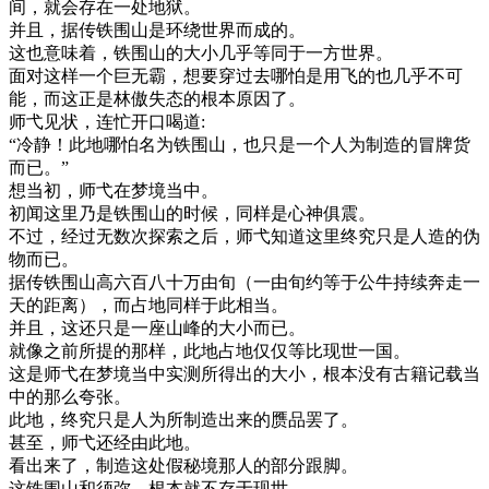
间，就会存在一处地狱。
并且，据传铁围山是环绕世界而成的。
这也意味着，铁围山的大小几乎等同于一方世界。
面对这样一个巨无霸，想要穿过去哪怕是用飞的也几乎不可
能，而这正是林傲失态的根本原因了。
师弋见状，连忙开口喝道:
“冷静！此地哪怕名为铁围山，也只是一个人为制造的冒牌货
而已。”
想当初，师弋在梦境当中。
初闻这里乃是铁围山的时候，同样是心神俱震。
不过，经过无数次探索之后，师弋知道这里终究只是人造的伪
物而已。
据传铁围山高六百八十万由旬（一由旬约等于公牛持续奔走一
天的距离），而占地同样于此相当。
并且，这还只是一座山峰的大小而已。
就像之前所提的那样，此地占地仅仅等比现世一国。
这是师弋在梦境当中实测所得出的大小，根本没有古籍记载当
中的那么夸张。
此地，终究只是人为所制造出来的赝品罢了。
甚至，师弋还经由此地。
看出来了，制造这处假秘境那人的部分跟脚。
这铁围山和须弥，根本就不存于现世。