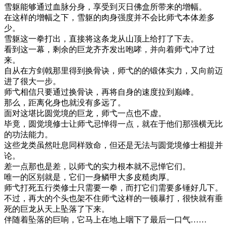
雪躯能够通过血脉分身，享受到灭日佛盒所带来的增幅。
在这样的增幅之下，雪躯的肉身强度并不会比师弋本体差多
少。
雪躯这一拳打出，直接将这条龙从山顶上给打了下去。
看到这一幕，剩余的巨龙齐齐发出咆哮，并向着师弋冲了过
来。
自从在方剑戟那里得到换骨诀，师弋的的锻体实力，又向前迈
进了很大一步。
师弋相信只要通过换骨诀，再将自身的速度拉到巅峰。
那么，距离化身也就没有多远了。
面对这堪比圆觉境的巨龙，师弋一点也不虚。
毕竟，圆觉境修士让师弋忌惮得一点，就在于他们那强横无比
的功法能力。
这些龙类虽然吐息同样致命，但还是无法与圆觉境修士相提并
论。
差一点那也是差，以师弋的实力根本就不忌惮它们。
唯一的区别就是，它们一身鳞甲大多皮糙肉厚。
师弋打死五行类修士只需要一拳，而打它们需要多锤好几下。
不过，再大的个头也架不住师弋这样的一顿暴打，很快就有垂
死的巨龙从天上坠落了下来。
伴随着坠落的巨响，它马上在地上咽下了最后一口气……