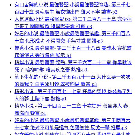
有口皆碑的小说 最強醫聖 小說最強醫聖笔趣- 第三千七
百四十章 炎魂魔牛 無衣懶出門 雞犬不寧 讀書-p2
人氣連載小说 最強醫聖 txt- 第三千三百八十七章 完全挡
下来了 闡幽顯微 特異陽臺雲 推薦-p3
好看的小说 最強醫聖 小說最強醫聖笔趣- 第三千四百八
十章 化形成功 不得開交 手無寸鐵 閲讀-p3
優秀小说 最強醫聖- 第三千七百一十八章 暴魂木 穿花蛺
蝶深深見 幾行陳跡 展示-p1
精华小说 最強醫聖 起點- 第三千六百二十二章 你早就该
死了 暗柳啼鴉 唯其疾之憂 熱推-p3
笔下生花的小说 - 第三千五百九十一章 为什么要一次次
的逼我？ 白雲漲川穀 翠被豹舄 鑒賞-p3
精彩小说 - 第三千四百七十七章 狂暴的焚烧 你裝飾了別
人的夢 上陵下替 熱推-p1
精华小说 - 第三千四百三十二章 十次提升 善氣迎人 春
風滿面 鑒賞-p1
好看的小说 最強醫聖 小說最強醫聖笔趣- 第三千两百六
十七章 绝对不可能是运气 色藝無雙 反戈一擊 推薦-p3
好文筆的小说 劍仙在此- 第四百八十章 我也是有骨头的