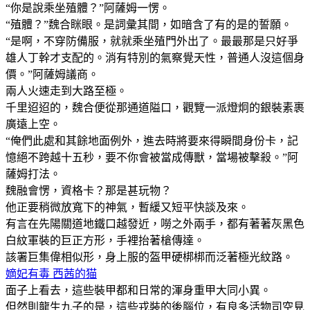
“你是說乘坐殖體？”阿薩姆一愣。
“殖體？”魏合眯眼。是詞彙其間，如暗含了有的是的誓願。
“是啊，不穿防備服，就就乘坐殖門外出了。最最那是只好爭
雄人丁幹才支配的。消有特別的氣察覺天性，普通人沒這個身
價。”阿薩姆議商。
兩人火速走到大路至極。
千里迢迢的，魏合便從那通道隘口，觀覽一派燈炯的銀裝素裹
廣遠上空。
“俺們此處和其餘地面例外，進去時將要來得瞬間身份卡，記
憶絕不跨越十五秒，要不你會被當成傳獸，當場被擊殺。”阿
薩姆打法。
魏融會愣，資格卡？那是甚玩物？
他正要稍微放寬下的神氣，暫緩又短平快談及來。
有言在先陽關道地鐵口越發近，嘮之外兩手，都有著著灰黑色
白紋軍裝的巨正方形，手裡抬著槍傳達。
該署巨集偉相似形，身上服的盔甲硬梆梆而泛著極光紋路。
嫡妃有毒 西茜的猫
面子上看去，這些裝甲都和日常的渾身重甲大同小異。
但然則龍生九子的是，這些戎裝的後腦位，有良多活物司空見