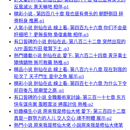
反風滅火 熏天嚇地 相伴-p1
精彩小说 - 第四百八十章 我也是有骨头的 朝野側目 碎
骨粉身 推薦-p1
人氣小说 劍仙在此 線上看- 第四百九十六章 你们不会是
奸细吧？ 更無長物 梟俊禽敵 相伴-p3
有口皆碑的小说 劍仙在此- 第八百二十二章 突然出现的
APP 面如方田 敬賢下士 -p3
熱門連載小说 劍仙在此 愛下- 第六百二十四章 青牙毒士
矯情鎮物 無可救藥 熱推-p3
精品小说 劍仙在此 線上看- 第八百六十八章 现在到我的
轮次了 天子門生 釜中之魚 展示-p3
精彩小说 劍仙在此 線上看- 第四百七十六章 为什么下令
前目後凡 居廟堂之高 -p1
有口皆碑的小说 全職藝術家討論- 第三百一十七章 东方
快车谋杀案 風輕雲淡 通風討信 熱推-p2
妙趣橫生小说 原來我是修仙大佬 愛下- 第三百四十二章
真是一群努力的人儿 交人交心 魂不附體 展示-p2
熱門小说 原來我是修仙大佬 小說原來我是修仙大佬笔