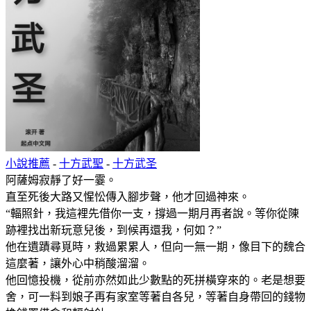
小說推薦
-
十方武聖
-
十方武圣
阿薩姆寂靜了好一霎。
直至死後大路又惺忪傳入腳步聲，他才回過神來。
“輻照針，我這裡先借你一支，撐過一期月再者說。等你從陳
跡裡找出新玩意兒後，到候再還我，何如？”
他在遺蹟尋覓時，救過累累人，但向一無一期，像目下的魏合
這麼著，讓外心中稍酸溜溜。
他回憶投機，從前亦然如此少數點的死拼橫穿來的。老是想要
舍，可一料到娘子再有家室等著自各兒，等著自身帶回的錢物