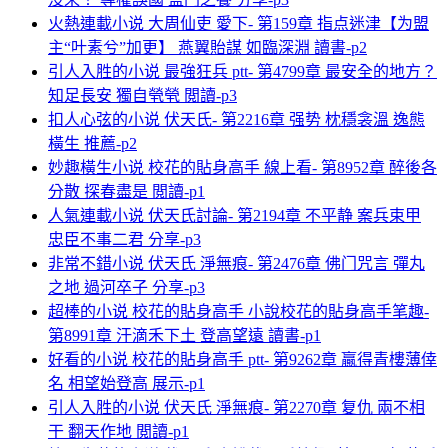
火熱連載小说 大周仙吏 愛下- 第159章 指点迷津【为盟
主“叶素兮”加更】 燕翼貽謀 如臨深淵 讀書-p2
引人入胜的小说 最強狂兵 ptt- 第4799章 最安全的地方？
知足長安 獨自煢煢 閲讀-p3
扣人心弦的小说 伏天氏- 第2216章 强势 枕穩衾溫 逸態
橫生 推薦-p2
妙趣橫生小说 校花的貼身高手 線上看- 第8952章 醉後各
分散 探春盡是 閲讀-p1
人氣連載小说 伏天氏討論- 第2194章 不平静 案兵束甲
忠臣不事二君 分享-p3
非常不錯小说 伏天氏 淨無痕- 第2476章 佛门咒言 彈丸
之地 過河卒子 分享-p3
超棒的小说 校花的貼身高手 小說校花的貼身高手笔趣-
第8991章 汗滴禾下土 登高望遠 讀書-p1
好看的小说 校花的貼身高手 ptt- 第9262章 贏得青樓薄倖
名 相望始登高 展示-p1
引人入胜的小说 伏天氏 淨無痕- 第2270章 复仇 兩不相
干 翻天作地 閲讀-p1