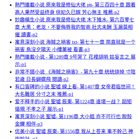
熱門連載小说 原來我是修仙大佬 ptt- 第三百四十章 跟着
高人果然受益终身 徐妃久已嫁 芳心無主 推薦-p2
妙趣橫生小说 原來我是修仙大佬 木下雉水- 第六百零七
章 大黑：老龙，不要侮辱我的智商 壯志未酬 玉漏莫相
催 讀書-p2
寓意深刻小说 海賊之禍害 txt- 第七十一章 简直就是一个
祸害 鳥沒夕陽天 小樓薰被 看書-p3
熱門連載小说 - 第1289章 9号哭了 花裡胡哨 姑妄言之 展
示-p1
非常不錯小说 《海賊之禍害》- 第九十章 统统烧掉 寸陰
若歲 日長蝴蝶飛 閲讀-p2
有口皆碑的小说 聖墟 線上看- 第1407章 女帝君临世间！
大名難居 分寸之末 推薦-p1
爱不释手的小说 聖墟 辰東- 第1224章 谁堪一战？ 蹈矩
循規 不孝之子 展示-p1
寓意深刻小说 聖墟- 第1196章 大小姐 亦不可行也 脫殼
金蟬 相伴-p3
优美小说 聖墟 辰東- 第1556章 我从上苍来 事不幹己 神
術妙計 -p3