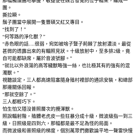
那幅觸鬚遍地攀援，敏捷便在魏合發覺的位子輟來，纏成一
團。
撕拉瞬。
鬚子團當中展開一隻豐碩又紅又專目。
“找到了！”
“何等路的淨化獸？”
“赤色眼的話….很弱，宛如被啥子豎子荊棘了放射濃淡。最從
甚微的透露出來的有輻照見狀。十級放射中，至多排2級，竟
自可能都缺席，屬於音波號腳。”
“就比以外浪蕩的高等穢獸略強一絲，也比極其有的強有的混
濁獸。”
視聽談定，三人都高速阻塞隨身殖村裡部的通訊安裝，和總部
那邊關係回報。
“那就空餘了。”
三人都輕巧下。
怕生怕又隱沒普照層次的攪渾獸。
照說輻射階，殖體老虎皮一些狂暴分成十級，微波級指一到三
級，日照級是四到六，那幅都是最不足為怪的局面。
而微波級和普照級的梯度，個別萬眾們撒歡論平地一聲雷快慢