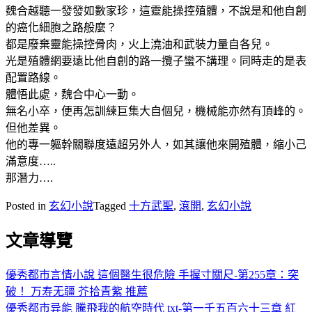
魏合越聽一發發如數家珍，這靈能操控殖體，不說是和他自創
的癌化細胞之路般麼？
都是廢棄靈能操控骨肉，火上澆油和武裝力量自各兒。
光是殖體網要遠比他自創的路一攬子蠻不講理。同時走的是表
配置路線。
體悟此處，魏合中心一動。
無名小卒，便再怎訓練巨集大自個兒，機械能亦然有頂峰的。
但他差異。
他的專一軀幹關聯度遠超另外人，如其讓他來開殖體，縮小己
滿意度…..
那潛力….
Posted in
玄幻小說
Tagged
十方武聖
,
滾開
,
玄幻小說
文章導覽
優秀都市言情小說 這個醫生很危險 手握寸關尺-第255章：突
破！ 万寿无疆 芥拾青紫 推薦
優秀都市异能 騰飛我的航空時代 txt-第一千五百六十三章 紅