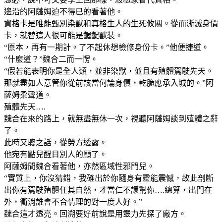
邊沿的阿薩姆迫不得已的看著他。
資格卡是唯能甄別染獸和真格生人的生死攸關。從而澌滅身價
卡，就替這人很可能是齷齪獸裝。
“原本，再有一期計。了不起休想檢修身份卡。”他便捷道。
“什麼道？”魏合二而一愣。
“假若能表明你是全人類，並非染獸，並且有殖體駕駛先天。
那就盡如人意管你從前該當何論身價，乾脆應承入城的。”阿
薩姆柔聲道。
殖體先天….
魏合在來的路上，就無盡無休一次，視聽阿薩姆談到殖體之辭
了。
此時又聰之話，從勞方透露。
他宛有點兒醒目別人的願了。
阿薩姆間魏合看著他，亦然區域性邪門兒。
“實質上，你沒猜錯，我確出於你隨身有靈能震憾，故此剖斷
出你有駕駛殖體任其自然，才當仁不讓幫你….總算，出門在
外，衝消誰會不合情理的對一度人好。”
魏合這才透亮。回溯要好前說是用靈力先探了廠方。