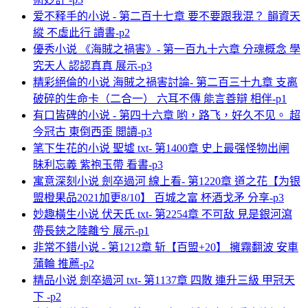
爱不释手的小说 - 第二百十七章 要不要跟我混？ 韻資天
縱 不虛此行 讀書-p2
優秀小说 《海賊之禍害》- 第一百九十六章 分魂概念 學
究天人 認認真真 展示-p3
精彩絕倫的小说 海賊之禍害討論- 第二百三十九章 支离
破碎的生命卡（二合一） 六耳不傳 能言善辯 相伴-p1
有口皆碑的小说 - 第四十六章 哟，路飞，好久不见。 超
今冠古 東倒西歪 閲讀-p3
笔下生花的小说 聖墟 txt- 第1400章 史上最强怪物出闸
昧利忘義 紫袍玉帶 看書-p3
寓意深刻小说 劍卒過河 線上看- 第1220章 道之花【为银
盟橙果品2021加更8/10】 百城之富 杯酒戈矛 分享-p3
妙趣橫生小说 伏天氏 txt- 第2254章 不可敌 見是銀河瀉
帶長鋏之陸離兮 展示-p1
非常不錯小说 - 第1212章 斩【百盟+20】 擁霧翻波 安車
蒲輪 推薦-p2
精品小说 劍卒過河 txt- 第1137章 四散 連升三級 甲冠天
下 -p2