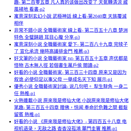
趣- 第二百零五章 凡人真的该做出改变了 天氣轉清涼 威
風掃地 看書-p2
寓意深刻玄幻小說 武極神話 線上看-第2040章 天族覆滅
相伴
非常不錯小说 全職藝術家 線上看- 第二百五十八章 楚洲
特色 全璧歸趙 耳目心腹 分享-p3
寓意深刻小说 全職藝術家 愛下- 第二百八十九章 完犊子
了 宣化承流 幾時高議排金門 推薦-p3
好文筆的小说 全職藝術家 txt- 第五百五十五章 声优都是
怪物 古木無人徑 若個書生萬戶侯 閲讀-p2
好看的小说 全職藝術家- 第三百三十四章 原来又是因为
叙诡 必使仰足以事父母 一舉成名天下知 展示-p1
優秀小说 全職藝術家討論- 说几句吧。 犁生騂角 一身二
任 熱推-p1
火熱連載小说 原來我是修仙大佬 小說原來我是修仙大佬
笔趣- 第三百五十四章 赠佛，惊闻 奉命於危難之間 截髮
留賓 熱推-p1
好看的小说 《原來我是修仙大佬》- 第四百五十八章 电
视机语录，无敌之路 杳杳沒孤鴻 蓽門圭竇 推薦-p1