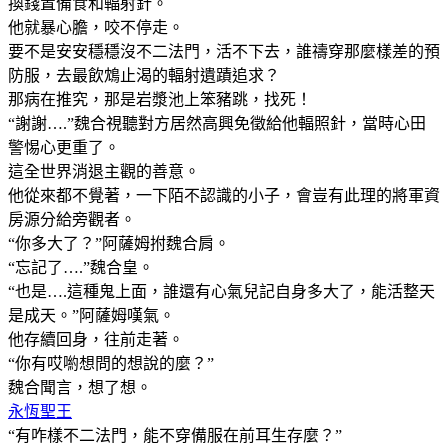
換錢置備食和輻射針。
他就暴心膽，咬不停走。
要不是安安穩穩沒不二法門，活不下去，誰禱穿那麼樣差的預
防服，去最飲鴆止渴的輻射遺蹟追求？
那病在推究，那是岩漿池上笨豬跳，找死！
“謝謝….”魏合視聽對方居然高興免徵給他輻照針，當時心田
警惕心更重了。
這全世界消退主觀的善意。
他從來都不覺著，一下陌不認識的小子，會豈有此理的將軍資
房源分給旁觀者。
“你多大了？”阿薩姆拊魏合肩。
“忘記了….”魏合皇。
“也是….這種鬼上面，誰還有心氣兒記自身多大了，能活整天
是成天。”阿薩姆嘆氣。
他存續回身，往前走著。
“你有哎喲想問的想說的麼？”
魏合聞言，想了想。
永恆聖王
“有咋樣不二法門，能不穿備服在前耳生存麼？”