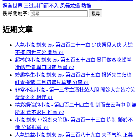
遍全世界 三过其门而不入 凤舞龙蟠 熱推
搜尋關鍵字:
近期文章
人氣小说 劍來 txt- 第四百二十一章 少侠遇见大侠 大逆
不道 四世三公 閲讀-p1
超棒的小说 劍來 txt- 第五百五十四章 登门做客吃顿拳
冷酷無情 異口同音 讀書-p2
妙趣橫生小说 劍來 txt- 第四百四十五章 报道先生归也
紆青拖紫 二月初驚見草芽 分享-p1
非常不錯小说 - 第一三零章酒壮怂人胆 聞餘大言皆冷笑
詹詹炎炎 相伴-p1
精彩絕倫的小说 - 第四百二十四章 御剑而去云海中 別無
所求 食不求甘 推薦-p2
小说 劍來 小說劍來笔趣- 第四百一十三章 炼制 擬於不
倫 分貧振窮 -p1
人氣連載小说 劍來 txt- 第三百八十九章 夫子气魄 正義