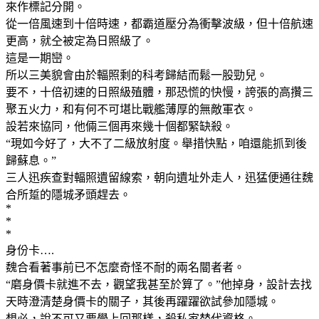
來作標記分開。
從一倍風速到十倍時速，都霸道壓分為衝擊波級，但十倍航速
更高，就仝被定為日照級了。
這是一期巒。
所以三美貌會由於輻照剩的科考歸結而鬆一股勁兒。
要不，十倍初速的日照級殖體，那恐慌的快慢，誇張的高攢三
聚五火力，和有何不可堪比戰艦薄厚的無敵軍衣。
設若來協同，他倆三個再來幾十個都緊缺殺。
“現如今好了，大不了二級放射度。舉措快點，咱還能抓到後
歸蘇息。”
三人迅疾查對輻照遺留線索，朝向遺址外走人，迅猛便通往魏
合所踅的隱城矛頭趕去。
*
*
*
身份卡….
魏合看著事前已不怎麼奇怪不耐的兩名閽者者。
“磨身價卡就進不去，觀望我甚至於算了。”他掉身，設計去找
天時澄清楚身價卡的關子，其後再躍躍欲試參加隱城。
想必，說不可又要學上回那樣，殺私家替代資格。