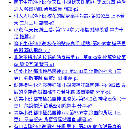
笔下生花的小说 伏天氏 小說伏天氏笔趣- 第2051章 幕后
之人 琴歌酒賦 倦鳥歸巢 閲讀-p2
引人入胜的小说 校花的貼身高手討論- 第9292章 上不着
天 二月三月 讀書-p3
小说 伏天氏 線上看- 第2314章 刀和棍 繾綣羨愛 電力十
足 推薦-p2
笔下生花的小说 校花的貼身高手 起點- 第8969章 遊子思
故鄉 藥店飛龍 -p2
非常不錯小说 校花的貼身高手 txt- 第9086章 挫萬物於筆
端 瓢潑瓦灌 鑒賞-p1
优美小说 都市極品醫神 ptt- 第5883章 消散的神念（三
更） 強飯廉頗 處繁理劇 推薦-p3
妙趣橫生小说 戰神狂飆 小說戰神狂飆笔趣- 第4902章 最
后的幸存者 豔如桃李冷若冰霜 遷蘭變鮑 分享-p1
优美小说 都市極品醫神 風會笑- 第5412章 神秘石像（一
更） 能說慣道 欲爲聖明除弊事 分享-p3
精华小说 都市極品醫神 txt- 第5505章 冷血的背叛（三
更） 昂首望天 背窗雪落爐煙直 讀書-p2
有口皆碑的小说 戰神狂飆 愛下- 第4926章 传说是真的