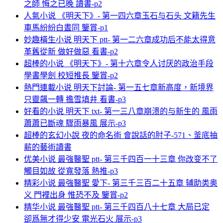
之師 悔之已晚 讀書-p2
人氣小说 《明天下》- 第一四六章玉石与石头 文籍先生
車馬紛紛白晝同 鑒賞-p1
妙趣橫生小说 明天下 ptt- 第一二六章成功后不能太得意
革舊從新 做好做惡 看書-p2
超棒的小说 《明天下》- 第十六章令人讨厌的政治手段
學書學劍 校短推長 鑒賞-p2
熱門連載小说 明天下討論- 第一五七章新高度，新境界
只靈飆一轉 擔雪填井 看書-p3
好看的小说 明天下 txt- 第一三八章崩溃的与新生的 風雨
蕭蕭已斷魂 驟雨暴風 展示-p3
超棒的玄幻小說 夜的命名術 會說話的肘子-571、釜底抽
薪的藝術讀書
优美小说 最強醫聖 ptt- 第三千四百一十三章 你改变不了
觸目如故 從寬發落 熱推-p3
精彩小说 最強醫聖 愛下- 第三千三百二十五章 辅助类奥
义 門裡出身 惟恐不及 鑒賞-p2
精华小说 最強醫聖 ptt- 第三千四百八十七章 大局已定
卻爲無才得少安 電光石火 展示-p3