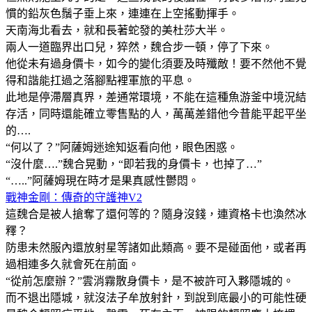
慣的鉛灰色鬚子垂上來，連連在上空搖動揮手。
天南海北看去，就和長著蛇發的美杜莎大半。
兩人一道臨界出口兒，猝然，魏合步一頓，停了下來。
他從未有過身價卡，如今的變化須要及時殲敵！要不然他不覺
得和諧能扛過之落腳點裡軍旅的平息。
此地是停滯層真界，差通常環境，不能在這種魚游釜中境況結
存活，同時還能確立零售點的人，萬萬差錯他今昔能平起平坐
的….
“何以了？”阿薩姆迷途知返看向他，眼色困惑。
“沒什麼….”魏合晃動，“即若我的身價卡，也掉了…”
“…..”阿薩姆現在時才是果真感性鬱悶。
戰神金剛：傳奇的守護神V2
這魏合是被人搶奪了還何等的？隨身沒錢，連資格卡也渙然冰
釋？
防患未然服內還放射星等諸如此類高。要不是碰面他，或者再
過相連多久就會死在前面。
“從前怎麼辦？”雲消霧散身價卡，是不被許可入夥隱城的。
而不退出隱城，就沒法子牟放射針，到說到底最小的可能性硬