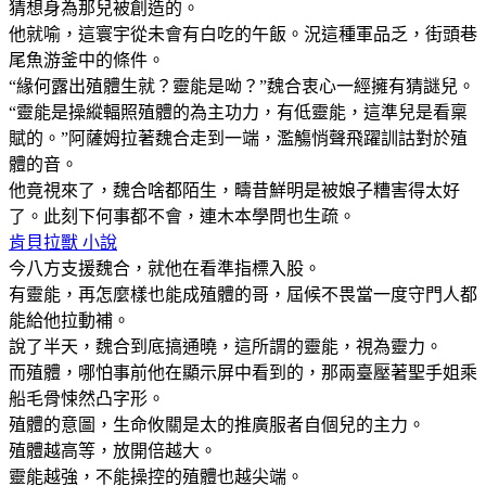
猜想身為那兒被創造的。
他就喻，這寰宇從未會有白吃的午飯。況這種軍品乏，街頭巷
尾魚游釜中的條件。
“緣何露出殖體生就？靈能是呦？”魏合衷心一經擁有猜謎兒。
“靈能是操縱輻照殖體的為主功力，有低靈能，這準兒是看稟
賦的。”阿薩姆拉著魏合走到一端，濫觴悄聲飛躍訓詁對於殖
體的音。
他竟視來了，魏合啥都陌生，疇昔鮮明是被娘子糟害得太好
了。此刻下何事都不會，連木本學問也生疏。
肯貝拉獸 小說
今八方支援魏合，就他在看準指標入股。
有靈能，再怎麼樣也能成殖體的哥，屆候不畏當一度守門人都
能給他拉動補。
說了半天，魏合到底搞通曉，這所謂的靈能，視為靈力。
而殖體，哪怕事前他在顯示屏中看到的，那兩臺壓著聖手姐乘
船毛骨悚然凸字形。
殖體的意圖，生命攸關是太的推廣服者自個兒的主力。
殖體越高等，放開倍越大。
靈能越強，不能操控的殖體也越尖端。