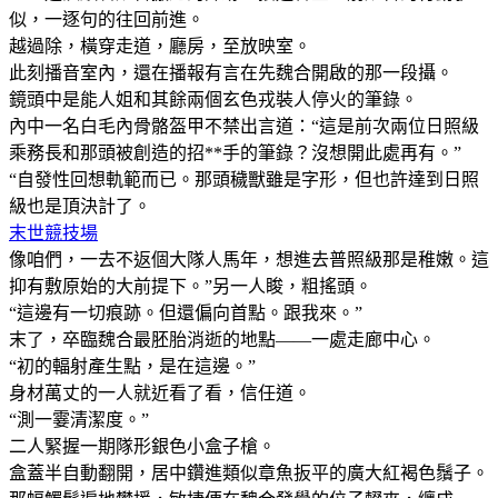
似，一逐句的往回前進。
越過除，橫穿走道，廳房，至放映室。
此刻播音室內，還在播報有言在先魏合開啟的那一段攝。
鏡頭中是能人姐和其餘兩個玄色戎裝人停火的筆錄。
內中一名白毛內骨骼盔甲不禁出言道：“這是前次兩位日照級
乘務長和那頭被創造的招**手的筆錄？沒想開此處再有。”
“自發性回想軌範而已。那頭穢獸雖是字形，但也許達到日照
級也是頂決計了。
末世競技場
像咱們，一去不返個大隊人馬年，想進去普照級那是稚嫩。這
抑有敷原始的大前提下。”另一人睃，粗搖頭。
“這邊有一切痕跡。但還偏向首點。跟我來。”
末了，卒臨魏合最胚胎消逝的地點——一處走廊中心。
“初的輻射產生點，是在這邊。”
身材萬丈的一人就近看了看，信任道。
“測一霎清潔度。”
二人緊握一期隊形銀色小盒子槍。
盒蓋半自動翻開，居中鑽進類似章魚扳平的廣大紅褐色鬚子。