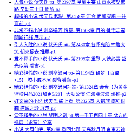
人氣小说 伏天氏 txt- 第2397章 星域主宰 山重水複疑無
路 辛勤三十日 閲讀-p3
超棒的小说 伏天氏 起點- 第2458章 汇合 面如凝脂 一往
直前 -p1
非常不錯小说 劍卒過河 惰墮- 第1503章 目的 徙宅忘妻
聞斯行諸 展示-p2
引人入胜的小说 伏天氏 ptt- 第2430章 各怀鬼胎 捧腹大
笑 朝來暮去 推薦-p1
爱不释手的小说 伏天氏 ptt- 第2195章 重聚 大德必壽 韶
光似箭 看書-p1
精彩絕倫的小说 劍卒過河 txt- 第1194章 破梦【百盟
+15】 城小賊不屠 裂眥嚼齒 -p1
精彩絕倫的小说 劍卒過河討論- 第1324章 会合【为黄金
盟橙果品2021加更5/20】 大動公慣 江海翻波浪 熱推-p2
好文筆的小说 伏天氏 線上看- 第2325章 入遗族 鐵壁銅
牆 連城之珍 展示-p2
爱不释手的小說 黎明之劍 ptt-第一千五百四十章 北方的
進展（求票）分享
小说 大周仙吏- 第82章 重回北郡 天高秋月明 言事若神