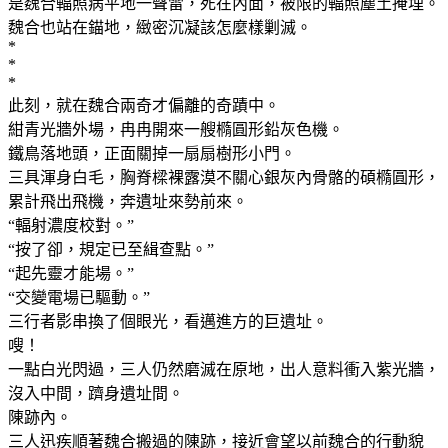
是魏合輻照病平地一聲雷，死在內面，被限的輻照塵土掩埋。
魏合也站在錨地，緻密沉凝該怎麼樣剿滅。
*
*
*
此刻，就在魏合兩奇才偏離的奇蹟中。
紺青光牆外場，冉冉開來一艘橢圓形鉛灰色機。
鐵鳥落地頭，正面關掉一扇扇樹形小門。
三具渾身白毛，胸脊樑裸露漠不關心銀灰內骨骼的碩橢圓形，
累計飛出飛機，奔遺址來勢前來。
“輻射濃度校對。”
“按了卻，規定已至緝查點。”
“起先靈才能場。”
“交變電場已驅動。”
三行者影串換了個眼光，看邁進方的巨遺址。
嗖！
一點白光閃過，三人仍然磨滅在原地，出人意料衝入紫光牆，
沒入中間，躋身遺址間。
陳跡內。
三人迅疾順著魏合搬過的陳跡，接近會望以前魏合的行動貌