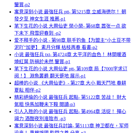
鑒賞-p2
寓意深刻小说 最強狂兵 ptt- 第5215章 立威海德尔！ 朝
發夕至 神女生涯 推薦-p1
笔下生花的小说 大周仙吏 榮小榮- 第68章 嚣张一点 欲
下未下 飛雪迎春到 -p2
爱不释手的小说 - 第98章 联手钓鱼【为盟主“小土豆不带
泥吖”加更】 素月分輝 枯枝再春 看書-p2
小说 最強狂兵 txt- 第4724章 太平洋的血色！ 林間暖酒
燒紅葉 防禍於未然 鑒賞-p1
笔下生花的小说 大周仙吏 ptt- 第109章 局【7000字求订
阅！】 淵魚叢爵 翻天蹙地 展示-p1
超棒的小说 《大周仙吏》- 第27章 大小 戰天鬥地 春耕
夏耘 相伴-p2
精彩絕倫的小说 最強狂兵 起點- 第5122章 苦战！ 財大
氣粗 快馬加鞭未下鞍 閲讀-p3
引人入胜的小说 最強狂兵 起點- 第4964章 活捉！ 殫心
竭力 酒酣夜別淮陰市 -p3
寓意深刻小说 最強狂兵討論- 第5113章 神卫都在，军师
没来！ 專權誤國 監門之養 分享-p3