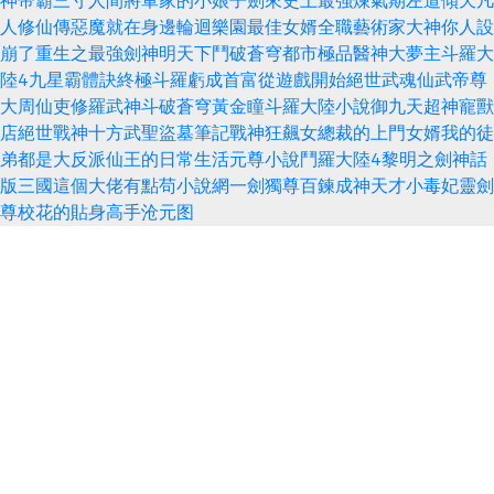
神
帝霸
三寸人間
將軍家的小娘子
劍來
史上最強煉氣期
左道傾天
凡
人修仙傳
惡魔就在身邊
輪迴樂園
最佳女婿
全職藝術家
大神你人設
崩了
重生之最強劍神
明天下
鬥破蒼穹
都市極品醫神
大夢主
斗羅大
陸4
九星霸體訣
終極斗羅
虧成首富從遊戲開始
絕世武魂
仙武帝尊
大周仙吏
修羅武神
斗破蒼穹
黃金瞳
斗羅大陸小說
御九天
超神寵獸
店
絕世戰神
十方武聖
盜墓筆記
戰神狂飆
女總裁的上門女婿
我的徒
弟都是大反派
仙王的日常生活
元尊小說
鬥羅大陸4
黎明之劍
神話
版三國
這個大佬有點苟
小說網
一劍獨尊
百鍊成神
天才小毒妃
靈劍
尊
校花的貼身高手
沧元图