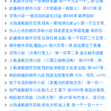
人氣都市言情 一世獨尊笔趣-第一千九百一十二章 往哪看展示
妙趣橫生都市小說 《大明最後一個狠人》-第1211章 逆鱗閲讀
言情小說 一個頂流的誕生討論-第686章 氣勢如虹
火熱連載都市言情 我有一羣地球玩家 ptt-第一千五百零四章：考試（一）推薦
扣人心弦的都市异能小說 我老婆是女學霸笔趣-第四百二十六章 別掙扎，我吸定了！
妙趣橫生都市言情 近身狂婿 起點-第一千四百二十五章 莊園主人的憤怒！分享
精华都市异能 魔臨 ptt-第六百零一章 就這麼定了看書
言情小說 《大奉打更人》-第一百零二章 遠古秘辛讀書
人氣連載言情小說 《三國之巔峰召喚》-第2119章：薛仁貴之威相伴
人氣連載都市异能 我的徒弟都是大反派 起點-第1467章 白帝的面子（2-3）看書
精彩絕倫的都市小說 我真沒想重生啊-1016、母乳（4700字求月票）分享
笔下生花的都市小说 《某魔法的霍格沃茨》-第一百一十七章 食死徒要越獄了！分享
熱門連載都市小说 動力之王 愛下-第1989章 都是好東西啊讀書
精彩都市异能 《白骨大聖》-第321章 枯竹老人，昔日你看不起我小凌王，以後我定讓你高攀不起！分享
火熱連載都市异能 承包大明 線上看-第一千一百一十一章 口徑即正義