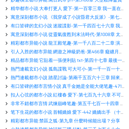
精华都市小说 大奉打更人 愛下-第一百零三章 我一直在熱推
寓意深刻都市小说 《我穿成了小說昏君大反派》-第七百二十章 冷宮展示
有口皆碑的玄幻小說 迷蹤諜影-第一千四百七十六章 我爲魚肉鑒賞
寓意深刻都市小说 從靈氣復甦到末法時代-第1008章 太奢侈了展示
精彩都市异能小說 龍王殿笔趣-第一千八百二十二章 演的好累熱推
引人入胜的都市异能 網遊之神級奶爸-第466章 癡纏月影相伴
精品都市异能 它貼着一張便利貼 txt-第四十七章 最後一搏展示
熱門連載玄幻小說 孤島諜戰 可大可小-第一千一百一十八章 撤離讀書
熱門連載都市小說 踏星討論-第兩千五百六十三章 歸來分享
有口皆碑的都市言情小說 真千金她是全能大佬笔趣-471 被調換的親子鑑定【2更】分享
扣人心弦的都市小說 紅樓春 愛下-第七百九十六章 不可放虎歸山！展示
非常不錯都市言情 武煉巔峰笔趣-第五千七百一十四章 誰的勝場分享
笔下生花的都市小说 首輔嬌娘 愛下-442 嬌嬌出手 （十一更）展示
精彩都市异能 禁區之狐-第九章 什麼時候能出場？分享