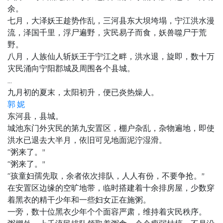
余。
七月，大泽妖王趁势作乱，三河县东大坝垮塌，宁江洪水漫
流，泽国千里，浮尸遍野，灾民易子而食，妖兽噬尸于荒
野。
八月，人族仙人斩妖王于宁江之畔，洪水退，旋即，数十万
灾民涌向宁阳郡城及周围各个县城。
…
九月初的夏末，太阳初升，便已炎热燥人。
郭 妮
东河县，县城。
城池东门外灾民的第九安置区，棚户杂乱，杂物遍地，即使
洪水已退去大半月，依旧可见地面泥泞湿滑。
“粥来了。”
“粥来了。”
“孩童妇孺先取，余者依次排队，人人有份，不要争抢。”
在安置区边缘的空旷地带，临时搭建着十余排房屋，少数穿
着黑衣的精干少年和一些妇女正在施粥。
一旁，数十位黑衣少年个个面容严肃，维持着灾民秩序。