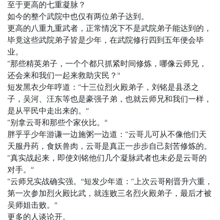
至于更高的七重凝脉？
如今的整个武院中也仅有两位弟子达到。
更高的八重九重武者，正常情况下不是武院弟子能达到的，
毕竟这些武院弟子皆是少年，在武院修行四到五年便会毕
业。
“那些精英弟子，一个个都只抓紧时间修炼，哪像云师兄，
还会来和我们一起来救助灾民？”
短发黑衣少年哼道：“十三位烈火殿弟子，刘铭是县丞之
子，吴河、汪东等也是豪强子弟，也就云师兄和我们一样，
是从平民中走出来的。”
“别拿云哥和那些个家伙比。”
胖乎乎少年游谦一边施粥一边道：“云哥儿可从不像他们天
天服丹药，食妖兽肉，云哥是真正一步步自己刻苦修炼的。
“真实战起来，即使刘铭他们几个凝脉武者也未必是云哥的
对手。”
“云师兄实战确实强。”短发少年道：“上次云哥刚晋升六重，
第一次参加烈火殿比武，就连败三名烈火殿弟子，最后才被
吴师姐击败。”
更多的人谈论开。