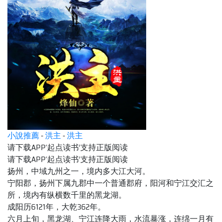
小說推薦
-
洪主
-
洪主
请下载APP‘起点读书’支持正版阅读
请下载APP‘起点读书’支持正版阅读
扬州，中域九州之一，境内多大江大河。
宁阳郡，扬州下属九郡中一个普通郡府，阳河和宁江交汇之
所，境内有纵横数千里的黑龙湖。
成阳历6121年，大乾362年。
六月上旬，黑龙湖、宁江连降大雨，水流暴涨，连绵一月有