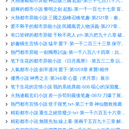
火熱連載都市异能 神話版三國 起點-第三千七百八十六章 動力不足了閲讀
超棒的都市小說 黎明之劍 起點-第一千一百七十七章 冒險者之路讀書
火熱都市异能小說 三國之巔峰召喚笔趣-第2121章：秦王VS清帝（上）相伴
爱不释手的都市异能小說 民國風雲人物演義-第277章 樹倒猢猻散
有口皆碑的都市异能 千秋不死人 ptt-第六把九十八章 破陣熱推
妙趣橫生言情小說 猛卒 愛下-第一千二百三十三章 保守勢力讀書
熱門都市异能 一劍獨尊討論-第一千八百八十四章：比後臺？推薦
笔下生花的都市异能小說 《日月風華》-第五三二章 以衆凌寡展示
人氣都市小說 劍卒過河 愛下-第1059章 來襲1相伴
優秀小說 神秀之主-第346章 心靈（求月票）展示
笔下生花的言情小說 我的系統異能-606 噁心的深淵魔神分享
火熱連載玄幻小說 差一步苟到最後笔趣-0872 刀爆了展示
熱門都市言情小說 世子很兇 txt-第三十章 神仙難救推薦
精彩都市小說 重生之絕世廢少 txt-第一千六百五十六章 屍王隕落鑒賞
精彩都市小说 無限先知 線上看-第兩千五百九十三章 解決閲讀