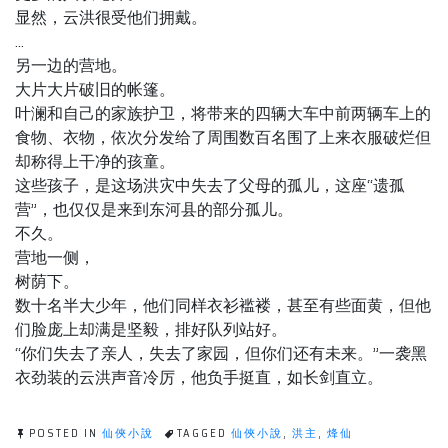
显然，云洪很受他们拥戴。
…
另一边的营地。
大片大片破旧的帐篷。
叶澜和自己的家族护卫，将带来的四辆大车中前两辆车上的
食物、衣物，依次分发给了周围数百名围了上来衣服破烂但
却称得上干净的孩童。
这些孩子，是这场洪灾中失去了父母的孤儿，这座“遗孤
营”，也仅仅是来到东河县的部分孤儿。
不久。
营地一侧，
树荫下。
数十名半大少年，他们同样衣衫褴褛，甚至有些面黄，但他
们脸庞上却满是坚毅，排好队列站好。
“你们失去了亲人，失去了家园，但你们还有未来。”一袭黑
衣劲装的云洪声音冷厉，他负手挺直，如长剑直立。
POSTED IN
仙俠小說
TAGGED
仙俠小說
,
洪主
,
烽仙