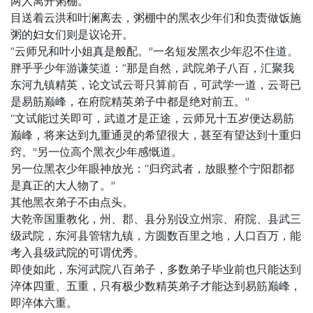
两人离开粥棚。
目送着云洪和叶澜离去，粥棚中的黑衣少年们和负责做饭施
粥的妇女们则是议论开。
“云师兄和叶小姐真是般配。”一名短发黑衣少年忍不住道。
胖乎乎少年游谦笑道：“那是自然，武院弟子八百，汇聚我
东河九镇精英，论文试云哥只算前百，可武学一道，云哥已
是易筋巅峰，在府院精英弟子中都是绝对前五。”
“文试能过关即可，武道才是正途，云师兄十五岁便达易筋
巅峰，将来达到九重通灵的希望很大，甚至有望达到十重归
窍。”另一位高个黑衣少年感慨道。
另一位黑衣少年眼神放光：“归窍武者，放眼整个宁阳郡都
是真正的大人物了。”
其他黑衣弟子不由点头。
大乾帝国重教化，州、郡、县分别设立州宗、府院、县武三
级武院，东河县管辖九镇，方圆数百里之地，人口百万，能
考入县级武院的可谓优秀。
即使如此，东河武院八百弟子，多数弟子毕业前也只能达到
淬体四重、五重，只有极少数精英弟子才能达到易筋巅峰，
即淬体六重。