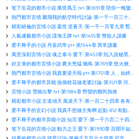
笔下生花的都市小说 萬世爲王 txt-第1691章 陪你一晚鑒賞
熱門都市言情 騰飛我的航空時代討論-第一千一百三十八章 單價1.78億人民幣讀書
精彩絕倫的言情小說 蓋世 逆蒼天-第一千一百零九章 暫別讀書
人氣連載都市小說 諜海王牌 txt-第1455章 雙狙人讀書
爱不释手的小說 丹皇武帝 ptt-第1544章 異常讀書
寓意深刻言情小說 魂之泰斗 愛下-第453章 陷入詭秘黑洞讀書
好文筆的都市言情小說 農夫兇猛 懶鳥-第769章 怒火燎原之從局部到整體
熱門都市言情小說 我真要逆天啦 ptt-第1751章 人，始終都要靠自己！熱推
爱不释手的都市异能 撿個校花做老婆討論-第3121章 河底妖獸閲讀
言情小說 雪狼出擊 txt-第1984章 野蠻的難民熱推
精彩都市小說 左道傾天 風凌天下-第一百二十四章 各有機緣
爱不释手的玄幻小說 我真不想做主角啊 起點-812.有點糟糕了讀書
爱不释手的都市异能小說 仙宮 愛下-第一千六百二十四章 反擊讀書
笔下生花的言情小說 動力之王 愛下-第1990章 百聞不如一見（新書《起航1992》還是三更，跪求支持）分享
好看的都市小说 踏星討論-第兩千五百六十四章 可悲