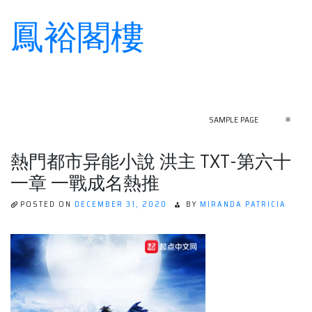
鳳裕閣樓
Skip
to
content
SAMPLE PAGE
≡
熱門都市异能小說 洪主 TXT-第六十
一章 一戰成名熱推
POSTED ON
DECEMBER 31, 2020
BY
MIRANDA PATRICIA