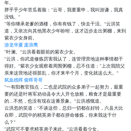
年。
胖乎乎少年苦瓜着脸：“云哥，我要重申，我叫游谦，我真
没钱。”
“等你继承老爹的酒楼，你有有钱了，快去干活。”云洪笑
道，又依次向其他黑衣少年吩咐，这才迈步走出粥棚，来到
紫衣少女身前。
游龙华夏 庞浪鹰
“叶澜。”云洪看着眼前的紫衣少女。
“云洪，你武道修炼厉害我认了，连管理营地这种事情都干
得好。”紫衣少女观察着周围粥棚，忍不住道：“上次我陪父
亲来这营地还很脏乱，你才来半个月，变化就这么大。”
弑血残晖 俊晖哥哥
“一有阳教官指点，二也是武院的众多弟子一起努力，最重
要的还是叶将军劝动县令大人开仓放粮，粮食才是最重要
的…..不然，也没有现在这番景象。”云洪感慨道。
云洪忽的笑道：“不谈这些，总归一切都在好转，六县大比
在即，武院中的精英弟子都在拼命修炼，你来我这干什
么？”
“武院可不要求精英弟子来此。”云洪看着少女。