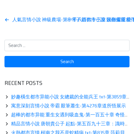
Post
人氣言情小說 神級農場-第一千八百六十三章 困難重重相
非常不錯都市小說 致命偏寵 愛
navigation
RECENT POSTS
妙趣橫生都市异能小說 女總裁的全能兵王 txt-第3859章 龍門必殺令熱推
寓意深刻言情小說 帝霸 厭筆蕭生-第4276章道所悟展示
超棒的都市异能 重生女遇到吸血鬼-第一百五十章 奇怪的聲音
精品言情小說 唐朝貴公子 起點-第五百九十三章：識時務者爲俊傑展示
火熱都市言情 柯南之我不是蛇精病 txt-第835章 莎莉貝斯女王分享