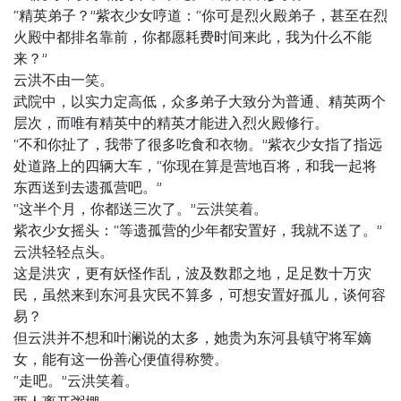
“精英弟子？”紫衣少女哼道：“你可是烈火殿弟子，甚至在烈
火殿中都排名靠前，你都愿耗费时间来此，我为什么不能
来？”
云洪不由一笑。
武院中，以实力定高低，众多弟子大致分为普通、精英两个
层次，而唯有精英中的精英才能进入烈火殿修行。
“不和你扯了，我带了很多吃食和衣物。”紫衣少女指了指远
处道路上的四辆大车，“你现在算是营地百将，和我一起将
东西送到去遗孤营吧。”
“这半个月，你都送三次了。”云洪笑着。
紫衣少女摇头：“等遗孤营的少年都安置好，我就不送了。”
云洪轻轻点头。
这是洪灾，更有妖怪作乱，波及数郡之地，足足数十万灾
民，虽然来到东河县灾民不算多，可想安置好孤儿，谈何容
易？
但云洪并不想和叶澜说的太多，她贵为东河县镇守将军嫡
女，能有这一份善心便值得称赞。
“走吧。”云洪笑着。