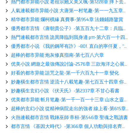
熱門都市异能小說 老祖宗她又美又颯-第1228章 摔下去，嵌入地面十幾米！分享
人氣連載都市异能小說 大唐第一村笔趣-第一一九五章：臭妹妹還急了讀書
精华都市异能 爛柯棋緣 真費事-第954章 法錢鋪路鑒賞
優秀都市言情 《唐朝貴公子》-第五百九十二章：兵臨城下讀書
熱門連載都市言情 詭異降臨到我身邊 ptt-第六百一十四章 我那麼大一隻的陸劍呢？讀書
優秀都市小说 《我的鋼琴有詐》-801. 直白的寧仟夏，“給我個機會。”鑒賞
超棒的都市异能 炮灰修真指南-第七百八六章
优美小說 網遊之最強傳說討論-2576章 三款海洋之心展示
好看的都市异能 詛咒之龍-第一千六百九十一章 變化
妙趣橫生都市言情 逆流十八載笔趣-第七百五十四章 你是認真的？展示
妙趣橫生玄幻小說 《伏天氏》-第2337章 不甘心看書
优美都市异能 斬月笔趣-第一千一百一十三章 山水之靈鑒賞
超棒的玄幻小說 從精神病院走出的強者 線上看-第615章 你有女兒啊，我也有的看書
火熱連載都市言情 戰錘巫師 帝桓-第546章 聖魂之戰讀書
都市言情 《基因大時代》-第366章 個人功勳與排名齊飆閲讀