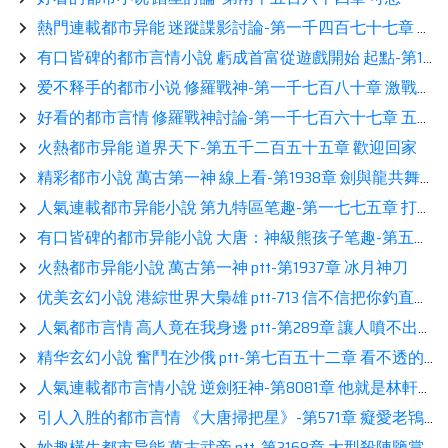
熱門連載都市异能 迷蹤諜影討論-第一千四百七十七章 並肩奮戰熱推
有口皆碑的都市言情小說 虧成首富從遊戲開始 起點-第1240章 活動上線！分享
爱不释手的都市小说 修羅戰神-第一千七百八十章 激戰虎狼看書
好看的都市言情 修羅戰神討論-第一千七百六十七章 五嶽大比分享
火熱都市异能 道界天下-第五千二百五十五章 歡迎回家
精彩都市小說 萬古第一神 線上看-第1938章 劍與龍共舞看書
人氣連載都市异能小說 第九特區笔趣-第一七七五章 打虎親兄弟推薦
有口皆碑的都市异能小說 大唐：神級熊孩子笔趣-第五百九十七章：程咬金氣炸了！閲讀
火熱都市异能小說 萬古第一神 ptt-第1937章 冰月神刀
优美玄幻小說 港綜世界大梟雄 ptt-713 信不信把你釣直升機上讀書
人氣都市言情 高人竟在我身邊 ptt-第289章 讓人噴不出口分享
精华玄幻小說 奮鬥在沙俄 ptt-第七百五十二章 看不透的人展示
人氣連載都市言情小說 逆劍狂神-第8081章 他就是林軒？螻蟻而已！閲讀
引人入胜的都市言情 《大唐掃把星》-第571章 癡愛老鴇曹英雄推薦
妙趣橫生都市异能 萬古武帝 ptt-第3168章 大型殺陣鑒賞