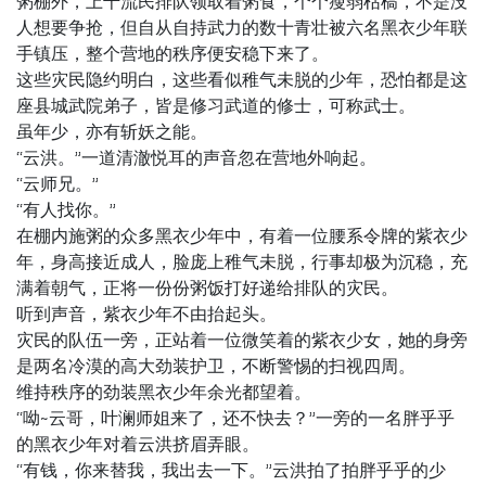
粥棚外，上千流民排队领取着粥食，个个瘦弱枯槁，不是没
人想要争抢，但自从自持武力的数十青壮被六名黑衣少年联
手镇压，整个营地的秩序便安稳下来了。
这些灾民隐约明白，这些看似稚气未脱的少年，恐怕都是这
座县城武院弟子，皆是修习武道的修士，可称武士。
虽年少，亦有斩妖之能。
“云洪。”一道清澈悦耳的声音忽在营地外响起。
“云师兄。”
“有人找你。”
在棚内施粥的众多黑衣少年中，有着一位腰系令牌的紫衣少
年，身高接近成人，脸庞上稚气未脱，行事却极为沉稳，充
满着朝气，正将一份份粥饭打好递给排队的灾民。
听到声音，紫衣少年不由抬起头。
灾民的队伍一旁，正站着一位微笑着的紫衣少女，她的身旁
是两名冷漠的高大劲装护卫，不断警惕的扫视四周。
维持秩序的劲装黑衣少年余光都望着。
“呦~云哥，叶澜师姐来了，还不快去？”一旁的一名胖乎乎
的黑衣少年对着云洪挤眉弄眼。
“有钱，你来替我，我出去一下。”云洪拍了拍胖乎乎的少