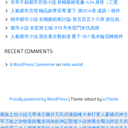
非常不錯都市言情小說 首輔嬌娘笔趣-434 身世（三更）相伴
人氣都市言情 極品妖孽至尊 愛下-第2514章 遺蹟！相伴
精华都市小說 全職藝術家討論-第五百五十六章 達拉崩吧展示
都市小說 末世第七城-978 升米恩鬥米仇熱推
人氣都市小说 我在東京教劍道 愛下-057 風水輪流轉相伴
RECENT COMMENTS
A WordPress Commenter
on
Hello world!
Proudly powered by WordPress
|
Theme: ioboot by
ioTheme
.
萬族之劫
小說
元尊
滄元圖
伏天氏
武煉巔峰
大奉打更人
豪婿
武神主
宰
万族之劫
牧龍師
魔道祖師
妖神記
聖墟
小說推薦
全職法師
逆天邪