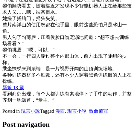
黎俏顺势看去，随着靠近才发现不少智能机器人正在给那些技
术人员……嗯，端茶倒水。
她搓了搓脑门，摇头失笑。
整片南洋山的使用权都在他手里，眼前这些恐怕只是冰山一
角。
男人勾了勾薄唇，压着俊脸口吻宠溺地问道：“想不想去训练
场看看？”
黎俏挑眉，“嗯，可以。”
不一会，一行四人穿过整个内部山体，前方出现了陡峭的扶
梯。
乘坐扶梯来到顶端，是一片视野开阔的山顶训练场地。
各种训练器材多不胜数，还有不少人穿着黑色训练服的人正在
操练。
新娘 18 歲
看到商郁出现，每个人都训练有素地停下了手中的动作，并整
齐划一地颔首，“堂主。”
Posted in
現言小說
Tagged
漫西
,
現言小說
,
致命偏寵
Post navigation