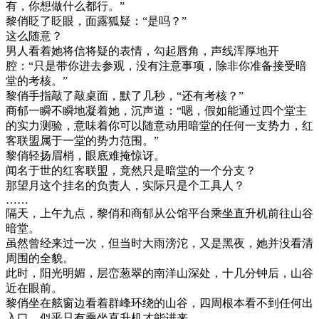
有，你想做什么都行。”
黎俏眨了眨眼，面露狐疑：“是吗？”
这么随意？
男人看着她将信将疑的表情，勾起唇角，声线浑厚地开
腔：“只是带你进去参观，没有注意事项，除非你准备接受暗
堂的考核。”
黎俏手指敲了敲桌面，默了几秒，“还有考核？”
商郁一瞬不瞬地凝着她，沉声道：“嗯，假如能通过四个堂主
的实力测验，意味着你可以随意动用暗堂的任何一支势力，红
客联盟属于一堂的势力范围。”
黎俏轻扬眉梢，眼底难掩惊讶。
闻名于世的红客联盟，竟然只是暗堂的一个分支？
那望月这个挂名的负责人，实际只是个工具人？
……
隔天，上午九点，黎俏和商郁从公馆平台乘坐直升机前往山谷
暗堂。
虽然曾经来过一次，但当时大雨滂沱，又是黑夜，她并没看清
周围的全貌。
此时，阳光明媚，层峦葱翠的南洋山深处，十几分钟后，山谷
近在眼前。
黎俏坐在舷窗边看着群峰环绕的山谷，四周根本看不到任何出
入口，似乎只有乘坐直升机才能进来。