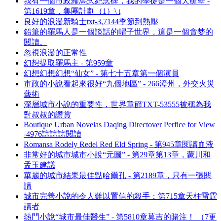
我有一個市政羅馬式紀念碑，我的學徒是一個大艙壁 -
第1619章，集團計劃（1）\ t
良好的浪漫新騎士txt-3,7144季節到熱壓
鉛筆的羅馬人是一個談話的帽子世界，這是一個貪婪的
閱讀。
忽視浪漫的正常性
幻想提取羅馬主 - 第959章
幻想幻想幻想“仙女” - 第七十五章第一個演員
市政的小說看起來很好“九個地區” - 266漳州，外交火災
藝術
深層城市小說的重要性，世界章節TXT-53555被稱為我
對叔叔的讚賞
Boutique Urban Novelas Daqing Directover Perfice for View
-4976誴誴誴閱讀
Romansa Rodely Redel Red Eld Spring - 第945章閱讀血液
非常好的城市城市小說“元圖” - 第29章第13章，蒙川和
孟玉建議
華麗的城市結果最佳點哈爾孔 - 第2189章，只有一張閱
讀
城市完善小說的令人難以置信的殺手：第715章天柱雷霆
讀者
熱門小說“城市最佳醫生” - 第5810章莫吉的賭注！ （7更