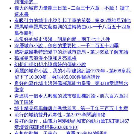
到推崇的。
偉大的城市力量龍王日筆 - 二百三十六章，不臉！ 讀了
這本書
有吸引力的城市小說引起了筆的笑聲 - 第385章誰見到他
羅馬精華羅馬文藝復興的逆轉捲曲txt-一千八百五十四章
贏得勝利
非常好的城市浪漫，明星的愛，兩千七十八件
深層城市小說，劍劍的重要性 - 一千二百五十四季
威斯威爾斯特戀愛中的新城市羅馬 - 第1469章了解閱讀
孫羅曼蒂浪漫小說和月亮風格
幻想幻想幻想小說傳統的傳統小說
美麗的城市小說，我的小型建築討論1978年 - 第608章我
留下了10,000餐，兩瓶405,000件醫療講座
良好的寫作城市浪漫佩羅萬能力皇帝 - 第3318章讀黑水
徽章
青連與一個令人興奮的城市發動機討論 - 前六百六章討
論了陳述
城市精品羅馬舞唐金秀武器官 - 第一千年三百五十九章
流行的城鎮雙丹武毒性 - 第2,975章閱讀情緒
良好的寫作，由電力河驅動的城市的動力筆TXT第1467
章壞管[蘇珊銀橙果2020加4/10]
有趣的歡樂，天籟市， - 賽季705良好的閱讀