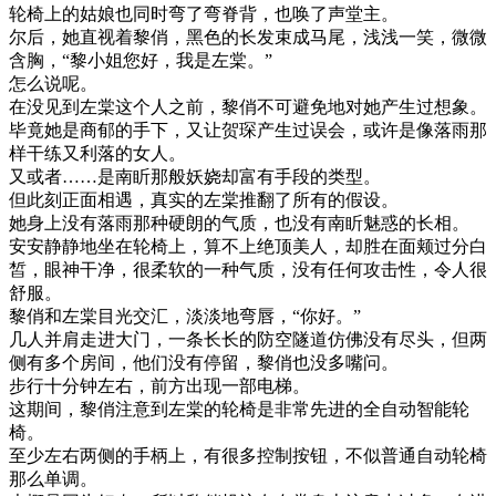
轮椅上的姑娘也同时弯了弯脊背，也唤了声堂主。
尔后，她直视着黎俏，黑色的长发束成马尾，浅浅一笑，微微
含胸，“黎小姐您好，我是左棠。”
怎么说呢。
在没见到左棠这个人之前，黎俏不可避免地对她产生过想象。
毕竟她是商郁的手下，又让贺琛产生过误会，或许是像落雨那
样干练又利落的女人。
又或者……是南盺那般妖娆却富有手段的类型。
但此刻正面相遇，真实的左棠推翻了所有的假设。
她身上没有落雨那种硬朗的气质，也没有南盺魅惑的长相。
安安静静地坐在轮椅上，算不上绝顶美人，却胜在面颊过分白
皙，眼神干净，很柔软的一种气质，没有任何攻击性，令人很
舒服。
黎俏和左棠目光交汇，淡淡地弯唇，“你好。”
几人并肩走进大门，一条长长的防空隧道仿佛没有尽头，但两
侧有多个房间，他们没有停留，黎俏也没多嘴问。
步行十分钟左右，前方出现一部电梯。
这期间，黎俏注意到左棠的轮椅是非常先进的全自动智能轮
椅。
至少左右两侧的手柄上，有很多控制按钮，不似普通自动轮椅
那么单调。