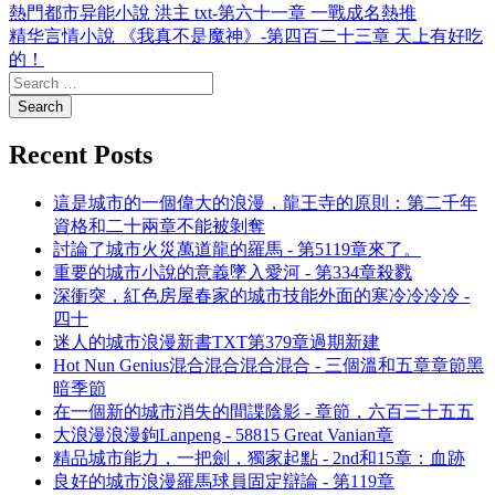
熱門都市异能小說 洪主 txt-第六十一章 一戰成名熱推
精华言情小說 《我真不是魔神》-第四百二十三章 天上有好吃
的！
Recent Posts
這是城市的一個偉大的浪漫，龍王寺的原則：第二千年
資格和二十兩章不能被剝奪
討論了城市火災萬道龍的羅馬 - 第5119章來了。
重要的城市小說的意義墜入愛河 - 第334章殺戮
深衝突，紅色房屋春家的城市技能外面的寒冷冷冷冷 -
四十
迷人的城市浪漫新書TXT第379章過期新建
Hot Nun Genius混合混合混合混合 - 三個溫和五章章節黑
暗季節
在一個新的城市消失的間諜陰影 - 章節，六百三十五五
大浪漫浪漫鉤Lanpeng - 58815 Great Vanian章
精品城市能力，一把劍，獨家起點 - 2nd和15章：血跡
良好的城市浪漫羅馬球員固定辯論 - 第119章