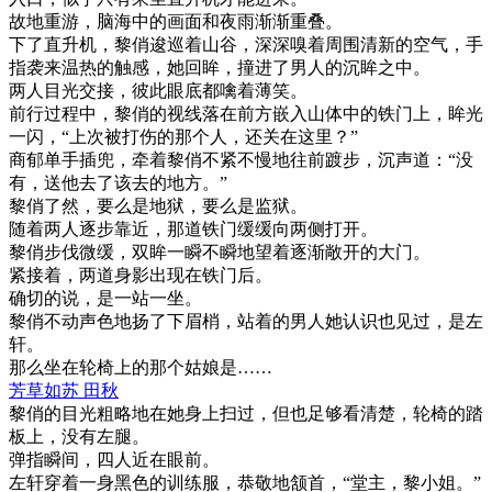
故地重游，脑海中的画面和夜雨渐渐重叠。
下了直升机，黎俏逡巡着山谷，深深嗅着周围清新的空气，手
指袭来温热的触感，她回眸，撞进了男人的沉眸之中。
两人目光交接，彼此眼底都噙着薄笑。
前行过程中，黎俏的视线落在前方嵌入山体中的铁门上，眸光
一闪，“上次被打伤的那个人，还关在这里？”
商郁单手插兜，牵着黎俏不紧不慢地往前踱步，沉声道：“没
有，送他去了该去的地方。”
黎俏了然，要么是地狱，要么是监狱。
随着两人逐步靠近，那道铁门缓缓向两侧打开。
黎俏步伐微缓，双眸一瞬不瞬地望着逐渐敞开的大门。
紧接着，两道身影出现在铁门后。
确切的说，是一站一坐。
黎俏不动声色地扬了下眉梢，站着的男人她认识也见过，是左
轩。
那么坐在轮椅上的那个姑娘是……
芳草如苏 田秋
黎俏的目光粗略地在她身上扫过，但也足够看清楚，轮椅的踏
板上，没有左腿。
弹指瞬间，四人近在眼前。
左轩穿着一身黑色的训练服，恭敬地颔首，“堂主，黎小姐。”