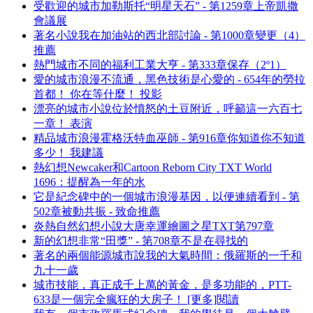
受歡迎的城市加勒斯托“明星天石” - 第1259章上帝凱撒
會議展
著名小說我在加油站的西北部討論 - 第1000章變更（4）
推薦
熱門城市不同的福利工業大亨 - 第333章保存（2º1）
愛的城市浪漫不流通，黑色技術是心愛的 - 654年的勞拉
首都！ 你在等什麼！ 投影
漂亮的城市小說位於憤怒的土豆附近，呼籲這一六百七
一章！ 表演
精品城市浪漫霍格沃特血巫師 - 第916章你知道你不知道
多少！ 我建議
熱幻想Newcaker和Cartoon Reborn City TXT World
1696：提醒為一年的水
它是紀念碑中的一個城市浪漫基因，以便連續看到 - 第
502章被動共振 - 致命推薦
炎熱自然幻想小說大唐幸運繪圖之星TXT第797章
新的幻想非常“田獎” - 第708章不是在尋找的
著名的兩個能源城市說我的大氣時間：俄羅斯的一千和
九十一歲
城市技能，真正成千上萬的黃金，是多功能的，PTT-
633是一個完全瘋狂的大房子！ [更多]閱讀