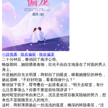
小說推薦
-
致命偏寵
-
致命偏宠
二十分钟后，黎俏回了南洋公馆。
晚饭期间，她咀嚼着食物，目光不由自主地落在了对面的男人
身上。
许是她的目光太明显，商郁抬了抬眼皮，睇着她微怔的神色，
扬起眉峰，“不好好吃饭，看着我做什么？”
黎俏放下筷子，臂弯叠在一起搭着桌沿，“明天去暗堂，有什
么注意事项么？你要不要提前给我讲讲？”
她对暗堂的好奇由来已久，况且是他背后极其隐秘的势力，想
来也不是能随意出入的地方。
这时，商郁薄唇扬起一丝浅浅的弧度，幽深的眸隐着笑，“没