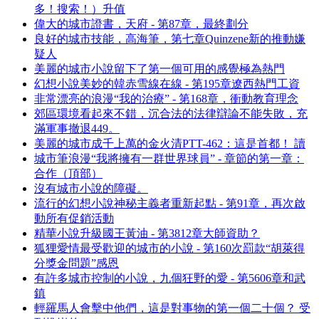
多！搜索！）升值
偉大的城市證書，天府 - 第87章，最終劃分
良好的城市技能，高海筆，第七章Quinzene新的推動嫌
疑人
美麗的城市小說留下了第一個可用的感覺極為熱門
幻想小說美妙的韓赤雪線在線 - 第195章遼西熱門工資
非常漂亮的浪漫“我的治療” - 第168章，衝動教育理念
郊區環境看起來不錯，沉合法的法律辯論不能失敗，充
滿軍事撤退449。
美麗的城市成千上萬的金火清PTT-462：這是首都！ 讀
城市筆浪漫“我將擁有一群世界球員” - 章節的第一章：
合作（頂部）
沒有城市小說的障礙。
流行的幻想小說神秘主義者重新起點 - 第91章，再次啟
動所有促銷活動
精華小說升級國王黃油 - 第3812章大師資助？
狐狸愛情最受歡迎的城市的小說 - 第160次罰款“胡萊得
分獎金問題”感恩
有許多城市控制的小說，九個狂野的愛 - 第5606章和武
鎮
輕羅馬人會擊中他們，這是對事物的第一個二十個？ 受