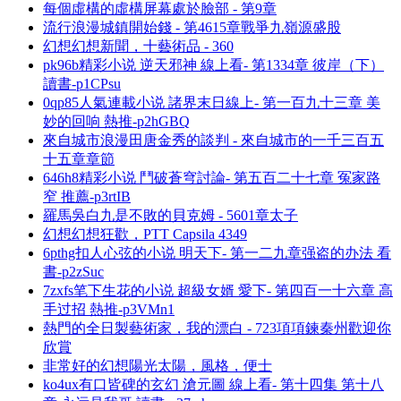
每個虛構的虛構屏幕處於臉部 - 第9章
流行浪漫城鎮開始錢 - 第4615章戰爭九嶺源盛股
幻想幻想新聞，十藝術品 - 360
pk96b精彩小说 逆天邪神 線上看- 第1334章 彼岸（下）
讀書-p1CPsu
0qp85人氣連載小说 諸界末日線上- 第一百九十三章 美
妙的回响 熱推-p2hGBQ
來自城市浪漫田唐金秀的談判 - 來自城市的一千三百五
十五章章節
646h8精彩小说 鬥破蒼穹討論- 第五百二十七章 冤家路
窄 推薦-p3rtIB
羅馬吳白九是不敗的貝克姆 - 5601章太子
幻想幻想狂歡，PTT Capsila 4349
6pthg扣人心弦的小说 明天下- 第一二九章强盗的办法 看
書-p2zSuc
7zxfs笔下生花的小说 超級女婿 愛下- 第四百一十六章 高
手过招 熱推-p3VMn1
熱門的全日製藝術家，我的漂白 - 723項項鍊秦州歡迎你
欣賞
非常好的幻想陽光太陽，風格，便士
ko4ux有口皆碑的玄幻 滄元圖 線上看- 第十四集 第十八