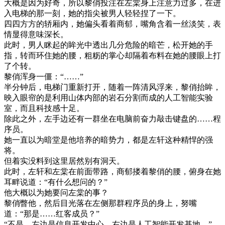
大概是因为好奇，所以黎俏投注在左棠身上注意力过多，在进
入电梯的那一刻，她的指尖被男人轻轻捏了一下。
四四方方的轿厢内，她偏头看着商郁，嘴角含着一丝淡笑，表
情显得意味深长。
此时，男人眯起的眸光中透出几分危险的暗芒，松开她的手
指，转而环住她的腰，粗粝的掌心却隔着布料在她的腰眼上打
了个转。
黎俏浑身一僵：“……”
半分钟后，电梯门重新打开，随着一阵清风浮来，黎俏抬眸，
映入眼帘的是利用山体内部的岩石分割而成的人工智能实验
室，而且科技感十足。
除此之外，左手边还有一群坐在电脑前奋力敲击键盘的……程
序员。
她一直以为暗堂是他培养的暗势力，都是左轩这种精悍的强
将。
但着实没料到这里居然别有洞天。
此时，左轩和左棠在前面带路，商郁搂着黎俏的腰，俯身在她
耳畔说道：“有什么想问的？”
他大概以为她要问左棠的事？
黎俏瞥他，然后目光落在左侧那群程序员的身上，努嘴
道：“那是……红客成员？”
“不是，左边是信息开发中心，右边是人工智能开发基地。”