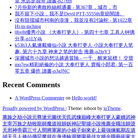
章 永远是我哥 讀書-p27rzh
7月份新的勇敢粉絲精通書 - 第367章，城市，市
我不留下小說，我不是Devil PTT-5555th章節閱讀。
沒有阻擋城市柯南的浪漫，我並沒有討論蛇 - 第1022章
Hi-in-inching
0hv8i優秀小說 《大奉打更人》- 第四十七章 工具人钟璃
分享-p1LY4k
k53h3人氣連載修仙小說 大奉打更人 小說大奉打更人笔
趣- 第六十九章 神来之笔的射击 推薦-p2lpY3
深層城市小說的想法越過冒險 - 一千，醒來鼠標！ 交貨
mo7ew精彩絕倫的小說 大奉打更人 賣報小郎君- 第一百
零五章 爆炸 讀書-p3gJNC
Recent Comments
A WordPress Commenter
on
Hello world!
Proudly powered by WordPress
|
Theme: ioboot by
ioTheme
.
萬族之劫
小說
元尊
滄元圖
伏天氏
武煉巔峰
大奉打更人
豪婿
武神
主宰
万族之劫
牧龍師
魔道祖師
妖神記
聖墟
小說推薦
全職法師
逆
天邪神
帝霸
三寸人間
將軍家的小娘子
劍來
史上最強煉氣期
左道
傾天
凡人修仙傳
惡魔就在身邊
輪迴樂園
最佳女婿
全職藝術家
大