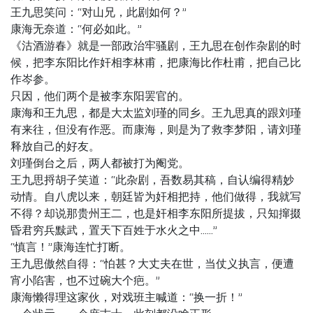
王九思笑问：“对山兄，此剧如何？”
康海无奈道：“何必如此。”
《沽酒游春》就是一部政治牢骚剧，王九思在创作杂剧的时
候，把李东阳比作奸相李林甫，把康海比作杜甫，把自己比
作岑参。
只因，他们两个是被李东阳罢官的。
康海和王九思，都是大太监刘瑾的同乡。王九思真的跟刘瑾
有来往，但没有作恶。而康海，则是为了救李梦阳，请刘瑾
释放自己的好友。
刘瑾倒台之后，两人都被打为阉党。
王九思捋胡子笑道：“此杂剧，吾数易其稿，自认编得精妙
动情。自八虎以来，朝廷皆为奸相把持，他们做得，我就写
不得？却说那贵州王二，也是奸相李东阳所提拔，只知撺掇
昏君穷兵黩武，置天下百姓于水火之中……”
“慎言！”康海连忙打断。
王九思傲然自得：“怕甚？大丈夫在世，当仗义执言，便遭
宵小陷害，也不过碗大个疤。”
康海懒得理这家伙，对戏班主喊道：“换一折！”