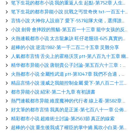
笔下生花的都市小说 我的重返人生 起點-第752章 人生二十，千億身家，我盡力了!(求訂閱)展示
笔下生花的都市异能小說 抗戰之丐世奇俠 txt-一百五十五章：戰前教誨分享
言情小說 大神你人設崩了 愛下-557站隊大佬，選擇誰根本就不需要去想展示
小說 劍骨 會摔跤的熊貓-第五百一十三章 籠中女孩的反抗（終）讀書
火熱連載都市小说 太古龍象訣 旺仔老饅頭-625 真實的惡魔島讀書
超棒的小說 逆流1982-第一千二百二十五章 災難分享
人氣都市言情 舌尖上的霍格沃茨 ptt-第八百九十五章 幽靈晚宴（下）（感謝K-D-R-H的盟主）相伴
精华都市异能小說 唐朝貴公子討論-第五百六十三章：高昌新王看書
火熱都市小说 全屬性武道 ptt-第1047章 我們不合適，我配不上你！相伴
精品言情小說 漫威之我能控制金屬 愛下-第八百二十三章 弗麗嘉‘甦醒’分享
都市异能小說 紹宋-第二十九章 有初讀書
熱門連載都市异能 維度魔神的代行者 線上看-第582章 不如去炸了學校化糞……閲讀
好文筆的都市言情 我真的是正派-第七百八十一章 公佈（求訂閱求月票）閲讀
精彩都市小说 超維術士討論-第2563節 真正的線索
超棒的小說 重生後我成了權臣的掌中嬌 風吹小白菜-第242章 她要回家啦！推薦