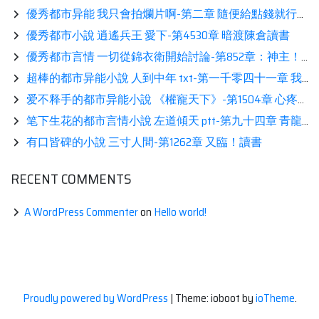
優秀都市异能 我只會拍爛片啊-第二章 隨便給點錢就行（第二更）熱推
優秀都市小說 逍遙兵王 愛下-第4530章 暗渡陳倉讀書
優秀都市言情 一切從錦衣衛開始討論-第852章：神主！相伴
超棒的都市异能小說 人到中年 txt-第一千零四十一章 我的想法！分享
爱不释手的都市异能小說 《權寵天下》-第1504章 心疼相伴
笔下生花的都市言情小說 左道傾天 ptt-第九十四章 青龍歸去推薦
有口皆碑的小說 三寸人間-第1262章 又臨！讀書
RECENT COMMENTS
A WordPress Commenter
on
Hello world!
Proudly powered by WordPress
|
Theme: ioboot by
ioTheme
.