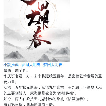
小說推薦
-
夢迴大明春
-
梦回大明春
陕西，周至县。
华庆班名震一方，未来将延续五百年，是秦腔艺术发展的重
要力量。
弘治十五年状元康海，弘治九年庶吉士王九思，正是华庆班
的主要创始人，康海更是被誉为“秦腔鼻祖”。
如今，两人在欣赏王九思创作的杂剧《沽酒游春》。
看到第三折，康海便皱眉不语。