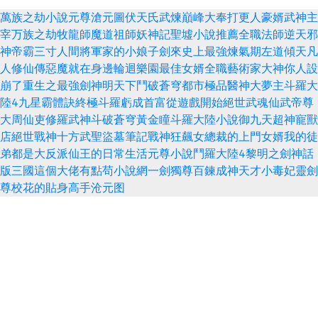
萬族之劫
小說
元尊
滄元圖
伏天氏
武煉巔峰
大奉打更人
豪婿
武神主
宰
万族之劫
牧龍師
魔道祖師
妖神記
聖墟
小說推薦
全職法師
逆天邪
神
帝霸
三寸人間
將軍家的小娘子
劍來
史上最強煉氣期
左道傾天
凡
人修仙傳
惡魔就在身邊
輪迴樂園
最佳女婿
全職藝術家
大神你人設
崩了
重生之最強劍神
明天下
鬥破蒼穹
都市極品醫神
大夢主
斗羅大
陸4
九星霸體訣
終極斗羅
虧成首富從遊戲開始
絕世武魂
仙武帝尊
大周仙吏
修羅武神
斗破蒼穹
黃金瞳
斗羅大陸小說
御九天
超神寵獸
店
絕世戰神
十方武聖
盜墓筆記
戰神狂飆
女總裁的上門女婿
我的徒
弟都是大反派
仙王的日常生活
元尊小說
鬥羅大陸4
黎明之劍
神話
版三國
這個大佬有點苟
小說網
一劍獨尊
百鍊成神
天才小毒妃
靈劍
尊
校花的貼身高手
沧元图