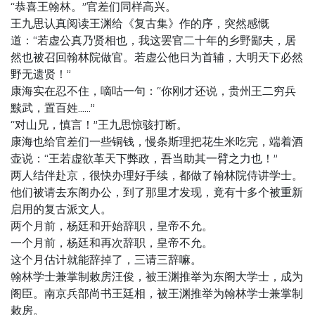
“恭喜王翰林。”官差们同样高兴。
王九思认真阅读王渊给《复古集》作的序，突然感慨
道：“若虚公真乃贤相也，我这罢官二十年的乡野鄙夫，居
然也被召回翰林院做官。若虚公他日为首辅，大明天下必然
野无遗贤！”
康海实在忍不住，嘀咕一句：“你刚才还说，贵州王二穷兵
黩武，置百姓……”
“对山兄，慎言！”王九思惊骇打断。
康海也给官差们一些铜钱，慢条斯理把花生米吃完，端着酒
壶说：“王若虚欲革天下弊政，吾当助其一臂之力也！”
两人结伴赴京，很快办理好手续，都做了翰林院侍讲学士。
他们被请去东阁办公，到了那里才发现，竟有十多个被重新
启用的复古派文人。
两个月前，杨廷和开始辞职，皇帝不允。
一个月前，杨廷和再次辞职，皇帝不允。
这个月估计就能辞掉了，三请三辞嘛。
翰林学士兼掌制敕房汪俊，被王渊推举为东阁大学士，成为
阁臣。南京兵部尚书王廷相，被王渊推举为翰林学士兼掌制
敕房。