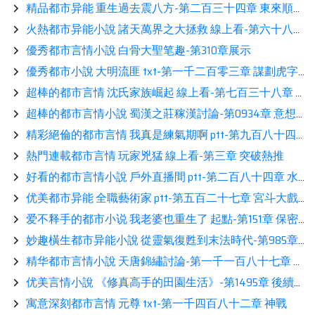
精品都市异能 重生過去震八方-第二百三十四章 東來順分享
火熱都市异能小說 諸天萬界之大拯救 線上看-第六十八章 末日將近相伴
優秀都市言情小說 白骨大聖笔趣-第310章展示
優秀都市小說 大明流匪 txt-第一千二百零三章 謀劃虎字旗分享
超棒的都市言情 沈氏家族崛起 線上看-第七百三十八章 聯手闖陣鑒賞
超棒的都市言情小說 蜀漢之莊稼漢討論-第0934章 意想不到的消息相伴
精彩絕倫的都市言情 我真是練氣期啊 ptt-第九百八十四章 塗風很緊張讀書
熱門連載都市言情 玩家兇猛 線上看-第三章 突破熱推
好看的都市言情小說 戶外直播間 ptt-第二百八十四章 水潭連通的山體內，神祕黑影鑒賞
优美都市异能 全職藝術家 ptt-第五百二十七章 宮斗大戲看書
爱不释手的都市小说 我老婆也重生了 起點-第151章 保密熱推
妙趣橫生都市异能小說 從靈氣復甦到末法時代-第985章 人都死了 還能有什麼意見？閲讀
精华都市言情小說 天唐錦繡討論-第一千一百八十七章 乾綱獨斷閲讀
优美言情小說 《修真高手的田園生活》-第1495章 後續鑒賞
寓意深刻都市言情 元尊 txt-第一千四百八十二章 神戰