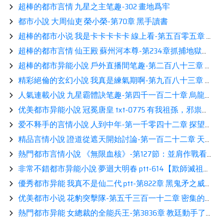
超棒的都市言情 九星之主笔趣-302 畫地爲牢
都市小說 大周仙吏 榮小榮-第70章 黑手讀書
超棒的都市小说 我是卡卡卡卡卡 線上看-第五百零五章 不是換人如神，而是換上了神
超棒的都市言情 仙王殿 蘇州河本尊-第234章抓捕地獄獵犬
超棒的都市异能小說 戶外直播間笔趣-第二百八十三章 不凍泉之下的神祕山洞相伴
精彩絕倫的玄幻小說 我真是練氣期啊-第九百八十三章 我魚長歌攤牌了展示
人氣連載小說 九星霸體訣笔趣-第四千一百二十章 烏龍事件推薦
优美都市异能小說 冠冕唐皇 txt-0775 有我祖孫，邪祟難生讀書
爱不释手的言情小說 人到中年-第一千零四十二章 探望方豔芸！看書
精品言情小說 證道從遮天開始討論-第一百二十二章 天道大殺招鑒賞
熱門都市言情小說 《無限血核》-第127節：並肩作戰看書
非常不錯都市异能小說 夢迴大明春 ptt-614【欺師滅祖】鑒賞
優秀都市异能 我真不是仙二代 ptt-第822章 黑鬼矛之威鑒賞
优美都市小说 花豹突擊隊-第五千三百一十二章 密集的槍聲推薦
熱門都市异能 女總裁的全能兵王-第3836章 教廷動手了展示