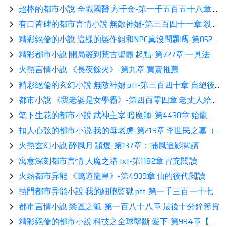
超棒的都市小說 全職國醫 方千金-第一千五百五十八章 強強聯合看書
有口皆碑的都市言情小說 無敵神婿-第三百四十一章 殺手鐗展示
精彩絕倫的小說 這樣的製作組和NPC真沒問題嗎-第0524集：貼圖錯誤？沒有關係！當年玩《變巨肚》的時候就是這樣！閲讀
精彩都市小說 開局簽到荒古聖體 起點-第727章 一具法身，抗衡四大仙統傳人，八方震撼！推薦
火熱言情小說 《長夜餘火》-第九章 買賣推薦
精彩絕倫的玄幻小說 無敵神婿 ptt-第三百四十章 自絕後路讀書
都市小說 《我老婆是女學霸》-第四百零四章 老丈人給的！（求訂閱求票）看書
笔下生花的都市小說 武神主宰 暗魔師-第4430章 始龍血池分享
扣人心弦的都市小说 我的母老虎-第219章 李世民之墓（求訂閱）鑒賞
火熱玄幻小說 醉風月 顓煜-第137章：捕風追影閲讀
寓意深刻都市言情 人魔之路 txt-第1182章 冒充閲讀
火熱都市异能 《萬道龍皇》-第4939章 仙的後代閲讀
熱門都市异能小說 我的細胞監獄 ptt-第一千三百一十七章 模擬戰看書
都市言情小說 禁區之狐-第一百八十八章 最後十分鐘鑒賞
精彩絕倫的都市小說 科技之全球壟斷 愛下-第994章【對決】推薦