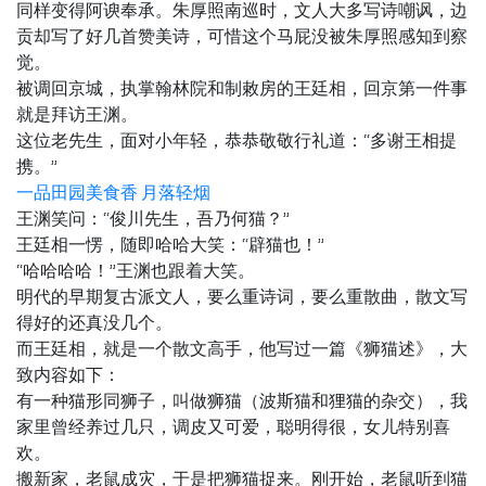
同样变得阿谀奉承。朱厚照南巡时，文人大多写诗嘲讽，边
贡却写了好几首赞美诗，可惜这个马屁没被朱厚照感知到察
觉。
被调回京城，执掌翰林院和制敕房的王廷相，回京第一件事
就是拜访王渊。
这位老先生，面对小年轻，恭恭敬敬行礼道：“多谢王相提
携。”
一品田园美食香 月落轻烟
王渊笑问：“俊川先生，吾乃何猫？”
王廷相一愣，随即哈哈大笑：“辟猫也！”
“哈哈哈哈！”王渊也跟着大笑。
明代的早期复古派文人，要么重诗词，要么重散曲，散文写
得好的还真没几个。
而王廷相，就是一个散文高手，他写过一篇《狮猫述》，大
致内容如下：
有一种猫形同狮子，叫做狮猫（波斯猫和狸猫的杂交），我
家里曾经养过几只，调皮又可爱，聪明得很，女儿特别喜
欢。
搬新家，老鼠成灾，于是把狮猫捉来。刚开始，老鼠听到猫