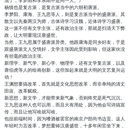
混了，李梦阳和李东阳不是同一人。）
杨慎也是复古派，是复古派当中的六朝初唐派。
李梦阳、康海、王九思等人，则是复古派当中的盛唐派。其
散文以先秦两汉为师，古体诗学习汉魏，近体诗学习盛唐。
这一派不但有文学主张，还有政治主张，那就是扫清天下弊
政，让大明重现汉唐盛世。
当然，王九思属于盛唐派异类。他跟康海是同乡好友，于是
跟盛唐派文人交情好，文学主张因此受到影响，但这家伙没
有丝毫的政治主张。
新理学、新气学、新心学、物理学，还有文学复古派，以及
唐伯虎等人的绘画创新，这些加起来就是大明的文艺复兴运
动！
王渊想要搞改革，首先就是文化思想改革，而非单纯的清丈
田亩、改革赋税。
新思想，新文学，才能带来新气象，否则终究是死气沉沉。
王九思这种人也可以用，而且大有用处，因为他会写诗搞宣
传，而且让他写啥就写啥。
包括前端时间，因为嗜酒被罢官的南京户部尚书边贡。这人
年轻时力言改革，梦想重铸汉唐盛世，十多年闲官坐下来，