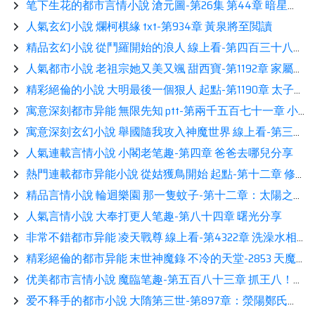
笔下生花的都市言情小說 滄元圖-第26集 第44章 暗星會的襲殺展示
人氣玄幻小說 爛柯棋緣 txt-第934章 黃泉將至閲讀
精品玄幻小說 從鬥羅開始的浪人 線上看-第四百三十八章：援助熱推
人氣都市小說 老祖宗她又美又颯 甜西寶-第1192章 家屬不可以，唯一的道侶能帶鑒賞
精彩絕倫的小說 大明最後一個狠人 起點-第1190章 太子的困苦展示
寓意深刻都市异能 無限先知 ptt-第兩千五百七十一章 小意外相伴
寓意深刻玄幻小說 舉國隨我攻入神魔世界 線上看-第三百八十八章 牧塵出現，重錘斐魯分享
人氣連載言情小說 小閣老笔趣-第四章 爸爸去哪兒分享
熱門連載都市异能小說 從姑獲鳥開始 起點-第十二章 修羅推薦
精品言情小說 輪迴樂園 那一隻蚊子-第十二章：太陽之崛起鑒賞
人氣言情小說 大奉打更人笔趣-第八十四章 曙光分享
非常不錯都市异能 凌天戰尊 線上看-第4322章 洗澡水相伴
精彩絕倫的都市异能 末世神魔錄 不冷的天堂-2853 天魔化身！【二更】看書
优美都市言情小說 魔臨笔趣-第五百八十三章 抓王八！分享
爱不释手的都市小說 大隋第三世-第897章：滎陽鄭氏，來勢洶洶分享