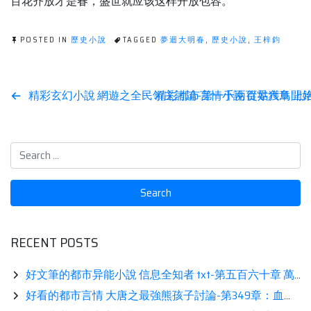
百花齐放才是春，盛世就应该这样开放包容。
POSTED IN
歷史小說
TAGGED
夢迴大明春
,
歷史小說
,
王梓鈞
Post
精彩玄幻小說 網遊之全民領主討論-第一千兩百零六章 上
精彩都市言情小說 從姑獲鳥開始
navigation
RECENT POSTS
好文筆的都市异能小說 信息全知者 txt-第五百六十章 萬華鏡的野望鑒賞
好看的都市言情 大唐之最強熊孩子討論-第349章：血腥廝殺讀書