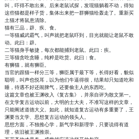
叫，吓得不敢出来。后来老鼠试探，发现猫躺着不动，得知
这些猫都是样子货，集体出来把一群狮猫给轰走了。重新买
土猫才将鼠患清除。
猫有三品，辟、疾、食。
一等猫威武霸气，叫声就把老鼠吓到，目光就能让老鼠不敢
动。此曰：辟。
二等猫身手敏捷，每次都能捕到老鼠。此曰：疾。
三等猫贪吃贪睡，纯粹是吃货。此曰：食。
有狮猫，就有狮臣。
当官的跟猫一样分三等，狮臣属于最下等，长得好看，貌似
聪明，叫声也悦耳，以为他们牛逼得很，结果却只知道吃和
睡，待遇不好还闹脾气，还要偷主人的东西吃。
这篇文章也被王渊收入《复古集》，并亲自评为散文第一。
在文学复古运动以前，大明的士大夫，不准写这样的文章，
只能阐述道德大义。如此，就知道复古运动有多重要了，王
渊要当文学、思想复古运动的领头人。
思想方面，不独推心学，新气学和新理学，只要说得有道
理，依旧被王渊推崇。