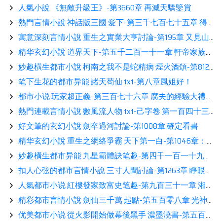
人氣小說 《無敵升級王》-第3660章 再滅天驕鑒賞
熱門言情小說 神話版三國 愛下-第三千七百七十五章 得與失相伴
寓意深刻言情小說 重生之實業大亨討論-第195章 又見山寨大軍（求訂閱）
精华玄幻小說 道界天下-第五千二百一十一章 軒帝家族閲讀
妙趣橫生都市小說 柯南之我不是蛇精病 煙火酒頌-第812章 惹不起，惹不起閲讀
笔下生花的都市异能 諸天苟仙 txt-第八章風姐好！
都市小说 玩家超正義-第三百七十六章 腐夫的經驗大禮包熱推
熱門連載言情小說 數風流人物 txt-己字卷 第一百四十三節 良言難勸，入彀讀書
好文筆的玄幻小說 劍卒過河討論-第1008章 確定看書
精华玄幻小說 重生之網絡爭霸 天下第一白-第1046章：諾基亞N95只配給超級梨子提鞋
妙趣橫生都市异能 九星霸體訣笔趣-第四千一百一十九章 玲瓏世界
扣人心弦的都市言情小說 三寸人間討論-第1263章 睜眼！讀書
人氣都市小说 紅樓發家致富史笔趣-第九百三十一章 湘雲之喜熱推
精彩都市言情小說 劍仙三千萬 起點-第五百零八章 光神鑒賞
优美都市小说 從火影開始做幕後黑手 濃墨澆書-第五百六十八章 我問的是誰是曉的成員…而不是誰不是曉的成員！展示