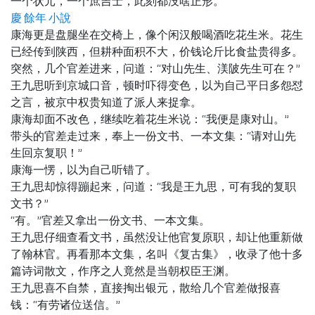
一个状元，一个庶吉士，此刻都没啥正形。
慶 餘年 小說
康海更是盘腿坐在交椅上，像个闲汉般喝酒吃花生米。花生
已经传到陕西，但耕种面积不大，价钱论斤比食盐贵得多。
突然，几个官差进来，问道：“对山先生、渼陂先生可在？”
王九思听到京城口音，顿时吓得变色，以为自己平日多怨怼
之言，被京中权贵知道了派人来捉拿。
康海却面不改色，继续吃着花生米说：“我便是康对山。”
带头的官差走过来，奉上一份文书、一本文集：“请对山先
生回京复职！”
康海一愣，以为自己听错了。
王九思却惊得蹦起来，问道：“我是王九思，可有我的复职
文书？”
“有。”官差又拿出一份文书、一本文集。
王九思仔细查看文书，虽然没让他官复原职，却让他重新做
了翰林官。再看那本文集，名叫《复古集》，收录了他十多
篇诗词散文，作序之人竟然是当朝权臣王渊。
王九思喜不自禁，直接掏出银元，散给几个官差做报喜
钱：“有劳诸位送信。”