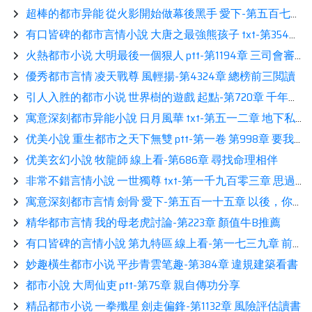
超棒的都市异能 從火影開始做幕後黑手 愛下-第五百七十二章 神明的樂趣熱推
有口皆碑的都市言情小說 大唐之最強熊孩子 txt-第354章：送定情信物來了相伴
火熱都市小说 大明最後一個狠人 ptt-第1194章 三司會審看書
優秀都市言情 凌天戰尊 風輕揚-第4324章 總榜前三閲讀
引人入胜的都市小说 世界樹的遊戲 起點-第720章 千年之前（加更）熱推
寓意深刻都市异能小說 日月風華 txt-第五一二章 地下私情讀書
优美小說 重生都市之天下無雙 ptt-第一卷 第998章 要我出手嗎？推薦
优美玄幻小說 牧龍師 線上看-第686章 尋找命理相伴
非常不錯言情小說 一世獨尊 txt-第一千九百零三章 思過崖
寓意深刻都市言情 劍骨 愛下-第五百一十五章 以後，你有我了分享
精华都市言情 我的母老虎討論-第223章 顏值牛B推薦
有口皆碑的言情小說 第九特區 線上看-第一七三九章 前線打仗，後線窩裏鬥鑒賞
妙趣橫生都市小说 平步青雲笔趣-第384章 違規建築看書
都市小說 大周仙吏 ptt-第75章 親自傳功分享
精品都市小说 一拳殲星 劍走偏鋒-第1132章 風險評估讀書