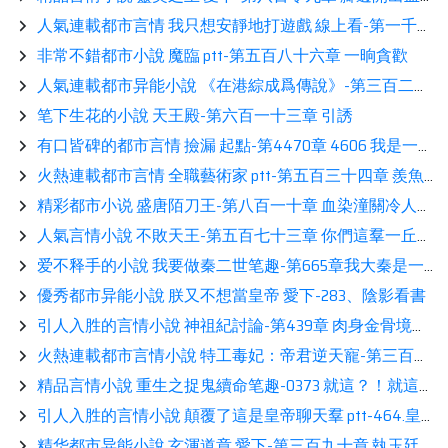
人氣連載都市言情 我只想安靜地打遊戲 線上看-第一千六百八十四章 不要成爲拖油瓶
非常不錯都市小說 魔臨 ptt-第五百八十六章 一晌貪歡
人氣連載都市异能小說 《在港綜成爲傳說》-第三百二十九章 路人助攻+N讀書
笔下生花的小說 天王殿-第六百一十三章 引誘
有口皆碑的都市言情 撿漏 起點-第4470章 4606 我是一頭小青龍讀書
火熱連載都市言情 全職藝術家 ptt-第五百三十四章 羨魚老師最懂了讀書
精彩都市小说 盛唐陌刀王-第八百一十章 血染潼關冷人心相伴
人氣言情小說 不敗天王-第五百七十三章 你們這羣一丘之貉讀書
爱不释手的小說 我要做秦二世笔趣-第665章我大秦是一個熱愛和平的國度。（第三更）展示
優秀都市异能小說 朕又不想當皇帝 愛下-283、陰影看書
引人入胜的言情小說 神祖紀討論-第439章 肉身金骨境讀書
火熱連載都市言情小說 特工毒妃：帝君逆天寵-第三百六十五章 傳授術法奧祕閲讀
精品言情小說 重生之捉鬼續命笔趣-0373 就這？！就這？！看書
引人入胜的言情小說 顛覆了這是皇帝聊天羣 ptt-464.皇帝們的算計（求訂閱2）分享
精华都市异能小說 玄渾道章 愛下-第三百九十章 執玉廷上坐讀書