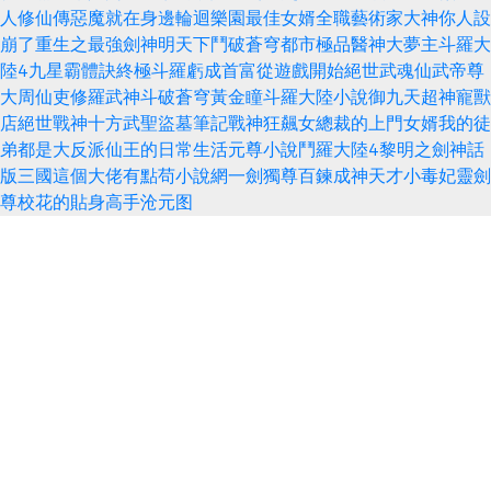
人修仙傳
惡魔就在身邊
輪迴樂園
最佳女婿
全職藝術家
大神你人設
崩了
重生之最強劍神
明天下
鬥破蒼穹
都市極品醫神
大夢主
斗羅大
陸4
九星霸體訣
終極斗羅
虧成首富從遊戲開始
絕世武魂
仙武帝尊
大周仙吏
修羅武神
斗破蒼穹
黃金瞳
斗羅大陸小說
御九天
超神寵獸
店
絕世戰神
十方武聖
盜墓筆記
戰神狂飆
女總裁的上門女婿
我的徒
弟都是大反派
仙王的日常生活
元尊小說
鬥羅大陸4
黎明之劍
神話
版三國
這個大佬有點苟
小說網
一劍獨尊
百鍊成神
天才小毒妃
靈劍
尊
校花的貼身高手
沧元图