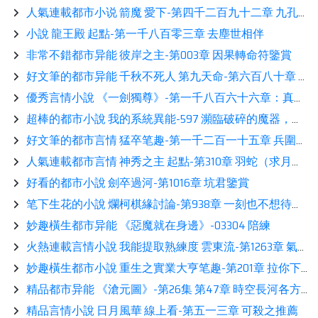
人氣連載都市小说 箭魔 愛下-第四千二百九十二章 九孔連環，難度巔峯推薦
小說 龍王殿 起點-第一千八百零三章 去塵世相伴
非常不錯都市异能 彼岸之主-第003章 因果轉命符鑒賞
好文筆的都市异能 千秋不死人 第九天命-第六百八十章 張桂芳上榜推薦
優秀言情小說 《一劍獨尊》-第一千八百六十六章：真有種！展示
超棒的都市小說 我的系統異能-597 瀕臨破碎的魔器，突兀到來的攻擊讀書
好文筆的都市言情 猛卒笔趣-第一千二百一十五章 兵圍洛陽（下）看書
人氣連載都市言情 神秀之主 起點-第310章 羽蛇（求月票）鑒賞
好看的都市小說 劍卒過河-第1016章 坑君鑒賞
笔下生花的小說 爛柯棋緣討論-第938章 一刻也不想待着展示
妙趣橫生都市异能 《惡魔就在身邊》-03304 陪練
火熱連載言情小說 我能提取熟練度 雲東流-第1263章 氣衝廢穴，我吸！吸！吸！熱推
妙趣橫生都市小說 重生之實業大亨笔趣-第201章 拉你下水（二合一章節）展示
精品都市异能 《滄元圖》-第26集 第47章 時空長河各方的關注鑒賞
精品言情小說 日月風華 線上看-第五一三章 可殺之推薦