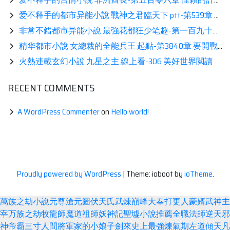
爱不释手的都市异能小說 戰神之君臨天下 ptt-第539章 龍萬軍心死展示
非常不錯都市异能小說 最強花都狂少笔趣-第一百九十章 羣英彙集！讀書
精华都市小說 女總裁的全能兵王 起點-第3840章 要開戰？推薦
火熱連載玄幻小說 九星之主 線上看-306 美好世界閲讀
RECENT COMMENTS
A WordPress Commenter
on
Hello world!
Proudly powered by WordPress
|
Theme: ioboot by
ioTheme
.
萬族之劫
小說
元尊
滄元圖
伏天氏
武煉巔峰
大奉打更人
豪婿
武神主
宰
万族之劫
牧龍師
魔道祖師
妖神記
聖墟
小說推薦
全職法師
逆天邪
神
帝霸
三寸人間
將軍家的小娘子
劍來
史上最強煉氣期
左道傾天
凡