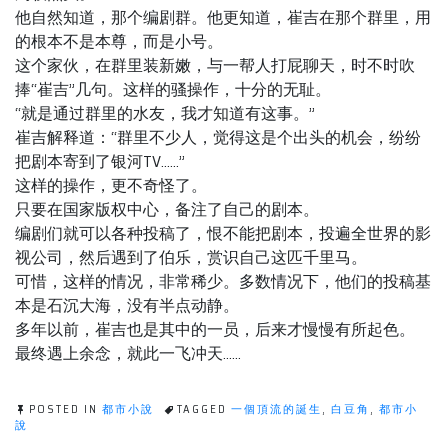
他自然知道，那个编剧群。他更知道，崔吉在那个群里，用
的根本不是本尊，而是小号。
这个家伙，在群里装新嫩，与一帮人打屁聊天，时不时吹
捧“崔吉”几句。这样的骚操作，十分的无耻。
“就是通过群里的水友，我才知道有这事。”
崔吉解释道：“群里不少人，觉得这是个出头的机会，纷纷
把剧本寄到了银河TV……”
这样的操作，更不奇怪了。
只要在国家版权中心，备注了自己的剧本。
编剧们就可以各种投稿了，恨不能把剧本，投遍全世界的影
视公司，然后遇到了伯乐，赏识自己这匹千里马。
可惜，这样的情况，非常稀少。多数情况下，他们的投稿基
本是石沉大海，没有半点动静。
多年以前，崔吉也是其中的一员，后来才慢慢有所起色。
最终遇上余念，就此一飞冲天……
POSTED IN
都市小說
TAGGED
一個頂流的誕生
,
白豆角
,
都市小
說