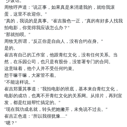
“少废话。”
周牧哼声道：“说正事，如果真是来消遣我的，就给我滚
蛋，这里不欢迎你。”
“真的，我说的是真事。”崔吉脸色一正，“真的有好多人找我
拍电影，你觉得我应该怎么办？”
“那就拍呗。”
周牧无所谓，“反正你是自由人，没有合约在身。”
是的。
崔吉有自己的工作室，他跟青红文化，没有任何关系。当
然，在乐园公司，也只是有股份，没签署专门的合同。
这意味着，他个人并不受任何约束。
想干嘛干嘛，大家管不着。
“不能这样说。”
崔吉郑重其事道：“我拍电影的班底，基本来自青红文化，
电影的成功，也离不开青红文化的关系网。从排片，再到宣
发，都是红姐帮忙搞定的。”
“现在我功成名就，转头把她撇开，未免说不过去。”
崔吉正色道：“所以我很犹豫……”
“嗯？”