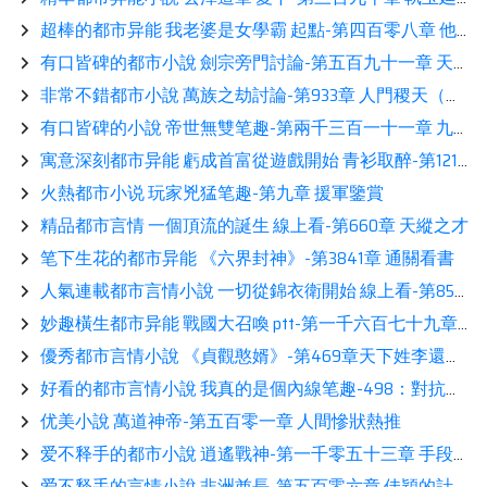
超棒的都市异能 我老婆是女學霸 起點-第四百零八章 他藏得實在太深了讀書
有口皆碑的都市小說 劍宗旁門討論-第五百九十一章 天下爲敵讀書
非常不錯都市小說 萬族之劫討論-第933章 人門稷天（萬更求訂閱）閲讀
有口皆碑的小說 帝世無雙笔趣-第兩千三百一十一章 九成九九…九熱推
寓意深刻都市异能 虧成首富從遊戲開始 青衫取醉-第1219章 裴總的“補救”方式看書
火熱都市小说 玩家兇猛笔趣-第九章 援軍鑒賞
精品都市言情 一個頂流的誕生 線上看-第660章 天縱之才
笔下生花的都市异能 《六界封神》-第3841章 通關看書
人氣連載都市言情小說 一切從錦衣衛開始 線上看-第858章：人族的詛咒與宿命熱推
妙趣橫生都市异能 戰國大召喚 ptt-第一千六百七十九章：忠君相伴
優秀都市言情小說 《貞觀憨婿》-第469章天下姓李還是姓蘇相伴
好看的都市言情小說 我真的是個內線笔趣-498：對抗強度拉滿，假球大戰來了（6.9K求票票）讀書
优美小說 萬道神帝-第五百零一章 人間慘狀熱推
爱不释手的都市小說 逍遙戰神-第一千零五十三章 手段高明
爱不释手的言情小說 非洲酋長-第五百零六章 佳穎的計劃（二）推薦