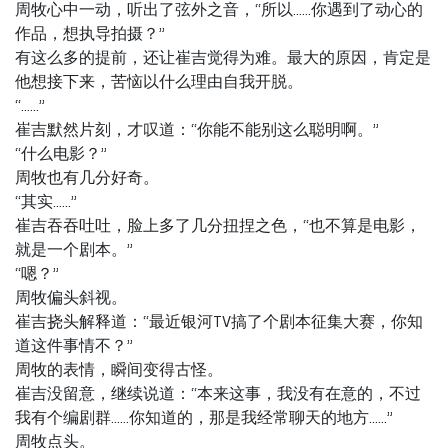
周牧心中一动，听出了弦外之音，“所以……你遇到了动心的
作品，想执导拍摄？”
有这么多的提前，还让崔吉觉得为难。最大的原因，肯定是
他想接下来，苦恼以什么理由自我开脱。
“……”
崔吉默然片刻，才叹道：“你能不能别这么聪明啊。”
“什么电影？”
周牧也有几分好奇。
“其实……”
崔吉吞吞吐吐，脸上多了几分扭捏之色，“也不算是电影，
就是一个剧本。”
“嗯？”
周牧偏头斜视。
崔吉挠头解释道：“最近银河TV搞了个剧本征集大赛，你知
道这件事情不？”
周牧的表情，瞬间变得古怪。
崔吉没留意，继续说道：“本来这事，我没有在意的，不过
我有个编剧群……你知道的，那是我经常聊天的地方……”
周牧点头。