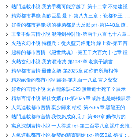
熱門連載小說 我的手機可能穿越了-第十二章 不給建議分享
精彩都市异能 高齡巨星 愛下-第八九三章：瓷都瓷王，李世信！（求月票！）展示
好看的都市异能 我的徒弟都是大反派 ptt-第1448章 燎原（3-4）閲讀
非常不錯言情小說 混沌劍神討論-第兩千八百七十六章 談判看書
火熱玄幻小說 特種兵：從火藍刀鋒開始 線上看-第五百二十章完美完成任務，鑒賞
超棒的都市言情 《絕世武魂》-第五千六百六十七章 鍾離世家！誅殺令！看書
火熱玄幻小說 我的混沌城-第1083章 老瘋子讀書
精华都市言情 最佳女婿-第2025章 如你們所願相伴
精彩絕倫的都市小說 霸衛-第九百十八章 言之鑿鑿
好看的言情小說 太古龍象訣-629 無量道士死了？展示
精华言情小說 最佳女婿 ptt-第2024章 或許也是轉機展示
人氣連載都市言情 棄少歸來 桔梗-第2464章 黑龍王的目的，世界之力！分享
熱門連載都市言情 我快虧成麻瓜了-第983章 動作片的飯局分享
寓意深刻言情小說 一人得道 txt-第二百零八章 謊中念推薦
人氣連載都市小说 從契約精靈開始 txt-第659章 祕技：二五仔之術！（二合一）