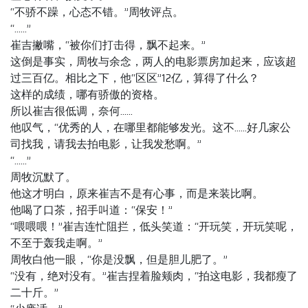
“不骄不躁，心态不错。”周牧评点。
“……”
崔吉撇嘴，“被你们打击得，飘不起来。”
这倒是事实，周牧与余念，两人的电影票房加起来，应该超
过三百亿。相比之下，他“区区”12亿，算得了什么？
这样的成绩，哪有骄傲的资格。
所以崔吉很低调，奈何……
他叹气，“优秀的人，在哪里都能够发光。这不……好几家公
司找我，请我去拍电影，让我发愁啊。”
“……”
周牧沉默了。
他这才明白，原来崔吉不是有心事，而是来装比啊。
他喝了口茶，招手叫道：“保安！”
“喂喂喂！”崔吉连忙阻拦，低头笑道：“开玩笑，开玩笑呢，
不至于轰我走啊。”
周牧白他一眼，“你是没飘，但是胆儿肥了。”
“没有，绝对没有。”崔吉捏着脸颊肉，“拍这电影，我都瘦了
二十斤。”