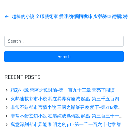
Post
超棒的小說 全職藝術家 愛下-第四百六十八章 第二期播出
小說 爛柯棋緣 txt-第906章
navigation
RECENT POSTS
精彩小說 禁區之狐討論-第一百九十三章 天亮了閲讀
火熱連載都市小说 我在異界有座城 起點-第三千五百四十三章 閉目等死閲讀
非常不錯都市言情小說 三國之巔峯召喚 愛下-第2112章：斬殺粘得力（下）閲讀
非常不錯玄幻小說 在港綜成爲傳說 起點-第三百三十一章 有手就行推薦
寓意深刻都市异能 黎明之劍 ptt-第一千一百六十七章 智能化分享