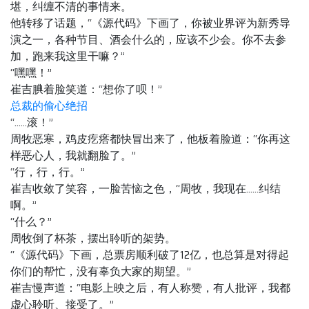
堪，纠缠不清的事情来。
他转移了话题，“《源代码》下画了，你被业界评为新秀导
演之一，各种节目、酒会什么的，应该不少会。你不去参
加，跑来我这里干嘛？”
“嘿嘿！”
崔吉腆着脸笑道：“想你了呗！”
总裁的偷心绝招
“……滚！”
周牧恶寒，鸡皮疙瘩都快冒出来了，他板着脸道：“你再这
样恶心人，我就翻脸了。”
“行，行，行。”
崔吉收敛了笑容，一脸苦恼之色，“周牧，我现在……纠结
啊。”
“什么？”
周牧倒了杯茶，摆出聆听的架势。
“《源代码》下画，总票房顺利破了12亿，也总算是对得起
你们的帮忙，没有辜负大家的期望。”
崔吉慢声道：“电影上映之后，有人称赞，有人批评，我都
虚心聆听、接受了。”