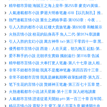
精华都市异能 海賊王之海上皇帝-第255章 麥克VS黃猿推薦
人氣連載都市小說 夢迴大明春笔趣-618【以孔制孔】推薦
熱門連載言情小說 重生之網絡爭霸-第1050章：今夜，他改變了世界……讀書
引人入胜的都市小说 紅樓大貴族笔趣-第690章 和離展示
火熱言情小說 校花的貼身高手 魚人二代-第9174章讀書
引人入胜的玄幻小說 萬古神帝 txt-第三千零四十一章 黑暗神殿不堪一擊
優秀都市言情小說 西遊：人在天庭，朝九晚五 起點-第498章飛龍騎臉，就問西天怎麼輸？熱推
爱不释手的小說 北朝求生實錄 攜劍遠行-第1116章 告誡
精华都市言情小說 大奉打更人笔趣-第八十七章 故人相逢閲讀
非常不錯都市异能 我真不是魔神笔趣-第四百四十三章 冷漠（1）讀書
非常不錯都市言情 我真是練氣期啊 硃筆點絳脣-第九百八十八章 顫抖吧，小屁孩！鑒賞
笔下生花的言情小說 贅婿神王笔趣-第三百七十五章 楚風的心結！
火熱連載都市小说 諸天星圖-第十三章 深入絕地讀書
人氣都市言情 證道從遮天開始 ptt-第一百三十章 百年閲讀
精品言情小說 靈契之主 愛下-第八百零九章 腳邊開出血紅色的花分享