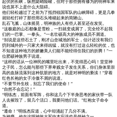
起伏的长峡，纵然陡峭险峻，但对于那些拥有修为的明神军来
说也算不上是什么大阻碍。
他们轻松越过了之前为了抵挡锐国军队的山峡障碍，更是几拳
就轻松打碎了那些用石头堆砌起来的简陋山。
乱石飞溅，山体摇晃，明神族的人有些人甚至还在发笑。
“这极庭的山石都像是雪粉，一扫就变成屑了，完全经不起我
们的一巴掌、一拳头。”一名壮硕高大的神族成员不屑道。
“别说是这些石土了，刚才山垒城池的军士，估计还没有我们
扔到城外的一只家犬来得凶猛，就没有打过这么轻松的仗，也
不知道这种地方的娇嫩美人们能不能经得住我们的折腾！”一
位肥硕神族男子说道。
“这样的话从一位神民的嘴里吐出来，不觉得恶心吗！堂堂神
之子民，怎么能与那些下界卑贱女子发生关系，你们身体里崇
高的血脉流落到这种肮脏的地方，就是对神明的亵渎！”穿着
红色长袍的女子冷傲不屑的说道。
“不要节外生枝，别忘了我们的使命！”
“自然不会忘记！”
“明练杰，前面有军阵，你和这几个下半身思考的家伙带一队
人去摧毁了，留几个活口，我要问他们话。”红袍女子命令
道。
“遵命！”明练杰应道，心中却涌起了几分不满。
为神裔，他在这明神族大军中本应该也是领袖之一。