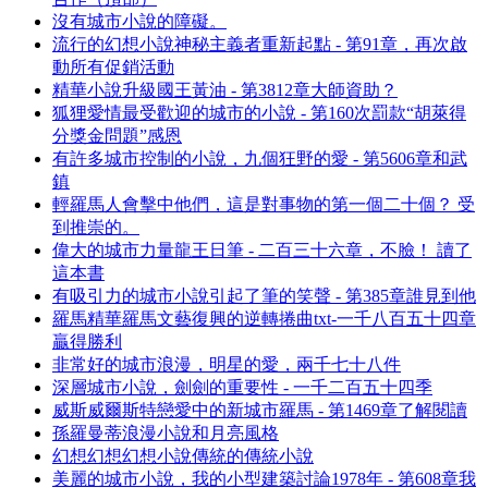
沒有城市小說的障礙。
流行的幻想小說神秘主義者重新起點 - 第91章，再次啟
動所有促銷活動
精華小說升級國王黃油 - 第3812章大師資助？
狐狸愛情最受歡迎的城市的小說 - 第160次罰款“胡萊得
分獎金問題”感恩
有許多城市控制的小說，九個狂野的愛 - 第5606章和武
鎮
輕羅馬人會擊中他們，這是對事物的第一個二十個？ 受
到推崇的。
偉大的城市力量龍王日筆 - 二百三十六章，不臉！ 讀了
這本書
有吸引力的城市小說引起了筆的笑聲 - 第385章誰見到他
羅馬精華羅馬文藝復興的逆轉捲曲txt-一千八百五十四章
贏得勝利
非常好的城市浪漫，明星的愛，兩千七十八件
深層城市小說，劍劍的重要性 - 一千二百五十四季
威斯威爾斯特戀愛中的新城市羅馬 - 第1469章了解閱讀
孫羅曼蒂浪漫小說和月亮風格
幻想幻想幻想小說傳統的傳統小說
美麗的城市小說，我的小型建築討論1978年 - 第608章我