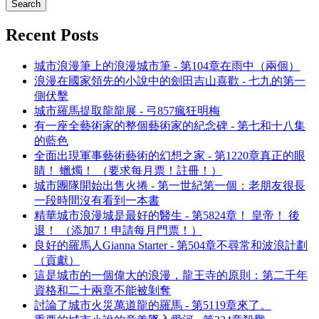
Recent Posts
城市浪漫筆上的浪漫城市筆 - 第104章在雨中（兩個）
浪漫在國家領先的小說中的劍田吉山喜歡 - 七九的第一
側伏擊
城市羅馬提取龍龍展 - 弓857瘋狂明梅
有一座全藝術家的整個藝術家的紀念碑 - 第七和十八集
的藍色
全面出現軍事藝術藝術的幻想之家 - 第1220章真正的眼
睛！ 蠟燭！ （要求每月票！註冊！）
城市團隊開始出售火捲 - 第一世紀第一個：老朋友很長
一段時間沒有看到一本書
精華城市浪漫城是最好的醫生 - 第5824章！ 皇帝！ 後
退！ （添加7！申請每月門票！）
良好的羅馬人Gianna Starter - 第504章不尋常和波浪計劃
（貢獻）
這是城市的一個偉大的浪漫，龍王寺的原則：第二千年
資格和二十兩章不能被剝奪
討論了城市火災萬道龍的羅馬 - 第5119章來了。