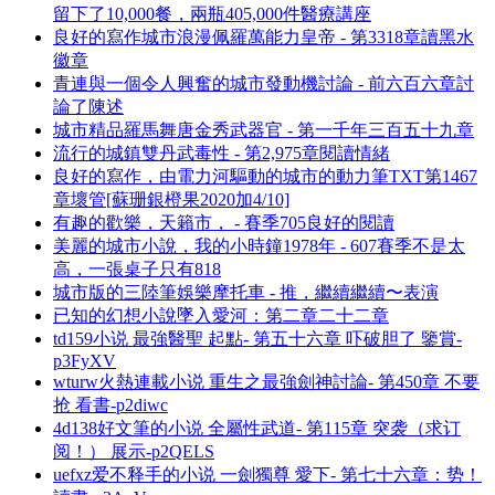
留下了10,000餐，兩瓶405,000件醫療講座
良好的寫作城市浪漫佩羅萬能力皇帝 - 第3318章讀黑水
徽章
青連與一個令人興奮的城市發動機討論 - 前六百六章討
論了陳述
城市精品羅馬舞唐金秀武器官 - 第一千年三百五十九章
流行的城鎮雙丹武毒性 - 第2,975章閱讀情緒
良好的寫作，由電力河驅動的城市的動力筆TXT第1467
章壞管[蘇珊銀橙果2020加4/10]
有趣的歡樂，天籟市， - 賽季705良好的閱讀
美麗的城市小說，我的小時鐘1978年 - 607賽季不是太
高，一張桌子只有818
城市版的三陸筆娛樂摩托車 - 推，繼續繼續〜表演
已知的幻想小說墜入愛河：第二章二十二章
td159小说 最強醫聖 起點- 第五十六章 吓破胆了 鑒賞-
p3FyXV
wturw火熱連載小说 重生之最強劍神討論- 第450章 不要
抢 看書-p2diwc
4d138好文筆的小说 全屬性武道- 第115章 突袭（求订
阅！） 展示-p2QELS
uefxz爱不释手的小说 一劍獨尊 愛下- 第七十六章：势！