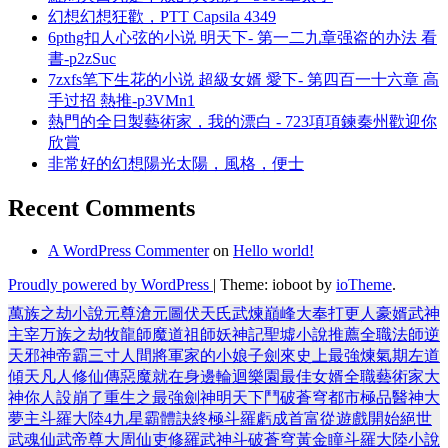
幻想幻想狂歡，PTT Capsila 4349
6pthg扣人心弦的小说 明天下- 第一二九章强盗的办法 看
書-p2zSuc
7zxfs笔下生花的小说 超級女婿 愛下- 第四百一十六章 高
手过招 熱推-p3VMn1
熱門的全日製藝術家，我的漂白 - 723項項鍊秦州歡迎你
欣賞
非常好的幻想陽光太陽，風格，便士
Recent Comments
A WordPress Commenter
on
Hello world!
Proudly powered by WordPress
|
Theme: ioboot by
ioTheme
.
萬族之劫
小說
元尊
滄元圖
伏天氏
武煉巔峰
大奉打更人
豪婿
武神
主宰
万族之劫
牧龍師
魔道祖師
妖神記
聖墟
小說推薦
全職法師
逆
天邪神
帝霸
三寸人間
將軍家的小娘子
劍來
史上最強煉氣期
左道
傾天
凡人修仙傳
惡魔就在身邊
輪迴樂園
最佳女婿
全職藝術家
大
神你人設崩了
重生之最強劍神
明天下
鬥破蒼穹
都市極品醫神
大
夢主
斗羅大陸4
九星霸體訣
終極斗羅
虧成首富從遊戲開始
絕世
武魂
仙武帝尊
大周仙吏
修羅武神
斗破蒼穹
黃金瞳
斗羅大陸小說