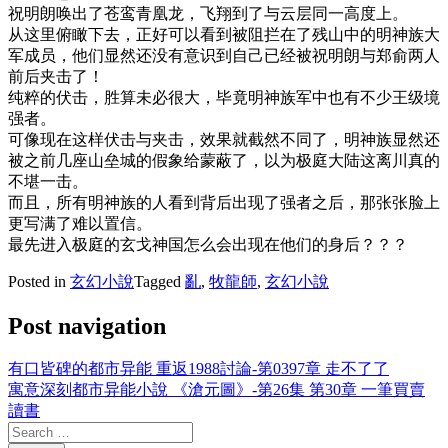
祝明朗唤出了苍鸾青凰龙，飞翔到了与云层同一高度上。
从这里俯瞰下去，正好可以看到被阻拦在了残山中的明神族大
军成员，他们显然还没有意识到自己已经被祝明朗与郑俞两人
前后夹击了！
纯粹的伏击，胜算未必很大，毕竟明神族军中也有不少王级境
强者。
可像现在这样伏击与夹击，效果就截然不同了，明神族显然还
被之前几座山垒城的假象给蒙蔽了，以为极庭大陆这离川真的
不堪一击。
而且，所有明神族的人看到背后出现了强者之后，那张张脸上
更写满了难以置信。
最先进入极庭的玄戈神国怎么会出现在他们的身后？？？
Posted in
玄幻小說
Tagged
亂
,
牧龍師
,
玄幻小說
Post navigation
有口皆碑的都市异能 重返1988討論-第0397章 走不了了
寓意深刻都市异能小說 《滄元圖》-第26集 第30章 一筆買賣
讀書