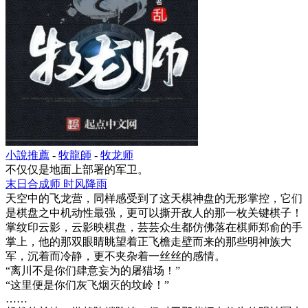
小說推薦
-
牧龍師
-
牧龙师
不仅仅是地面上部署的军卫。
末日合成师 时风降雨
天空中的飞龙营，同样感受到了这天棋神盘的无形掌控，它们
是棋盘之中机动性最强，更可以撕开敌人的那一枚关键棋子！
掌纹印云影，云影映棋盘，芸芸众生都仿佛落在棋师郑俞的手
掌上，他的那双眼睛眺望着正飞檐走壁而来的那些明神族大
军，沉着而冷静，更不夹杂着一丝丝的感情。
“离川不是你们肆意妄为的屠猎场！”
“这里便是你们灰飞烟灭的坟岭！”
……