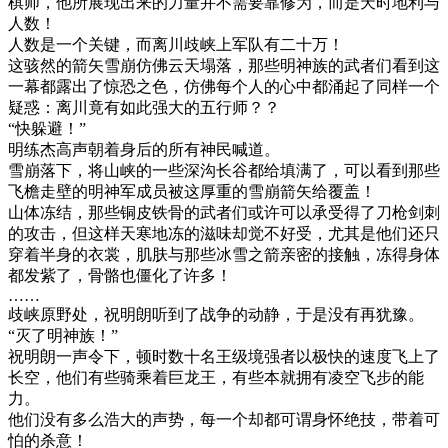
棋师，他所展现出来的力量并不需要靠修为，而是天时地利与
人数！
人数是一个关键，而离川歧峡上军队有二十万！
这骇然的箭矢雪崩仿佛云天塌落，那些明神族的武者们看到这
一幕都露出了惊恐之色，仿佛每个人的心中都涌起了同样一个
疑惑：离川竟有如此强大的五行师？？
“快躲避！”
明练杰高声朝着身后的所有神民喊道。
雪崩落下，将山峡的一些深沟长谷都给填满了，可以看到那些
飞檐走壁的明神军成员被这厚重的雪崩箭矢给覆盖！
山体冻结，那些铜皮铁骨的武者们或许可以承受得了刀枪剑刺
的攻击，但这样天寒地冻的滋味却觉不好受，尤其是他们还只
穿着半身的衣裳，肌肤与那些冰雪之箭亲密的接触，冻得身体
都发紫了，骨骼也僵化了许多！
……
歧峡原野处，祝明朗听到了战争的动静，于是没有再犹豫。
“灭了明神族！”
祝明朗一声令下，顿时数十名王级境强者以极快的速度飞上了
长空，他们有些骑乘着巨龙王，有些本就拥有凌空飞步的能
力。
他们没有多么浩大的声势，每一个却都可谓身怀绝技，带着可
怕的杀意！