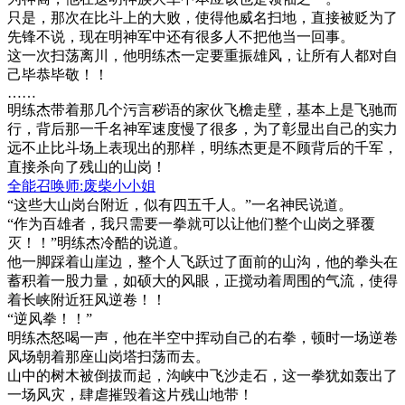
只是，那次在比斗上的大败，使得他威名扫地，直接被贬为了
先锋不说，现在明神军中还有很多人不把他当一回事。
这一次扫荡离川，他明练杰一定要重振雄风，让所有人都对自
己毕恭毕敬！！
……
明练杰带着那几个污言秽语的家伙飞檐走壁，基本上是飞驰而
行，背后那一千名神军速度慢了很多，为了彰显出自己的实力
远不止比斗场上表现出的那样，明练杰更是不顾背后的千军，
直接杀向了残山的山岗！
全能召唤师:废柴小小姐
“这些大山岗台附近，似有四五千人。”一名神民说道。
“作为百雄者，我只需要一拳就可以让他们整个山岗之驿覆
灭！！”明练杰冷酷的说道。
他一脚踩着山崖边，整个人飞跃过了面前的山沟，他的拳头在
蓄积着一股力量，如硕大的风眼，正搅动着周围的气流，使得
着长峡附近狂风逆卷！！
“逆风拳！！”
明练杰怒喝一声，他在半空中挥动自己的右拳，顿时一场逆卷
风场朝着那座山岗塔扫荡而去。
山中的树木被倒拔而起，沟峡中飞沙走石，这一拳犹如轰出了
一场风灾，肆虐摧毁着这片残山地带！