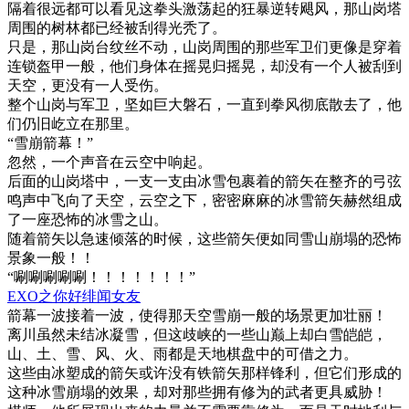
隔着很远都可以看见这拳头激荡起的狂暴逆转飓风，那山岗塔
周围的树林都已经被刮得光秃了。
只是，那山岗台纹丝不动，山岗周围的那些军卫们更像是穿着
连锁盔甲一般，他们身体在摇晃归摇晃，却没有一个人被刮到
天空，更没有一人受伤。
整个山岗与军卫，坚如巨大磐石，一直到拳风彻底散去了，他
们仍旧屹立在那里。
“雪崩箭幕！”
忽然，一个声音在云空中响起。
后面的山岗塔中，一支一支由冰雪包裹着的箭矢在整齐的弓弦
鸣声中飞向了天空，云空之下，密密麻麻的冰雪箭矢赫然组成
了一座恐怖的冰雪之山。
随着箭矢以急速倾落的时候，这些箭矢便如同雪山崩塌的恐怖
景象一般！！
“唰唰唰唰唰！！！！！！！”
EXO之你好绯闻女友
箭幕一波接着一波，使得那天空雪崩一般的场景更加壮丽！
离川虽然未结冰凝雪，但这歧峡的一些山巅上却白雪皑皑，
山、土、雪、风、火、雨都是天地棋盘中的可借之力。
这些由冰塑成的箭矢或许没有铁箭矢那样锋利，但它们形成的
这种冰雪崩塌的效果，却对那些拥有修为的武者更具威胁！