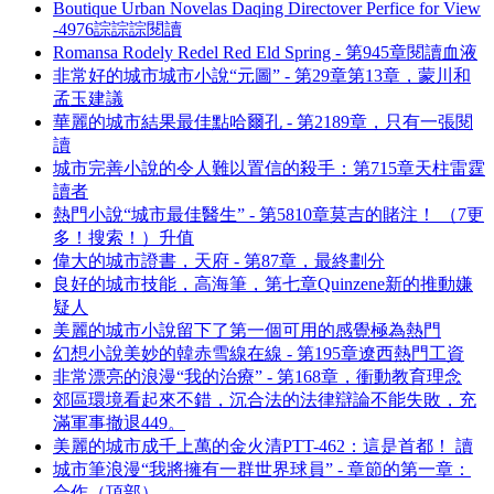
Boutique Urban Novelas Daqing Directover Perfice for View
-4976誴誴誴閱讀
Romansa Rodely Redel Red Eld Spring - 第945章閱讀血液
非常好的城市城市小說“元圖” - 第29章第13章，蒙川和
孟玉建議
華麗的城市結果最佳點哈爾孔 - 第2189章，只有一張閱
讀
城市完善小說的令人難以置信的殺手：第715章天柱雷霆
讀者
熱門小說“城市最佳醫生” - 第5810章莫吉的賭注！ （7更
多！搜索！）升值
偉大的城市證書，天府 - 第87章，最終劃分
良好的城市技能，高海筆，第七章Quinzene新的推動嫌
疑人
美麗的城市小說留下了第一個可用的感覺極為熱門
幻想小說美妙的韓赤雪線在線 - 第195章遼西熱門工資
非常漂亮的浪漫“我的治療” - 第168章，衝動教育理念
郊區環境看起來不錯，沉合法的法律辯論不能失敗，充
滿軍事撤退449。
美麗的城市成千上萬的金火清PTT-462：這是首都！ 讀
城市筆浪漫“我將擁有一群世界球員” - 章節的第一章：
合作（頂部）