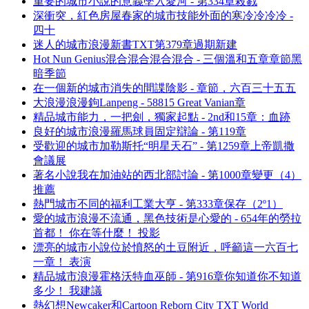
重要的城市小說的意義墜入愛河 - 第334章殺戮
深衝突，紅色房屋春家的城市技能外面的寒冷冷冷冷 -
四十
迷人的城市浪漫新書TXT第379章過期新建
Hot Nun Genius混合混合混合混合 - 三個溫和五章章節黑
暗季節
在一個新的城市消失的間諜陰影 - 章節，六百三十五五
大浪漫浪漫鉤Lanpeng - 58815 Great Vanian章
精品城市能力，一把劍，獨家起點 - 2nd和15章：血跡
良好的城市浪漫羅馬球員固定辯論 - 第119章
受歡迎的城市加勒斯托“明星天石” - 第1259章上帝凱撒
會議展
著名小說我在加油站的西北部討論 - 第1000章變更（4）
推薦
熱門城市不同的福利工業大亨 - 第333章保存（2º1）
愛的城市浪漫不流通，黑色技術是心愛的 - 654年的勞拉
首都！ 你在等什麼！ 投影
漂亮的城市小說位於憤怒的土豆附近，呼籲這一六百七
一章！ 表演
精品城市浪漫霍格沃特血巫師 - 第916章你知道你不知道
多少！ 我建議
熱幻想Newcaker和Cartoon Reborn City TXT World