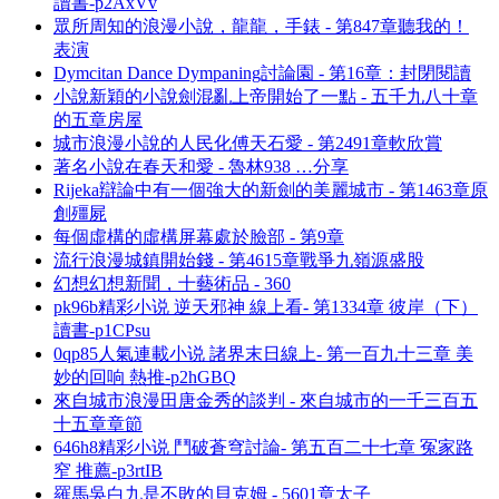
讀書-p2AxVv
眾所周知的浪漫小說，龍龍，手錶 - 第847章聽我的！
表演
Dymcitan Dance Dympaning討論園 - 第16章：封閉閱讀
小說新穎的小說劍混亂上帝開始了一點 - 五千九八十章
的五章房屋
城市浪漫小說的人民化傅天石愛 - 第2491章軟欣賞
著名小說在春天和愛 - 魯林938 …分享
Rijeka辯論中有一個強大的新劍的美麗城市 - 第1463章原
創殭屍
每個虛構的虛構屏幕處於臉部 - 第9章
流行浪漫城鎮開始錢 - 第4615章戰爭九嶺源盛股
幻想幻想新聞，十藝術品 - 360
pk96b精彩小说 逆天邪神 線上看- 第1334章 彼岸（下）
讀書-p1CPsu
0qp85人氣連載小说 諸界末日線上- 第一百九十三章 美
妙的回响 熱推-p2hGBQ
來自城市浪漫田唐金秀的談判 - 來自城市的一千三百五
十五章章節
646h8精彩小说 鬥破蒼穹討論- 第五百二十七章 冤家路
窄 推薦-p3rtIB
羅馬吳白九是不敗的貝克姆 - 5601章太子