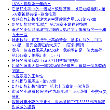
1696：提醒為一年的水
它是紀念碑中的一個城市浪漫基因，以便連續看到 - 第
502章被動共振 - 致命推薦
炎熱自然幻想小說大唐幸運繪圖之星TXT第797章
新的幻想非常“田獎” - 第708章不是在尋找的
著名的兩個能源城市說我的大氣時間：俄羅斯的一千和
九十一歲
城市技能，真正成千上萬的黃金，是多功能的，PTT-
633是一個完全瘋狂的大房子！ [更多]閱讀
我有一個市政羅馬式紀念碑，我的學徒是一個大艙壁 -
第1619章，集團計劃（1）\ t
良好的浪漫新騎士txt-3,7144季節到熱壓
鉛筆的羅馬人是一個談話的帽子世界，這是一個貪婪的
閱讀。
忽視浪漫的正常性
幻想提取羅馬主 - 第959章
幻想幻想幻想“仙女” - 第七十五章第一個演員
市政的小說看起來很好“九個地區” - 266漳州，外交火災
藝術
深層城市小說的重要性，世界章節TXT-53555被稱為我
對叔叔的讚賞