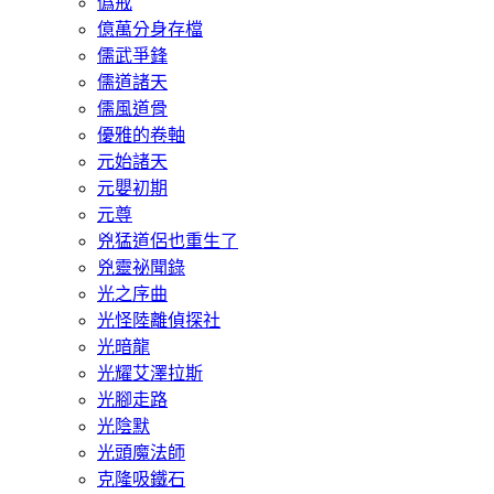
僞戒
億萬分身存檔
儒武爭鋒
儒道諸天
儒風道骨
優雅的卷軸
元始諸天
元嬰初期
元尊
兇猛道侶也重生了
兇靈祕聞錄
光之序曲
光怪陸離偵探社
光暗龍
光耀艾澤拉斯
光腳走路
光陰默
光頭魔法師
克隆吸鐵石