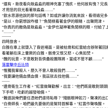
“還有，敖夜看向敖淼淼的眼神充塞了愧疚，他何故有愧？兄
才用恁的目光看著敖淼淼…….”
“飲水思源他說的那句話嗎？如或許讓你消氣來說，看得過兒多
“是以，你窮想說咋樣？”魚閒棋看著金伊的眼睛，出聲問津。
“你真的的敵偽是敖淼淼。”金伊也凝神著魚閒棋的眼，付給了
“……..”
——-
四時旅舍。
白雅在車上就墮入了昏迷場面，是被枯骨和紅雲給合辦架著回
看著躺在床上暈厥的白雅，骸骨又恨又怒，心焦如焚。
“醜的玩意，不意敢對吾儕蠱殺團隊將，當成不管不顧……..”
落雷擊中丘比特
“惟獨我輩殺人，歷久不曾人敢殺我們……..”
“我要讓他倆血債血償，我茲就去找他倆……”
——
“遺骨衛生工作者。”紅雲做聲勸解，出言：“他們既是敢對頭
下手吧，吃虧的越發咱倆。”
“難道說俺們要任憑她們虐待恥辱？”殘骸眼神如刀，聲凍的出
“白骨師長，咱們最先要做的是幫特首解毒。”紅雲作聲喚醒。