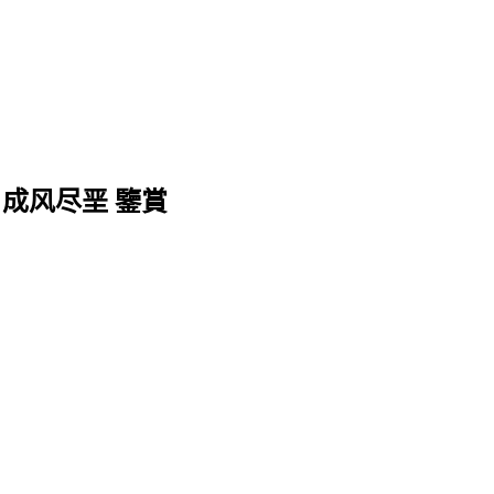
成风尽垩 鑒賞