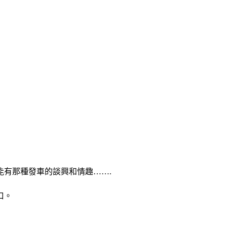
有那種發車的談興和情趣…….
口。