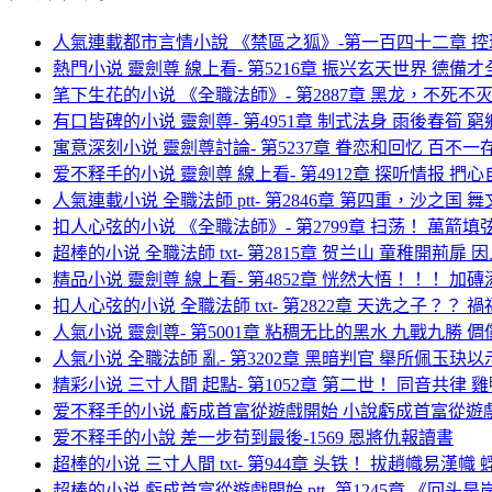
人氣連載都市言情小說 《禁區之狐》-第一百四十二章 
熱門小说 靈劍尊 線上看- 第5216章 振兴玄天世界 德備才全
笔下生花的小说 《全職法師》- 第2887章 黑龙，不死不灭
有口皆碑的小说 靈劍尊- 第4951章 制式法身 雨後春筍 窮鄉
寓意深刻小说 靈劍尊討論- 第5237章 眷恋和回忆 百不一存
爱不释手的小说 靈劍尊 線上看- 第4912章 探听情报 捫心自
人氣連載小说 全職法師 ptt- 第2846章 第四重，沙之国 舞
扣人心弦的小说 《全職法師》- 第2799章 扫荡！ 萬箭填弦
超棒的小说 全職法師 txt- 第2815章 贺兰山 童稚開荊扉 因
精品小说 靈劍尊 線上看- 第4852章 恍然大悟！！！ 加磚添
扣人心弦的小说 全職法師 txt- 第2822章 天选之子？？ 禍
人氣小说 靈劍尊- 第5001章 粘稠无比的黑水 九戰九勝 倜儻
人氣小说 全職法師 亂- 第3202章 黑暗判官 舉所佩玉玦以
精彩小说 三寸人間 起點- 第1052章 第二世！ 同音共律 雞
爱不释手的小说 虧成首富從遊戲開始 小說虧成首富從遊戲開始笔
爱不释手的小說 差一步苟到最後-1569 恩將仇報讀書
超棒的小说 三寸人間 txt- 第944章 头铁！ 拔趙幟易漢幟 
超棒的小说 虧成首富從遊戲開始 ptt- 第1245章 《回头