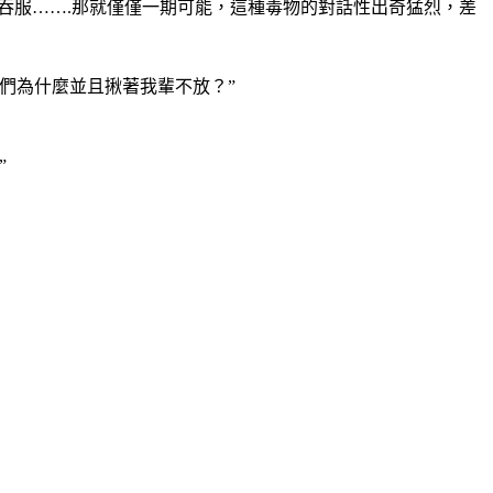
吞服…….那就僅僅一期可能，這種毒物的對話性出奇猛烈，差
們為什麼並且揪著我輩不放？”
”