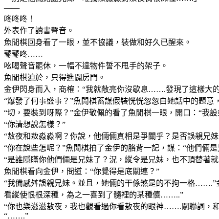
——
咚咚咚！
外表作了讀書聲音。
魚閒棋回身看了一眼，並不協議，裝做和好久已醒來。
鼕鼕咚……
吆喝聲音罷休，一幅不達物件誓不甩手的架子。
魚閒棋迫於，只得進闢房門。
金伊閃身而入，商榷：“我就敞亮你沒歇息…….發現了這樣大
“爆發了何事盛事？”魚閒棋蓄謀假裝恍恍忽忽白她話中的題意
“切，要裝到呀際？”金伊敬佩的看了魚閒棋一眼，開口：“我
“你清想說怎樣？”
“敖夜和敖淼淼啊？你說，他倆倆真相是爭關乎？是否誤親兄妹
“你在說些怎呢？”魚閒棋拍了金伊的胳背一記，謀：“他們倆是
“是誰隱瞞你他們倆是兄妹了？況，縱令是兄妹，也不頂替著就
魚閒棋看向金伊，問道：“你覺得是底關連？”
“我備感舛誤親兄妹。並且，她倆的干係煞是的不拘一格…….
看縱使恨根深種，為之一喜到了髓裡的某種僖……..”
“你也樂滋滋敖夜，我也觀看過你看敖夜的眼神…….關聯詞，
“…….”