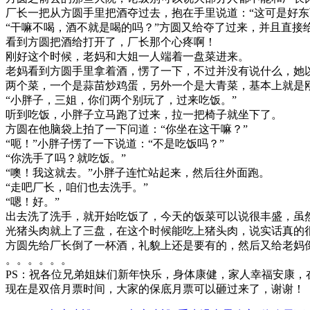
厂长一把从方圆手里把酒夺过去，抱在手里说道：“这可是好东
“干嘛不喝，酒不就是喝的吗？”方圆又给夺了过来，并且直接
看到方圆把酒给打开了，厂长那个心疼啊！
刚好这个时候，老妈和大姐一人端着一盘菜进来。
老妈看到方圆手里拿着酒，愣了一下，不过并没有说什么，她
两个菜，一个是蒜苗炒鸡蛋，另外一个是大青菜，基本上就是
“小胖子，三姐，你们两个别玩了，过来吃饭。”
听到吃饭，小胖子立马跑了过来，拉一把椅子就坐下了。
方圆在他脑袋上拍了一下问道：“你坐在这干嘛？”
“呃！”小胖子愣了一下说道：“不是吃饭吗？”
“你洗手了吗？就吃饭。”
“噢！我这就去。”小胖子连忙站起来，然后往外面跑。
“走吧厂长，咱们也去洗手。”
“嗯！好。”
出去洗了洗手，就开始吃饭了，今天的饭菜可以说很丰盛，虽
光猪头肉就上了三盘，在这个时候能吃上猪头肉，说实话真的
方圆先给厂长倒了一杯酒，礼貌上还是要有的，然后又给老妈
。。。。。。
PS：祝各位兄弟姐妹们新年快乐，身体康健，家人幸福安康，
现在是双倍月票时间，大家的保底月票可以砸过来了，谢谢！