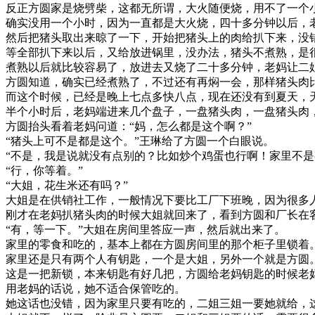
反正方圆家是烧劈柴，这都无所谓，大火随便烧，用不了一个
确实没用一个小时，因为一直都是大火烧，四十多分钟以后，
然后把猪头取出来晾了一下，开始把猪头上的肉给扒下来，没
等全部扒下来以后，又给放进锅里，没办法，猪头不煮熟，是
煮熟以后就比较容易了，放进去又烧了二十多分钟，老妈让二
方圆知道，确实已经煮熟了，不过还有再焖一会，那样猪头肉
而这个时候，已经是晚上七点多快八点，现在还没有到夏天，
半个小时后，老妈端进来几个盘子，一盘猪头肉，一盘猪头肉
方圆抬头看着老妈问道：“妈，怎么都是这个啊？”
“猪头上可不是都是这个。”王琳给了方圆一个白眼说。
“不是，我是说就没有点别的？比如炒个鸡蛋也行啊！家里不是
“行，你等着。”
“大姐，花生米还有吗？”
大姐是在供销社工作，一般情况下要比工厂下班晚，因为很多
刚才在老妈扒猪头肉的时候大姐就回来了，看到方圆和厂长在
“有，等一下。”大姐在房间里答应一声，然后就出来了。
家里的零食和吃的，基本上都在方圆房间里的那个柜子里锁着
家里还是只有两个人有钥匙，一个是大姐，另外一个就是方圆
这是一把新锁，本来钥匙有好几把，方圆给老妈钥匙的时候老
用老妈的话说，她不适合保管吃的。
她这话也没错，因为家里只要有吃的，二姐三姐一要她就给，