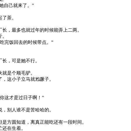
她自己就来了。”
。
起了茶。
厂长，最多也就过年的时候能弄上二两。
斤。
吃完饭回去的时候带点。”
厂长，可是她不行。
伙就是个顺毛驴。
了，这小子立马就尥蹶子。
你这才是过日子啊！”
说，别人谁不是苦哈哈的。
但是方圆知道，离真正能吃还有一段时间。
忙还在生着。