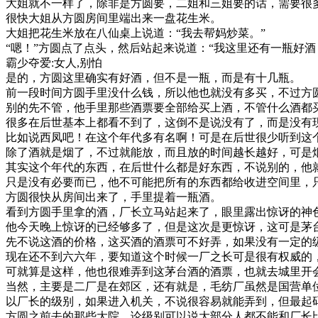
大姐就不一样了，除非是方圆要，二姐和三姐要的话，需要很
很快大姐从方圆房间里端出来一盘花生米。
大姐把花生米放在八仙桌上说道：“我去帮妈炒菜。”
“嗯！”方圆点了点头，然后站起来说道：“我这里还有一瓶好酒
霸少夺爱:女人,别怕
是的，方圆这里确实有好酒，但不是一瓶，而是有十几瓶。
前一段时间方圆手里没什么钱，所以他也就没有多买，不过方
别的先不管，他手里那些酒票要全部给买上酒，不管什么酒都
很多在后世基本上都看不到了，这倒不是说没有了，而是没有
比如说西凤吧！在这个年代多有名啊！可是在后世很少听到这
除了酒就是烟了，不过就能放，而且放的时间越长越好，可是
其实这个年代的东西，在后世什么都是好东西，不说别的，他
只是没有必要而已，他不可能把所有的东西都给收进空间里，
方圆很快从房间出来了，手里提着一瓶酒。
看到方圆手里拿的酒，厂长立马站起来了，眼里露出惊讶的神
他今天晚上惊讶的已经够多了，但是这次是更惊讶，这可是茅
先不说这酒的价格，这买酒的酒票可不好弄，如果没有一定的
现在还不到六六年，要知道这个时候一厂之长可是很有权威的
可就算是这样，他也很难弄到这茅台酒的酒票，也就去城里开
当然，主要是二厂是在郊区，还有就是，毛纺厂虽然是国营单
以厂长的级别，如果进入机关，不说很容易就能弄到，但最起
方圆之前去的那些大院，论级别可以说大部分人都不能和厂长