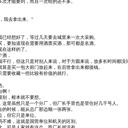
多次才能要到，而且一次给的还不多。
，我去拿出来。”
圆已经想好了，等过几天要去城里来一次大采购。
买，要知道现在需要用酒票买酒，那可都是名酒。
现在这样的了。
个酒，
烟不行，但这只是对别人来说，对于方圆来说，放多长时间都没
就算是买一包大前门放起来，在后世拿出来都值钱。
只需要收藏一些比较有价值的就行。
色。
台啊！
级别，根本就不要想。
，这里虽然只是一个分厂，但厂长手里也是管住好几千号人。
会的时候，能从总厂那边顺一张两张。
位，但它只是单位。
码不难，这就是国营单位和机关的区别。
比，可是人家就有这个，而厂长就没有。