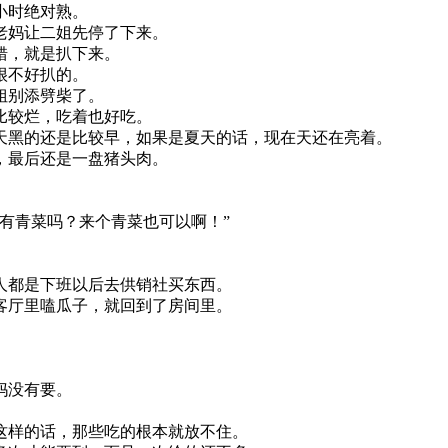
小时绝对熟。
老妈让二姐先停了下来。
错，就是扒下来。
很不好扒的。
姐别添劈柴了。
比较烂，吃着也好吃。
天黑的还是比较早，如果是夏天的话，现在天还在亮着。
，最后还是一盘猪头肉。
有青菜吗？来个青菜也可以啊！”
人都是下班以后去供销社买东西。
客厅里嗑瓜子，就回到了房间里。
。
。
妈没有要。
这样的话，那些吃的根本就放不住。