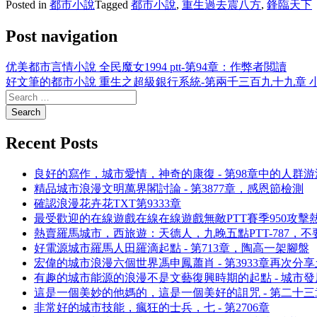
Posted in
都市小說
Tagged
都市小說
,
重生過去震八方
,
鋒臨天下
Post navigation
优美都市言情小說 全民魔女1994 ptt-第94章：作弊者閲讀
好文筆的都市小說 重生之超級銀行系統-第兩千三百九十九章 
Recent Posts
良好的寫作，城市愛情，神奇的康復 - 第98章中的人群游
精品城市浪漫文明萬界閣討論 - 第3877章，感恩節檢測
確認浪漫花卉花TXT第9333章
最受歡迎的在線遊戲在線在線遊戲無敵PTT賽季950攻擊
熱賣羅馬城市，西旅遊：天德人，九晚五點PTT-787，
好電源城市羅馬人田羅滴起點 - 第713章，陶高一架腳盤
宏偉的城市浪漫六個世界馮申鳳蕭肖 - 第3933章再次分
有趣的城市能源的浪漫不是文藝復興時期的起點 - 城市發展
這是一個美妙的他媽的，這是一個美好的詛咒 - 第二十
非常好的城市技能，瘋狂的士兵，七 - 第2706章