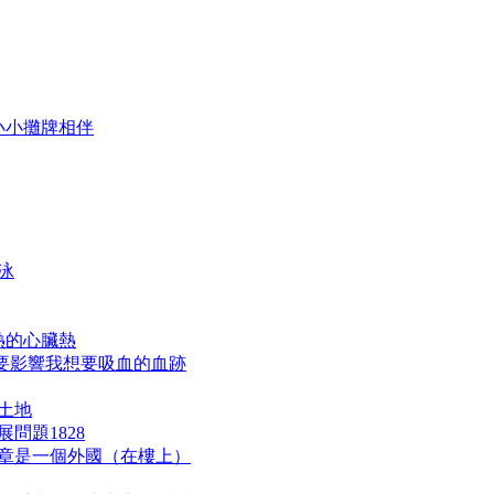
小小攤牌相伴
泳
熱的心臟熱
不要影響我想要吸血的血跡
享土地
問題1828
三章是一個外國（在樓上）