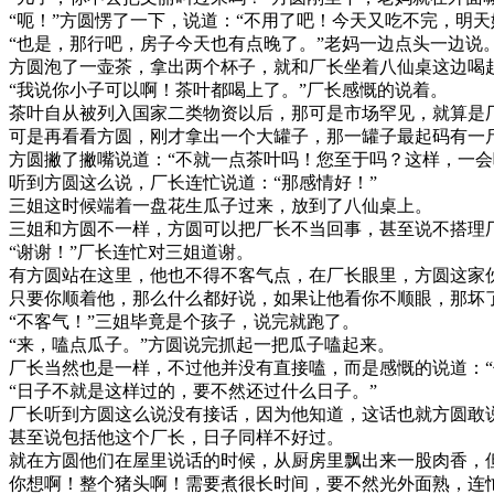
“呃！”方圆愣了一下，说道：“不用了吧！今天又吃不完，明天
“也是，那行吧，房子今天也有点晚了。”老妈一边点头一边说
方圆泡了一壶茶，拿出两个杯子，就和厂长坐着八仙桌这边喝
“我说你小子可以啊！茶叶都喝上了。”厂长感慨的说着。
茶叶自从被列入国家二类物资以后，那可是市场罕见，就算是
可是再看看方圆，刚才拿出一个大罐子，那一罐子最起码有一
方圆撇了撇嘴说道：“不就一点茶叶吗！您至于吗？这样，一会
听到方圆这么说，厂长连忙说道：“那感情好！”
三姐这时候端着一盘花生瓜子过来，放到了八仙桌上。
三姐和方圆不一样，方圆可以把厂长不当回事，甚至说不搭理
“谢谢！”厂长连忙对三姐道谢。
有方圆站在这里，他也不得不客气点，在厂长眼里，方圆这家
只要你顺着他，那么什么都好说，如果让他看你不顺眼，那坏
“不客气！”三姐毕竟是个孩子，说完就跑了。
“来，嗑点瓜子。”方圆说完抓起一把瓜子嗑起来。
厂长当然也是一样，不过他并没有直接嗑，而是感慨的说道：“
“日子不就是这样过的，要不然还过什么日子。”
厂长听到方圆这么说没有接话，因为他知道，这话也就方圆敢
甚至说包括他这个厂长，日子同样不好过。
就在方圆他们在屋里说话的时候，从厨房里飘出来一股肉香，
你想啊！整个猪头啊！需要煮很长时间，要不然光外面熟，连