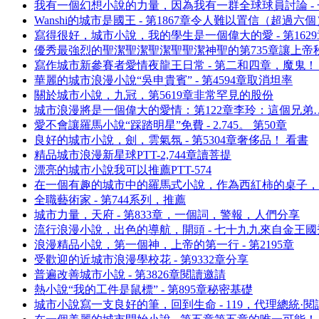
我有一個幻想小說的力量，因為我有一群全球球員討論 -
Wanshi的城市是國王 - 第1867章令人難以置信（超過六
寫得很好，城市小說，我的學生是一個偉大的愛 - 第162
優秀最強烈的聖潔聖潔聖潔聖聖潔神聖的第735章讓上帝
寫作城市新參賽者愛情夜龍王日常 - 第二和四章，魔鬼！ 
華麗的城市浪漫小說“吳申貴賓” - 第4594章取消坦率
關於城市小說，九冠，第5619章非常罕見的股份
城市浪漫將是一個偉大的愛情：第122章李玲：這個兄弟…
愛不會讓羅馬小說“踩踏明星”免費 - 2.745。 第50章
良好的城市小說，劍，雲氣氛 - 第5304章奢侈品！ 看書
精品城市浪漫新星球PTT-2,744章讀菩提
漂亮的城市小說我可以推薦PTT-574
在一個有趣的城市中的羅馬式小說，作為西紅柿的桌子，
全職藝術家 - 第744系列，推薦
城市力量，天府 - 第833章，一個詞，警報，人們分享
流行浪漫小說，出色的導航，開頭 - 七十九九來自金王國
浪漫精品小說，第一個神，上帝的第一行 - 第2195章
受歡迎的近城市浪漫學校花 - 第9332章分享
普遍改善城市小說 - 第3826章閱讀邀請
熱小說“我的工件是鼠標” - 第895章秘密基礎
城市小說寫一支良好的筆，回到生命 - 119，代理總統·閱