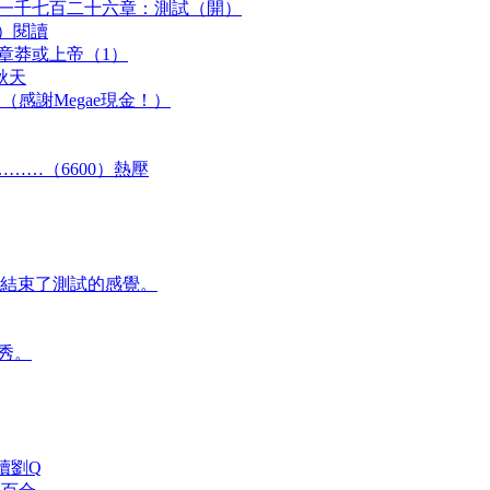
 一千七百二十六章：測試（開）
個）閱讀
9章莽或上帝（1）
秋天
（感謝Megae現金！）
……（6600）熱壓
結束了測試的感覺。
秀。
讀劉Q