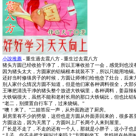
小說推薦
- 重生過去震八方 - 重生过去震八方
猪头方圆已经收拾干净了，所以王琳收拾了一会，感觉到也没
因为猪头太大，方圆家的铝锅根本就装不下，所以只能用地锅
还好当时修缮房子的时候，方圆让师傅们给他垒了灶台，后来
别人家什么情况方圆不知道，但是他们家各种调料很全，大部
王琳把清洗干净的猪头整个放进大铁锅里，各种调料，姜蒜辣
大铁锅很大，虽然不能和老村长用的那口大铁锅比，但也比铝
“老二，别摆置自行车了，过来烧锅。”
“噢！来了。”二姐答应一声，从外面跑进了厨房。
厨房里有不少的劈柴，这些也是方圆从外面弄回来的，很多甚
方圆这边，因为天黑了，方圆叫上厂长两个人来到屋里。
厂长是不走了，不走的还有一个人，那就是小胖子，这小子也
“儿子，你不去把文丽叫过来吗？”方圆刚坐下，老妈就在外面