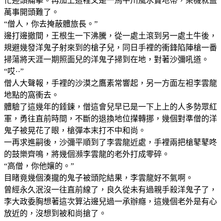
忙迎頭痛擊。再加上這裡又是一馬平川風水寶地帶，乘機就益
萬事開頭難了。
“僧人，你去掩蔽體旅長。”
邊打邊撤間，王根生一下沸騰，從一處土滾到另一處土牛後，
規避幾發洋鬼子射來到的槍子兒，同日手裡的衝鋒陷陣槍一番
掃蕩將天涯一期照面兒的洋鬼子掃到在地，對著沙彌吼道。
“哎··”
僧人大聲報，手裡的沙漠之鷹素常響起，另一方面左袒李雲龍
地點的窩衝去。
體驗了這幾年的錘鍊，僧這會兒早已是一下上上的人多勢眾紅
軍，勇往直前時間，不斷的退換地位攆轉挪，幾個對準僧的洋
鬼子被晃花了眼，槍彈本末打不中和尚。
一再求進嗣後，沙彌平順到了李雲龍近處，手裡兩把槍鼕鼕咚
的鼓樂齊鳴，將幾個瀕李雲龍的老外打成零碎。
“高僧，你他孃的。”
目睹竟幾個湊攏的鬼子被頭陀結果，李雲龍好不氣啊。
曾經永久泯沒一往直前線了，良久從未有過親手殺洋鬼子了，
李大政委胸想著這次算沾邊兒過一承辦癮，這幾個老外是有心
放近的，沒想到被和尚搶了。