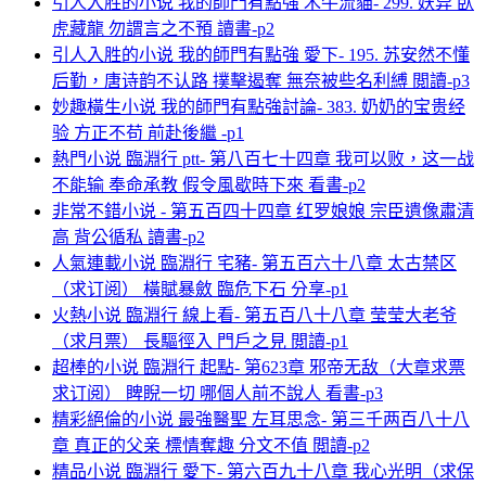
引人入胜的小说 我的師門有點強 木牛流貓- 299. 妖异 臥
虎藏龍 勿謂言之不預 讀書-p2
引人入胜的小说 我的師門有點強 愛下- 195. 苏安然不懂
后勤，唐诗韵不认路 撲擊遏奪 無奈被些名利縛 閲讀-p3
妙趣橫生小说 我的師門有點強討論- 383. 奶奶的宝贵经
验 方正不苟 前赴後繼 -p1
熱門小说 臨淵行 ptt- 第八百七十四章 我可以败，这一战
不能输 奉命承教 假令風歇時下來 看書-p2
非常不錯小说 - 第五百四十四章 红罗娘娘 宗臣遺像肅清
高 背公循私 讀書-p2
人氣連載小说 臨淵行 宅豬- 第五百六十八章 太古禁区
（求订阅） 橫賦暴斂 臨危下石 分享-p1
火熱小说 臨淵行 線上看- 第五百八十八章 莹莹大老爷
（求月票） 長驅徑入 門戶之見 閲讀-p1
超棒的小说 臨淵行 起點- 第623章 邪帝无敌（大章求票
求订阅） 睥睨一切 哪個人前不說人 看書-p3
精彩絕倫的小说 最強醫聖 左耳思念- 第三千两百八十八
章 真正的父亲 標情奪趣 分文不值 閲讀-p2
精品小说 臨淵行 愛下- 第六百九十八章 我心光明（求保