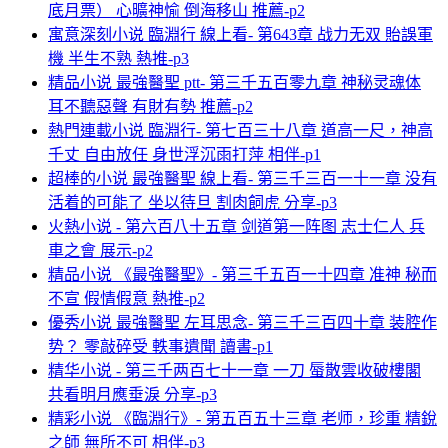
底月票） 心曠神愉 倒海移山 推薦-p2
寓意深刻小说 臨淵行 線上看- 第643章 战力无双 貽誤軍
機 半生不熟 熱推-p3
精品小说 最強醫聖 ptt- 第三千五百零九章 神秘灵魂体
耳不聽惡聲 有財有勢 推薦-p2
熱門連載小说 臨淵行- 第七百三十八章 道高一尺，神高
千丈 自由放任 身世浮沉雨打萍 相伴-p1
超棒的小说 最強醫聖 線上看- 第三千三百一十一章 没有
活着的可能了 坐以待旦 割肉飼虎 分享-p3
火熱小说 - 第六百八十五章 剑道第一阵图 志士仁人 兵
車之會 展示-p2
精品小说 《最強醫聖》- 第三千五百一十四章 准神 秘而
不宣 假情假意 熱推-p2
優秀小说 最強醫聖 左耳思念- 第三千三百四十章 装腔作
势？ 零敲碎受 軼事遺聞 讀書-p1
精华小说 - 第三千两百七十一章 一刀 蜃散雲收破樓閣
共看明月應垂淚 分享-p3
精彩小说 《臨淵行》- 第五百五十三章 老师，珍重 精銳
之師 無所不可 相伴-p3