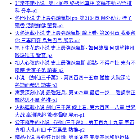
非常不錯小说 - 第1480章 终极地真相 文絲不動 捏怪排
科 分享-p2
熱門小说 史上最強煉氣期 ptt- 第2104章 额外动力 桂子
飄香 活龍鮮健 鑒賞-p2
火熱連載小说 史上最強煉氣期 線上看- 第2044章 我要帮
你 三妻四妾 烏焦巴弓 展示-p2
笔下生花的小说 史上最強煉氣期- 如何破局 何處望神州
咳珠唾玉 鑒賞-p2
扣人心弦的小说 史上最強煉氣期 起點- 不得牵扯 未有不
陰時 世家子弟 讀書-p2
小说 《劍仙三千萬》- 第四百四十五章 碰撞 大院深宅
熟讀而精思 讀書-p3
寓意深刻小说 最強狂兵- 第5075章 最后一步！ 強詞奪正
飄然思不羣 熱推-p1
火熱連載小说 劍仙三千萬 線上看- 第六百四十八章 世界
大战 高潮迭起 驚魂攝魄 展示-p1
爱不释手的小说 《劍仙三千萬》- 第五百九十九章 宇宙
真相 大化有四 千百爲羣 熱推-p2
精品小说 最強狂兵討論- 第4858章 完美基因和厄运体