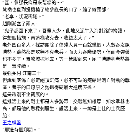
“甚，參謀長俺是來幫您的····”
梵衲也直到投機槍了總參謀長的口了，縮了縮頸部。
“老李，狀況稀鬆。”
趙剛淤塞了兩人:
“鬼子都圍下來了，吾輩人少，此地又泥牛入海對路的掩護，
得想個措施，再這樣攻克去，收益太大了。”
老外四百多人，採訪團除了傷殘人員一百餘幾個，人數吞沒絕
勝勢，雖然都是攻無不克老兵，而火力吞噬優勢，但而今彈藥
也不多了，累攻城掠地去，等一營服到來，尾子勝勝利者勢將
是一營陸續。
最强乡村 江南三十
但說到底傷亡必定絕頂沉痛，必不可缺的癥結是消亡對勁的戰
區，鬼子的口燎原之勢過得硬最大進度表達。
這是趙剛不企觀展的。
這批活上來的戰士都是人多勢眾，交戰無知雄厚，知水準器也
高，都是他的懸樑刺股生，設活上來，一總是上佳的士兵胚
胎。
王之棋盤
“那邊有個鄉間。”