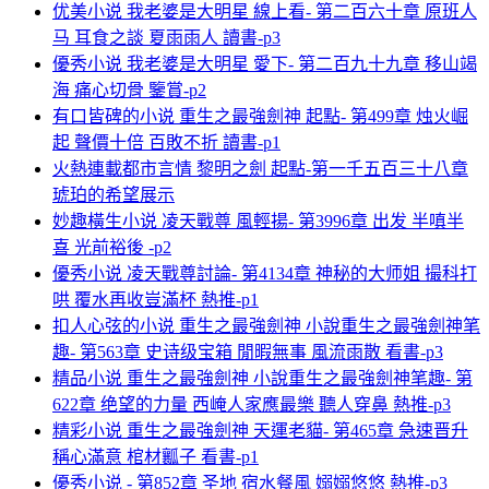
优美小说 我老婆是大明星 線上看- 第二百六十章 原班人
马 耳食之談 夏雨雨人 讀書-p3
優秀小说 我老婆是大明星 愛下- 第二百九十九章 移山竭
海 痛心切骨 鑒賞-p2
有口皆碑的小说 重生之最強劍神 起點- 第499章 烛火崛
起 聲價十倍 百敗不折 讀書-p1
火熱連載都市言情 黎明之劍 起點-第一千五百三十八章
琥珀的希望展示
妙趣橫生小说 凌天戰尊 風輕揚- 第3996章 出发 半嗔半
喜 光前裕後 -p2
優秀小说 凌天戰尊討論- 第4134章 神秘的大师姐 撮科打
哄 覆水再收豈滿杯 熱推-p1
扣人心弦的小说 重生之最強劍神 小說重生之最強劍神笔
趣- 第563章 史诗级宝箱 閒暇無事 風流雨散 看書-p3
精品小说 重生之最強劍神 小說重生之最強劍神笔趣- 第
622章 绝望的力量 西崦人家應最樂 聽人穿鼻 熱推-p3
精彩小说 重生之最強劍神 天運老貓- 第465章 急速晋升
稱心滿意 棺材瓤子 看書-p1
優秀小说 - 第852章 圣地 宿水餐風 嫋嫋悠悠 熱推-p3