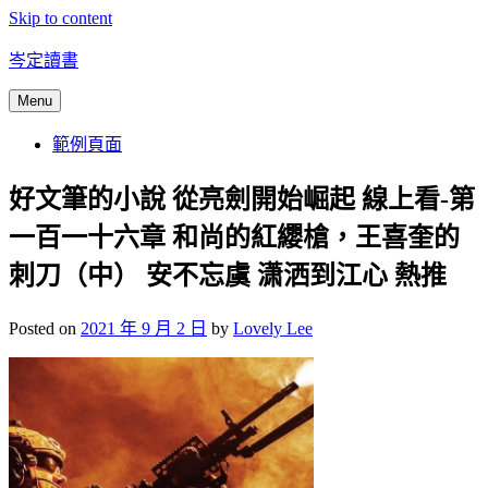
Skip to content
岑定讀書
Menu
範例頁面
好文筆的小說 從亮劍開始崛起 線上看-第
一百一十六章 和尚的紅纓槍，王喜奎的
刺刀（中） 安不忘虞 潇洒到江心 熱推
Posted on
2021 年 9 月 2 日
by
Lovely Lee