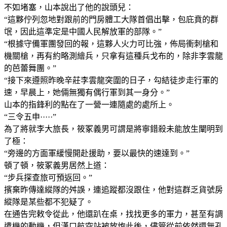
不如堵塞，山本說出了他的說頭兒：
“這夥佇列忽地對跟前的門房體工大隊首倡出擊，包庇賁的群
氓，因此這準定是中國人民解放軍的部隊。”
“根據守備軍團發回的報，這夥人火力可比強，佈局衝刺槍和
機關槍，再有約略測繪兵，只拿有這種兵戈布的，除非李雲龍
的芭蕾舞團。”
“接下來遵照昨晚辛莊李雲龍突圍的日子，勾結徒步走行軍的
速，早晨上，她倆無獨有偶行軍到其一身分。”
山本的指鋒利的點在了一營一連隨處的處所上。
“三令五申·····”
為了將就李大旅長，筱冢義男可謂是將寧錯殺未能放生闡明到
了極：
“旁邊的方面軍緩慢開赴援助，要以最快的速達到。”
頓了頓，筱冢義男居然上道：
“步兵探查旅可預返回。”
擯棄昨傳達縱隊的舛誤，連追蹤都沒跟住，他對這群乏貨號房
縱隊是某些都不犯疑了。
在通告完敕令從此，他還趴在桌，找找更多的軍力，甚至有調
遣機的動機，但漢口航空站被放炮此後，儘管從前依然還無孔