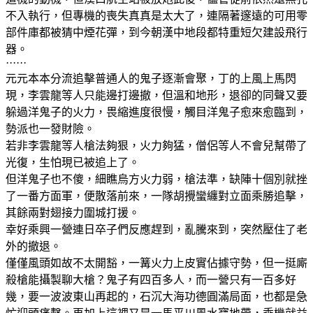
不入執行，但專機的喪失真真是太大了，連隔著邃遠的可用零
部件庫都被猜中煙花彈，到今朝漢中地段都特重短欠建設飛行
器。
······
元元本本分流追擊普通人的鬼子逐漸會聚，丁的上風上馬閃
現，李雲龍等人只能邊打邊撤，但溫和地形，退卻的同聲又要
躲過洋鬼子的火力，畏縮進度很慢，觸目洋鬼子愈來愈臨到，
勢派也一發財險。
若非李雲龍等人槍法夠狠，火力夠猛，僧侶等人不會兒幫帶了
光復，生怕現已被追上了。
但洋鬼子也不傻，細瞧烏方火力弱，槍法準，缺陣十個別就挫
了一番方面軍，便散落前來，一隊胡攪蠻纏對立面乘勝追擊，
其餘兩對翅接力圍城打援。
幸好乘興一營連日卒子們反應趕到，亂騰來到，突然壓住了老
外的撤退。
僅僅風頭如故不太開豁，一篝火力上皮實佔據守勢，但一挺廝
殺槍能攝製聊大槍？鬼子有四百多人，而一營只有一百多好
幾，要一波波東山再起的，石沉大海功德圓滿局面，也都是急