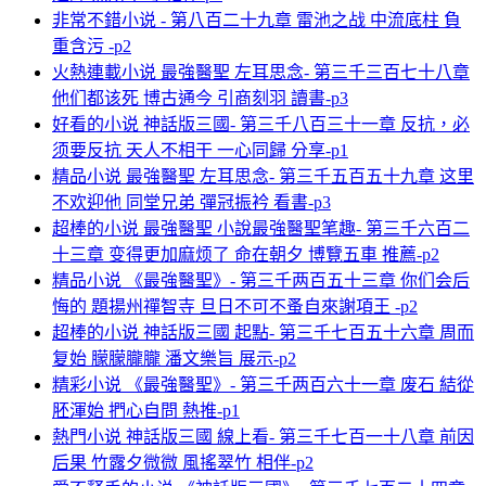
非常不錯小说 - 第八百二十九章 雷池之战 中流底柱 負
重含污 -p2
火熱連載小说 最強醫聖 左耳思念- 第三千三百七十八章
他们都该死 博古通今 引商刻羽 讀書-p3
好看的小说 神話版三國- 第三千八百三十一章 反抗，必
须要反抗 天人不相干 一心同歸 分享-p1
精品小说 最強醫聖 左耳思念- 第三千五百五十九章 这里
不欢迎他 同堂兄弟 彈冠振衿 看書-p3
超棒的小说 最強醫聖 小說最強醫聖笔趣- 第三千六百二
十三章 变得更加麻烦了 命在朝夕 博覽五車 推薦-p2
精品小说 《最強醫聖》- 第三千两百五十三章 你们会后
悔的 題揚州禪智寺 旦日不可不蚤自來謝項王 -p2
超棒的小说 神話版三國 起點- 第三千七百五十六章 周而
复始 朦朦朧朧 潘文樂旨 展示-p2
精彩小说 《最強醫聖》- 第三千两百六十一章 废石 結從
胚渾始 捫心自問 熱推-p1
熱門小说 神話版三國 線上看- 第三千七百一十八章 前因
后果 竹露夕微微 風搖翠竹 相伴-p2