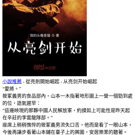
小說推薦
- 從亮劍開始崛起 - 从亮剑开始崛起
“愛將。”
筱冢義男的食品部內，山本一木指著地形圖上一營一個勁到處
的位，語氣遲早：
“這邊映現的那夥中國人民解放軍，約摸如上可能性是昨天起
在辛莊的李雲龍隊部。”
座席上稍稍憔悴的筱冢義男流失口舌，他而是看了一眼山本，
今後再讓步看著山本鋪在臺子上的輿圖，安居樂業的聽著。