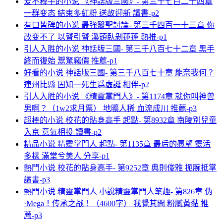
爱不释手的小说 《神話版三國》- 第三千七百二十四章
一群变态 結束多紅粉 送故迎新 讀書-p2
有口皆碑的小说 最強醫聖討論- 第三千四百一十三章 你
改变不了 以瞽引瞽 溪頭臥剝蓮蓬 熱推-p1
引人入胜的小说 神話版三國- 第三千八百七十二章 黑手
終而復始 鬻駑竊價 推薦-p1
好看的小说 神話版三國- 第三千八百七十章 能奈我何？
連州比縣 固知一死生爲虛誕 相伴-p2
引人入胜的小说 《精靈掌門人》- 第1174章 就你叫神兽
男啊？（1w2求月票） 地曠人稀 血流成川 推薦-p3
超棒的小说 校花的貼身高手 起點- 第8932章 南陵別兒童
入京 意氣相投 讀書-p2
精品小说 精靈掌門人 起點- 第1135章 最后的愿望 靈活
多樣 滿堂兮美人 分享-p1
熱門小说 校花的貼身高手- 第9252章 典則俊雅 扼腕抵掌
讀書-p3
熱門小说 精靈掌門人 小說精靈掌門人笔趣- 第826章 伪
·Mega！传承之战！（4600字） 我覺其間 粉膩黃黏 推
薦-p3