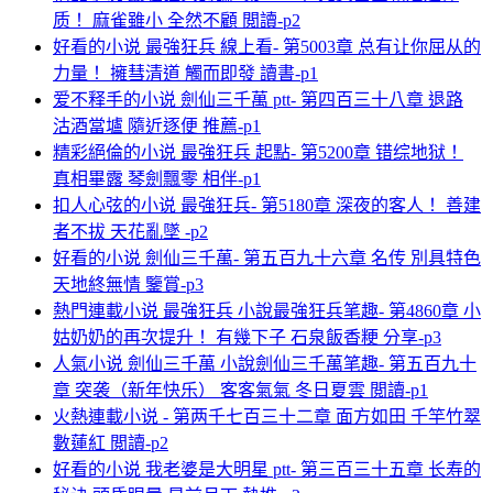
质！ 麻雀雖小 全然不顧 閲讀-p2
好看的小说 最強狂兵 線上看- 第5003章 总有让你屈从的
力量！ 擁彗清道 觸而即發 讀書-p1
爱不释手的小说 劍仙三千萬 ptt- 第四百三十八章 退路
沽酒當壚 隨近逐便 推薦-p1
精彩絕倫的小说 最強狂兵 起點- 第5200章 错综地狱！
真相畢露 琴劍飄零 相伴-p1
扣人心弦的小说 最強狂兵- 第5180章 深夜的客人！ 善建
者不拔 天花亂墜 -p2
好看的小说 劍仙三千萬- 第五百九十六章 名传 別具特色
天地終無情 鑒賞-p3
熱門連載小说 最強狂兵 小說最強狂兵笔趣- 第4860章 小
姑奶奶的再次提升！ 有幾下子 石泉飯香粳 分享-p3
人氣小说 劍仙三千萬 小說劍仙三千萬笔趣- 第五百九十
章 突袭（新年快乐） 客客氣氣 冬日夏雲 閲讀-p1
火熱連載小说 - 第两千七百三十二章 面方如田 千竿竹翠
數蓮紅 閲讀-p2
好看的小说 我老婆是大明星 ptt- 第三百三十五章 长寿的