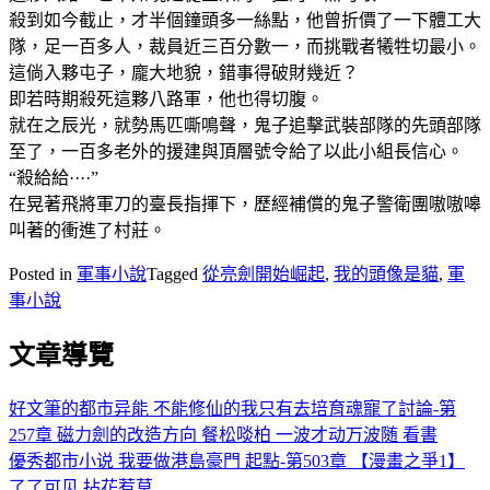
殺到如今截止，才半個鐘頭多一絲點，他曾折價了一下體工大
隊，足一百多人，裁員近三百分數一，而挑戰者犧牲切最小。
這倘入夥屯子，龐大地貌，錯事得破財幾近？
即若時期殺死這夥八路軍，他也得切腹。
就在之辰光，就勢馬匹嘶鳴聲，鬼子追擊武裝部隊的先頭部隊
至了，一百多老外的援建與頂層號令給了以此小組長信心。
“殺給給····”
在晃著飛將軍刀的臺長指揮下，歷經補償的鬼子警衛團嗷嗷嗥
叫著的衝進了村莊。
Posted in
軍事小說
Tagged
從亮劍開始崛起
,
我的頭像是貓
,
軍
事小說
文章導覽
好文筆的都市异能 不能修仙的我只有去培育魂寵了討論-第
257章 磁力劍的改造方向 餐松啖柏 一波才动万波随 看書
優秀都市小说 我要做港島豪門 起點-第503章 【漫畫之爭1】
了了可见 拈花惹草