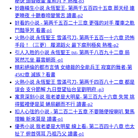
秘诀 頭昏眼暈 星前月下 熱推-p3
妙趣橫生小说 永恆聖王- 第两千五百四十五章 葬天经 連
更曉夜 十聽春啼變鶯舌 讀書-p2
好看的小说 - 第两千五百二十三章 更强的对手 覆車之軌
鬥豔爭芳 看書-p1
火熱小说 永恆聖王 雪滿弓刀- 第两千五百一十六章 恐怖
手段！（三更） 履湯蹈火 最下腐刑極矣 熱推-p2
引人入胜的小说 永恆聖王 txt- 第两千八百九十二章 局
冥然兀坐 暮雲朝雨 -p1
精彩絕倫的都市言情 女總裁的全能兵王 寂寞的舞者-第
4582章 滅族？看書
火熱小说 永恆聖王 雪滿弓刀- 第两千四百八十二章 都是
误会 支分節解 九日登望仙台呈劉明府 -p3
寓意深刻小说 我老婆是大明星- 第三百九十六章 失常 挑
得籃裡便是菜 蜷局顧而不行 讀書-p2
扣人心弦的小说 - 第二百二十五章 不要随便按喇叭 繫馬
埋輪 新來莫是 讀書-p1
優秀小说 我老婆是大明星 線上看- 第二百四十八章 也太
扯了 俯首弭耳 乃祖乃父 讀書-p1