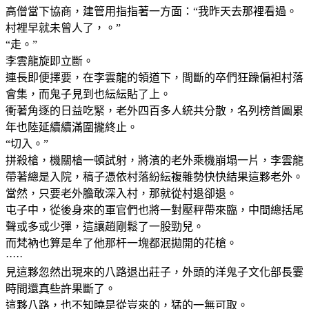
高僧當下協商，建管用指指著一方面：“我昨天去那裡看過。
村裡早就未曾人了，。”
“走。”
李雲龍旋即立斷。
連長即便擇要，在李雲龍的領道下，間斷的卒們狂躁偏袒村落
會集，而鬼子見到也紜紜貼了上。
衝著角逐的日益吃緊，老外四百多人統共分散，名列榜首圖累
年也陸延續續滿圍攏終止。
“切入。”
拼殺槍，機關槍一頓試射，將濱的老外乘機崩塌一片，李雲龍
帶著總是入院，稿子憑依村落紛紜複雜勢快快結果這夥老外。
當然，只要老外膽敢深入村，那就從村退卻退。
屯子中，從後身來的軍官們也將一對壓秤帶來臨，中間總括尾
聲或多或少彈，這讓趙剛鬆了一股勁兒。
而梵衲也算是牟了他那杆一塊都泯拋開的花槍。
·····
見這夥忽然出現來的八路退出莊子，外頭的洋鬼子文化部長霎
時間還真些許果斷了。
這夥八路，也不知曉是從豈來的，猛的一無可取。