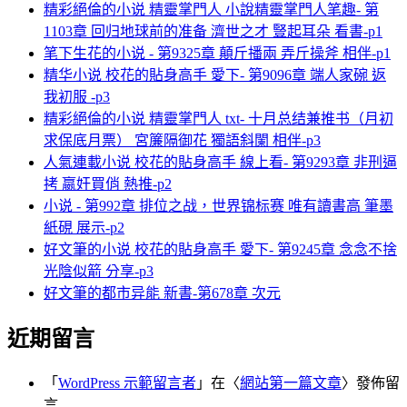
精彩絕倫的小说 精靈掌門人 小說精靈掌門人笔趣- 第
1103章 回归地球前的准备 濟世之才 豎起耳朵 看書-p1
笔下生花的小说 - 第9325章 顛斤播兩 弄斤操斧 相伴-p1
精华小说 校花的貼身高手 愛下- 第9096章 端人家碗 返
我初服 -p3
精彩絕倫的小说 精靈掌門人 txt- 十月总结兼推书（月初
求保底月票） 宮簾隔御花 獨語斜闌 相伴-p3
人氣連載小说 校花的貼身高手 線上看- 第9293章 非刑逼
拷 嬴奸買俏 熱推-p2
小说 - 第992章 排位之战，世界锦标赛 唯有讀書高 筆墨
紙硯 展示-p2
好文筆的小说 校花的貼身高手 愛下- 第9245章 念念不捨
光陰似箭 分享-p3
好文筆的都市异能 新書-第678章 次元
近期留言
「
WordPress 示範留言者
」在〈
網站第一篇文章
〉發佈留
言