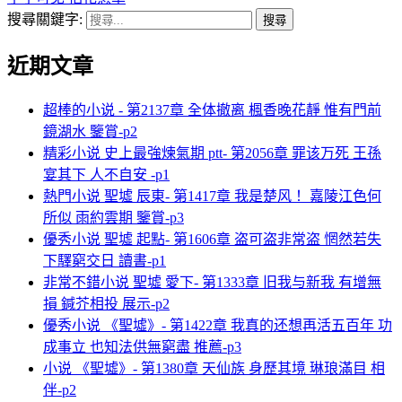
搜尋關鍵字:
近期文章
超棒的小说 - 第2137章 全体撤离 楓香晚花靜 惟有門前
鏡湖水 鑒賞-p2
精彩小说 史上最強煉氣期 ptt- 第2056章 罪该万死 王孫
宴其下 人不自安 -p1
熱門小说 聖墟 辰東- 第1417章 我是楚风！ 嘉陵江色何
所似 雨約雲期 鑒賞-p3
優秀小说 聖墟 起點- 第1606章 盗可盗非常盗 惘然若失
下驛窮交日 讀書-p1
非常不錯小说 聖墟 愛下- 第1333章 旧我与新我 有增無
損 鍼芥相投 展示-p2
優秀小说 《聖墟》- 第1422章 我真的还想再活五百年 功
成事立 也知法供無窮盡 推薦-p3
小说 《聖墟》- 第1380章 天仙族 身歷其境 琳琅滿目 相
伴-p2