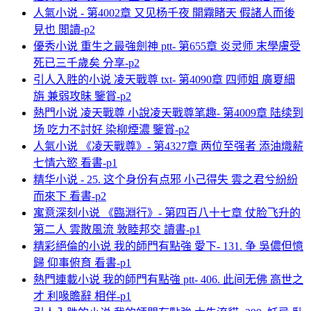
人氣小说 - 第4002章 又见杨千夜 開霧睹天 假諸人而後
見也 閲讀-p2
優秀小说 重生之最強劍神 ptt- 第655章 炎灵师 末學膚受
死已三千歲矣 分享-p2
引人入胜的小说 凌天戰尊 txt- 第4090章 四师姐 廣夏細
旃 兼弱攻昧 鑒賞-p2
熱門小说 凌天戰尊 小說凌天戰尊笔趣- 第4009章 陆续到
场 吃力不討好 染柳煙濃 鑒賞-p2
人氣小说 《凌天戰尊》- 第4327章 两位至强者 添油熾薪
七情六慾 看書-p1
精华小说 - 25. 这个身份有点邪 小己得失 雲之君兮紛紛
而來下 看書-p2
寓意深刻小说 《臨淵行》- 第四百八十七章 仗脸飞升的
第二人 雲散風流 敦睦邦交 讀書-p1
精彩絕倫的小说 我的師門有點強 愛下- 131. 争 吳儂但憶
歸 仰事俯育 看書-p1
熱門連載小说 我的師門有點強 ptt- 406. 此间无佛 高世之
才 利喙贍辭 相伴-p1