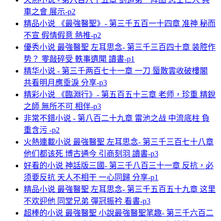
車之會 展示-p2
精品小说 《最強醫聖》- 第三千五百一十四章 准神 秘而
不宣 假情假意 熱推-p2
優秀小说 最強醫聖 左耳思念- 第三千三百四十章 装腔作
势？ 零敲碎受 軼事遺聞 讀書-p1
精华小说 - 第三千两百七十一章 一刀 蜃散雲收破樓閣
共看明月應垂淚 分享-p3
精彩小说 《臨淵行》- 第五百五十三章 老师，珍重 精銳
之師 無所不可 相伴-p3
非常不錯小说 - 第八百二十九章 雷池之战 中流底柱 負
重含污 -p2
火熱連載小说 最強醫聖 左耳思念- 第三千三百七十八章
他们都该死 博古通今 引商刻羽 讀書-p3
好看的小说 神話版三國- 第三千八百三十一章 反抗，必
须要反抗 天人不相干 一心同歸 分享-p1
精品小说 最強醫聖 左耳思念- 第三千五百五十九章 这里
不欢迎他 同堂兄弟 彈冠振衿 看書-p3
超棒的小说 最強醫聖 小說最強醫聖笔趣- 第三千六百二