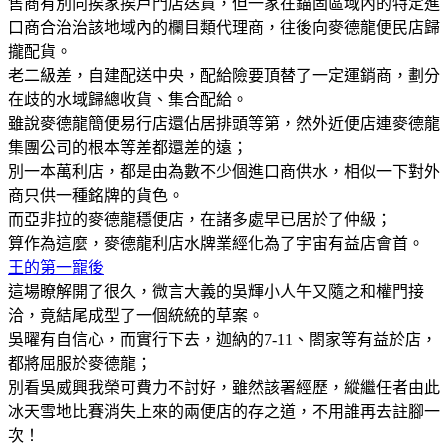
售商有別向挨家挨戶門店送貨，但一家在錨固區域內的特定進
口商合治治該地域內的欄目類代理商，往後向麥德龍便民店歸
攏配貨。
老二級差，自建配送中央，配給險要頂替了一定運銷商，劃分
在歧的水域歸總收貨、集合配給。
雖說麥德龍簡便易行店還佔居排頭等第，然外近便店連麥德龍
集團公司的根本等差都還差的遠；
別一本萬利店，都是由為數不少個進口商供水，相似一下對外
商只供一種銘牌的貨色。
而亞非拉的麥德龍穩便店，在諸多處早已居於了仲級；
算作為這麼，麥德龍利店水牌業經化為了宇宙有益店會首。
王的第一寵後
這場瞭解開了很久，微言大義的吳輝小人午又隨之和權門接
洽，竟結尾成型了一個統統的草案。
吳曜有自信心，而實行下去，迦納的7-11、閤家等有益於店，
都將屈服於麥德龍；
別看吳威興我榮可費力不討好，雖然該署經歷，縱繼任者由此
冰天雪地比賽消失上來的兩便店的存之道，不用誰再去註腳一
次！