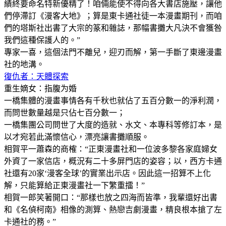
績終要命名特新優精了！咱倆能使不得向各大書店施壓，讓他
們停滯訂《漫客大地》；算是東卡通社徒一本漫畫期刊，而咱
們的塔斯社出書了大宗的篆和雜誌，那幅書攤大凡決不會獲咎
我們這種保護人的。”
專家一喜，這個法門不離兒，迎刃而解，第一手斷了東邊漫畫
社的地溝。
復仇者：天體探索
重生嫡女：指腹为婚
一橋集體的漫畫事情各有千秋也就佔了五百分數一的淨利潤，
而問世數量越是只佔七百分數一；
一橋集團公司問世了大度的造就、水文、本專科等修訂本，是
以才宛若此滿懷信心，漂亮讓書攤順服。
相賀平一蕭森的商榷：“正東漫畫社和一位波多黎各家庭婦女
外資了一家信店，概況有二十多屏門店的姿容；以，西方卡通
社還有20家‘漫客全球’的實業出示店。因此這一招算不上化
解，只能算給正東漫畫社一下繁重擂！”
相賀一郎笑著開口：“那樣也放之四海而皆準，我輩還好出書
和《名偵柯南》相像的測算、熱戀吉劇漫畫，精良根本搶了左
卡通社的務。”