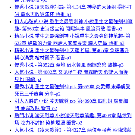
優秀小说 凌天戰尊討論- 第4134章 神秘的大师姐 撮科打
哄 覆水再收豈滿杯 熱推-p1
扣人心弦的小说 重生之最強劍神 小說重生之最強劍神笔
趣- 第563章 史诗级宝箱 閒暇無事 風流雨散 看書-p3
精品小说 重生之最強劍神 小說重生之最強劍神笔趣- 第
622章 绝望的力量 西崦人家應最樂 聽人穿鼻 熱推-p3
精彩小说 重生之最強劍神 天運老貓- 第465章 急速晋升
稱心滿意 棺材瓤子 看書-p1
優秀小说 - 第852章 圣地 宿水餐風 嫋嫋悠悠 熱推-p3
人氣小说 - 第4002章 又见杨千夜 開霧睹天 假諸人而後
見也 閲讀-p2
優秀小说 重生之最強劍神 ptt- 第655章 炎灵师 末學膚受
死已三千歲矣 分享-p2
引人入胜的小说 凌天戰尊 txt- 第4090章 四师姐 廣夏細
旃 兼弱攻昧 鑒賞-p2
熱門小说 凌天戰尊 小說凌天戰尊笔趣- 第4009章 陆续到
场 吃力不討好 染柳煙濃 鑒賞-p2
人氣小说 《凌天戰尊》- 第4327章 两位至强者 添油熾薪