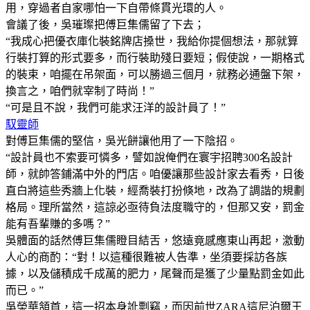
用，穿過者自家哪怕一下自帶條貫光環的人。
會議了後，吳璀璨把傅巨集儒留了下去；
“我成心把優衣庫化裝銘牌店搡世，我給你提個想法，那就算
行裝打算的形式要多，而行裝助殘日要短；假使說，一期格式
的裝束，咱擺在吊架面，可以勝過三個月，就務必通盤下架，
換言之，咱們就宰制了時尚！”
“可是且不說，我們可能求汪洋的設計員了！”
馭靈師
對傅巨集儒的堅信，吳光餅讓他用了一下陰招。
“設計員也不索要可憐多，譬如說俺們在寰宇招聘300名設計
師，就帥答鋪滿中外的門店。咱優讓那些設計家去看秀，日後
直白將這些秀牆上化裝，經喬裝打扮倏地，改為了調諧的規劃
格局。理所當然，這諒必亟待負法度職守的，但那又安，罰金
能有吾輩賺的多嗎？”
吳體面的話然傅巨集儒瞪目結舌，悠遠竟感應東山再起，激動
人心的商酌：“對！以這種很難被人告準，坐須要採訪各族
據，以及儲積成千成萬的肥力，尾聲而是獲了少量點罰金如此
而已。”
吳榮華頷首，這一招本身訛剽竊，而因前世ZARA這尼泊爾王