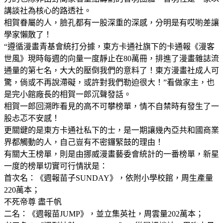
講談社為核心的路透社。
相賀眷屬的人，臉孔都有一股深重的深感，分明是有哎喲差讓
學家懶散了！
“遵循漫畫青基會統打分據，東方卡通社旗下的卡通報《漫客
世風》現時每週的向量一度靜止在80萬冊，排進了漫畫雜誌流
通量的第七名，大大的壓倒我們的意料了！東方漫畫社成人可
驚，倘或不再說滯礙，或許對我們勒迫很大！”看做家主，也
是完小館廠長的相賀一郎沉聲發話。
相賀一郎回溯昨看見的高不可攀榜單，情不自禁時有發生了一
股忐忑不安感！
更關鍵的是東方卡通社私下的士，是一期讓幾內亞共和國商業
界都觸動的人，自己豈有不密鑼緊鼓的理由！
有關大王榜單，則是由挪威漫畫藝委會統計的一番榜單，新星
一度的榜單切實可行情狀是：
首次名：《週報苗子SUNDAY》，依附小學校館，周生產量
220萬本；
不死帝尊 盡千帆
二名：《週報苗JUMP》，並立集英社，周雲量202萬本；