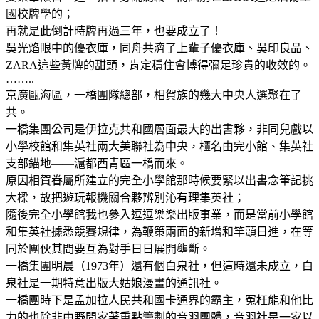
國校牌學的；
再就是此倒計時牌再過三年，也要成立了！
吳光焰眼中的優衣庫，同舟共濟了上輩子優衣庫、吳印良品、
ZARA這些黃牌的甜頭，肯定穩住會博得彌足珍貴的收效的。
……..
京廣甌海區，一橋團隊總部，相賀族的幾大中央人選聚在了
共。
一橋集團公司是伊拉克共和國層面最大的出書夥，非同兒戲以
小學校館和集英社兩大美聯社為中央，櫃名由完小館、集英社
支部錨地——滬都西青區一橋而來。
原因相賀眷屬所建立的完全小學館那時候要緊以出書念筆記挑
大樑，故把遊玩報機關合夥辨別沁有理集英社；
隨後完全小學館我也參入逗逗樂樂出版事業，而是當前小學館
和集英社據悉競賽規律，為鞭策兩面的新增和竿頭日進，在等
同於團伙其間要互為對手日日展開壟斷。
一橋集團明晨（1973年）還有個白泉社，但這時還未成立，白
泉社是一期特意出版大姑娘漫畫的通訊社。
一橋團時下是孟加拉人民共和國卡通界的霸主，冤枉能和他比
力的也除非由野間家著重點籌劃的音羽團體，音羽社是一家以