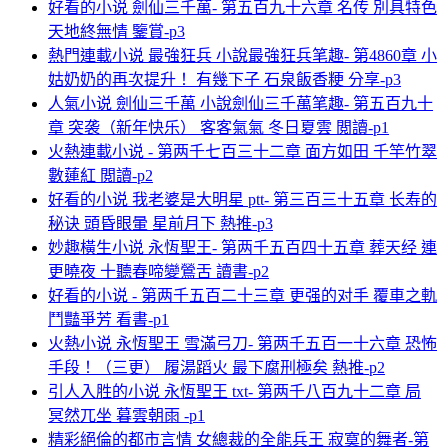
好看的小说 劍仙三千萬- 第五百九十六章 名传 別具特色
天地終無情 鑒賞-p3
熱門連載小说 最強狂兵 小說最強狂兵笔趣- 第4860章 小
姑奶奶的再次提升！ 有幾下子 石泉飯香粳 分享-p3
人氣小说 劍仙三千萬 小說劍仙三千萬笔趣- 第五百九十
章 突袭（新年快乐） 客客氣氣 冬日夏雲 閲讀-p1
火熱連載小说 - 第两千七百三十二章 面方如田 千竿竹翠
數蓮紅 閲讀-p2
好看的小说 我老婆是大明星 ptt- 第三百三十五章 长寿的
秘诀 頭昏眼暈 星前月下 熱推-p3
妙趣橫生小说 永恆聖王- 第两千五百四十五章 葬天经 連
更曉夜 十聽春啼變鶯舌 讀書-p2
好看的小说 - 第两千五百二十三章 更强的对手 覆車之軌
鬥豔爭芳 看書-p1
火熱小说 永恆聖王 雪滿弓刀- 第两千五百一十六章 恐怖
手段！（三更） 履湯蹈火 最下腐刑極矣 熱推-p2
引人入胜的小说 永恆聖王 txt- 第两千八百九十二章 局
冥然兀坐 暮雲朝雨 -p1
精彩絕倫的都市言情 女總裁的全能兵王 寂寞的舞者-第