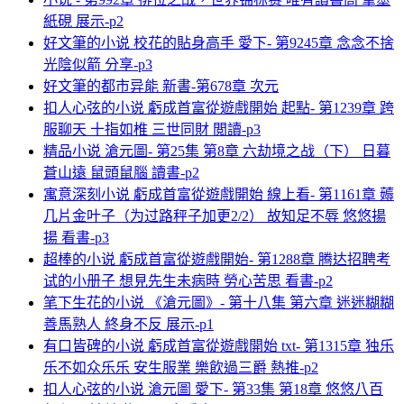
紙硯 展示-p2
好文筆的小说 校花的貼身高手 愛下- 第9245章 念念不捨
光陰似箭 分享-p3
好文筆的都市异能 新書-第678章 次元
扣人心弦的小说 虧成首富從遊戲開始 起點- 第1239章 跨
服聊天 十指如椎 三世同財 閲讀-p3
精品小说 滄元圖- 第25集 第8章 六劫境之战（下） 日暮
蒼山遠 鼠頭鼠腦 讀書-p2
寓意深刻小说 虧成首富從遊戲開始 線上看- 第1161章 薅
几片金叶子（为过路秤子加更2/2） 故知足不辱 悠悠揚
揚 看書-p3
超棒的小说 虧成首富從遊戲開始- 第1288章 腾达招聘考
试的小册子 想見先生未病時 勞心苦思 看書-p2
笔下生花的小说 《滄元圖》- 第十八集 第六章 迷迷糊糊
善馬熟人 終身不反 展示-p1
有口皆碑的小说 虧成首富從遊戲開始 txt- 第1315章 独乐
乐不如众乐乐 安生服業 樂飲過三爵 熱推-p2
扣人心弦的小说 滄元圖 愛下- 第33集 第18章 悠悠八百