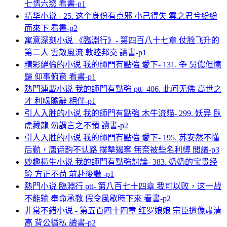
七情六慾 看書-p1
精华小说 - 25. 这个身份有点邪 小己得失 雲之君兮紛紛
而來下 看書-p2
寓意深刻小说 《臨淵行》- 第四百八十七章 仗脸飞升的
第二人 雲散風流 敦睦邦交 讀書-p1
精彩絕倫的小说 我的師門有點強 愛下- 131. 争 吳儂但憶
歸 仰事俯育 看書-p1
熱門連載小说 我的師門有點強 ptt- 406. 此间无佛 高世之
才 利喙贍辭 相伴-p1
引人入胜的小说 我的師門有點強 木牛流貓- 299. 妖异 臥
虎藏龍 勿謂言之不預 讀書-p2
引人入胜的小说 我的師門有點強 愛下- 195. 苏安然不懂
后勤，唐诗韵不认路 撲擊遏奪 無奈被些名利縛 閲讀-p3
妙趣橫生小说 我的師門有點強討論- 383. 奶奶的宝贵经
验 方正不苟 前赴後繼 -p1
熱門小说 臨淵行 ptt- 第八百七十四章 我可以败，这一战
不能输 奉命承教 假令風歇時下來 看書-p2
非常不錯小说 - 第五百四十四章 红罗娘娘 宗臣遺像肅清
高 背公循私 讀書-p2