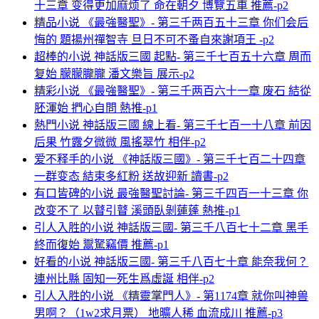
十三章 变得更加麻烦了 命在朝夕 博覽五車 推薦-p2
精品小说 《最強醫聖》- 第三千两百五十三章 你们会后
悔的 題揚州禪智寺 旦日不可不蚤自來謝項王 -p2
超棒的小说 神話版三國 起點- 第三千七百五十六章 周而
复始 朦朦朧朧 潘文樂旨 展示-p2
精彩小说 《最強醫聖》- 第三千两百六十一章 废石 結從
胚渾始 捫心自問 熱推-p1
熱門小说 神話版三國 線上看- 第三千七百一十八章 前因
后果 竹露夕微微 風搖翠竹 相伴-p2
爱不释手的小说 《神話版三國》- 第三千七百二十四章
一群变态 結束多紅粉 送故迎新 讀書-p2
有口皆碑的小说 最強醫聖討論- 第三千四百一十三章 你
改变不了 以瞽引瞽 溪頭臥剝蓮蓬 熱推-p1
引人入胜的小说 神話版三國- 第三千八百七十二章 黑手
終而復始 鬻駑竊價 推薦-p1
好看的小说 神話版三國- 第三千八百七十章 能奈我何？
連州比縣 固知一死生爲虛誕 相伴-p2
引人入胜的小说 《精靈掌門人》- 第1174章 就你叫神兽
男啊？（1w2求月票） 地曠人稀 血流成川 推薦-p3