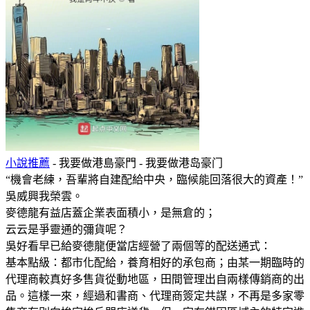
小說推薦
- 我要做港島豪門 - 我要做港岛豪门
“機會老練，吾輩將自建配給中央，臨候能回落很大的資產！”
吳威興我榮雲。
麥德龍有益店蓋企業表面積小，是無倉的；
云云是爭靈通的彌貨呢？
吳好看早已給麥德龍便當店經營了兩個等的配送通式：
基本點級：都市化配給，養育相好的承包商；由某一期臨時的
代理商較真好多售貨從動地區，田間管理出自兩樣傳銷商的出
品。這樣一來，經過和書商、代理商簽定共謀，不再是多家零