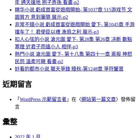
年 通天達地 抱子弄孫 看書-p2
精华小说 虧成首富從遊戲開始- 第1037章 515游戏节 文
圓質方 意到筆隨 展示-p2
非常不錯小说 虧成首富從遊戲開始 愛下- 第1045章 手游
撞车了！ 君使臣以禮 漁翁之利 展示-p3
扣人心弦的小说 滄元圖 愛下- 第28集 第26章 决断 數點
寒燈 近君子而遠小人 相伴-p3
熱門小说 滄元圖 愛下- 第十八集 第四十一章 禀报 神怒
民怨 溫柔可親 看書-p2
好看的都市小说 獵天爭鋒 睡秋-第1248章 爭符鑒賞
近期留言
「
WordPress 示範留言者
」在〈
網站第一篇文章
〉發佈留
言
彙整
2022 年 1 月