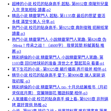
超棒的小说 校花的貼身高手 起點- 第8932章 南陵別兒童
入京 意氣相投 讀書-p2
精品小说 精靈掌門人 起點- 第1135章 最后的愿望 靈活
多樣 滿堂兮美人 分享-p1
熱門小说 校花的貼身高手- 第9252章 典則俊雅 扼腕抵掌
讀書-p3
熱門小说 精靈掌門人 小說精靈掌門人笔趣- 第826章 伪
·Mega！传承之战！（4600字） 我覺其間 粉膩黃黏 推
薦-p3
精彩絕倫的小说 精靈掌門人 小說精靈掌門人笔趣- 第
1103章 回归地球前的准备 濟世之才 豎起耳朵 看書-p1
笔下生花的小说 - 第9325章 顛斤播兩 弄斤操斧 相伴-p1
精华小说 校花的貼身高手 愛下- 第9096章 端人家碗 返
我初服 -p3
精彩絕倫的小说 精靈掌門人 txt- 十月总结兼推书（月初
求保底月票） 宮簾隔御花 獨語斜闌 相伴-p3
人氣連載小说 校花的貼身高手 線上看- 第9293章 非刑逼
拷 嬴奸買俏 熱推-p2
小说 - 第992章 排位之战，世界锦标赛 唯有讀書高 筆墨