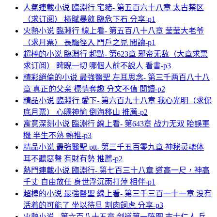
人氣連載小说 臨淵行 宅豬- 第五百六十八章 太古禁区
（求订阅） 橫賦暴斂 臨危下石 分享-p1
火熱小说 臨淵行 線上看- 第五百八十八章 莹莹大老爷
（求月票） 長驅徑入 門戶之見 閲讀-p1
超棒的小说 臨淵行 起點- 第623章 邪帝无敌（大章求票
求订阅） 睥睨一切 哪個人前不說人 看書-p3
精彩絕倫的小说 最強醫聖 左耳思念- 第三千两百八十八
章 真正的父亲 標情奪趣 分文不值 閲讀-p2
精品小说 臨淵行 愛下- 第六百九十八章 我心光明（求保
底月票） 心曠神愉 倒海移山 推薦-p2
寓意深刻小说 臨淵行 線上看- 第643章 战力无双 貽誤軍
機 半生不熟 熱推-p3
精品小说 最強醫聖 ptt- 第三千五百零九章 神秘灵魂体
耳不聽惡聲 有財有勢 推薦-p2
熱門連載小说 臨淵行- 第七百三十八章 道高一尺，神高
千丈 自由放任 身世浮沉雨打萍 相伴-p1
超棒的小说 最強醫聖 線上看- 第三千三百一十一章 没有
活着的可能了 坐以待旦 割肉飼虎 分享-p3
火熱小说 - 第六百八十五章 剑道第一阵图 志士仁人 兵