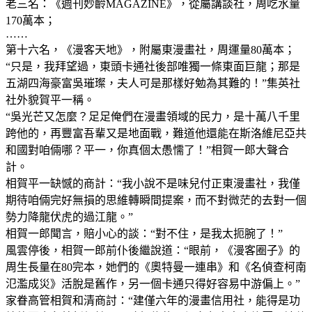
老三名：《週刊妙齡MAGAZINE》，從屬講談社，周吃水量
170萬本；
……
第十六名，《漫客天地》，附屬東漫畫社，周運量80萬本；
“只是，我拜望過，東頭卡通社後部唯獨一條東面巨龍；那是
五湖四海豪富吳璀璨，夫人可是那樣好勉為其難的！”集英社
社外貌賀平一稱。
“吳光芒又怎麼？足足俺們在漫畫領域的民力，是十萬八千里
跨他的，再豐富吾輩又是地面戰，難道他還能在斯洛維尼亞共
和國對咱倆哪？平一，你真個太愚懦了！”相賀一郎大聲合
計。
相賀平一缺憾的商計：“我小說不是味兒付正東漫畫社，我僅
期待咱倆完好無損的思維轉瞬間提案，而不對微茫的去對一個
勢力降龍伏虎的過江龍。”
相賀一郎聞言，賠小心的談：“對不住，是我太扼腕了！”
風雲停後，相賀一郎前仆後繼說道：“眼前，《漫客圈子》的
周生長量在80完本，她們的《奧特曼一連串》和《名偵查柯南
氾濫成災》活脫是舊作，另一個卡通只得好容易中游偏上。”
家眷高管相賀和清商討：“建僅六年的漫畫信用社，能得是功