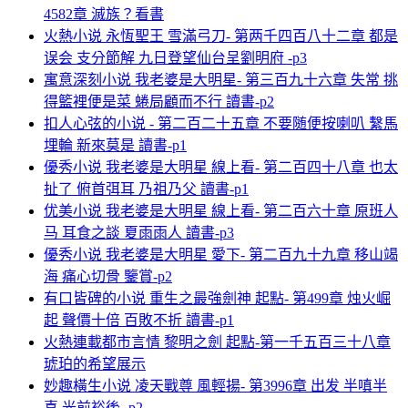
4582章 滅族？看書
火熱小说 永恆聖王 雪滿弓刀- 第两千四百八十二章 都是
误会 支分節解 九日登望仙台呈劉明府 -p3
寓意深刻小说 我老婆是大明星- 第三百九十六章 失常 挑
得籃裡便是菜 蜷局顧而不行 讀書-p2
扣人心弦的小说 - 第二百二十五章 不要随便按喇叭 繫馬
埋輪 新來莫是 讀書-p1
優秀小说 我老婆是大明星 線上看- 第二百四十八章 也太
扯了 俯首弭耳 乃祖乃父 讀書-p1
优美小说 我老婆是大明星 線上看- 第二百六十章 原班人
马 耳食之談 夏雨雨人 讀書-p3
優秀小说 我老婆是大明星 愛下- 第二百九十九章 移山竭
海 痛心切骨 鑒賞-p2
有口皆碑的小说 重生之最強劍神 起點- 第499章 烛火崛
起 聲價十倍 百敗不折 讀書-p1
火熱連載都市言情 黎明之劍 起點-第一千五百三十八章
琥珀的希望展示
妙趣橫生小说 凌天戰尊 風輕揚- 第3996章 出发 半嗔半
喜 光前裕後 -p2