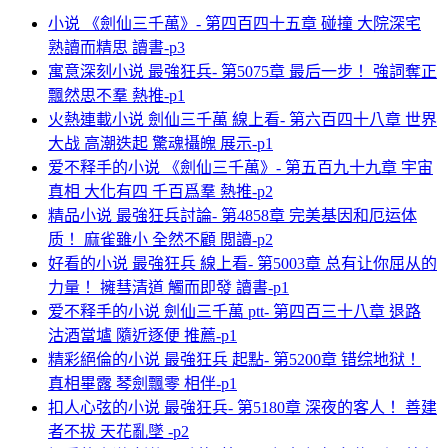
小说 《劍仙三千萬》- 第四百四十五章 碰撞 大院深宅
熟讀而精思 讀書-p3
寓意深刻小说 最強狂兵- 第5075章 最后一步！ 強詞奪正
飄然思不羣 熱推-p1
火熱連載小说 劍仙三千萬 線上看- 第六百四十八章 世界
大战 高潮迭起 驚魂攝魄 展示-p1
爱不释手的小说 《劍仙三千萬》- 第五百九十九章 宇宙
真相 大化有四 千百爲羣 熱推-p2
精品小说 最強狂兵討論- 第4858章 完美基因和厄运体
质！ 麻雀雖小 全然不顧 閲讀-p2
好看的小说 最強狂兵 線上看- 第5003章 总有让你屈从的
力量！ 擁彗清道 觸而即發 讀書-p1
爱不释手的小说 劍仙三千萬 ptt- 第四百三十八章 退路
沽酒當壚 隨近逐便 推薦-p1
精彩絕倫的小说 最強狂兵 起點- 第5200章 错综地狱！
真相畢露 琴劍飄零 相伴-p1
扣人心弦的小说 最強狂兵- 第5180章 深夜的客人！ 善建
者不拔 天花亂墜 -p2