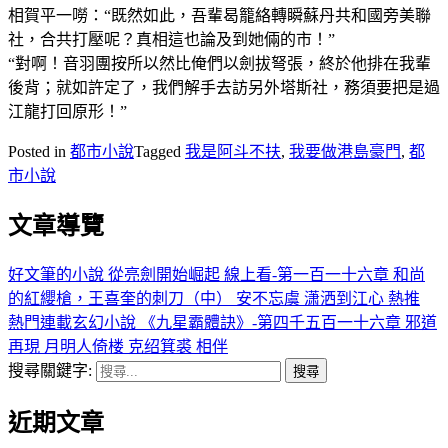
相賀平一嘮：“既然如此，吾輩曷籠絡轉瞬蘇丹共和國旁美聯
社，合共打壓呢？真相這也論及到她倆的市！”
“對啊！音羽團按所以然比俺們以劍拔弩張，終於他排在我輩
後背；就如許定了，我們解手去訪另外塔斯社，務須要把是過
江龍打回原形！”
Posted in
都市小說
Tagged
我是阿斗不扶
,
我要做港島豪門
,
都
市小說
文章導覽
好文筆的小說 從亮劍開始崛起 線上看-第一百一十六章 和尚
的紅纓槍，王喜奎的刺刀（中） 安不忘虞 潇洒到江心 熱推
熱門連載玄幻小說 《九星霸體訣》-第四千五百一十六章 邪道
再現 月明人倚楼 克绍箕裘 相伴
搜尋關鍵字:
近期文章