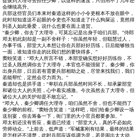
提拔到大理寺去担任少卿，以这样的速度，只怕用不了几年还
会继续高升。
兵部这些官员们本来对秦逍这样的小小令吏根本不放在眼中，
此时却知道这不起眼的令吏也不知道走了什么狗屎运，竟然得
到圣人如此垂爱，说什么也要在面上道贺。
“秦少卿，你去了大理寺，可莫忘记是出身于咱们兵部。”侍郎
邓太初此刻却是一副不舍样子：“你虽然年轻，但聪慧过人，
办事干练，部堂大人本想让你在兵部好好历练，日后能够独当
一面，谁知道你走的比我们想的要快得多。”
窦蚡笑道：“邓大人所言不错，本部堂确实想好好历练你，不
过圣人既然调你去了大理寺，本官也不能强留了。秦少卿，你
出身兵部，日后若有需要兵部相助之处，尽管来找我们，我们
若能帮忙，定然会尽力而为。”
秦逍却也是拱手道：“卑职在兵部虽然时间不长，却承蒙部堂
和诸位大人的关照，心中着实感激。今次虽然去了大理寺，但
诸位大人的关护却是不敢忘记。”
“邓大人，秦少卿调任大理寺，咱们虽然不舍，但也不能挡了
秦少卿的前程。”窦蚡含笑道：“这样吧，咱们给秦少卿设一场
送别宴，你去筹备一下，衙门里的大小官员都要参加。”
邓太初还没有答应，秦逍已经道：“部堂大人，真的不必如此
劳师动众。”上前去，低声道：“军械案刚有结果，最终的结果
是怎样还不清楚，此时兵部应该低调为是，若是闹出太大动