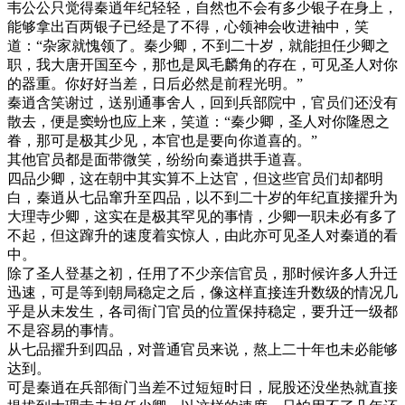
韦公公只觉得秦逍年纪轻轻，自然也不会有多少银子在身上，
能够拿出百两银子已经是了不得，心领神会收进袖中，笑
道：“杂家就愧领了。秦少卿，不到二十岁，就能担任少卿之
职，我大唐开国至今，那也是凤毛麟角的存在，可见圣人对你
的器重。你好好当差，日后必然是前程光明。”
秦逍含笑谢过，送别通事舍人，回到兵部院中，官员们还没有
散去，便是窦蚡也应上来，笑道：“秦少卿，圣人对你隆恩之
眷，那可是极其少见，本官也是要向你道喜的。”
其他官员都是面带微笑，纷纷向秦逍拱手道喜。
四品少卿，这在朝中其实算不上达官，但这些官员们却都明
白，秦逍从七品窜升至四品，以不到二十岁的年纪直接擢升为
大理寺少卿，这实在是极其罕见的事情，少卿一职未必有多了
不起，但这蹿升的速度着实惊人，由此亦可见圣人对秦逍的看
中。
除了圣人登基之初，任用了不少亲信官员，那时候许多人升迁
迅速，可是等到朝局稳定之后，像这样直接连升数级的情况几
乎是从未发生，各司衙门官员的位置保持稳定，要升迁一级都
不是容易的事情。
从七品擢升到四品，对普通官员来说，熬上二十年也未必能够
达到。
可是秦逍在兵部衙门当差不过短短时日，屁股还没坐热就直接