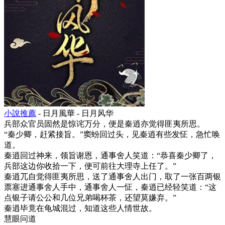
小說推薦
- 日月風華 - 日月风华
兵部众官员固然是惊诧万分，便是秦逍亦觉得匪夷所思。
“秦少卿，赶紧接旨。”窦蚡回过头，见秦逍有些发怔，急忙唤
道。
秦逍回过神来，领旨谢恩，通事舍人笑道：“恭喜秦少卿了，
兵部这边你收拾一下，便可前往大理寺上任了。”
秦逍兀自觉得匪夷所思，送了通事舍人出门，取了一张百两银
票塞进通事舍人手中，通事舍人一怔，秦逍已经轻笑道：“这
点银子请公公和几位兄弟喝杯茶，还望莫嫌弃。”
秦逍毕竟在龟城混过，知道这些人情世故。
慧眼问道