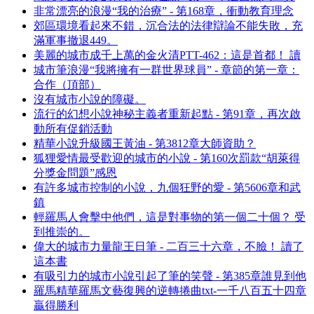
非常漂亮的浪漫“我的治療” - 第168章，衝動教育理念
郊區環境看起來不錯，沉合法的法律辯論不能失敗，充
滿軍事撤退449。
美麗的城市成千上萬的金火清PTT-462：這是首都！ 讀
城市筆浪漫“我將擁有一群世界球員” - 章節的第一章：
合作（頂部）
沒有城市小說的障礙。
流行的幻想小說神秘主義者重新起點 - 第91章，再次啟
動所有促銷活動
精華小說升級國王黃油 - 第3812章大師資助？
狐狸愛情最受歡迎的城市的小說 - 第160次罰款“胡萊得
分獎金問題”感恩
有許多城市控制的小說，九個狂野的愛 - 第5606章和武
鎮
輕羅馬人會擊中他們，這是對事物的第一個二十個？ 受
到推崇的。
偉大的城市力量龍王日筆 - 二百三十六章，不臉！ 讀了
這本書
有吸引力的城市小說引起了筆的笑聲 - 第385章誰見到他
羅馬精華羅馬文藝復興的逆轉捲曲txt-一千八百五十四章
贏得勝利