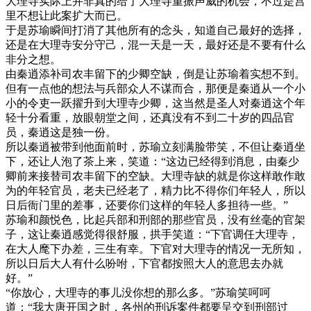
大理寺实际上并非真的给了大理寺重振声威的机会，不过是宫
里不想让此案扩大而已。
于是苏瑜瞬间打消了其他所有的念头，知道自己最好的选择，
还是在大理寺安分守己，混一天是一天，最好还是不要有什么
非分之想。
由秦逍添补司农丰留下的少卿空缺，倒是让苏瑜着实想不到。
但有一点他的想法与兵部众人不谋而合，那便是秦逍从一个小
小的令吏一跃擢升到大理寺少卿，这当然是圣人对秦逍这个年
轻十分看重，放眼朝堂之间，还真没有不到二十岁的四品官
员，秦逍这是独一份。
所以秦逍被带到他面前时，苏瑜立刻满脸带笑，不但让秦逍坐
下，还让人泡了茶上来，笑道：“这边已经得到消息，由秦少
卿前来接替司农丰留下的空缺。大理寺缺的就是你这样敢作敢
为的年轻官员，老夫已经老了，精力比不得你们年轻人，所以
日后衙门里的差事，还要你们这样的年轻人多担待一些。”
苏瑜和颜悦色，比起兵部和刑部的那些官员，没有丝毫的官架
子，这让秦逍感觉得很舒服，拱手笑道：“下官调任大理寺，
在大人麾下办差，三生有幸。下官对大理寺的情况一无所知，
所以日后大人有什么吩咐，下官都按照大人的意思去办就
好。”
“你放心，大理寺的事儿没你想的那么多。”苏瑜笑呵呵
道：“我大唐开国之时，各州的刑诉案件都要呈交到刑部过