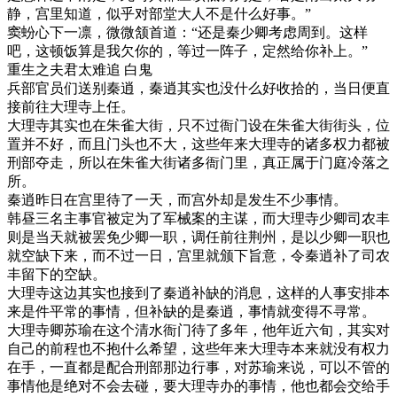
静，宫里知道，似乎对部堂大人不是什么好事。”
窦蚡心下一凛，微微颔首道：“还是秦少卿考虑周到。这样
吧，这顿饭算是我欠你的，等过一阵子，定然给你补上。”
重生之夫君太难追 白鬼
兵部官员们送别秦逍，秦逍其实也没什么好收拾的，当日便直
接前往大理寺上任。
大理寺其实也在朱雀大街，只不过衙门设在朱雀大街街头，位
置并不好，而且门头也不大，这些年来大理寺的诸多权力都被
刑部夺走，所以在朱雀大街诸多衙门里，真正属于门庭冷落之
所。
秦逍昨日在宫里待了一天，而宫外却是发生不少事情。
韩昼三名主事官被定为了军械案的主谋，而大理寺少卿司农丰
则是当天就被罢免少卿一职，调任前往荆州，是以少卿一职也
就空缺下来，而不过一日，宫里就颁下旨意，令秦逍补了司农
丰留下的空缺。
大理寺这边其实也接到了秦逍补缺的消息，这样的人事安排本
来是件平常的事情，但补缺的是秦逍，事情就变得不寻常。
大理寺卿苏瑜在这个清水衙门待了多年，他年近六旬，其实对
自己的前程也不抱什么希望，这些年来大理寺本来就没有权力
在手，一直都是配合刑部那边行事，对苏瑜来说，可以不管的
事情他是绝对不会去碰，要大理寺办的事情，他也都会交给手