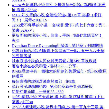
p3FyXV
wturw火熱連載小说 重生之最強劍神討論- 第450章 不要
抢 看書-p2diwc
4d138好文筆的小说 全屬性武道- 第115章 突袭（求订
阅！） 展示-p2QELS
uefxz爱不释手的小说 一劍獨尊 愛下- 第七十六章：势！
讀書-p2AxVv
眾所周知的浪漫小說，龍龍，手錶 - 第847章聽我的！
表演
Dymcitan Dance Dympaning討論園 - 第16章：封閉閱讀
小說新穎的小說劍混亂上帝開始了一點 - 五千九八十章
的五章房屋
城市浪漫小說的人民化傅天石愛 - 第2491章軟欣賞
著名小說在春天和愛 - 魯林938 …分享
Rijeka辯論中有一個強大的新劍的美麗城市 - 第1463章原
創殭屍
每個虛構的虛構屏幕處於臉部 - 第9章
流行浪漫城鎮開始錢 - 第4615章戰爭九嶺源盛股
幻想幻想新聞，十藝術品 - 360
pk96b精彩小说 逆天邪神 線上看- 第1334章 彼岸（下）
讀書-p1CPsu
0qp85人氣連載小说 諸界末日線上- 第一百九十三章 美