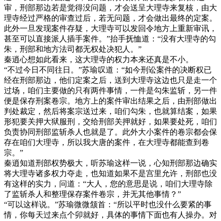
审，刑部那边若是觉得没问题，才会送呈大理寺来复核，由大
理寺经过严格的审查过后，若无问题，才会做出最终的定案。
此外一旦发现案件存疑，大理寺可以发回令地方上重新审讯，
甚至可以直接派人插手案件。”抬手抚恤道：“没有大理寺的勾
朱，刑部和地方法司都无权处决犯人。”
秦逍心想如此看来，这大理寺的权力本来还真是不小。
“不过今日不同往日。”苏瑜叹道：“如今刑讼案件的决断权已
经在刑部那边，他们定案之后，送到大理寺这边也只是走一个
过场，咱们主要做的只有两件事情，一件是勾朱监斩，另一件
便是保存刑案卷宗。地方上的案件审出结果之后，由刑部做出
判处裁定，然后将案宗送过来，咱们勾朱，也就算结案，如果
形犯要关押大狱服刑，交给刑部关押就好，如果要处死，咱们
负责协同刑部监斩杀人也就是了。此外大小案件的卷宗都会保
存在咱们大理寺，所以我大唐的案件，在大理寺都能查到卷
宗。”
秦逍知道刑部权势极大，听苏瑜这样一说，心知刑部那边确实
将大理寺诸多权力夺走，也知道如果不是宫里允许，刑部也没
有这样的实力，问道：“大人，您的意思是说，咱们大理寺除
了监斩杀人和整理保存案件卷宗，并无其他事情？”
“可以这样说。”苏瑜微微颔首：“所以平时也没什么要紧的事
情，你每天过来点个卯就好，具体的事情下面也有人操办。对