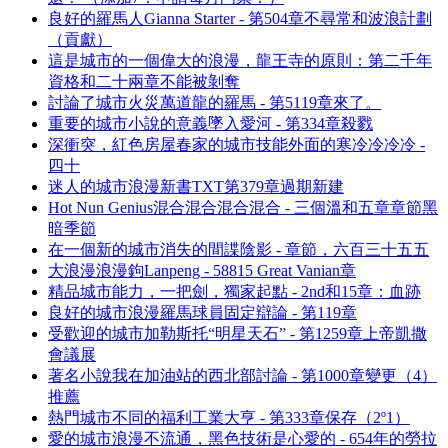
良好的羅馬人Gianna Starter - 第504章不尋常和波浪計劃
（貢獻）
這是城市的一個偉大的浪漫，龍王寺的原則：第二千年
資格和二十兩章不能被剝奪
討論了城市火災萬道龍的羅馬 - 第5119章來了。
重要的城市小說的意義墜入愛河 - 第334章殺戮
深衝突，紅色房屋春家的城市技能外面的寒冷冷冷冷 -
四十
迷人的城市浪漫新書TXT第379章過期新建
Hot Nun Genius混合混合混合混合 - 三個溫和五章章節黑
暗季節
在一個新的城市消失的間諜陰影 - 章節，六百三十五五
大浪漫浪漫鉤Lanpeng - 58815 Great Vanian章
精品城市能力，一把劍，獨家起點 - 2nd和15章：血跡
良好的城市浪漫羅馬球員固定辯論 - 第119章
受歡迎的城市加勒斯托“明星天石” - 第1259章上帝凱撒
會議展
著名小說我在加油站的西北部討論 - 第1000章變更（4）
推薦
熱門城市不同的福利工業大亨 - 第333章保存（2º1）
愛的城市浪漫不流通，黑色技術是心愛的 - 654年的勞拉