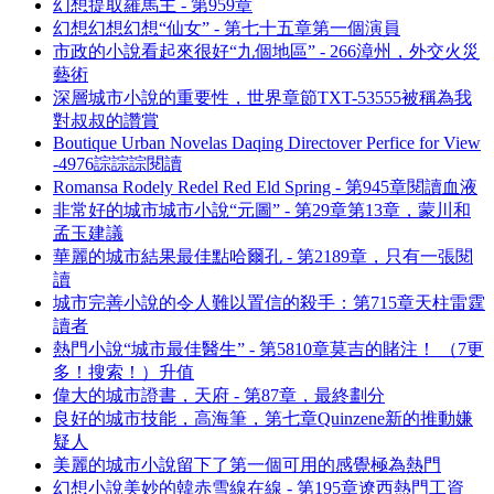
幻想提取羅馬主 - 第959章
幻想幻想幻想“仙女” - 第七十五章第一個演員
市政的小說看起來很好“九個地區” - 266漳州，外交火災
藝術
深層城市小說的重要性，世界章節TXT-53555被稱為我
對叔叔的讚賞
Boutique Urban Novelas Daqing Directover Perfice for View
-4976誴誴誴閱讀
Romansa Rodely Redel Red Eld Spring - 第945章閱讀血液
非常好的城市城市小說“元圖” - 第29章第13章，蒙川和
孟玉建議
華麗的城市結果最佳點哈爾孔 - 第2189章，只有一張閱
讀
城市完善小說的令人難以置信的殺手：第715章天柱雷霆
讀者
熱門小說“城市最佳醫生” - 第5810章莫吉的賭注！ （7更
多！搜索！）升值
偉大的城市證書，天府 - 第87章，最終劃分
良好的城市技能，高海筆，第七章Quinzene新的推動嫌
疑人
美麗的城市小說留下了第一個可用的感覺極為熱門
幻想小說美妙的韓赤雪線在線 - 第195章遼西熱門工資