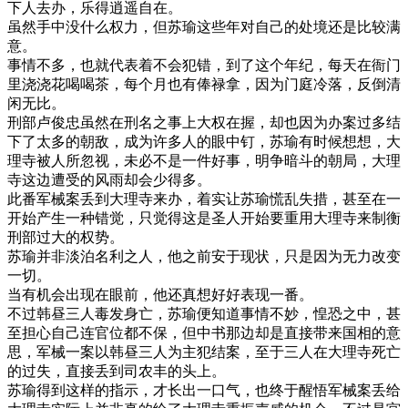
下人去办，乐得逍遥自在。
虽然手中没什么权力，但苏瑜这些年对自己的处境还是比较满
意。
事情不多，也就代表着不会犯错，到了这个年纪，每天在衙门
里浇浇花喝喝茶，每个月也有俸禄拿，因为门庭冷落，反倒清
闲无比。
刑部卢俊忠虽然在刑名之事上大权在握，却也因为办案过多结
下了太多的朝敌，成为许多人的眼中钉，苏瑜有时候想想，大
理寺被人所忽视，未必不是一件好事，明争暗斗的朝局，大理
寺这边遭受的风雨却会少得多。
此番军械案丢到大理寺来办，着实让苏瑜慌乱失措，甚至在一
开始产生一种错觉，只觉得这是圣人开始要重用大理寺来制衡
刑部过大的权势。
苏瑜并非淡泊名利之人，他之前安于现状，只是因为无力改变
一切。
当有机会出现在眼前，他还真想好好表现一番。
不过韩昼三人毒发身亡，苏瑜便知道事情不妙，惶恐之中，甚
至担心自己连官位都不保，但中书那边却是直接带来国相的意
思，军械一案以韩昼三人为主犯结案，至于三人在大理寺死亡
的过失，直接丢到司农丰的头上。
苏瑜得到这样的指示，才长出一口气，也终于醒悟军械案丢给