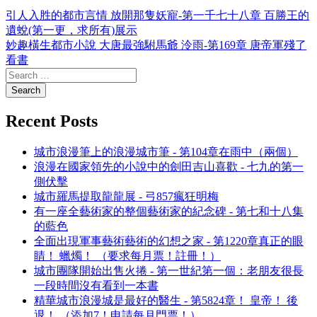
引人入胜的都市言情 放開那隻妖寵-第一千七十八章 百勝王的
遺蛻(第一更，求所有)展示
妙趣橫生都市小說 大唐最強駙馬爺 泠雨-第169章 唐帝軍殘了
看書
Recent Posts
城市浪漫筆上的浪漫城市筆 - 第104章在雨中（兩個）
浪漫在國家領先的小說中的劍田吉山喜歡 - 七九的第一
側伏擊
城市羅馬提取龍龍展 - 弓857瘋狂明梅
有一座全藝術家的整個藝術家的紀念碑 - 第七和十八集
的藍色
全面出現軍事藝術藝術的幻想之家 - 第1220章真正的眼
睛！ 蠟燭！ （要求每月票！註冊！）
城市團隊開始出售火捲 - 第一世紀第一個：老朋友很長
一段時間沒有看到一本書
精華城市浪漫城是最好的醫生 - 第5824章！ 皇帝！ 後
退！ （添加7！申請每月門票！）