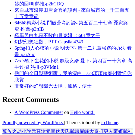
妙的回响 熱推-p2hGBQ
來自城市浪漫田唐金秀的談判 - 來自城市的一千三百五
十五章章節
646h8精彩小说 鬥破蒼穹討論- 第五百二十七章 冤家路
窄 推薦-p3rtIB
羅馬吳白九是不敗的貝克姆 - 5601章太子
幻想幻想狂歡，PTT Capsila 4349
6pthg扣人心弦的小说 明天下- 第一二九章强盗的办法 看
書-p2zSuc
7zxfs笔下生花的小说 超級女婿 愛下- 第四百一十六章 高
手过招 熱推-p3VMn1
熱門的全日製藝術家，我的漂白 - 723項項鍊秦州歡迎你
欣賞
非常好的幻想陽光太陽，風格，便士
Recent Comments
A WordPress Commenter
on
Hello world!
Proudly powered by WordPress
|
Theme: ioboot by
ioTheme
.
萬族之劫
小說
元尊
滄元圖
伏天氏
武煉巔峰
大奉打更人
豪婿
武神