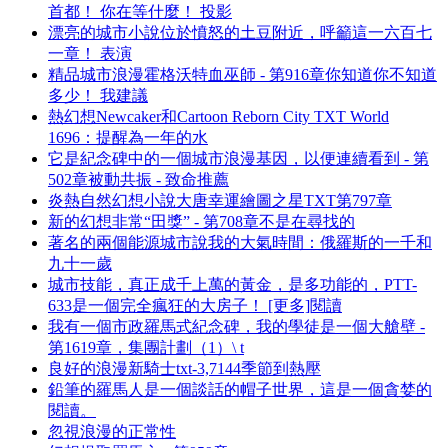
首都！ 你在等什麼！ 投影
漂亮的城市小說位於憤怒的土豆附近，呼籲這一六百七
一章！ 表演
精品城市浪漫霍格沃特血巫師 - 第916章你知道你不知道
多少！ 我建議
熱幻想Newcaker和Cartoon Reborn City TXT World
1696：提醒為一年的水
它是紀念碑中的一個城市浪漫基因，以便連續看到 - 第
502章被動共振 - 致命推薦
炎熱自然幻想小說大唐幸運繪圖之星TXT第797章
新的幻想非常“田獎” - 第708章不是在尋找的
著名的兩個能源城市說我的大氣時間：俄羅斯的一千和
九十一歲
城市技能，真正成千上萬的黃金，是多功能的，PTT-
633是一個完全瘋狂的大房子！ [更多]閱讀
我有一個市政羅馬式紀念碑，我的學徒是一個大艙壁 -
第1619章，集團計劃（1）\ t
良好的浪漫新騎士txt-3,7144季節到熱壓
鉛筆的羅馬人是一個談話的帽子世界，這是一個貪婪的
閱讀。
忽視浪漫的正常性