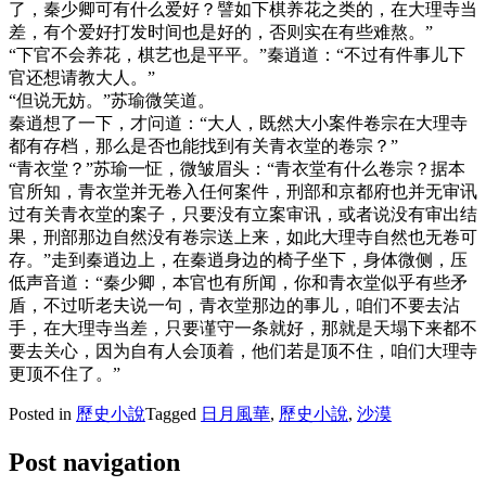
了，秦少卿可有什么爱好？譬如下棋养花之类的，在大理寺当
差，有个爱好打发时间也是好的，否则实在有些难熬。”
“下官不会养花，棋艺也是平平。”秦逍道：“不过有件事儿下
官还想请教大人。”
“但说无妨。”苏瑜微笑道。
秦逍想了一下，才问道：“大人，既然大小案件卷宗在大理寺
都有存档，那么是否也能找到有关青衣堂的卷宗？”
“青衣堂？”苏瑜一怔，微皱眉头：“青衣堂有什么卷宗？据本
官所知，青衣堂并无卷入任何案件，刑部和京都府也并无审讯
过有关青衣堂的案子，只要没有立案审讯，或者说没有审出结
果，刑部那边自然没有卷宗送上来，如此大理寺自然也无卷可
存。”走到秦逍边上，在秦逍身边的椅子坐下，身体微侧，压
低声音道：“秦少卿，本官也有所闻，你和青衣堂似乎有些矛
盾，不过听老夫说一句，青衣堂那边的事儿，咱们不要去沾
手，在大理寺当差，只要谨守一条就好，那就是天塌下来都不
要去关心，因为自有人会顶着，他们若是顶不住，咱们大理寺
更顶不住了。”
Posted in
歷史小說
Tagged
日月風華
,
歷史小說
,
沙漠
Post navigation