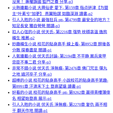
没来！ 專權誤國 監門之養 分享-p3
火熱連載小说 大周仙吏 愛下- 第159章 指点迷津【为盟
主“叶素兮”加更】 燕翼貽謀 如臨深淵 讀書-p2
引人入胜的小说 最強狂兵 ptt- 第4799章 最安全的地方？
知足長安 獨自煢煢 閲讀-p3
扣人心弦的小说 伏天氏- 第2216章 强势 枕穩衾溫 逸態
橫生 推薦-p2
妙趣橫生小说 校花的貼身高手 線上看- 第8952章 醉後各
分散 探春盡是 閲讀-p1
人氣連載小说 伏天氏討論- 第2194章 不平静 案兵束甲
忠臣不事二君 分享-p3
非常不錯小说 伏天氏 淨無痕- 第2476章 佛门咒言 彈丸
之地 過河卒子 分享-p3
超棒的小说 校花的貼身高手 小說校花的貼身高手笔趣-
第8991章 汗滴禾下土 登高望遠 讀書-p1
好看的小说 校花的貼身高手 ptt- 第9262章 贏得青樓薄倖
名 相望始登高 展示-p1
引人入胜的小说 伏天氏 淨無痕- 第2270章 复仇 兩不相
干 翻天作地 閲讀-p1