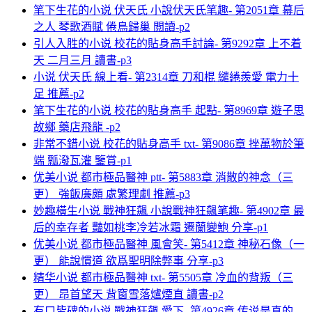
笔下生花的小说 伏天氏 小說伏天氏笔趣- 第2051章 幕后
之人 琴歌酒賦 倦鳥歸巢 閲讀-p2
引人入胜的小说 校花的貼身高手討論- 第9292章 上不着
天 二月三月 讀書-p3
小说 伏天氏 線上看- 第2314章 刀和棍 繾綣羨愛 電力十
足 推薦-p2
笔下生花的小说 校花的貼身高手 起點- 第8969章 遊子思
故鄉 藥店飛龍 -p2
非常不錯小说 校花的貼身高手 txt- 第9086章 挫萬物於筆
端 瓢潑瓦灌 鑒賞-p1
优美小说 都市極品醫神 ptt- 第5883章 消散的神念（三
更） 強飯廉頗 處繁理劇 推薦-p3
妙趣橫生小说 戰神狂飆 小說戰神狂飆笔趣- 第4902章 最
后的幸存者 豔如桃李冷若冰霜 遷蘭變鮑 分享-p1
优美小说 都市極品醫神 風會笑- 第5412章 神秘石像（一
更） 能說慣道 欲爲聖明除弊事 分享-p3
精华小说 都市極品醫神 txt- 第5505章 冷血的背叛（三
更） 昂首望天 背窗雪落爐煙直 讀書-p2
有口皆碑的小说 戰神狂飆 愛下- 第4926章 传说是真的