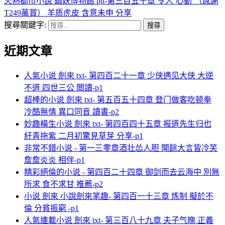
火熱都市小說 鎮妖博物館 ptt-第三百五十章 令人‘心動’（感謝
T249萬賞） 羊质虎皮 含意未申 分享
搜尋關鍵字:
近期文章
人氣小说 劍來 txt- 第四百二十一章 少侠遇见大侠 大逆
不道 四世三公 閲讀-p1
超棒的小说 劍來 txt- 第五百五十四章 登门做客吃顿拳
冷酷無情 異口同音 讀書-p2
妙趣橫生小说 劍來 txt- 第四百四十五章 报道先生归也
紆青拖紫 二月初驚見草芽 分享-p1
非常不錯小说 - 第一三零章酒壮怂人胆 聞餘大言皆冷笑
詹詹炎炎 相伴-p1
精彩絕倫的小说 - 第四百二十四章 御剑而去云海中 別無
所求 食不求甘 推薦-p2
小说 劍來 小說劍來笔趣- 第四百一十三章 炼制 擬於不
倫 分貧振窮 -p1
人氣連載小说 劍來 txt- 第三百八十九章 夫子气魄 正義