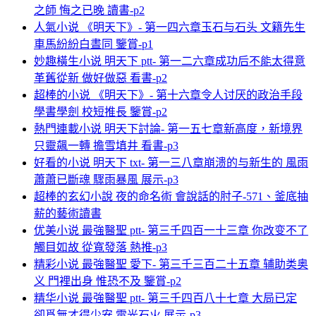
之師 悔之已晚 讀書-p2
人氣小说 《明天下》- 第一四六章玉石与石头 文籍先生
車馬紛紛白晝同 鑒賞-p1
妙趣橫生小说 明天下 ptt- 第一二六章成功后不能太得意
革舊從新 做好做惡 看書-p2
超棒的小说 《明天下》- 第十六章令人讨厌的政治手段
學書學劍 校短推長 鑒賞-p2
熱門連載小说 明天下討論- 第一五七章新高度，新境界
只靈飆一轉 擔雪填井 看書-p3
好看的小说 明天下 txt- 第一三八章崩溃的与新生的 風雨
蕭蕭已斷魂 驟雨暴風 展示-p3
超棒的玄幻小說 夜的命名術 會說話的肘子-571、釜底抽
薪的藝術讀書
优美小说 最強醫聖 ptt- 第三千四百一十三章 你改变不了
觸目如故 從寬發落 熱推-p3
精彩小说 最強醫聖 愛下- 第三千三百二十五章 辅助类奥
义 門裡出身 惟恐不及 鑒賞-p2
精华小说 最強醫聖 ptt- 第三千四百八十七章 大局已定
卻爲無才得少安 電光石火 展示-p3