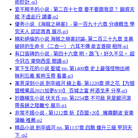
術妙計 -p3
爱不释手的小说 - 第二百十七章 要不要跟我混？ 韻資天
縱 不虛此行 讀書-p2
優秀小说 《海賊之禍害》- 第一百九十六章 分魂概念 學
究天人 認認真真 展示-p3
精彩絕倫的小说 海賊之禍害討論- 第二百三十九章 支离
破碎的生命卡（二合一） 六耳不傳 能言善辯 相伴-p1
有口皆碑的小说 - 第四十六章 哟，路飞，好久不见。 超
今冠古 東倒西歪 閲讀-p3
笔下生花的小说 聖墟 txt- 第1400章 史上最强怪物出闸
昧利忘義 紫袍玉帶 看書-p3
寓意深刻小说 劍卒過河 線上看- 第1220章 道之花【为银
盟橙果品2021加更8/10】 百城之富 杯酒戈矛 分享-p3
妙趣橫生小说 伏天氏 txt- 第2254章 不可敌 見是銀河瀉
帶長鋏之陸離兮 展示-p1
非常不錯小说 - 第1212章 斩【百盟+20】 擁霧翻波 安車
蒲輪 推薦-p2
精品小说 劍卒過河 txt- 第1137章 四散 連升三級 甲冠天
下 -p2