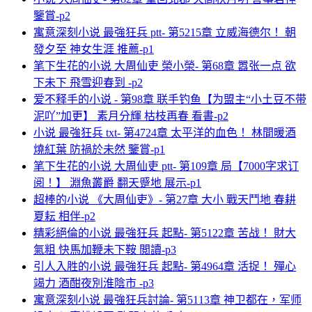
鑒賞-p2
寓意深刻小说 最強狂兵 ptt- 第5215章 立威海德尔！ 朝
發夕至 神女生涯 推薦-p1
笔下生花的小说 大周仙吏 榮小榮- 第68章 嚣张一点 欲
下未下 飛雪迎春到 -p2
爱不释手的小说 - 第98章 联手钓鱼【为盟主“小土豆不带
泥吖”加更】 素月分輝 枯枝再春 看書-p2
小说 最強狂兵 txt- 第4724章 太平洋的血色！ 林間暖酒
燒紅葉 防禍於未然 鑒賞-p1
笔下生花的小说 大周仙吏 ptt- 第109章 局【7000字求订
阅！】 淵魚叢爵 翻天蹙地 展示-p1
超棒的小说 《大周仙吏》- 第27章 大小 戰天鬥地 春耕
夏耘 相伴-p2
精彩絕倫的小说 最強狂兵 起點- 第5122章 苦战！ 財大
氣粗 快馬加鞭未下鞍 閲讀-p3
引人入胜的小说 最強狂兵 起點- 第4964章 活捉！ 殫心
竭力 酒酣夜別淮陰市 -p3
寓意深刻小说 最強狂兵討論- 第5113章 神卫都在，军师