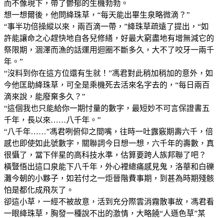
而不像現下，帶了鬱郁的生機勃勃。
想一想爾後，他問絳珠草，“每天能出畢生泉略微滴？”
“事半功倍操縱以來，兩百滴一帶，”絳珠草疏遠了提出，“如
許能讓命之心趕快地自各兒修繕，好最大窮盡地有增無減它的
祭限期，涸澤而漁的話運用迴圈不斷多久，大不了咬牙一兩千
年。”
“沒料到你在這方位還有生就！”馮君對此稍加稍加的意外，如
今他匡助絳珠草，可全是乘機死去活來名字去的，“每日兩百
滴來說，能廢棄多久？”
“這個我也只能給你一期忖量的數字，最短妙不可言保證書五
千年，長以來……八千年。”
“八千年……”馮君咧俯仰之間嘴，往時一吐露竅期壽六千，倍
感也即使如此號數字，關聯詞今日想一想，六千年的壽數，真
很懾了，當下伴星的高科技水準，估算要跨人族邦聯了吧？
橫豎悟出這口泉能下八千年，外心裡總痛感見鬼，洛華和白礫
灘今朝的小夥子，如若付之一炬晉階費事期，到甚為時期殘骸
怕是都化成飛灰了。
卻這小草，一經不被故意，活到充分際雲消霧散事故，馮君看
一眼絳珠草，胸發一種說不出的激情，大略饒“人遜色草”某