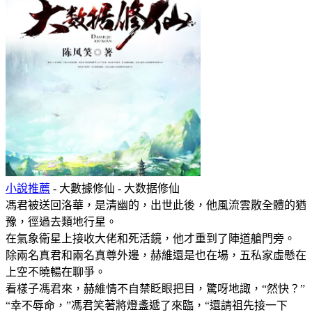
小說推薦
- 大數據修仙 - 大数据修仙
馮君被送回洛華，是清幽的，出世此後，他風流雲散全體的猶
豫，徑過去類地行星。
在氣象衛星上接收大佬和死活鏡，他才重到了陣道艙門旁。
除兩名真君和兩名真尊外邊，赫維還是也在場，五私家虛懸在
上空不曉暢在聊爭。
看樣子馮君來，赫維情不自禁眨眼把目，驚呀地諏，“然快？”
“幸不辱命，”馮君笑著將燈盞遞了來臨，“還請祖先接一下