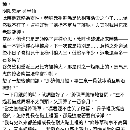
種。
阴阳鬼厨 吴半仙
此時他就略為靈性，赫維元祖幹嗎是恁相待活命之心了……倘
然我不在了，這種好豎子還指不定益了誰呢，與其說我用它來
老態龍鍾。
當然，他也只是是領略了這種心思，敦睦也破滅那末時態——
萬一不管這種心境推廣，下一次或是特別是……意料之外道過
些小日子會相見什麼樣引狼入室，低趁早年少，返老還童多一
石多鳥？
谷欠望和垂涎三尺比方被擴大，那是付之一炬限止的，馬馬虎
虎的修者應當法學會抑制。
想了一想後他問訊，“那這倆月裡，畢生泉一貫就冰消瓦解治
療好？”
“一下月跟前的時，就調整好了，”絳珠草膽怯地答問，“左不
過我備感周遍不太到頭，又清算了一番多月！”
“當之無愧是絳珠草，”馮君經不住笑了啟幕，“骨子裡我挺古
怪的，怎你見長在黏土裡面，卻是這麼著愛白淨淨？”
“我有史以來都差錯成長在耐火黏土裡的！”絳珠草稍事不高興
了，“素來都過錯……我發育在山野小溪中，閃爍其辭的是天