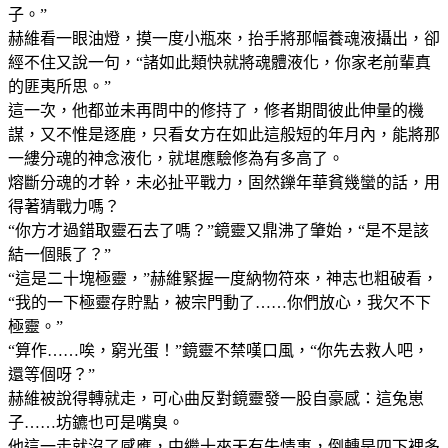
子。”
赫維看一眼油燈，摸一度小瓶來，抬手將那幅養魂液攝出，卻
經不住又說一句，“諸如此類快就將魂體液化，你家老前輩真
的匪夷所思。”
這一次，他都並未再問中的修持了，修者期間彼此伸量的機
謀，又不惟是逐鹿，只看女方在如此這般短的年月內，能將那
一縷分魂的神念液化，就堪應驗修為有多高了。
熔斷分魂的才幹，未必扯平戰力，固然鑠年華貧幾蠻的話，用
得著猜戰力嗎？
“你方才過錯取靈石去了嗎？”鏡靈又鼎沸了肇始，“是不是該
結一個賬了？”
“這是二十塊極靈，”赫維緊握一度納物符來，神志也粗破看，
“我的一下極靈存貯點，被宗門動了……你們放心，我欠不下
極靈。”
“算作……唉，窮光蛋！”鏡靈不禁嘆口風，“你先去救人吧，
還等個呀？”
赫維被說得轉就走，可心曲反對鏡靈發一股自豪感：這兔崽
子……坊鑣也可是嘴臭。
他這一走就沒了感應，中繼十來天有失情事，倒轉是四下裡多