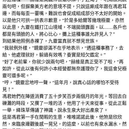
兩句吧，但摒棄美方老的意境不提，只說這廝成年跟在馮君耳
邊，而每每歪一霎嘴，難說也會促成組成部分不太好的開始。
以是他只可拱一拱表示歉意，“於是多給爾等幾塊極靈，亦然
以此意，九靈在鐵打江山境域，不端拋頭露面，以……各戶也
都是有頭臉的人，將心比心，攤上這種事誰允許見人？”
到結果他照例赤裸了，九靈當真就不想見世族。
“我就例外樣，”鏡靈卻滿不在乎地表示，“遇這種事務了，去
給、他處理就好，躲過有效嗎？委實是短欠鑑定。”
“好了老前輩，你就少說兩句吧，”赫維是真正受不了啦，“再
如許，從此以後有何許小本經營都無奈護理你了，我這會兒極
靈可還多呢。”
“哼，”鏡靈忿地哼一聲，“這年月，說真心話的哪怕不受待
見！”
馮君她們在陣道消費了五十步笑百步兩個月的年光，等回去白
礫灘的時段，又攢了一堆的活，他用了十天來從事，從此正鬆
一舉，絳珠草傳誦了神識，說永生泉大好出產泉了。
這是馮君第一手在閒暇的生意，唯唯諾諾此後，他煞是欣欣
然，來臨泉邊觀後感一晃兒，的這麼，以前也有泉水漏水，然