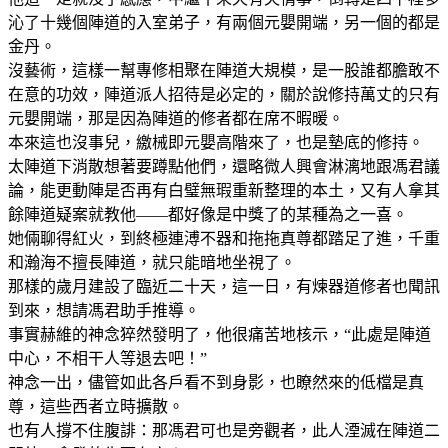
沁了十幾個陣道的入室弟子，有兩個元嬰開端，另一個的都是
金丹。
沒藝術，這樣一幫專修相聚在陣道大規模，是一股誰都膽敢不
在意的功效，陣道派人招待是必定的，關於說修持萬丈的只有
元嬰開端，那是因為陣道的修者都在席不暇暖。
本來這也沒事兒，繳械即元嬰高階來了，也是墊底的修持。
太陣道下消散想著要蹲點他們，還略微人興會淋漓地跟馮君議
論，能更動陣是否再有白璧無瑕重新整理的本土，又有人拿其
餘陣道疑案就教他——都好像是中獎了的某種為之一喜。
她倆聊得紅火，到終極連溥不器和拖拖真尊都踏足了進，千重
和瀚海不擅長陣道，就只能暗地坐視了。
那樣的歲月建設了臨近二十天，這一日，有煉器道修者也聞訊
到來，想請馮君助手推導。
事實赫維的神念猝然發明了，他很痛苦地核示，“此處是陣道
中心，不相干人等退去吧！”
神念一出，儘管如此各戶看不到身影，也瞭然來的低檔是真
尊，這些西者立時擴散。
也有人撐不住腹誹：那馮君可也是旁觀者，此人湮滅在陣道二