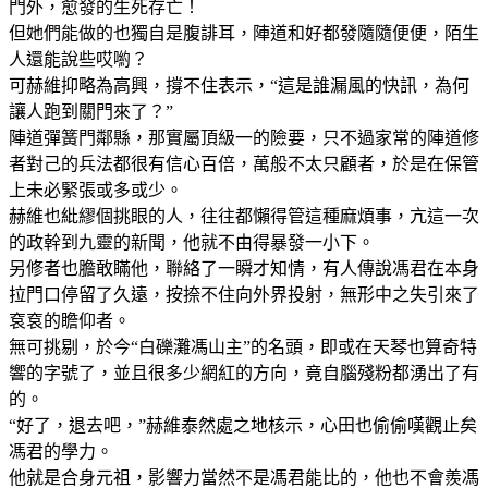
門外，愈發的生死存亡！
但她們能做的也獨自是腹誹耳，陣道和好都發隨隨便便，陌生
人還能說些哎喲？
可赫維抑略為高興，撐不住表示，“這是誰漏風的快訊，為何
讓人跑到關門來了？”
陣道彈簧門鄰縣，那實屬頂級一的險要，只不過家常的陣道修
者對己的兵法都很有信心百倍，萬般不太只顧者，於是在保管
上未必緊張或多或少。
赫維也紕繆個挑眼的人，往往都懶得管這種麻煩事，亢這一次
的政幹到九靈的新聞，他就不由得暴發一小下。
另修者也膽敢瞞他，聯絡了一瞬才知情，有人傳說馮君在本身
拉門口停留了久遠，按捺不住向外界投射，無形中之失引來了
袞袞的瞻仰者。
無可挑剔，於今“白礫灘馮山主”的名頭，即或在天琴也算奇特
響的字號了，並且很多少網紅的方向，竟自腦殘粉都湧出了有
的。
“好了，退去吧，”赫維泰然處之地核示，心田也偷偷嘆觀止矣
馮君的學力。
他就是合身元祖，影響力當然不是馮君能比的，他也不會羨馮