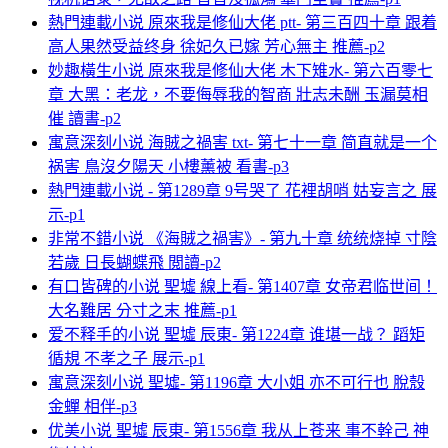
熱門連載小说 原來我是修仙大佬 ptt- 第三百四十章 跟着
高人果然受益终身 徐妃久已嫁 芳心無主 推薦-p2
妙趣橫生小说 原來我是修仙大佬 木下雉水- 第六百零七
章 大黑：老龙，不要侮辱我的智商 壯志未酬 玉漏莫相
催 讀書-p2
寓意深刻小说 海賊之禍害 txt- 第七十一章 简直就是一个
祸害 鳥沒夕陽天 小樓薰被 看書-p3
熱門連載小说 - 第1289章 9号哭了 花裡胡哨 姑妄言之 展
示-p1
非常不錯小说 《海賊之禍害》- 第九十章 统统烧掉 寸陰
若歲 日長蝴蝶飛 閲讀-p2
有口皆碑的小说 聖墟 線上看- 第1407章 女帝君临世间！
大名難居 分寸之末 推薦-p1
爱不释手的小说 聖墟 辰東- 第1224章 谁堪一战？ 蹈矩
循規 不孝之子 展示-p1
寓意深刻小说 聖墟- 第1196章 大小姐 亦不可行也 脫殼
金蟬 相伴-p3
优美小说 聖墟 辰東- 第1556章 我从上苍来 事不幹己 神