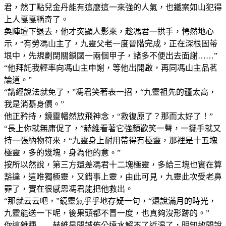
君，然丁點兒金丹能有這麼這一來強的人氣，也鐵案如山犯得
上人戛戛稱奇了。
奐陣壇下退去，他才突顯人影來，趁馮君一拱手，愕然地心
示，“有勞馮山主了，九靈父老一度晉階完成，正在深根固蒂
垠中，先規劃閉關鎖國一兩個甲子，諸多不便出去面謝……”
“他拜託我輕率向馮山主申謝，等他出開啟，再同馮山主品茗
論道。”
“講經說法就免了，”馮君笑著表一招，“九靈祖先的疆太高，
我是消綦身價。”
他正矜持，鏡靈幡然放飛神念，“救復原了？那而太好了！”
“長上你就無庸促了，”赫維看著它強顏歡笑一聲，一擺手就又
持一張納物符來，“九靈身上耐用帶得有極靈，那裡是十五塊
極靈，多的幾塊，身為他的意。”
按所以然說，第三方還差馮君十二塊極靈，多給三塊也實在算
豁達，這唯獨極靈，又錯事上靈，由此可見，九靈此次受老鼻
罪了，實在很感恩馮君能把他救出。
“那就云云吧，”鏡靈氣乎乎地存疑一句，“還說滿月的時光，
九靈能送一下呢，後果頭都不冒一度，也真夠沒形跡的。”
你這雜種……赫維是開誠佈公遠水解不了近渴了，明知故問說