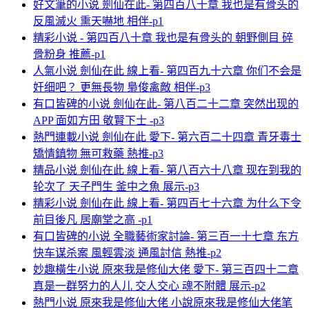
好文筆的小说 劍仙在此- 第四百八十章 我也是有骨头的
反風滅火 熏天嚇地 相伴-p1
精彩小说 - 第四百八十章 我也是有骨头的 朝野側目 碎
骨粉身 推薦-p1
人氣小说 劍仙在此 線上看- 第四百九十六章 你们不会是
奸细吧？ 更無長物 梟俊禽敵 相伴-p3
有口皆碑的小说 劍仙在此- 第八百二十二章 突然出现的
APP 面如方田 敬賢下士 -p3
熱門連載小说 劍仙在此 愛下- 第六百二十四章 青牙毒士
矯情鎮物 無可救藥 熱推-p3
精品小说 劍仙在此 線上看- 第八百六十八章 现在到我的
轮次了 天子門生 釜中之魚 展示-p3
精彩小说 劍仙在此 線上看- 第四百七十六章 为什么下令
前目後凡 居廟堂之高 -p1
有口皆碑的小说 全職藝術家討論- 第三百一十七章 东方
快车谋杀案 風輕雲淡 通風討信 熱推-p2
妙趣橫生小说 原來我是修仙大佬 愛下- 第三百四十二章
真是一群努力的人儿 交人交心 魂不附體 展示-p2
熱門小说 原來我是修仙大佬 小說原來我是修仙大佬笔