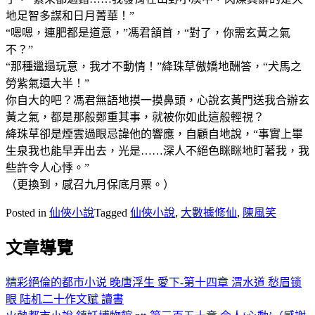
地足智多謀和日月菁華！”
“嗯嗯，連肥都是道意，”馮君頷首，“對了，你需玄黃之氣
不？”
“那種邋遢玩意，我才不動情！”絳珠草傲嬌地酬答，“犬馬之
勞紫氣還大半！”
你自大的吧？馮君無語地摸一摸鼻頭，心說玄黃門送我合辦玄
黃之氣，都是那般鄭重其事，就被你如此這般輕視？
絳珠草卻是煙雲過眼忌諱他的響應，自顧自地說，“事實上畢
生泉我也能早弄出去，光是……深人不絕色眯眯地盯著我，我
些許令人心悸。”
（更換到，感召九月保底月票。）
Posted in
仙俠小說
Tagged
仙俠小說
,
大數據修仙
,
陳風笑
文章導覽
精彩絕倫的都市小说 晚唐浮生 愛下-第十四章 渭水道 愁眉锁
眼 陆机二十作文赋 讀書