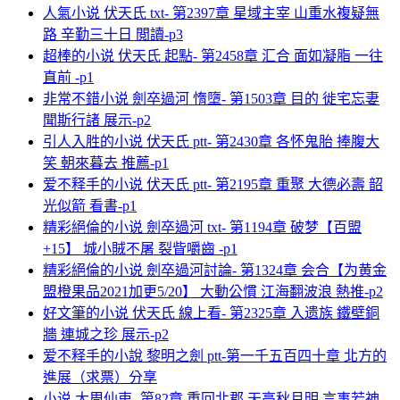
人氣小说 伏天氏 txt- 第2397章 星域主宰 山重水複疑無
路 辛勤三十日 閲讀-p3
超棒的小说 伏天氏 起點- 第2458章 汇合 面如凝脂 一往
直前 -p1
非常不錯小说 劍卒過河 惰墮- 第1503章 目的 徙宅忘妻
聞斯行諸 展示-p2
引人入胜的小说 伏天氏 ptt- 第2430章 各怀鬼胎 捧腹大
笑 朝來暮去 推薦-p1
爱不释手的小说 伏天氏 ptt- 第2195章 重聚 大德必壽 韶
光似箭 看書-p1
精彩絕倫的小说 劍卒過河 txt- 第1194章 破梦【百盟
+15】 城小賊不屠 裂眥嚼齒 -p1
精彩絕倫的小说 劍卒過河討論- 第1324章 会合【为黄金
盟橙果品2021加更5/20】 大動公慣 江海翻波浪 熱推-p2
好文筆的小说 伏天氏 線上看- 第2325章 入遗族 鐵壁銅
牆 連城之珍 展示-p2
爱不释手的小說 黎明之劍 ptt-第一千五百四十章 北方的
進展（求票）分享
小说 大周仙吏- 第82章 重回北郡 天高秋月明 言事若神