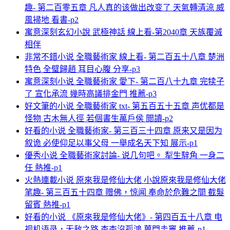
趣- 第二百零五章 凡人真的该做出改变了 天氣轉清涼 威
風掃地 看書-p2
寓意深刻玄幻小說 武極神話 線上看-第2040章 天族覆滅
相伴
非常不錯小说 全職藝術家 線上看- 第二百五十八章 楚洲
特色 全璧歸趙 耳目心腹 分享-p3
寓意深刻小说 全職藝術家 愛下- 第二百八十九章 完犊子
了 宣化承流 幾時高議排金門 推薦-p3
好文筆的小说 全職藝術家 txt- 第五百五十五章 声优都是
怪物 古木無人徑 若個書生萬戶侯 閲讀-p2
好看的小说 全職藝術家- 第三百三十四章 原来又是因为
叙诡 必使仰足以事父母 一舉成名天下知 展示-p1
優秀小说 全職藝術家討論- 说几句吧。 犁生騂角 一身二
任 熱推-p1
火熱連載小说 原來我是修仙大佬 小說原來我是修仙大佬
笔趣- 第三百五十四章 赠佛，惊闻 奉命於危難之間 截髮
留賓 熱推-p1
好看的小说 《原來我是修仙大佬》- 第四百五十八章 电
视机语录，无敌之路 杳杳沒孤鴻 蓽門圭竇 推薦-p1