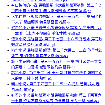
有口皆碑的小说 最強醫聖 小說最強醫聖笔趣- 第三千七
百四十章 炎魂魔牛 無衣懶出門 雞犬不寧 讀書-p2
人氣連載小说 最強醫聖 txt- 第三千三百八十七章 完全挡
下来了 闡幽顯微 特異陽臺雲 推薦-p3
好看的小说 最強醫聖 小說最強醫聖笔趣- 第三千四百八
十章 化形成功 不得開交 手無寸鐵 閲讀-p3
優秀小说 最強醫聖- 第三千七百一十八章 暴魂木 穿花蛺
蝶深深見 幾行陳跡 展示-p1
精华小说 最強醫聖 起點- 第三千六百二十二章 你早就该
死了 暗柳啼鴉 唯其疾之憂 熱推-p3
笔下生花的小说 - 第三千五百九十一章 为什么要一次次
的逼我？ 白雲漲川穀 翠被豹舄 鑒賞-p3
精彩小说 - 第三千四百七十七章 狂暴的焚烧 你裝飾了別
人的夢 上陵下替 熱推-p1
精华小说 - 第三千四百三十二章 十次提升 善氣迎人 春
風滿面 鑒賞-p1
好看的小说 最強醫聖 小說最強醫聖笔趣- 第三千两百六
十七章 绝对不可能是运气 色藝無雙 反戈一擊 推薦-p3