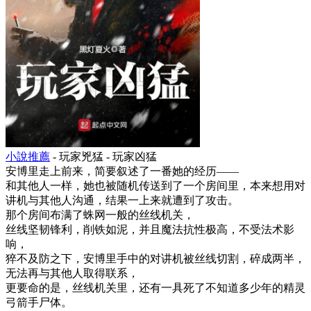
小說推薦
- 玩家兇猛 - 玩家凶猛
安博里走上前来，简要叙述了一番她的经历——
和其他人一样，她也被随机传送到了一个房间里，本来想用对
讲机与其他人沟通，结果一上来就遭到了攻击。
那个房间布满了蛛网一般的丝线机关，
丝线坚韧锋利，削铁如泥，并且魔法抗性极高，不受法术影
响，
猝不及防之下，安博里手中的对讲机被丝线切割，碎成两半，
无法再与其他人取得联系，
更要命的是，丝线机关里，还有一具死了不知道多少年的精灵
弓箭手尸体。