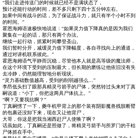
“我们走进传送门的时候就已经不是满状态了，
预计还能行动的时间，差不多只剩下四十五分钟左右。
如果中间有战斗的话，为了保证战斗力，就只有半个小时不到
的时间。”
霍恩海姆语速极快地说道：“如果灵力值下降真的是因为我们
聚集在一起的话，那只有两个办法。
继续一起行动，抓紧时间攀登圣山。
我们暂时分开，减缓灵力值下降幅度，各自寻找向上的通道，
通过对讲机联系彼此。”
霍恩海姆语气平静而沉稳，尽管他本人就是高等级的魔法师，
在这个环境下受到的压制最大，但长期的磨练让他依旧没有失
去冷静，仍然能理智地分析现状。
“灵力基础数值越高，受到的削弱越强么…”
李昂低头扫了眼那具精灵弓箭手的尸体，突然转过头来对丁真
嗣说道：“小丁，你把这两具尸体抗上。”
“啊？又要我抗啊？”
丁真嗣愣了一下，夔牛机甲背上的那个装有阴影魔兽残肢断臂
的包裹还没卸下来，现在又让他背尸，
大哥，你这是把我当湘西赶尸人使唤了啊？
话虽如此，丁真嗣还是照做了，将精灵弓箭手与所罗门的干枯
尸体抓在手中。