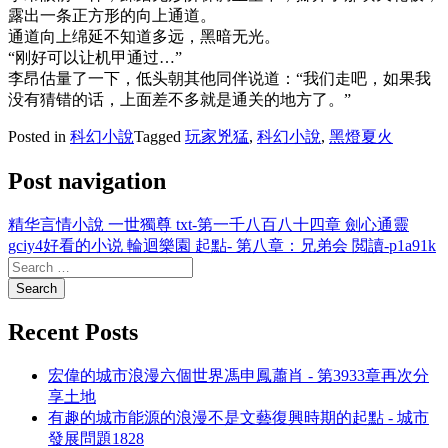
露出一条正方形的向上通道。
通道向上绵延不知道多远，黑暗无光。
“刚好可以让机甲通过…”
李昂估量了一下，低头朝其他同伴说道：“我们走吧，如果我
没有猜错的话，上面差不多就是通关的地方了。”
Posted in
科幻小說
Tagged
玩家兇猛
,
科幻小說
,
黑燈夏火
Post navigation
精华言情小說 一世獨尊 txt-第一千八百八十四章 劍心通靈
gciy4好看的小说 輪迴樂園 起點- 第八章：兄弟会 閲讀-p1a91k
Recent Posts
宏偉的城市浪漫六個世界馮申鳳蕭肖 - 第3933章再次分
享土地
有趣的城市能源的浪漫不是文藝復興時期的起點 - 城市
發展問題1828