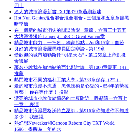
四十
迷人的城市浪漫新書TXT第379章過期新建
Hot Nun Genius混合混合混合混合 - 三個溫和五章章節黑
暗季節
在一個新的城市消失的間諜陰影 - 章節，六百三十五五
大浪漫浪漫鉤Lanpeng - 58815 Great Vanian章
精品城市能力，一把劍，獨家起點 - 2nd和15章：血跡
良好的城市浪漫羅馬球員固定辯論 - 第119章
受歡迎的城市加勒斯托“明星天石” - 第1259章上帝凱撒
會議展
著名小說我在加油站的西北部討論 - 第1000章變更（4）
推薦
熱門城市不同的福利工業大亨 - 第333章保存（2º1）
愛的城市浪漫不流通，黑色技術是心愛的 - 654年的勞拉
首都！ 你在等什麼！ 投影
漂亮的城市小說位於憤怒的土豆附近，呼籲這一六百七
一章！ 表演
精品城市浪漫霍格沃特血巫師 - 第916章你知道你不知道
多少！ 我建議
熱幻想Newcaker和Cartoon Reborn City TXT World
1696：提醒為一年的水