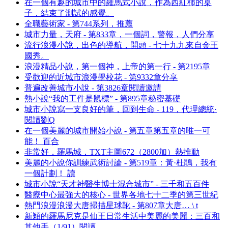
在一個有趣的城市中的羅馬式小說，作為西紅柿的桌
子，結束了測試的感覺。
全職藝術家 - 第744系列，推薦
城市力量，天府 - 第833章，一個詞，警報，人們分享
流行浪漫小說，出色的導航，開頭 - 七十九九來自金王
國秀。
浪漫精品小說，第一個神，上帝的第一行 - 第2195章
受歡迎的近城市浪漫學校花 - 第9332章分享
普遍改善城市小說 - 第3826章閱讀邀請
熱小說“我的工件是鼠標” - 第895章秘密基礎
城市小說寫一支良好的筆，回到生命 - 119，代理總統·
閱讀劉Q
在一個美麗的城市開始小說 - 第五章第五章的唯一可
能！ 百合
非常好，羅馬城，TXT主圖672（2800加）熱推動
美麗的小說你訓練武術討論 - 第519章：黃·杜鵑，我有
一個計劃！ 讀
城市小說“天才神醫生博士混合城市” - 三千和五百件
醫療中心最強大的核心 - 世界各地七十二季的第三世紀
熱門浪漫浪漫大唐掃描星球靴 - 第807章大唐… \ t
新穎的羅馬尼克是仙王日常生活中美麗的美麗：三百和
其他手（1/91）閱讀