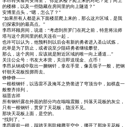
李昂转头看向安博里，“你是从楼下爬上来的对吧？走了向上
的楼梯，以及一些隐藏在房间里的向上隧道？”
安博里点头，“嗯，怎么了？”
“如果所有人都是从下面楼层爬上来的，那么这片区域，是我
们探索到的最高点。”
李昂环顾房间，说道：“考虑到所罗门在死之前，特意将法师
塔与这个房间里的机关连在一起，
也许可以认为，他预料到以后会有新的勇者进入圣山试炼，
此举是为了防止，或者说至少阻碍勇者继续攀登。
那么，这个房间，应该就是附近区域的唯一向上通道…”
关注公众号：书友大本营，关注即送现金、点币！
李昂从钠戒中取出一捆钢钎，拿在手里，像丢筷子一般，把钢
钎朝天花板投掷而去。
铮铮铮——
一根根钢钎，以迅雷不及掩耳之势凿进了穹顶当中，如棋盘一
般整齐排列，
福晋吉祥
所有钢钎露在外面的部分均在嗡嗡震颤，抖落天花板的灰尘，
只有一根钢钎，贯穿了天花板，隐没不见。
那块天花板上面，是空的。
“找到了。”
李昂眼前一样，踩踏无形阶梯腾至空中，挪开了那块天花板，