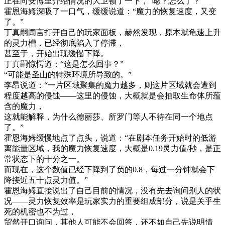
正在向安博里介绍情况的大卫顿了一下，“嗯？怎么了？”
霍恩海姆深吸了一口气，缓缓说道：“魔力的恢复速度，又变
了。”
丁真嗣闻言打开自己的玩家面板，赫然发现，原本就龟速上升
的灵力槽，已经彻底陷入了停滞，
甚至于，开始出现缓慢下降。
丁真嗣惊愕道：“这是怎么回事？”
“可能是圣山的特殊环境所导致的。”
李昂说道：“一片区域聚集的魔力越多，则这片区域就会遭到
程度越高的侵蚀——这里的侵蚀，大概就是会抽取生命体所蕴
含的魔力，
这就能解释，为什么德丽莎、所罗门等人不待在同一个地点
了。”
霍恩海姆缓慢地点了点头，说道：“在剧本任务开始时的低游
离能量区域，我的魔力恢复速度，大概是0.19灵力值/秒，是正
常状态下的十分之一。
而现在，这个数值已经下降到了负的0.8，每过一分钟就会下
降接近五十点灵力值。”
霍恩海姆直接说出了自己目前的情况，没有先去询问别人的状
况——灵力恢复效率是玩家实力的重要组成部分，说是关乎生
死的机密也不为过，
贸然开口询问，其他人可能不会回答，还不如自己先说明情