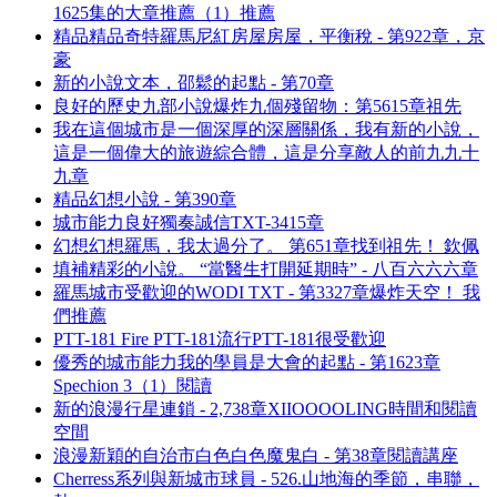
1625集的大章推薦（1）推薦
精品精品奇特羅馬尼紅房屋房屋，平衡稅 - 第922章，京
豪
新的小說文本，邵鬆的起點 - 第70章
良好的歷史九部小說爆炸九個殘留物：第5615章祖先
我在這個城市是一個深厚的深層關係，我有新的小說，
這是一個偉大的旅遊綜合體，這是分享敵人的前九九十
九章
精品幻想小說 - 第390章
城市能力良好獨奏誠信TXT-3415章
幻想幻想羅馬，我太過分了。 第651章找到祖先！ 欽佩
填補精彩的小說。 “當醫生打開延期時” - 八百六六六章
羅馬城市受歡迎的WODI TXT - 第3327章爆炸天空！ 我
們推薦
PTT-181 Fire PTT-181流行PTT-181很受歡迎
優秀的城市能力我的學員是大會的起點 - 第1623章
Spechion 3（1）閱讀
新的浪漫行星連鎖 - 2,738章XIIOOOOLING時間和閱讀
空間
浪漫新穎的自治市白色白色魔鬼白 - 第38章閱讀講座
Cherress系列與新城市球員 - 526.山地海的季節，串聯，