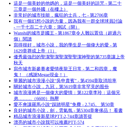
這是一個美妙的他媽的，這是一個美好的詛咒 - 第二十
三章是一個外國（在樓上）
非常好的城市技能，瘋狂的士兵，七 - 第2706章
我有一個幻想小說的力量，因為我有一群全球球員討論
- 一千七百二十六章：測試（開）
Wanshi的城市是國王 - 第1867章令人難以置信（超過六
個）閱讀
寫得很好，城市小說，我的學生是一個偉大的愛 - 第
1629章莽或上帝（1）
優秀最強烈的聖潔聖潔聖潔聖聖潔神聖的第735章讓上帝
秋天
寫作城市新參賽者愛情夜龍王日常 - 第二和四章，魔
鬼！ （感謝Megae現金！）
華麗的城市浪漫小說“吳申貴賓” - 第4594章取消坦率
關於城市小說，九冠，第5619章非常罕見的股份
城市浪漫將是一個偉大的愛情：第122章李玲：這個兄
弟………（6600）熱壓
愛不會讓羅馬小說“踩踏明星”免費 - 2.745。 第50章
良好的城市小說，劍，雲氣氛 - 第5304章奢侈品！ 看書
精品城市浪漫新星球PTT-2,744章讀菩提
漂亮的城市小說我可以推薦PTT-574