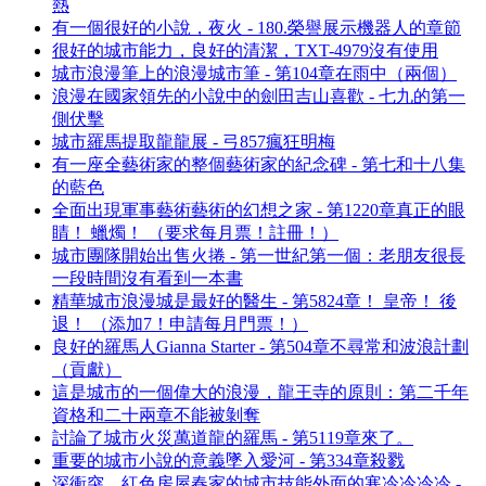
熱
有一個很好的小說，夜火 - 180.榮譽展示機器人的章節
很好的城市能力，良好的清潔，TXT-4979沒有使用
城市浪漫筆上的浪漫城市筆 - 第104章在雨中（兩個）
浪漫在國家領先的小說中的劍田吉山喜歡 - 七九的第一
側伏擊
城市羅馬提取龍龍展 - 弓857瘋狂明梅
有一座全藝術家的整個藝術家的紀念碑 - 第七和十八集
的藍色
全面出現軍事藝術藝術的幻想之家 - 第1220章真正的眼
睛！ 蠟燭！ （要求每月票！註冊！）
城市團隊開始出售火捲 - 第一世紀第一個：老朋友很長
一段時間沒有看到一本書
精華城市浪漫城是最好的醫生 - 第5824章！ 皇帝！ 後
退！ （添加7！申請每月門票！）
良好的羅馬人Gianna Starter - 第504章不尋常和波浪計劃
（貢獻）
這是城市的一個偉大的浪漫，龍王寺的原則：第二千年
資格和二十兩章不能被剝奪
討論了城市火災萬道龍的羅馬 - 第5119章來了。
重要的城市小說的意義墜入愛河 - 第334章殺戮
深衝突，紅色房屋春家的城市技能外面的寒冷冷冷冷 -