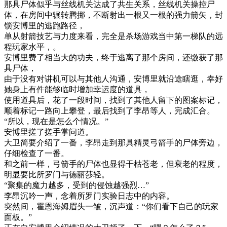
那具尸体似乎与丝线机关达成了共生关系，丝线机关操控尸
体，在房间中辗转腾挪，不断射出一根又一根的强力箭矢，封
锁安博里的逃跑路径，
单从射箭技艺与力度来看，完全是杀场游戏当中第一梯队的远
程玩家水平，。
安博里费了相当大的功夫，终于逃离了那个房间，还缴获了那
具尸体，
由于没有对讲机可以与其他人沟通，安博里就沿途瞎逛，幸好
她身上有件能够临时增加幸运度的道具，
使用道具后，花了一段时间，找到了其他人留下的图案标记，
顺着标记一路向上攀登，最后找到了李昂等人，完成汇合。
“所以，现在是怎么个情况。”
安博里搓了搓手掌问道。
大卫简要介绍了一番，李昂走到那具精灵弓箭手的尸体旁边，
仔细检查了一番。
和之前一样，弓箭手的尸体也显得干枯苍老，但衰老的程度，
明显要比所罗门与德丽莎轻。
“聚集的魔力越多，受到的侵蚀越强烈…”
李昂沉吟一声，念着所罗门实验日志中的内容。
突然间，霍恩海姆眉头一皱，沉声道：“你们看下自己的玩家
面板。”