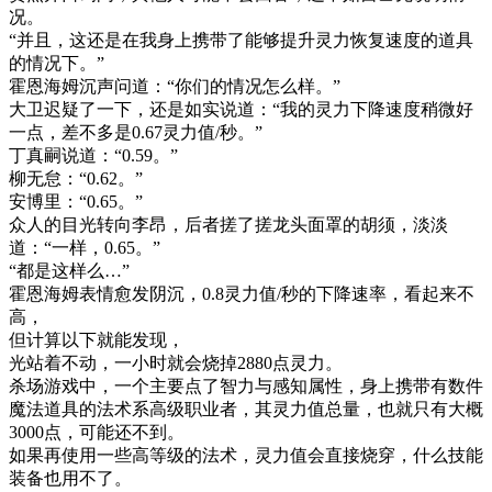
况。
“并且，这还是在我身上携带了能够提升灵力恢复速度的道具
的情况下。”
霍恩海姆沉声问道：“你们的情况怎么样。”
大卫迟疑了一下，还是如实说道：“我的灵力下降速度稍微好
一点，差不多是0.67灵力值/秒。”
丁真嗣说道：“0.59。”
柳无怠：“0.62。”
安博里：“0.65。”
众人的目光转向李昂，后者搓了搓龙头面罩的胡须，淡淡
道：“一样，0.65。”
“都是这样么…”
霍恩海姆表情愈发阴沉，0.8灵力值/秒的下降速率，看起来不
高，
但计算以下就能发现，
光站着不动，一小时就会烧掉2880点灵力。
杀场游戏中，一个主要点了智力与感知属性，身上携带有数件
魔法道具的法术系高级职业者，其灵力值总量，也就只有大概
3000点，可能还不到。
如果再使用一些高等级的法术，灵力值会直接烧穿，什么技能
装备也用不了。