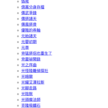
僞戒
億萬分身存檔
儒武爭鋒
儒道諸天
儒風道骨
優雅的卷軸
元始諸天
元嬰初期
元尊
兇猛道侶也重生了
兇靈祕聞錄
光之序曲
光怪陸離偵探社
光暗龍
光耀艾澤拉斯
光腳走路
光陰默
光頭魔法師
克隆吸鐵石