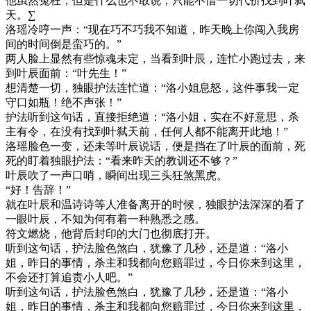
他虽然冤枉，但是什么也不敢说，只能不惜一切代价找到叶弑
天。∑
洛瑶冷哼一声：“现在巧不巧我不知道，昨天晚上你闯入我房
间的时间倒是蛮巧的。”
两人脸上显然有些惊魂未定，当看到叶辰，连忙小跑过去，来
到叶辰面前：“叶先生！”
想清楚一切，独眼护法连忙道：“洛小姐息怒，这件事我一定
守口如瓶！绝不声张！”
护法听到这句话，直接拒绝道：“洛小姐，实在不好意思，杀
主有令，在没有找到叶弑天前，任何人都不能离开此地！”
洛瑶脸色一变，还未等叶辰说话，便是挡在了叶辰的面前，死
死的盯着独眼护法：“看来昨天的教训还不够？”
叶辰吹了一声口哨，瞬间出现三头狂煞黑虎。
“好！告辞！”
就在叶辰和温诗诗等人准备离开的时候，独眼护法深深的看了
一眼叶辰，不知为何有着一种熟悉之感。
符文燃烧，他背后封印的大门也彻底打开。
听到这句话，护法脸色煞白，犹豫了几秒，还是道：“洛小
姐，昨日的事情，杀主和我都向您赔罪过，今日你来到这里，
不会还打算追责小人吧。”
听到这句话，护法脸色煞白，犹豫了几秒，还是道：“洛小
姐，昨日的事情，杀主和我都向您赔罪过，今日你来到这里，