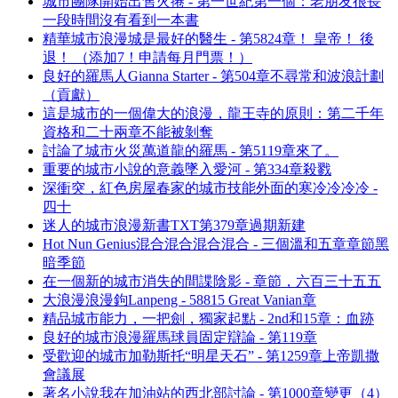
城市團隊開始出售火捲 - 第一世紀第一個：老朋友很長
一段時間沒有看到一本書
精華城市浪漫城是最好的醫生 - 第5824章！ 皇帝！ 後
退！ （添加7！申請每月門票！）
良好的羅馬人Gianna Starter - 第504章不尋常和波浪計劃
（貢獻）
這是城市的一個偉大的浪漫，龍王寺的原則：第二千年
資格和二十兩章不能被剝奪
討論了城市火災萬道龍的羅馬 - 第5119章來了。
重要的城市小說的意義墜入愛河 - 第334章殺戮
深衝突，紅色房屋春家的城市技能外面的寒冷冷冷冷 -
四十
迷人的城市浪漫新書TXT第379章過期新建
Hot Nun Genius混合混合混合混合 - 三個溫和五章章節黑
暗季節
在一個新的城市消失的間諜陰影 - 章節，六百三十五五
大浪漫浪漫鉤Lanpeng - 58815 Great Vanian章
精品城市能力，一把劍，獨家起點 - 2nd和15章：血跡
良好的城市浪漫羅馬球員固定辯論 - 第119章
受歡迎的城市加勒斯托“明星天石” - 第1259章上帝凱撒
會議展
著名小說我在加油站的西北部討論 - 第1000章變更（4）