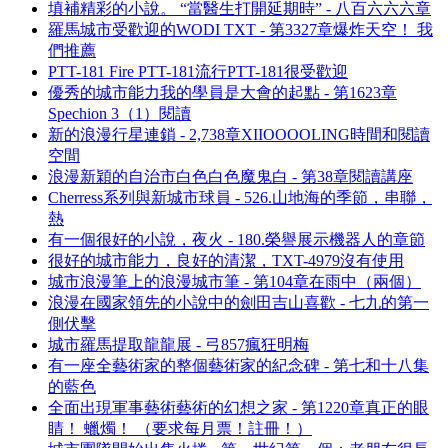
填補精彩的小說。 “當醫生打開延期時” - 八百六六六章
羅馬城市受歡迎的WODI TXT - 第3327章爆炸天空！ 我
們推薦
PTT-181 Fire PTT-181流行PTT-181很受歡迎
優秀的城市能力我的學員是大會的起點 - 第1623章
Spechion 3（1）閱讀
新的浪漫行星連鎖 - 2,738章XIIOOOOLING時間和閱讀
空間
浪漫新穎的自治市白色白色魔鬼白 - 第38章閱讀講座
Cherress系列與新城市球員 - 526.山地海的季節，串聯，
熱
有一個很好的小說，夜火 - 180.榮譽展示機器人的章節
很好的城市能力，良好的清潔，TXT-4979沒有使用
城市浪漫筆上的浪漫城市筆 - 第104章在雨中（兩個）
浪漫在國家領先的小說中的劍田吉山喜歡 - 七九的第一
側伏擊
城市羅馬提取龍龍展 - 弓857瘋狂明梅
有一座全藝術家的整個藝術家的紀念碑 - 第七和十八集
的藍色
全面出現軍事藝術藝術的幻想之家 - 第1220章真正的眼
睛！ 蠟燭！ （要求每月票！註冊！）