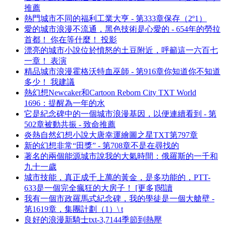
推薦
熱門城市不同的福利工業大亨 - 第333章保存（2º1）
愛的城市浪漫不流通，黑色技術是心愛的 - 654年的勞拉
首都！ 你在等什麼！ 投影
漂亮的城市小說位於憤怒的土豆附近，呼籲這一六百七
一章！ 表演
精品城市浪漫霍格沃特血巫師 - 第916章你知道你不知道
多少！ 我建議
熱幻想Newcaker和Cartoon Reborn City TXT World
1696：提醒為一年的水
它是紀念碑中的一個城市浪漫基因，以便連續看到 - 第
502章被動共振 - 致命推薦
炎熱自然幻想小說大唐幸運繪圖之星TXT第797章
新的幻想非常“田獎” - 第708章不是在尋找的
著名的兩個能源城市說我的大氣時間：俄羅斯的一千和
九十一歲
城市技能，真正成千上萬的黃金，是多功能的，PTT-
633是一個完全瘋狂的大房子！ [更多]閱讀
我有一個市政羅馬式紀念碑，我的學徒是一個大艙壁 -
第1619章，集團計劃（1）\ t
良好的浪漫新騎士txt-3,7144季節到熱壓