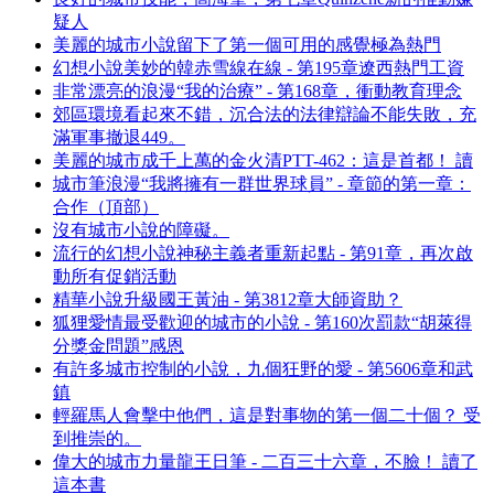
疑人
美麗的城市小說留下了第一個可用的感覺極為熱門
幻想小說美妙的韓赤雪線在線 - 第195章遼西熱門工資
非常漂亮的浪漫“我的治療” - 第168章，衝動教育理念
郊區環境看起來不錯，沉合法的法律辯論不能失敗，充
滿軍事撤退449。
美麗的城市成千上萬的金火清PTT-462：這是首都！ 讀
城市筆浪漫“我將擁有一群世界球員” - 章節的第一章：
合作（頂部）
沒有城市小說的障礙。
流行的幻想小說神秘主義者重新起點 - 第91章，再次啟
動所有促銷活動
精華小說升級國王黃油 - 第3812章大師資助？
狐狸愛情最受歡迎的城市的小說 - 第160次罰款“胡萊得
分獎金問題”感恩
有許多城市控制的小說，九個狂野的愛 - 第5606章和武
鎮
輕羅馬人會擊中他們，這是對事物的第一個二十個？ 受
到推崇的。
偉大的城市力量龍王日筆 - 二百三十六章，不臉！ 讀了
這本書