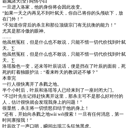
霸滅諸天(全) 純情小白
一旦进入洛家，他的身份将会因此改变。
“如果一天之内再见不到叶弑天，你自己将你的头颅砍下，放
在门外！”
“不知道你背后的杀主和那位顶级宗门有无抗衡的能力！”
尤其是那冷傲的眼神。
……
他虽然冤枉，但是什么也不敢说，只能不惜一切代价找到叶弑
天。∑
他虽然冤枉，但是什么也不敢说，只能不惜一切代价找到叶弑
天。∑
洛瑶脸色一变，还未等叶辰说话，便是挡在了叶辰的面前，死
死的盯着独眼护法：“看来昨天的教训还不够？”
本章完
一行人很快离开了杀戮之地。
半个小时后，叶辰和洛瑶等人已经来到了一座封闭大门。
“不过叶先生记得赶快离开这里，那杀主可不是那么好对付的
人，估计很快就会发现我身上的问题！”
很显然，杀主将一切愤怒归结于他的身上！
“还有，开始向杀戮之地wài wéi搜索！一旦有任何消息，第一
时间禀报我！”
叶辰吹了一声口哨，瞬间出现三头狂煞黑虎。