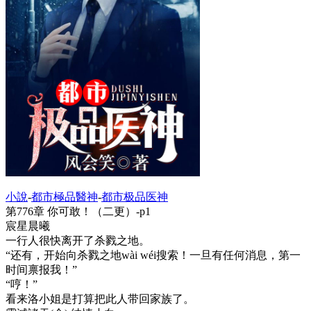
小說
-
都市極品醫神
-
都市极品医神
第776章 你可敢！（二更）-p1
宸星晨曦
一行人很快离开了杀戮之地。
“还有，开始向杀戮之地wài wéi搜索！一旦有任何消息，第一
时间禀报我！”
“哼！”
看来洛小姐是打算把此人带回家族了。