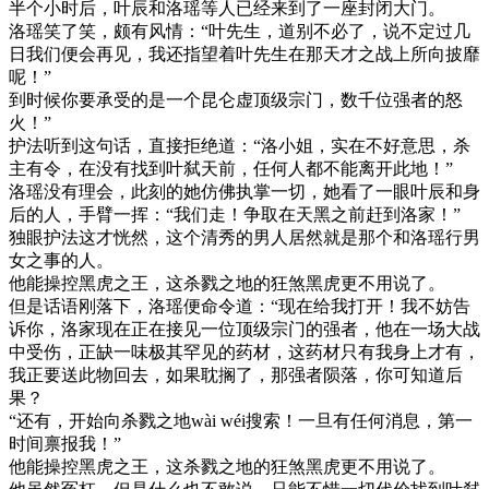
半个小时后，叶辰和洛瑶等人已经来到了一座封闭大门。
洛瑶笑了笑，颇有风情：“叶先生，道别不必了，说不定过几
日我们便会再见，我还指望着叶先生在那天才之战上所向披靡
呢！”
到时候你要承受的是一个昆仑虚顶级宗门，数千位强者的怒
火！”
护法听到这句话，直接拒绝道：“洛小姐，实在不好意思，杀
主有令，在没有找到叶弑天前，任何人都不能离开此地！”
洛瑶没有理会，此刻的她仿佛执掌一切，她看了一眼叶辰和身
后的人，手臂一挥：“我们走！争取在天黑之前赶到洛家！”
独眼护法这才恍然，这个清秀的男人居然就是那个和洛瑶行男
女之事的人。
他能操控黑虎之王，这杀戮之地的狂煞黑虎更不用说了。
但是话语刚落下，洛瑶便命令道：“现在给我打开！我不妨告
诉你，洛家现在正在接见一位顶级宗门的强者，他在一场大战
中受伤，正缺一味极其罕见的药材，这药材只有我身上才有，
我正要送此物回去，如果耽搁了，那强者陨落，你可知道后
果？
“还有，开始向杀戮之地wài wéi搜索！一旦有任何消息，第一
时间禀报我！”
他能操控黑虎之王，这杀戮之地的狂煞黑虎更不用说了。