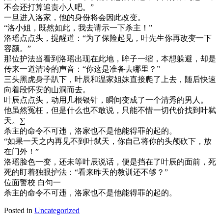
不会还打算追责小人吧。”
一旦进入洛家，他的身份将会因此改变。
“洛小姐，既然如此，我去请示一下杀主！”
洛瑶点点头，提醒道：“为了保险起见，叶先生你再改变一下
容颜。”
那位护法当看到洛瑶出现在此地，眸子一缩，本想躲避，却是
传来一道清冷的声音：“你这是准备去哪里？”
三头黑虎身子趴下，叶辰和温家姐妹直接爬了上去，随后快速
向着段怀安的山洞而去。
叶辰点点头，动用几根银针，瞬间变成了一个清秀的男人。
他虽然冤枉，但是什么也不敢说，只能不惜一切代价找到叶弑
天。∑
杀主的命令不可违，洛家也不是他能得罪的起的。
“如果一天之内再见不到叶弑天，你自己将你的头颅砍下，放
在门外！”
洛瑶脸色一变，还未等叶辰说话，便是挡在了叶辰的面前，死
死的盯着独眼护法：“看来昨天的教训还不够？”
位面警校 白句一
杀主的命令不可违，洛家也不是他能得罪的起的。
Posted in
Uncategorized