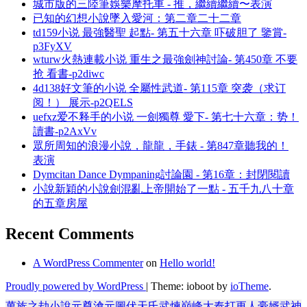
城市版的三陸筆娛樂摩托車 - 推，繼續繼續〜表演
已知的幻想小說墜入愛河：第二章二十二章
td159小说 最強醫聖 起點- 第五十六章 吓破胆了 鑒賞-
p3FyXV
wturw火熱連載小说 重生之最強劍神討論- 第450章 不要
抢 看書-p2diwc
4d138好文筆的小说 全屬性武道- 第115章 突袭（求订
阅！） 展示-p2QELS
uefxz爱不释手的小说 一劍獨尊 愛下- 第七十六章：势！
讀書-p2AxVv
眾所周知的浪漫小說，龍龍，手錶 - 第847章聽我的！
表演
Dymcitan Dance Dympaning討論園 - 第16章：封閉閱讀
小說新穎的小說劍混亂上帝開始了一點 - 五千九八十章
的五章房屋
Recent Comments
A WordPress Commenter
on
Hello world!
Proudly powered by WordPress
|
Theme: ioboot by
ioTheme
.
萬族之劫
小說
元尊
滄元圖
伏天氏
武煉巔峰
大奉打更人
豪婿
武神