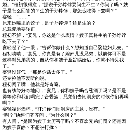
婚。”程初很得意，“据说子孙饽饽要问生不生？你问了吗？嫂
子是怎么回答的？生的子孙饽饽，那怎么吃得下去啊？”
宴轻：“……”
原来她嘴里的饺子，是子孙饽饽？还是生的？
总裁爹地要转正
程初不解，“宴兄，你这是什么表情？嫂子真将生的子孙饽饽
吃下去了？”
宴轻瞪了他一眼，“告诉你做什么？想知道自己娶媳妇儿去。”
程初啧啧，“宴兄，你真是有了媳妇儿没兄弟，以前你可不是
这样对兄弟我的，自从你和嫂子圣旨赐婚后，你就不待见我
了。”
宴轻没好气，“那是你话太多了。”
还专捡他不爱听的说。
程初闭了嘴，他就是好奇嘛。
也有纨绔好奇地问，“宴兄，你和嫂子喝合卺酒了吗？是不是
得等你和我们喝完了合卺酒，兄弟们去闹洞房的时候你们再喝
啊？”
宴轻端起酒杯，“打消你们闹洞房的主意，没有。”
“啊？”纨绔们齐齐问，“为什么啊？”
有人问，“是因为嫂子太厉害了吗？不喜欢兄弟们闹？还是因
为嫂子喜静？不想被打扰？”