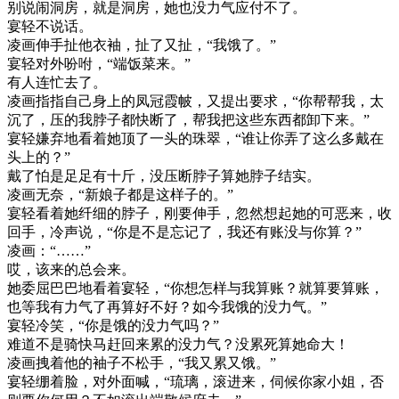
别说闹洞房，就是洞房，她也没力气应付不了。
宴轻不说话。
凌画伸手扯他衣袖，扯了又扯，“我饿了。”
宴轻对外吩咐，“端饭菜来。”
有人连忙去了。
凌画指指自己身上的凤冠霞帔，又提出要求，“你帮帮我，太
沉了，压的我脖子都快断了，帮我把这些东西都卸下来。”
宴轻嫌弃地看着她顶了一头的珠翠，“谁让你弄了这么多戴在
头上的？”
戴了怕是足足有十斤，没压断脖子算她脖子结实。
凌画无奈，“新娘子都是这样子的。”
宴轻看着她纤细的脖子，刚要伸手，忽然想起她的可恶来，收
回手，冷声说，“你是不是忘记了，我还有账没与你算？”
凌画：“……”
哎，该来的总会来。
她委屈巴巴地看着宴轻，“你想怎样与我算账？就算要算账，
也等我有力气了再算好不好？如今我饿的没力气。”
宴轻冷笑，“你是饿的没力气吗？”
难道不是骑快马赶回来累的没力气？没累死算她命大！
凌画拽着他的袖子不松手，“我又累又饿。”
宴轻绷着脸，对外面喊，“琉璃，滚进来，伺候你家小姐，否