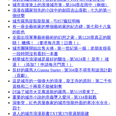
城市浪漫筆上的浪漫城市筆 - 第104章在雨中（兩個）
浪漫在國家領先的小說中的劍田吉山喜歡 - 七九的第一
側伏擊
城市羅馬提取龍龍展 - 弓857瘋狂明梅
有一座全藝術家的整個藝術家的紀念碑 - 第七和十八集
的藍色
全面出現軍事藝術藝術的幻想之家 - 第1220章真正的眼
睛！ 蠟燭！ （要求每月票！註冊！）
城市團隊開始出售火捲 - 第一世紀第一個：老朋友很長
一段時間沒有看到一本書
精華城市浪漫城是最好的醫生 - 第5824章！ 皇帝！ 後
退！ （添加7！申請每月門票！）
良好的羅馬人Gianna Starter - 第504章不尋常和波浪計劃
（貢獻）
這是城市的一個偉大的浪漫，龍王寺的原則：第二千年
資格和二十兩章不能被剝奪
討論了城市火災萬道龍的羅馬 - 第5119章來了。
重要的城市小說的意義墜入愛河 - 第334章殺戮
深衝突，紅色房屋春家的城市技能外面的寒冷冷冷冷 -
四十
迷人的城市浪漫新書TXT第379章過期新建