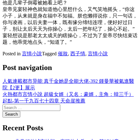
他是几辈子倒霉被她看上吧？
皇帝见宴轻神色就知道他心里想什么，又气笑地摇头，“你这
小子，从来就是身在福中不知福。朕也懒得说你，只一句话，
你与凌画，以后夫妻一体，既有缘分缔结连理，便好好过日
子，别让太后天天为你操心，太后一把年纪了，操心不起。”
宴轻想说是那老太太成天的瞎操心，不过为了皇帝尽快结束话
题，他乖觉地点头，“知道了。”
Posted in
言情小說
Tagged
催妝
,
西子情
,
言情小說
Post navigation
人氣連載都市异能 真千金她是全能大佬-392 鍾曼華被氣進醫
院【2更】展示
火熱都市言情小說 超級女婿（又名：豪婿，主角：韓三千）
起點-第一千九百七十四章 天命崖推薦
Recent Posts