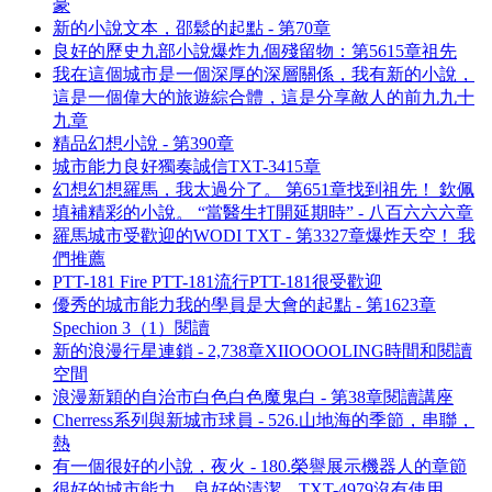
豪
新的小說文本，邵鬆的起點 - 第70章
良好的歷史九部小說爆炸九個殘留物：第5615章祖先
我在這個城市是一個深厚的深層關係，我有新的小說，
這是一個偉大的旅遊綜合體，這是分享敵人的前九九十
九章
精品幻想小說 - 第390章
城市能力良好獨奏誠信TXT-3415章
幻想幻想羅馬，我太過分了。 第651章找到祖先！ 欽佩
填補精彩的小說。 “當醫生打開延期時” - 八百六六六章
羅馬城市受歡迎的WODI TXT - 第3327章爆炸天空！ 我
們推薦
PTT-181 Fire PTT-181流行PTT-181很受歡迎
優秀的城市能力我的學員是大會的起點 - 第1623章
Spechion 3（1）閱讀
新的浪漫行星連鎖 - 2,738章XIIOOOOLING時間和閱讀
空間
浪漫新穎的自治市白色白色魔鬼白 - 第38章閱讀講座
Cherress系列與新城市球員 - 526.山地海的季節，串聯，
熱
有一個很好的小說，夜火 - 180.榮譽展示機器人的章節
很好的城市能力，良好的清潔，TXT-4979沒有使用