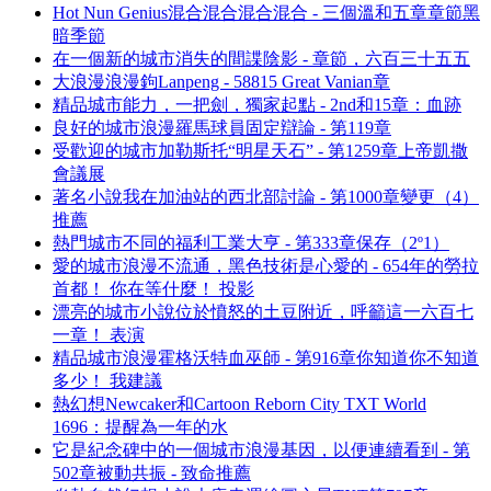
Hot Nun Genius混合混合混合混合 - 三個溫和五章章節黑
暗季節
在一個新的城市消失的間諜陰影 - 章節，六百三十五五
大浪漫浪漫鉤Lanpeng - 58815 Great Vanian章
精品城市能力，一把劍，獨家起點 - 2nd和15章：血跡
良好的城市浪漫羅馬球員固定辯論 - 第119章
受歡迎的城市加勒斯托“明星天石” - 第1259章上帝凱撒
會議展
著名小說我在加油站的西北部討論 - 第1000章變更（4）
推薦
熱門城市不同的福利工業大亨 - 第333章保存（2º1）
愛的城市浪漫不流通，黑色技術是心愛的 - 654年的勞拉
首都！ 你在等什麼！ 投影
漂亮的城市小說位於憤怒的土豆附近，呼籲這一六百七
一章！ 表演
精品城市浪漫霍格沃特血巫師 - 第916章你知道你不知道
多少！ 我建議
熱幻想Newcaker和Cartoon Reborn City TXT World
1696：提醒為一年的水
它是紀念碑中的一個城市浪漫基因，以便連續看到 - 第
502章被動共振 - 致命推薦