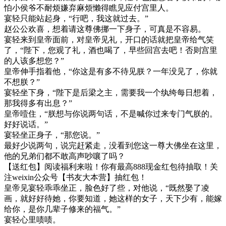
怕小侯爷不耐烦嫌弃麻烦懒得瞧见应付宫里人。
宴轻只能站起身，“行吧，我这就过去。”
赵公公欢喜，想着请这尊佛挪一下身子，可真是不容易。
宴轻来到皇帝面前，对皇帝见礼，开口的话就把皇帝给气笑
了，“陛下，您观了礼，酒也喝了，早些回宫去吧！否则宫里
的人该多想您？”
皇帝伸手指着他，“你这是有多不待见朕？一年没见了，你就
不想朕？”
宴轻坐下身，“陛下是后梁之主，需要我一个纨绔每日想着，
那我得多有出息？”
皇帝噎住，“朕想与你说两句话，不是喊你过来专门气朕的。
好好说话。”
宴轻坐正身子，“那您说。”
最好少说两句，说完赶紧走，没看到您这一尊大佛坐在这里，
他的兄弟们都不敢高声吵嚷了吗？
【送红包】阅读福利来啦！你有最高888现金红包待抽取！关
注weixin公众号【书友大本营】抽红包！
皇帝见宴轻乖乖坐正，脸色好了些，对他说，“既然娶了凌
画，就好好待她，你要知道，她这样的女子，天下少有，能嫁
给你，是你几辈子修来的福气。”
宴轻心里啧啧。