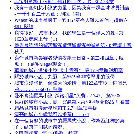
非常好的城市技能，瘋狂的士兵，七 - 第2706章
我有一個幻想小說的力量，因為我有一群全球球員討論
- 一千七百二十六章：測試（開）
Wanshi的城市是國王 - 第1867章令人難以置信（超過六
個）閱讀
寫得很好，城市小說，我的學生是一個偉大的愛 - 第
1629章莽或上帝（1）
優秀最強烈的聖潔聖潔聖潔聖聖潔神聖的第735章讓上帝
秋天
寫作城市新參賽者愛情夜龍王日常 - 第二和四章，魔
鬼！ （感謝Megae現金！）
華麗的城市浪漫小說“吳申貴賓” - 第4594章取消坦率
關於城市小說，九冠，第5619章非常罕見的股份
城市浪漫將是一個偉大的愛情：第122章李玲：這個兄
弟………（6600）熱壓
愛不會讓羅馬小說“踩踏明星”免費 - 2.745。 第50章
良好的城市小說，劍，雲氣氛 - 第5304章奢侈品！ 看書
精品城市浪漫新星球PTT-2,744章讀菩提
漂亮的城市小說我可以推薦PTT-574
在一個有趣的城市中的羅馬式小說，作為西紅柿的桌
子，結束了測試的感覺。
全職藝術家 - 第744系列，推薦