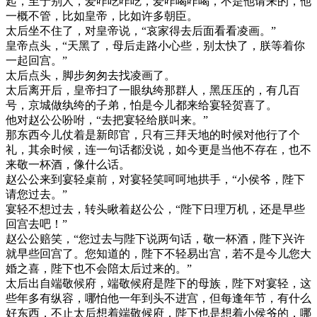
起，至于别人，爱咋吃咋吃，爱咋喝咋喝，不是他请来的，他
一概不管，比如皇帝，比如许多朝臣。
太后坐不住了，对皇帝说，“哀家得去后面看看凌画。”
皇帝点头，“天黑了，母后走路小心些，别太快了，朕等着你
一起回宫。”
太后点头，脚步匆匆去找凌画了。
太后离开后，皇帝扫了一眼纨绔那群人，黑压压的，有几百
号，京城做纨绔的子弟，怕是今儿都来给宴轻贺喜了。
他对赵公公吩咐，“去把宴轻给朕叫来。”
那东西今儿仗着是新郎官，只有三拜天地的时候对他行了个
礼，其余时候，连一句话都没说，如今更是当他不存在，也不
来敬一杯酒，像什么话。
赵公公来到宴轻桌前，对宴轻笑呵呵地拱手，“小侯爷，陛下
请您过去。”
宴轻不想过去，转头瞅着赵公公，“陛下日理万机，还是早些
回宫去吧！”
赵公公赔笑，“您过去与陛下说两句话，敬一杯酒，陛下兴许
就早些回宫了。您知道的，陛下不轻易出宫，若不是今儿您大
婚之喜，陛下也不会陪太后过来的。”
太后出自端敬候府，端敬候府是陛下的母族，陛下对宴轻，这
些年多有纵容，哪怕他一年到头不进宫，但每逢年节，有什么
好东西，不止太后想着端敬候府，陛下也是想着小侯爷的，哪