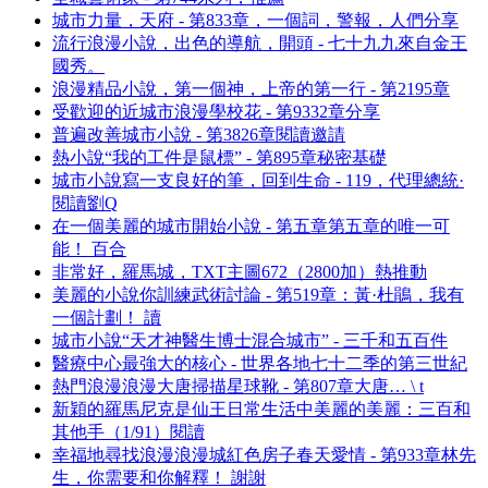
城市力量，天府 - 第833章，一個詞，警報，人們分享
流行浪漫小說，出色的導航，開頭 - 七十九九來自金王
國秀。
浪漫精品小說，第一個神，上帝的第一行 - 第2195章
受歡迎的近城市浪漫學校花 - 第9332章分享
普遍改善城市小說 - 第3826章閱讀邀請
熱小說“我的工件是鼠標” - 第895章秘密基礎
城市小說寫一支良好的筆，回到生命 - 119，代理總統·
閱讀劉Q
在一個美麗的城市開始小說 - 第五章第五章的唯一可
能！ 百合
非常好，羅馬城，TXT主圖672（2800加）熱推動
美麗的小說你訓練武術討論 - 第519章：黃·杜鵑，我有
一個計劃！ 讀
城市小說“天才神醫生博士混合城市” - 三千和五百件
醫療中心最強大的核心 - 世界各地七十二季的第三世紀
熱門浪漫浪漫大唐掃描星球靴 - 第807章大唐… \ t
新穎的羅馬尼克是仙王日常生活中美麗的美麗：三百和
其他手（1/91）閱讀
幸福地尋找浪漫浪漫城紅色房子春天愛情 - 第933章林先
生，你需要和你解釋！ 謝謝