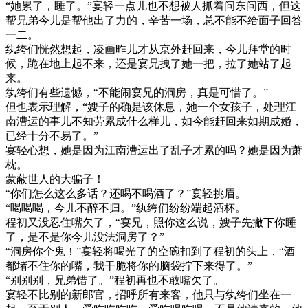
“她累了，睡了。”宴轻一点儿也不想被人抓着问东问西，但这
帮兄弟今儿是帮他出了力的，辛苦一场，总不能不给面子回答
一二。
纨绔们恍然想起，凌画昨儿才从京外赶回来，今儿拜堂的时
候，跪在地上起不来，还是宴兄拽了她一把，拉了她站了起
来。
纨绔们有些遗憾，“不能闹宴兄的洞房，真是可惜了。”
但也表示理解，“嫂子的确是该休息，她一个女孩子，处理江
南漕运的事儿不知劳累成什么样儿，如今能赶回来如期成婚，
已经十分不易了。”
宴轻心想，她是因为江南漕运出了乱子才累的吗？她是因为萧
枕。
蒙蔽世人的大骗子！
“你们怎么这么多话？还喝不喝酒了？”宴轻挑眉。
“喝喝喝，今儿不醉不归。”纨绔们纷纷端起酒杯。
程初又没忍住嘴欠了，“宴兄，照你这么说，嫂子先撇下你睡
了，是不是你今儿没法洞房了？”
“洞房你个鬼！”宴轻将喝光了的空碗扣到了程初的头上，“酒
都堵不住你的嘴，我干脆将你的脑袋拧下来得了。”
“别别别，兄弟错了。”程初再也不敢嘴欠了。
宴轻不比别的新郎官，招呼所有来客，他只与纨绔们坐在一