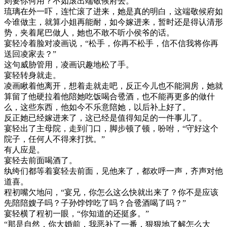
则要你何用？不如滚出端敬候府去。”
琉璃在外一吓，连忙滚了进来，她是真的明白，这端敬候府如
今谁做主，就算小姐再能耐，如今嫁进来，暂时还是得认清形
势，夹着尾巴做人，她也不敢不听小侯爷的话。
宴轻冷着脸对凌画说，“松手，你再不松手，信不信我将你再
送回凌家去？”
这句威胁管用，凌画识趣地松了手。
宴轻转身就走。
凌画瞅着他离开，想着走就走吧，反正今儿也不能洞房，她就
算留了他硬拉着他陪她吃饭喝合卺酒，也不能再更多的做什
么，这些东西，他如今不乐意陪她，以后补上好了。
反正她已经嫁进来了，这已经是值得知足的一件事儿了。
宴轻出了主母院，走到门口，脚步顿了顿，吩咐，“守好这个
院子，任何人不得来打扰。”
有人应是。
宴轻去前面喝酒了。
纨绔们都等着宴轻去前面，见他来了，都欢呼一声，齐声对他
道喜。
程初嘴欠地问，“宴兄，你怎么这么快就出来了？你不是应该
先陪陪嫂子吗？子孙饽饽吃了吗？合卺酒喝了吗？”
宴轻横了程初一眼，“你知道的还挺多。”
“那是自然，你大婚前，我恶补了一番，狠狠地了解怎么大