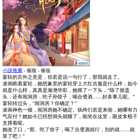
小說推薦
- 催妝 - 催妆
宴轻的言外之意是，你若是说一句行了，那我就走了。
凌画瞧着宴轻，她想象里的宴轻穿上大红吉服是什么样，如今
就是什么样，真真是潋滟华彩，她摇了一下头，“除了掀盖
头，还有闹洞房，吃子孙饺子，喝合卺酒……好多事儿呢。”
宴轻转过头，“闹洞房？你确定？”
凌画神色一顿，闹洞房她不确定。纨绔们若是来闹，她哪有力
气应付？她如今已经想倒头就睡了，能坐在这里，眼皮拿棍子
支撑着呢。
她改了口，“那、吃了饺子，喝了合卺酒就行，别的就……就
算了吧！”