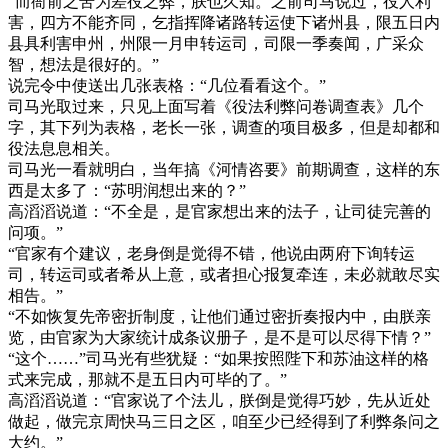
“而衙前之苦为差役之弊，朕也久知。之前司马说过，役人利
害，四方不能齐同，乞指挥降诸路转运使下诸州县，限五日内
县具利害申州，州限一月申转运司，司限一季奏闻，广采众
智，想法是很好的。”
说完令中使送出几张表格：“几位看看这个。”
司马光取过来，只见上面写着《役法利弊问卷调查表》几个
字，其下列为表格，老长一张，调查的项目极多，但是却都和
役法息息相关。
司马光一看就明白，当年搞《河情咨要》前期调查，这样的东
西是太多了：“苏明润想出来的？”
高滔滔说道：“不全是，是官家想出来的法子，让司徒完善的
问项。”
“官家有个建议，老身倒是觉得不错，他说由两府下询转运
司，转运司或者希从上意，或者担心报复牵连，未必就敢尽实
相告。”
“不如恢复先帝密折制度，让他们通过密折奏报内中，由朕亲
览，由官家为大家统计成条议册子，是不是可以尽得下情？”
“这个……”司马光有些犹疑：“如果按照陛下和苏油这样的格
式来完成，那就不是五日内可毕的了。”
高滔滔说道：“官家说了个法儿，朕倒是觉得巧妙，先从近处
做起，做完京周快马三日之区，咱至少已经得到了利弊条问之
大约。”