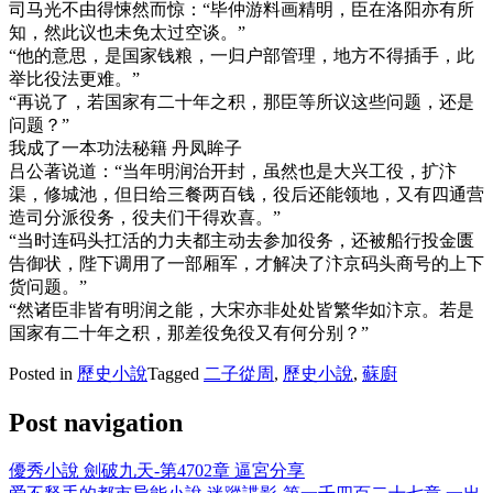
司马光不由得悚然而惊：“毕仲游料画精明，臣在洛阳亦有所
知，然此议也未免太过空谈。”
“他的意思，是国家钱粮，一归户部管理，地方不得插手，此
举比役法更难。”
“再说了，若国家有二十年之积，那臣等所议这些问题，还是
问题？”
我成了一本功法秘籍 丹凤眸子
吕公著说道：“当年明润治开封，虽然也是大兴工役，扩汴
渠，修城池，但日给三餐两百钱，役后还能领地，又有四通营
造司分派役务，役夫们干得欢喜。”
“当时连码头扛活的力夫都主动去参加役务，还被船行投金匮
告御状，陛下调用了一部厢军，才解决了汴京码头商号的上下
货问题。”
“然诸臣非皆有明润之能，大宋亦非处处皆繁华如汴京。若是
国家有二十年之积，那差役免役又有何分别？”
Posted in
歷史小說
Tagged
二子從周
,
歷史小說
,
蘇廚
Post navigation
優秀小說 劍破九天-第4702章 逼宮分享