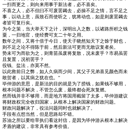
一扫而更之，则向来用事于新法者，必不喜矣。
不喜之人，必不但曰不可废罢蠲去，必操不足之情，言不足之
事，以动上意，虽致石而使听之，犹将动也，如是则废罢蠲去
者皆可复行矣。
为今之策，当大举天下之计，深明出入之数，以诸路所积之钱
粟，一归地官，使经费可支二十年之用。
数年之间，又将十倍于今日，使天子晓然知天下之馀于财也，
则不足之论不得陈于前，然后新法可更而无敢议复者矣。
势未可为而欲为之，则青苗虽废将复散，况未废乎？市易虽罢
且复置，况初罢乎？
役钱、盐法，亦莫不然。
以此救前日之弊，如人久病而少间，其父子兄弟喜见颜色而未
敢贺者，以其病之犹在也。”
毕仲游的意思，是新法的目的就是为了捞钱，如果钱不够用，
根本问题不解决，不管怎么废，最终都会死灰复燃。
然而钱并非不够用，而是地方将国用截留了太多，毕仲游建议
将财政权完全收归国家，从根本上解决国家的财政问题。
财政问题解决了，役法问题同时也就解决了。
手段有点想当然，但是思路却不错。
苏油之所以要给宰执们看这封信，是因为毕仲游从根本上解决
矛盾的建议，非常具有参考价值。