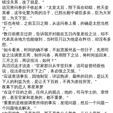
错没关系，改了就是。”
说完将问卷折子收起来：“太皇太后，陛下虽在幼聪，然天姿
英睿，这等化繁为简的法子，已胜出殿中诸臣多矣，臣为大宋
贺，为天下贺。”
“臣也有错，之前五日之期，从这问卷上看，的确是太想当然
了。”
“数日前蔡京过府，告诉我开封能在五日内复差役之法，却不
代表其余地方也能做到，当时臣只以为他是在矜功，却没有多
想。”
“如今看来，时间的确不够，不如宽展州县一些日子，先用司
徒之法调查京周，制作问条，再用陛下之法，将时间追回来，
三月之后，再议役法，如何？”
高滔滔这才说道：“官家那日从学堂归来，说司徒曾经跟他
说，役法牵扯到天下之广，务必慎之又慎。”
“应该查清事实，因地制宜，详议熟讲。最终的目的，是以天
下人的利益为先，是让天下百姓，不再为差役所苦。”
夜幕下的恋人 寒星寒梦
“在这个目的之前，任何人的观点，他的，司马学士的、章惇
的，甚至官家和老身的，都不重要。”
“重要的是根据调查所得的事实，发现问题，然后一个问题一
个问题地去解决。”