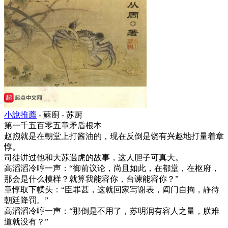
小說推薦
- 蘇廚 - 苏厨
第一千五百零五章矛盾根本
赵煦就是在朝堂上打酱油的，现在反倒是饶有兴趣地打量着章
惇。
司徒讲过他和大苏遇虎的故事，这人胆子可真大。
高滔滔冷哼一声：“御前议论，尚且如此，在都堂，在枢府，
那会是什么模样？就算我能容你，台谏能容你？”
章惇取下幞头：“臣罪甚，这就回家写谢表，阖门自拘，静待
朝廷降罚。”
高滔滔冷哼一声：“那倒是不用了，苏明润有容人之量，朕难
道就没有？”