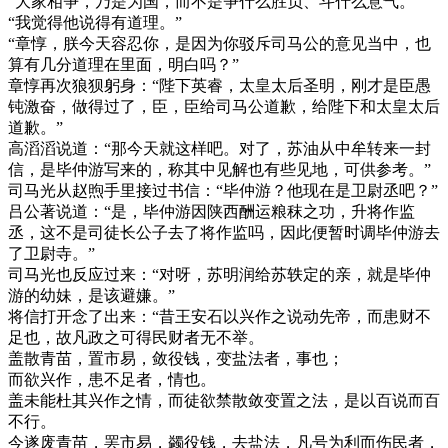
“大家相争，乃是为国，而不是争什么胜负、斗什么意气。”
“我觉得他说得有道理。”
“章惇，朕今天容忍你，是因为你驳斥司马公的意见当中，也
算有几分道理在里面，明白吗？”
章惇再次狼狈躬身：“陛下英睿，太皇太后圣明，刚才是臣愚
钝激奋，做得过了，臣，臣给司马公道歉，给陛下和太皇太后
道歉。”
高滔滔说道：“那今天就这样吧。对了，苏油从中牟转来一封
信，是毕仲游写来的，称其中见解也有些见地，可供参考。”
司马光从赵煦手里接过书信：“毕仲游？他现在是卫尉丞吧？”
吕公著说道：“是，毕仲游因陕西酬运粮秣之功，升将作监
丞，这不是司徒长公子去了将作监吗，因此便暂时调毕仲游去
了卫尉寺。”
司马光也反应过来：“对呀，苏明润给苏轶定的亲，就是毕仲
游的幼妹，是该避嫌。”
将信打开念了出来：“昔王安石以兴作之说动先帝，而患财不
足也，故凡政之可得民财者无不举。
盖散青苗，置市易，敛役钱，变盐法者，事也；
而欲兴作，患不足者，情也。
盖未能杜其兴作之情，而徒欲禁散敛变置之法，是以百说而百
不行。
今遂废青苗，罢市易，蠲役钱，去盐法，凡号为利而伤民者，