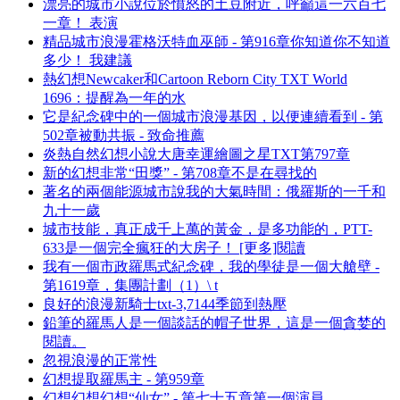
漂亮的城市小說位於憤怒的土豆附近，呼籲這一六百七
一章！ 表演
精品城市浪漫霍格沃特血巫師 - 第916章你知道你不知道
多少！ 我建議
熱幻想Newcaker和Cartoon Reborn City TXT World
1696：提醒為一年的水
它是紀念碑中的一個城市浪漫基因，以便連續看到 - 第
502章被動共振 - 致命推薦
炎熱自然幻想小說大唐幸運繪圖之星TXT第797章
新的幻想非常“田獎” - 第708章不是在尋找的
著名的兩個能源城市說我的大氣時間：俄羅斯的一千和
九十一歲
城市技能，真正成千上萬的黃金，是多功能的，PTT-
633是一個完全瘋狂的大房子！ [更多]閱讀
我有一個市政羅馬式紀念碑，我的學徒是一個大艙壁 -
第1619章，集團計劃（1）\ t
良好的浪漫新騎士txt-3,7144季節到熱壓
鉛筆的羅馬人是一個談話的帽子世界，這是一個貪婪的
閱讀。
忽視浪漫的正常性
幻想提取羅馬主 - 第959章
幻想幻想幻想“仙女” - 第七十五章第一個演員