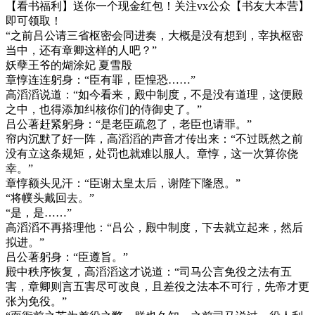
【看书福利】送你一个现金红包！关注vx公众【书友大本营】
即可领取！
“之前吕公请三省枢密会同进奏，大概是没有想到，宰执枢密
当中，还有章卿这样的人吧？”
妖孽王爷的煳涂妃 夏雪殷
章惇连连躬身：“臣有罪，臣惶恐……”
高滔滔说道：“如今看来，殿中制度，不是没有道理，这便殿
之中，也得添加纠核你们的侍御史了。”
吕公著赶紧躬身：“是老臣疏忽了，老臣也请罪。”
帘内沉默了好一阵，高滔滔的声音才传出来：“不过既然之前
没有立这条规矩，处罚也就难以服人。章惇，这一次算你侥
幸。”
章惇额头见汗：“臣谢太皇太后，谢陛下隆恩。”
“将幞头戴回去。”
“是，是……”
高滔滔不再搭理他：“吕公，殿中制度，下去就立起来，然后
拟进。”
吕公著躬身：“臣遵旨。”
殿中秩序恢复，高滔滔这才说道：“司马公言免役之法有五
害，章卿则言五害尽可改良，且差役之法本不可行，先帝才更
张为免役。”