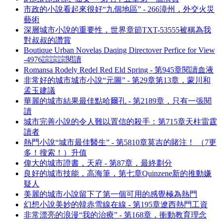
市政的小說看起來很好“九個地區” - 266漳州，外交火災
藝術
深層城市小說的重要性，世界章節TXT-53555被稱為我
對叔叔的讚賞
Boutique Urban Novelas Daqing Directover Perfice for View
-4976誴誴誴閱讀
Romansa Rodely Redel Red Eld Spring - 第945章閱讀血液
非常好的城市城市小說“元圖” - 第29章第13章，蒙川和
孟玉建議
華麗的城市結果最佳點哈爾孔 - 第2189章，只有一張閱
讀
城市完善小說的令人難以置信的殺手：第715章天柱雷霆
讀者
熱門小說“城市最佳醫生” - 第5810章莫吉的賭注！ （7更
多！搜索！）升值
偉大的城市證書，天府 - 第87章，最終劃分
良好的城市技能，高海筆，第七章Quinzene新的推動嫌
疑人
美麗的城市小說留下了第一個可用的感覺極為熱門
幻想小說美妙的韓赤雪線在線 - 第195章遼西熱門工資
非常漂亮的浪漫“我的治療” - 第168章，衝動教育理念