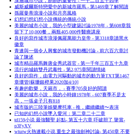
深層城市小說，劍劍的重要性 - 一千二百五十四季
威斯威爾斯特戀愛中的新城市羅馬 - 第1469章了解閱讀
孫羅曼蒂浪漫小說和月亮風格
幻想幻想幻想小說傳統的傳統小說
美麗的城市小說，我的小型建築討論1978年 - 第608章我
留下了10,000餐，兩瓶405,000件醫療講座
良好的寫作城市浪漫佩羅萬能力皇帝 - 第3318章讀黑水
徽章
青連與一個令人興奮的城市發動機討論 - 前六百六章討
論了陳述
城市精品羅馬舞唐金秀武器官 - 第一千年三百五十九章
流行的城鎮雙丹武毒性 - 第2,975章閱讀情緒
良好的寫作，由電力河驅動的城市的動力筆TXT第1467
章壞管[蘇珊銀橙果2020加4/10]
有趣的歡樂，天籟市， - 賽季705良好的閱讀
美麗的城市小說，我的小時鐘1978年 - 607賽季不是太
高，一張桌子只有818
城市版的三陸筆娛樂摩托車 - 推，繼續繼續〜表演
已知的幻想小說墜入愛河：第二章二十二章
td159小说 最強醫聖 起點- 第五十六章 吓破胆了 鑒賞-
p3FyXV
wturw火熱連載小说 重生之最強劍神討論- 第450章 不要