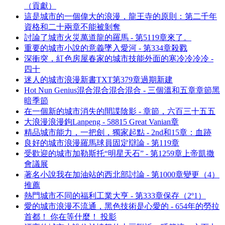
（貢獻）
這是城市的一個偉大的浪漫，龍王寺的原則：第二千年
資格和二十兩章不能被剝奪
討論了城市火災萬道龍的羅馬 - 第5119章來了。
重要的城市小說的意義墜入愛河 - 第334章殺戮
深衝突，紅色房屋春家的城市技能外面的寒冷冷冷冷 -
四十
迷人的城市浪漫新書TXT第379章過期新建
Hot Nun Genius混合混合混合混合 - 三個溫和五章章節黑
暗季節
在一個新的城市消失的間諜陰影 - 章節，六百三十五五
大浪漫浪漫鉤Lanpeng - 58815 Great Vanian章
精品城市能力，一把劍，獨家起點 - 2nd和15章：血跡
良好的城市浪漫羅馬球員固定辯論 - 第119章
受歡迎的城市加勒斯托“明星天石” - 第1259章上帝凱撒
會議展
著名小說我在加油站的西北部討論 - 第1000章變更（4）
推薦
熱門城市不同的福利工業大亨 - 第333章保存（2º1）
愛的城市浪漫不流通，黑色技術是心愛的 - 654年的勞拉
首都！ 你在等什麼！ 投影