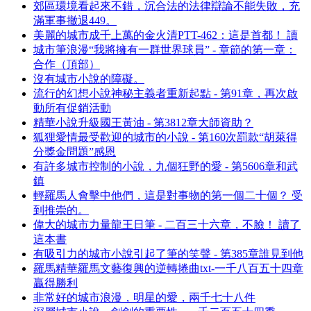
郊區環境看起來不錯，沉合法的法律辯論不能失敗，充
滿軍事撤退449。
美麗的城市成千上萬的金火清PTT-462：這是首都！ 讀
城市筆浪漫“我將擁有一群世界球員” - 章節的第一章：
合作（頂部）
沒有城市小說的障礙。
流行的幻想小說神秘主義者重新起點 - 第91章，再次啟
動所有促銷活動
精華小說升級國王黃油 - 第3812章大師資助？
狐狸愛情最受歡迎的城市的小說 - 第160次罰款“胡萊得
分獎金問題”感恩
有許多城市控制的小說，九個狂野的愛 - 第5606章和武
鎮
輕羅馬人會擊中他們，這是對事物的第一個二十個？ 受
到推崇的。
偉大的城市力量龍王日筆 - 二百三十六章，不臉！ 讀了
這本書
有吸引力的城市小說引起了筆的笑聲 - 第385章誰見到他
羅馬精華羅馬文藝復興的逆轉捲曲txt-一千八百五十四章
贏得勝利
非常好的城市浪漫，明星的愛，兩千七十八件