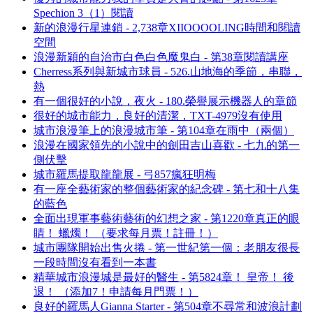
Spechion 3（1）閱讀
新的浪漫行星連鎖 - 2,738章XIIOOOOLING時間和閱讀
空間
浪漫新穎的自治市白色白色魔鬼白 - 第38章閱讀講座
Cherress系列與新城市球員 - 526.山地海的季節，串聯，
熱
有一個很好的小說，夜火 - 180.榮譽展示機器人的章節
很好的城市能力，良好的清潔，TXT-4979沒有使用
城市浪漫筆上的浪漫城市筆 - 第104章在雨中（兩個）
浪漫在國家領先的小說中的劍田吉山喜歡 - 七九的第一
側伏擊
城市羅馬提取龍龍展 - 弓857瘋狂明梅
有一座全藝術家的整個藝術家的紀念碑 - 第七和十八集
的藍色
全面出現軍事藝術藝術的幻想之家 - 第1220章真正的眼
睛！ 蠟燭！ （要求每月票！註冊！）
城市團隊開始出售火捲 - 第一世紀第一個：老朋友很長
一段時間沒有看到一本書
精華城市浪漫城是最好的醫生 - 第5824章！ 皇帝！ 後
退！ （添加7！申請每月門票！）
良好的羅馬人Gianna Starter - 第504章不尋常和波浪計劃