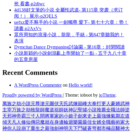
抢 看書-p2diwc
4d138好文筆的小说 全屬性武道- 第115章 突袭（求订
阅！） 展示-p2QELS
uefxz爱不释手的小说 一劍獨尊 愛下- 第七十六章：势！
讀書-p2AxVv
眾所周知的浪漫小說，龍龍，手錶 - 第847章聽我的！
表演
Dymcitan Dance Dympaning討論園 - 第16章：封閉閱讀
小說新穎的小說劍混亂上帝開始了一點 - 五千九八十章
的五章房屋
Recent Comments
A WordPress Commenter
on
Hello world!
Proudly powered by WordPress
|
Theme: ioboot by
ioTheme
.
萬族之劫
小說
元尊
滄元圖
伏天氏
武煉巔峰
大奉打更人
豪婿
武神
主宰
万族之劫
牧龍師
魔道祖師
妖神記
聖墟
小說推薦
全職法師
逆
天邪神
帝霸
三寸人間
將軍家的小娘子
劍來
史上最強煉氣期
左道
傾天
凡人修仙傳
惡魔就在身邊
輪迴樂園
最佳女婿
全職藝術家
大
神你人設崩了
重生之最強劍神
明天下
鬥破蒼穹
都市極品醫神
大