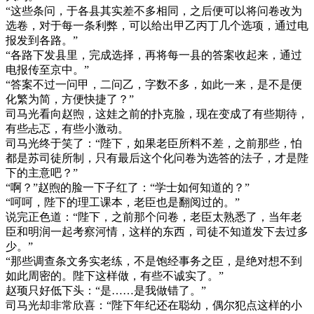
“这些条问，于各县其实差不多相同，之后便可以将问卷改为
选卷，对于每一条利弊，可以给出甲乙丙丁几个选项，通过电
报发到各路。”
“各路下发县里，完成选择，再将每一县的答案收起来，通过
电报传至京中。”
“答案不过一问甲，二问乙，字数不多，如此一来，是不是便
化繁为简，方便快捷了？”
司马光看向赵煦，这娃之前的扑克脸，现在变成了有些期待，
有些忐忑，有些小激动。
司马光终于笑了：“陛下，如果老臣所料不差，之前那些，怕
都是苏司徒所制，只有最后这个化问卷为选答的法子，才是陛
下的主意吧？”
“啊？”赵煦的脸一下子红了：“学士如何知道的？”
“呵呵，陛下的理工课本，老臣也是翻阅过的。”
说完正色道：“陛下，之前那个问卷，老臣太熟悉了，当年老
臣和明润一起考察河情，这样的东西，司徒不知道发下去过多
少。”
“那些调查条文务实老练，不是饱经事务之臣，是绝对想不到
如此周密的。陛下这样做，有些不诚实了。”
赵顼只好低下头：“是……是我做错了。”
司马光却非常欣喜：“陛下年纪还在聪幼，偶尔犯点这样的小