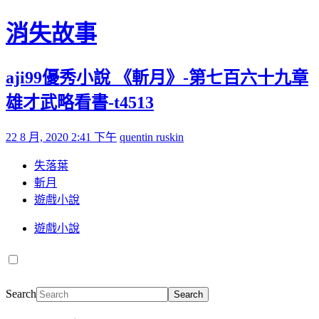
Skip to content
消失故事
aji99優秀小說 《斬月》-第七百六十九章
雄才武略看書-t4513
Posted on
by
22 8 月, 2020 2:41 下午
quentin ruskin
失落葉
斬月
遊戲小說
遊戲小說
Search
Search