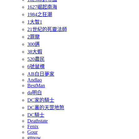
1627崛起南海
1984之狂潮
1大智1
21世紀的死靈法師
2罪龍
300邁
38大蝦
520農民
6號鼠標
AB白日夢家
Andlao
BestMan
da明白
DC家的騎士
DC裏的天罡地煞
DC騎士
Deathstate
Fenix
Gour
gttnow