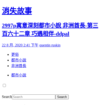
Skip to content
消失故事
2997p寓意深刻都市小說 非洲酋長-第三
百六十二章 巧遇相伴-ddpal
Posted on
by
22 8 月, 2020 2:41 下午
quentin ruskin
更俗
都市小說
非洲酋長
都市小說
Search
Search