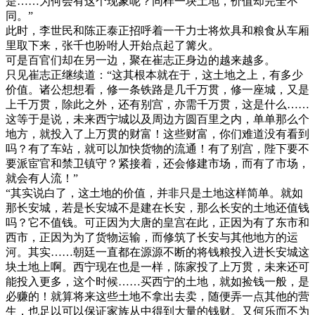
是……为何会有这个现象呢？同样一块土地，价值却完全不
同。”
此时，李世民和陈正泰正招呼着一干力士将炊具和粮食从车厢
里取下来，张千也吩咐人开始点起了篝火。
可是百官们却在另一边，聚在崔志正身边的越来越多。
只见崔志正继续道：“这其根本就在于，这土地之上，有多少
价值。诸公想想看，修一条铁路是几千万贯，修一座城，又是
上千万贯，除此之外，还有别宫，亦需千万贯，这是什么……
这等于是说，未来西宁城以及周边方圆百里之内，单单那么个
地方，就投入了上万贯的财富！这些财富，你们难道没有看到
吗？有了车站，就可以加快货物的流通！有了别宫，陛下要不
要派宦官和禁卫镇守？紧接着，还会修建市场，而有了市场，
就会有人流！”
“其实说白了，这土地的价值，并非只是土地这样简单。就如
那长安城，若是长安城不是建在长安，那么长安的土地还值钱
吗？它不值钱。可正因为大唐的皇宫在此，正因为有了东市和
西市，正因为为了货物运输，而修筑了长安与其他地方的运
河。其实……朝廷一直都在源源不断的将钱粮投入进长安城这
块土地上啊。西宁现在也是一样，陈家投了上万贯，未来还可
能投入更多，这个时候……买西宁的土地，就如捡钱一般，是
必赚的！就算将来这些土地不拿出去卖，随便弄一点其他的营
生，也足以可以保证家族从中得到大量的钱财。又何乐而不为