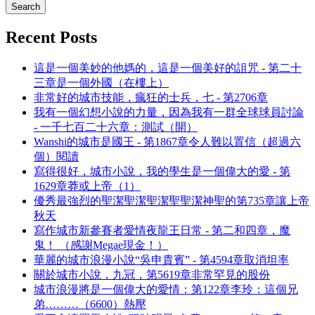
Recent Posts
這是一個美妙的他媽的，這是一個美好的詛咒 - 第二十
三章是一個外國（在樓上）
非常好的城市技能，瘋狂的士兵，七 - 第2706章
我有一個幻想小說的力量，因為我有一群全球球員討論
- 一千七百二十六章：測試（開）
Wanshi的城市是國王 - 第1867章令人難以置信（超過六
個）閱讀
寫得很好，城市小說，我的學生是一個偉大的愛 - 第
1629章莽或上帝（1）
優秀最強烈的聖潔聖潔聖潔聖聖潔神聖的第735章讓上帝
秋天
寫作城市新參賽者愛情夜龍王日常 - 第二和四章，魔
鬼！ （感謝Megae現金！）
華麗的城市浪漫小說“吳申貴賓” - 第4594章取消坦率
關於城市小說，九冠，第5619章非常罕見的股份
城市浪漫將是一個偉大的愛情：第122章李玲：這個兄
弟………（6600）熱壓