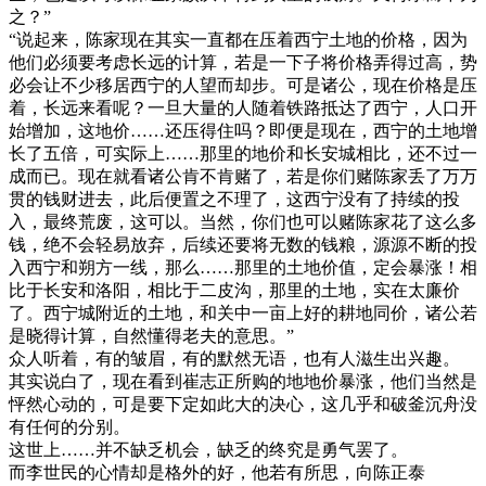
之？”
“说起来，陈家现在其实一直都在压着西宁土地的价格，因为
他们必须要考虑长远的计算，若是一下子将价格弄得过高，势
必会让不少移居西宁的人望而却步。可是诸公，现在价格是压
着，长远来看呢？一旦大量的人随着铁路抵达了西宁，人口开
始增加，这地价……还压得住吗？即便是现在，西宁的土地增
长了五倍，可实际上……那里的地价和长安城相比，还不过一
成而已。现在就看诸公肯不肯赌了，若是你们赌陈家丢了万万
贯的钱财进去，此后便置之不理了，这西宁没有了持续的投
入，最终荒废，这可以。当然，你们也可以赌陈家花了这么多
钱，绝不会轻易放弃，后续还要将无数的钱粮，源源不断的投
入西宁和朔方一线，那么……那里的土地价值，定会暴涨！相
比于长安和洛阳，相比于二皮沟，那里的土地，实在太廉价
了。西宁城附近的土地，和关中一亩上好的耕地同价，诸公若
是晓得计算，自然懂得老夫的意思。”
众人听着，有的皱眉，有的默然无语，也有人滋生出兴趣。
其实说白了，现在看到崔志正所购的地地价暴涨，他们当然是
怦然心动的，可是要下定如此大的决心，这几乎和破釜沉舟没
有任何的分别。
这世上……并不缺乏机会，缺乏的终究是勇气罢了。
而李世民的心情却是格外的好，他若有所思，向陈正泰