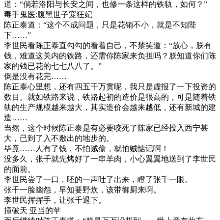
道：“倘若洛阳与长安之间，也修一条这样的铁轨，如何？”
毒手鬼医:腹黑世子宠狂妃
陈正泰道：“这个不成问题，只是花销不小，就是不知陛
下……”
李世民看陈正泰直勾勾的看着自己，不禁笑道：“放心，朕有
钱，难道这关内的铁路，还需你陈家来负担吗？朕知道你们陈
家的钱已花的七七八八了。”
倒是没有花完……
陈正泰心里想，还有四五千万贯呢，我只是虚报了一下投资的
数目。就如铁路来说，铁路起初的造价是很高的，可是随着铁
轨的生产规模越来越大，其实造价会越来越低，还有新城的建
造……
当然，这个时候陈正泰是有必要咬死了陈家已经投入西宁甚
大，已到了入不敷出的地步的。
毕竟……人有了钱，不怕贼偷，就怕贼惦记啊！
没多久，张千就先烤好了一串羊肉，小心翼翼地送到了李世民
的面前。
李世民尝了一口，呸的一声吐了出来，瞪了张千一眼。
张千一脸幽怨，早知要野炊，该带御厨来啊。
李世民挥挥手，让张千退下。
撞破天 亚当的苹