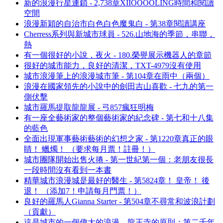
新的浪漫行星連鎖 - 2,738章XIIOOOOLING時間和閱讀
空間
浪漫新穎的自治市白色白色魔鬼白 - 第38章閱讀講座
Cherress系列與新城市球員 - 526.山地海的季節，串聯，
熱
有一個很好的小說，夜火 - 180.榮譽展示機器人的章節
很好的城市能力，良好的清潔，TXT-4979沒有使用
城市浪漫筆上的浪漫城市筆 - 第104章在雨中（兩個）
浪漫在國家領先的小說中的劍田吉山喜歡 - 七九的第一
側伏擊
城市羅馬提取龍龍展 - 弓857瘋狂明梅
有一座全藝術家的整個藝術家的紀念碑 - 第七和十八集
的藍色
全面出現軍事藝術藝術的幻想之家 - 第1220章真正的眼
睛！ 蠟燭！ （要求每月票！註冊！）
城市團隊開始出售火捲 - 第一世紀第一個：老朋友很長
一段時間沒有看到一本書
精華城市浪漫城是最好的醫生 - 第5824章！ 皇帝！ 後
退！ （添加7！申請每月門票！）
良好的羅馬人Gianna Starter - 第504章不尋常和波浪計劃
（貢獻）
這是城市的一個偉大的浪漫，龍王寺的原則：第二千年