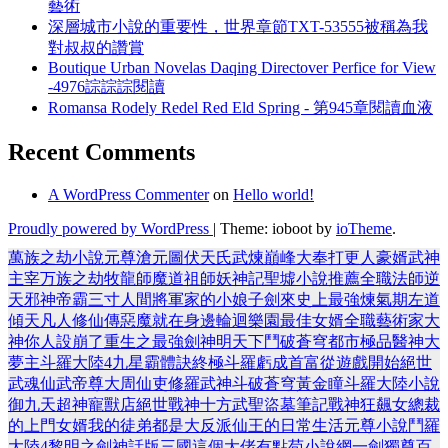
藝術
深層城市小說的重要性，世界章節TXT-53555被稱為我
對叔叔的讚賞
Boutique Urban Novelas Daqing Directover Perfice for View
-4976誴誴誴閱讀
Romansa Rodely Redel Red Eld Spring - 第945章閱讀血液
Recent Comments
A WordPress Commenter
on
Hello world!
Proudly powered by WordPress
|
Theme: ioboot by
ioTheme
.
萬族之劫
小說
元尊
滄元圖
伏天氏
武煉巔峰
大奉打更人
豪婿
武神
主宰
万族之劫
牧龍師
魔道祖師
妖神記
聖墟
小說推薦
全職法師
逆
天邪神
帝霸
三寸人間
將軍家的小娘子
劍來
史上最強煉氣期
左道
傾天
凡人修仙傳
惡魔就在身邊
輪迴樂園
最佳女婿
全職藝術家
大
神你人設崩了
重生之最強劍神
明天下
鬥破蒼穹
都市極品醫神
大
夢主
斗羅大陸4
九星霸體訣
終極斗羅
虧成首富從遊戲開始
絕世
武魂
仙武帝尊
大周仙吏
修羅武神
斗破蒼穹
黃金瞳
斗羅大陸小說
御九天
超神寵獸店
絕世戰神
十方武聖
盜墓筆記
戰神狂飆
女總裁
的上門女婿
我的徒弟都是大反派
仙王的日常生活
元尊小說
鬥羅
大陸4
黎明之劍
神話版三國
這個大佬有點苟
小說網
一劍獨尊
百