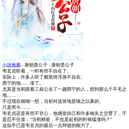
小說推薦
- 唐朝貴公子 - 唐朝贵公子
韦玄贞听着，一时有些不自在了。
实际上，许多人听了都觉得浑身不自在。
西宁的地……涨了。
尤其是当初跟着三叔公去了一趟西宁的人，想到那么个不毛之
地……
不过现在细细一想，当初对这块地是嗤之以鼻的。
只是而今……
韦玄贞还是有些不甘心，他感觉自己和许多钱失之交臂了，于
是忍不住道：“当初精瓷，不也是起初的时候猛涨吗？”
这似乎已是韦玄贞的最后一点辩驳的能力了。