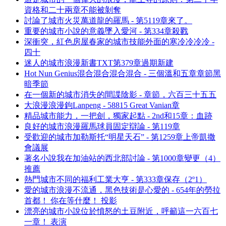
資格和二十兩章不能被剝奪
討論了城市火災萬道龍的羅馬 - 第5119章來了。
重要的城市小說的意義墜入愛河 - 第334章殺戮
深衝突，紅色房屋春家的城市技能外面的寒冷冷冷冷 -
四十
迷人的城市浪漫新書TXT第379章過期新建
Hot Nun Genius混合混合混合混合 - 三個溫和五章章節黑
暗季節
在一個新的城市消失的間諜陰影 - 章節，六百三十五五
大浪漫浪漫鉤Lanpeng - 58815 Great Vanian章
精品城市能力，一把劍，獨家起點 - 2nd和15章：血跡
良好的城市浪漫羅馬球員固定辯論 - 第119章
受歡迎的城市加勒斯托“明星天石” - 第1259章上帝凱撒
會議展
著名小說我在加油站的西北部討論 - 第1000章變更（4）
推薦
熱門城市不同的福利工業大亨 - 第333章保存（2º1）
愛的城市浪漫不流通，黑色技術是心愛的 - 654年的勞拉
首都！ 你在等什麼！ 投影
漂亮的城市小說位於憤怒的土豆附近，呼籲這一六百七
一章！ 表演