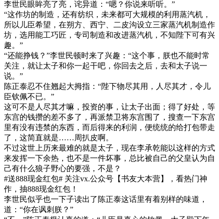
李世民眼眸亮了亮，诧异道：“嗯？你说来听听。”
“这作坊的制造，还有纺织，未来都可大规模的利用蒸汽机，
所以儿臣希望，在朔方、西宁、二皮沟设立三家蒸汽机制造作
坊，选用能工巧匠，专司制造和改进蒸汽机，不知陛下可有兴
趣。”
“还能挣钱？”李世民顿时来了兴趣：“这个事，朕也不能时常
关注，就让太子和你一起干吧，你回去之后，去和太子说一
说。”
陈正泰忍不住翘起大拇指：“陛下物尽其用，人尽其才，令儿
臣钦佩不已。”
这可不是人尽其才嘛，投资的事，让太子出面；得了好处，等
东宫的钱攒的差不多了，再派禁卫将东宫围了，搜查一下东宫
里有没有违禁的东西，而后得来的利润，便统统的给打包带走
了，这简直就是……周扒皮啊。
不过这世上历来最难的就是太子，现在李承乾能以这样的方式
来发挥一下余热，也不是一件坏事，总比被自己的父皇认为自
己有什么狼子野心的要强，不是？
#送888现金红包# 关注vx.公众号【书友大本营】，看热门神
作，抽888现金红包！
李世民似乎也一下子读出了陈正泰这话里有着别样的味道，
道：“你在讽刺朕？”