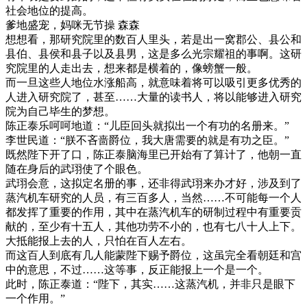
社会地位的提高。
爹地盛宠，妈咪无节操 森森
想想看，那研究院里的数百人里头，若是出一窝郡公、县公和
县伯、县侯和县子以及县男，这是多么光宗耀祖的事啊。这研
究院里的人走出去，想来都是横着的，像螃蟹一般。
而一旦这些人地位水涨船高，就意味着将可以吸引更多优秀的
人进入研究院了，甚至……大量的读书人，将以能够进入研究
院为自己毕生的梦想。
陈正泰乐呵呵地道：“儿臣回头就拟出一个有功的名册来。”
李世民道：“朕不吝啬爵位，我大唐需要的就是有功之臣。”
既然陛下开了口，陈正泰脑海里已开始有了算计了，他朝一直
随在身后的武珝使了个眼色。
武珝会意，这拟定名册的事，还非得武珝来办才好，涉及到了
蒸汽机车研究的人员，有三百多人，当然……不可能每一个人
都发挥了重要的作用，其中在蒸汽机车的研制过程中有重要贡
献的，至少有十五人，其他功劳不小的，也有七八十人上下。
大抵能报上去的人，只怕在百人左右。
而这百人到底有几人能蒙陛下赐予爵位，这虽完全看朝廷和宫
中的意思，不过……这等事，反正能报上一个是一个。
此时，陈正泰道：“陛下，其实……这蒸汽机，并非只是眼下
一个作用。”