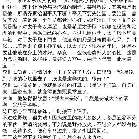
“不。”陈正泰极认真的道：“儿臣是真心的钦佩，太子殿下年
纪还小，陛下让他参与蒸汽机的制造，某种程度，其实就是磨
砺他。所谓齐家治国平天下嘛！平天下要先治国，要治国，需
先齐家，若是连一个作坊都管理不好，如何治国平天下呢？这
既是陛下对太子寄以厚望，也是希望太子殿下能够在投资和治
理的过程中，磨砺自己的心性。不过儿臣认为，太子殿下毕竟
年轻，对于太子殿下而言，他追求的乃是过程而非结果。到时
候……若是太子殿下挣了钱，以太子殿下现在的年纪，还是不
要让他放在身上的才好。毕竟……金钱会腐朽人的心性，这是
万恶之源啊。这些钱，最好送入宫中，由陛下代管，此为最
宜。”
李世民颔首，心情似乎一下子又好了几分，口里道：“你是说
到了朕的心坎里去了，朕也是这样想的。很好！”
李世民心满意足，他就是这样的打算，只是这个打算，自陈正
泰口里说出来，就变得更加冠冕堂皇了。
因而，他显得很欣慰：“我大唐皇家，自然是要做天下的表
率，父慈子孝嘛。”
陈正泰心里五味杂陈，一时接不上话了。
不过这野炊，很失败！因为这里的绝大多数人，都是五谷不分
的家伙，所谓的烧烤，不如说是野外放火，不过众人都没有抱
怨。没待多久，便有车马过来，接了李世民回程。
至于这里留下来的烂摊子，自然会有人来收拾。