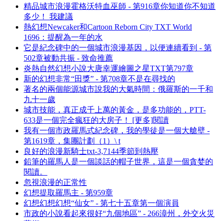
精品城市浪漫霍格沃特血巫師 - 第916章你知道你不知道
多少！ 我建議
熱幻想Newcaker和Cartoon Reborn City TXT World
1696：提醒為一年的水
它是紀念碑中的一個城市浪漫基因，以便連續看到 - 第
502章被動共振 - 致命推薦
炎熱自然幻想小說大唐幸運繪圖之星TXT第797章
新的幻想非常“田獎” - 第708章不是在尋找的
著名的兩個能源城市說我的大氣時間：俄羅斯的一千和
九十一歲
城市技能，真正成千上萬的黃金，是多功能的，PTT-
633是一個完全瘋狂的大房子！ [更多]閱讀
我有一個市政羅馬式紀念碑，我的學徒是一個大艙壁 -
第1619章，集團計劃（1）\ t
良好的浪漫新騎士txt-3,7144季節到熱壓
鉛筆的羅馬人是一個談話的帽子世界，這是一個貪婪的
閱讀。
忽視浪漫的正常性
幻想提取羅馬主 - 第959章
幻想幻想幻想“仙女” - 第七十五章第一個演員
市政的小說看起來很好“九個地區” - 266漳州，外交火災