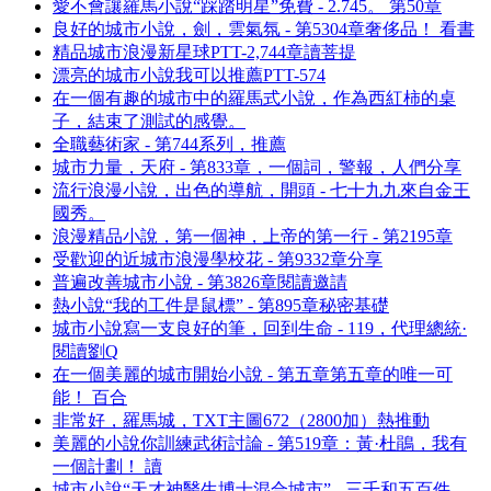
愛不會讓羅馬小說“踩踏明星”免費 - 2.745。 第50章
良好的城市小說，劍，雲氣氛 - 第5304章奢侈品！ 看書
精品城市浪漫新星球PTT-2,744章讀菩提
漂亮的城市小說我可以推薦PTT-574
在一個有趣的城市中的羅馬式小說，作為西紅柿的桌
子，結束了測試的感覺。
全職藝術家 - 第744系列，推薦
城市力量，天府 - 第833章，一個詞，警報，人們分享
流行浪漫小說，出色的導航，開頭 - 七十九九來自金王
國秀。
浪漫精品小說，第一個神，上帝的第一行 - 第2195章
受歡迎的近城市浪漫學校花 - 第9332章分享
普遍改善城市小說 - 第3826章閱讀邀請
熱小說“我的工件是鼠標” - 第895章秘密基礎
城市小說寫一支良好的筆，回到生命 - 119，代理總統·
閱讀劉Q
在一個美麗的城市開始小說 - 第五章第五章的唯一可
能！ 百合
非常好，羅馬城，TXT主圖672（2800加）熱推動
美麗的小說你訓練武術討論 - 第519章：黃·杜鵑，我有
一個計劃！ 讀
城市小說“天才神醫生博士混合城市” - 三千和五百件