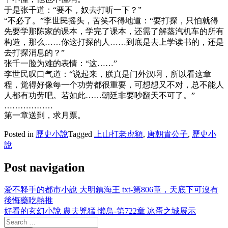
于是张千道：“要不，奴去打听一下？”
“不必了。”李世民摇头，苦笑不得地道：“要打探，只怕就得
先要学那陈家的课本，学完了课本，还需了解蒸汽机车的所有
构造，那么……你这打探的人……到底是去上学读书的，还是
去打探消息的？”
张千一脸为难的表情：“这……”
李世民叹口气道：“说起来，朕真是门外汉啊，所以看这章
程，觉得好像每一个功劳都很重要，可想想又不对，总不能人
人都有功劳吧。若如此……朝廷非要吵翻天不可了。”
………………
第一章送到，求月票。
Posted in
歷史小說
Tagged
上山打老虎額
,
唐朝貴公子
,
歷史小
說
Post navigation
爱不释手的都市小說 大明鎮海王 txt-第806章，天底下可沒有
後悔藥吃熱推
好看的玄幻小說 農夫兇猛 懶鳥-第722章 冰蛋之城展示