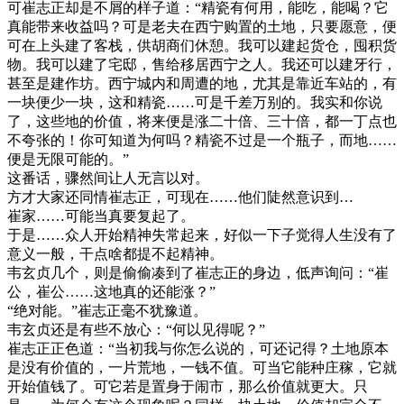
可崔志正却是不屑的样子道：“精瓷有何用，能吃，能喝？它
真能带来收益吗？可是老夫在西宁购置的土地，只要愿意，便
可在上头建了客栈，供胡商们休憩。我可以建起货仓，囤积货
物。我可以建了宅邸，售给移居西宁之人。我还可以建牙行，
甚至是建作坊。西宁城内和周遭的地，尤其是靠近车站的，有
一块便少一块，这和精瓷……可是千差万别的。我实和你说
了，这些地的价值，将来便是涨二十倍、三十倍，都一丁点也
不夸张的！你可知道为何吗？精瓷不过是一个瓶子，而地……
便是无限可能的。”
这番话，骤然间让人无言以对。
方才大家还同情崔志正，可现在……他们陡然意识到…
崔家……可能当真要复起了。
于是……众人开始精神失常起来，好似一下子觉得人生没有了
意义一般，干点啥都提不起精神。
韦玄贞几个，则是偷偷凑到了崔志正的身边，低声询问：“崔
公，崔公……这地真的还能涨？”
“绝对能。”崔志正毫不犹豫道。
韦玄贞还是有些不放心：“何以见得呢？”
崔志正正色道：“当初我与你怎么说的，可还记得？土地原本
是没有价值的，一片荒地，一钱不值。可当它能种庄稼，它就
开始值钱了。可它若是置身于闹市，那么价值就更大。只