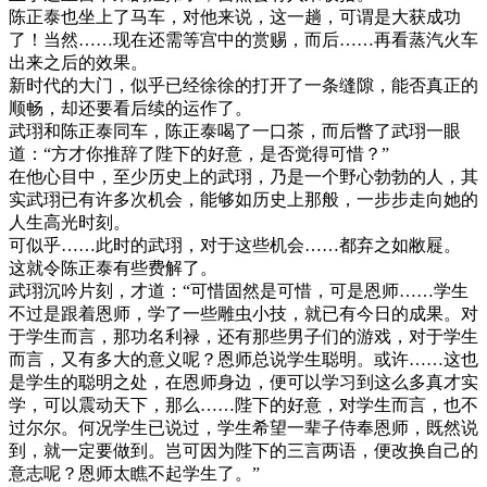
陈正泰也坐上了马车，对他来说，这一趟，可谓是大获成功
了！当然……现在还需等宫中的赏赐，而后……再看蒸汽火车
出来之后的效果。
新时代的大门，似乎已经徐徐的打开了一条缝隙，能否真正的
顺畅，却还要看后续的运作了。
武珝和陈正泰同车，陈正泰喝了一口茶，而后瞥了武珝一眼
道：“方才你推辞了陛下的好意，是否觉得可惜？”
在他心目中，至少历史上的武珝，乃是一个野心勃勃的人，其
实武珝已有许多次机会，能够如历史上那般，一步步走向她的
人生高光时刻。
可似乎……此时的武珝，对于这些机会……都弃之如敝屣。
这就令陈正泰有些费解了。
武珝沉吟片刻，才道：“可惜固然是可惜，可是恩师……学生
不过是跟着恩师，学了一些雕虫小技，就已有今日的成果。对
于学生而言，那功名利禄，还有那些男子们的游戏，对于学生
而言，又有多大的意义呢？恩师总说学生聪明。或许……这也
是学生的聪明之处，在恩师身边，便可以学习到这么多真才实
学，可以震动天下，那么……陛下的好意，对学生而言，也不
过尔尔。何况学生已说过，学生希望一辈子侍奉恩师，既然说
到，就一定要做到。岂可因为陛下的三言两语，便改换自己的
意志呢？恩师太瞧不起学生了。”