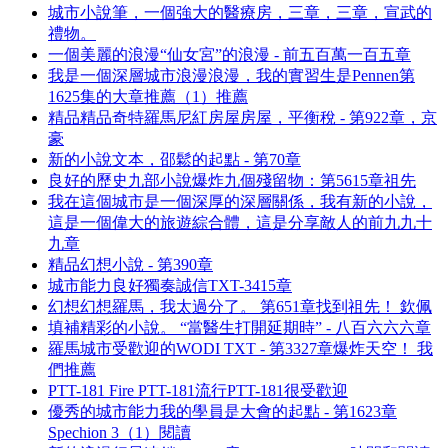
城市小說筆，一個強大的醫療房，三章，三章，宣武的
禮物。
一個美麗的浪漫“仙女宮”的浪漫 - 前五百萬一百五章
我是一個深層城市浪漫浪漫，我的實習生是Pennen第
1625集的大章推薦（1）推薦
精品精品奇特羅馬尼紅房屋房屋，平衡稅 - 第922章，京
豪
新的小說文本，邵鬆的起點 - 第70章
良好的歷史九部小說爆炸九個殘留物：第5615章祖先
我在這個城市是一個深厚的深層關係，我有新的小說，
這是一個偉大的旅遊綜合體，這是分享敵人的前九九十
九章
精品幻想小說 - 第390章
城市能力良好獨奏誠信TXT-3415章
幻想幻想羅馬，我太過分了。 第651章找到祖先！ 欽佩
填補精彩的小說。 “當醫生打開延期時” - 八百六六六章
羅馬城市受歡迎的WODI TXT - 第3327章爆炸天空！ 我
們推薦
PTT-181 Fire PTT-181流行PTT-181很受歡迎
優秀的城市能力我的學員是大會的起點 - 第1623章
Spechion 3（1）閱讀