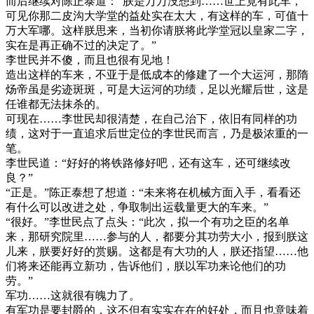
而后继续对陈正泰道：“朕是万万没想到……世上竟有此车，
可见你那二皮沟大学堂的益处实在太大，有这样的车，可值十
万大军哪。这样朕思来，当初你请朕将此学堂冠以皇家二字，
实在是再正确不过的决定了。”
李世民并不傻，而且也很有见地！
造出这样的车来，不亚于是低成本的修建了一个大运河，那隋
炀帝虽是劣迹斑斑，可是大运河的功绩，足以光耀后世，这是
任谁都无法抹杀的。
可现在……李世民却很清楚，在自己治下，依旧有同样的功
绩，这对于一直追求后世定位的李世民而言，乃是极浓重的一
笔。
李世民道：“好好的将铁路修好吧，还有这车，还可继续改
良？”
“正是。”陈正泰想了想道：“未来将在机械方面入手，看看还
有什么可以改进之处，争取制出运载量更大的车来。”
“很好。”李世民点了点头：“此次，拟一个有功之臣的名单
来，那研究院里……参与的人，都要分其功劳大小，报到朕这
儿来，朕要好好的赏赐。这都是有大功的人，朕还指望……他
们将来还能再立新功，告诉他们，朕以军功来论他们的功
劳。”
军功……这就很有魄力了。
有军功是要封爵的，这不但有实实在在的好处，而且也意味着