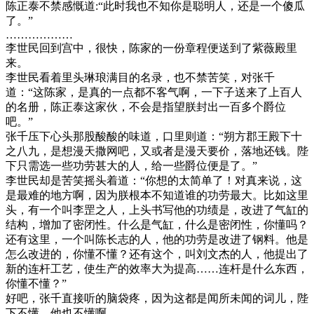
陈正泰不禁感慨道:“此时我也不知你是聪明人，还是一个傻瓜
了。”
………………
李世民回到宫中，很快，陈家的一份章程便送到了紫薇殿里
来。
李世民看着里头琳琅满目的名录，也不禁苦笑，对张千
道：“这陈家，是真的一点都不客气啊，一下子送来了上百人
的名册，陈正泰这家伙，不会是指望朕封出一百多个爵位
吧。”
张千压下心头那股酸酸的味道，口里则道：“朔方郡王殿下十
之八九，是想漫天撒网吧，又或者是漫天要价，落地还钱。陛
下只需选一些功劳甚大的人，给一些爵位便是了。”
李世民却是苦笑摇头着道：“你想的太简单了！对真来说，这
是最难的地方啊，因为朕根本不知道谁的功劳最大。比如这里
头，有一个叫李罡之人，上头书写他的功绩是，改进了气缸的
结构，增加了密闭性。什么是气缸，什么是密闭性，你懂吗？
还有这里，一个叫陈长志的人，他的功劳是改进了钢料。他是
怎么改进的，你懂不懂？还有这个，叫刘文杰的人，他提出了
新的连杆工艺，使生产的效率大为提高……连杆是什么东西，
你懂不懂？”
好吧，张千直接听的脑袋疼，因为这都是闻所未闻的词儿，陛
下不懂，他也不懂啊。