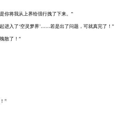
是你将我从上界给强行拽了下来。”
进入了‘空灵梦界’……若是出了问题，可就真完了！”
魄散了！”
！”