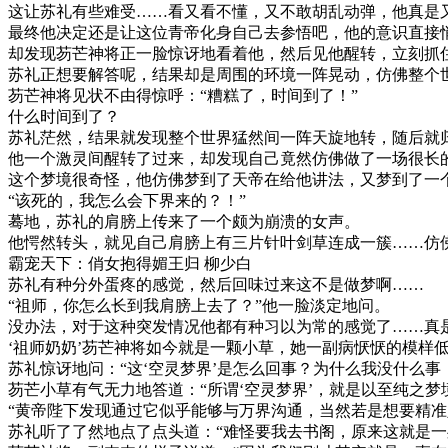
这让苏礼有些难受……看又看不懂，又不敢胡乱动弹，他真是
最终他决定还是让这位青帝化身自己去参悟吧，他的意识直接
却发现芴芒神将正一脸惊讶地看着他，然后见他醒转，立刻抓住
苏礼正想要解答呢，结果却是周围的环境一阵晃动，仿佛整个
芴芒神将见状不由得惊呼：“糟糕了，时间到了！”
什么时间到了？
苏礼茫然，结果就发现整个世界猛然间一阵天旋地转，随后就
他一个激灵间醒转了过来，却发现自己竟然仿佛做了一场很长
这个梦境很奇怪，他仿佛梦到了天帝在给他讲法，又梦到了一
“该死的，我怎么会下界来的？！”
蓦地，苏礼的肩膀上传来了一个颇为崩溃的女声。
他愕然转头，就见自己肩膀上有三片针叶剑草连成一簇……仿
霸宠天下：俏女抱得媚王归 柳少白
苏礼有种分外蛋疼的感觉，然后回味过来这不是做梦啊……
“祖师，你怎么长到我肩膀上去了？”他一脸淡定地问。
没办法，对于这种突发情况他都有种习以为常的感觉了……真
‘祖师奶奶’芴芒神将如今就是一颗小草，她一副病恹恹的模样
苏礼惊讶地问：“这‘空灵梦界’是怎么回事？为什么我没什么事
芴芒小草有气无力地答道：“所谓‘空灵梦界’，就是以至纯之
“黄帝陛下发现通过它似乎能够与万界沟通，当然若是想要精准
苏礼听了了然地点了点头道：“难怪要我去书阁，原来这就是一