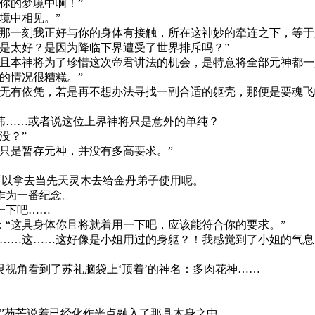
你的梦境中啊！”
境中相见。”
在那一刻我正好与你的身体有接触，所在这神妙的牵连之下，等于
是太好？是因为降临下界遭受了世界排斥吗？”
且本神将为了珍惜这次帝君讲法的机会，是特意将全部元神都一起
的情况很糟糕。”
无有依凭，若是再不想办法寻找一副合适的躯壳，那便是要魂飞
讳……或者说这位上界神将只是意外的单纯？
没？”
只是暂存元神，并没有多高要求。”
。
可以拿去当先天灵木去给金丹弟子使用呢。
作为一番纪念。
一下吧……
“这具身体你且将就着用一下吧，应该能符合你的要求。”
……这……这好像是小姐用过的身躯？！我感觉到了小姐的气息
视角看到了苏礼脑袋上‘顶着’的神名：多肉花神……
”芴芒说着已经化作光点融入了那具木身之中。