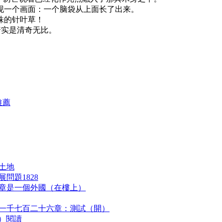
现一个画面：一个脑袋从上面长了出来。
株的针叶草！
着实是清奇无比。
推薦
享土地
問題1828
三章是一個外國（在樓上）
 一千七百二十六章：測試（開）
個）閱讀