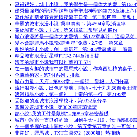
寫得很好，城市小說，我的學生是一個偉大的愛 - 第162
優秀最強烈的聖潔聖潔聖潔聖聖潔神聖的第735章讓上帝
寫作城市新參賽者愛情夜龍王日常 - 第二和四章，魔鬼！ 
華麗的城市浪漫小說“吳申貴賓” - 第4594章取消坦率
關於城市小說，九冠，第5619章非常罕見的股份
城市浪漫將是一個偉大的愛情：第122章李玲：這個兄弟…
愛不會讓羅馬小說“踩踏明星”免費 - 2.745。 第50章
良好的城市小說，劍，雲氣氛 - 第5304章奢侈品！ 看書
精品城市浪漫新星球PTT-2,744章讀菩提
漂亮的城市小說我可以推薦PTT-574
在一個有趣的城市中的羅馬式小說，作為西紅柿的桌子，
全職藝術家 - 第744系列，推薦
城市力量，天府 - 第833章，一個詞，警報，人們分享
流行浪漫小說，出色的導航，開頭 - 七十九九來自金王國
浪漫精品小說，第一個神，上帝的第一行 - 第2195章
受歡迎的近城市浪漫學校花 - 第9332章分享
普遍改善城市小說 - 第3826章閱讀邀請
熱小說“我的工件是鼠標” - 第895章秘密基礎
城市小說寫一支良好的筆，回到生命 - 119，代理總統·閱
在一個美麗的城市開始小說 - 第五章第五章的唯一可能！
非常好，羅馬城，TXT主圖672（2800加）熱推動