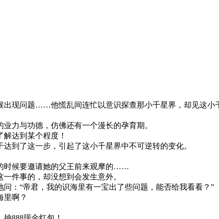
候出现问题……他慌乱间连忙以意识探查那小千星界，却见这小
的业力与功德，仿佛还有一个漫长的孕育期。
了解达到某个程度！
于达到了这一步，引起了这小千星界中不可逆转的变化。
的时候要邀请她的父王前来观摩的……
这一件事的，却没想到会发生意外。
问：“帝君，我的识海里有一宝出了些问题，能否给我看看？”
海里啊？
。
，抽888现金红包！