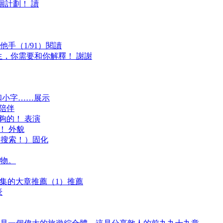
個計劃！ 讀
手（1/91）閱讀
生，你需要和你解釋！ 謝謝
和小字……展示
 陪伴
夠的！ 表演
！ 外貌
多！搜索！）固化
物。
25集的大章推薦（1）推薦
豪