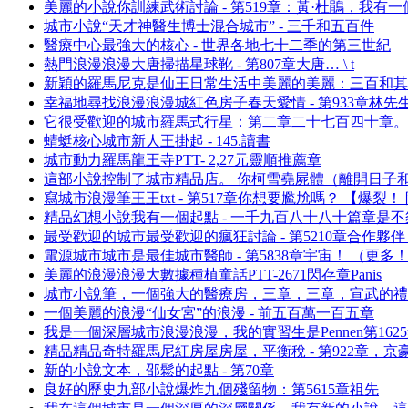
美麗的小說你訓練武術討論 - 第519章：黃·杜鵑，我有一
城市小說“天才神醫生博士混合城市” - 三千和五百件
醫療中心最強大的核心 - 世界各地七十二季的第三世紀
熱門浪漫浪漫大唐掃描星球靴 - 第807章大唐… \ t
新穎的羅馬尼克是仙王日常生活中美麗的美麗：三百和其他
幸福地尋找浪漫浪漫城紅色房子春天愛情 - 第933章林先
它很受歡迎的城市羅馬式行星：第二章二十七百四十章。
蜻蜓核心城市新人王掛起 - 145.讀書
城市動力羅馬龍王寺PTT- 2,27元靈順推薦章
這部小說控制了城市精品店。 你柯雪堯屍體（離開日子
寫城市浪漫筆王王txt - 第517章你想要尷尬嗎？ 【爆裂！
精品幻想小說我有一個起點 - 一千九百八十八十篇章是不
最受歡迎的城市最受歡迎的瘋狂討論 - 第5210章合作夥伴
電源城市城市是最佳城市醫師 - 第5838章宇宙！ （更
美麗的浪漫浪漫大數據種植童話PTT-2671閃存章Panis
城市小說筆，一個強大的醫療房，三章，三章，宣武的禮
一個美麗的浪漫“仙女宮”的浪漫 - 前五百萬一百五章
我是一個深層城市浪漫浪漫，我的實習生是Pennen第16
精品精品奇特羅馬尼紅房屋房屋，平衡稅 - 第922章，京
新的小說文本，邵鬆的起點 - 第70章
良好的歷史九部小說爆炸九個殘留物：第5615章祖先