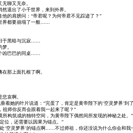
又无聊又无奈。
悄然退出了小千世界，来到外界。
他的肩膀问：“帝君呢？为何帝君不见踪迹了？”
世界都要崩塌了一般……
归于黑暗与沉寂……
的梦。
个凶巴巴的同桌……
佛在那上面扎根了啊。
是悲哀啊。
低垂着她的叶片说道：“完蛋了，肯定是黄帝陛下的‘空灵梦界’到
，祖师你反而会跟着我一起来了呢？”
梦境所构筑成的独特空间，为黄帝陛下偶然间所发现的神秘之处。”
定位，还需要以因果为锚点。”
处‘空灵梦界’的锚点啊……不过师祖，你还没说为什么你会和我