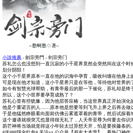
小說推薦
- 劍宗旁門 - 剑宗旁门
苏礼怎么也没想到一直沉寂的小千星界竟然会突然间在这个时
划分阴阳！
这个小千星界原本一直在他的识海中孕育，吸收纠缠在他身上
可是现在他才知道，这小千星界只是在等他，等待他对世界的
如今有智慧光球帮助，有青帝最后的那一下催化，苏礼却是终
所以，这个小世界要孕育成熟了？
苏礼心里有些犹豫，因为他层答应椿，当这世界真正开始演化
他是个重诺言的人……原本他是想要等到飞升上界之后再去做
于是他猛然睁眼看向面前仿佛云雾遮罩着的青帝，然后试探着地
这个邀请就很突兀也显得很无礼了，人天帝至尊为何要去你识
芴芒神将当场就觉得这小年轻太过异想天开，怕是要挨藤条的
#送888现金红包# 关注vx.公众号【书友大本营】，看热门神作