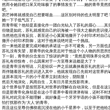
然而令她目瞪口呆又吃味极了的事情发生了……她的青帝竟然微
吧。”
芴芒神将就感觉自己想要呕血……这区别对待的也太明显了吧
她一下子低气压了。
而青帝呢？他却是直接化作一团白光钻入了苏礼的眉心……其
但饶是如此，苏礼就感觉自己的识海被一个强大之极的意识侵
当然他也没有反抗，甚至还小心翼翼地撤开了小封印术对自己
撤开小封印术防御，这对于他来说绝对是一个挑战。
但一来他若是要完成对椿的承诺这一步不可避免，另一方面也
苏礼没有失望，那青帝的化身意志对于他这个小人物的所思所
下一刻，青帝的分念发出了惊讶的声音：“竟然是明珠界分化而
苏礼有些惊奇，什么因果对于一方至尊来说都是大了？
但是青帝没有明说，只是轻叹一声之后就裹挟着苏礼的意识一
而伴随着苏礼的意识进入其中，他就发现自己先前对这世界的
这原本混沌一片的小千星界立刻清浊分，阴阳显！
然后天地演化，风雨自生，又有日月星光投影而来。
这个世界似乎是按照苏礼对世界的理解在自动演化，但是在这
但是那青帝化身却是在这小千星界中看得津津有味，还时不时
苏礼对此完全不能理解，就好像是一个牙牙学语的小孩不能理
怕打扰那作为‘大人’的青帝。
而且这位至尊仿佛彻底沉浸在他的小千星界中，以至于把他给