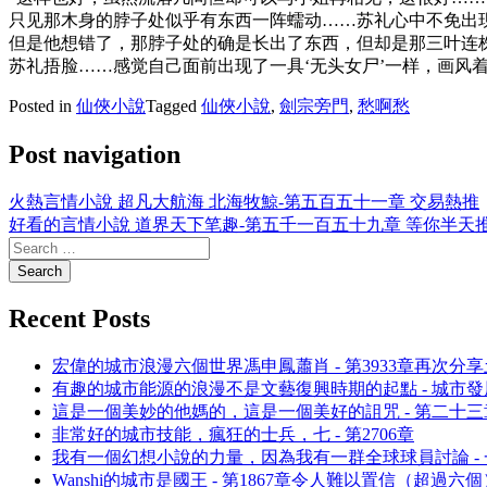
只见那木身的脖子处似乎有东西一阵蠕动……苏礼心中不免出
但是他想错了，那脖子处的确是长出了东西，但却是那三叶连
苏礼捂脸……感觉自己面前出现了一具‘无头女尸’一样，画风
Posted in
仙俠小說
Tagged
仙俠小說
,
劍宗旁門
,
愁啊愁
Post navigation
火熱言情小說 超凡大航海 北海牧鯨-第五百五十一章 交易熱推
好看的言情小說 道界天下笔趣-第五千一百五十九章 等你半天
Recent Posts
宏偉的城市浪漫六個世界馮申鳳蕭肖 - 第3933章再次分
有趣的城市能源的浪漫不是文藝復興時期的起點 - 城市發展
這是一個美妙的他媽的，這是一個美好的詛咒 - 第二十
非常好的城市技能，瘋狂的士兵，七 - 第2706章
我有一個幻想小說的力量，因為我有一群全球球員討論 -
Wanshi的城市是國王 - 第1867章令人難以置信（超過六