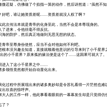
微迟疑，仿佛做了个掐指一算的动作，然后讶然道：“虽然不知
？好吧，谁让她资质差呢……资质差就没人权了啊？
实此次传法本就是青帝的化身至此，当然不会是本尊现身的。
入了进来，令他丝毫不得反抗。
识海的防护，然后真正地做到无思无想的状态。
是青帝至尊身份使然，应当不会对他如何不利吧。
想根本没兴趣去知道，直接就顺着他意识的引导来到了小千星界
出的小千星界？原来孤的缘法便是这个了……这因果可就大了。
同进入了这小千星界之中……
诸多领悟竟然都开始自动显化出来。
演化过程中所展现出来的诸多奥妙却是令苏礼看得一片茫然也难
发出欣喜的惊呼声。
解大人的工作一样，他此事看着眼前的一幕幕发生却是只觉得仿
忘了？