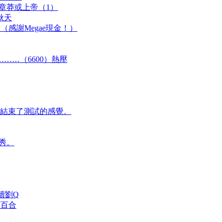
9章莽或上帝（1）
秋天
（感謝Megae現金！）
……（6600）熱壓
結束了測試的感覺。
秀。
讀劉Q
 百合