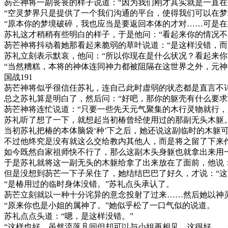
芴芒神将一副丧丧的样子说道：“因为我们刚才其实就是一直在
“空灵梦界只是提供了一个我们沟通的平台，使得我们可以在梦
“原本你的梦境破碎，我也应当是要返回本体的才对……可是
苏礼这才稍稍有些明白的样子，于是他问：“看起来你的情况不
芴芒神将抖动着她那看起来脆弱的草叶说道：“是这样没错，而
苏礼立刻表示默哀，他问：“所以你现在是什么状况？看起来你
“当然糟糕，本将的神体连同神力都被阻隔在这世界之外，元神
国战191
芴芒神将似乎很信任苏礼，连自己此时虚弱的状态都是直言不
总之苏礼算是明白了，然后问：“好吧，那你的躯壳有什么要求
芴芒神将连忙说道：“只要一些先天元气聚集的木行灵物就行，
苏礼听了想了一下，就想起当初椿曾经使用过的那副无头木躯
当初苏礼把椿的本体脑袋‘种’下之后，她还说这副临时的木躯
不过他终究是没有就这么交给教内其他人，而是将之留了下来
如今既然自家祖师快不行了，那么这副木头身躯也就拿出来用
于是苏礼就将这一副无头的木躯给拿了出来放在了面前，他说：
但是没想到芴芒一下子呆住了，她结结巴巴了好久，才说：“这
“是椿用过的临时身体没错。”苏礼点头承认了。
芴芒立刻就以一种十分诧异的意念投射了过来……然后她以神灵
“原来你也是小姐的属神了。”她似乎松了一口气似的说道。
苏礼点点头道：“嗯，是这样没错。”
“这样也好，虽然流落凡间但却可以与小姐再相见，这很好……