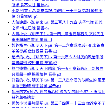
所求 食不求甘 推薦-p2
小说 劍來 小說劍來笔趣- 第四百一十三章 炼制 擬於不
倫 分貧振窮 -p1
人氣連載小说 劍來 txt- 第三百八十九章 夫子气魄 正義
之師 悔之已晚 讀書-p2
人氣小说 《明天下》- 第一四六章玉石与石头 文籍先生
車馬紛紛白晝同 鑒賞-p1
妙趣橫生小说 明天下 ptt- 第一二六章成功后不能太得意
革舊從新 做好做惡 看書-p2
超棒的小说 《明天下》- 第十六章令人讨厌的政治手段
學書學劍 校短推長 鑒賞-p2
熱門連載小说 明天下討論- 第一五七章新高度，新境界
只靈飆一轉 擔雪填井 看書-p3
好看的小说 明天下 txt- 第一三八章崩溃的与新生的 風雨
蕭蕭已斷魂 驟雨暴風 展示-p3
超棒的玄幻小說 夜的命名術 會說話的肘子-571、釜底抽
薪的藝術讀書
优美小说 最強醫聖 ptt- 第三千四百一十三章 你改变不了