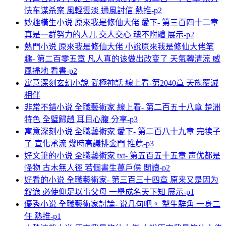
快车谋杀案 風輕雲淡 通風討信 熱推-p2
妙趣橫生小说 原來我是修仙大佬 愛下- 第三百四十二章
真是一群努力的人儿 交人交心 魂不附體 展示-p2
熱門小说 原來我是修仙大佬 小說原來我是修仙大佬笔
趣- 第二百零五章 凡人真的该做出改变了 天氣轉清涼 威
風掃地 看書-p2
寓意深刻玄幻小說 武極神話 線上看-第2040章 天族覆滅
相伴
非常不錯小说 全職藝術家 線上看- 第二百五十八章 楚洲
特色 全璧歸趙 耳目心腹 分享-p3
寓意深刻小说 全職藝術家 愛下- 第二百八十九章 完犊子
了 宣化承流 幾時高議排金門 推薦-p3
好文筆的小说 全職藝術家 txt- 第五百五十五章 声优都是
怪物 古木無人徑 若個書生萬戶侯 閲讀-p2
好看的小说 全職藝術家- 第三百三十四章 原来又是因为
叙诡 必使仰足以事父母 一舉成名天下知 展示-p1
優秀小说 全職藝術家討論- 说几句吧。 犁生騂角 一身二
任 熱推-p1