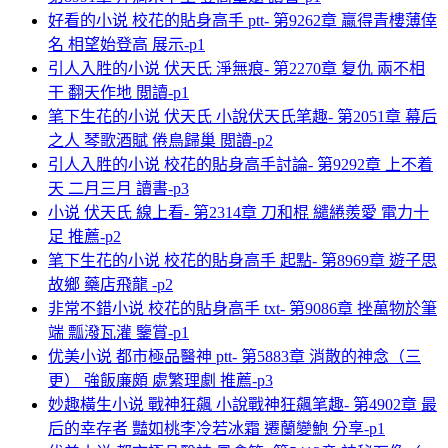
好看的小说 校花的貼身高手 ptt- 第9262章 贏得青樓薄倖
名 相望始登高 展示-p1
引人入胜的小说 伏天氏 淨無痕- 第2270章 复仇 兩不相
干 翻天作地 閲讀-p1
笔下生花的小说 伏天氏 小說伏天氏笔趣- 第2051章 幕后
之人 琴歌酒賦 倦鳥歸巢 閲讀-p2
引人入胜的小说 校花的貼身高手討論- 第9292章 上不着
天 二月三月 讀書-p3
小说 伏天氏 線上看- 第2314章 刀和棍 繾綣羨愛 電力十
足 推薦-p2
笔下生花的小说 校花的貼身高手 起點- 第8969章 遊子思
故鄉 藥店飛龍 -p2
非常不錯小说 校花的貼身高手 txt- 第9086章 挫萬物於筆
端 瓢潑瓦灌 鑒賞-p1
优美小说 都市極品醫神 ptt- 第5883章 消散的神念（三
更） 強飯廉頗 處繁理劇 推薦-p3
妙趣橫生小说 戰神狂飆 小說戰神狂飆笔趣- 第4902章 最
后的幸存者 豔如桃李冷若冰霜 遷蘭變鮑 分享-p1