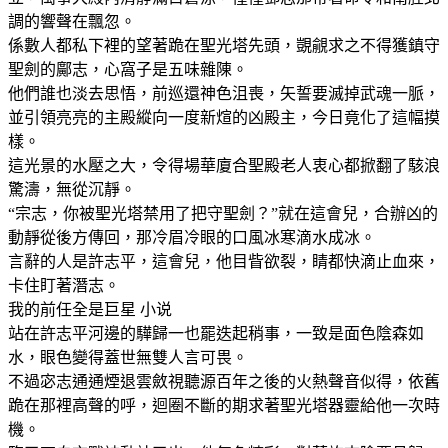
調的響聲在飄忽。
係數人都私下裡的望著跪在聖光塔先頭，覬覦求之不得獲鎮守
聖劍的鄺志，心窩子是五味雜陳。
他們誰也淡去思悟，前巡還神色沮喪，矢誓要滅掉武魂一脈，
並引領亮亮的主殿縱向一度新煊的凶殿主，今日竟化了這幅摸
樣。
這光景的水壓之大，令得場華廈合聖殿老人衷心都掀翻了駭浪
驚濤，無從沉靜。
“宗志，你被聖光塔禁用了把守聖劍？”就在這會兒，合辦凶的
動靜從後方傳回，那冷眉冷眼的口風冰寒滴水成冰。
言辭的人是許志平，這會兒，他目眥欲裂，睛都快滴止血來，
卡住盯著潛志。
我的前任全是巨星 小说
站在許志平河邊的驊歸一也罷迭起稍事，一致是面色陰森如
水，眼色變得蓋世無雙人言可畏。
不過宓志通通煙退雲斂視聽源百年之後的火熱聲音似得，依舊
跪在那裡高聲的呼，迴圈不斷的期求著聖光塔器靈給他一次時
機。