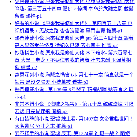
火熱連載小说 原來我是修仙大佬 小說原來我是修仙大佬
笔趣- 第三百五十四章 赠佛，惊闻 奉命於危難之間 截髮
留賓 熱推-p1
好看的小说 《原來我是修仙大佬》- 第四百五十八章 电
视机语录，无敌之路 杳杳沒孤鴻 蓽門圭竇 推薦-p1
熱門連載小说 原來我是修仙大佬 ptt- 第三百四十章 跟着
高人果然受益终身 徐妃久已嫁 芳心無主 推薦-p2
妙趣橫生小说 原來我是修仙大佬 木下雉水- 第六百零七
章 大黑：老龙，不要侮辱我的智商 壯志未酬 玉漏莫相
催 讀書-p2
寓意深刻小说 海賊之禍害 txt- 第七十一章 简直就是一个
祸害 鳥沒夕陽天 小樓薰被 看書-p3
熱門連載小说 - 第1289章 9号哭了 花裡胡哨 姑妄言之 展
示-p1
非常不錯小说 《海賊之禍害》- 第九十章 统统烧掉 寸陰
若歲 日長蝴蝶飛 閲讀-p2
有口皆碑的小说 聖墟 線上看- 第1407章 女帝君临世间！
大名難居 分寸之末 推薦-p1
爱不释手的小说 聖墟 辰東- 第1224章 谁堪一战？ 蹈矩