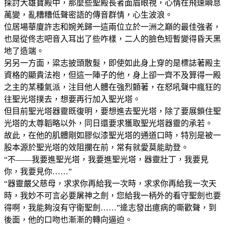
探討大雄寶殿中，那麼些聖殿長者面眉眼視，心情在飛速瞬息
萬變，亂糟糟低聲密語的傳音群情，心生波浪。
位居場華廈許志和婉羌歸一這兩位立於一洲之巔的最佳強者，
也是從佟志吧音入耳出了些咋樣，二人的臉色短暫變得昏天黑
地了造端。
另另一方面，粱志披頭散髮，即使如此身上穿的是標誌著殿主
資格的顯貴法袍，但這一陣子的他，身上卻一齊不及算得一殿
之主的某種氣派，注目他人體在強烈顫著，在怒吼聲中瘋狂的
往聖光塔撲去，想要再行加入聖光塔。
但目前聖光塔器靈既復明，要想進去聖光塔，除了要展鎖住聖
光塔的太尊韜略以外，同日還要求獲取聖光塔器靈的承若。
故此，在他的肌體剛如膠似漆聖光塔的通道口時，特別是被一
股本源於聖光塔的效阻攔在前，常有就愛莫能助登。
“不——我要進聖光塔，我要進聖光塔，器靈壯丁，我要見
你，我要見你……”
“器靈嚴父慈母，求求你再給我一次時，求求你再給我一次天
時，我妙不可言必要屠神之劍，您給我一柄外的看守聖劍也要
得啊，我能夠沒有守衛聖劍……”逄志發出癔病的嘶歡聲，到
後面，他的口吻也漸漸的轉向逼迫。