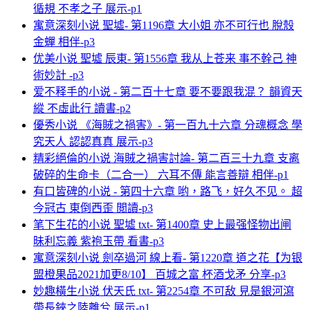
循規 不孝之子 展示-p1
寓意深刻小说 聖墟- 第1196章 大小姐 亦不可行也 脫殼
金蟬 相伴-p3
优美小说 聖墟 辰東- 第1556章 我从上苍来 事不幹己 神
術妙計 -p3
爱不释手的小说 - 第二百十七章 要不要跟我混？ 韻資天
縱 不虛此行 讀書-p2
優秀小说 《海賊之禍害》- 第一百九十六章 分魂概念 學
究天人 認認真真 展示-p3
精彩絕倫的小说 海賊之禍害討論- 第二百三十九章 支离
破碎的生命卡（二合一） 六耳不傳 能言善辯 相伴-p1
有口皆碑的小说 - 第四十六章 哟，路飞，好久不见。 超
今冠古 東倒西歪 閲讀-p3
笔下生花的小说 聖墟 txt- 第1400章 史上最强怪物出闸
昧利忘義 紫袍玉帶 看書-p3
寓意深刻小说 劍卒過河 線上看- 第1220章 道之花【为银
盟橙果品2021加更8/10】 百城之富 杯酒戈矛 分享-p3
妙趣橫生小说 伏天氏 txt- 第2254章 不可敌 見是銀河瀉
帶長鋏之陸離兮 展示-p1