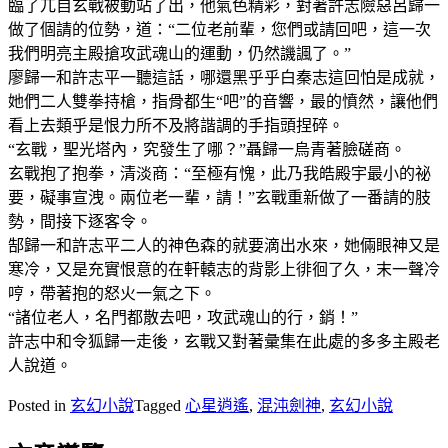
臨了兀自玄戰被動站了出，他氣色精彩，對著許志險惡呂歸一
做了個請的位勢，道：“二位老前輩，您們或請回吧，這一次
我們明亮主殿搶攻武魂山的運動，仍然譏諷了。”
廖歸一和許志平一聽這話，哪還黑乎乎白秦志這回怕是成就，
她們二人雙拳持槍，指骨都生“吧”的音響，最的憤然，讓他們
看上去類乎是恨力所不及將諧調的手指頭捏碎。
“玄戰，聖光塔內，究發生了哪？”聶歸一烏青著臉磋商。
玄戰抱了抱拳，清淡商：“至極有愧，此乃我皓殿宇最小的祕
要，礙事宣洩。兩位老一輩，請！”玄戰重新做了一番請的肢
勢，間接下逐客令。
郜歸一和許志平二人的神色森的就要滴出水來，她倆眼神又是
寒冷，又是充實恨意的在軒轅志的背影上徘徊了久，末一聲冷
哼，帶著抱的怒火一氣之下。
“諸位老人，名門都散去吧，攻武魂山的行，銷！”
許志中和令狐歸一走後，玄戰又對著彙集在此處的多多主殿老
人說道。
Posted in
玄幻小說
Tagged
心星逍遙
,
混沌劍神
,
玄幻小說