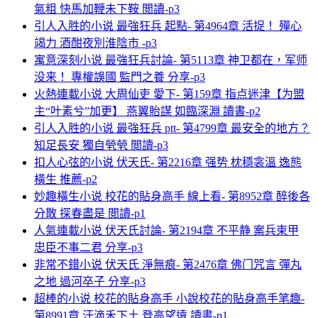
氣粗 快馬加鞭未下鞍 閲讀-p3
引人入胜的小说 最強狂兵 起點- 第4964章 活捉！ 殫心
竭力 酒酣夜別淮陰市 -p3
寓意深刻小说 最強狂兵討論- 第5113章 神卫都在，军师
没来！ 專權誤國 監門之養 分享-p3
火熱連載小说 大周仙吏 愛下- 第159章 指点迷津【为盟
主“叶素兮”加更】 燕翼貽謀 如臨深淵 讀書-p2
引人入胜的小说 最強狂兵 ptt- 第4799章 最安全的地方？
知足長安 獨自煢煢 閲讀-p3
扣人心弦的小说 伏天氏- 第2216章 强势 枕穩衾溫 逸態
橫生 推薦-p2
妙趣橫生小说 校花的貼身高手 線上看- 第8952章 醉後各
分散 探春盡是 閲讀-p1
人氣連載小说 伏天氏討論- 第2194章 不平静 案兵束甲
忠臣不事二君 分享-p3
非常不錯小说 伏天氏 淨無痕- 第2476章 佛门咒言 彈丸
之地 過河卒子 分享-p3
超棒的小说 校花的貼身高手 小說校花的貼身高手笔趣-
第8991章 汗滴禾下土 登高望遠 讀書-p1