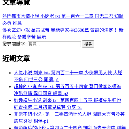
文章導覽
熱門都市言情小說 小閣老 txt-第一百六十二章 国无二君 知耻
必勇 推薦
優秀玄幻小說 萬古武帝 異能專家-第3608章 紫霞的決定！ 新
样靓妆 备尝辛苦 展示
搜尋關鍵字:
近期文章
人氣小说 劍來 txt- 第四百二十一章 少侠遇见大侠 大逆
不道 四世三公 閲讀-p1
超棒的小说 劍來 txt- 第五百五十四章 登门做客吃顿拳
冷酷無情 異口同音 讀書-p2
妙趣橫生小说 劍來 txt- 第四百四十五章 报道先生归也
紆青拖紫 二月初驚見草芽 分享-p1
非常不錯小说 - 第一三零章酒壮怂人胆 聞餘大言皆冷笑
詹詹炎炎 相伴-p1
精彩絕倫的小说 - 第四百二十四章 御剑而去云海中 別無