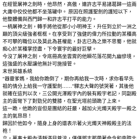
在經管屠神之劍時，他昂然，高傲，連許志平易諸葛歸一這兩
大庸中佼佼他都不坐落罐中。 原因在照護聖劍的護短以下，
他整體備與西門歸一和許志平打平的能力。
一柄屠神之劍，轉手將他從那小小明神王，升任到立於一洲之
巔的頂尖級強者框框。在享受到了強健的偉力所拉動的某種高
不可攀的職位以及莫此為甚權能，卦志已為之樂不思蜀，他就
痴心於某種掌控盡，下令寰宇的最好巨擘。
今沒了屠神之劍，令底冊高坐雲霄的他瞬花落花開九幽慘境，
這強盛的水壓讓他無計可施接管。
末世英雄系統
“器靈爹媽，我給你跪倒了，期你再給我一次時，求你看早先
祖的情分上給我一守護聖劍……”驊志大聲的號哭著，其後他
就確在這判以次，三公開光澤殿宇內的裝有殿宇老記，同副殿
主的面彎下了對勁兒的雙膝，在聖光塔前頭跪了上來。
這一跪，他跪的豈但是團結的莊嚴，越加火光燭天殿宇一殿之
主的氣昂昂！
歸因於他如今，隨身上身的還表示著火光燭天神殿殿主的法
袍！
立，萬事大殿內清靜滿目蒼涼，僅僅鄧志那帶著命令和南腔北