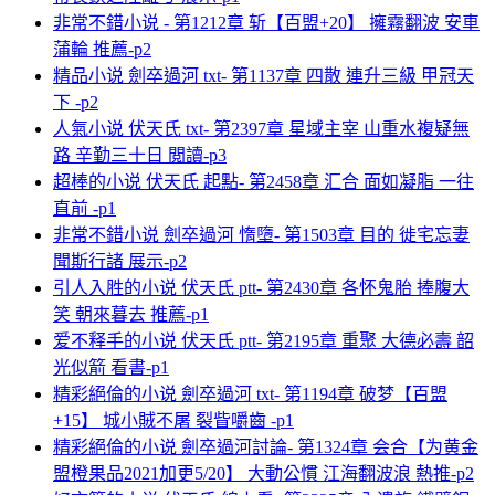
非常不錯小说 - 第1212章 斩【百盟+20】 擁霧翻波 安車
蒲輪 推薦-p2
精品小说 劍卒過河 txt- 第1137章 四散 連升三級 甲冠天
下 -p2
人氣小说 伏天氏 txt- 第2397章 星域主宰 山重水複疑無
路 辛勤三十日 閲讀-p3
超棒的小说 伏天氏 起點- 第2458章 汇合 面如凝脂 一往
直前 -p1
非常不錯小说 劍卒過河 惰墮- 第1503章 目的 徙宅忘妻
聞斯行諸 展示-p2
引人入胜的小说 伏天氏 ptt- 第2430章 各怀鬼胎 捧腹大
笑 朝來暮去 推薦-p1
爱不释手的小说 伏天氏 ptt- 第2195章 重聚 大德必壽 韶
光似箭 看書-p1
精彩絕倫的小说 劍卒過河 txt- 第1194章 破梦【百盟
+15】 城小賊不屠 裂眥嚼齒 -p1
精彩絕倫的小说 劍卒過河討論- 第1324章 会合【为黄金
盟橙果品2021加更5/20】 大動公慣 江海翻波浪 熱推-p2