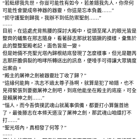
“若紕繆我先世，你豈可能性有如今，若差錯我先人，你奈何
可能性會變成帝神器的器靈，你這是忘本負義……”
“扼守護聖劍歸我，我辦不到低防禦聖劍……”
……
目前，在這處虎背熊腰的探討大殿中，從頭至尾人的眼光皆是
整齊的蟻集在邢志隨身，看著薛志那狀若猖獗的摸樣，彙集於
此的整整聖殿老記，面色皆是一變。
但是她倆不亮聖光塔內歸根結底發現了怎麼樣事，但光是聽芮
志那肝膽俱裂的咆哮所轉送出的訊息，便唾手可得讓大眾猜度
出案由。
“殿主的屠神之劍被器靈壯丁收了歸？”
“這緣何能夠，冼志不過太尊子孫啊，就算是犯了呦錯，也不
見得緊張到要撤屠神之劍吧，到底他能坐在殿主的底座，可全
是賴屠神之劍……”
“惱人，而今吾儕撲武魂山就萬事俱備，都要打小算盤首途
了，最後滕志在本條天道沒了屠神之劍，那武魂山咱還打不
打……”
“聖光塔內，真相發了何等？”
……