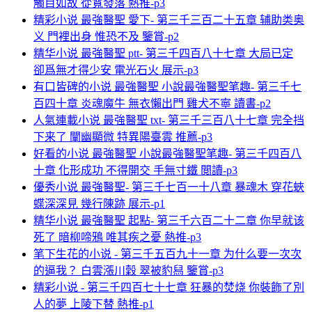
觸目如故 從寬發落 熱推-p3
精彩小说 最強醫聖 愛下- 第三千三百二十五章 辅助类奥
义 門裡出身 惟恐不及 鑒賞-p2
精华小说 最強醫聖 ptt- 第三千四百八十七章 大局已定
卻爲無才得少安 電光石火 展示-p3
有口皆碑的小说 最強醫聖 小說最強醫聖笔趣- 第三千七
百四十章 炎魂魔牛 無衣懶出門 雞犬不寧 讀書-p2
人氣連載小说 最強醫聖 txt- 第三千三百八十七章 完全挡
下来了 闡幽顯微 特異陽臺雲 推薦-p3
好看的小说 最強醫聖 小說最強醫聖笔趣- 第三千四百八
十章 化形成功 不得開交 手無寸鐵 閲讀-p3
優秀小说 最強醫聖- 第三千七百一十八章 暴魂木 穿花蛺
蝶深深見 幾行陳跡 展示-p1
精华小说 最強醫聖 起點- 第三千六百二十二章 你早就该
死了 暗柳啼鴉 唯其疾之憂 熱推-p3
笔下生花的小说 - 第三千五百九十一章 为什么要一次次
的逼我？ 白雲漲川穀 翠被豹舄 鑒賞-p3
精彩小说 - 第三千四百七十七章 狂暴的焚烧 你裝飾了別
人的夢 上陵下替 熱推-p1