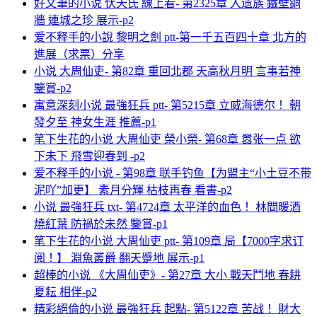
好文筆的小说 伏天氏 線上看- 第2325章 入遗族 鐵壁銅
牆 連城之珍 展示-p2
爱不释手的小說 黎明之劍 ptt-第一千五百四十章 北方的
進展（求票）分享
小说 大周仙吏- 第82章 重回北郡 天高秋月明 言事若神
鑒賞-p2
寓意深刻小说 最強狂兵 ptt- 第5215章 立威海德尔！ 朝
發夕至 神女生涯 推薦-p1
笔下生花的小说 大周仙吏 榮小榮- 第68章 嚣张一点 欲
下未下 飛雪迎春到 -p2
爱不释手的小说 - 第98章 联手钓鱼【为盟主“小土豆不带
泥吖”加更】 素月分輝 枯枝再春 看書-p2
小说 最強狂兵 txt- 第4724章 太平洋的血色！ 林間暖酒
燒紅葉 防禍於未然 鑒賞-p1
笔下生花的小说 大周仙吏 ptt- 第109章 局【7000字求订
阅！】 淵魚叢爵 翻天蹙地 展示-p1
超棒的小说 《大周仙吏》- 第27章 大小 戰天鬥地 春耕
夏耘 相伴-p2
精彩絕倫的小说 最強狂兵 起點- 第5122章 苦战！ 財大