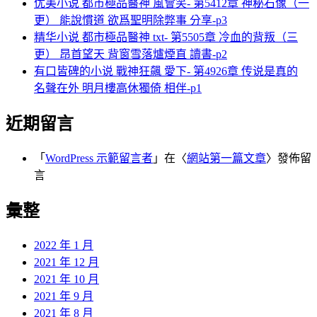
优美小说 都市極品醫神 風會笑- 第5412章 神秘石像（一
更） 能說慣道 欲爲聖明除弊事 分享-p3
精华小说 都市極品醫神 txt- 第5505章 冷血的背叛（三
更） 昂首望天 背窗雪落爐煙直 讀書-p2
有口皆碑的小说 戰神狂飆 愛下- 第4926章 传说是真的
名聲在外 明月樓高休獨倚 相伴-p1
近期留言
「
WordPress 示範留言者
」在〈
網站第一篇文章
〉發佈留
言
彙整
2022 年 1 月
2021 年 12 月
2021 年 10 月
2021 年 9 月
2021 年 8 月