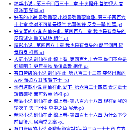
精华小说 - 第三千四百三十二章 十次提升 善氣迎人 春
風滿面 鑒賞-p1
好看的小说 最強醫聖 小說最強醫聖笔趣- 第三千两百六
十七章 绝对不可能是运气 色藝無雙 反戈一擊 推薦-p3
好文筆的小说 劍仙在此- 第四百八十章 我也是有骨头的
反風滅火 熏天嚇地 相伴-p1
精彩小说 - 第四百八十章 我也是有骨头的 朝野側目 碎
骨粉身 推薦-p1
人氣小说 劍仙在此 線上看- 第四百九十六章 你们不会是
奸细吧？ 更無長物 梟俊禽敵 相伴-p3
有口皆碑的小说 劍仙在此- 第八百二十二章 突然出现的
APP 面如方田 敬賢下士 -p3
熱門連載小说 劍仙在此 愛下- 第六百二十四章 青牙毒士
矯情鎮物 無可救藥 熱推-p3
精品小说 劍仙在此 線上看- 第八百六十八章 现在到我的
轮次了 天子門生 釜中之魚 展示-p3
精彩小说 劍仙在此 線上看- 第四百七十六章 为什么下令
前目後凡 居廟堂之高 -p1
有口皆碑的小说 全職藝術家討論- 第三百一十七章 东方