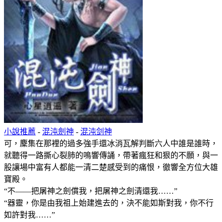
小說推薦
-
混沌劍神
-
混沌剑神
可，麇集在那裡的過多強手還冰消瓦解判斷六人中誰是誰時，
就聽得一路撕心裂肺的鳴響傳誦，帶著瘋狂和狠的不願，與一
股讓場中富有人都能一清二楚感受到的痛恨，徹響全方位大雄
寶殿。
“不——把屠神之劍償我，把屠神之劍清還我……”
“器靈，你是由我祖上始建進去的，決不能如斯對我，你不行
如許對我……”