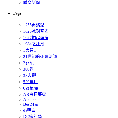
體育新聞
Tags
1255再鑄鼎
1625冰封帝國
1627崛起南海
1984之狂潮
1大智1
21世紀的死靈法師
2罪龍
300邁
38大蝦
520農民
6號鼠標
AB白日夢家
Andlao
BestMan
da明白
DC家的騎士