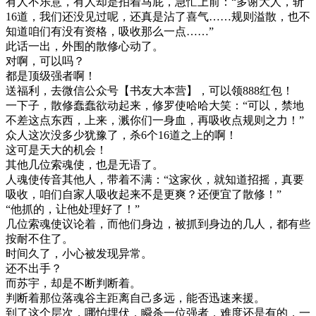
有人不乐意，有人却是拍着马屁，急忙上前：“多谢大人，斩
16道，我们还没见过呢，还真是沾了喜气……规则溢散，也不
知道咱们有没有资格，吸收那么一点……”
此话一出，外围的散修心动了。
对啊，可以吗？
都是顶级强者啊！
送福利，去微信公众号【书友大本营】，可以领888红包！
一下子，散修蠢蠢欲动起来，修罗使哈哈大笑：“可以，禁地
不差这点东西，上来，溅你们一身血，再吸收点规则之力！”
众人这次没多少犹豫了，杀6个16道之上的啊！
这可是天大的机会！
其他几位索魂使，也是无语了。
人魂使传音其他人，带着不满：“这家伙，就知道招摇，真要
吸收，咱们自家人吸收起来不是更爽？还便宜了散修！”
“他抓的，让他处理好了！”
几位索魂使议论着，而他们身边，被抓到身边的几人，都有些
按耐不住了。
时间久了，小心被发现异常。
还不出手？
而苏宇，却是不断判断着。
判断着那位落魂谷主距离自己多远，能否迅速来援。
到了这个层次，哪怕埋伏，瞬杀一位强者，难度还是有的，一