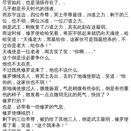
尽管如此，也是顶级存在了。。
几乎都是开天时代的强者。
而苏宇这边，四位帝尊，冥土帝尊最强，28道之力，剩下的三
位，也不弱，两位26道，一位27道之力。
倒是武王，刚恢复了25道之力，其实此刻在这最弱。
而这时候，修罗使哈哈笑着，将苏宇抓起来就扔向天魂使，哈
哈笑道：“天魂老大，黑墓给你，这家伙可是我最想杀的，不
过你是老大，给你杀！”
天魂使是一位老者，闻言笑了笑：“你啊……”
这个倒是没必要争什么。
他也不太在意。
不过既然修罗送来了，他也不说什么。
修罗继续丢人，将冥土丢出，丢到了地魂使那边，笑道：“给
你的，这家伙也不弱！”
那地魂使接过人，微微扬眉，气息稍微有些杂乱，倒是有些重
伤的样子，散发着一点点微弱无比的死气，快挂了？
修罗打的？
也是，还带着一些修罗的气息。
修罗使继续扔！
剩下的三位帝尊，被扔给了其他三人，倒是武王最弱，修罗使
看了看，笑道：“这个我来杀！”