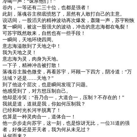
冷喝一声：“诛杀他们！”
谷内，一等还有二三十位，也都是强者！
此刻，落魂谷主彻底愤怒了，居然有人敢打自己的主意。
说话间，一股滔天的精神波动再次爆发，轰隆一声，苏宇刚恢
复一瞬间，被这一股强大的波动，冲击的意志海都在龟裂！
可苏宇既然敢来，自然也有一些手段！
一瞬间，天地环绕四周。
意志海溢散到了天地之中！
我为天地之灵！
意志海为灵，肉身为天地。
一下子，精神冲击被打散！
落魂谷主脸色微变，再看苏宇，环顾一下四方，阴冷道：“万
法域？还是……天地？”
到了他这个层次，也是瞬间发现了问题。
他感受到了，对方想压制自己。
他却是冷笑：“吾乃合一，大道合一，压制？不存在的！”
我就是道，道就是我，你如何压制我？
已经和时光长河半脱离了！
也算是一种灵肉合一，道体合一！
他一步步走向苏宇，这一刻，也是惊讶无比，一位31道的强
者，好像还是开天者，我为何从未见过？
从何而来？