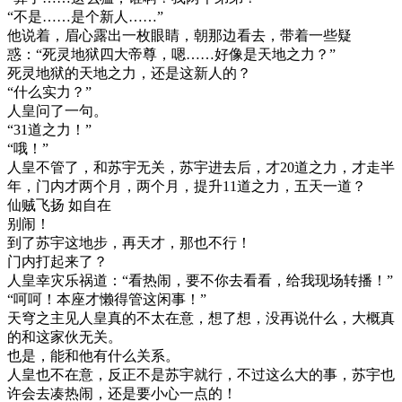
“不是……是个新人……”
他说着，眉心露出一枚眼睛，朝那边看去，带着一些疑
惑：“死灵地狱四大帝尊，嗯……好像是天地之力？”
死灵地狱的天地之力，还是这新人的？
“什么实力？”
人皇问了一句。
“31道之力！”
“哦！”
人皇不管了，和苏宇无关，苏宇进去后，才20道之力，才走半
年，门内才两个月，两个月，提升11道之力，五天一道？
仙贼飞扬 如自在
别闹！
到了苏宇这地步，再天才，那也不行！
门内打起来了？
人皇幸灾乐祸道：“看热闹，要不你去看看，给我现场转播！”
“呵呵！本座才懒得管这闲事！”
天穹之主见人皇真的不太在意，想了想，没再说什么，大概真
的和这家伙无关。
也是，能和他有什么关系。
人皇也不在意，反正不是苏宇就行，不过这么大的事，苏宇也
许会去凑热闹，还是要小心一点的！