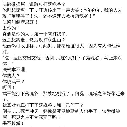
法微微扬眉，谁敢攻打落魂谷？
他刚想探查一下，耳边传来了一声大笑：“哈哈哈，我的人去
攻打落魂谷了！法，还不速速去救援落魂谷！”
法瞬间偃旗息鼓！
去你的！
真要是你的人，第一个来打我了。
这是想我走，然后攻打永生山？
他虽然可以挪移，可此刻，挪移难度很大，因为有人和他作
对。
“法，速度交出文钰，否则，我的人打下了落魂谷，马上来杀
你！”
法根本不理。
你的人？
你说武王？
呵呵！
武王能打下落魂谷，那禁地别混了，何况，魂域之主好像赶来
了。
就算对方真打下了落魂谷，和自己何干？
倒是……死气冲天，好像是死灵地狱的人出手了，法微微皱
眉，死灵之主不甘寂寞了吗？
果不其然！