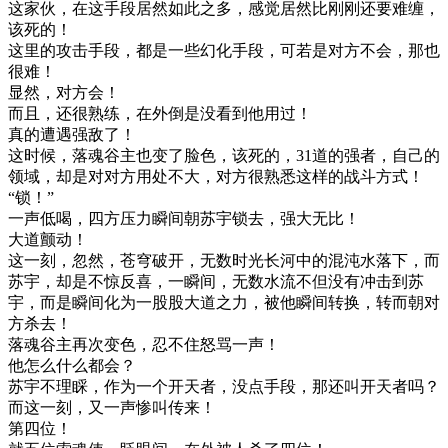
这家伙，在这手段居然如此之多，感觉居然比刚刚还要难缠，
该死的！
这里的攻击手段，都是一些幻化手段，可若是对方不会，那也
很难！
显然，对方会！
而且，还很熟练，在外倒是没看到他用过！
真的遭遇强敌了！
这时候，落魂谷主也变了脸色，该死的，31道的强者，自己的
领域，却是对对方用处不大，对方很熟悉这样的战斗方式！
“锁！”
一声低喝，四方压力瞬间朝苏宇锁去，强大无比！
大道颤动！
这一刻，忽然，苍穹破开，无数时光长河中的混沌水落下，而
苏宇，却是不惊反喜，一瞬间，无数水流不但没有冲击到苏
宇，而是瞬间化为一股股大道之力，被他瞬间转换，转而朝对
方杀去！
落魂谷主再次变色，忍不住怒骂一声！
他怎么什么都会？
苏宇不理睬，作为一个开天者，没点手段，那还叫开天者吗？
而这一刻，又一声惨叫传来！
第四位！