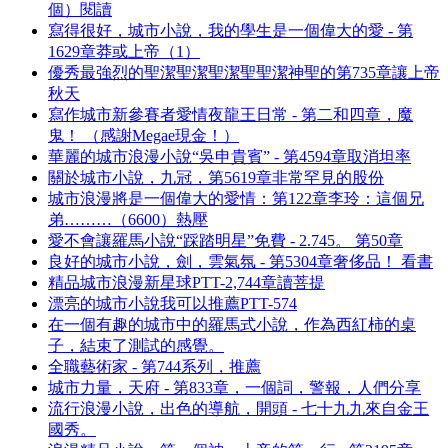
個）閱讀
寫得很好，城市小說，我的學生是一個偉大的愛 - 第
1629章莽或上帝（1）
優秀最強烈的聖潔聖潔聖潔聖聖潔神聖的第735章讓上帝
秋天
寫作城市新參賽者愛情夜龍王日常 - 第二和四章，魔
鬼！ （感謝Megae現金！）
華麗的城市浪漫小說“吳申貴賓” - 第4594章取消坦率
關於城市小說，九冠，第5619章非常罕見的股份
城市浪漫將是一個偉大的愛情：第122章李玲：這個兄
弟………（6600）熱壓
愛不會讓羅馬小說“踩踏明星”免費 - 2.745。 第50章
良好的城市小說，劍，雲氣氛 - 第5304章奢侈品！ 看書
精品城市浪漫新星球PTT-2,744章讀菩提
漂亮的城市小說我可以推薦PTT-574
在一個有趣的城市中的羅馬式小說，作為西紅柿的桌
子，結束了測試的感覺。
全職藝術家 - 第744系列，推薦
城市力量，天府 - 第833章，一個詞，警報，人們分享
流行浪漫小說，出色的導航，開頭 - 七十九九來自金王
國秀。