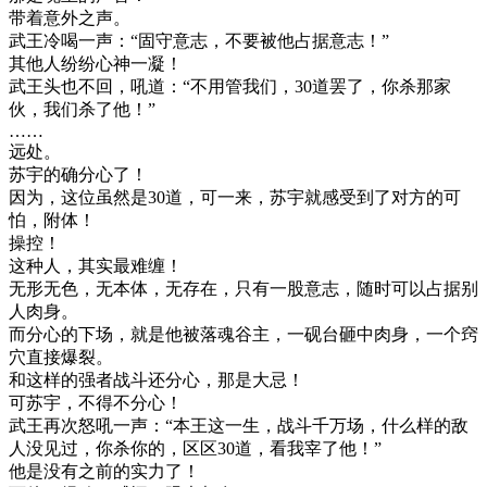
带着意外之声。
武王冷喝一声：“固守意志，不要被他占据意志！”
其他人纷纷心神一凝！
武王头也不回，吼道：“不用管我们，30道罢了，你杀那家
伙，我们杀了他！”
……
远处。
苏宇的确分心了！
因为，这位虽然是30道，可一来，苏宇就感受到了对方的可
怕，附体！
操控！
这种人，其实最难缠！
无形无色，无本体，无存在，只有一股意志，随时可以占据别
人肉身。
而分心的下场，就是他被落魂谷主，一砚台砸中肉身，一个窍
穴直接爆裂。
和这样的强者战斗还分心，那是大忌！
可苏宇，不得不分心！
武王再次怒吼一声：“本王这一生，战斗千万场，什么样的敌
人没见过，你杀你的，区区30道，看我宰了他！”
他是没有之前的实力了！