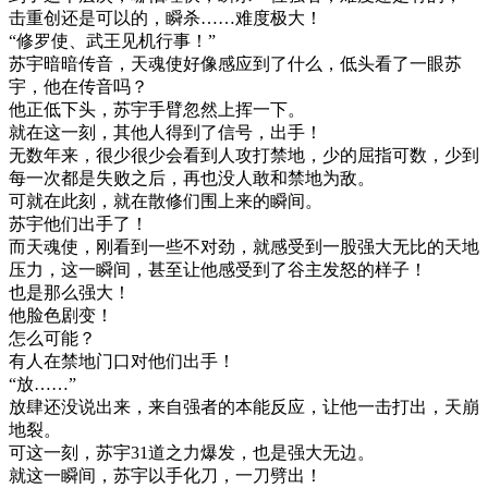
击重创还是可以的，瞬杀……难度极大！
“修罗使、武王见机行事！”
苏宇暗暗传音，天魂使好像感应到了什么，低头看了一眼苏
宇，他在传音吗？
他正低下头，苏宇手臂忽然上挥一下。
就在这一刻，其他人得到了信号，出手！
无数年来，很少很少会看到人攻打禁地，少的屈指可数，少到
每一次都是失败之后，再也没人敢和禁地为敌。
可就在此刻，就在散修们围上来的瞬间。
苏宇他们出手了！
而天魂使，刚看到一些不对劲，就感受到一股强大无比的天地
压力，这一瞬间，甚至让他感受到了谷主发怒的样子！
也是那么强大！
他脸色剧变！
怎么可能？
有人在禁地门口对他们出手！
“放……”
放肆还没说出来，来自强者的本能反应，让他一击打出，天崩
地裂。
可这一刻，苏宇31道之力爆发，也是强大无边。
就这一瞬间，苏宇以手化刀，一刀劈出！