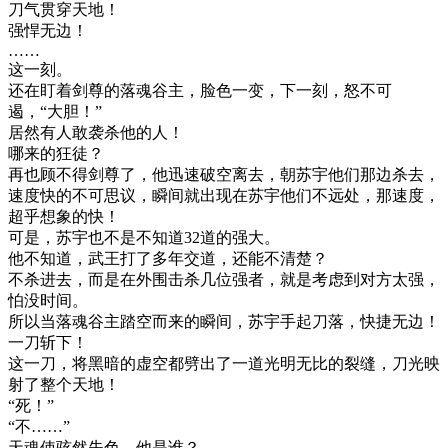
刀气贯穿天地！
强悍无边！
……
这一刻。
还在盯着剑尊的落魂谷主，脸色一变，下一刻，怒不可
遏，“大胆！”
居然有人敢袭杀他的人！
哪来的狂徒？
再也顾不得剑尊了，他迅速破空离去，朝苏宇他们那边杀去，
速度快的不可思议，瞬间就出现在苏宇他们不远处，那速度，
超乎想象的快！
可是，苏宇也不是不知道32道的强大。
他不知道，武王打了多年交道，还能不清楚？
不杀进去，而是在外围击杀几位强者，就是考虑到对方太强，
怕没时间。
所以当落魂谷主踏空而来的瞬间，苏宇手起刀落，快捷无边！
一刀斩下！
这一刀，将黑暗的虚空都劈出了一道光明无比的裂缝，刀光映
射了整个天地！
“死！”
“不……”
天魂使骇然失色，他是谁？