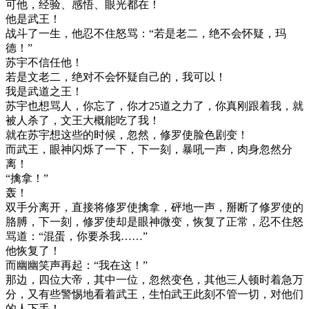
可他，经验、感悟、眼光都在！
他是武王！
战斗了一生，他忍不住怒骂：“若是老二，绝不会怀疑，玛
德！”
苏宇不信任他！
若是文老二，绝对不会怀疑自己的，我可以！
我是武道之王！
苏宇也想骂人，你忘了，你才25道之力了，你真刚跟着我，就
被人杀了，文王大概能吃了我！
就在苏宇想这些的时候，忽然，修罗使脸色剧变！
而武王，眼神闪烁了一下，下一刻，暴吼一声，肉身忽然分
离！
“擒拿！”
轰！
双手分离开，直接将修罗使擒拿，砰地一声，掰断了修罗使的
胳膊，下一刻，修罗使却是眼神微变，恢复了正常，忍不住怒
骂道：“混蛋，你要杀我……”
他恢复了！
而幽幽笑声再起：“我在这！”
那边，四位大帝，其中一位，忽然变色，其他三人顿时着急万
分，又有些警惕地看着武王，生怕武王此刻不管一切，对他们
的人下手！