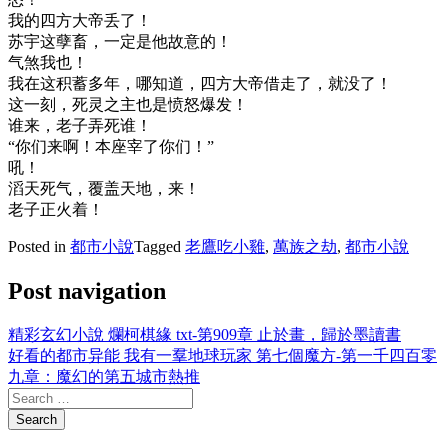
我的四方大帝丢了！
苏宇这孽畜，一定是他故意的！
气煞我也！
我在这积蓄多年，哪知道，四方大帝借走了，就没了！
这一刻，死灵之主也是愤怒爆发！
谁来，老子弄死谁！
“你们来啊！本座宰了你们！”
吼！
滔天死气，覆盖天地，来！
老子正火着！
Posted in
都市小說
Tagged
老鷹吃小雞
,
萬族之劫
,
都市小說
Post navigation
精彩玄幻小說 爛柯棋緣 txt-第909章 止於畫，歸於墨讀書
好看的都市异能 我有一羣地球玩家 第七個魔方-第一千四百零
九章：魔幻的第五城市熱推