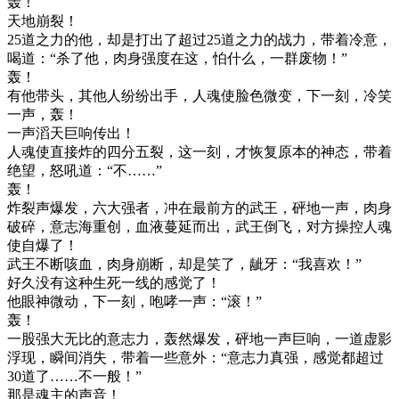
轰！
天地崩裂！
25道之力的他，却是打出了超过25道之力的战力，带着冷意，
喝道：“杀了他，肉身强度在这，怕什么，一群废物！”
轰！
有他带头，其他人纷纷出手，人魂使脸色微变，下一刻，冷笑
一声，轰！
一声滔天巨响传出！
人魂使直接炸的四分五裂，这一刻，才恢复原本的神态，带着
绝望，怒吼道：“不……”
轰！
炸裂声爆发，六大强者，冲在最前方的武王，砰地一声，肉身
破碎，意志海重创，血液蔓延而出，武王倒飞，对方操控人魂
使自爆了！
武王不断咳血，肉身崩断，却是笑了，龇牙：“我喜欢！”
好久没有这种生死一线的感觉了！
他眼神微动，下一刻，咆哮一声：“滚！”
轰！
一股强大无比的意志力，轰然爆发，砰地一声巨响，一道虚影
浮现，瞬间消失，带着一些意外：“意志力真强，感觉都超过
30道了……不一般！”
那是魂主的声音！