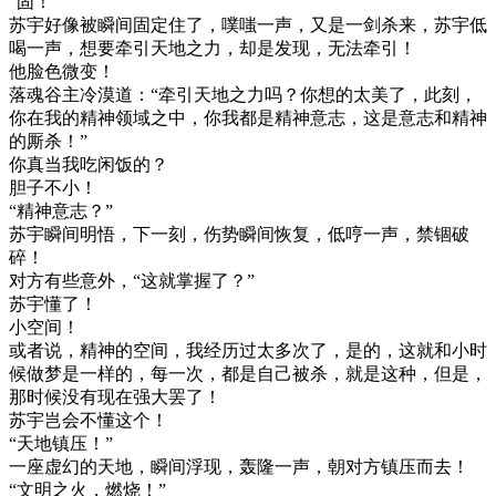
“固！”
苏宇好像被瞬间固定住了，噗嗤一声，又是一剑杀来，苏宇低
喝一声，想要牵引天地之力，却是发现，无法牵引！
他脸色微变！
落魂谷主冷漠道：“牵引天地之力吗？你想的太美了，此刻，
你在我的精神领域之中，你我都是精神意志，这是意志和精神
的厮杀！”
你真当我吃闲饭的？
胆子不小！
“精神意志？”
苏宇瞬间明悟，下一刻，伤势瞬间恢复，低哼一声，禁锢破
碎！
对方有些意外，“这就掌握了？”
苏宇懂了！
小空间！
或者说，精神的空间，我经历过太多次了，是的，这就和小时
候做梦是一样的，每一次，都是自己被杀，就是这种，但是，
那时候没有现在强大罢了！
苏宇岂会不懂这个！
“天地镇压！”
一座虚幻的天地，瞬间浮现，轰隆一声，朝对方镇压而去！
“文明之火，燃烧！”