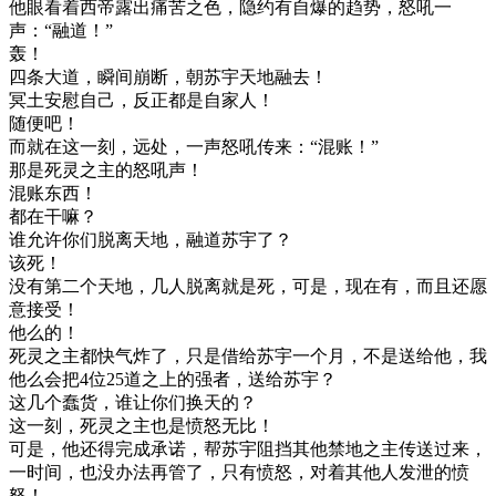
他眼看着西帝露出痛苦之色，隐约有自爆的趋势，怒吼一
声：“融道！”
轰！
四条大道，瞬间崩断，朝苏宇天地融去！
冥土安慰自己，反正都是自家人！
随便吧！
而就在这一刻，远处，一声怒吼传来：“混账！”
那是死灵之主的怒吼声！
混账东西！
都在干嘛？
谁允许你们脱离天地，融道苏宇了？
该死！
没有第二个天地，几人脱离就是死，可是，现在有，而且还愿
意接受！
他么的！
死灵之主都快气炸了，只是借给苏宇一个月，不是送给他，我
他么会把4位25道之上的强者，送给苏宇？
这几个蠢货，谁让你们换天的？
这一刻，死灵之主也是愤怒无比！
可是，他还得完成承诺，帮苏宇阻挡其他禁地之主传送过来，
一时间，也没办法再管了，只有愤怒，对着其他人发泄的愤
怒！