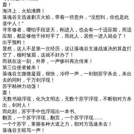
轰！
海洋上，火焰沸腾！
落魂谷主迅速剿灭火焰，带着一些意外，“没想到，你也是此
道中人！”
寻常修者，哪怕手段逆天，刚进入，也会有一个适应期，而适
应期，都足够他干掉对手了，而此人，居然一进入就会了！
出乎预料！
显然，这人不是第一次经历，这让落魂谷主速战速决的算盘打
空了，顿时皱眉，这就不好办了！
而就在这一刻，外界，一声惨叫再次传来！
第三位使者被杀！
落魂谷主微微凝眉，很快，冷哼一声，一剑朝苏宇杀去，杀出
去的同时，千万剑浮现！
苏宇精神力动荡！
轰！
无数书籍浮现，化为文明志，无数个苏宇浮现，不断朝对方杀
出，剑对人！
而此刻，苏宇手中也浮现出一本书。
翻页，一个苏宇浮现，翻页，一个苏宇浮现……
一个个苏宇，掌握各种大道之力，朝对方迅速杀去！
落魂谷主暗骂一声！