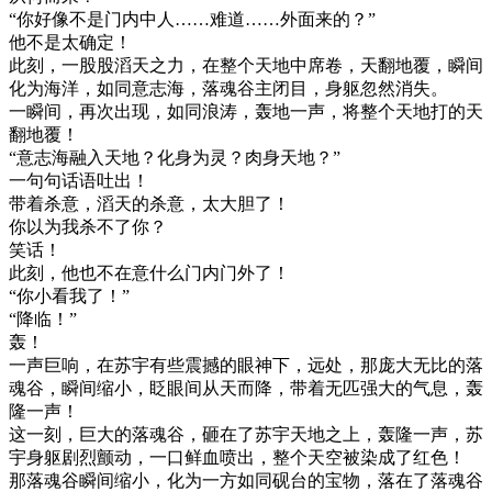
“你好像不是门内中人……难道……外面来的？”
他不是太确定！
此刻，一股股滔天之力，在整个天地中席卷，天翻地覆，瞬间
化为海洋，如同意志海，落魂谷主闭目，身躯忽然消失。
一瞬间，再次出现，如同浪涛，轰地一声，将整个天地打的天
翻地覆！
“意志海融入天地？化身为灵？肉身天地？”
一句句话语吐出！
带着杀意，滔天的杀意，太大胆了！
你以为我杀不了你？
笑话！
此刻，他也不在意什么门内门外了！
“你小看我了！”
“降临！”
轰！
一声巨响，在苏宇有些震撼的眼神下，远处，那庞大无比的落
魂谷，瞬间缩小，眨眼间从天而降，带着无匹强大的气息，轰
隆一声！
这一刻，巨大的落魂谷，砸在了苏宇天地之上，轰隆一声，苏
宇身躯剧烈颤动，一口鲜血喷出，整个天空被染成了红色！
那落魂谷瞬间缩小，化为一方如同砚台的宝物，落在了落魂谷