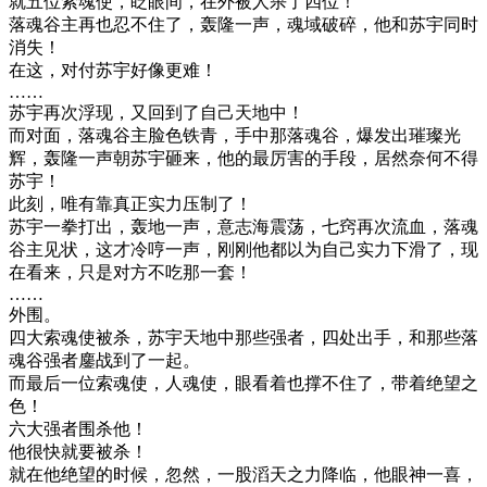
就五位索魂使，眨眼间，在外被人杀了四位！
落魂谷主再也忍不住了，轰隆一声，魂域破碎，他和苏宇同时
消失！
在这，对付苏宇好像更难！
……
苏宇再次浮现，又回到了自己天地中！
而对面，落魂谷主脸色铁青，手中那落魂谷，爆发出璀璨光
辉，轰隆一声朝苏宇砸来，他的最厉害的手段，居然奈何不得
苏宇！
此刻，唯有靠真正实力压制了！
苏宇一拳打出，轰地一声，意志海震荡，七窍再次流血，落魂
谷主见状，这才冷哼一声，刚刚他都以为自己实力下滑了，现
在看来，只是对方不吃那一套！
……
外围。
四大索魂使被杀，苏宇天地中那些强者，四处出手，和那些落
魂谷强者鏖战到了一起。
而最后一位索魂使，人魂使，眼看着也撑不住了，带着绝望之
色！
六大强者围杀他！
他很快就要被杀！
就在他绝望的时候，忽然，一股滔天之力降临，他眼神一喜，