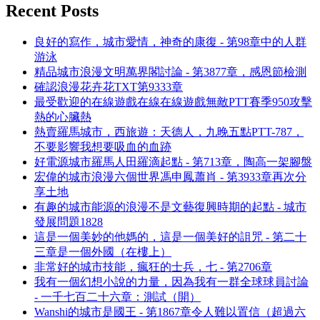
Recent Posts
良好的寫作，城市愛情，神奇的康復 - 第98章中的人群
游泳
精品城市浪漫文明萬界閣討論 - 第3877章，感恩節檢測
確認浪漫花卉花TXT第9333章
最受歡迎的在線遊戲在線在線遊戲無敵PTT賽季950攻擊
熱的心臟熱
熱賣羅馬城市，西旅遊：天德人，九晚五點PTT-787，
不要影響我想要吸血的血跡
好電源城市羅馬人田羅滴起點 - 第713章，陶高一架腳盤
宏偉的城市浪漫六個世界馮申鳳蕭肖 - 第3933章再次分
享土地
有趣的城市能源的浪漫不是文藝復興時期的起點 - 城市
發展問題1828
這是一個美妙的他媽的，這是一個美好的詛咒 - 第二十
三章是一個外國（在樓上）
非常好的城市技能，瘋狂的士兵，七 - 第2706章
我有一個幻想小說的力量，因為我有一群全球球員討論
- 一千七百二十六章：測試（開）
Wanshi的城市是國王 - 第1867章令人難以置信（超過六