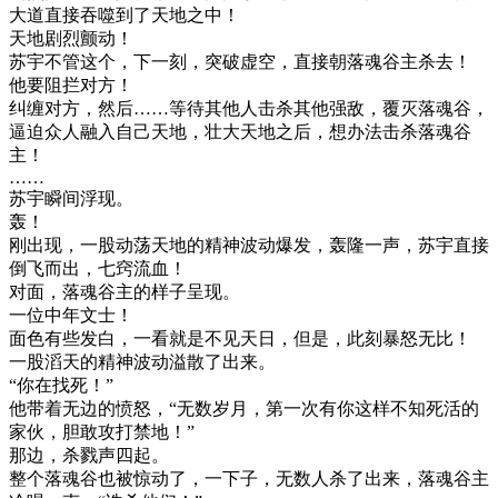
大道直接吞噬到了天地之中！
天地剧烈颤动！
苏宇不管这个，下一刻，突破虚空，直接朝落魂谷主杀去！
他要阻拦对方！
纠缠对方，然后……等待其他人击杀其他强敌，覆灭落魂谷，
逼迫众人融入自己天地，壮大天地之后，想办法击杀落魂谷
主！
……
苏宇瞬间浮现。
轰！
刚出现，一股动荡天地的精神波动爆发，轰隆一声，苏宇直接
倒飞而出，七窍流血！
对面，落魂谷主的样子呈现。
一位中年文士！
面色有些发白，一看就是不见天日，但是，此刻暴怒无比！
一股滔天的精神波动溢散了出来。
“你在找死！”
他带着无边的愤怒，“无数岁月，第一次有你这样不知死活的
家伙，胆敢攻打禁地！”
那边，杀戮声四起。
整个落魂谷也被惊动了，一下子，无数人杀了出来，落魂谷主