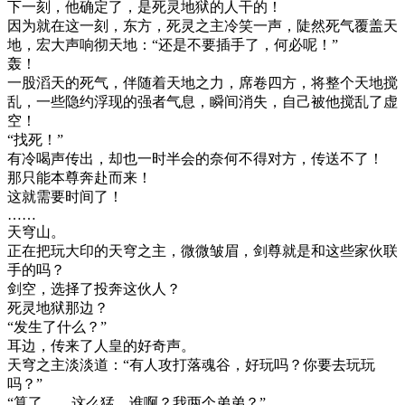
下一刻，他确定了，是死灵地狱的人干的！
因为就在这一刻，东方，死灵之主冷笑一声，陡然死气覆盖天
地，宏大声响彻天地：“还是不要插手了，何必呢！”
轰！
一股滔天的死气，伴随着天地之力，席卷四方，将整个天地搅
乱，一些隐约浮现的强者气息，瞬间消失，自己被他搅乱了虚
空！
“找死！”
有冷喝声传出，却也一时半会的奈何不得对方，传送不了！
那只能本尊奔赴而来！
这就需要时间了！
……
天穹山。
正在把玩大印的天穹之主，微微皱眉，剑尊就是和这些家伙联
手的吗？
剑空，选择了投奔这伙人？
死灵地狱那边？
“发生了什么？”
耳边，传来了人皇的好奇声。
天穹之主淡淡道：“有人攻打落魂谷，好玩吗？你要去玩玩
吗？”
“算了……这么猛，谁啊？我两个弟弟？”