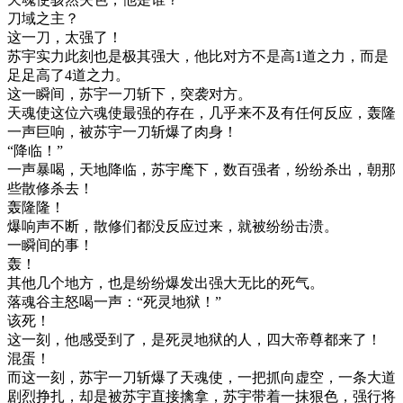
刀域之主？
这一刀，太强了！
苏宇实力此刻也是极其强大，他比对方不是高1道之力，而是
足足高了4道之力。
这一瞬间，苏宇一刀斩下，突袭对方。
天魂使这位六魂使最强的存在，几乎来不及有任何反应，轰隆
一声巨响，被苏宇一刀斩爆了肉身！
“降临！”
一声暴喝，天地降临，苏宇麾下，数百强者，纷纷杀出，朝那
些散修杀去！
轰隆隆！
爆响声不断，散修们都没反应过来，就被纷纷击溃。
一瞬间的事！
轰！
其他几个地方，也是纷纷爆发出强大无比的死气。
落魂谷主怒喝一声：“死灵地狱！”
该死！
这一刻，他感受到了，是死灵地狱的人，四大帝尊都来了！
混蛋！
而这一刻，苏宇一刀斩爆了天魂使，一把抓向虚空，一条大道
剧烈挣扎，却是被苏宇直接擒拿，苏宇带着一抹狠色，强行将