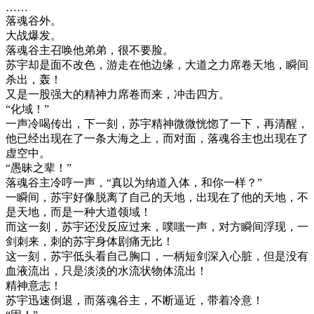
……
落魂谷外。
大战爆发。
落魂谷主召唤他弟弟，很不要脸。
苏宇却是面不改色，游走在他边缘，大道之力席卷天地，瞬间
杀出，轰！
又是一股强大的精神力席卷而来，冲击四方。
“化域！”
一声冷喝传出，下一刻，苏宇精神微微恍惚了一下，再清醒，
他已经出现在了一条大海之上，而对面，落魂谷主也出现在了
虚空中。
“愚昧之辈！”
落魂谷主冷哼一声，“真以为纳道入体，和你一样？”
一瞬间，苏宇好像脱离了自己的天地，出现在了他的天地，不
是天地，而是一种大道领域！
而这一刻，苏宇还没反应过来，噗嗤一声，对方瞬间浮现，一
剑刺来，刺的苏宇身体剧痛无比！
这一刻，苏宇低头看自己胸口，一柄短剑深入心脏，但是没有
血液流出，只是淡淡的水流状物体流出！
精神意志！
苏宇迅速倒退，而落魂谷主，不断逼近，带着冷意！