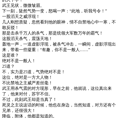
武王见状，微微皱眉。
下一刻，陡然气势一变，怒喝一声：“此地，听我号令！”
一股滔天之威浮现！
几人刚想质疑，忽然看到他的眼神，情不自禁地心中一寒，不
敢反驳！
那是击杀千万人的杀气，那是统领大军数万年的霸气！
这股滔天杀气，震荡天地！
轰地一声，一道虚影浮现，被杀气冲击，一瞬间，虚影浮现出
来，带着一些凝重：“有趣，你不是一般人……”
这是谁？
绝对不是一般人！
25道？
不，实力是25道，气势绝对不是！
这位，绝对是一方大人物！
不比禁地之主威严差丝毫！
武王用杀气震的对方现形，早在之前，他就说，这位真出来
了，他来对付，苏宇不信。
不过，此刻武王却是当真了！
死灵之主说这话的时候，他也在身边，当然知道，对方还有个
兄弟，还很强大！
降临，附体，他都是知道的。