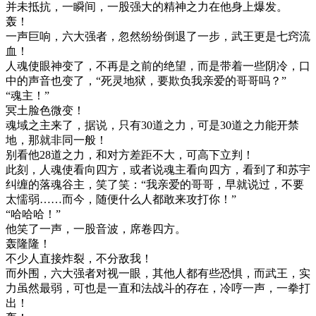
并未抵抗，一瞬间，一股强大的精神之力在他身上爆发。
轰！
一声巨响，六大强者，忽然纷纷倒退了一步，武王更是七窍流
血！
人魂使眼神变了，不再是之前的绝望，而是带着一些阴冷，口
中的声音也变了，“死灵地狱，要欺负我亲爱的哥哥吗？”
“魂主！”
冥土脸色微变！
魂域之主来了，据说，只有30道之力，可是30道之力能开禁
地，那就非同一般！
别看他28道之力，和对方差距不大，可高下立判！
此刻，人魂使看向四方，或者说魂主看向四方，看到了和苏宇
纠缠的落魂谷主，笑了笑：“我亲爱的哥哥，早就说过，不要
太懦弱……而今，随便什么人都敢来攻打你！”
“哈哈哈！”
他笑了一声，一股音波，席卷四方。
轰隆隆！
不少人直接炸裂，不分敌我！
而外围，六大强者对视一眼，其他人都有些恐惧，而武王，实
力虽然最弱，可也是一直和法战斗的存在，冷哼一声，一拳打
出！