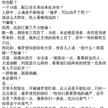
你也配？
一个18道，配让谷主亲自来处决你？
人群中，人魂使不耐烦道：“修罗，可以动手了吧？”
搞这么大阵仗，给人看猴戏似的！
干嘛呢！
四周，此刻汇聚了不少散修！
数一数，都快有三四百了，当然，未必都是强者，有些是强者
带来的，但是，规则之主境的就有上百了，其中一等的都有五
六位。
而此刻，修罗使却是哈哈大笑，传音几人道：“急什么！得震
慑一下散修！”
话落，他看向四方，冷冷道：“都靠近一点，看看斩这些人，
大道崩断，到底是什么样的，看看他们临终前的绝望！也免得
有人不识好歹！”
一群散修，面面相觑。
有必要吗？
这……
尽管不想靠近，可被修罗使盯着，众人还是不敢乱动，只好一
点点靠近，修罗使笑的猖狂：“给你们看看禁地的威严，还不
乐意？再靠近一点，溅那你们一身血，也沾沾喜气！”
你管这个叫喜气？