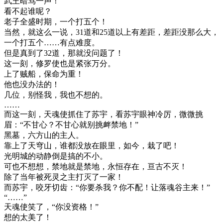
武王暗骂一声！
看不起谁呢？
老子全盛时期，一个打五个！
当然，就这么一说，31道和25道以上有差距，差距没那么大，
一个打五个……有点难度。
但是真到了32道，那就没问题了！
这一刻，修罗使也是紧张万分。
上了贼船，保命为重！
他也没办法的！
几位，别怪我，我也不想的。
……
而这一刻，天魂使抓住了苏宇，看苏宇眼神冷厉，微微挑
眉：“不甘心？不甘心就别挑衅禁地！”
黑墓，六方山的主人。
靠上了天穹山，谁都没放在眼里，如今，栽了吧！
光明城的动静倒是搞的不小。
可也不想想，禁地就是禁地，永恒存在，亘古不灭！
除了当年被死灵之主打灭了一家！
而苏宇，咬牙切齿：“你要杀我？你不配！让落魂谷主来！”
“……”
天魂使笑了，“你没资格！”
想的太美了！