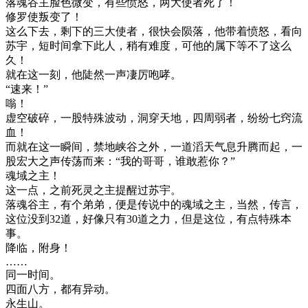
落魂谷主脸色微变，有些愤怒，两大使者死了！
修罗使叛变了！
这么下去，剩下的三大使者，很快会陨落，他带着愤怒，看向
苏宇，短时间拿下此人，稍有难度，可他的属下等不了这么
久！
就在这一刻，他陡然一声凄厉咆哮。
“速来！”
嗡！
虚空破碎，一股特殊波动，洞穿天地，四周弱者，纷纷七窍流
血！
而就在这一瞬间，禁地峡谷之外，一道滔天气息升腾而起，一
股宏大之声传荡而来：“我的哥哥，谁敢惹你？”
魂域之主！
这一点，之前死灵之主提醒过苏宇。
落魂谷主，有个弟弟，便是传说中的魂域之主，当然，传言，
这位没到32道，好像只有30道之力，但是这位，有点特殊本
事。
降临，附身！
……
同一时间。
四面八方，都有异动。
永生山。