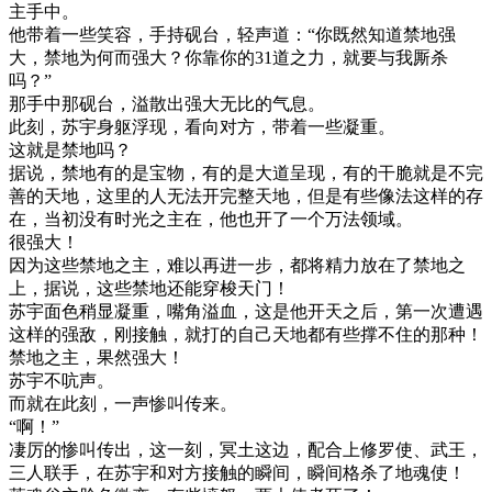
主手中。
他带着一些笑容，手持砚台，轻声道：“你既然知道禁地强
大，禁地为何而强大？你靠你的31道之力，就要与我厮杀
吗？”
那手中那砚台，溢散出强大无比的气息。
此刻，苏宇身躯浮现，看向对方，带着一些凝重。
这就是禁地吗？
据说，禁地有的是宝物，有的是大道呈现，有的干脆就是不完
善的天地，这里的人无法开完整天地，但是有些像法这样的存
在，当初没有时光之主在，他也开了一个万法领域。
很强大！
因为这些禁地之主，难以再进一步，都将精力放在了禁地之
上，据说，这些禁地还能穿梭天门！
苏宇面色稍显凝重，嘴角溢血，这是他开天之后，第一次遭遇
这样的强敌，刚接触，就打的自己天地都有些撑不住的那种！
禁地之主，果然强大！
苏宇不吭声。
而就在此刻，一声惨叫传来。
“啊！”
凄厉的惨叫传出，这一刻，冥土这边，配合上修罗使、武王，
三人联手，在苏宇和对方接触的瞬间，瞬间格杀了地魂使！