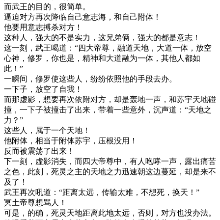
而武王的目的，很简单。
逼迫对方再次降临自己意志海，和自己附体！
他要用意志搏杀对方！
这种人，强大的不是实力，这兄弟俩，强大的都是意志！
这一刻，武王喝道：“四大帝尊，融道天地，大道一体，放空
心神，修罗，你也是，精神和大道融为一体，其他人都如
此！”
一瞬间，修罗使这些人，纷纷依照他的手段去办。
一下子，放空了自我！
而那虚影，想要再次依附对方，却是轰地一声，和苏宇天地碰
撞，一下子被撞击了出来，带着一些意外，沉声道：“天地之
力？”
这些人，属于一个天地！
他附体，相当于附体苏宇，压根没用！
反而被震荡了出来！
下一刻，虚影消失，而四大帝尊中，有人咆哮一声，露出痛苦
之色，此刻，死灵之主的天地之力迅速朝这边蔓延，却是来不
及了！
武王再次吼道：“距离太远，传输太难，不想死，换天！”
冥土帝尊想骂人！
可是，的确，死灵天地距离此地太远，否则，对方也没办法。