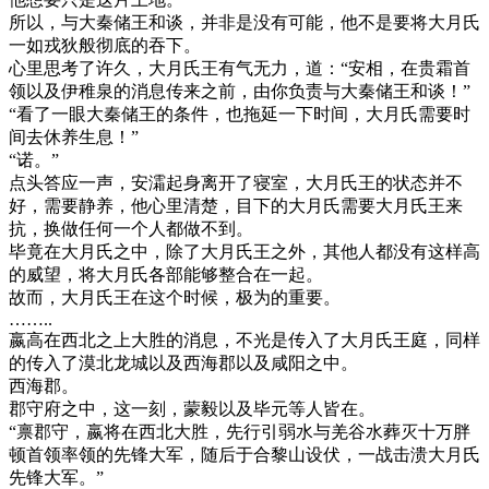
所以，与大秦储王和谈，并非是没有可能，他不是要将大月氏
一如戎狄般彻底的吞下。
心里思考了许久，大月氏王有气无力，道：“安相，在贵霜首
领以及伊稚泉的消息传来之前，由你负责与大秦储王和谈！”
“看了一眼大秦储王的条件，也拖延一下时间，大月氏需要时
间去休养生息！”
“诺。”
点头答应一声，安灀起身离开了寝室，大月氏王的状态并不
好，需要静养，他心里清楚，目下的大月氏需要大月氏王来
抗，换做任何一个人都做不到。
毕竟在大月氏之中，除了大月氏王之外，其他人都没有这样高
的威望，将大月氏各部能够整合在一起。
故而，大月氏王在这个时候，极为的重要。
……..
嬴高在西北之上大胜的消息，不光是传入了大月氏王庭，同样
的传入了漠北龙城以及西海郡以及咸阳之中。
西海郡。
郡守府之中，这一刻，蒙毅以及毕元等人皆在。
“禀郡守，嬴将在西北大胜，先行引弱水与羌谷水葬灭十万胖
顿首领率领的先锋大军，随后于合黎山设伏，一战击溃大月氏
先锋大军。”