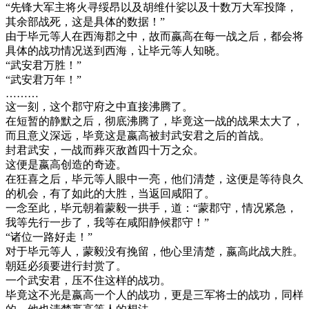
“先锋大军主将火寻绥昂以及胡维什娑以及十数万大军投降，
其余部战死，这是具体的数据！”
由于毕元等人在西海郡之中，故而嬴高在每一战之后，都会将
具体的战功情况送到西海，让毕元等人知晓。
“武安君万胜！”
“武安君万年！”
………
这一刻，这个郡守府之中直接沸腾了。
在短暂的静默之后，彻底沸腾了，毕竟这一战的战果太大了，
而且意义深远，毕竟这是嬴高被封武安君之后的首战。
封君武安，一战而葬灭敌酋四十万之众。
这便是嬴高创造的奇迹。
在狂喜之后，毕元等人眼中一亮，他们清楚，这便是等待良久
的机会，有了如此的大胜，当返回咸阳了。
一念至此，毕元朝着蒙毅一拱手，道：“蒙郡守，情况紧急，
我等先行一步了，我等在咸阳静候郡守！”
“诸位一路好走！”
对于毕元等人，蒙毅没有挽留，他心里清楚，嬴高此战大胜。
朝廷必须要进行封赏了。
一个武安君，压不住这样的战功。
毕竟这不光是嬴高一个人的战功，更是三军将士的战功，同样