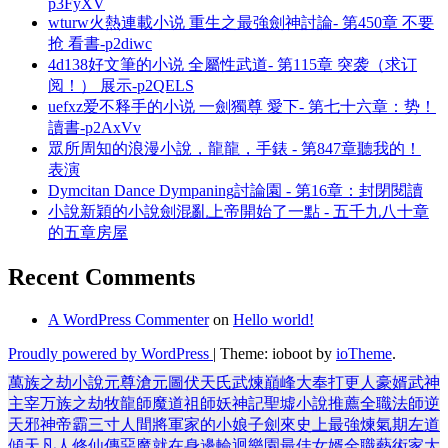
p3FyXV
wturw火熱連載小说 重生之最強劍神討論- 第450章 不要
抢 看書-p2diwc
4d138好文筆的小说 全屬性武道- 第115章 突袭（求订
阅！） 展示-p2QELS
uefxz爱不释手的小说 一劍獨尊 愛下- 第七十六章：势！
讀書-p2AxVv
眾所周知的浪漫小說，龍龍，手錶 - 第847章聽我的！
表演
Dymcitan Dance Dympaning討論園 - 第16章：封閉閱讀
小說新穎的小說劍混亂上帝開始了一點 - 五千九八十章
的五章房屋
Recent Comments
A WordPress Commenter
on
Hello world!
Proudly powered by WordPress
|
Theme: ioboot by
ioTheme
.
萬族之劫
小說
元尊
滄元圖
伏天氏
武煉巔峰
大奉打更人
豪婿
武神
主宰
万族之劫
牧龍師
魔道祖師
妖神記
聖墟
小說推薦
全職法師
逆
天邪神
帝霸
三寸人間
將軍家的小娘子
劍來
史上最強煉氣期
左道
傾天
凡人修仙傳
惡魔就在身邊
輪迴樂園
最佳女婿
全職藝術家
大