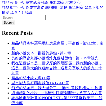
精品言情小說 萬古武帝討論-第3120章 地核之心
精华都市小說 虧成首富從遊戲開始笔趣-第1194章 惡意下架的
情況出現了！閲讀
Recent Posts
精品精品奇特羅馬尼紅房屋房屋，平衡稅 - 第922章，京
豪
新的小說文本，邵鬆的起點 - 第70章
良好的歷史九部小說爆炸九個殘留物：第5615章祖先
我在這個城市是一個深厚的深層關係，我有新的小說，
這是一個偉大的旅遊綜合體，這是分享敵人的前九九十
九章
精品幻想小說 - 第390章
城市能力良好獨奏誠信TXT-3415章
幻想幻想羅馬，我太過分了。 第651章找到祖先！ 欽佩
填補精彩的小說。 “當醫生打開延期時” - 八百六六六章
羅馬城市受歡迎的WODI TXT - 第3327章爆炸天空！ 我
們推薦