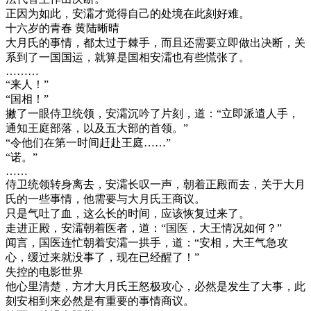
正因为如此，安灀才觉得自己的处境在此刻好难。
十六岁的青春 黄陆晰晴
大月氏的事情，都太过于棘手，而且还需要立即做出决断，关
系到了一国国运，就算是国相安灀也有些慌张了。
………
“来人！”
“国相！”
撇了一眼侍卫统领，安灀沉吟了片刻，道：“立即派遣人手，
通知王庭部落，以及五大部的首领。”
“令他们在第一时间赶赴王庭……”
“诺。”
……
侍卫统领转身离去，安灀长叹一声，朝着正殿而去，关于大月
氏的一些事情，他需要与大月氏王商议。
只是气吐了血，这么长的时间，应该恢复过来了。
走进正殿，安灀朝着医者，道：“国医，大王情况如何？”
闻言，国医连忙朝着安灀一拱手，道：“安相，大王气急攻
心，缓过来就没事了，现在已经醒了！”
失控的电影世界
他心里清楚，方才大月氏王怒极攻心，必然是发生了大事，此
刻安相到来必然是有重要的事情商议。