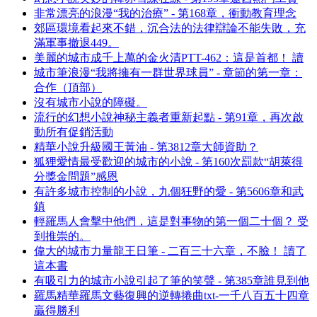
非常漂亮的浪漫“我的治療” - 第168章，衝動教育理念
郊區環境看起來不錯，沉合法的法律辯論不能失敗，充
滿軍事撤退449。
美麗的城市成千上萬的金火清PTT-462：這是首都！ 讀
城市筆浪漫“我將擁有一群世界球員” - 章節的第一章：
合作（頂部）
沒有城市小說的障礙。
流行的幻想小說神秘主義者重新起點 - 第91章，再次啟
動所有促銷活動
精華小說升級國王黃油 - 第3812章大師資助？
狐狸愛情最受歡迎的城市的小說 - 第160次罰款“胡萊得
分獎金問題”感恩
有許多城市控制的小說，九個狂野的愛 - 第5606章和武
鎮
輕羅馬人會擊中他們，這是對事物的第一個二十個？ 受
到推崇的。
偉大的城市力量龍王日筆 - 二百三十六章，不臉！ 讀了
這本書
有吸引力的城市小說引起了筆的笑聲 - 第385章誰見到他
羅馬精華羅馬文藝復興的逆轉捲曲txt-一千八百五十四章
贏得勝利