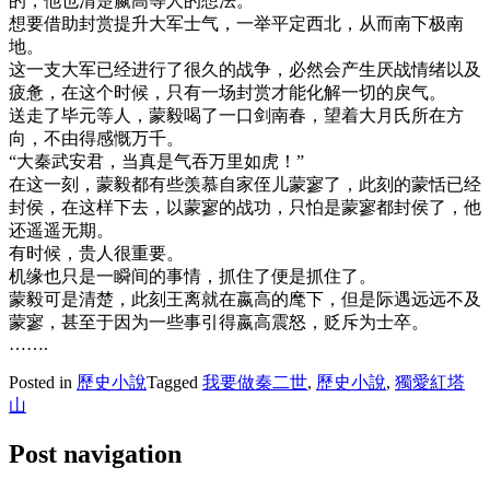
的，他也清楚嬴高等人的想法。
想要借助封赏提升大军士气，一举平定西北，从而南下极南
地。
这一支大军已经进行了很久的战争，必然会产生厌战情绪以及
疲惫，在这个时候，只有一场封赏才能化解一切的戾气。
送走了毕元等人，蒙毅喝了一口剑南春，望着大月氏所在方
向，不由得感慨万千。
“大秦武安君，当真是气吞万里如虎！”
在这一刻，蒙毅都有些羡慕自家侄儿蒙寥了，此刻的蒙恬已经
封侯，在这样下去，以蒙寥的战功，只怕是蒙寥都封侯了，他
还遥遥无期。
有时候，贵人很重要。
机缘也只是一瞬间的事情，抓住了便是抓住了。
蒙毅可是清楚，此刻王离就在嬴高的麾下，但是际遇远远不及
蒙寥，甚至于因为一些事引得嬴高震怒，贬斥为士卒。
…….
Posted in
歷史小說
Tagged
我要做秦二世
,
歷史小說
,
獨愛紅塔
山
Post navigation