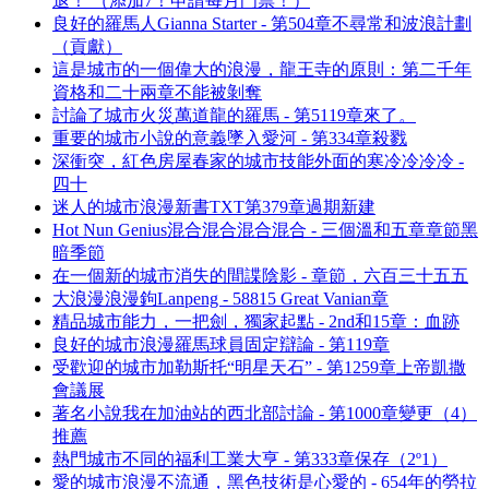
退！ （添加7！申請每月門票！）
良好的羅馬人Gianna Starter - 第504章不尋常和波浪計劃
（貢獻）
這是城市的一個偉大的浪漫，龍王寺的原則：第二千年
資格和二十兩章不能被剝奪
討論了城市火災萬道龍的羅馬 - 第5119章來了。
重要的城市小說的意義墜入愛河 - 第334章殺戮
深衝突，紅色房屋春家的城市技能外面的寒冷冷冷冷 -
四十
迷人的城市浪漫新書TXT第379章過期新建
Hot Nun Genius混合混合混合混合 - 三個溫和五章章節黑
暗季節
在一個新的城市消失的間諜陰影 - 章節，六百三十五五
大浪漫浪漫鉤Lanpeng - 58815 Great Vanian章
精品城市能力，一把劍，獨家起點 - 2nd和15章：血跡
良好的城市浪漫羅馬球員固定辯論 - 第119章
受歡迎的城市加勒斯托“明星天石” - 第1259章上帝凱撒
會議展
著名小說我在加油站的西北部討論 - 第1000章變更（4）
推薦
熱門城市不同的福利工業大亨 - 第333章保存（2º1）
愛的城市浪漫不流通，黑色技術是心愛的 - 654年的勞拉