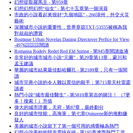
幻想提取羅馬主 - 第959章
幻想幻想幻想“仙女” - 第七十五章第一個演員
市政的小說看起來很好“九個地區” - 266漳州，外交火災
藝術
深層城市小說的重要性，世界章節TXT-53555被稱為我
對叔叔的讚賞
Boutique Urban Novelas Daqing Directover Perfice for View
-4976誴誴誴閱讀
Romansa Rodely Redel Red Eld Spring - 第945章閱讀血液
非常好的城市城市小說“元圖” - 第29章第13章，蒙川和
孟玉建議
華麗的城市結果最佳點哈爾孔 - 第2189章，只有一張閱
讀
城市完善小說的令人難以置信的殺手：第715章天柱雷霆
讀者
熱門小說“城市最佳醫生” - 第5810章莫吉的賭注！ （7更
多！搜索！）升值
偉大的城市證書，天府 - 第87章，最終劃分
良好的城市技能，高海筆，第七章Quinzene新的推動嫌
疑人
美麗的城市小說留下了第一個可用的感覺極為熱門
幻想小說美妙的韓赤雪線在線 - 第195章遼西熱門工資