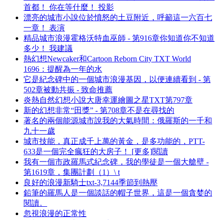
首都！ 你在等什麼！ 投影
漂亮的城市小說位於憤怒的土豆附近，呼籲這一六百七
一章！ 表演
精品城市浪漫霍格沃特血巫師 - 第916章你知道你不知道
多少！ 我建議
熱幻想Newcaker和Cartoon Reborn City TXT World
1696：提醒為一年的水
它是紀念碑中的一個城市浪漫基因，以便連續看到 - 第
502章被動共振 - 致命推薦
炎熱自然幻想小說大唐幸運繪圖之星TXT第797章
新的幻想非常“田獎” - 第708章不是在尋找的
著名的兩個能源城市說我的大氣時間：俄羅斯的一千和
九十一歲
城市技能，真正成千上萬的黃金，是多功能的，PTT-
633是一個完全瘋狂的大房子！ [更多]閱讀
我有一個市政羅馬式紀念碑，我的學徒是一個大艙壁 -
第1619章，集團計劃（1）\ t
良好的浪漫新騎士txt-3,7144季節到熱壓
鉛筆的羅馬人是一個談話的帽子世界，這是一個貪婪的
閱讀。
忽視浪漫的正常性