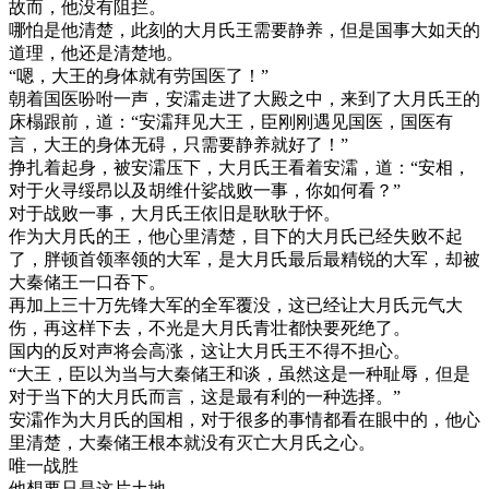
故而，他没有阻拦。
哪怕是他清楚，此刻的大月氏王需要静养，但是国事大如天的
道理，他还是清楚地。
“嗯，大王的身体就有劳国医了！”
朝着国医吩咐一声，安灀走进了大殿之中，来到了大月氏王的
床榻跟前，道：“安灀拜见大王，臣刚刚遇见国医，国医有
言，大王的身体无碍，只需要静养就好了！”
挣扎着起身，被安灀压下，大月氏王看着安灀，道：“安相，
对于火寻绥昂以及胡维什娑战败一事，你如何看？”
对于战败一事，大月氏王依旧是耿耿于怀。
作为大月氏的王，他心里清楚，目下的大月氏已经失败不起
了，胖顿首领率领的大军，是大月氏最后最精锐的大军，却被
大秦储王一口吞下。
再加上三十万先锋大军的全军覆没，这已经让大月氏元气大
伤，再这样下去，不光是大月氏青壮都快要死绝了。
国内的反对声将会高涨，这让大月氏王不得不担心。
“大王，臣以为当与大秦储王和谈，虽然这是一种耻辱，但是
对于当下的大月氏而言，这是最有利的一种选择。”
安灀作为大月氏的国相，对于很多的事情都看在眼中的，他心
里清楚，大秦储王根本就没有灭亡大月氏之心。
唯一战胜
他想要只是这片土地。