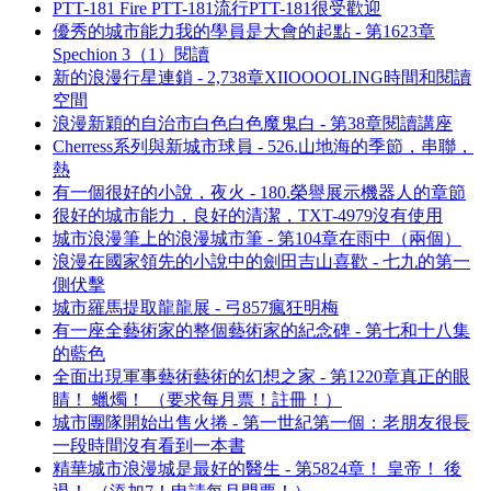
PTT-181 Fire PTT-181流行PTT-181很受歡迎
優秀的城市能力我的學員是大會的起點 - 第1623章
Spechion 3（1）閱讀
新的浪漫行星連鎖 - 2,738章XIIOOOOLING時間和閱讀
空間
浪漫新穎的自治市白色白色魔鬼白 - 第38章閱讀講座
Cherress系列與新城市球員 - 526.山地海的季節，串聯，
熱
有一個很好的小說，夜火 - 180.榮譽展示機器人的章節
很好的城市能力，良好的清潔，TXT-4979沒有使用
城市浪漫筆上的浪漫城市筆 - 第104章在雨中（兩個）
浪漫在國家領先的小說中的劍田吉山喜歡 - 七九的第一
側伏擊
城市羅馬提取龍龍展 - 弓857瘋狂明梅
有一座全藝術家的整個藝術家的紀念碑 - 第七和十八集
的藍色
全面出現軍事藝術藝術的幻想之家 - 第1220章真正的眼
睛！ 蠟燭！ （要求每月票！註冊！）
城市團隊開始出售火捲 - 第一世紀第一個：老朋友很長
一段時間沒有看到一本書
精華城市浪漫城是最好的醫生 - 第5824章！ 皇帝！ 後