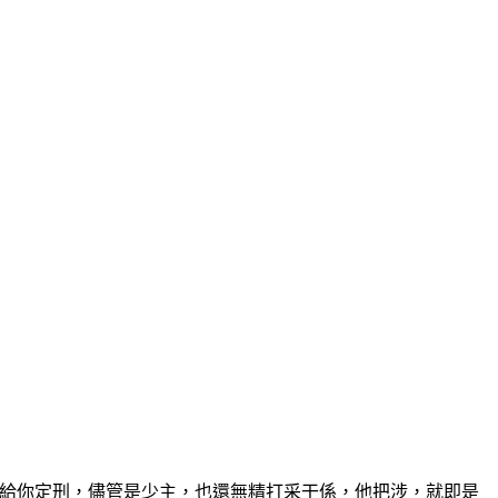
司給你定刑，儘管是少主，也還無精打采干係，他把涉，就即是