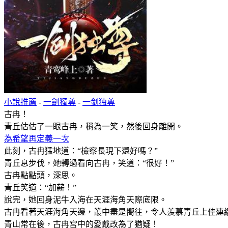
小說推薦
-
一劍獨尊
-
一剑独尊
古冉！
青丘估估了一眼古冉，稍為一笑，然後回身離開。
為希望再定義一次
此刻，古冉猛地道：“檢察長現下還好嗎？”
青丘息步伐，她轉過看向古冉，笑道：“很好！”
古冉點點頭，深思。
青丘笑道：“加薪！”
說完，她回身泥牛入海在天涯海角天際底限。
古冉看著天涯海角天邊，叢中盡是嚮往，令人羨慕青丘上佳連
青山常在後，古冉宮中的愛戴改為了猶疑！