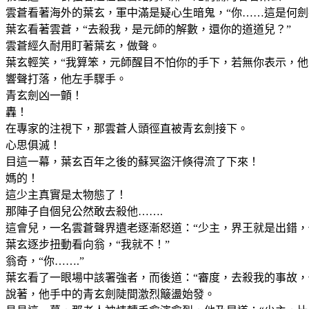
雲蒼看著海外的葉玄，軍中滿是疑心生暗鬼，“你……這是何劍
葉玄看著雲蒼，“去殺我，是元師的解數，還你的道道兒？”
雲蒼經久耐用盯著葉玄，做聲。
葉玄輕笑，“我算笨，元師醒目不怕你的手下，若無你表示，他
響聲打落，他左手驟手。
青玄劍凶一顫！
轟！
在專家的注視下，那雲蒼人頭徑直被青玄劍接下。
心思俱滅！
目這一幕，葉玄百年之後的蘇冥盜汗倏得流了下來！
媽的！
這少主真實是太物態了！
那陣子自個兒公然敢去殺他…….
這會兒，一名雲蒼聲界遺老逐漸怒道：“少主，界王就是出錯，
葉玄逐步扭動看向翁，“我就不！”
翁奇，“你…….”
葉玄看了一眼場中該署強者，而後道：“審度，去殺我的事故，
說著，他手中的青玄劍陡間激烈簸盪始發。