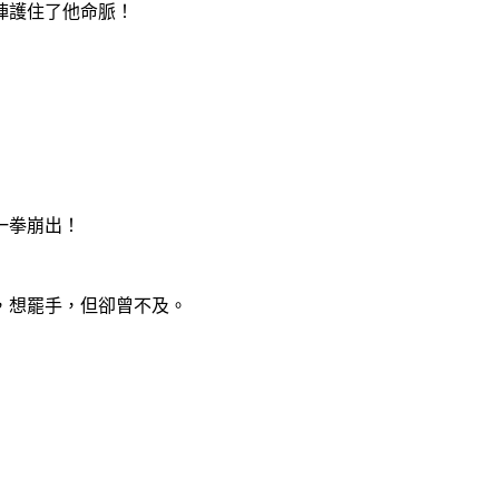
陣護住了他命脈！
一拳崩出！
，想罷手，但卻曾不及。