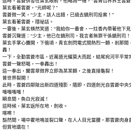
這時，雲蒼併發在葉玄眼前，他略為一禮，“雲青山界界王雲蒼
葉玄看著雲蒼，“元師呢？”
雲蒼微一笑，“少主，該人出錯，已過去鎮刑司投案！”
葉玄看著雲蒼，隱祕話。
一霎後，葉玄倏然笑道：“我給你一番會，一炷香內帶著他下見
雲蒼沉聲道：“少主，他已在鎮刑司，我言者無罪干係鎮刑司！
葉玄手掌心攤開，下俄頃，青玄劍閃電式間熱烈一顫，剎那間，
轟！
一下，全勤雲蒼市區，近萬道光耀莫大而起，結尾宛河平平常
雲蒼一聲怒喝，一拳轟出！
這一拳出，闔雲翠微界立即為某某顫，之後直接龜裂！
普世界裂開！
此時，雲蒼四鄰陡出新四道殘影，隨即，四道劍光自雲蒼中央
嗤嗤嗤嗤！
瞬息間，奐白光寂滅！
這時候，葉玄返所在地，劍收。
喀嚓！
豁然間，場中霍地鳴並裂口聲，在人人目光當腰，那雲蒼肉身
但質地還在！