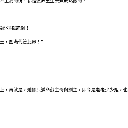
不上我的份！都是這界王生米煮成熟飯的！”
紛紛揚揚跪倒！
王，圓滿代管此界！”
之上，再就是，她倆只遵命蘇主母與劍主，即令是老老少少姐，