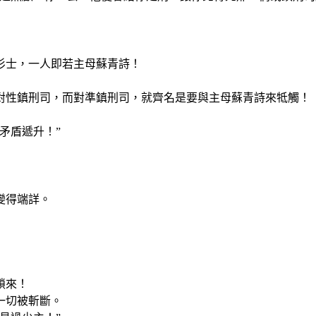
衫士，一人即若主母蘇青詩！
對性鎮刑司，而對準鎮刑司，就齊名是要與主母蘇青詩來牴觸！
矛盾遞升！”
變得端詳。
鎖來！
一切被斬斷。