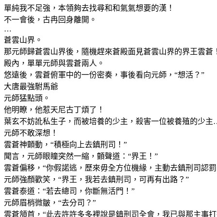
單純我不足強，本領夠去找尋和和氣氣想要的漢！
不一會後，古冉回身離開。
…
蒼雲山界。
那元師歸蒼雲山界後，隨機趕來蒼殿面見蒼雲山界的界王雲蒼
殿內，單單元師與雲蒼兩人。
悠遠後，雲蒼俯軍中的一份密奏，事後看向元師，“想活？”
大唐最強駙馬爺
元師猛點頭。
他明瞭，他惹天尼古丁煩了！
葉玄不妨訛私生子，而被培養的少主，殺害一位被養殖的少主…
元師不敢深想！
雲蒼神顫動，“積極向上去鎮刑司！”
聞言，元師眼瞳突然一縮，顫聲道：“界王！”
雲蒼偏移，“你假諾逃，歷來毋全方位機緣，主動去鎮刑司認罰
元師強顏歡笑，“界王，我若去鎮刑司，可再有出路？”
雲蒼泰道：“若去總司，你斷無活門！”
元師眉梢微皺，“去分司？”
雲蒼頷首，“此去許許多多裡說是鎮刑司全會，我已與那主事