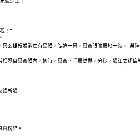
見過少主！”
我！”
”
葉玄輾轉遁消亡有星體，瞧這一幕，雲蒼眼瞳驀地一縮，“祭陣
常相聚自雲蒼體內，初時，雲蒼下手驀然搦，分秒，過江之鯽信
交錯斬過！
直白粉碎。