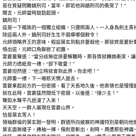
是在質疑問難鎮刑司，當年，即若他與鎮刑司的衝突了！”
聞言，元師當時鼓勁起頭。
鎮刑司！
這是一下楊族的一個獨立組織，只遵照兩人，一人身為劍主青
除這兩人外，鎮刑司好生生不倡導哪個敕令！
元師領略界王的意味，假設葉玄到點非要殺他，那就齊是要針
悟出這，元師口角聊掀了初露。
雲蒼童聲道：“當分歧無從排憂解難時，那吾儕就轉換衝突，讓
元師力透紙背一禮，“部下敬愛！”
雲蒼坦然道：“他立時就會到此界，你走吧！”
元師重一禮，下一場悲天憫人退去。
雲蒼拿起前方的一份密摺，看了天長地久後，他表情也是慢慢
就在此時，雲蒼猛然間低下密摺，以後道：“接少主！”
聲如水聲平凡迷漫了入來！
天天空，一群人展現在雲蒼山界。
恰是葉玄等人！
領袖群倫的葉玄剛一發明，群道所向披靡的神識特別是朝向他
葉玄面無樣子，拂袖一揮，偕劍意斬出，剎時，周遭那些神識