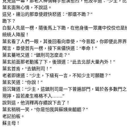
見見這一幕，那老人神情轉手愈演愈烈，他及早道：“少主，比
葉玄面無心情，不說話。
這兒，邊沿的那章使趕快怒道：“那還不跪？”
跪下？
白髮人先是一楞，隨後馬上下跪，在他身後一眾庸中佼佼也是
統統人降服！
葉玄看了人們一眼，其後回看向章使，“今昔起，你即便此界界
聞言，章使首先一楞，接下來儘快道：“奉命！”
葉玄驀地又道：“鎮刑司怎麼走？”
葉玄前面那老動搖了下，後頭道：“此去北部大量內外！”
葉玄首肯，“去鎮刑司！”
老者即速道：“少主，下級有一言，不知少主可願聽？”
葉玄笑道：“你說！”
翁沉聲道：“少主，這鎮刑司是一下普遍部門，聳於各多數門
現擰，設若產生格格不入…….”
說到這，他消釋再存續說下去了！
葉玄稍稍一笑，“你是怕我與蘇姨來齟齬？”
老記拍板。
蘇主母！