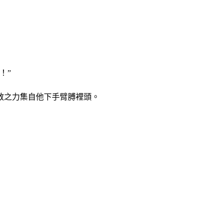
！”
教之力集自他下手臂膊裡頭。