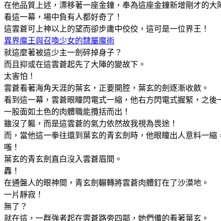
在他品質上述，漂移著一座金鐘，奉為這座金鐘新增剛才的大
看這一幕，場中負有人都好奇了！
這雲蒼可上神以上的望而卻步庸中佼佼，這可是一位界王！
異界魔王與召喚少女的隸屬魔術
就這麼著被這少主一劍碎掉身子？
而且抑或在這雲蒼起先了大陣的變故下。
太害怕！
雲蒼看著海角天涯的葉玄，正要開腔，葉玄的劍逐漸收斂。
看到這一幕，雲蒼眼瞳閃電式一縮，他右方閃電式握緊，之後
一股面如土色的肉體職能攬括而出！
雖沒了軀，而是這雲蒼的氣力依然故我視為畏途！
而，當他這一拳往還到葉玄的青玄劍時，他眼瞳出人意料一縮
嗤！
葉玄的青玄劍直白沒入雲蒼眉間。
轟！
在通盤人的眼神間，青玄劍輾轉將雲蒼肉體釘在了沙漠地。
一片靜寂！
無了？
就在這，一群強者起在雲蒼路旁四鄰，她們備的看著葉玄。