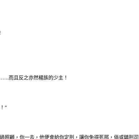
！
….而且反之亦然楊族的少主！
！”
打過照顧，你一去，他便會給你定刑，讓你免得死邢，倘或鎮刑