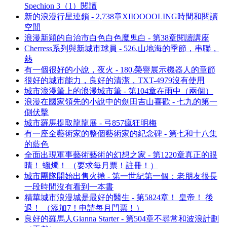
Spechion 3（1）閱讀
新的浪漫行星連鎖 - 2,738章XIIOOOOLING時間和閱讀
空間
浪漫新穎的自治市白色白色魔鬼白 - 第38章閱讀講座
Cherress系列與新城市球員 - 526.山地海的季節，串聯，
熱
有一個很好的小說，夜火 - 180.榮譽展示機器人的章節
很好的城市能力，良好的清潔，TXT-4979沒有使用
城市浪漫筆上的浪漫城市筆 - 第104章在雨中（兩個）
浪漫在國家領先的小說中的劍田吉山喜歡 - 七九的第一
側伏擊
城市羅馬提取龍龍展 - 弓857瘋狂明梅
有一座全藝術家的整個藝術家的紀念碑 - 第七和十八集
的藍色
全面出現軍事藝術藝術的幻想之家 - 第1220章真正的眼
睛！ 蠟燭！ （要求每月票！註冊！）
城市團隊開始出售火捲 - 第一世紀第一個：老朋友很長
一段時間沒有看到一本書
精華城市浪漫城是最好的醫生 - 第5824章！ 皇帝！ 後
退！ （添加7！申請每月門票！）
良好的羅馬人Gianna Starter - 第504章不尋常和波浪計劃