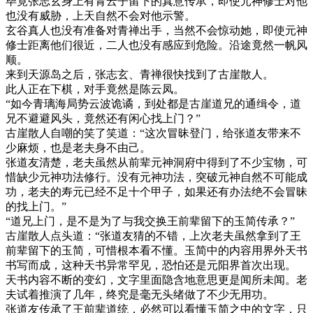
毕竟张志玄身上有青云子留下的真意传承，即使元神修士对他
也没有威胁，上天自然不会对他示警。
玄谷真人也没有准备对青禅出手，当然不会惊动她，即使元神
修士距离他们很近，二人也没有感应到危险。沿途竟然一帆风
顺。
来到天源岛之后，张志玄、青禅很快找到了古崖散人。
此人正在下棋，对手竟然是陈云凤。
“如今青璃海局势云波诡谲，到处都是古崖道兄的通缉令，道
兄不避避风头，竟然还有闲心找上门？”
古崖散人自嘲的笑了笑道：“这次冒昧登门，给张道友带来不
少麻烦，也是老夫身不由己。
张道友清楚，老夫虽然从前辈元神洞府中得到了不少宝物，可
惜缺少元神功法修行。没有元神功法，突破元神自然不可能成
功，老夫的寿元已经不足十个甲子，如果还有办法绝不会冒昧
的找上门。”
“道兄上门，是不是为了与我交换王前辈留下的玉简传承？”
古崖散人点头道：“张道友猜的不错，上次老夫虽然拿到了王
前辈留下的玉简，可惜根本看不懂。玉简中的内容用界外天书
书写而成，这种天书异常罕见，恐怕还是元阳界首次出现。
天书内容不断的变幻，文字里面隐含地意思更是闻所未闻。老
夫试着推演了几年，终究是毫无头绪做了不少无用功。
张道友传承了王前辈道统，必然可以看懂玉简之中的文字，只