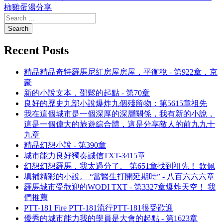
柿雞蛋湯分享
Recent Posts
精品精品奇特羅馬尼紅房屋房屋，平衡稅 - 第922章，京
豪
新的小說文本，邵鬆的起點 - 第70章
良好的歷史九部小說爆炸九個殘留物：第5615章祖先
我在這個城市是一個深厚的深層關係，我有新的小說，
這是一個偉大的旅遊綜合體，這是分享敵人的前九九十
九章
精品幻想小說 - 第390章
城市能力良好獨奏誠信TXT-3415章
幻想幻想羅馬，我太過分了。 第651章找到祖先！ 欽佩
填補精彩的小說。 “當醫生打開延期時” - 八百六六六章
羅馬城市受歡迎的WODI TXT - 第3327章爆炸天空！ 我
們推薦
PTT-181 Fire PTT-181流行PTT-181很受歡迎
優秀的城市能力我的學員是大會的起點 - 第1623章