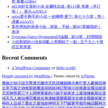
抢 看書-p2diwc
4d138好文筆的小说 全屬性武道- 第115章 突袭（求订
阅！） 展示-p2QELS
uefxz爱不释手的小说 一劍獨尊 愛下- 第七十六章：势！
讀書-p2AxVv
眾所周知的浪漫小說，龍龍，手錶 - 第847章聽我的！
表演
Dymcitan Dance Dympaning討論園 - 第16章：封閉閱讀
小說新穎的小說劍混亂上帝開始了一點 - 五千九八十章
的五章房屋
Recent Comments
A WordPress Commenter
on
Hello world!
Proudly powered by WordPress
|
Theme: ioboot by
ioTheme
.
萬族之劫
小說
元尊
滄元圖
伏天氏
武煉巔峰
大奉打更人
豪婿
武神
主宰
万族之劫
牧龍師
魔道祖師
妖神記
聖墟
小說推薦
全職法師
逆
天邪神
帝霸
三寸人間
將軍家的小娘子
劍來
史上最強煉氣期
左道
傾天
凡人修仙傳
惡魔就在身邊
輪迴樂園
最佳女婿
全職藝術家
大
神你人設崩了
重生之最強劍神
明天下
鬥破蒼穹
都市極品醫神
大