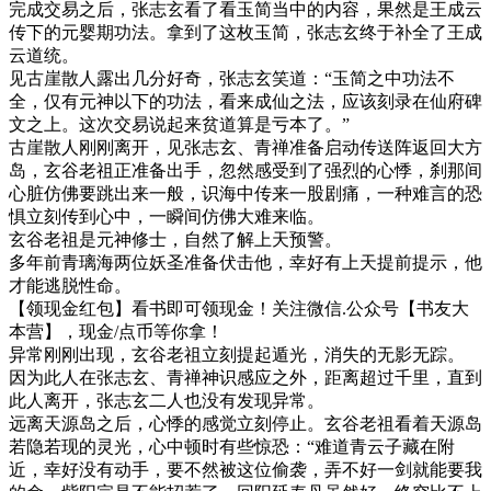
完成交易之后，张志玄看了看玉简当中的内容，果然是王成云
传下的元婴期功法。拿到了这枚玉简，张志玄终于补全了王成
云道统。
见古崖散人露出几分好奇，张志玄笑道：“玉简之中功法不
全，仅有元神以下的功法，看来成仙之法，应该刻录在仙府碑
文之上。这次交易说起来贫道算是亏本了。”
古崖散人刚刚离开，见张志玄、青禅准备启动传送阵返回大方
岛，玄谷老祖正准备出手，忽然感受到了强烈的心悸，刹那间
心脏仿佛要跳出来一般，识海中传来一股剧痛，一种难言的恐
惧立刻传到心中，一瞬间仿佛大难来临。
玄谷老祖是元神修士，自然了解上天预警。
多年前青璃海两位妖圣准备伏击他，幸好有上天提前提示，他
才能逃脱性命。
【领现金红包】看书即可领现金！关注微信.公众号【书友大
本营】，现金/点币等你拿！
异常刚刚出现，玄谷老祖立刻提起遁光，消失的无影无踪。
因为此人在张志玄、青禅神识感应之外，距离超过千里，直到
此人离开，张志玄二人也没有发现异常。
远离天源岛之后，心悸的感觉立刻停止。玄谷老祖看着天源岛
若隐若现的灵光，心中顿时有些惊恐：“难道青云子藏在附
近，幸好没有动手，要不然被这位偷袭，弄不好一剑就能要我