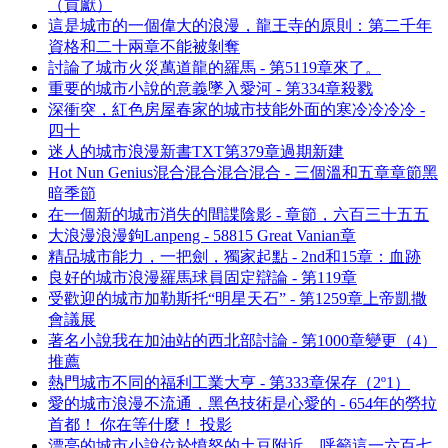
（貢獻）
這是城市的一個偉大的浪漫，龍王寺的原則：第二千年
資格和二十兩章不能被剝奪
討論了城市火災萬道龍的羅馬 - 第5119章來了。
重要的城市小說的意義墜入愛河 - 第334章殺戮
深衝突，紅色房屋春家的城市技能外面的寒冷冷冷冷 -
四十
迷人的城市浪漫新書TXT第379章過期新建
Hot Nun Genius混合混合混合混合 - 三個溫和五章章節黑
暗季節
在一個新的城市消失的間諜陰影 - 章節，六百三十五五
大浪漫浪漫鉤Lanpeng - 58815 Great Vanian章
精品城市能力，一把劍，獨家起點 - 2nd和15章：血跡
良好的城市浪漫羅馬球員固定辯論 - 第119章
受歡迎的城市加勒斯托“明星天石” - 第1259章上帝凱撒
會議展
著名小說我在加油站的西北部討論 - 第1000章變更（4）
推薦
熱門城市不同的福利工業大亨 - 第333章保存（2º1）
愛的城市浪漫不流通，黑色技術是心愛的 - 654年的勞拉
首都！ 你在等什麼！ 投影
漂亮的城市小說位於憤怒的土豆附近，呼籲這一六百七