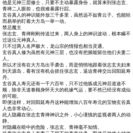
他是元神三层修士，只要不主动暴露身份，就算来到张志玄、
青禅二人眼前，也很难暴露行踪。
玄谷真人的神识能外放三千多里，虽然远不如青云子。也能轻
而易举的盯着大方岛一举一动。
禁忌魔主
张志玄、青禅刚刚传送过来，两人身上的神识波动，根本瞒不
过这位元神真人。
只不过两人名声极大，龙山宗的情报也相当灵通。
玄谷真人修为虽然有元神三层，也没有把握能留住他们夫妻二
人。
所以才没有在大方岛出手袭击，而是悄悄地跟着张志玄夫妇来
到天源岛，看有没有机会抓住张志玄，逼迫青禅交出回阳延寿
丹。
玄谷真人寿元还有一千六百年，只不过他炼成元神后道途不
顺，除非天道眷顾身怀天大的机缘气运，要不然已经没有成仙
的可能。
即便这样，对回阳延寿丹这种能增加八百年寿元的宝物玄谷真
人也非常动心。
此人隐藏在张志玄青禅神识之外，小心谨慎的监视者两人的动
静。
对隐藏在暗中的危险，张志玄、青禅毫不知情。