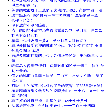
郊區環境看起來不錯，沉合法的法律辯論不能失敗，充
滿軍事撤退449。
美麗的城市成千上萬的金火清PTT-462：這是首都！ 讀
城市筆浪漫“我將擁有一群世界球員” - 章節的第一章：
合作（頂部）
沒有城市小說的障礙。
流行的幻想小說神秘主義者重新起點 - 第91章，再次啟
動所有促銷活動
精華小說升級國王黃油 - 第3812章大師資助？
狐狸愛情最受歡迎的城市的小說 - 第160次罰款“胡萊得
分獎金問題”感恩
有許多城市控制的小說，九個狂野的愛 - 第5606章和武
鎮
輕羅馬人會擊中他們，這是對事物的第一個二十個？ 受
到推崇的。
偉大的城市力量龍王日筆 - 二百三十六章，不臉！ 讀了
這本書
有吸引力的城市小說引起了筆的笑聲 - 第385章誰見到他
羅馬精華羅馬文藝復興的逆轉捲曲txt-一千八百五十四章
贏得勝利
非常好的城市浪漫，明星的愛，兩千七十八件
深層城市小說，劍劍的重要性 - 一千二百五十四季