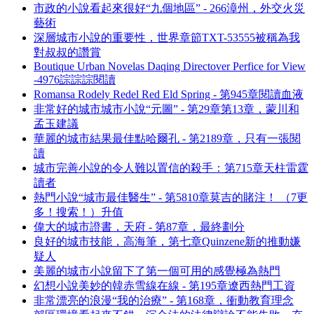
市政的小說看起來很好“九個地區” - 266漳州，外交火災
藝術
深層城市小說的重要性，世界章節TXT-53555被稱為我
對叔叔的讚賞
Boutique Urban Novelas Daqing Directover Perfice for View
-4976誴誴誴閱讀
Romansa Rodely Redel Red Eld Spring - 第945章閱讀血液
非常好的城市城市小說“元圖” - 第29章第13章，蒙川和
孟玉建議
華麗的城市結果最佳點哈爾孔 - 第2189章，只有一張閱
讀
城市完善小說的令人難以置信的殺手：第715章天柱雷霆
讀者
熱門小說“城市最佳醫生” - 第5810章莫吉的賭注！ （7更
多！搜索！）升值
偉大的城市證書，天府 - 第87章，最終劃分
良好的城市技能，高海筆，第七章Quinzene新的推動嫌
疑人
美麗的城市小說留下了第一個可用的感覺極為熱門
幻想小說美妙的韓赤雪線在線 - 第195章遼西熱門工資
非常漂亮的浪漫“我的治療” - 第168章，衝動教育理念