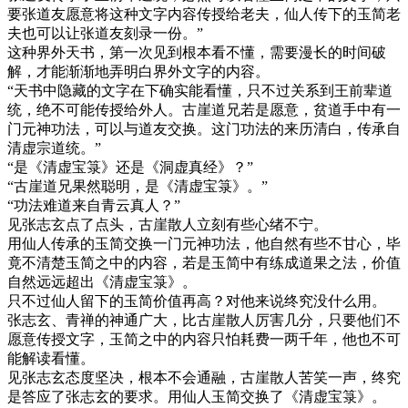
要张道友愿意将这种文字内容传授给老夫，仙人传下的玉简老
夫也可以让张道友刻录一份。”
这种界外天书，第一次见到根本看不懂，需要漫长的时间破
解，才能渐渐地弄明白界外文字的内容。
“天书中隐藏的文字在下确实能看懂，只不过关系到王前辈道
统，绝不可能传授给外人。古崖道兄若是愿意，贫道手中有一
门元神功法，可以与道友交换。这门功法的来历清白，传承自
清虚宗道统。”
“是《清虚宝箓》还是《洞虚真经》？”
“古崖道兄果然聪明，是《清虚宝箓》。”
“功法难道来自青云真人？”
见张志玄点了点头，古崖散人立刻有些心绪不宁。
用仙人传承的玉简交换一门元神功法，他自然有些不甘心，毕
竟不清楚玉简之中的内容，若是玉简中有练成道果之法，价值
自然远远超出《清虚宝箓》。
只不过仙人留下的玉简价值再高？对他来说终究没什么用。
张志玄、青禅的神通广大，比古崖散人厉害几分，只要他们不
愿意传授文字，玉简之中的内容只怕耗费一两千年，他也不可
能解读看懂。
见张志玄态度坚决，根本不会通融，古崖散人苦笑一声，终究
是答应了张志玄的要求。用仙人玉简交换了《清虚宝箓》。