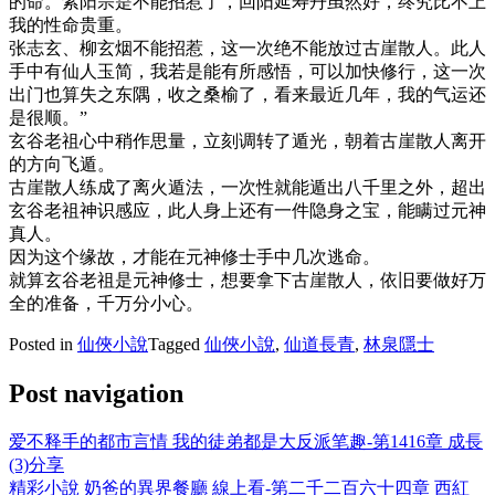
的命。紫阳宗是不能招惹了，回阳延寿丹虽然好，终究比不上
我的性命贵重。
张志玄、柳玄烟不能招惹，这一次绝不能放过古崖散人。此人
手中有仙人玉简，我若是能有所感悟，可以加快修行，这一次
出门也算失之东隅，收之桑榆了，看来最近几年，我的气运还
是很顺。”
玄谷老祖心中稍作思量，立刻调转了遁光，朝着古崖散人离开
的方向飞遁。
古崖散人练成了离火遁法，一次性就能遁出八千里之外，超出
玄谷老祖神识感应，此人身上还有一件隐身之宝，能瞒过元神
真人。
因为这个缘故，才能在元神修士手中几次逃命。
就算玄谷老祖是元神修士，想要拿下古崖散人，依旧要做好万
全的准备，千万分小心。
Posted in
仙俠小說
Tagged
仙俠小說
,
仙道長青
,
林泉隱士
Post navigation
爱不释手的都市言情 我的徒弟都是大反派笔趣-第1416章 成長
(3)分享
精彩小說 奶爸的異界餐廳 線上看-第二千二百六十四章 西紅