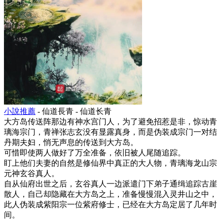
小說推薦
- 仙道長青 - 仙道长青
大方岛传送阵那边有神水宫门人，为了避免招惹是非，惊动青
璃海宗门，青禅张志玄没有显露真身，而是伪装成宗门一对结
丹期夫妇，悄无声息的传送到大方岛。
可惜即使两人做好了万全准备，依旧被人尾随追踪。
盯上他们夫妻的自然是修仙界中真正的大人物，青璃海龙山宗
元神玄谷真人。
自从仙府出世之后，玄谷真人一边派遣门下弟子通缉追踪古崖
散人，自己却隐藏在大方岛之上，准备慢慢混入灵井山之中，
此人伪装成紫阳宗一位紫府修士，已经在大方岛定居了几年时
间。