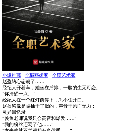
小說推薦
-
全職藝術家
-
全职艺术家
赵盈铬心态崩了……
经纪人开着车，她坐在后排，一脸的生无可恋。
“你清醒一点。”
经纪人在一个红灯前停下，忍不住开口。
赵盈铬像是被抽干了似的，声音干瘪而无力：
灵异回忆录
“羡鱼老师说我只会高音和爆发……”
“我的粉丝还骂了他……”
“本来他就不觉得我有多优秀……”