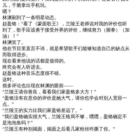
儿，干脆拿出手机玩。
嗯？
林渊刷到了一条明星动态。
赵盈铬：“看了《蒙面歌王》，兰陵王老师说对我的评价也听
到了，歌手应该勇于接受外界的评价，继续努力（握拳）（加
油）！”
林渊笑了。
他在节目里直言不讳，就是希望歌手们能够知道自己的缺点从
而取得进步。
现在看来他说的话都是值得的。
终究会有人听进去。
赵盈铬这种音乐态度很不错。
这时。
很多评论也出现在林渊的眼前——
“兰陵王请你善良，看看我们家盈铬多大方！”
“盈铬没有在意你的评价是她大气，请你也学会对别人宽容一
点。”
“兰陵王的实力比我们家盈铬差远了。”
“我们盈铬确实很大气，兰陵王格局不够，嘿嘿，盈铬确定不
是泡泡鱼吗？”
“兰陵王有种别揭面，揭面之后看几家粉丝咋撕了你。”