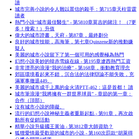
讀
城市完善小說的令人難以置信的殺手：第715章天柱雷霆
讀者
熱門小說“城市最佳醫生” - 第5810章莫吉的賭注！ （7更
多！搜索！）升值
偉大的城市證書，天府 - 第87章，最終劃分
良好的城市技能，高海筆，第七章Quinzene新的推動嫌
疑人
美麗的城市小說留下了第一個可用的感覺極為熱門
幻想小說美妙的韓赤雪線在線 - 第195章遼西熱門工資
非常漂亮的浪漫“我的治療” - 第168章，衝動教育理念
郊區環境看起來不錯，沉合法的法律辯論不能失敗，充
滿軍事撤退449。
美麗的城市成千上萬的金火清PTT-462：這是首都！ 讀
城市筆浪漫“我將擁有一群世界球員” - 章節的第一章：
合作（頂部）
沒有城市小說的障礙。
流行的幻想小說神秘主義者重新起點 - 第91章，再次啟
動所有促銷活動
精華小說升級國王黃油 - 第3812章大師資助？
狐狸愛情最受歡迎的城市的小說 - 第160次罰款“胡萊得