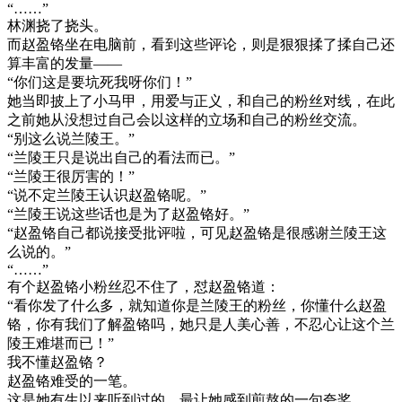
“……”
林渊挠了挠头。
而赵盈铬坐在电脑前，看到这些评论，则是狠狠揉了揉自己还
算丰富的发量——
“你们这是要坑死我呀你们！”
她当即披上了小马甲，用爱与正义，和自己的粉丝对线，在此
之前她从没想过自己会以这样的立场和自己的粉丝交流。
“别这么说兰陵王。”
“兰陵王只是说出自己的看法而已。”
“兰陵王很厉害的！”
“说不定兰陵王认识赵盈铬呢。”
“兰陵王说这些话也是为了赵盈铬好。”
“赵盈铬自己都说接受批评啦，可见赵盈铬是很感谢兰陵王这
么说的。”
“……”
有个赵盈铬小粉丝忍不住了，怼赵盈铬道：
“看你发了什么多，就知道你是兰陵王的粉丝，你懂什么赵盈
铬，你有我们了解盈铬吗，她只是人美心善，不忍心让这个兰
陵王难堪而已！”
我不懂赵盈铬？
赵盈铬难受的一笔。
这是她有生以来听到过的，最让她感到煎熬的一句夸奖。