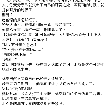
人，你安分守己就突出了自己的可贵之处，等揭面的时候，就
是你翻身的时候了。”
翻身？
赵盈铬的脸忽然红了。
经纪人通过后视镜看到这一幕，青筋跳了跳。
你特么没事儿脸红干嘛，想哪儿去了：
【领现金红包】看书即可领现金！关注微信.公众号【书友大
本营】，现金/点币等你拿！
“我没有开车的意思！”
“你不是正在开车吗……”
“再哔哔就下车！”
“好嘞！”
对话没能继续下去，好在两人达成了共识，那就是这个可能性
绝对不能说出去。
……
林渊当然不知道自己已经被人怀疑了。
录制完第二期节目，他就直接让小咕咚送自己去剧组了。
这边还在拍电影呢。
抵达片场，和众人打了个招呼，林渊就自己坐旁边看了起来。
此时简易正在绿幕前吊威亚。
那么高的地方，看的林渊都有些紧张。