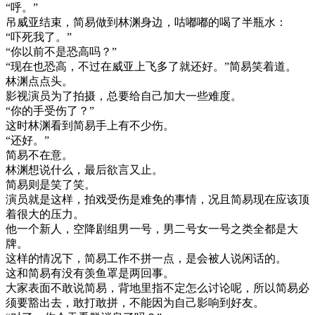
“呼。”
吊威亚结束，简易做到林渊身边，咕嘟嘟的喝了半瓶水：
“吓死我了。”
“你以前不是恐高吗？”
“现在也恐高，不过在威亚上飞多了就还好。”简易笑着道。
林渊点点头。
影视演员为了拍摄，总要给自己加大一些难度。
“你的手受伤了？”
这时林渊看到简易手上有不少伤。
“还好。”
简易不在意。
林渊想说什么，最后欲言又止。
简易则是笑了笑。
演员就是这样，拍戏受伤是难免的事情，况且简易现在应该顶
着很大的压力。
他一个新人，空降剧组男一号，男二号女一号之类全都是大
牌。
这样的情况下，简易工作不拼一点，是会被人说闲话的。
这和简易有没有羡鱼罩是两回事。
大家表面不敢说简易，背地里指不定怎么讨论呢，所以简易必
须要豁出去，敢打敢拼，不能因为自己影响到好友。