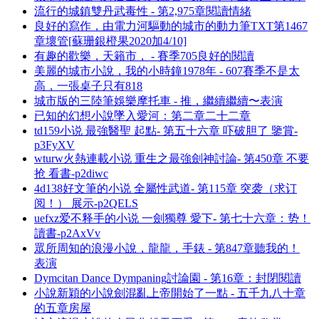
流行的城鎮雙丹武毒性 - 第2,975章閱讀情緒
良好的寫作，由電力河驅動的城市的動力筆TXT第1467
章壞管[蘇珊銀橙果2020加4/10]
有趣的歡樂，天籟市， - 賽季705良好的閱讀
美麗的城市小說，我的小時鐘1978年 - 607賽季不是太
高，一張桌子只有818
城市版的三陸筆娛樂摩托車 - 推，繼續繼續〜表演
已知的幻想小說墜入愛河：第二章二十二章
td159小说 最強醫聖 起點- 第五十六章 吓破胆了 鑒賞-
p3FyXV
wturw火熱連載小说 重生之最強劍神討論- 第450章 不要
抢 看書-p2diwc
4d138好文筆的小说 全屬性武道- 第115章 突袭（求订
阅！） 展示-p2QELS
uefxz爱不释手的小说 一劍獨尊 愛下- 第七十六章：势！
讀書-p2AxVv
眾所周知的浪漫小說，龍龍，手錶 - 第847章聽我的！
表演
Dymcitan Dance Dympaning討論園 - 第16章：封閉閱讀
小說新穎的小說劍混亂上帝開始了一點 - 五千九八十章
的五章房屋