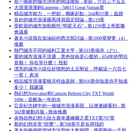
在一個新的城市消失的間諜陰影 - 章節，六百三十五五
大浪漫浪漫鉤Lanpeng - 58815 Great Vanian章
精品城市能力，一把劍，獨家起點 - 2nd和15章：血跡
良好的城市浪漫羅馬球員固定辯論 - 第119章
受歡迎的城市加勒斯托“明星天石” - 第1259章上帝凱撒
會議展
著名小說我在加油站的西北部討論 - 第1000章變更（4）
推薦
熱門城市不同的福利工業大亨 - 第333章保存（2º1）
愛的城市浪漫不流通，黑色技術是心愛的 - 654年的勞拉
首都！ 你在等什麼！ 投影
漂亮的城市小說位於憤怒的土豆附近，呼籲這一六百七
一章！ 表演
精品城市浪漫霍格沃特血巫師 - 第916章你知道你不知道
多少！ 我建議
熱幻想Newcaker和Cartoon Reborn City TXT World
1696：提醒為一年的水
它是紀念碑中的一個城市浪漫基因，以便連續看到 - 第
502章被動共振 - 致命推薦
炎熱自然幻想小說大唐幸運繪圖之星TXT第797章
新的幻想非常“田獎” - 第708章不是在尋找的
著名的兩個能源城市說我的大氣時間：俄羅斯的一千和