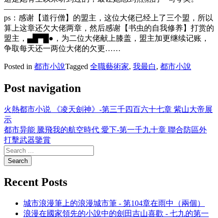
————————
ps：感谢【道行僧】的盟主，这位大佬已经上了三个盟，所以
算上这章还欠大佬两章，然后感谢【书虫的自我修养】打赏的
盟主，▄█▀█●，为二位大佬献上膝盖，盟主加更继续记账，
争取每天还一两位大佬的欠更……
Posted in
都市小說
Tagged
全職藝術家
,
我最白
,
都市小說
Post navigation
火熱都市小说 《凌天劍神》-第三千四百六十七章 紫山大帝展
示
都市异能 騰飛我的航空時代 愛下-第一千九十章 聯合防區外
打擊武器鑒賞
Recent Posts
城市浪漫筆上的浪漫城市筆 - 第104章在雨中（兩個）
浪漫在國家領先的小說中的劍田吉山喜歡 - 七九的第一