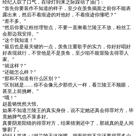
经纪人叹了口气，在绿灯到来之际踩动了油门：
“首先你要装作不知道的样子，至少在羡鱼揭面之前你不能表
露出来，然后不着痕迹的对他好，不着痕迹你懂吧？”
“差不多。”
“然后你要让粉丝理智点，不要一直揪着兰陵王不放，粉丝工
会那边我安排。”
“这个我知道！”
“最后也是最关键的一点，羡鱼注重歌手的实力，你好好唱好
好表现就行，不管他是不是羡鱼，至少咱不能冒险去得罪人
家。”
“就这样？”
“还能怎么样？”
“那和不知道有什么区别？”
“区别就是……你不会像元夕那些人一样，看兰陵王不顺眼，
甚至上前挑衅。”
“哦！”
赵盈铬恍然大悟。
如果不知道兰陵王的真实身份，说不定她还真会得罪对方，毕
竟她脾气也不算多好。
真要阴差阳错的得罪对方，结果猜测还中了，那就真的是人间
惨剧了。
经纪人笑道：“就兰陵王这张嘴，揭面前指不定还要得罪多少