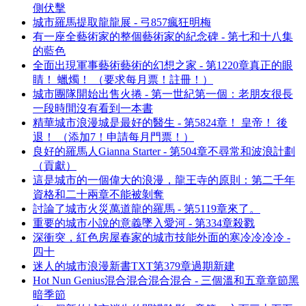
側伏擊
城市羅馬提取龍龍展 - 弓857瘋狂明梅
有一座全藝術家的整個藝術家的紀念碑 - 第七和十八集
的藍色
全面出現軍事藝術藝術的幻想之家 - 第1220章真正的眼
睛！ 蠟燭！ （要求每月票！註冊！）
城市團隊開始出售火捲 - 第一世紀第一個：老朋友很長
一段時間沒有看到一本書
精華城市浪漫城是最好的醫生 - 第5824章！ 皇帝！ 後
退！ （添加7！申請每月門票！）
良好的羅馬人Gianna Starter - 第504章不尋常和波浪計劃
（貢獻）
這是城市的一個偉大的浪漫，龍王寺的原則：第二千年
資格和二十兩章不能被剝奪
討論了城市火災萬道龍的羅馬 - 第5119章來了。
重要的城市小說的意義墜入愛河 - 第334章殺戮
深衝突，紅色房屋春家的城市技能外面的寒冷冷冷冷 -
四十
迷人的城市浪漫新書TXT第379章過期新建
Hot Nun Genius混合混合混合混合 - 三個溫和五章章節黑
暗季節