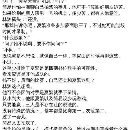
“对了，你今天看群消息了吗？”
简易也怕林渊聊自己拍戏的事儿，他可不打算跟好朋友诉苦。
如果给别的新人演男一号的机会，多少苦，都有人愿意吃。
林渊摇头：“还没。”
“那我告诉你吧，夏繁准备参加蒙面歌王了，不过她可能过段
时间才录制。”
“什么形象？”
“问了她不说啊，要不你问问？”
“不问。”
没说就是不想说，就像自己一样，等揭面的时候再聊这些。
不过……
这至少排除了夏繁是第四期补位歌手的可能性。
看来应该是其他战队的。
搞不好，后面的比赛，自己还会和夏繁遇到？
林渊这么想着。
他可不会因为对手是夏繁就手下留情。
从小到大，他跟夏繁以及简易没少玩游戏。
只要能赢，三人是不存在让的说法的。
没有特殊的情况下，基本都是比赛第一，友谊第二。
过了一会儿。
简易又去拍戏了。
因为拍的是商业片，模式挺简单的，所以林渊不需要管什么事