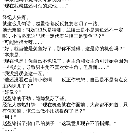
“现在我粉丝还可劲的怼他……”
“……”
经纪人头疼。
就这么几句话，赵盈铬都反反复复念叨了一路。
她无奈道：“我们也只是猜测，兰陵王是不是羡鱼还不一定
呢，小咕咚来这里就一定代表兰陵王是羡鱼吗？”
“可能性很大呀……”
“好，就当他是羡鱼好了，那你不觉得，这是你的机会吗？”
“本来是。”
“现在也是！你自己不也说了，男主角和女主角刚开始会因为
一些误会，导致男主角不喜欢女主角，但后面……”
“我没提误会这一茬。”
“谁还没看过言情小说啊……反正你想想，自己是不是有点女
主内味儿了？”
“好像？”
赵盈铬的干劲，隐隐复苏了些。
经纪人趁热打铁：“现在机会就在你面前，大家都不知道，只
有你知道，该怎么做不用我提醒了吧？”
“用！”
赵盈铬指了指自己的脑子：“这玩意儿现在不听指挥。”
“……”