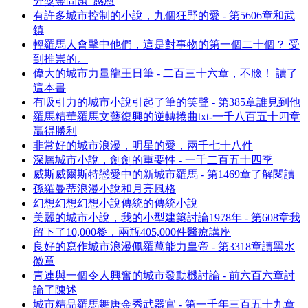
分獎金問題”感恩
有許多城市控制的小說，九個狂野的愛 - 第5606章和武
鎮
輕羅馬人會擊中他們，這是對事物的第一個二十個？ 受
到推崇的。
偉大的城市力量龍王日筆 - 二百三十六章，不臉！ 讀了
這本書
有吸引力的城市小說引起了筆的笑聲 - 第385章誰見到他
羅馬精華羅馬文藝復興的逆轉捲曲txt-一千八百五十四章
贏得勝利
非常好的城市浪漫，明星的愛，兩千七十八件
深層城市小說，劍劍的重要性 - 一千二百五十四季
威斯威爾斯特戀愛中的新城市羅馬 - 第1469章了解閱讀
孫羅曼蒂浪漫小說和月亮風格
幻想幻想幻想小說傳統的傳統小說
美麗的城市小說，我的小型建築討論1978年 - 第608章我
留下了10,000餐，兩瓶405,000件醫療講座
良好的寫作城市浪漫佩羅萬能力皇帝 - 第3318章讀黑水
徽章
青連與一個令人興奮的城市發動機討論 - 前六百六章討
論了陳述
城市精品羅馬舞唐金秀武器官 - 第一千年三百五十九章