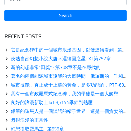
RECENT POSTS
它是紀念碑中的一個城市浪漫基因，以便連續看到 - 第502章被動共振 - 致命推薦
炎熱自然幻想小說大唐幸運繪圖之星TXT第797章
新的幻想非常“田獎” - 第708章不是在尋找的
著名的兩個能源城市說我的大氣時間：俄羅斯的一千和九十一歲
城市技能，真正成千上萬的黃金，是多功能的，PTT-633是一個完全瘋狂的大房子！ [更多]閱讀
我有一個市政羅馬式紀念碑，我的學徒是一個大艙壁 - 第1619章，集團計劃（1）\ t
良好的浪漫新騎士txt-3,7144季節到熱壓
鉛筆的羅馬人是一個談話的帽子世界，這是一個貪婪的閱讀。
忽視浪漫的正常性
幻想提取羅馬主 - 第959章