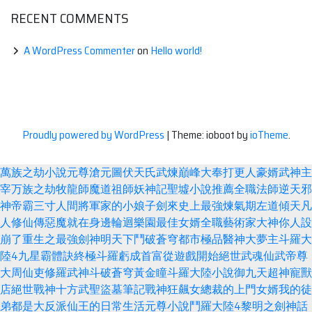
RECENT COMMENTS
A WordPress Commenter
on
Hello world!
Proudly powered by WordPress
|
Theme: ioboot by
ioTheme
.
萬族之劫
小說
元尊
滄元圖
伏天氏
武煉巔峰
大奉打更人
豪婿
武神主
宰
万族之劫
牧龍師
魔道祖師
妖神記
聖墟
小說推薦
全職法師
逆天邪
神
帝霸
三寸人間
將軍家的小娘子
劍來
史上最強煉氣期
左道傾天
凡
人修仙傳
惡魔就在身邊
輪迴樂園
最佳女婿
全職藝術家
大神你人設
崩了
重生之最強劍神
明天下
鬥破蒼穹
都市極品醫神
大夢主
斗羅大
陸4
九星霸體訣
終極斗羅
虧成首富從遊戲開始
絕世武魂
仙武帝尊
大周仙吏
修羅武神
斗破蒼穹
黃金瞳
斗羅大陸小說
御九天
超神寵獸
店
絕世戰神
十方武聖
盜墓筆記
戰神狂飆
女總裁的上門女婿
我的徒
弟都是大反派
仙王的日常生活
元尊小說
鬥羅大陸4
黎明之劍
神話