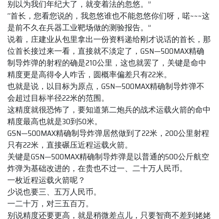
别以为我们年纪大了，就变着法的忽悠。”
“首长，您看您说的，我忽悠谁也不能忽悠你们呀，喏~~~这
是前不久在兵器工业靶场做的测验报告。”
说着，庄建业从包里拿出一份资料递给刚才说话的首长，那
位首长接过来一看，直接就不淡定了，GSN—500MAX精确
制导炸弹的射程的确是210公里，这也就罢了，关键是命中
精度更是高得令人咋舌，圆概率偏差只有22米。
也就是说，以目标为原点，GSN—500MAX精确制导炸弹不
会超过目标半径22米的范围。
这精度就很恐怖了，要知道第二炮兵的战术运载火箭的命中
精度最高也就是30到50米。
GSN—500MAX精确制导炸弹居然做到了22米，200公里射程
只有22米，直接碾压近程运载火箭。
关键是GSN—500MAX精确制导炸弹是以普通的500公斤航空
炸弹为基础改进的，在贵也不过一、二十万人民币。
一枚近程运载火箭呢？
少说也要三、五万人民币。
一二十万，对三五百万。
别说精度还要更高，就是稍微差点儿，只要智商不差到姥姥