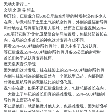
无动力滑行……”
文明 之 萬 界 領主
刚开始，庄建业介绍500公斤航空炸弹的时候并没有多少人
在意，毕竟相较于土里土气的航空炸弹，外侧的反辐射导弹
和对地攻击导弹更能吸引人眼球，然而当庄建业说到GSN—
500尾部安装了惯性\卫星复合制导装置后，包括总部首长在
内，在场的众多首长的神色这才变得有些不同。
再看GSN—500精确制导炸弹时，目光中多了几分认真。
等庄建业说GSN—500精确制导炸弹具备65公里的射程时，
首长们终于从认真变得惊愕。
魔天皇家音乐学院
因为他们这才发现，挂在挂架上的GSN—500精确制导炸弹
内侧与挂架相连的部位居然有一个流线型凸起，内部则是一
对类似巡航导弹的宽展弦比的折叠飞翼。
说句实在话，如果不是庄建业指出来，包括总部首长在内，
一大群上了年纪的首长们真的很难发现，GSN—500精确制
导炸弹上面还有单翼。
不止是他们，就是换做其他人来，也很难发现，因为折叠单