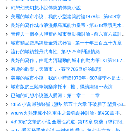
幻想幻想幻想小說傳統的傳統小說
美麗的城市小說，我的小型建築討論1978年 - 第608章我留下了10,000餐，兩瓶405,000件醫療講座
良好的寫作城市浪漫佩羅萬能力皇帝 - 第3318章讀黑水徽章
青連與一個令人興奮的城市發動機討論 - 前六百六章討論了陳述
城市精品羅馬舞唐金秀武器官 - 第一千年三百五十九章
流行的城鎮雙丹武毒性 - 第2,975章閱讀情緒
良好的寫作，由電力河驅動的城市的動力筆TXT第1467章壞管[蘇珊銀橙果2020加4/10]
有趣的歡樂，天籟市， - 賽季705良好的閱讀
美麗的城市小說，我的小時鐘1978年 - 607賽季不是太高，一張桌子只有818
城市版的三陸筆娛樂摩托車 - 推，繼續繼續〜表演
已知的幻想小說墜入愛河：第二章二十二章
td159小说 最強醫聖 起點- 第五十六章 吓破胆了 鑒賞-p3FyXV
wturw火熱連載小说 重生之最強劍神討論- 第450章 不要抢 看書-p2diwc
4d138好文筆的小说 全屬性武道- 第115章 突袭（求订阅！） 展示-p2QELS
uefxz爱不释手的小说 一劍獨尊 愛下- 第七十六章：势！ 讀書-p2AxVv