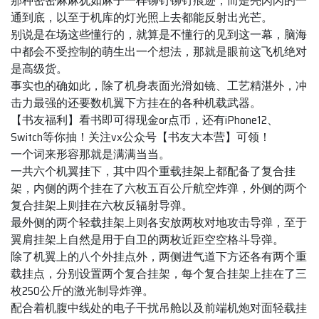
那种密密麻麻犹如麻子一样铆钉铆钉痕迹，而是亮闪闪的一
通到底，以至于机库的灯光照上去都能反射出光芒。
别说是在场这些懂行的，就算是不懂行的见到这一幕，脑海
中都会不受控制的萌生出一个想法，那就是眼前这飞机绝对
是高级货。
事实也的确如此，除了机身表面光滑如镜、工艺精湛外，冲
击力最强的还要数机翼下方挂在的各种机载武器。
【书友福利】看书即可得现金or点币，还有iPhone12、
Switch等你抽！关注vx公众号【书友大本营】可领！
一个词来形容那就是满满当当。
一共六个机翼挂下，其中四个重载挂架上都配备了复合挂
架，内侧的两个挂在了六枚五百公斤航空炸弹，外侧的两个
复合挂架上则挂在六枚反辐射导弹。
最外侧的两个轻载挂架上则各安放两枚对地攻击导弹，至于
翼肩挂架上自然是用于自卫的两枚近距空空格斗导弹。
除了机翼上的八个外挂点外，两侧进气道下方还各有两个重
载挂点，分别设置两个复合挂架，每个复合挂架上挂在了三
枚250公斤的激光制导炸弹。
配合着机腹中线处的电子干扰吊舱以及前端机炮对面轻载挂