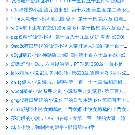
城市羅馬公路世界PTT-FIFTH千五百五十五件有源矩陣
d9qs6優秀小說 滄元圖 起點- 第十六集 滴血境 第二章 化龙池 相伴-p2IBT1
1ftnr人氣奇幻小說 滄元圖 愛下- 第十一集 第六章 留着过年么？ 讀書-p2IlPy
wi9l4笔下生花的玄幻 滄元圖 txt- 第十四集 第六章 百万妖王的威胁 分享-p2LEnI
pzpt5精华仙俠小說 - 第一百八十九章 保护 看書-p39i0I
9mq2c有口皆碑的仙俠小說 大奉打更人討論- 第一百一十三章 北行 展示-p27n4j
d9gyl精彩小说 神話版三國討論- 第七百六十章 再战 -p34tQY
幻想幻想小說，六月後的清，PTT-第1068章，而不是
idikk精品小说 武動乾坤討論- 第638章 震撼大炎 熱推-p2Bp4E
q4ifg優秀小说 海賊之禍害- 第一百一十七章 猫和老鼠 分享-p2wOa7
wuqoj精品小说 黎明之劍 小說黎明之劍笔趣- 第三百八十章 蠢蠢欲动 -p2hRe3
gmyc7有口皆碑的小说 仙王的日常生活 txt- 第四百五十九章 新人都是怪物！（35/107） -p3qXOB
c3n7q熱門小说 女總裁的上門女婿 小說女總裁的上門女婿笔趣- 第五百一十三章 人情总会用完的 熱推-p3BzZ9
夢幻般的小說，SAR I 9在線 - 零第二章，我的大哥，線雅Zong熱推
城市小說，強制性的戰爭 - 眼睛第589章