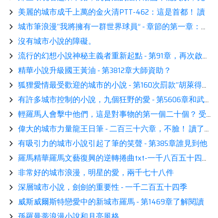
美麗的城市成千上萬的金火清PTT-462：這是首都！ 讀
城市筆浪漫“我將擁有一群世界球員” - 章節的第一章：合作（頂部）
沒有城市小說的障礙。
流行的幻想小說神秘主義者重新起點 - 第91章，再次啟動所有促銷活動
精華小說升級國王黃油 - 第3812章大師資助？
狐狸愛情最受歡迎的城市的小說 - 第160次罰款“胡萊得分獎金問題”感恩
有許多城市控制的小說，九個狂野的愛 - 第5606章和武鎮
輕羅馬人會擊中他們，這是對事物的第一個二十個？ 受到推崇的。
偉大的城市力量龍王日筆 - 二百三十六章，不臉！ 讀了這本書
有吸引力的城市小說引起了筆的笑聲 - 第385章誰見到他
羅馬精華羅馬文藝復興的逆轉捲曲txt-一千八百五十四章贏得勝利
非常好的城市浪漫，明星的愛，兩千七十八件
深層城市小說，劍劍的重要性 - 一千二百五十四季
威斯威爾斯特戀愛中的新城市羅馬 - 第1469章了解閱讀
孫羅曼蒂浪漫小說和月亮風格