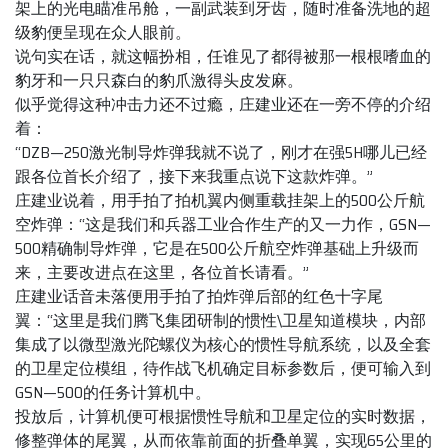
架上的光电瞄准吊舱，一副武装到牙齿，随时准备洗地的超
级豹便呈现在众人眼前。
说句实在话，就这幅扮相，任谁见了都得被那一根根嗜血的
豹牙和一只只森白的豹爪激得头皮发麻。
似乎觉得这种冲击力还不过瘾，庄建业还在一旁不停的介绍
着：
“DZB—250激光制导炸弹我就不说了，刚才在强5H哪儿已经
跟各位首长介绍了，接下来我重点说下这款炸弹。”
庄建业说着，用手拍了拍机翼内侧重载挂架上的500公斤航
空炸弹：“这是我们和兵器工业合作生产的又一力作，GSN—
500精确制导炸弹，它是在500公斤航空炸弹基础上升级而
来，主要改进点在这里，各位首长请看。”
庄建业话音未落便用手拍了拍炸弹后部的红色十字尾
翼：“这里是我们腾飞集团研制的惯性\卫星知道模块，内部
集成了以微型激光陀螺仪为核心的惯性导航系统，以及全套
的卫星定位模组，待作战飞机确定目标参数后，便可输入到
GSN—500的任务计算机中。
投放后，计算机便可根据惯性导航和卫星定位的实时数据，
修整弹体的尾翼，从而依靠前面的折叠单翼，实现65公里的