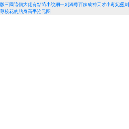
版三國
這個大佬有點苟
小說網
一劍獨尊
百鍊成神
天才小毒妃
靈劍
尊
校花的貼身高手
沧元图