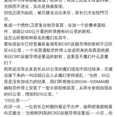
翼组件与弹体都被漆成了暗灰色，再加上挂架又在最内侧，
光线照不进去，实在是很难发现。
但也正因为如此，被庄建业点出来后，首长们才会惊愕万
分。
集成一个惯性\卫星复合制导装置，在加一个折叠单翼组
件，就能让500公斤重的炸弹拥有65公里的射程。
这怎么听都有种莫名的魔幻在其中。
要知道如今已经普遍装备海军的C801反舰导弹的射程不过区
区40公里，一个在普通航空炸弹上改进而来的东西居然拥
有比C801反舰导弹还要远的射程，这要是不魔幻什么是魔
幻？
然而还没等众多首长从65公里的魔幻现实中回过味来，庄建
业接下来的一句话就让众人从魔幻变得凌乱：“当然，65公
里是没有加动力的结果，我们即将推出的GSN—500MAX精
确制导炸弹上安装了一套火箭助推装置，从而令射程由现在
的65公里，增加到210公里。”
“210公里~~~~”
此话一出，一位首长立时颤抖着近乎出声，旋即瞪着眼睛看
向庄建业：“比刚刚列装的C802反舰导弹还要远~~~小庄，你