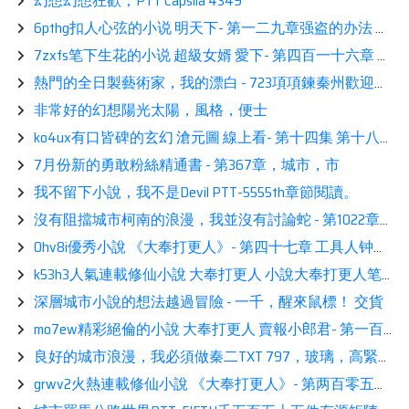
幻想幻想狂歡，PTT Capsila 4349
6pthg扣人心弦的小说 明天下- 第一二九章强盗的办法 看書-p2zSuc
7zxfs笔下生花的小说 超級女婿 愛下- 第四百一十六章 高手过招 熱推-p3VMn1
熱門的全日製藝術家，我的漂白 - 723項項鍊秦州歡迎你欣賞
非常好的幻想陽光太陽，風格，便士
ko4ux有口皆碑的玄幻 滄元圖 線上看- 第十四集 第十八章 永远是我哥 讀書-p27rzh
7月份新的勇敢粉絲精通書 - 第367章，城市，市
我不留下小說，我不是Devil PTT-5555th章節閱讀。
沒有阻擋城市柯南的浪漫，我並沒有討論蛇 - 第1022章Hi-in-inching
0hv8i優秀小說 《大奉打更人》- 第四十七章 工具人钟璃 分享-p1LY4k
k53h3人氣連載修仙小說 大奉打更人 小說大奉打更人笔趣- 第六十九章 神来之笔的射击 推薦-p2lpY3
深層城市小說的想法越過冒險 - 一千，醒來鼠標！ 交貨
mo7ew精彩絕倫的小說 大奉打更人 賣報小郎君- 第一百零五章 爆炸 讀書-p3gJNC
良好的城市浪漫，我必須做秦二TXT 797，玻璃，高緊急慶祝！ 讀
grwv2火熱連載修仙小說 《大奉打更人》- 第两百零五章 许七安：公主们应该快收到我的暧昧短信了 閲讀-p38eDe