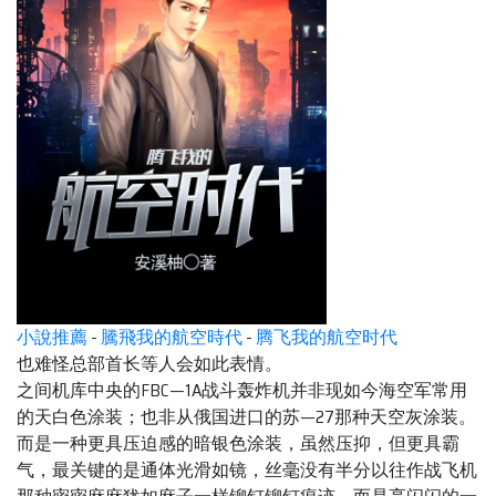
小說推薦
-
騰飛我的航空時代
-
腾飞我的航空时代
也难怪总部首长等人会如此表情。
之间机库中央的FBC—1A战斗轰炸机并非现如今海空军常用
的天白色涂装；也非从俄国进口的苏—27那种天空灰涂装。
而是一种更具压迫感的暗银色涂装，虽然压抑，但更具霸
气，最关键的是通体光滑如镜，丝毫没有半分以往作战飞机