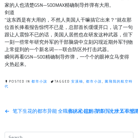
家的人也清楚GSN—500MAX精确制导炸弹有大用。
剑道
“这东西是有大用的，不然人美国人干嘛搞它出来？”就在那
位首长捧着报告惊愕不已是，总部首长缓缓开口，说了一句
跟让人震惊不已的话，美国人居然也在研发这种武器，但下
一刻一些常年研究外军的干部脑袋中立刻闪现近期外军刊物
上常提到的一个新名词——联合防区外打击武器。
瞬间再看GSN—500精确制导炸弹，一个个的眼神立马变得
火热起来。
POSTED IN
都市小說
TAGGED
安溪柚
,
都市小說
,
騰飛我的航空時
代
Post
笔下生花的都市异能 全職藝術家 起點-第四百七十五章 
扣人心弦的言情小說 朕又不想當
navigation