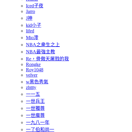
Iced子夜
Jarro
J神
kid小子
lifed
Mio澪
NBA之衆生之上
NBA最強主教
Re，骨傲天屠戮的我
Rongke
Roy1048
velver
w黑色秀氣
zhttty
一一五
一世兵王
一世獨尊
一世魔尊
一九八一年
一了伯和尚一