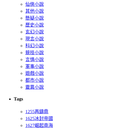
仙俠小說
其他小說
懸疑小說
歷史小說
玄幻小說
現言小說
科幻小說
競技小說
言情小說
軍事小說
遊戲小說
都市小說
靈異小說
Tags
1255再鑄鼎
1625冰封帝國
1627崛起南海