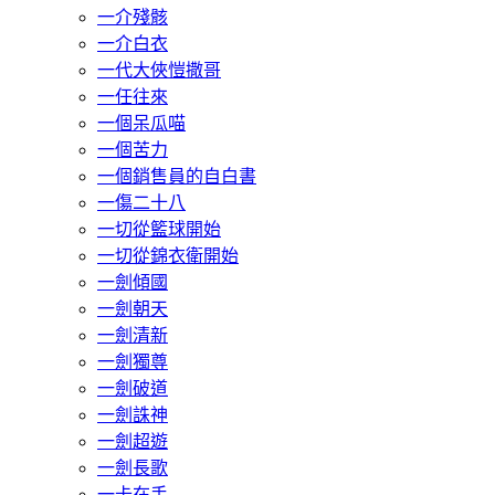
一介殘骸
一介白衣
一代大俠愷撒哥
一任往來
一個呆瓜喵
一個苦力
一個銷售員的自白書
一傷二十八
一切從籃球開始
一切從錦衣衛開始
一劍傾國
一劍朝天
一劍清新
一劍獨尊
一劍破道
一劍誅神
一劍超遊
一劍長歌
一卡在手