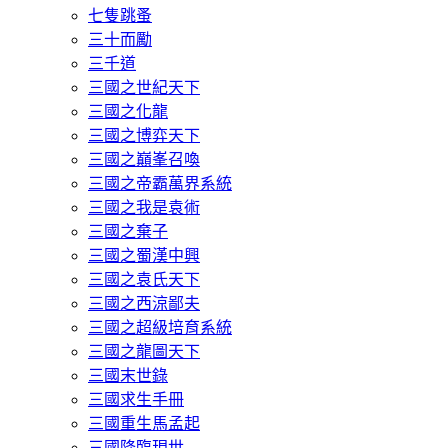
七隻跳蚤
三十而勵
三千道
三國之世紀天下
三國之化龍
三國之博弈天下
三國之巔峯召喚
三國之帝霸萬界系統
三國之我是袁術
三國之棄子
三國之蜀漢中興
三國之袁氏天下
三國之西涼鄙夫
三國之超級培育系統
三國之龍圖天下
三國末世錄
三國求生手冊
三國重生馬孟起
三國降臨現世