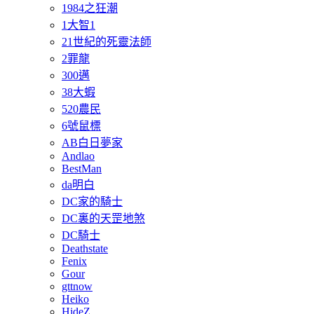
1984之狂潮
1大智1
21世紀的死靈法師
2罪龍
300邁
38大蝦
520農民
6號鼠標
AB白日夢家
Andlao
BestMan
da明白
DC家的騎士
DC裏的天罡地煞
DC騎士
Deathstate
Fenix
Gour
gttnow
Heiko
HideZ