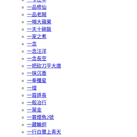
一品修仙
一品老賊
一噸大蘋果
一天十碗飯
一家之煮
一念
一念汪洋
一念長空
一把砍刀平大唐
一抹沉香
一拳殲星
一瑝
一眉道長
一般冶行
一葉金
一蓑煙魚2號
一藏輪迴
一行白鷺上青天