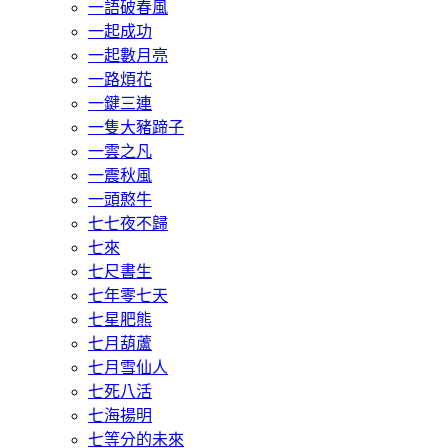
一語破春風
一起成功
一起數月亮
一路煩花
一鍵三連
一隻大豬蹄子
一雲之凡
一震秋風
一頭憨牛
七七夜不歸
七來
七尺書生
七年零七天
七星肥熊
七月葫蘆
七月雪仙人
七死八活
七海揚明
七等分的未來