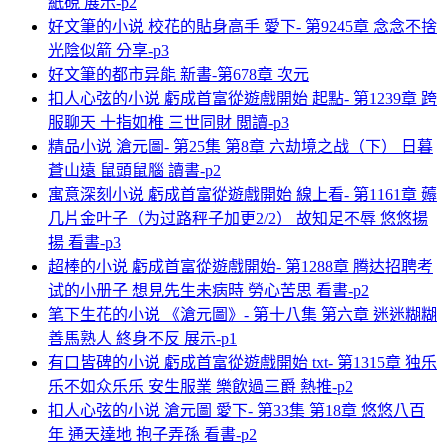
紙硯 展示-p2
好文筆的小说 校花的貼身高手 愛下- 第9245章 念念不捨
光陰似箭 分享-p3
好文筆的都市异能 新書-第678章 次元
扣人心弦的小说 虧成首富從遊戲開始 起點- 第1239章 跨
服聊天 十指如椎 三世同財 閲讀-p3
精品小说 滄元圖- 第25集 第8章 六劫境之战（下） 日暮
蒼山遠 鼠頭鼠腦 讀書-p2
寓意深刻小说 虧成首富從遊戲開始 線上看- 第1161章 薅
几片金叶子（为过路秤子加更2/2） 故知足不辱 悠悠揚
揚 看書-p3
超棒的小说 虧成首富從遊戲開始- 第1288章 腾达招聘考
试的小册子 想見先生未病時 勞心苦思 看書-p2
笔下生花的小说 《滄元圖》- 第十八集 第六章 迷迷糊糊
善馬熟人 終身不反 展示-p1
有口皆碑的小说 虧成首富從遊戲開始 txt- 第1315章 独乐
乐不如众乐乐 安生服業 樂飲過三爵 熱推-p2
扣人心弦的小说 滄元圖 愛下- 第33集 第18章 悠悠八百
年 通天達地 抱子弄孫 看書-p2