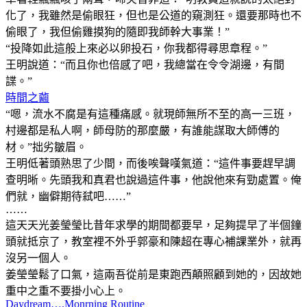
化了，我雖然是偷眼狂，但也是公道的窺測狂。還要那時也不
偷眼了，我但偷雞摸狗的隨即我師幹大事業！”
“投降如此這般上來必以卵投石，你我都得尋思章程。”
王明說道：“而且你也倍感了吧，我總當在令令湖邊，有間
諜。”
時間之繭
“嗯，流水不腐是有這種痛感。就現師無所不至的高一三班，
村邊都是私人啊，師母防的那麼嚴，有誰能謀取大師傅的
材。”拙劣皺眉。
王明低著頭熟思了少間，而後唉聲嘆氣道：“這件事要趕早調
查明晰。先頭我和真君也說過這件事，他說他來有勁處置。俺
們就，幽僻期待弒吧……”
……
這天天光姜瑩瑩比昔年求學的期間都要早，足夠提早了半個鐘
頭就抵京了，教室裡不外乎郭豪和陳超在專心補課業外，就再
沒另一個人。
姜瑩瑩鬆了口氣，這兩吾從前是東跑西顛照顧到她的，因故她
重中之重不要掛小心上。
Daydream….Monrning Routine