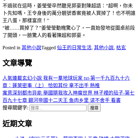
不過就在這時，姜瑩瑩卒然聽見郭豪對陳超語：“超啊，你未
卜先知嗎，王令身後的萬分靚號香案竟被人買掉了！也不明誰
王八蛋，那樣富庶！”
“被……買掉了？”姜瑩瑩動魄驚心了，一直始發地從圍桌前段
了開頭，一臉驚人的看著陳超和郭豪。
Posted in
其他小說
Tagged
仙王的日常生活
,
其他小說
,
枯玄
文章導覽
人氣連載玄幻小說 我有一羣地球玩家 txt-第一千九百九十六
章：蓬萊密事（上） 恰如其份 拿不出手 熱推
寓意深刻都市异能 舉國隨我攻入神魔世界 林子裡的茄子-第七
百九十七章 銀河帝國十二天王 鱼肉乡里 读不舍手 看書
搜尋關鍵字:
近期文章