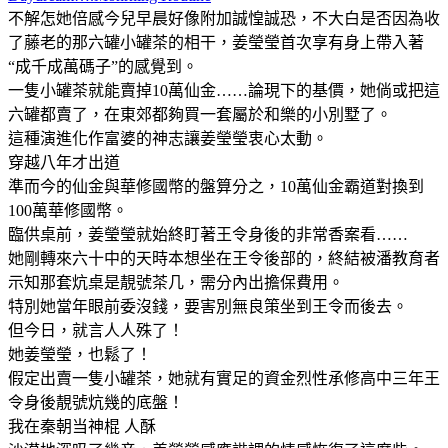
不解怎她倍感今兒早晨好像附加誠惶誠恐，不大白是否因為收
了藤老的那六罐小罐茶的相干，姜瑩瑩首次享有身上帶入著
“成千成萬碼子”的感覺到。
一隻小罐茶就能賣掉10萬仙金……論現下的基價，她倘或把這
六罐都賣了，在東郊都夠買一套屬於和樂的小別墅了。
這種演進化作富婆的神志讓姜瑩瑩衷心太動。
穿越八年才出道
準而今的仙金與華修國幣的盤算分之，10萬仙金霸道對換到
100萬華修國幣。
臨供桌前，姜瑩瑩就始終盯著王令身後的非常香案看……
她剛轉來六十中的天時本想坐在王令後部的，終結被潘教育者
示知那套炕桌是靚號茶几，需分內出擔保費用。
特別她當年眼前委沒錢，要害別無良策坐到王令而後去。
但今日，就言人人殊了！
她姜瑩瑩，也鬆了！
假定出賣一隻小罐茶，她就有實足的資金烈性承修高中三年王
令身後靚號炕幾的底盤！
我在秦朝当神棍 人酥