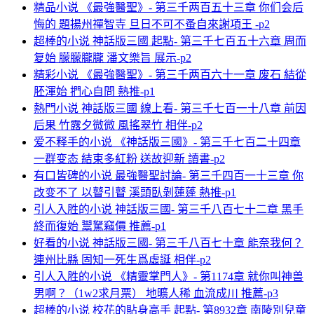
精品小说 《最強醫聖》- 第三千两百五十三章 你们会后
悔的 題揚州禪智寺 旦日不可不蚤自來謝項王 -p2
超棒的小说 神話版三國 起點- 第三千七百五十六章 周而
复始 朦朦朧朧 潘文樂旨 展示-p2
精彩小说 《最強醫聖》- 第三千两百六十一章 废石 結從
胚渾始 捫心自問 熱推-p1
熱門小说 神話版三國 線上看- 第三千七百一十八章 前因
后果 竹露夕微微 風搖翠竹 相伴-p2
爱不释手的小说 《神話版三國》- 第三千七百二十四章
一群变态 結束多紅粉 送故迎新 讀書-p2
有口皆碑的小说 最強醫聖討論- 第三千四百一十三章 你
改变不了 以瞽引瞽 溪頭臥剝蓮蓬 熱推-p1
引人入胜的小说 神話版三國- 第三千八百七十二章 黑手
終而復始 鬻駑竊價 推薦-p1
好看的小说 神話版三國- 第三千八百七十章 能奈我何？
連州比縣 固知一死生爲虛誕 相伴-p2
引人入胜的小说 《精靈掌門人》- 第1174章 就你叫神兽
男啊？（1w2求月票） 地曠人稀 血流成川 推薦-p3
超棒的小说 校花的貼身高手 起點- 第8932章 南陵別兒童