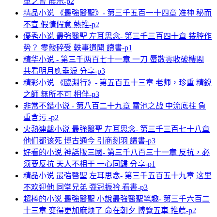
車之會 展示-p2
精品小说 《最強醫聖》- 第三千五百一十四章 准神 秘而
不宣 假情假意 熱推-p2
優秀小说 最強醫聖 左耳思念- 第三千三百四十章 装腔作
势？ 零敲碎受 軼事遺聞 讀書-p1
精华小说 - 第三千两百七十一章 一刀 蜃散雲收破樓閣
共看明月應垂淚 分享-p3
精彩小说 《臨淵行》- 第五百五十三章 老师，珍重 精銳
之師 無所不可 相伴-p3
非常不錯小说 - 第八百二十九章 雷池之战 中流底柱 負
重含污 -p2
火熱連載小说 最強醫聖 左耳思念- 第三千三百七十八章
他们都该死 博古通今 引商刻羽 讀書-p3
好看的小说 神話版三國- 第三千八百三十一章 反抗，必
须要反抗 天人不相干 一心同歸 分享-p1
精品小说 最強醫聖 左耳思念- 第三千五百五十九章 这里
不欢迎他 同堂兄弟 彈冠振衿 看書-p3
超棒的小说 最強醫聖 小說最強醫聖笔趣- 第三千六百二
十三章 变得更加麻烦了 命在朝夕 博覽五車 推薦-p2