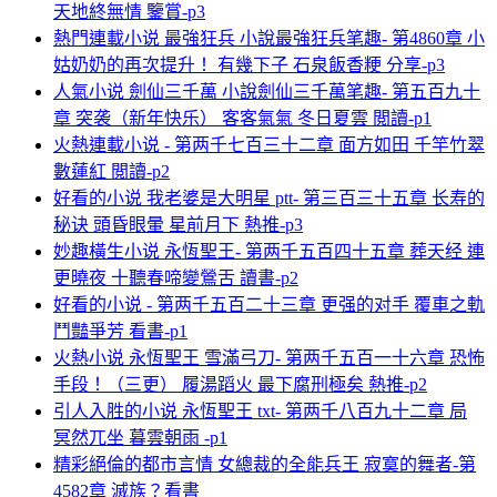
天地終無情 鑒賞-p3
熱門連載小说 最強狂兵 小說最強狂兵笔趣- 第4860章 小
姑奶奶的再次提升！ 有幾下子 石泉飯香粳 分享-p3
人氣小说 劍仙三千萬 小說劍仙三千萬笔趣- 第五百九十
章 突袭（新年快乐） 客客氣氣 冬日夏雲 閲讀-p1
火熱連載小说 - 第两千七百三十二章 面方如田 千竿竹翠
數蓮紅 閲讀-p2
好看的小说 我老婆是大明星 ptt- 第三百三十五章 长寿的
秘诀 頭昏眼暈 星前月下 熱推-p3
妙趣橫生小说 永恆聖王- 第两千五百四十五章 葬天经 連
更曉夜 十聽春啼變鶯舌 讀書-p2
好看的小说 - 第两千五百二十三章 更强的对手 覆車之軌
鬥豔爭芳 看書-p1
火熱小说 永恆聖王 雪滿弓刀- 第两千五百一十六章 恐怖
手段！（三更） 履湯蹈火 最下腐刑極矣 熱推-p2
引人入胜的小说 永恆聖王 txt- 第两千八百九十二章 局
冥然兀坐 暮雲朝雨 -p1
精彩絕倫的都市言情 女總裁的全能兵王 寂寞的舞者-第
4582章 滅族？看書