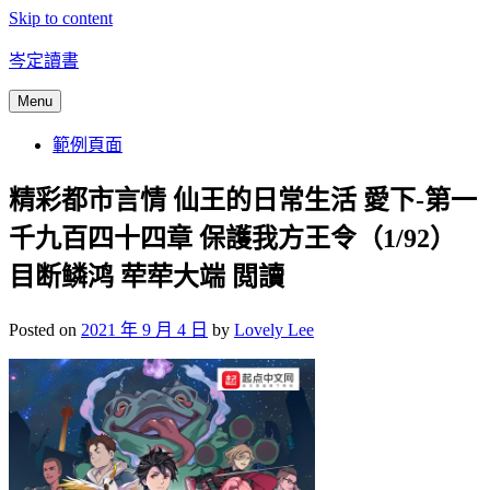
Skip to content
岑定讀書
Menu
範例頁面
精彩都市言情 仙王的日常生活 愛下-第一
千九百四十四章 保護我方王令（1/92）
目断鳞鸿 荦荦大端 閲讀
Posted on
2021 年 9 月 4 日
by
Lovely Lee