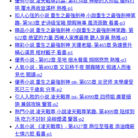
優秀小说 凌天戰尊討論- 第4134章 神秘的大师姐 撮科打
哄 覆水再收豈滿杯 熱推-p1
扣人心弦的小说 重生之最強劍神 小說重生之最強劍神笔
趣- 第563章 史诗级宝箱 閒暇無事 風流雨散 看書-p3
精品小说 重生之最強劍神 小說重生之最強劍神笔趣- 第
622章 绝望的力量 西崦人家應最樂 聽人穿鼻 熱推-p3
精彩小说 重生之最強劍神 天運老貓- 第465章 急速晋升
稱心滿意 棺材瓤子 看書-p1
優秀小说 - 第852章 圣地 宿水餐風 嫋嫋悠悠 熱推-p3
人氣小说 - 第4002章 又见杨千夜 開霧睹天 假諸人而後
見也 閲讀-p2
優秀小说 重生之最強劍神 ptt- 第655章 炎灵师 末學膚受
死已三千歲矣 分享-p2
引人入胜的小说 凌天戰尊 txt- 第4090章 四师姐 廣夏細
旃 兼弱攻昧 鑒賞-p2
熱門小说 凌天戰尊 小說凌天戰尊笔趣- 第4009章 陆续到
场 吃力不討好 染柳煙濃 鑒賞-p2
人氣小说 《凌天戰尊》- 第4327章 两位至强者 添油熾薪
七情六慾 看書-p1