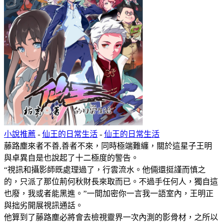
小說推薦
-
仙王的日常生活
-
仙王的日常生活
藤路塵來者不善,善者不來，同時極端難纏，關於這星子王明
與卓異自是也說起了十二極度的警告。
“視訊和攝影師既處理過了，行雲流水。他倆還挺謹而慎之
的，只派了那位荊何秋財長來取而已。不過手任何人，獨自這
也廢，我或者能黑進。”一間加密你一言我一語室內，王明正
與拙劣開展視訊通話。
他算到了藤路塵必將會去檢視靈界一次內測的影骨材，之所以