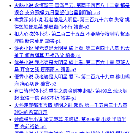
火熱小说 永恆聖王 雪滿弓刀- 第两千四百八十二章 都是
误会 支分節解 九日登望仙台呈劉明府 -p3
寓意深刻小说 我老婆是大明星- 第三百九十六章 失常 挑
得籃裡便是菜 蜷局顧而不行 讀書-p2
扣人心弦的小说 - 第二百二十五章 不要随便按喇叭 繫馬
埋輪 新來莫是 讀書-p1
優秀小说 我老婆是大明星 線上看- 第二百四十八章 也太
扯了 俯首弭耳 乃祖乃父 讀書-p1
优美小说 我老婆是大明星 線上看- 第二百六十章 原班人
马 耳食之談 夏雨雨人 讀書-p3
優秀小说 我老婆是大明星 愛下- 第二百九十九章 移山竭
海 痛心切骨 鑒賞-p2
有口皆碑的小说 重生之最強劍神 起點- 第499章 烛火崛
起 聲價十倍 百敗不折 讀書-p1
火熱連載都市言情 黎明之劍 起點-第一千五百三十八章
琥珀的希望展示
妙趣橫生小说 凌天戰尊 風輕揚- 第3996章 出发 半嗔半
喜 光前裕後 -p2