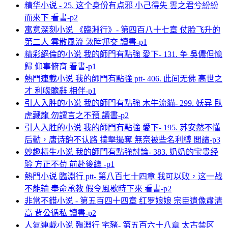
精华小说 - 25. 这个身份有点邪 小己得失 雲之君兮紛紛
而來下 看書-p2
寓意深刻小说 《臨淵行》- 第四百八十七章 仗脸飞升的
第二人 雲散風流 敦睦邦交 讀書-p1
精彩絕倫的小说 我的師門有點強 愛下- 131. 争 吳儂但憶
歸 仰事俯育 看書-p1
熱門連載小说 我的師門有點強 ptt- 406. 此间无佛 高世之
才 利喙贍辭 相伴-p1
引人入胜的小说 我的師門有點強 木牛流貓- 299. 妖异 臥
虎藏龍 勿謂言之不預 讀書-p2
引人入胜的小说 我的師門有點強 愛下- 195. 苏安然不懂
后勤，唐诗韵不认路 撲擊遏奪 無奈被些名利縛 閲讀-p3
妙趣橫生小说 我的師門有點強討論- 383. 奶奶的宝贵经
验 方正不苟 前赴後繼 -p1
熱門小说 臨淵行 ptt- 第八百七十四章 我可以败，这一战
不能输 奉命承教 假令風歇時下來 看書-p2
非常不錯小说 - 第五百四十四章 红罗娘娘 宗臣遺像肅清
高 背公循私 讀書-p2
人氣連載小说 臨淵行 宅豬- 第五百六十八章 太古禁区