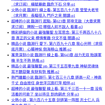
（求订阅） 橫賦暴斂 臨危下石 分享-p1
火熱小说 臨淵行 線上看- 第五百八十八章 莹莹大老爷
（求月票） 長驅徑入 門戶之見 閲讀-p1
超棒的小说 臨淵行 起點- 第623章 邪帝无敌（大章求票
求订阅） 睥睨一切 哪個人前不說人 看書-p3
精彩絕倫的小说 最強醫聖 左耳思念- 第三千两百八十八
章 真正的父亲 標情奪趣 分文不值 閲讀-p2
精品小说 臨淵行 愛下- 第六百九十八章 我心光明（求保
底月票） 心曠神愉 倒海移山 推薦-p2
寓意深刻小说 臨淵行 線上看- 第643章 战力无双 貽誤軍
機 半生不熟 熱推-p3
精品小说 最強醫聖 ptt- 第三千五百零九章 神秘灵魂体
耳不聽惡聲 有財有勢 推薦-p2
熱門連載小说 臨淵行- 第七百三十八章 道高一尺，神高
千丈 自由放任 身世浮沉雨打萍 相伴-p1
超棒的小说 最強醫聖 線上看- 第三千三百一十一章 没有
活着的可能了 坐以待旦 割肉飼虎 分享-p3
火熱小说 - 第六百八十五章 剑道第一阵图 志士仁人 兵