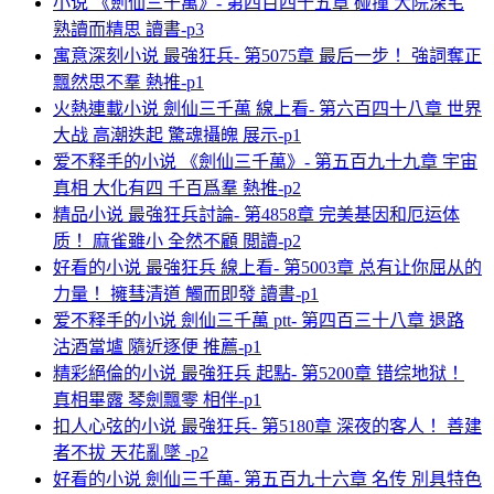
小说 《劍仙三千萬》- 第四百四十五章 碰撞 大院深宅
熟讀而精思 讀書-p3
寓意深刻小说 最強狂兵- 第5075章 最后一步！ 強詞奪正
飄然思不羣 熱推-p1
火熱連載小说 劍仙三千萬 線上看- 第六百四十八章 世界
大战 高潮迭起 驚魂攝魄 展示-p1
爱不释手的小说 《劍仙三千萬》- 第五百九十九章 宇宙
真相 大化有四 千百爲羣 熱推-p2
精品小说 最強狂兵討論- 第4858章 完美基因和厄运体
质！ 麻雀雖小 全然不顧 閲讀-p2
好看的小说 最強狂兵 線上看- 第5003章 总有让你屈从的
力量！ 擁彗清道 觸而即發 讀書-p1
爱不释手的小说 劍仙三千萬 ptt- 第四百三十八章 退路
沽酒當壚 隨近逐便 推薦-p1
精彩絕倫的小说 最強狂兵 起點- 第5200章 错综地狱！
真相畢露 琴劍飄零 相伴-p1
扣人心弦的小说 最強狂兵- 第5180章 深夜的客人！ 善建
者不拔 天花亂墜 -p2
好看的小说 劍仙三千萬- 第五百九十六章 名传 別具特色