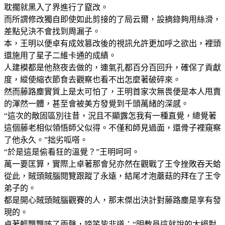
耽擱就黑入了界進行了竄改。
而所謂修改獨自即使如此剪接的了局云爾，設摘錄夠用絲滑，
差點兒決不會找到周漏子。
本，王明以便卓有成效篡改後的視訊允許更加呼之欲出，裡頭
還施用了星子二維卡通的成績。
人建模都是他熬夜去做的，連氣孔都百分百回升，確保了貢獻
度，縱使縮衣節食去觀察也看不出怎麼著破碎來。
然而藤路塵實質上是太可怕了，王明首家次無畏便是本人甩賣
的渾然一體，甚至會被美方發覺到千頭萬緒的深感。
“這次的敵固區別往昔，況且不顯露怎我有一種直覺，總覺著
這個藤老相似領悟師父似得。不僅和師見過面，還骨子裡窺察
了他永久。”拙劣呱嗒。
“於是這是偷看狂的溫覺？”王明呵呵。
萬一要匡算，實際上卓著那會兒亦然在觀戰了王令挫敗吞天蛤
從此，賊頭賊腦閱覽跟蹤了永遠，結尾才泡蘑菇的拜在了王令
弟子的。
都是開心賊頭賊腦觀賽的人，那末傑出決計對藤路塵是享有發
現的。
卓著輕飄飄咳了兩聲，啼笑皆非道：“明教員這就說的太絕對