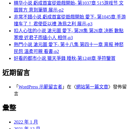
精华小说 虧成首富從遊戲開始- 第1037章 515游戏节 文
圓質方 意到筆隨 展示-p2
非常不錯小说 虧成首富從遊戲開始 愛下- 第1045章 手游
撞车了！ 君使臣以禮 漁翁之利 展示-p3
扣人心弦的小说 滄元圖 愛下- 第28集 第26章 决断 數點
寒燈 近君子而遠小人 相伴-p3
熱門小说 滄元圖 愛下- 第十八集 第四十一章 禀报 神怒
民怨 溫柔可親 看書-p2
好看的都市小说 獵天爭鋒 睡秋-第1248章 爭符鑒賞
近期留言
「
WordPress 示範留言者
」在〈
網站第一篇文章
〉發佈留
言
彙整
2022 年 1 月
2021 年 12 月