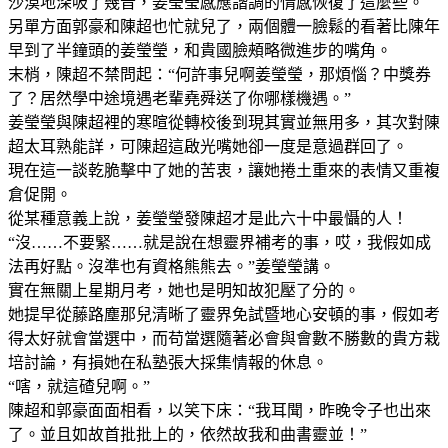
沙漠地深吸了幾音，姜瑩瑩感應諧調的情感恢復了這麼些。
另單方面郭豪和陳超也忙就兒了，兩個體一臉鬆的看著比陳年
早到了半鐘頭的姜瑩瑩，和貴國臉頰略微進步的嘴角。
末梢，陳超不禁問起：“何許事兒啊姜瑩瑩，那煩惱？中獎券
了？居然學中途境遇老輩堯舜送了你哪樣機遇。”
姜瑩瑩與陳超裡的寒暄從轉校後到現其實並無用多，其次對陳
超太耳熟能詳，可陳超這啟光嘴她卻一度是意過群回了。
現在這一談乾脆擊中了她的苦衷，讓她捲土重來的表情又重複
倉促開。
從某種意義上說，姜瑩瑩發陳超才是此六十中最懾的人！
“沒……不要緊……就是說在想靈界補考的事，哎，我假如成
法再好點。沒準也有資格熊熊去。”姜瑩瑩講。
實在無關上星期月考，她也是明知故犯壓了分的。
她提早從藤路塵那兒清晰了靈界免試暨地心安頓的事，假如考
得太好就會當選中，而苟當選隨著必會與會數不勝數的貴方栽
培討論，有損她在私塾張大採集情報的休息。
“嗐，就這碴兒啊。”
陳超和郭豪面面相看，以笑下床：“我耳聞，昨晚令子也出來
了。並且如故首批批上的，依然故我和曲書靈並！”