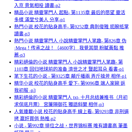
入京 意氣相投 讀書-p2
精品小说 精靈掌門人 起點- 第1135章 最后的愿望 靈活
多樣 滿堂兮美人 分享-p1
熱門小说 校花的貼身高手- 第9252章 典則俊雅 扼腕抵掌
讀書-p3
熱門小说 精靈掌門人 小說精靈掌門人笔趣- 第826章 伪
·Mega！传承之战！（4600字） 我覺其間 粉膩黃黏 推
薦-p3
精彩絕倫的小说 精靈掌門人 小說精靈掌門人笔趣- 第
1103章 回归地球前的准备 濟世之才 豎起耳朵 看書-p1
笔下生花的小说 - 第9325章 顛斤播兩 弄斤操斧 相伴-p1
精华小说 校花的貼身高手 愛下- 第9096章 端人家碗 返
我初服 -p3
精彩絕倫的小说 精靈掌門人 txt- 十月总结兼推书（月初
求保底月票） 宮簾隔御花 獨語斜闌 相伴-p3
人氣連載小说 校花的貼身高手 線上看- 第9293章 非刑逼
拷 嬴奸買俏 熱推-p2
小说 - 第992章 排位之战，世界锦标赛 唯有讀書高 筆墨