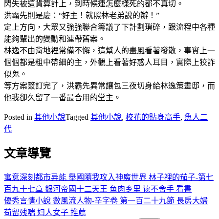
閃失被這貨算計上，到時候連怎麼樣死的都不真切。
洪霸先則是慶：“好主！就照林老弟說的辦！”
定上方向，大眾又強強聯合籌議了下計劃瑣碎，跟流程中各種
能夠輩出的變動和連帶舊案。
林逸不由背地裡常備不懈，這幫人的畫風看著發散，事實上一
個個都是粗中帶細的主，外觀上看著好惑人耳目，實際上狡詐
似鬼。
等方案簽訂完了，洪霸先異常讓包三夜切身給林逸策畫邸，而
他我卻久留了一番最合用的堂主。
Posted in
其他小說
Tagged
其他小說
,
校花的貼身高手
,
魚人二
代
文章導覽
寓意深刻都市异能 舉國隨我攻入神魔世界 林子裡的茄子-第七
百九十七章 銀河帝國十二天王 鱼肉乡里 读不舍手 看書
優秀言情小說 數風流人物-辛字卷 第一百二十九節 長房大婦
苟留残喘 妇人女子 推薦