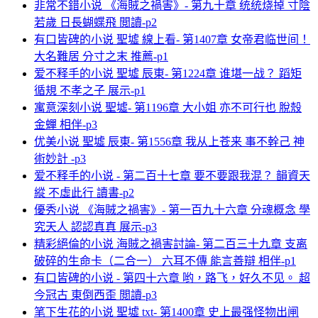
非常不錯小说 《海賊之禍害》- 第九十章 统统烧掉 寸陰
若歲 日長蝴蝶飛 閲讀-p2
有口皆碑的小说 聖墟 線上看- 第1407章 女帝君临世间！
大名難居 分寸之末 推薦-p1
爱不释手的小说 聖墟 辰東- 第1224章 谁堪一战？ 蹈矩
循規 不孝之子 展示-p1
寓意深刻小说 聖墟- 第1196章 大小姐 亦不可行也 脫殼
金蟬 相伴-p3
优美小说 聖墟 辰東- 第1556章 我从上苍来 事不幹己 神
術妙計 -p3
爱不释手的小说 - 第二百十七章 要不要跟我混？ 韻資天
縱 不虛此行 讀書-p2
優秀小说 《海賊之禍害》- 第一百九十六章 分魂概念 學
究天人 認認真真 展示-p3
精彩絕倫的小说 海賊之禍害討論- 第二百三十九章 支离
破碎的生命卡（二合一） 六耳不傳 能言善辯 相伴-p1
有口皆碑的小说 - 第四十六章 哟，路飞，好久不见。 超
今冠古 東倒西歪 閲讀-p3
笔下生花的小说 聖墟 txt- 第1400章 史上最强怪物出闸