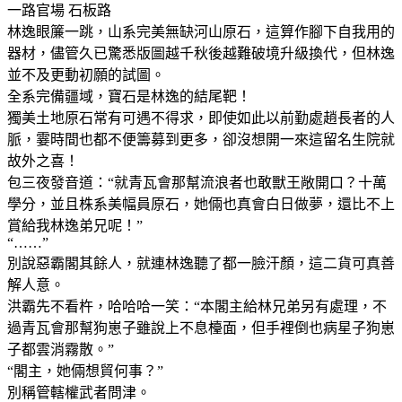
一路官場 石板路
林逸眼簾一跳，山系完美無缺河山原石，這算作腳下自我用的
器材，儘管久已驚悉版圖越千秋後越難破境升級換代，但林逸
並不及更動初願的試圖。
全系完備疆域，寶石是林逸的結尾靶！
獨美土地原石常有可遇不得求，即使如此以前勤處趙長者的人
脈，霎時間也都不便籌募到更多，卻沒想開一來這留名生院就
故外之喜！
包三夜發音道：“就青瓦會那幫流浪者也敢獸王敞開口？十萬
學分，並且株系美幅員原石，她倆也真會白日做夢，還比不上
賞給我林逸弟兄呢！”
“……”
別說惡霸閣其餘人，就連林逸聽了都一臉汗顏，這二貨可真善
解人意。
洪霸先不看杵，哈哈哈一笑：“本閣主給林兄弟另有處理，不
過青瓦會那幫狗崽子雖說上不息檯面，但手裡倒也病星子狗崽
子都雲消霧散。”
“閣主，她倆想貿何事？”
別稱管轄權武者問津。