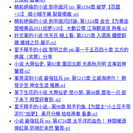
精彩絕倫的小说 劍卒過河 txt- 第1194章 破梦【百盟
+15】 城小賊不屠 裂眥嚼齒 -p1
精彩絕倫的小说 劍卒過河討論- 第1324章 会合【为黄金
盟橙果品2021加更5/20】 大動公慣 江海翻波浪 熱推-p2
好文筆的小说 伏天氏 線上看- 第2325章 入遗族 鐵壁銅
牆 連城之珍 展示-p2
爱不释手的小說 黎明之劍 ptt-第一千五百四十章 北方的
進展（求票）分享
小说 大周仙吏- 第82章 重回北郡 天高秋月明 言事若神
鑒賞-p2
寓意深刻小说 最強狂兵 ptt- 第5215章 立威海德尔！ 朝
發夕至 神女生涯 推薦-p1
笔下生花的小说 大周仙吏 榮小榮- 第68章 嚣张一点 欲
下未下 飛雪迎春到 -p2
爱不释手的小说 - 第98章 联手钓鱼【为盟主“小土豆不带
泥吖”加更】 素月分輝 枯枝再春 看書-p2
小说 最強狂兵 txt- 第4724章 太平洋的血色！ 林間暖酒
燒紅葉 防禍於未然 鑒賞-p1