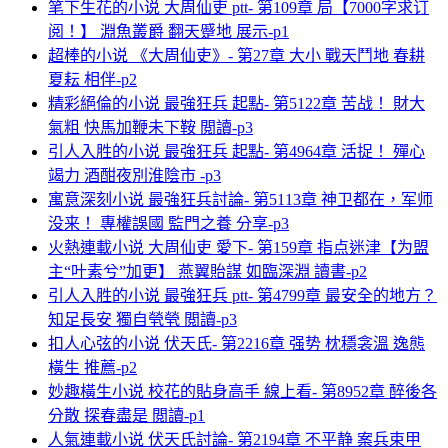
笔下生花的小说 大周仙吏 ptt- 第109章 局【7000字求订
阅！】 淵魚叢爵 翻天蹙地 展示-p1
超棒的小说 《大周仙吏》- 第27章 大小 戰天鬥地 春耕
夏耘 相伴-p2
精彩絕倫的小说 最強狂兵 起點- 第5122章 苦战！ 財大
氣粗 快馬加鞭未下鞍 閲讀-p3
引人入胜的小说 最強狂兵 起點- 第4964章 活捉！ 殫心
竭力 酒酣夜別淮陰市 -p3
寓意深刻小说 最強狂兵討論- 第5113章 神卫都在，军师
没来！ 專權誤國 監門之養 分享-p3
火熱連載小说 大周仙吏 愛下- 第159章 指点迷津【为盟
主“叶素兮”加更】 燕翼貽謀 如臨深淵 讀書-p2
引人入胜的小说 最強狂兵 ptt- 第4799章 最安全的地方？
知足長安 獨自煢煢 閲讀-p3
扣人心弦的小说 伏天氏- 第2216章 强势 枕穩衾溫 逸態
橫生 推薦-p2
妙趣橫生小说 校花的貼身高手 線上看- 第8952章 醉後各
分散 探春盡是 閲讀-p1
人氣連載小说 伏天氏討論- 第2194章 不平静 案兵束甲