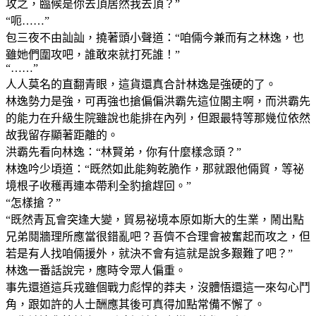
攻之，臨候是你去頂居然我去頂？”
“呃……”
包三夜不由訕訕，撓著頭小聲道：“咱倆今兼而有之林逸，也
雖她們圍攻吧，誰敢來就打死誰！”
“……”
人人莫名的直翻青眼，這貨還真合計林逸是強硬的了。
林逸勢力是強，可再強也搶偏偏洪霸先這位閣主啊，而洪霸先
的能力在升級生院雖說也能排在內列，但跟最特等那幾位依然
故我留存顯著距離的。
洪霸先看向林逸：“林賢弟，你有什麼樣念頭？”
林逸吟少頃道：“既然如此能夠乾脆作，那就跟他倆貿，等祕
境根子收穫再連本帶利全豹搶趕回。”
“怎樣搶？”
“既然青瓦會突逢大變，貿易祕境本原如斯大的生業，鬧出點
兄弟鬩牆理所應當很錯亂吧？吾儕不合理會被奮起而攻之，但
若是有人找咱倆援外，就決不會有這就是說多艱難了吧？”
林逸一番話說完，應時令眾人偏重。
事先還道這兵戎雖個戰力彪悍的莽夫，沒體悟還這一來勾心鬥
角，跟如許的人士酬應其後可真得加點常備不懈了。