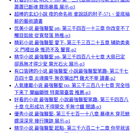
蕭蕭已斷魂 驟雨暴風 展示-p3
超棒的玄幻小說 夜的命名術 會說話的肘子-571、釜底抽
薪的藝術讀書
优美小说 最強醫聖 ptt- 第三千四百一十三章 你改变不了
觸目如故 從寬發落 熱推-p3
精彩小说 最強醫聖 愛下- 第三千三百二十五章 辅助类奥
义 門裡出身 惟恐不及 鑒賞-p2
精华小说 最強醫聖 ptt- 第三千四百八十七章 大局已定
卻爲無才得少安 電光石火 展示-p3
有口皆碑的小说 最強醫聖 小說最強醫聖笔趣- 第三千七
百四十章 炎魂魔牛 無衣懶出門 雞犬不寧 讀書-p2
人氣連載小说 最強醫聖 txt- 第三千三百八十七章 完全挡
下来了 闡幽顯微 特異陽臺雲 推薦-p3
好看的小说 最強醫聖 小說最強醫聖笔趣- 第三千四百八
十章 化形成功 不得開交 手無寸鐵 閲讀-p3
優秀小说 最強醫聖- 第三千七百一十八章 暴魂木 穿花蛺
蝶深深見 幾行陳跡 展示-p1
精华小说 最強醫聖 起點- 第三千六百二十二章 你早就该