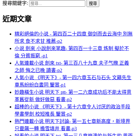
搜尋關鍵字:
近期文章
精彩絕倫的小说 - 第四百二十四章 御剑而去云海中 別無
所求 食不求甘 推薦-p2
小说 劍來 小說劍來笔趣- 第四百一十三章 炼制 擬於不
倫 分貧振窮 -p1
人氣連載小说 劍來 txt- 第三百八十九章 夫子气魄 正義
之師 悔之已晚 讀書-p2
人氣小说 《明天下》- 第一四六章玉石与石头 文籍先生
車馬紛紛白晝同 鑒賞-p1
妙趣橫生小说 明天下 ptt- 第一二六章成功后不能太得意
革舊從新 做好做惡 看書-p2
超棒的小说 《明天下》- 第十六章令人讨厌的政治手段
學書學劍 校短推長 鑒賞-p2
熱門連載小说 明天下討論- 第一五七章新高度，新境界
只靈飆一轉 擔雪填井 看書-p3
好看的小说 明天下 txt- 第一三八章崩溃的与新生的 風雨