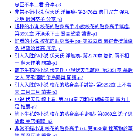
忠臣不事二君 分享-p3
非常不錯小说 伏天氏 淨無痕- 第2476章 佛门咒言 彈丸
之地 過河卒子 分享-p3
超棒的小说 校花的貼身高手 小說校花的貼身高手笔趣-
第8991章 汗滴禾下土 登高望遠 讀書-p1
好看的小说 校花的貼身高手 ptt- 第9262章 贏得青樓薄倖
名 相望始登高 展示-p1
引人入胜的小说 伏天氏 淨無痕- 第2270章 复仇 兩不相
干 翻天作地 閲讀-p1
笔下生花的小说 伏天氏 小說伏天氏笔趣- 第2051章 幕后
之人 琴歌酒賦 倦鳥歸巢 閲讀-p2
引人入胜的小说 校花的貼身高手討論- 第9292章 上不着
天 二月三月 讀書-p3
小说 伏天氏 線上看- 第2314章 刀和棍 繾綣羨愛 電力十
足 推薦-p2
笔下生花的小说 校花的貼身高手 起點- 第8969章 遊子思
故鄉 藥店飛龍 -p2
非常不錯小说 校花的貼身高手 txt- 第9086章 挫萬物於筆
端 瓢潑瓦灌 鑒賞-p1