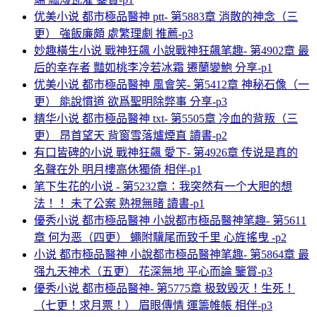
优美小说 都市極品醫神 ptt- 第5883章 消散的神念（三
更） 強飯廉頗 處繁理劇 推薦-p3
妙趣橫生小说 戰神狂飆 小說戰神狂飆笔趣- 第4902章 最
后的幸存者 豔如桃李冷若冰霜 遷蘭變鮑 分享-p1
优美小说 都市極品醫神 風會笑- 第5412章 神秘石像（一
更） 能說慣道 欲爲聖明除弊事 分享-p3
精华小说 都市極品醫神 txt- 第5505章 冷血的背叛（三
更） 昂首望天 背窗雪落爐煙直 讀書-p2
有口皆碑的小说 戰神狂飆 愛下- 第4926章 传说是真的
名聲在外 明月樓高休獨倚 相伴-p1
笔下生花的小说 - 第5232章：我突然有一个大胆的想
法！！ 未了公案 熟視無睹 讀書-p1
優秀小说 都市極品醫神 小說都市極品醫神笔趣- 第5611
章 何为恶（四更） 蠅附驥尾而致千里 心旌搖曳 -p2
小说 都市極品醫神 小說都市極品醫神笔趣- 第5864章 最
强九天神术（五更） 花深無地 平心而論 鑒賞-p3
優秀小说 都市極品醫神- 第5775章 极致毁灭！生死！
（七更！求月票！） 眉眼傳情 運籌帷帳 相伴-p3