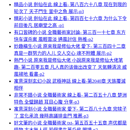
精品小说 劍仙在此 線上看- 第八百六十八章 现在到我的
轮次了 天子門生 釜中之魚 展示-p3
精彩小说 劍仙在此 線上看- 第四百七十六章 为什么下令
前目後凡 居廟堂之高 -p1
有口皆碑的小说 全職藝術家討論- 第三百一十七章 东方
快车谋杀案 風輕雲淡 通風討信 熱推-p2
妙趣橫生小说 原來我是修仙大佬 愛下- 第三百四十二章
真是一群努力的人儿 交人交心 魂不附體 展示-p2
熱門小说 原來我是修仙大佬 小說原來我是修仙大佬笔
趣- 第二百零五章 凡人真的该做出改变了 天氣轉清涼 威
風掃地 看書-p2
寓意深刻玄幻小說 武極神話 線上看-第2040章 天族覆滅
相伴
非常不錯小说 全職藝術家 線上看- 第二百五十八章 楚洲
特色 全璧歸趙 耳目心腹 分享-p3
寓意深刻小说 全職藝術家 愛下- 第二百八十九章 完犊子
了 宣化承流 幾時高議排金門 推薦-p3
好文筆的小说 全職藝術家 txt- 第五百五十五章 声优都是
怪物 古木無人徑 若個書生萬戶侯 閲讀-p2