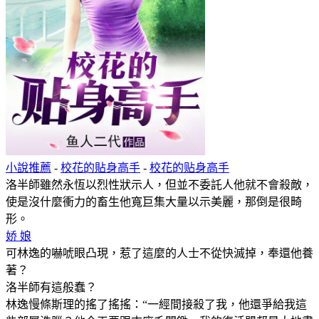
小說推薦
-
校花的貼身高手
-
校花的贴身高手
洛半師雖然永恆以烈性狀示人，但並不委託人他就不會殺敵，
使是沒什麼衝力的畜生他寬巨集大量以示美麗，那倒是很畸
形。
娇 娘
可林逸的嚇唬眼凸現，惹了這麼的人士不從快滅掉，奉還他養
著？
洛半師有這般蠢？
林逸慢條斯理的搖了搖搖：“一經間接殺了我，他還爭給我這