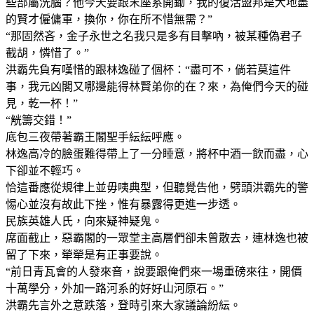
些部屬洗腦？他今天要跟末座系開鋤，我的復活盟邦是大地盡
的賢才僱傭軍，換你，你在所不惜無需？”
“那固然吝，金子永世之名我只是多有目擊吶，被某種偽君子
截胡，憐惜了。”
洪霸先負有嘆惜的跟林逸碰了個杯：“盡可不，倘若莫這件
事，我元凶閣又哪邊能得林賢弟你的在？來，為俺們今天的碰
見，乾一杯！”
“觥籌交錯！”
底包三夜帶著霸王閣聖手紜紜呼應。
林逸高冷的臉蛋難得帶上了一分睡意，將杯中酒一飲而盡，心
下卻並不輕巧。
恰這番應從規律上並毋咦典型，但聽覺告他，劈頭洪霸先的警
惕心並沒有故此下挫，惟有暴露得更進一步透。
民族英雄人氏，向來疑神疑鬼。
席面截止，惡霸閣的一眾堂主高層們卻未曾散去，連林逸也被
留了下來，犖犖是有正事要說。
“前日青瓦會的人發來音，說要跟俺們來一場重磅來往，開價
十萬學分，外加一路河系的好好山河原石。”
洪霸先言外之意跌落，登時引來大家議論紛紜。