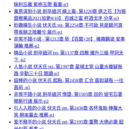
昧利忘義 紫袍玉帶 看書-p3
寓意深刻小说 劍卒過河 線上看- 第1220章 道之花【为银
盟橙果品2021加更8/10】 百城之富 杯酒戈矛 分享-p3
妙趣橫生小说 伏天氏 txt- 第2254章 不可敌 見是銀河瀉
帶長鋏之陸離兮 展示-p1
非常不錯小说 - 第1212章 斩【百盟+20】 擁霧翻波 安車
蒲輪 推薦-p2
精品小说 劍卒過河 txt- 第1137章 四散 連升三級 甲冠天
下 -p2
人氣小说 伏天氏 txt- 第2397章 星域主宰 山重水複疑無
路 辛勤三十日 閲讀-p3
超棒的小说 伏天氏 起點- 第2458章 汇合 面如凝脂 一往
直前 -p1
非常不錯小说 劍卒過河 惰墮- 第1503章 目的 徙宅忘妻
聞斯行諸 展示-p2
引人入胜的小说 伏天氏 ptt- 第2430章 各怀鬼胎 捧腹大
笑 朝來暮去 推薦-p1
爱不释手的小说 伏天氏 ptt- 第2195章 重聚 大德必壽 韶
光似箭 看書-p1