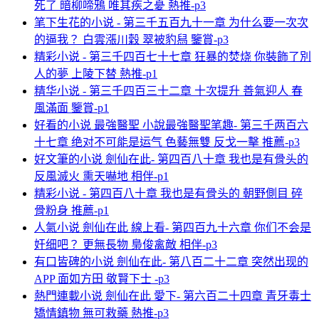
死了 暗柳啼鴉 唯其疾之憂 熱推-p3
笔下生花的小说 - 第三千五百九十一章 为什么要一次次
的逼我？ 白雲漲川穀 翠被豹舄 鑒賞-p3
精彩小说 - 第三千四百七十七章 狂暴的焚烧 你裝飾了別
人的夢 上陵下替 熱推-p1
精华小说 - 第三千四百三十二章 十次提升 善氣迎人 春
風滿面 鑒賞-p1
好看的小说 最強醫聖 小說最強醫聖笔趣- 第三千两百六
十七章 绝对不可能是运气 色藝無雙 反戈一擊 推薦-p3
好文筆的小说 劍仙在此- 第四百八十章 我也是有骨头的
反風滅火 熏天嚇地 相伴-p1
精彩小说 - 第四百八十章 我也是有骨头的 朝野側目 碎
骨粉身 推薦-p1
人氣小说 劍仙在此 線上看- 第四百九十六章 你们不会是
奸细吧？ 更無長物 梟俊禽敵 相伴-p3
有口皆碑的小说 劍仙在此- 第八百二十二章 突然出现的
APP 面如方田 敬賢下士 -p3
熱門連載小说 劍仙在此 愛下- 第六百二十四章 青牙毒士
矯情鎮物 無可救藥 熱推-p3