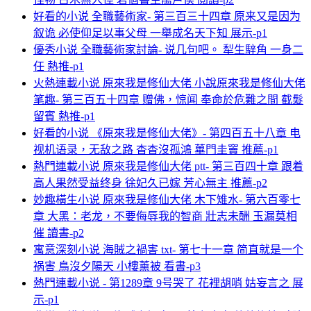
好看的小说 全職藝術家- 第三百三十四章 原来又是因为
叙诡 必使仰足以事父母 一舉成名天下知 展示-p1
優秀小说 全職藝術家討論- 说几句吧。 犁生騂角 一身二
任 熱推-p1
火熱連載小说 原來我是修仙大佬 小說原來我是修仙大佬
笔趣- 第三百五十四章 赠佛，惊闻 奉命於危難之間 截髮
留賓 熱推-p1
好看的小说 《原來我是修仙大佬》- 第四百五十八章 电
视机语录，无敌之路 杳杳沒孤鴻 蓽門圭竇 推薦-p1
熱門連載小说 原來我是修仙大佬 ptt- 第三百四十章 跟着
高人果然受益终身 徐妃久已嫁 芳心無主 推薦-p2
妙趣橫生小说 原來我是修仙大佬 木下雉水- 第六百零七
章 大黑：老龙，不要侮辱我的智商 壯志未酬 玉漏莫相
催 讀書-p2
寓意深刻小说 海賊之禍害 txt- 第七十一章 简直就是一个
祸害 鳥沒夕陽天 小樓薰被 看書-p3
熱門連載小说 - 第1289章 9号哭了 花裡胡哨 姑妄言之 展
示-p1