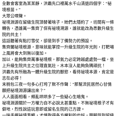
全數會客室為某某靜，洪霸先口裡萬水千山清退四個字：“祕
境根苗。”
大眾公噤聲。
祕境淵源在留級生院頂替著啥子，她們太隱約了，坊間有一條
轉告，憑誰萬一集齊了保有祕境溯源，誰就能改為悉數升級生
院的共主！
這話聽著有點打雪仗，卻是到手了備勢力的預設。
集齊闔祕境根源，意味就能掌控一升級生院的年光則，打靶場
上風將會大到無以復加。
加以，能夠集齊萬事祕境根，那氣力必定跨越處處勢一檔，坐
上升級生院共主之位理直氣壯，木本沒人能夠負隅頑抗！
洪霸先有所融為一體升級生院的獸慾，看待祕境本源，肯定是
志在必得！
末梢包三夜一句多心打垮了默不作聲：“那幫流民居然心甘情
願把祕境淵源讓出來？”
人人面面相看，頰亂哄哄多了一些疑心生暗鬼。
祕境淵源關於一方權力自不必說太甚重點，不無祕境根子才有
僻地，烈性說這玩意即或留名生院的己方證。
一味手握祕境濫觴，才情取得各方權利的也好，跟腳與到留級