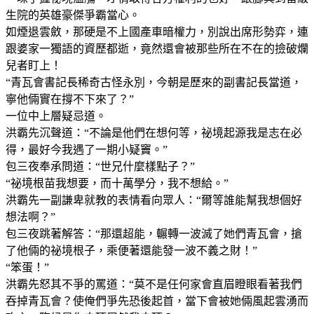
生院的英雄豪傑爭霸當心。
如煙退雲斂，那硬是不上國產車暗權力，別說出席形勢弈，連
跟婆家一獨語的資歷都逝，竟然還會被那些所在不在的撿破爛
兒者盯上！
“青瓦會書記長稀奇古怪永別，今朝是歷來的副書記長當道，
寧他倆實在撐不下來了？”
一位中上層疑忌道。
洪霸先沉聲道：“不論是他們在想何等，祕境起源我是志在必
得，最好今我遇了一期小疑竇。”
包三夜奉承問道：“世兄什麼樣點子？”
“祕境根苗我想要，而十萬學分，我不想給。”
洪霸先一副謙卑就教的表情看向眾人：“爾等誰能幫我想個好
想法啊？”
包三夜跳著解答：“那還超能，輾轉一波滅了她們青瓦會，搶
了他倆的祕境根子，乘便著還能發一波不義之財！”
“笨蛋！”
洪霸先怒其不爭的罵道：“莫不是任何家會直眉瞪眼看著我們
吞掉青瓦會？使俺們爭先恐後起首，當下會被她倆風起雲湧而