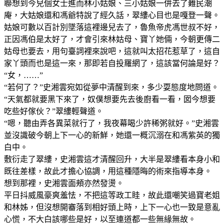
聯想到今兒個女士進而林小姑娘、三小姑娘一併去了難民潮
庵，大姑娘還和馮爺特說了經久話，翠縷心目也是嘎登一聲。
姑娘可數以百計別墜落這裡邊兒去了，魯魚帝虎馮世叔不好，
正因馮伯是太好了，才會引來林姑母、寶丫她倆，今朝更傳二
姑母也要去，用句臺詞裡來說吧，這就叫太招花惹草了，這自
家丫頭而也是這一來，那即若自投羅網了，這該當何論是好？
“女，……”
“若何了？”史湘雲宛如從夢中清醒到來，多少耍態度地問道。
“天氣都就要黑下來了，奴僕想要先去後廚看一看，囡今想要
吃些好傢伙？”翠縷輕聲道。
“嗯，聽由弄各異菜就行了，我夜幕喝少許稀粥就好。”史湘雲
並沒識破今朝上下一心的新鮮，她還一概沉溺在和馮紫英的獨
白中。
敷衍走了翠縷，史湘雲這才清醒回升，大半是翠縷看本身小和
既往差樣，故此才擔心協調，用這種隱晦的術來指導本身。
想到那裡，史湘雲面頰亦然發燙。
平日抖威風豪爽羞怯，不把這等政工眭，故此還嘲笑過寶老姐
和林姊，但沒想開審落到相好頭上時，上下一心也一致是意亂
心慌，不大白該哪些是好，以至連道都一些無緣無故。