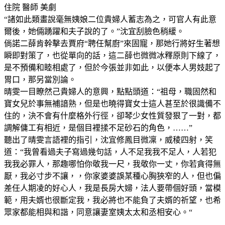
住院 醫師 美劇
“諸如此類畫說毫無姨娘二位貴婦人蓄志為之，可官人有此意
爾後，她倆踴躍和夫子說的了。”沈宜刮臉色稍緩。
倘諾二薛肯幹擊去賈府“聘任幫廚”來固寵，那她行將好生著想
瞬即對策了，也從單向的話，這二薛也微微冰釋原則下線了，
是不預備和睦相處了，但於今張並非如此，以便本人男妓起了
胃口，那另當別論。
晴雯一目瞭然己貴婦人的意興，點點頭道：“祖母，職固然和
寶女兒於事無補諳熟，但是也曉得寶女士這人甚至於很識備不
住的，決不會有什麼格外行徑，卻琴少女性質發狠了一對，都
調解傭工有相近，是個目裡揉不足砂石的角色，……”
聽出了晴雯言語裡的指引，沈宜修鳳目微凜，威稜四射，笑
道：“我曾看過夫子寫過幾句話，人不足我我不足人，人若犯
我我必罪人，那趣哪怕你敬我一尺，我敬你一丈，你若貪得無
厭，我必寸步不讓，，你家婆婆誤某種心胸狹窄的人，但也偏
差任人期凌的好心人，我是長房大婦，法人要帶個好頭，當模
範，用夫婿也很斷定我，我必將也不能負了夫婿的祈望，也希
眾家都能相與和諧，同意讓妻室姨太太和丞相安心。“