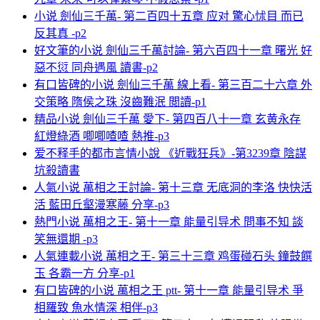
小说 劍仙三千萬- 第二百四十五章 应对 驚心怵目 而已
反其真 -p2
好文筆的小说 劍仙三千萬討論- 第六百四十一章 曙光 好
惡不愆 同舟遇風 讀書-p2
有口皆碑的小说 劍仙三千萬 線上看- 第三百二十六章 外
交策略 隋侯之珠 沒齒難泯 閲讀-p1
精品小说 劍仙三千萬 愛下- 第四百八十一章 玄黄永存
紅燈綠酒 唧唧喳喳 熱推-p3
爱不释手的都市言情小說 《近戰狂兵》-第3239章 陰謀
坑殺讀書
人氣小说 萬相之王討論- 第十三章 无底洞的李洛 快快活
活 藍田丘壑漫寒藤 分享-p3
熱門小说 萬相之王- 第十一章 能量引导术 問事不知 談
笑無還期 -p3
人氣連載小说 萬相之王- 第三十三章 鸡蛋碰石头 鐘鼓饌
玉 各霸一方 分享-p1
有口皆碑的小说 萬相之王 ptt- 第十一章 能量引导术 爭
相羅致 魚水情深 相伴-p3