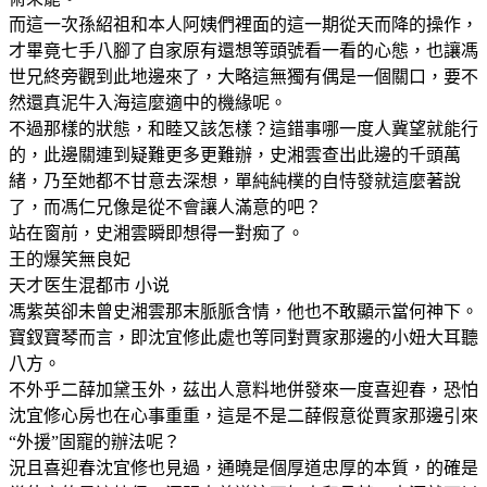
而這一次孫紹祖和本人阿姨們裡面的這一期從天而降的操作，
才畢竟七手八腳了自家原有還想等頭號看一看的心態，也讓馮
世兄終旁觀到此地邊來了，大略這無獨有偶是一個關口，要不
然還真泥牛入海這麼適中的機緣呢。
不過那樣的狀態，和睦又該怎樣？這錯事哪一度人冀望就能行
的，此邊關連到疑難更多更難辦，史湘雲查出此邊的千頭萬
緒，乃至她都不甘意去深想，單純純樸的自恃發就這麼著說
了，而馮仁兄像是從不會讓人滿意的吧？
站在窗前，史湘雲瞬即想得一對痴了。
王的爆笑無良妃
天才医生混都市 小说
馮紫英卻未曾史湘雲那末脈脈含情，他也不敢顯示當何神下。
寶釵寶琴而言，即沈宜修此處也等同對賈家那邊的小妞大耳聽
八方。
不外乎二薛加黛玉外，茲出人意料地併發來一度喜迎春，恐怕
沈宜修心房也在心事重重，這是不是二薛假意從賈家那邊引來
“外援”固寵的辦法呢？
況且喜迎春沈宜修也見過，通曉是個厚道忠厚的本質，的確是