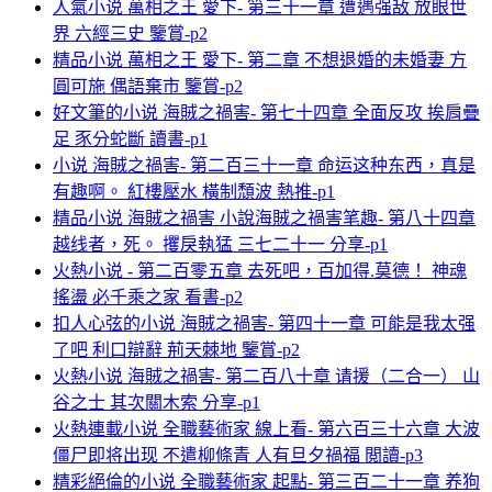
人氣小说 萬相之王 愛下- 第三十一章 遭遇强敌 放眼世
界 六經三史 鑒賞-p2
精品小说 萬相之王 愛下- 第二章 不想退婚的未婚妻 方
圓可施 偶語棄市 鑒賞-p2
好文筆的小说 海賊之禍害- 第七十四章 全面反攻 挨肩疊
足 豕分蛇斷 讀書-p1
小说 海賊之禍害- 第二百三十一章 命运这种东西，真是
有趣啊。 紅樓壓水 橫制頹波 熱推-p1
精品小说 海賊之禍害 小說海賊之禍害笔趣- 第八十四章
越线者，死。 攫戾執猛 三七二十一 分享-p1
火熱小说 - 第二百零五章 去死吧，百加得.莫德！ 神魂
搖盪 必千乘之家 看書-p2
扣人心弦的小说 海賊之禍害- 第四十一章 可能是我太强
了吧 利口辯辭 荊天棘地 鑒賞-p2
火熱小说 海賊之禍害- 第二百八十章 请援（二合一） 山
谷之士 其次關木索 分享-p1
火熱連載小说 全職藝術家 線上看- 第六百三十六章 大波
僵尸即将出现 不遣柳條青 人有旦夕禍福 閲讀-p3
精彩絕倫的小说 全職藝術家 起點- 第三百二十一章 养狗