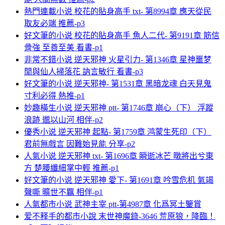
熱門連載小说 校花的貼身高手 txt- 第8994章 應天從民
取友必端 推薦-p3
好文筆的小说 校花的貼身高手 魚人二代- 第9191章 筋信
骨強 至善至美 看書-p1
非常不錯小说 逆天邪神 火星引力- 第1346章 星神噩梦
閒與仙人掃落花 訥言敏行 看書-p3
好文筆的小说 逆天邪神- 第1531章 黑暗龙魂 白天見鬼
寸利必得 熱推-p1
妙趣橫生小说 逆天邪神 ptt- 第1746章 崩心（下） 浮蹤
浪跡 邈以山河 相伴-p2
優秀小说 逆天邪神 起點- 第1759章 鸿蒙生死印（下）
君前無戲言 因難始見能 分享-p2
人氣小说 逆天邪神 txt- 第1696章 瞬逝冰芒 暾將出兮東
方 楚腰纖細掌中輕 推薦-p1
好文筆的小说 逆天邪神 愛下- 第1691章 吟雪危机 氣竭
聲嘶 曠世不羈 相伴-p1
人氣都市小说 武神主宰 ptt-第4987章 化爲冥土鑒賞
爱不释手的都市小說 末世神魔錄-3646 荒原狼，降臨！