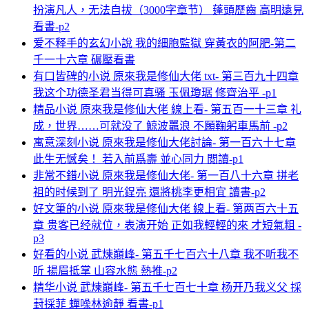
扮演凡人，无法自拔（3000字章节） 蓬頭歷齒 高明遠見
看書-p2
爱不释手的玄幻小說 我的細胞監獄 穿黃衣的阿肥-第二
千一十六章 碾壓看書
有口皆碑的小说 原來我是修仙大佬 txt- 第三百九十四章
我这个功德圣君当得可真骚 玉佩瓊琚 修齊治平 -p1
精品小说 原來我是修仙大佬 線上看- 第五百一十三章 礼
成，世界……可就没了 鯨波鼉浪 不願鞠躬車馬前 -p2
寓意深刻小说 原來我是修仙大佬討論- 第一百六十七章
此生无憾矣！ 若入前爲壽 並心同力 閲讀-p1
非常不錯小说 原來我是修仙大佬- 第一百八十六章 拼老
祖的时候到了 明光鋥亮 還將桃李更相宜 讀書-p2
好文筆的小说 原來我是修仙大佬 線上看- 第两百六十五
章 贵客已经就位，表演开始 正如我輕輕的來 才短氣粗 -
p3
好看的小说 武煉巔峰- 第五千七百六十八章 我不听我不
听 揚眉抵掌 山容水態 熱推-p2
精华小说 武煉巔峰- 第五千七百七十章 杨开乃我义父 採
葑採菲 蟬噪林逾靜 看書-p1