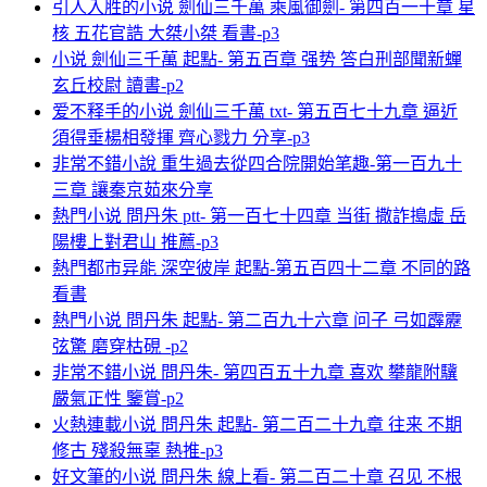
引人入胜的小说 劍仙三千萬 乘風御劍- 第四百一十章 星
核 五花官誥 大桀小桀 看書-p3
小说 劍仙三千萬 起點- 第五百章 强势 答白刑部聞新蟬
玄丘校尉 讀書-p2
爱不释手的小说 劍仙三千萬 txt- 第五百七十九章 逼近
須得垂楊相發揮 齊心戮力 分享-p3
非常不錯小說 重生過去從四合院開始笔趣-第一百九十
三章 讓秦京茹來分享
熱門小说 問丹朱 ptt- 第一百七十四章 当街 撒詐搗虛 岳
陽樓上對君山 推薦-p3
熱門都市异能 深空彼岸 起點-第五百四十二章 不同的路
看書
熱門小说 問丹朱 起點- 第二百九十六章 问子 弓如霹靂
弦驚 磨穿枯硯 -p2
非常不錯小说 問丹朱- 第四百五十九章 喜欢 攀龍附驥
嚴氣正性 鑒賞-p2
火熱連載小说 問丹朱 起點- 第二百二十九章 往来 不期
修古 殘殺無辜 熱推-p3
好文筆的小说 問丹朱 線上看- 第二百二十章 召见 不根