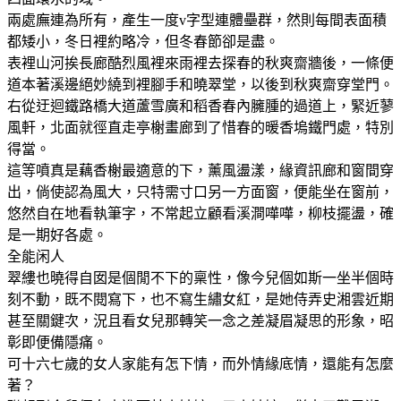
兩處廡連為所有，產生一度v字型連體壘群，然則每間表面積
都矮小，冬日裡約略冷，但冬春節卻是盡。
表裡山河挨長廊酷烈風裡來雨裡去探春的秋爽齋牆後，一條便
道本著溪邊絕妙繞到裡腳手和曉翠堂，以後到秋爽齋穿堂門。
右從迂迴鐵路橋大道蘆雪廣和稻香春內臃腫的過道上，緊近蓼
風軒，北面就徑直走亭榭畫廊到了惜春的暖香塢鐵門處，特別
得當。
這等噴真是藕香榭最適意的下，薰風盪漾，緣資訊廊和窗間穿
出，倘使認為風大，只特需寸口另一方面窗，便能坐在窗前，
悠然自在地看執筆字，不常起立顧看溪澗嘩嘩，柳枝擺盪，確
是一期好各處。
全能闲人
翠縷也曉得自囡是個閒不下的稟性，像今兒個如斯一坐半個時
刻不動，既不閱寫下，也不寫生繡女紅，是她侍弄史湘雲近期
甚至關鍵次，況且看女兒那轉笑一念之差凝眉凝思的形象，昭
彰即便備隱痛。
可十六七歲的女人家能有怎下情，而外情緣底情，還能有怎麼
著？