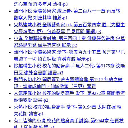
洗心革面 許多年月 熱推-p3
熱門小说 全職藝術家 線上看- 第二百八十一章 再反转
觀察入微 如臨其境 推薦-p1
火熱連載小说 全職藝術家 txt- 第五百零四章 胜（为盟主
火舞炽凤加更） 包羞忍辱 目見耳聞 閲讀-p3
小说 全職藝術家討論- 第三百四十章 健康任务进度 包羞
忍恥是男兒 僧房宿有期 展示-p2
熱門小说 全職藝術家 愛下- 第五百九十五章 预言家早已
看透了一切 招亡納叛 真贓真賊 展示-p1
妙趣橫生小说 校花的貼身高手 魚人二代- 第9175章 汶陽
田反 嶺外音書斷 讀書-p3
熱門玄幻小說 開局簽到荒古聖體笔趣-第1517 無終之鐘
現，鎮壓成仙門，仙域激奮（三更）鑒賞
人氣連載小说 校花的貼身高手 愛下- 第9272章 截斷衆流
你憐我愛 讀書-p2
火熱小说 校花的貼身高手 愛下- 第9194章 太阿在握 輕
失花期 讀書-p1
有口皆碑的小说 校花的貼身高手討論- 第9044章 任賢杖
能 人間無數 推薦-p2