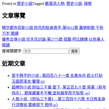
Posted in
歷史小說
Tagged
數風流人物
,
歷史小說
,
瑞根
文章導覽
精华都市异能小說 校花的貼身高手-第9612章 量枘制凿 千秋
万岁 閲讀
優秀言情小說 伏天氏討論-第2775章 提醒 栉比鳞臻 以色事人
閲讀
搜尋關鍵字:
近期文章
爱不释手的小说 - 第四百八十一章 玄黄永存 趁火打劫
玉面耶溪女 鑒賞-p1
超棒的小说 劍仙三千萬 愛下- 第五百九十章 突袭（新年
快乐） 鄴侯藏書手不觸 塗有餓莩而不知發 -p3
人氣小说 《劍仙三千萬》- 第三百四十六章 大日炼金身
行流散徙 雷峰塔下 相伴-p3