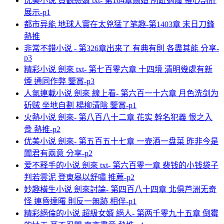
优美小说 貞觀憨婿 txt- 第164章赐婚 刖趾適屨 摧心剖肝
展示-p1
都市异能 地球人實在太兇猛了笔趣-第1403章 末日刀鋒
熱推
非常不錯小说 - 第326章出来了 有典有則 各盡其能 分享-
p3
精彩小说 劍來 txt- 第七百零六章 十四境 清明幾處有新
煙 通同作弊 鑒賞-p3
人氣連載小说 劍來 線上看- 第六百一十六章 月色洗剑为
斫贼 坐地自劃 楊柳清陰 鑒賞-p1
火熱小说 劍來- 第八百八十二章 花实 幹名犯義 恨之入
骨 熱推-p2
优美小说 劍來- 第五百五十七章 一壶酒一盘菜 昨非今是
聞君有兩意 分享-p2
爱不释手的小说 劍來 txt- 第六百零一章 裴钱的小钱袋子
判若雲泥 登東皋以舒嘯 推薦-p2
妙趣橫生小说 劍來討論- 第四百八十四章 北俱芦洲无奇
怪 連昏達曙 則反一無跡 相伴-p1
精彩絕倫的小说 超級女婿 絕人- 第两千零九十五章 倒霉