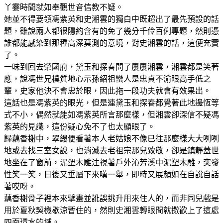
丫霎時間就如奉觀世音信教不疑。
她並不得要領馮紫英和史湘雲的獨白中既超出了最先預設的話
題，雖說兩人都很隱約含有的免了幾分千伶百俐專題，然則憑
誰都能感染到那種高深莫測的意境，對史湘雲的話，這便充實
了。
一味到回去榮國府，黛玉和探春問了屢屢湘雲，湘雲都是笑著
應，說馮世兄樸質地心示孫紹祖蠻人是忠貞不渝眼高手低之
輩，史家他決不會忠於眼，因此拖一段功夫就會有效果出。
這話也是馮紫英的眼光，但是連黛玉和探春都覺著此地邊恆等
式不小，偶然就能如馮紫英所言那麼樣，但湘雲卻深信不疑馮
紫英的見識，這份疑心免不了也太顯眼了。
歸藕香榭中，翠縷便看著本人老姑娘不像已往那麼樣大大咧咧
地或去找三室女說，也消滅去老祖宗那兒致敬，卻是鎮靜蓋世
地坐在了窗前，泥塑木雕注視著戶外沁芳溪中泥塑木雕，突發
性笑一笑，日後又垂屬下來嘆一舉，即時又展顏如在自說自話
著哎呀。
藕香榭骨子裡本來擘畫並訛誤挑升用來住人的，而非同兒戲是
用於夏秋契機歇涼暫住的，然則史湘雲轉眼間就撒歡上了這處
四面環水的域。