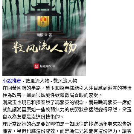
小說推薦
- 數風流人物 - 数风流人物
在回榮國府的半路，黛玉和探春都能引人注目感到湘雲的神情
極為改善，還是很區域性歡躍歡眉喜眼的感受。
則黛玉也現已和探春說了馮紫英的觀念，而是瞧馮紫英一席話
就能讓湘雲原始一些軟弱無力的疲勞狀態猛然變得昂然，黛玉
自以為友愛是沒這份技術的。
理所當然她的亮是要好哪怕是一如既往的抄送馮年老來說告訴
湘雲，畏俱也靡這份成效，而是馮仁兄卻能有這份神力，讓雲