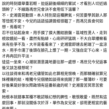
說的時刻還舉重若輕，迨返嗣後細細的嘗試，才看別人切近過
頭幹了，不線路馮世兄會決不會用低下溫馨？
不，史湘雲晃動頭，本人特別是這種脾氣，何苦要學其餘人那
等忸怩不安，今兒的話語協調曾經很韞了，而馮兄長會何如
想，焉看呢？
忍不住站起身來，用手摸了摸大團結臉盤，區域性燙人，走到
梳妝鏡前一看，盡然有點緋，心底砰砰猛跳，不大白翠縷察看
來有些爭不及，大半是看看來了，史湘雲即速去躬端了一盆涼
水，用手巾濡了後頭在臉孔上漿了一期，又強自定下心來，這
才冉冉回升平淡。
徒這一坐來，心潮就潛意識地要往那一處想，馮世兄今兒返事
後又該怎樣想呢？
以往談得來和馮老兄儘管如此也算相見恨晚，而那精確就算兄
妹裡邊的結，唯獨今兒個猶如談得來挑開了那一層薄紗，可要
好後果是好傢伙際啟領有這番新歲的呢？史湘雲苦冥思苦索
索。
她根本就錯事某種不敢認賬幻想的脾性，敢恨敢愛，既然有這
麼回事，那就沒關係次於浮，單作為女兒家，卻用更相宜的藝
術來罷。