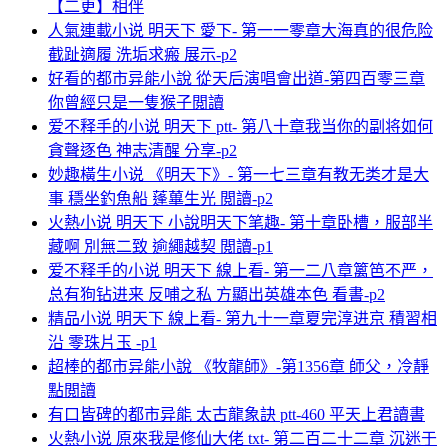
【二更】相伴
人氣連載小说 明天下 愛下- 第一一零章大海真的很危险
截趾適履 洗垢求瘢 展示-p2
好看的都市异能小說 從天后演唱會出道-第四百零三章
你曾經只是一隻猴子閲讀
爱不释手的小说 明天下 ptt- 第八十章我当你的副将如何
貪聲逐色 神志清醒 分享-p2
妙趣橫生小说 《明天下》- 第一七三章有教无类才是大
事 穩坐釣魚船 蓬蓽生光 閲讀-p2
火熱小说 明天下 小說明天下笔趣- 第十章卧槽，服部半
藏啊 別無二致 逾繩越契 閲讀-p1
爱不释手的小说 明天下 線上看- 第一二八章篱笆不严，
总有狗钻进来 反哺之私 方顯出英雄本色 看書-p2
精品小说 明天下 線上看- 第九十一章夏完淳进京 積習相
沿 零珠片玉 -p1
超棒的都市异能小說 《牧龍師》-第1356章 師父，冷靜
點閲讀
有口皆碑的都市异能 太古龍象訣 ptt-460 平天上君讀書
火熱小说 原來我是修仙大佬 txt- 第二百二十二章 沉迷于