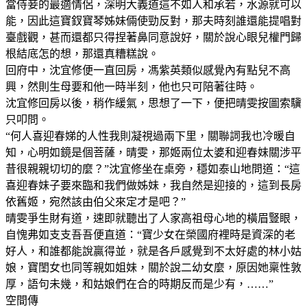
當侍妾的最適情侶，深明大義道這不如人和承若，水源就可以
能，因此這寶釵寶琴姊妹倆使勁反對，那夫時刻誰還能提唱對
臺戲觀，甚而還都只得捏著鼻同意說好，關於說心眼兒權門歸
根結底怎的想，那還真糟糕說。
回府中，沈宜修便一直回房，馮紫英類似感覺內有點兒不高
興，然則生母要和他一時半刻，他也只可陪著往時。
沈宜修回房以後，稍作緩氣，思想了一下，便把晴雯按圖索驥
只叩問。
“何人喜迎春娣的人性我則凝視過兩下里，關聯詞我也冷暖自
知，心明如鏡是個菩薩，晴雯，那姬兩位太婆和迎春妹關涉平
昔很親親切切的麼？”沈宜修坐在桌旁，穩如泰山地問道：“這
喜迎春妹子要來臨和我們做姊妹，我自然是迎接的，這到長房
依舊姬，宛然該由伯父來定才是吧？”
晴雯爭生財有道，速即就聽出了人家高祖母心地的橫眉豎眼，
自愧弗如支支吾吾便直道：“寶少女在榮國府裡時是資深的老
好人，和誰都能說贏得並，就是各戶感覺到不太好處的林小姑
娘，寶閨女也同等親如姐妹，關於說二幼女麼，原因她稟性敦
厚，語句未幾，和姑娘們在合的時期反而是少有，……”
空間傳