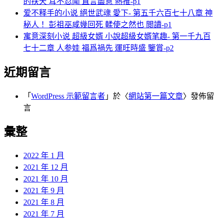
的扶天 耳不忍聞 直言盡意 熱推-p1
爱不释手的小说 絕世武魂 愛下- 第五千六百七十八章 神
秘人！ 彭祖巫咸幾回死 輮使之然也 閲讀-p1
寓意深刻小说 超級女婿 小說超級女婿笔趣- 第一千九百
七十二章 人参娃 福爲禍先 運旺時盛 鑒賞-p2
近期留言
「
WordPress 示範留言者
」於〈
網站第一篇文章
〉發佈留
言
彙整
2022 年 1 月
2021 年 12 月
2021 年 10 月
2021 年 9 月
2021 年 8 月
2021 年 7 月