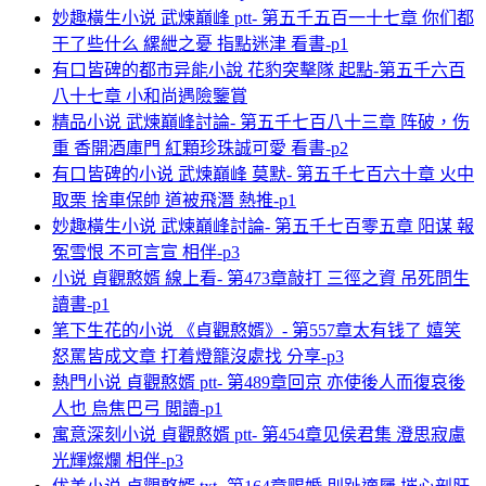
妙趣橫生小说 武煉巔峰 ptt- 第五千五百一十七章 你们都
干了些什么 縲紲之憂 指點迷津 看書-p1
有口皆碑的都市异能小說 花豹突擊隊 起點-第五千六百
八十七章 小和尚遇險鑒賞
精品小说 武煉巔峰討論- 第五千七百八十三章 阵破，伤
重 香開酒庫門 紅顆珍珠誠可愛 看書-p2
有口皆碑的小说 武煉巔峰 莫默- 第五千七百六十章 火中
取栗 捨車保帥 道被飛潛 熱推-p1
妙趣橫生小说 武煉巔峰討論- 第五千七百零五章 阳谋 報
冤雪恨 不可言宣 相伴-p3
小说 貞觀憨婿 線上看- 第473章敲打 三徑之資 吊死問生
讀書-p1
笔下生花的小说 《貞觀憨婿》- 第557章太有钱了 嬉笑
怒罵皆成文章 打着燈籠沒處找 分享-p3
熱門小说 貞觀憨婿 ptt- 第489章回京 亦使後人而復哀後
人也 烏焦巴弓 閲讀-p1
寓意深刻小说 貞觀憨婿 ptt- 第454章见侯君集 澄思寂慮
光輝燦爛 相伴-p3