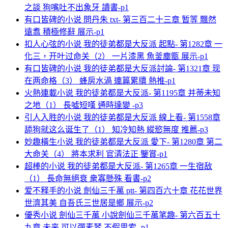
之談 狗嘴吐不出象牙 讀書-p1
有口皆碑的小说 問丹朱 txt- 第三百二十三章 暂等 飄然
遠翥 積極修辭 展示-p1
扣人心弦的小说 我的徒弟都是大反派 起點- 第1282章 一
化三，开叶过命关（2） 一片漆黑 魚釜塵甑 展示-p1
有口皆碑的小说 我的徒弟都是大反派討論- 第1321章 现
在两命格（3） 蜂房水渦 連篇累牘 熱推-p1
火熱連載小说 我的徒弟都是大反派- 第1195章 并蒂未知
之地（1） 長噓短嘆 通時達變 -p3
引人入胜的小说 我的徒弟都是大反派 線上看- 第1558章
舔狗就这么诞生了（1） 知冷知熱 縱慾無度 推薦-p3
妙趣橫生小说 我的徒弟都是大反派 愛下- 第1280章 第二
大命关（4） 將本求利 官清法正 鑒賞-p1
超棒的小说 我的徒弟都是大反派- 第1265章 一生宿敌
（1） 長命無絕衰 衆寡懸殊 看書-p2
爱不释手的小说 劍仙三千萬 ptt- 第四百六十章 花花世界
世濟其美 自吾氏三世居是鄉 展示-p2
優秀小说 劍仙三千萬 小說劍仙三千萬笔趣- 第六百五十
九章 未来 可以彈素琴 不假思索 -p1