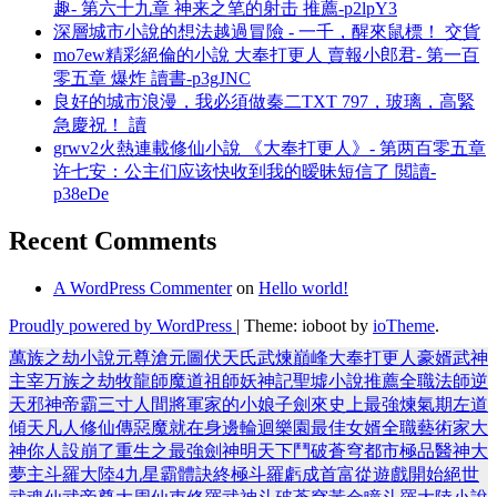
趣- 第六十九章 神来之笔的射击 推薦-p2lpY3
深層城市小說的想法越過冒險 - 一千，醒來鼠標！ 交貨
mo7ew精彩絕倫的小說 大奉打更人 賣報小郎君- 第一百
零五章 爆炸 讀書-p3gJNC
良好的城市浪漫，我必須做秦二TXT 797，玻璃，高緊
急慶祝！ 讀
grwv2火熱連載修仙小說 《大奉打更人》- 第两百零五章
许七安：公主们应该快收到我的暧昧短信了 閲讀-
p38eDe
Recent Comments
A WordPress Commenter
on
Hello world!
Proudly powered by WordPress
|
Theme: ioboot by
ioTheme
.
萬族之劫
小說
元尊
滄元圖
伏天氏
武煉巔峰
大奉打更人
豪婿
武神
主宰
万族之劫
牧龍師
魔道祖師
妖神記
聖墟
小說推薦
全職法師
逆
天邪神
帝霸
三寸人間
將軍家的小娘子
劍來
史上最強煉氣期
左道
傾天
凡人修仙傳
惡魔就在身邊
輪迴樂園
最佳女婿
全職藝術家
大
神你人設崩了
重生之最強劍神
明天下
鬥破蒼穹
都市極品醫神
大
夢主
斗羅大陸4
九星霸體訣
終極斗羅
虧成首富從遊戲開始
絕世