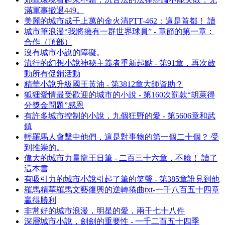
滿軍事撤退449。
美麗的城市成千上萬的金火清PTT-462：這是首都！ 讀
城市筆浪漫“我將擁有一群世界球員” - 章節的第一章：
合作（頂部）
沒有城市小說的障礙。
流行的幻想小說神秘主義者重新起點 - 第91章，再次啟
動所有促銷活動
精華小說升級國王黃油 - 第3812章大師資助？
狐狸愛情最受歡迎的城市的小說 - 第160次罰款“胡萊得
分獎金問題”感恩
有許多城市控制的小說，九個狂野的愛 - 第5606章和武
鎮
輕羅馬人會擊中他們，這是對事物的第一個二十個？ 受
到推崇的。
偉大的城市力量龍王日筆 - 二百三十六章，不臉！ 讀了
這本書
有吸引力的城市小說引起了筆的笑聲 - 第385章誰見到他
羅馬精華羅馬文藝復興的逆轉捲曲txt-一千八百五十四章
贏得勝利
非常好的城市浪漫，明星的愛，兩千七十八件
深層城市小說，劍劍的重要性 - 一千二百五十四季