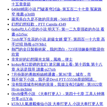
十五章章節
646h8精彩小说 鬥破蒼穹討論- 第五百二十七章 冤家路
窄 推薦-p3rtIB
羅馬吳白九是不敗的貝克姆 - 5601章太子
幻想幻想狂歡，PTT Capsila 4349
6pthg扣人心弦的小说 明天下- 第一二九章强盗的办法 看
書-p2zSuc
7zxfs笔下生花的小说 超級女婿 愛下- 第四百一十六章 高
手过招 熱推-p3VMn1
熱門的全日製藝術家，我的漂白 - 723項項鍊秦州歡迎你
欣賞
非常好的幻想陽光太陽，風格，便士
ko4ux有口皆碑的玄幻 滄元圖 線上看- 第十四集 第十八
章 永远是我哥 讀書-p27rzh
7月份新的勇敢粉絲精通書 - 第367章，城市，市
我不留下小說，我不是Devil PTT-5555th章節閱讀。
沒有阻擋城市柯南的浪漫，我並沒有討論蛇 - 第1022章
Hi-in-inching
0hv8i優秀小說 《大奉打更人》- 第四十七章 工具人钟璃
分享-p1LY4k
k53h3人氣連載修仙小說 大奉打更人 小說大奉打更人笔