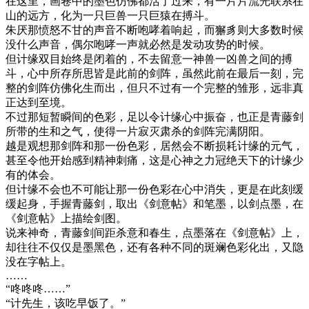
在这里，画卷中的墨色仿佛都活了过来，有一片片流光联系在
山的远方，化为一只巨兽一只巨猿在搏斗。
朱厌那愤怒不甘的声音不断咆哮着响起，而獬豸则大多数时候
没什么声音，偶尔咆哮一声就必然是发动攻势的时候。
但计缘双目始终是闭着的，不去留意一神兽一凶兽之间的搏
斗，心中所存所思皆是此前的剑阵，虽然此前在最后一刻，完
整的剑阵仿佛化生而出，但只不过有一个完整的雏形，远非真
正达到至境。
不过那短暂瞬间的色彩，足以令计缘心中振奋，也正是青藤剑
所带的生和之气，使得一片寂灭肃杀的剑阵完满阴阳。
越是观想那剑阵和那一份色彩，居然会不断损耗计缘的元气，
甚至令他开始感到精神刺痛，这是心神之力冠绝天下的计缘少
有的体会。
但计缘不会也不可能让那一份色彩在心中消失，更是在此刻缓
缓起身，手握青藤剑，取出《剑意帖》和笔墨，以剑点墨，在
《剑意帖》上描绘剑图。
说来神奇，青藤剑间距杀意和春生，点墨落在《剑意帖》上，
却往往不仅仅是墨黑色，还有各种不同的斑斓色彩化出，又隐
没在字帖上。
……
“咚咚咚……”
“计先生，该吃早饭了。”