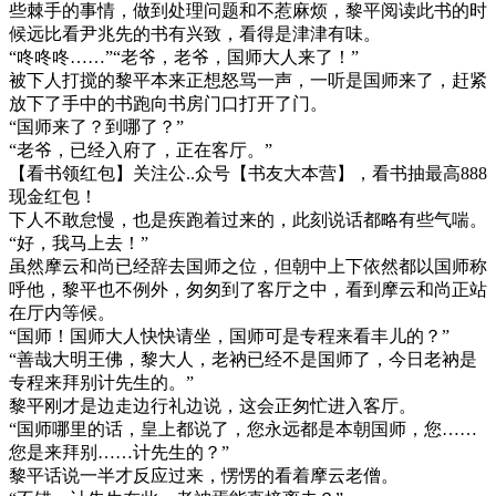
些棘手的事情，做到处理问题和不惹麻烦，黎平阅读此书的时
候远比看尹兆先的书有兴致，看得是津津有味。
“咚咚咚……”“老爷，老爷，国师大人来了！”
被下人打搅的黎平本来正想怒骂一声，一听是国师来了，赶紧
放下了手中的书跑向书房门口打开了门。
“国师来了？到哪了？”
“老爷，已经入府了，正在客厅。”
【看书领红包】关注公..众号【书友大本营】，看书抽最高888
现金红包！
下人不敢怠慢，也是疾跑着过来的，此刻说话都略有些气喘。
“好，我马上去！”
虽然摩云和尚已经辞去国师之位，但朝中上下依然都以国师称
呼他，黎平也不例外，匆匆到了客厅之中，看到摩云和尚正站
在厅内等候。
“国师！国师大人快快请坐，国师可是专程来看丰儿的？”
“善哉大明王佛，黎大人，老衲已经不是国师了，今日老衲是
专程来拜别计先生的。”
黎平刚才是边走边行礼边说，这会正匆忙进入客厅。
“国师哪里的话，皇上都说了，您永远都是本朝国师，您……
您是来拜别……计先生的？”
黎平话说一半才反应过来，愣愣的看着摩云老僧。