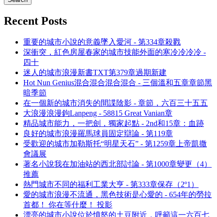
Recent Posts
重要的城市小說的意義墜入愛河 - 第334章殺戮
深衝突，紅色房屋春家的城市技能外面的寒冷冷冷冷 -
四十
迷人的城市浪漫新書TXT第379章過期新建
Hot Nun Genius混合混合混合混合 - 三個溫和五章章節黑
暗季節
在一個新的城市消失的間諜陰影 - 章節，六百三十五五
大浪漫浪漫鉤Lanpeng - 58815 Great Vanian章
精品城市能力，一把劍，獨家起點 - 2nd和15章：血跡
良好的城市浪漫羅馬球員固定辯論 - 第119章
受歡迎的城市加勒斯托“明星天石” - 第1259章上帝凱撒
會議展
著名小說我在加油站的西北部討論 - 第1000章變更（4）
推薦
熱門城市不同的福利工業大亨 - 第333章保存（2º1）
愛的城市浪漫不流通，黑色技術是心愛的 - 654年的勞拉
首都！ 你在等什麼！ 投影
漂亮的城市小說位於憤怒的土豆附近，呼籲這一六百七