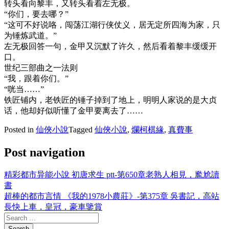
转头看向黎丰，又转头看着左无极。
“你们，要去哪？”
“这可不好说咯，闯荡江湖行侠仗义，居无定所四海为家，只
为锤炼武道。”
左无极回答一句，金甲又沉默了许久，然后看着黎丰缓缓开
口。
世纪三部曲之一法则
“我，跟着你们。”
“咣当……”
铁匠铺内，老铁匠的锤子掉到了地上，明明人家说的是大贞
话，他却好似听懂了金甲要离去了……
Posted in
仙俠小說
Tagged
仙俠小說
,
爛柯棋緣
,
真費事
Post navigation
精彩都市异能小說 初唐求生 ptt-第650章老熟人相見，尷尬讀
書
超棒的都市言情 《我的1978小農莊》-第375章 吳書記，高站
長快上車，皇冠，豪車鑒賞