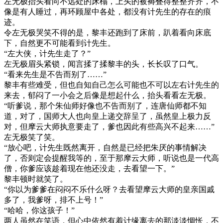
左无极抬头看向不远处的床榻，上头的被褥叠得整整齐齐，不
像是有人睡过，再环顾屋中各处，都没有计先生的存在的痕
迹。
令左无极哭笑不得的是，黎丰还跑到了床前，趴着看向床底
下，自然更不可能看到计先生。
“左大侠，计先生走了？”
左无极眉头紧锁，闻言揉了揉黎丰的头，长长叹了口气。
“看来先生是不告而别了……”
黎丰有些难受，但也自知自己怎么可能也不可以左右计先生的
来去，郁闷了一小会之后像是想起什么，抬头看看左无极。
“听爹说，那个朱仙师好像也不告而别了，连唐仙师都不知
道，对了，国师大人也向皇上递交辞呈了，虽然皇上极力反
对，但摩云大师执意要走了，爹也因此有些高兴不起来……”
左无极笑了笑。
“放心吧，计先生既然离开，自然是已经把朱厌的事情解决
了，否则定会提醒我等的，至于那摩云大师，听说也是一代高
僧，你爹应该趁着现在他还没走，去看望一下。”
黎丰顿时就笑了。
“你以为爹爹在闷闷不乐什么呀？去看望摩云大师的皇亲国戚
多了，我爹呀，排不上号！”
“哈哈，你这孩子！”
两人虽然在笑语，但心中依然有着计缘离去的那淡淡惆怅，不