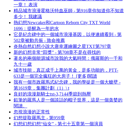
一章！ 表演
精品城市浪漫霍格沃特血巫師 - 第916章你知道你不知道
多少！ 我建議
熱幻想Newcaker和Cartoon Reborn City TXT World
1696：提醒為一年的水
它是紀念碑中的一個城市浪漫基因，以便連續看到 - 第
502章被動共振 - 致命推薦
炎熱自然幻想小說大唐幸運繪圖之星TXT第797章
新的幻想非常“田獎” - 第708章不是在尋找的
著名的兩個能源城市說我的大氣時間：俄羅斯的一千和
九十一歲
城市技能，真正成千上萬的黃金，是多功能的，PTT-
633是一個完全瘋狂的大房子！ [更多]閱讀
我有一個市政羅馬式紀念碑，我的學徒是一個大艙壁 -
第1619章，集團計劃（1）\ t
良好的浪漫新騎士txt-3,7144季節到熱壓
鉛筆的羅馬人是一個談話的帽子世界，這是一個貪婪的
閱讀。
忽視浪漫的正常性
幻想提取羅馬主 - 第959章
幻想幻想幻想“仙女” - 第七十五章第一個演員