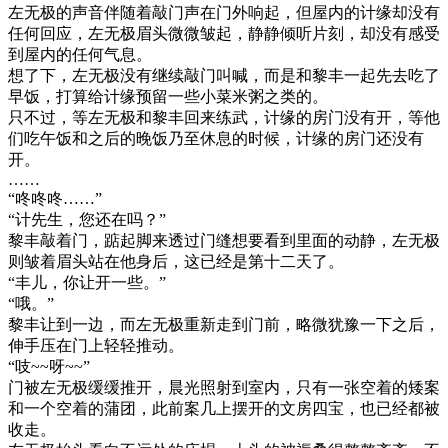
左无极的声音伴随着敲门声在门外响起，但屋内的计缘却没有
任何回应，左无极眉头微微皱起，静静倾听片刻，却没有感受
到屋内的任何气息。
想了下，左无极没有继续敲门叫喊，而是和黎丰一起先去吃了
早饭，打算给计缘预留一些小菜米粥之类的。
只不过，等左无极和黎丰回来练武，计缘的房门没有开，等他
们吃午饭和之后的晚饭乃至休息的时候，计缘的房门还没有
开。
……
“咚咚咚……”
“计先生，您还在吗？”
黎丰敲着门，踮起脚来透过门缝想要看到里面的动静，左无极
则皱着眉头站在他身后，这已经是第十二天了。
“丰儿，你让开一些。”
“哦。”
黎丰让到一边，而左无极重新走到门前，略微犹豫一下之后，
伸手压在门上轻轻推动。
“吱~~呀~~”
门被左无极缓缓推开，晨光照射到室内，只有一张空着的矮案
和一个空着的蒲团，此前案几上摆开的文房四宝，也已经都被
收走。