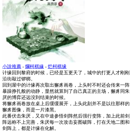
小說推薦
-
爛柯棋緣
-
烂柯棋缘
计缘回到黎府的时候，已经是五更天了，城中的打更人才刚刚
沿街敲过锣梆。
回到屋中的计缘再次取出獬豸画卷，上头时不时还会传来一阵
暴躁挣扎般的动静，显然就算到了自己真正的主场，獬豸同朱
厌的博弈还远没到结束的时候。
将獬豸画卷放在桌上后缓缓展开，上头此刻并不是以往那样的
獬豸图像，而是一片漆黑。
此番伏击朱厌，又在中途参悟剑阵然后强行变阵，加上此前剑
阵远称不上完善，朱厌每一次攻击妄图破阵，打在天地二图和
剑阵上，都是计缘在化解。