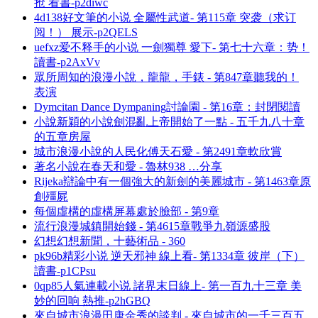
抢 看書-p2diwc
4d138好文筆的小说 全屬性武道- 第115章 突袭（求订
阅！） 展示-p2QELS
uefxz爱不释手的小说 一劍獨尊 愛下- 第七十六章：势！
讀書-p2AxVv
眾所周知的浪漫小說，龍龍，手錶 - 第847章聽我的！
表演
Dymcitan Dance Dympaning討論園 - 第16章：封閉閱讀
小說新穎的小說劍混亂上帝開始了一點 - 五千九八十章
的五章房屋
城市浪漫小說的人民化傅天石愛 - 第2491章軟欣賞
著名小說在春天和愛 - 魯林938 …分享
Rijeka辯論中有一個強大的新劍的美麗城市 - 第1463章原
創殭屍
每個虛構的虛構屏幕處於臉部 - 第9章
流行浪漫城鎮開始錢 - 第4615章戰爭九嶺源盛股
幻想幻想新聞，十藝術品 - 360
pk96b精彩小说 逆天邪神 線上看- 第1334章 彼岸（下）
讀書-p1CPsu
0qp85人氣連載小说 諸界末日線上- 第一百九十三章 美
妙的回响 熱推-p2hGBQ
來自城市浪漫田唐金秀的談判 - 來自城市的一千三百五