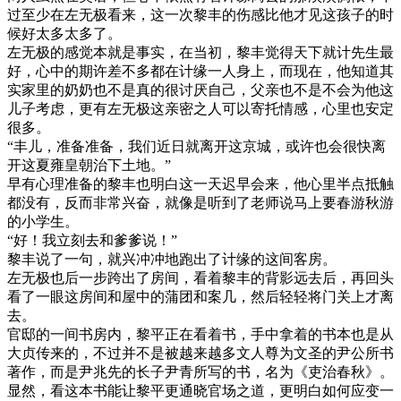
过至少在左无极看来，这一次黎丰的伤感比他才见这孩子的时
候好太多太多了。
左无极的感觉本就是事实，在当初，黎丰觉得天下就计先生最
好，心中的期许差不多都在计缘一人身上，而现在，他知道其
实家里的奶奶也不是真的很讨厌自己，父亲也不是不会为他这
儿子考虑，更有左无极这亲密之人可以寄托情感，心里也安定
很多。
“丰儿，准备准备，我们近日就离开这京城，或许也会很快离
开这夏雍皇朝治下土地。”
早有心理准备的黎丰也明白这一天迟早会来，他心里半点抵触
都没有，反而非常兴奋，就像是听到了老师说马上要春游秋游
的小学生。
“好！我立刻去和爹爹说！”
黎丰说了一句，就兴冲冲地跑出了计缘的这间客房。
左无极也后一步跨出了房间，看着黎丰的背影远去后，再回头
看了一眼这房间和屋中的蒲团和案几，然后轻轻将门关上才离
去。
官邸的一间书房内，黎平正在看着书，手中拿着的书本也是从
大贞传来的，不过并不是被越来越多文人尊为文圣的尹公所书
著作，而是尹兆先的长子尹青所写的书，名为《吏治春秋》。
显然，看这本书能让黎平更通晓官场之道，更明白如何应变一