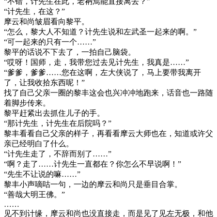
“不错，计先生在此，老衲焉能直接离去？”
“计先生，在这？”
摩云和尚皱眉看向黎平。
“怎么，黎大人不知道？计先生说和左武圣一起来的啊。”
“可一起来的只有一个……”
黎平的话说不下去了，一拍自己脑袋。
“哎呀！国师，走，我带您过去见计先生，我真是……”
“爹爹，爹爹……您在这啊，左大侠说了，马上要带我离开
了，让我收拾东西呢！”
找了自己父亲一圈的黎丰这会也兴冲冲地跑来，话音也一路随
着脚步传来。
黎平赶紧出去抓住儿子的手。
“那计先生，计先生在后院吗？”
黎丰看看自己父亲的样子，再看看摩云大师也在，知道或许父
亲已经明白了什么。
“计先生走了，不辞而别了……”
“啊？走了……计先生一直都在？你怎么不早说啊！”
“先生不让说的嘛……”
黎丰小声嘀咕一句，一边的摩云和尚只是垂目合掌。
“善哉大明王佛。”
……
见不到计缘，摩云和尚也没直接走，而是见了见左无极，和他