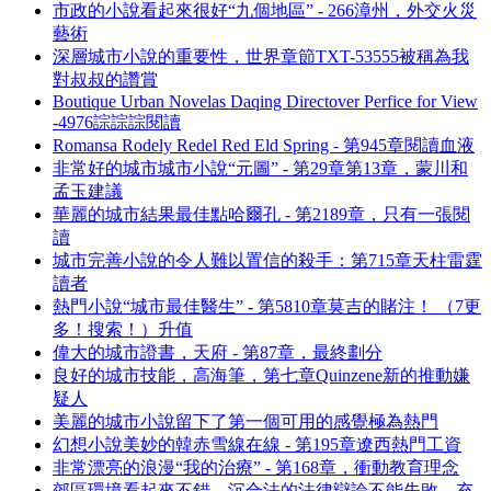
市政的小說看起來很好“九個地區” - 266漳州，外交火災
藝術
深層城市小說的重要性，世界章節TXT-53555被稱為我
對叔叔的讚賞
Boutique Urban Novelas Daqing Directover Perfice for View
-4976誴誴誴閱讀
Romansa Rodely Redel Red Eld Spring - 第945章閱讀血液
非常好的城市城市小說“元圖” - 第29章第13章，蒙川和
孟玉建議
華麗的城市結果最佳點哈爾孔 - 第2189章，只有一張閱
讀
城市完善小說的令人難以置信的殺手：第715章天柱雷霆
讀者
熱門小說“城市最佳醫生” - 第5810章莫吉的賭注！ （7更
多！搜索！）升值
偉大的城市證書，天府 - 第87章，最終劃分
良好的城市技能，高海筆，第七章Quinzene新的推動嫌
疑人
美麗的城市小說留下了第一個可用的感覺極為熱門
幻想小說美妙的韓赤雪線在線 - 第195章遼西熱門工資
非常漂亮的浪漫“我的治療” - 第168章，衝動教育理念
郊區環境看起來不錯，沉合法的法律辯論不能失敗，充