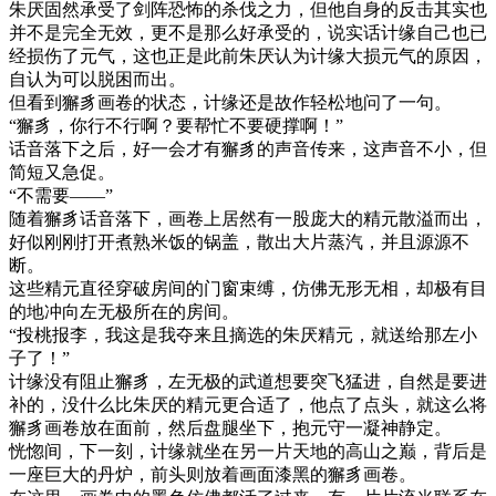
朱厌固然承受了剑阵恐怖的杀伐之力，但他自身的反击其实也
并不是完全无效，更不是那么好承受的，说实话计缘自己也已
经损伤了元气，这也正是此前朱厌认为计缘大损元气的原因，
自认为可以脱困而出。
但看到獬豸画卷的状态，计缘还是故作轻松地问了一句。
“獬豸，你行不行啊？要帮忙不要硬撑啊！”
话音落下之后，好一会才有獬豸的声音传来，这声音不小，但
简短又急促。
“不需要——”
随着獬豸话音落下，画卷上居然有一股庞大的精元散溢而出，
好似刚刚打开煮熟米饭的锅盖，散出大片蒸汽，并且源源不
断。
这些精元直径穿破房间的门窗束缚，仿佛无形无相，却极有目
的地冲向左无极所在的房间。
“投桃报李，我这是我夺来且摘选的朱厌精元，就送给那左小
子了！”
计缘没有阻止獬豸，左无极的武道想要突飞猛进，自然是要进
补的，没什么比朱厌的精元更合适了，他点了点头，就这么将
獬豸画卷放在面前，然后盘腿坐下，抱元守一凝神静定。
恍惚间，下一刻，计缘就坐在另一片天地的高山之巅，背后是
一座巨大的丹炉，前头则放着画面漆黑的獬豸画卷。