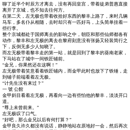
聊了近半个时辰方才离去，没有再回皇宫，带着徒弟普惠直接
离开了京城，也不知去往何方。
在第二天，左无极也带着收拾好东西的黎丰上路了，来时几辆
马车，多名仆从相随，去时却只有一匹好马，上头简单挂着一
些行李。
整个京城都处于国师离去的影响之中，朝臣和那些仙师都各有
动作，黎丰和左无极的离去在黎府刻意没有张扬又轻装简行之
下，反倒无多少人知晓了。
而左无极带着黎丰走的第一站，就是回到了黎丰的葵南老家，
下马站在了城中一间铁匠铺前。
“金兄，你果然还在这啊！”
左无极带着笑意看着铁匠铺内，而金甲此时也放下了铁锤，走
到铺子前端看着左无极。
“计先生没有来过？”
一 號 公館
金甲斜目看着左无极，再看向一边有些怕他的黎丰，淡淡开口
道。
“尊上未曾前来。”
左无极叹了口气。
“好吧，那么金兄以后有何打算？”
金甲良久许久都没有说话，静静地站在原地好一会，然后再次