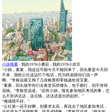
小說推薦
- 我的1978小農莊 - 我的1978小农庄
“小娟，素素，我这边可能今天不能回来了，回头要是今天回
不来，我给公社这边打个电话，托为民叔跟你们说一声
啊。”李栋说着又掏了几张粮票和零钱递给张宝素。
“素素，回头放学你们去食堂买些馒头，包子都行，别不舍得
花钱。”李栋笑说道。“还有小娟，报名参加地区考试的事，怎
么不告诉达达，这点钱，达达还是出的起的。”
“俺成绩不好。”
“公社第一还不好啊，别要求太高，再说去了地区参加考试，
这也是为了开阔眼界，提高成绩嘛。”李栋笑说道。“报名的