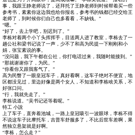
事，我跟王静老师说了，还拜托了王静老师到时候帮着买一些
参考书，素素你这边我也给你报名，参考书的钱都已经交给王
老师了，到时候你们自己也多看看，不缺钱。”
“嗯。”
“好了，去上学吧，别迟到了。”
李栋对着两个小丫头挥挥手，目送两人进了教室，李栋去了一
趟公社和梁书记说了一声，少不了和高为民提一下刚刚和小
娟，张宝素说的事。
“没问题，我下午都在公社，你打电话过来，我随时能接到。”
“那就谢谢你了，为民。”
“你看你又跟我客气了。”
高为民瞥了一眼皇冠车子，真好看啊，这车子绝对不便宜，地
区都没见过，里边好像是两个女人，不知道和李栋啥关系，不
好张口问。
“行，我就先走了。”
李栋说道。“吴书记还等着呢。”
特工 小說
上了车子，直奔着池城，一路上皇冠吸引一波眼球，李栋不得
不说这车子比摩托车，吉普车舒服多了，不比后世车差啊，果
然独立悬架就是好啊。
“李栋，怎么走？”