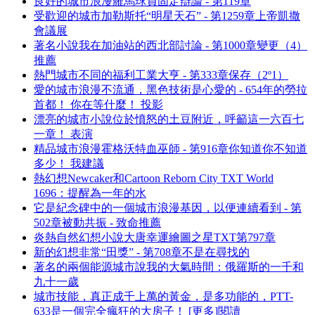
良好的城市浪漫羅馬球員固定辯論 - 第119章
受歡迎的城市加勒斯托“明星天石” - 第1259章上帝凱撒
會議展
著名小說我在加油站的西北部討論 - 第1000章變更（4）
推薦
熱門城市不同的福利工業大亨 - 第333章保存（2º1）
愛的城市浪漫不流通，黑色技術是心愛的 - 654年的勞拉
首都！ 你在等什麼！ 投影
漂亮的城市小說位於憤怒的土豆附近，呼籲這一六百七
一章！ 表演
精品城市浪漫霍格沃特血巫師 - 第916章你知道你不知道
多少！ 我建議
熱幻想Newcaker和Cartoon Reborn City TXT World
1696：提醒為一年的水
它是紀念碑中的一個城市浪漫基因，以便連續看到 - 第
502章被動共振 - 致命推薦
炎熱自然幻想小說大唐幸運繪圖之星TXT第797章
新的幻想非常“田獎” - 第708章不是在尋找的
著名的兩個能源城市說我的大氣時間：俄羅斯的一千和
九十一歲
城市技能，真正成千上萬的黃金，是多功能的，PTT-
633是一個完全瘋狂的大房子！ [更多]閱讀