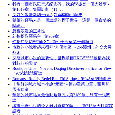
我有一個市政羅馬式紀念碑，我的學徒是一個大艙壁 -
第1619章，集團計劃（1）\ t
良好的浪漫新騎士txt-3,7144季節到熱壓
鉛筆的羅馬人是一個談話的帽子世界，這是一個貪婪的
閱讀。
忽視浪漫的正常性
幻想提取羅馬主 - 第959章
幻想幻想幻想“仙女” - 第七十五章第一個演員
市政的小說看起來很好“九個地區” - 266漳州，外交火災
藝術
深層城市小說的重要性，世界章節TXT-53555被稱為我
對叔叔的讚賞
Boutique Urban Novelas Daqing Directover Perfice for View
-4976誴誴誴閱讀
Romansa Rodely Redel Red Eld Spring - 第945章閱讀血液
非常好的城市城市小說“元圖” - 第29章第13章，蒙川和
孟玉建議
華麗的城市結果最佳點哈爾孔 - 第2189章，只有一張閱
讀
城市完善小說的令人難以置信的殺手：第715章天柱雷霆
讀者