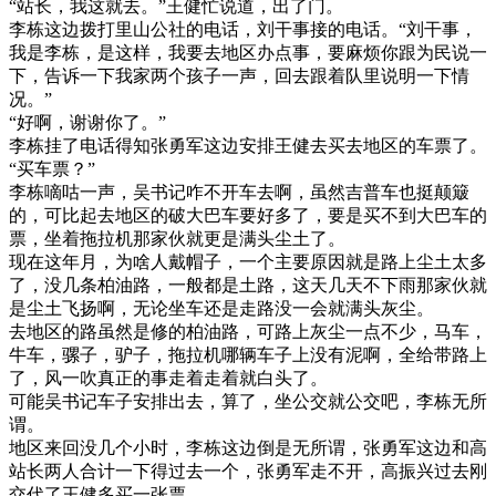
“站长，我这就去。”王健忙说道，出了门。
李栋这边拨打里山公社的电话，刘干事接的电话。“刘干事，
我是李栋，是这样，我要去地区办点事，要麻烦你跟为民说一
下，告诉一下我家两个孩子一声，回去跟着队里说明一下情
况。”
“好啊，谢谢你了。”
李栋挂了电话得知张勇军这边安排王健去买去地区的车票了。
“买车票？”
李栋嘀咕一声，吴书记咋不开车去啊，虽然吉普车也挺颠簸
的，可比起去地区的破大巴车要好多了，要是买不到大巴车的
票，坐着拖拉机那家伙就更是满头尘土了。
现在这年月，为啥人戴帽子，一个主要原因就是路上尘土太多
了，没几条柏油路，一般都是土路，这天几天不下雨那家伙就
是尘土飞扬啊，无论坐车还是走路没一会就满头灰尘。
去地区的路虽然是修的柏油路，可路上灰尘一点不少，马车，
牛车，骡子，驴子，拖拉机哪辆车子上没有泥啊，全给带路上
了，风一吹真正的事走着走着就白头了。
可能吴书记车子安排出去，算了，坐公交就公交吧，李栋无所
谓。
地区来回没几个小时，李栋这边倒是无所谓，张勇军这边和高
站长两人合计一下得过去一个，张勇军走不开，高振兴过去刚
交代了王健多买一张票。