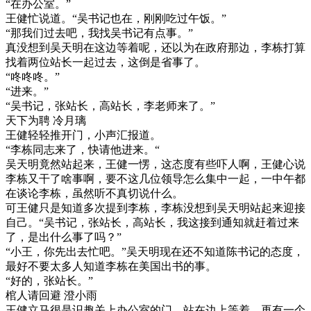
“在办公室。”
王健忙说道。“吴书记也在，刚刚吃过午饭。”
“那我们过去吧，我找吴书记有点事。”
真没想到吴天明在这边等着呢，还以为在政府那边，李栋打算
找着两位站长一起过去，这倒是省事了。
“咚咚咚。”
“进来。”
“吴书记，张站长，高站长，李老师来了。”
天下为聘 冷月璃
王健轻轻推开门，小声汇报道。
“李栋同志来了，快请他进来。“
吴天明竟然站起来，王健一愣，这态度有些吓人啊，王健心说
李栋又干了啥事啊，要不这几位领导怎么集中一起，一中午都
在谈论李栋，虽然听不真切说什么。
可王健只是知道多次提到李栋，李栋没想到吴天明站起来迎接
自己。“吴书记，张站长，高站长，我这接到通知就赶着过来
了，是出什么事了吗？”
“小王，你先出去忙吧。”吴天明现在还不知道陈书记的态度，
最好不要太多人知道李栋在美国出书的事。
“好的，张站长。”
棺人请回避 澄小雨
王健立马很是识趣关上办公室的门，站在边上等着，再有一个