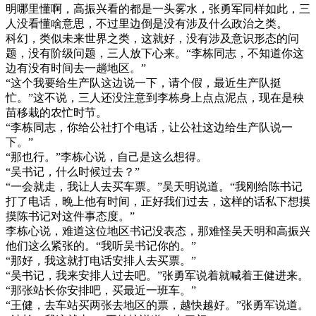
明哪里懂啊，高振兴看的都是一头雾水，张勇军同样如此，三
人没看懂啥意思，不过里边倒是没有涉及什么政治之类。
科幻，类似未来世界之类，这就好，没有涉及意识形态的问
题，没有阶级问题，三人放下心来。“李栋同志，不知道你这
边有没有时间去一趟地区。”
“这个我要给生产队这边说一下，请个假，最近生产队挺
忙。”这不说，三人还没注意到李栋身上点点泥点，现在是秧
苗移栽的农忙时节。
“李栋同志，你给公社打个电话，让公社这边给生产队说一
下。”
“那也行。”李栋心说，自己是这么想得。
“吴书记，什么时候过去？”
“一会就走，我让人去买车票。”吴天明说道。“我刚给陈书记
打了电话，晚上他有时间，正好我们过去，这样的话私下想摸
摸陈书记对这件事态度。”
李栋心说，难道这位地区书记没表态，那难怪吴天明和高振兴
他们这么紧张的。“我听吴书记你的。”
“那好，我这就打电话安排人去买票。”
“吴书记，我来安排人过去吧。”张勇军说着就喊着王健进来。
“那张站长你安排吧，买最近一班车。”
“王健，去车站买两张去地区的票，越快越好。”张勇军说道。