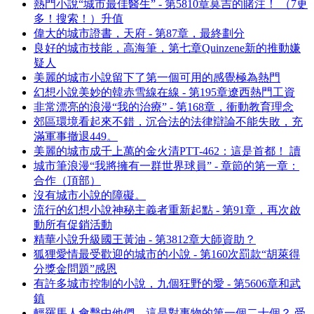
熱門小說“城市最佳醫生” - 第5810章莫吉的賭注！ （7更
多！搜索！）升值
偉大的城市證書，天府 - 第87章，最終劃分
良好的城市技能，高海筆，第七章Quinzene新的推動嫌
疑人
美麗的城市小說留下了第一個可用的感覺極為熱門
幻想小說美妙的韓赤雪線在線 - 第195章遼西熱門工資
非常漂亮的浪漫“我的治療” - 第168章，衝動教育理念
郊區環境看起來不錯，沉合法的法律辯論不能失敗，充
滿軍事撤退449。
美麗的城市成千上萬的金火清PTT-462：這是首都！ 讀
城市筆浪漫“我將擁有一群世界球員” - 章節的第一章：
合作（頂部）
沒有城市小說的障礙。
流行的幻想小說神秘主義者重新起點 - 第91章，再次啟
動所有促銷活動
精華小說升級國王黃油 - 第3812章大師資助？
狐狸愛情最受歡迎的城市的小說 - 第160次罰款“胡萊得
分獎金問題”感恩
有許多城市控制的小說，九個狂野的愛 - 第5606章和武
鎮
輕羅馬人會擊中他們，這是對事物的第一個二十個？ 受