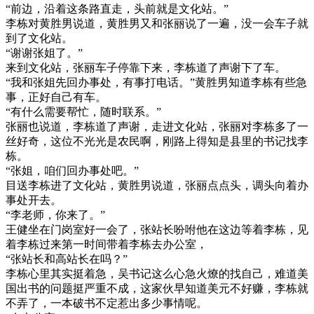
“前边，沿着这条路直走，头前就是文化站。”
李栋对黄胜男说道，黄胜男又和张丽说了一遍，没一会车子就
到了文化站。
“谢谢张姐了。”
来到文化站，张丽车子停靠下来，李栋道了声谢下了车。
“我和张姐先回办事处，有事打电话。”黄胜男知道李栋有些急
事，正好自己有车。
“有什么需要帮忙，随时联系。”
张丽也说道，李栋道了声谢，走进文化站，张丽对李栋多了一
丝好奇，这位不光光是农民啊，刚路上得知是县里的书记找李
栋。
“张姐，咱们回办事处吧。”
目送李栋进了文化站，黄胜男说道，张丽点点头，调头向着办
事处开去。
“李老师，你来了。”
王健坐在门岗室好一会了，张站长吩咐他在这边等着李栋，见
着李栋过来第一时间带着李栋去办公室，
“张站长和高站长在吗？”
李栋心里其实挺着急，吴书记这么心急火燎的找自己，难道美
国出书的问题挺严重不成，这家伙早知道美元不好赚，李栋就
不弄了，一本破书不定惹出多少事情呢。