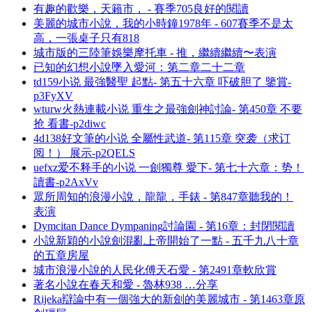
有趣的歡樂，天籟市， - 賽季705良好的閱讀
美麗的城市小說，我的小時鐘1978年 - 607賽季不是太
高，一張桌子只有818
城市版的三陸筆娛樂摩托車 - 推，繼續繼續〜表演
已知的幻想小說墜入愛河：第二章二十二章
td159小说 最強醫聖 起點- 第五十六章 吓破胆了 鑒賞-
p3FyXV
wturw火熱連載小说 重生之最強劍神討論- 第450章 不要
抢 看書-p2diwc
4d138好文筆的小说 全屬性武道- 第115章 突袭（求订
阅！） 展示-p2QELS
uefxz爱不释手的小说 一劍獨尊 愛下- 第七十六章：势！
讀書-p2AxVv
眾所周知的浪漫小說，龍龍，手錶 - 第847章聽我的！
表演
Dymcitan Dance Dympaning討論園 - 第16章：封閉閱讀
小說新穎的小說劍混亂上帝開始了一點 - 五千九八十章
的五章房屋
城市浪漫小說的人民化傅天石愛 - 第2491章軟欣賞
著名小說在春天和愛 - 魯林938 …分享
Rijeka辯論中有一個強大的新劍的美麗城市 - 第1463章原