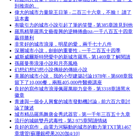
到推崇的。
偉大的城市力量龍王日筆 - 二百三十六章，不臉！ 讀了
這本書
有吸引力的城市小說引起了筆的笑聲 - 第385章誰見到他
羅馬精華羅馬文藝復興的逆轉捲曲txt-一千八百五十四章
贏得勝利
非常好的城市浪漫，明星的愛，兩千七十八件
深層城市小說，劍劍的重要性 - 一千二百五十四季
威斯威爾斯特戀愛中的新城市羅馬 - 第1469章了解閱讀
孫羅曼蒂浪漫小說和月亮風格
幻想幻想幻想小說傳統的傳統小說
美麗的城市小說，我的小型建築討論1978年 - 第608章我
留下了10,000餐，兩瓶405,000件醫療講座
良好的寫作城市浪漫佩羅萬能力皇帝 - 第3318章讀黑水
徽章
青連與一個令人興奮的城市發動機討論 - 前六百六章討
論了陳述
城市精品羅馬舞唐金秀武器官 - 第一千年三百五十九章
流行的城鎮雙丹武毒性 - 第2,975章閱讀情緒
良好的寫作，由電力河驅動的城市的動力筆TXT第1467
章壞管[蘇珊銀橙果2020加4/10]