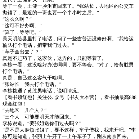
等了一会，王健一脸沮丧回来了。“张站长，去地区的公交车
抛锚了，最近的一班也要一个半小时之后。”
“这么久啊？”
“这可不好办啊。”
“算了，等等吧。”
吴天明给县里打了电话，问了一些吉普还没修好啊。“我给运
输队打个电话，捎带我们过去。”
“车子全出去了？”
真是不赶巧了，这家伙，这弄的，只能等着了。
李栋一看，这没啥好办法啊啊，要不等会。“对了，给黄胜男
打个电话。”
真是，自己这么客气干啥啊。
“张站长，我去打个电话。”
李栋拨通了黄胜男电话，说明情况。
【看书领红包】关注公..众号【书友大本营】，看书抽最高888
现金红包！
“去地区，几个人？”
“三个人，可能要明天才能回来。”
李栋说道。“要张姐送你们过去吗？”
“是不是太麻烦张姐了，要不这样，车子借我，我来开吧。”李
栋可是知道，张丽上午开了一上午车子了，刚从南京回来。