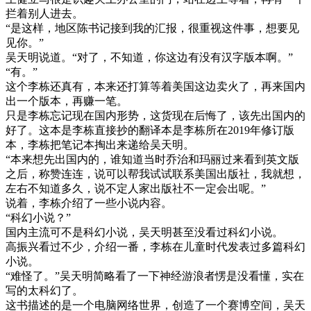
拦着别人进去。
“是这样，地区陈书记接到我的汇报，很重视这件事，想要见
见你。”
吴天明说道。“对了，不知道，你这边有没有汉字版本啊。”
“有。”
这个李栋还真有，本来还打算等着美国这边卖火了，再来国内
出一个版本，再赚一笔。
只是李栋忘记现在国内形势，这货现在后悔了，该先出国内的
好了。这本是李栋直接抄的翻译本是李栋所在2019年修订版
本，李栋把笔记本掏出来递给吴天明。
“本来想先出国内的，谁知道当时乔治和玛丽过来看到英文版
之后，称赞连连，说可以帮我试试联系美国出版社，我就想，
左右不知道多久，说不定人家出版社不一定会出呢。”
说着，李栋介绍了一些小说内容。
“科幻小说？”
国内主流可不是科幻小说，吴天明甚至没看过科幻小说。
高振兴看过不少，介绍一番，李栋在儿童时代发表过多篇科幻
小说。
“难怪了。”吴天明简略看了一下神经游浪者愣是没看懂，实在
写的太科幻了。
这书描述的是一个电脑网络世界，创造了一个赛博空间，吴天