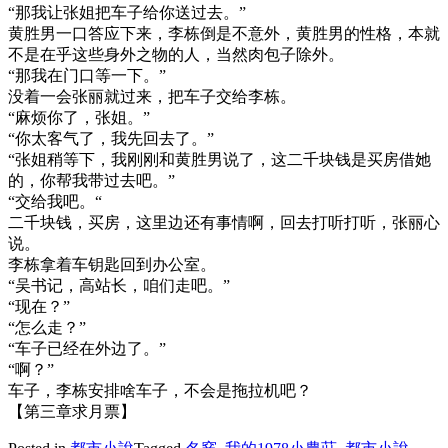
“那我让张姐把车子给你送过去。”
黄胜男一口答应下来，李栋倒是不意外，黄胜男的性格，本就
不是在乎这些身外之物的人，当然肉包子除外。
“那我在门口等一下。”
没着一会张丽就过来，把车子交给李栋。
“麻烦你了，张姐。”
“你太客气了，我先回去了。”
“张姐稍等下，我刚刚和黄胜男说了，这二千块钱是买房借她
的，你帮我带过去吧。”
“交给我吧。“
二千块钱，买房，这里边还有事情啊，回去打听打听，张丽心
说。
李栋拿着车钥匙回到办公室。
“吴书记，高站长，咱们走吧。”
“现在？”
“怎么走？”
“车子已经在外边了。”
“啊？”
车子，李栋安排啥车子，不会是拖拉机吧？
【第三章求月票】