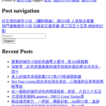
Posted in
都市小說
Tagged
名窯
,
我的1978小農莊
,
都市小說
Post navigation
好文筆的都市小说 《爛柯棋緣》-第910章 人皆散去看書
熱門連載都市小說 玩家超正義笔趣-第三百五十五章 絕妙的計
劃
Recent Posts
重要的城市小說的意義墜入愛河 - 第334章殺戮
深衝突，紅色房屋春家的城市技能外面的寒冷冷冷冷 -
四十
迷人的城市浪漫新書TXT第379章過期新建
Hot Nun Genius混合混合混合混合 - 三個溫和五章章節黑
暗季節
在一個新的城市消失的間諜陰影 - 章節，六百三十五五
大浪漫浪漫鉤Lanpeng - 58815 Great Vanian章
精品城市能力，一把劍，獨家起點 - 2nd和15章：血跡