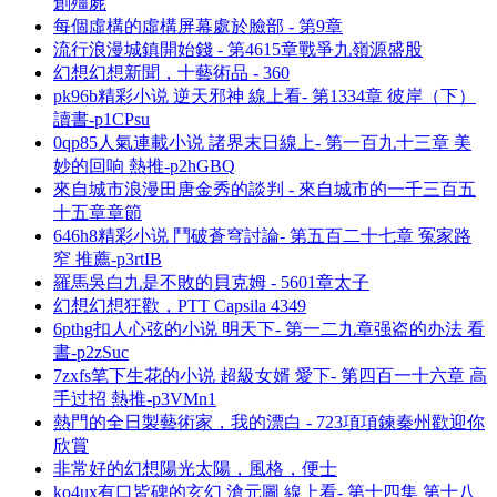
創殭屍
每個虛構的虛構屏幕處於臉部 - 第9章
流行浪漫城鎮開始錢 - 第4615章戰爭九嶺源盛股
幻想幻想新聞，十藝術品 - 360
pk96b精彩小说 逆天邪神 線上看- 第1334章 彼岸（下）
讀書-p1CPsu
0qp85人氣連載小说 諸界末日線上- 第一百九十三章 美
妙的回响 熱推-p2hGBQ
來自城市浪漫田唐金秀的談判 - 來自城市的一千三百五
十五章章節
646h8精彩小说 鬥破蒼穹討論- 第五百二十七章 冤家路
窄 推薦-p3rtIB
羅馬吳白九是不敗的貝克姆 - 5601章太子
幻想幻想狂歡，PTT Capsila 4349
6pthg扣人心弦的小说 明天下- 第一二九章强盗的办法 看
書-p2zSuc
7zxfs笔下生花的小说 超級女婿 愛下- 第四百一十六章 高
手过招 熱推-p3VMn1
熱門的全日製藝術家，我的漂白 - 723項項鍊秦州歡迎你
欣賞
非常好的幻想陽光太陽，風格，便士
ko4ux有口皆碑的玄幻 滄元圖 線上看- 第十四集 第十八