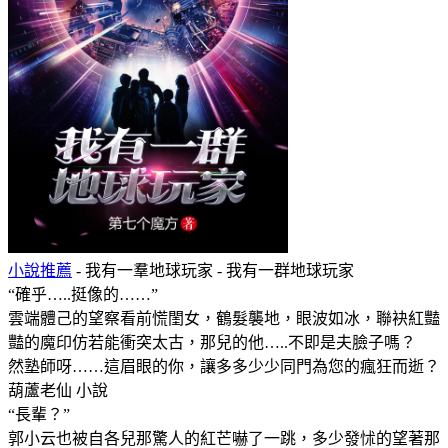
小說推薦
- 我有一羣地球玩家 - 我有一群地球玩家
“確乎…..挺像的……”
雲端體己的望察看前慌閨女，鶴髮襲地，眼波如冰，聯袂紅豔
豔的魔印仿若能衝突太古，那兒的他…..不即是夫臉子嗎？
然塾師呀……這眉眼的你，讓多多少少同門為您的瘋狂而逝？
葫蘆老仙 小說
“長輩？”
郭小云也被自各兒那驚人的紅芒嚇了一跳，多少發怵的望著那