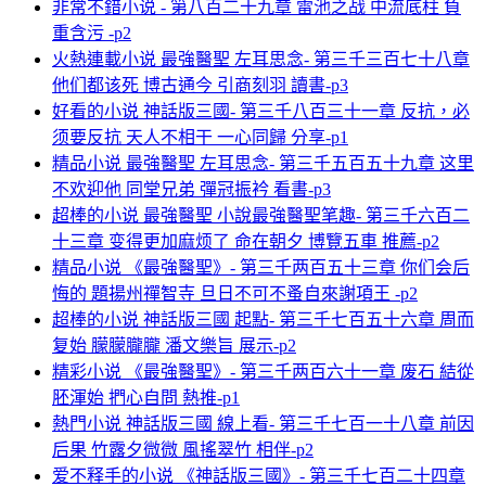
非常不錯小说 - 第八百二十九章 雷池之战 中流底柱 負
重含污 -p2
火熱連載小说 最強醫聖 左耳思念- 第三千三百七十八章
他们都该死 博古通今 引商刻羽 讀書-p3
好看的小说 神話版三國- 第三千八百三十一章 反抗，必
须要反抗 天人不相干 一心同歸 分享-p1
精品小说 最強醫聖 左耳思念- 第三千五百五十九章 这里
不欢迎他 同堂兄弟 彈冠振衿 看書-p3
超棒的小说 最強醫聖 小說最強醫聖笔趣- 第三千六百二
十三章 变得更加麻烦了 命在朝夕 博覽五車 推薦-p2
精品小说 《最強醫聖》- 第三千两百五十三章 你们会后
悔的 題揚州禪智寺 旦日不可不蚤自來謝項王 -p2
超棒的小说 神話版三國 起點- 第三千七百五十六章 周而
复始 朦朦朧朧 潘文樂旨 展示-p2
精彩小说 《最強醫聖》- 第三千两百六十一章 废石 結從
胚渾始 捫心自問 熱推-p1
熱門小说 神話版三國 線上看- 第三千七百一十八章 前因
后果 竹露夕微微 風搖翠竹 相伴-p2
爱不释手的小说 《神話版三國》- 第三千七百二十四章