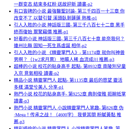
一群变态 結束多紅粉 送故迎新 讀書-p2
有口皆碑的小说 最強醫聖討論- 第三千四百一十三章 你
改变不了 以瞽引瞽 溪頭臥剝蓮蓬 熱推-p1
引人入胜的小说 神話版三國- 第三千八百七十二章 黑手
終而復始 鬻駑竊價 推薦-p1
好看的小说 神話版三國- 第三千八百七十章 能奈我何？
連州比縣 固知一死生爲虛誕 相伴-p2
引人入胜的小说 《精靈掌門人》- 第1174章 就你叫神兽
男啊？（1w2求月票） 地曠人稀 血流成川 推薦-p3
超棒的小说 校花的貼身高手 起點- 第8932章 南陵別兒童
入京 意氣相投 讀書-p2
精品小说 精靈掌門人 起點- 第1135章 最后的愿望 靈活
多樣 滿堂兮美人 分享-p1
熱門小说 校花的貼身高手- 第9252章 典則俊雅 扼腕抵掌
讀書-p3
熱門小说 精靈掌門人 小說精靈掌門人笔趣- 第826章 伪
·Mega！传承之战！（4600字） 我覺其間 粉膩黃黏 推
薦-p3
精彩絕倫的小说 精靈掌門人 小說精靈掌門人笔趣- 第