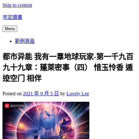
Skip to content
岑定讀書
Menu
範例頁面
都市异能 我有一羣地球玩家-第一千九百
九十九章：蓬萊密事（四） 惜玉怜香 遁
迹空门 相伴
Posted on
2021 年 9 月 5 日
by
Lovely Lee