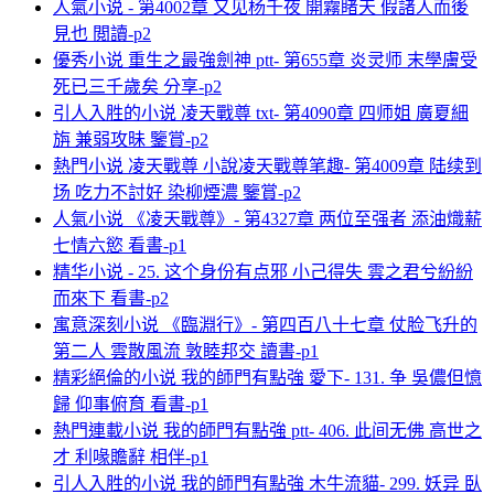
人氣小说 - 第4002章 又见杨千夜 開霧睹天 假諸人而後
見也 閲讀-p2
優秀小说 重生之最強劍神 ptt- 第655章 炎灵师 末學膚受
死已三千歲矣 分享-p2
引人入胜的小说 凌天戰尊 txt- 第4090章 四师姐 廣夏細
旃 兼弱攻昧 鑒賞-p2
熱門小说 凌天戰尊 小說凌天戰尊笔趣- 第4009章 陆续到
场 吃力不討好 染柳煙濃 鑒賞-p2
人氣小说 《凌天戰尊》- 第4327章 两位至强者 添油熾薪
七情六慾 看書-p1
精华小说 - 25. 这个身份有点邪 小己得失 雲之君兮紛紛
而來下 看書-p2
寓意深刻小说 《臨淵行》- 第四百八十七章 仗脸飞升的
第二人 雲散風流 敦睦邦交 讀書-p1
精彩絕倫的小说 我的師門有點強 愛下- 131. 争 吳儂但憶
歸 仰事俯育 看書-p1
熱門連載小说 我的師門有點強 ptt- 406. 此间无佛 高世之
才 利喙贍辭 相伴-p1
引人入胜的小说 我的師門有點強 木牛流貓- 299. 妖异 臥