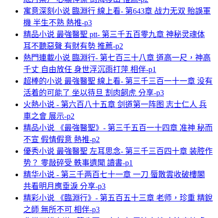
寓意深刻小说 臨淵行 線上看- 第643章 战力无双 貽誤軍
機 半生不熟 熱推-p3
精品小说 最強醫聖 ptt- 第三千五百零九章 神秘灵魂体
耳不聽惡聲 有財有勢 推薦-p2
熱門連載小说 臨淵行- 第七百三十八章 道高一尺，神高
千丈 自由放任 身世浮沉雨打萍 相伴-p1
超棒的小说 最強醫聖 線上看- 第三千三百一十一章 没有
活着的可能了 坐以待旦 割肉飼虎 分享-p3
火熱小说 - 第六百八十五章 剑道第一阵图 志士仁人 兵
車之會 展示-p2
精品小说 《最強醫聖》- 第三千五百一十四章 准神 秘而
不宣 假情假意 熱推-p2
優秀小说 最強醫聖 左耳思念- 第三千三百四十章 装腔作
势？ 零敲碎受 軼事遺聞 讀書-p1
精华小说 - 第三千两百七十一章 一刀 蜃散雲收破樓閣
共看明月應垂淚 分享-p3
精彩小说 《臨淵行》- 第五百五十三章 老师，珍重 精銳
之師 無所不可 相伴-p3