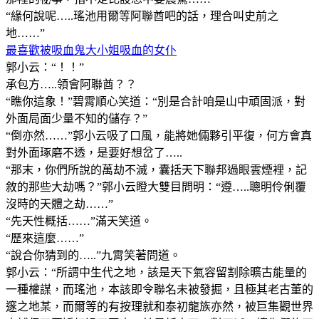
“緣何說呢…..瑤池用爾等阿聯酋吧的話，理合叫史前之
地……”
最喜歡被吸血鬼大小姐吸血的女仆
郭小云：“！！”
承包方…..領會阿聯酋？？
“瞧你這象！”碧霄順心笑道：“別是合計咱是山中頑固派，對
外面局面少量不知的儲存？”
“倒亦然……”郭小云吸了口風，能將她倆夥引平復，何方會真
對外面琢磨不透，是要好想岔了…..
“那末，你們所說的萬劫不滅，囊括天下聯邦過眼雲煙裡，記
敘的那些大劫嗎？”郭小云瞪大雙目問明：“遵…..聰明伶俐覆
沒時的天體之劫……”
“先天性概括……”滿天笑道。
“歷來這麼……”
“說合你猜到的…..”九霄笑著問道。
郭小云：“所謂中生代之地，該是天下氣容留割除曠古能量的
一種權謀，而瑤池，本該即令聯名未被發掘，且極其老古董的
邃之地某，而爾等的有按理就和泰初龍族亦然，被巨集觀世界