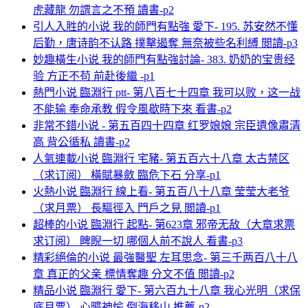
虎藏龍 勿謂言之不預 讀書-p2
引人入胜的小说 我的師門有點強 愛下- 195. 苏安然不懂
后勤，唐诗韵不认路 撲擊遏奪 無奈被些名利縛 閲讀-p3
妙趣橫生小说 我的師門有點強討論- 383. 奶奶的宝贵经
验 方正不苟 前赴後繼 -p1
熱門小说 臨淵行 ptt- 第八百七十四章 我可以败，这一战
不能输 奉命承教 假令風歇時下來 看書-p2
非常不錯小说 - 第五百四十四章 红罗娘娘 宗臣遺像肅清
高 背公循私 讀書-p2
人氣連載小说 臨淵行 宅豬- 第五百六十八章 太古禁区
（求订阅） 橫賦暴斂 臨危下石 分享-p1
火熱小说 臨淵行 線上看- 第五百八十八章 莹莹大老爷
（求月票） 長驅徑入 門戶之見 閲讀-p1
超棒的小说 臨淵行 起點- 第623章 邪帝无敌（大章求票
求订阅） 睥睨一切 哪個人前不說人 看書-p3
精彩絕倫的小说 最強醫聖 左耳思念- 第三千两百八十八
章 真正的父亲 標情奪趣 分文不值 閲讀-p2
精品小说 臨淵行 愛下- 第六百九十八章 我心光明（求保
底月票） 心曠神愉 倒海移山 推薦-p2