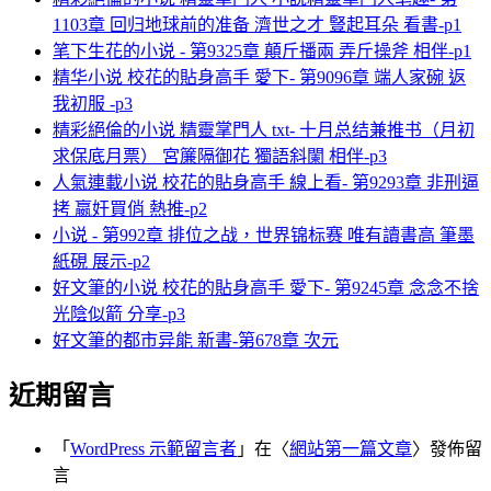
1103章 回归地球前的准备 濟世之才 豎起耳朵 看書-p1
笔下生花的小说 - 第9325章 顛斤播兩 弄斤操斧 相伴-p1
精华小说 校花的貼身高手 愛下- 第9096章 端人家碗 返
我初服 -p3
精彩絕倫的小说 精靈掌門人 txt- 十月总结兼推书（月初
求保底月票） 宮簾隔御花 獨語斜闌 相伴-p3
人氣連載小说 校花的貼身高手 線上看- 第9293章 非刑逼
拷 嬴奸買俏 熱推-p2
小说 - 第992章 排位之战，世界锦标赛 唯有讀書高 筆墨
紙硯 展示-p2
好文筆的小说 校花的貼身高手 愛下- 第9245章 念念不捨
光陰似箭 分享-p3
好文筆的都市异能 新書-第678章 次元
近期留言
「
WordPress 示範留言者
」在〈
網站第一篇文章
〉發佈留
言