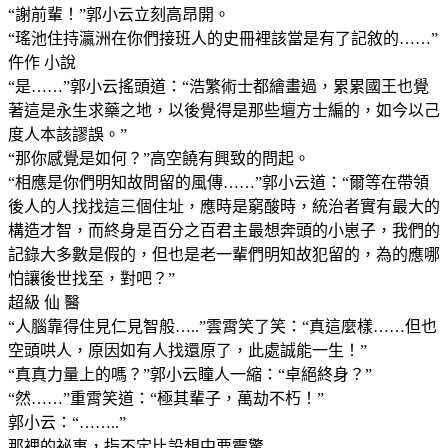
“謝前輩！”郭小云立刻高昂開。
“瑤池住持瀛洲在你們接班人的史冊裡該當是有了記敘的……”
仵作 小說
“是……”郭小云搖頭道：“浩繁術士都繪畫過，累累國王也覺
著這是永生求藥之地，以後覺得是那些壇方士編的，如今以己
度人本該謬誤。”
“那你感覺是如何？”高空饒有興致的問起。
“相應是你們明知故問留的風傳……”郭小云道：“爾等在帶領
後人的人找找這三個住址，應時是窮酸時，統治者實有最大的
構造才智，而終身是百分之百君主最想奔頭的小崽子，我們的
記錄大多數是假的，但也是老一輩們明知故犯留的，為的應哪
怕讓後世找至，對吧？”
超級 仙 醫
“人腦靠得住見仁見智般…..”雲霄笑了笑：“真這麼樣……但也
空頭哄人，原因如有人找還原了，此處誠能一生！”
“真真力量上的嗎？”郭小云瞳人一縮：“卓絕終身？”
“然……”重霄笑道：“極其輩子，萬劫不朽！”
郭小云：“……..”
那裡的祕事，指不定比設想中要震驚……