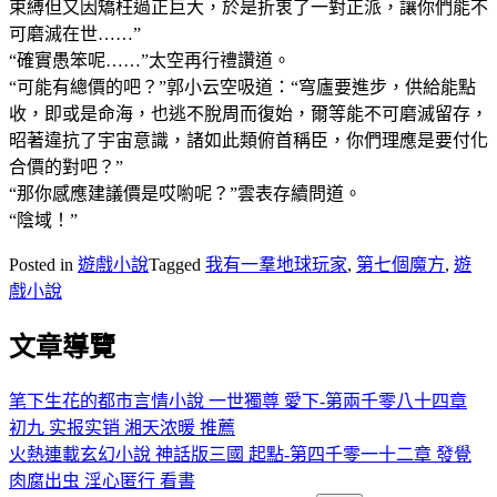
束縛但又因矯枉過正巨大，於是折衷了一對正派，讓你們能不
可磨滅在世……”
“確實愚笨呢……”太空再行禮讚道。
“可能有總價的吧？”郭小云空吸道：“穹廬要進步，供給能點
收，即或是命海，也逃不脫周而復始，爾等能不可磨滅留存，
昭著違抗了宇宙意識，諸如此類俯首稱臣，你們理應是要付化
合價的對吧？”
“那你感應建議價是哎喲呢？”雲表存續問道。
“陰域！”
Posted in
遊戲小說
Tagged
我有一羣地球玩家
,
第七個魔方
,
遊
戲小說
文章導覽
笔下生花的都市言情小說 一世獨尊 愛下-第兩千零八十四章
初九 实报实销 湘天浓暖 推薦
火熱連載玄幻小說 神話版三國 起點-第四千零一十二章 發覺
肉腐出虫 淫心匿行 看書