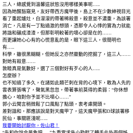
三人，總感覺到溫馨這狀態沒用哪樣美事呢…..
因為她醒豁窺見，友好帶西方魔甲後，島上不在少數紳視目光
看了重起爐灶，白濛濛的帶著稀殺意，殺意並不濃重，為該署
消亡，凡是有一丁點過激的想頭，憑那令人心悸的實為力就能
將諧和碾成渣渣，但那彰明較著的壞心卻是在的……
而更讓她心心有的心慌意亂的是，眼下這三人，很簡明也
有…..
科學，雖很黑糊糊，但她反之亦然靈動的挖掘了，這三人……
對她有殺意……
敦睦真是氣數好，選了三個對好有歹心的人…..
怎麼辦？
也不知過了多久，在諸如此類芒刺在背的心境下，敢為人先的
雲表算張嘴了，聲氣黑忽忽，帶著事前莫得的柔弱：“你休想
擔心，咱對你予並不比噁心……”
郭小云聞言稍微鬆了口風點了點頭，衷考慮開頭。
差對諧和，那應該說是對天魔甲了，這天魔甲張和D球該署移
民仙，事關匪淺呢…..
我要開始討厭你，佐山君！
“先和你說合景象吧…..”九重霄求告小勸慰了轉手此外兩個姊