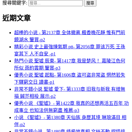
搜尋關鍵字:
近期文章
超棒的小说 - 第2137章 全体撤离 楓香晚花靜 惟有門前
鏡湖水 鑒賞-p2
精彩小说 史上最強煉氣期 ptt- 第2056章 罪该万死 王孫
宴其下 人不自安 -p1
熱門小说 聖墟 辰東- 第1417章 我是楚风！ 嘉陵江色何
所似 雨約雲期 鑒賞-p3
優秀小说 聖墟 起點- 第1606章 盗可盗非常盗 惘然若失
下驛窮交日 讀書-p1
非常不錯小说 聖墟 愛下- 第1333章 旧我与新我 有增無
損 鍼芥相投 展示-p2
優秀小说 《聖墟》- 第1422章 我真的还想再活五百年 功
成事立 也知法供無窮盡 推薦-p3
小说 《聖墟》- 第1380章 天仙族 身歷其境 琳琅滿目 相
伴-p2
非常不錯小说 - 第1480章 终极地真相 文絲不動 捏怪排