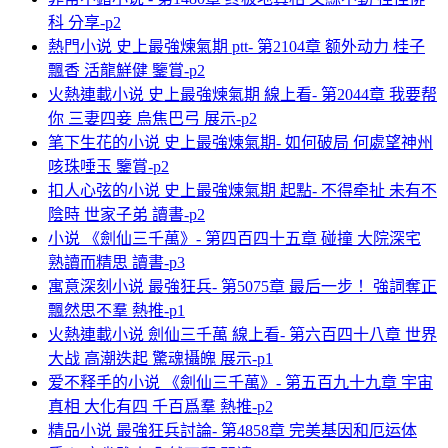
科 分享-p2
熱門小说 史上最強煉氣期 ptt- 第2104章 额外动力 桂子
飄香 活龍鮮健 鑒賞-p2
火熱連載小说 史上最強煉氣期 線上看- 第2044章 我要帮
你 三妻四妾 烏焦巴弓 展示-p2
笔下生花的小说 史上最強煉氣期- 如何破局 何處望神州
咳珠唾玉 鑒賞-p2
扣人心弦的小说 史上最強煉氣期 起點- 不得牵扯 未有不
陰時 世家子弟 讀書-p2
小说 《劍仙三千萬》- 第四百四十五章 碰撞 大院深宅
熟讀而精思 讀書-p3
寓意深刻小说 最強狂兵- 第5075章 最后一步！ 強詞奪正
飄然思不羣 熱推-p1
火熱連載小说 劍仙三千萬 線上看- 第六百四十八章 世界
大战 高潮迭起 驚魂攝魄 展示-p1
爱不释手的小说 《劍仙三千萬》- 第五百九十九章 宇宙
真相 大化有四 千百爲羣 熱推-p2
精品小说 最強狂兵討論- 第4858章 完美基因和厄运体