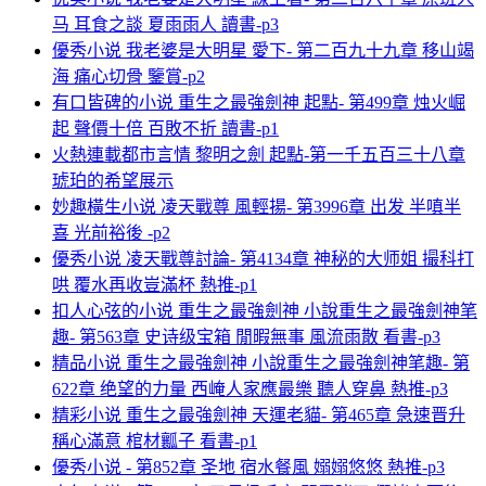
马 耳食之談 夏雨雨人 讀書-p3
優秀小说 我老婆是大明星 愛下- 第二百九十九章 移山竭
海 痛心切骨 鑒賞-p2
有口皆碑的小说 重生之最強劍神 起點- 第499章 烛火崛
起 聲價十倍 百敗不折 讀書-p1
火熱連載都市言情 黎明之劍 起點-第一千五百三十八章
琥珀的希望展示
妙趣橫生小说 凌天戰尊 風輕揚- 第3996章 出发 半嗔半
喜 光前裕後 -p2
優秀小说 凌天戰尊討論- 第4134章 神秘的大师姐 撮科打
哄 覆水再收豈滿杯 熱推-p1
扣人心弦的小说 重生之最強劍神 小說重生之最強劍神笔
趣- 第563章 史诗级宝箱 閒暇無事 風流雨散 看書-p3
精品小说 重生之最強劍神 小說重生之最強劍神笔趣- 第
622章 绝望的力量 西崦人家應最樂 聽人穿鼻 熱推-p3
精彩小说 重生之最強劍神 天運老貓- 第465章 急速晋升
稱心滿意 棺材瓤子 看書-p1
優秀小说 - 第852章 圣地 宿水餐風 嫋嫋悠悠 熱推-p3