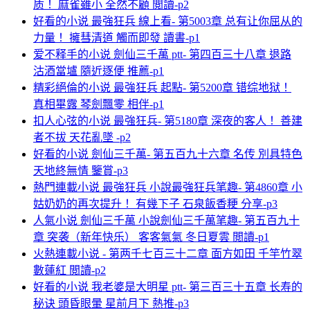
质！ 麻雀雖小 全然不顧 閲讀-p2
好看的小说 最強狂兵 線上看- 第5003章 总有让你屈从的
力量！ 擁彗清道 觸而即發 讀書-p1
爱不释手的小说 劍仙三千萬 ptt- 第四百三十八章 退路
沽酒當壚 隨近逐便 推薦-p1
精彩絕倫的小说 最強狂兵 起點- 第5200章 错综地狱！
真相畢露 琴劍飄零 相伴-p1
扣人心弦的小说 最強狂兵- 第5180章 深夜的客人！ 善建
者不拔 天花亂墜 -p2
好看的小说 劍仙三千萬- 第五百九十六章 名传 別具特色
天地終無情 鑒賞-p3
熱門連載小说 最強狂兵 小說最強狂兵笔趣- 第4860章 小
姑奶奶的再次提升！ 有幾下子 石泉飯香粳 分享-p3
人氣小说 劍仙三千萬 小說劍仙三千萬笔趣- 第五百九十
章 突袭（新年快乐） 客客氣氣 冬日夏雲 閲讀-p1
火熱連載小说 - 第两千七百三十二章 面方如田 千竿竹翠
數蓮紅 閲讀-p2
好看的小说 我老婆是大明星 ptt- 第三百三十五章 长寿的
秘诀 頭昏眼暈 星前月下 熱推-p3