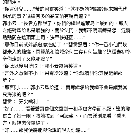
的問津。
“你這伢兒……”芾的碧霄笑道：“就不想諮詢關於你末端代代
相承的事？循繼有多凶暴又論有嗎門道？”
郭小云：“長者方都說了，你們的繼是蓬萊島上最難的，那與
之絕對尷尬也是最強的，關於法門，我都不明磨鍊是怎，混將
熱點問在這頂頭上司，決華侈疑團……”
“那你目前就舛誤奢靡癥結了？”碧霄蹙眉：“你一番小仙門坎
都未入的雌蟻，問蓬萊和陰域奈何生存有何旨趣？這種泰初祕
辛你走到了又能哪邊？”
“從此以後用博取！”郭小云露齒笑道。
“言外之意倒不小！”碧霄冷冷道：“你就猜測你其後能到那一
步？”
“那否則……”郭小云尷尬道：“爾等繼承給我總不會是讓我當
只海米的吧？”
碧霄：“牙尖嘴利……”
“好了……”看著碧霄像個文童劃一和承包方學而不厭，邊的瓊
霄白了她一眼，將她拉到了河邊坐下，而雲漢則是看了看黑
方，眼神愈發單純了。
“好……那我便將能與你說的說與你聽…..”