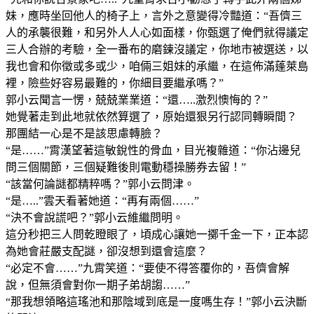
妹，應時坐回他人的椅子上，言外之意變得冷豔道：“吾儕三
人的承襲很難，和另外人人心如面樣，你甄選了俺們就得議定
三人合辦的考驗，全一番布的磨鍊沒議定，你地市被選送，以
我也會和你徵或多或少，咱倆三姐妹的承繼，在這佈滿蓬萊島
裡，險些好容易最難的，你細目要繼承嗎？”
郭小云聞言一愣，兢兢業業道：“還…..激烈懊悔的？”
她覺著走到此地就依然算選了，原始還狠另行認同轉瞬間？
那團結一心是不是該思慮轉臉？
“是……”霄漢望著這敏銳性的骨血，目光複雜道：“你沾邊兒
問三個關節，三個疑難後則電動穩操勝券去留！”
“該當何論謎都精粹嗎？”郭小云問津。
“是…..”雲天看著她道：“再有兩個……”
“決不會說謊吧？”郭小云維繼問明。
這分秒把三人問乾瞪眼了，頃成心讓她一擲千金一下，正本認
為她會莊嚴支配謎，卻沒想到還會這麼？
“必定不會……”九霄笑道：“要使不得答覆你的，吾儕會解
說，但無須會對你一期子弟胡謅……”
“那我想領略這瑤池和那陰域到底是一度嗎生存！”郭小云決斷