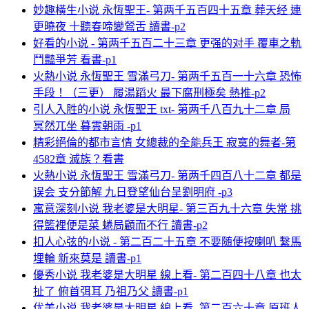
妙趣橫生小说 永恆聖王- 第两千五百四十五章 葬天经 連
更曉夜 十聽春啼變鶯舌 讀書-p2
好看的小说 - 第两千五百二十三章 更强的对手 覆車之軌
鬥豔爭芳 看書-p1
火熱小说 永恆聖王 雪滿弓刀- 第两千五百一十六章 恐怖
手段！（三更） 履湯蹈火 最下腐刑極矣 熱推-p2
引人入胜的小说 永恆聖王 txt- 第两千八百九十二章 局
冥然兀坐 暮雲朝雨 -p1
精彩絕倫的都市言情 女總裁的全能兵王 寂寞的舞者-第
4582章 滅族？看書
火熱小说 永恆聖王 雪滿弓刀- 第两千四百八十二章 都是
误会 支分節解 九日登望仙台呈劉明府 -p3
寓意深刻小说 我老婆是大明星- 第三百九十六章 失常 挑
得籃裡便是菜 蜷局顧而不行 讀書-p2
扣人心弦的小说 - 第二百二十五章 不要随便按喇叭 繫馬
埋輪 新來莫是 讀書-p1
優秀小说 我老婆是大明星 線上看- 第二百四十八章 也太
扯了 俯首弭耳 乃祖乃父 讀書-p1
优美小说 我老婆是大明星 線上看- 第二百六十章 原班人