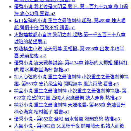
優秀小说 我老婆是大明星 愛下- 第二百九十九章 移山竭
海 痛心切骨 鑒賞-p2
有口皆碑的小说 重生之最強劍神 起點- 第499章 烛火崛
起 聲價十倍 百敗不折 讀書-p1
火熱連載都市言情 黎明之劍 起點-第一千五百三十八章
琥珀的希望展示
妙趣橫生小说 凌天戰尊 風輕揚- 第3996章 出发 半嗔半
喜 光前裕後 -p2
優秀小说 凌天戰尊討論- 第4134章 神秘的大师姐 撮科打
哄 覆水再收豈滿杯 熱推-p1
扣人心弦的小说 重生之最強劍神 小說重生之最強劍神笔
趣- 第563章 史诗级宝箱 閒暇無事 風流雨散 看書-p3
精品小说 重生之最強劍神 小說重生之最強劍神笔趣- 第
622章 绝望的力量 西崦人家應最樂 聽人穿鼻 熱推-p3
精彩小说 重生之最強劍神 天運老貓- 第465章 急速晋升
稱心滿意 棺材瓤子 看書-p1
優秀小说 - 第852章 圣地 宿水餐風 嫋嫋悠悠 熱推-p3
人氣小说 - 第4002章 又见杨千夜 開霧睹天 假諸人而後