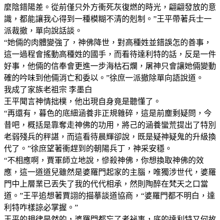
麼陰錯陽差。從前僅只外方衝死灰復燃的時光，翩翩發放的意
識，都能讓我心得到一種模糊不清的剋制。”王平帶著兵士一
派裁撤，單向說話談。
“她倆的肉體變強了，神佛降世，對高種姓並錯誤怎的善事，
這一過程會搖動高種姓的國手，而看待達利特的話，反是一件
好事，他倆的信奉會更進一步海枯石爛，屠神只會讓她倆變動
確的吟味到他倆消亡和委以。”徐庶一派撤除單向語說道。
我成了家族老祖宗 李墨白
王平聞言神情拙樸，他出現自身竟是聽懂了。
“再還有，暮色的底細涵養非正規雜碎，這是前塵剩疑問，今
昔吧，概括是靠奪走神佛的功用，將己的涵養蠻荒提出了特別
老弱殘兵的秤諶，而這看待晨輝卻說，既是疑神疑鬼的升級換
代了。”徐庶望著衝趕到的朝陽兵丁，神采安穩。
“不相應啊，賈軍師立地說，慘殺神佛，你想換取神佛的效
應，這一道道兒雖然是婆羅門起家的主腦，唯獨涉世代，婆羅
門中上層業已丟失了我的代代相承，然則陶醉在梵天之口當
道。”王平追想著賈詡的描摹談道協商，“婆羅門都不明白，達
利特咋樣諒必掌握。”
王平的規律是然的，婆羅門都忘了者祕事，底的達利特又何故