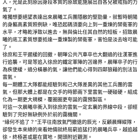
人，光是此刻原因身段本質的原故能施展出自各兒被戒指的力
氣了。
唯獨想要絕望表達出來晨曦工兵團隱敝的堅勁量，就暫時朝陽
的身軀高素質照例缺，唯恐起碼須要向上到一重煉的禁衛軍的
水平，才略乾淨致以進去，無與倫比任其自然的短板，招致晨
曦的底工素質想要抵達一重煉製的禁衛軍，害怕是淡去啥可能
了。
徐庶和王平遲緩的回撤，朝暉公共汽車卒也大翻過的往漢軍進
行追襲，可是等追入徐庶的鐵定軍陣的苫邊界，晨暉卒子的行
為疾便緩，過分橫暴的氣，讓他們能心得到四鄰狼藉的別法旨
雲氣。
每一期體工大隊都能經驗到和己大隊差異的其他工兵團的雲
氣，但那大體上都是在交手的時節兩下里雲氣一硬碰硬，組成
化為一期更大規模，覆圈圈更夸誕的靄預製區。
可這一次晨曦卒衝入到徐庶的雲氣一定玄襄的界線中段，卻經
驗到了完好無缺例外於前的靄機關。
“緣何不追了？”王平往南放氣門撤退的辰光，反顧晨輝縱隊，
卻發生本來總的來看她倆就終局窮追猛打的晨曦兵卒，越追越
徐，終極甚或罷在寶地，開頭附近觀測。