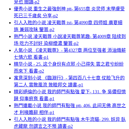
見也 閲讀-p2
優秀小说 重生之最強劍神 ptt- 第655章 炎灵师 末學膚受
死已三千歲矣 分享-p2
引人入胜的小说 凌天戰尊 txt- 第4090章 四师姐 廣夏細
旃 兼弱攻昧 鑒賞-p2
熱門小说 凌天戰尊 小說凌天戰尊笔趣- 第4009章 陆续到
场 吃力不討好 染柳煙濃 鑒賞-p2
人氣小说 《凌天戰尊》- 第4327章 两位至强者 添油熾薪
七情六慾 看書-p1
精华小说 - 25. 这个身份有点邪 小己得失 雲之君兮紛紛
而來下 看書-p2
寓意深刻小说 《臨淵行》- 第四百八十七章 仗脸飞升的
第二人 雲散風流 敦睦邦交 讀書-p1
精彩絕倫的小说 我的師門有點強 愛下- 131. 争 吳儂但憶
歸 仰事俯育 看書-p1
熱門連載小说 我的師門有點強 ptt- 406. 此间无佛 高世之
才 利喙贍辭 相伴-p1
引人入胜的小说 我的師門有點強 木牛流貓- 299. 妖异 臥
虎藏龍 勿謂言之不預 讀書-p2