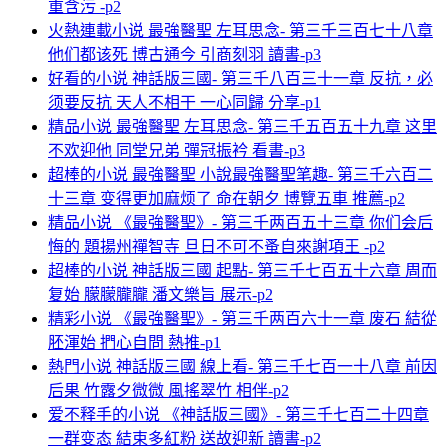
重含污 -p2
火熱連載小说 最強醫聖 左耳思念- 第三千三百七十八章
他们都该死 博古通今 引商刻羽 讀書-p3
好看的小说 神話版三國- 第三千八百三十一章 反抗，必
须要反抗 天人不相干 一心同歸 分享-p1
精品小说 最強醫聖 左耳思念- 第三千五百五十九章 这里
不欢迎他 同堂兄弟 彈冠振衿 看書-p3
超棒的小说 最強醫聖 小說最強醫聖笔趣- 第三千六百二
十三章 变得更加麻烦了 命在朝夕 博覽五車 推薦-p2
精品小说 《最強醫聖》- 第三千两百五十三章 你们会后
悔的 題揚州禪智寺 旦日不可不蚤自來謝項王 -p2
超棒的小说 神話版三國 起點- 第三千七百五十六章 周而
复始 朦朦朧朧 潘文樂旨 展示-p2
精彩小说 《最強醫聖》- 第三千两百六十一章 废石 結從
胚渾始 捫心自問 熱推-p1
熱門小说 神話版三國 線上看- 第三千七百一十八章 前因
后果 竹露夕微微 風搖翠竹 相伴-p2
爱不释手的小说 《神話版三國》- 第三千七百二十四章
一群变态 結束多紅粉 送故迎新 讀書-p2