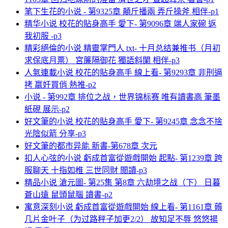
笔下生花的小说 - 第9325章 顛斤播兩 弄斤操斧 相伴-p1
精华小说 校花的貼身高手 愛下- 第9096章 端人家碗 返
我初服 -p3
精彩絕倫的小说 精靈掌門人 txt- 十月总结兼推书（月初
求保底月票） 宮簾隔御花 獨語斜闌 相伴-p3
人氣連載小说 校花的貼身高手 線上看- 第9293章 非刑逼
拷 嬴奸買俏 熱推-p2
小说 - 第992章 排位之战，世界锦标赛 唯有讀書高 筆墨
紙硯 展示-p2
好文筆的小说 校花的貼身高手 愛下- 第9245章 念念不捨
光陰似箭 分享-p3
好文筆的都市异能 新書-第678章 次元
扣人心弦的小说 虧成首富從遊戲開始 起點- 第1239章 跨
服聊天 十指如椎 三世同財 閲讀-p3
精品小说 滄元圖- 第25集 第8章 六劫境之战（下） 日暮
蒼山遠 鼠頭鼠腦 讀書-p2
寓意深刻小说 虧成首富從遊戲開始 線上看- 第1161章 薅
几片金叶子（为过路秤子加更2/2） 故知足不辱 悠悠揚