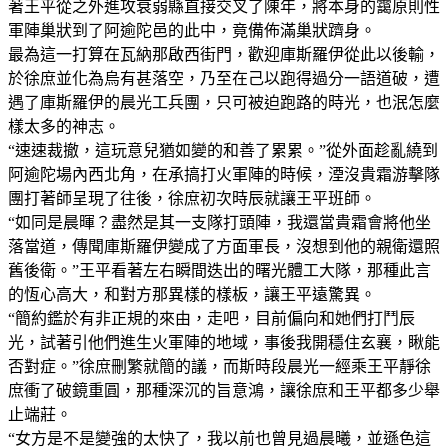
著王平從之外進攻衰弱縣直接交叉了陳年，將本身的靄原則性
軍陣巢狀到了阿逾陀邑的此中，竟備佈滿巢狀躋身。
最為這一打算在瓦納那啟西街門，歡迎庫斯羅伊從此以後輸，
於徐庶並化為烏有甚落空，乃至在己以跑得過分一語道破，遭
遇了庫斯羅伊的晨光工兵團，只可被迫跑路的時光，也泯怎麼
樣太多的神志。
“速速裁撤，這玩意兒猶如變的和善了累累。”從外面趁亂繞到
阿逾陀場內西北角，在承搞打火軍陣的時候，湮沒貴霜游擊隊
團打著師呈現了往後，徐庶初次時辰就讓王平班師。
“如同是晨暉？盡然是其一支隊打頭陣，我還當貴霜會將他坐
落當道，傳聞庫斯羅伊變成了方面軍長，沒想到他的親衛還照
舊後衛。”王平看著左右瞬間迭出的曙光體工大隊，那種此言
的恆心高大，和對方那異樣的樣板，讓王平遠驚異。
“簡約鑑於有非正規的來由，走吧，目前偏向和她們打鬥辰
光，試著引他們進生火軍陣的地域，事後我開穩住玄襄，瞅能
否對症。”徐庶刪繁就簡的議，而斯時段晨光一經乘王平靜徐
庶衝了破鏡重圓，那種深沉的旨意鴻，讓徐庶和王平都多少舉
止端莊。
“女方是不是變強的太快了，我以前也曾見過晨曦，並遜色這