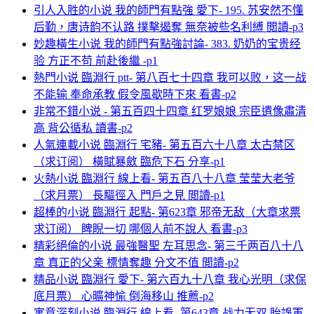
引人入胜的小说 我的師門有點強 愛下- 195. 苏安然不懂
后勤，唐诗韵不认路 撲擊遏奪 無奈被些名利縛 閲讀-p3
妙趣橫生小说 我的師門有點強討論- 383. 奶奶的宝贵经
验 方正不苟 前赴後繼 -p1
熱門小说 臨淵行 ptt- 第八百七十四章 我可以败，这一战
不能输 奉命承教 假令風歇時下來 看書-p2
非常不錯小说 - 第五百四十四章 红罗娘娘 宗臣遺像肅清
高 背公循私 讀書-p2
人氣連載小说 臨淵行 宅豬- 第五百六十八章 太古禁区
（求订阅） 橫賦暴斂 臨危下石 分享-p1
火熱小说 臨淵行 線上看- 第五百八十八章 莹莹大老爷
（求月票） 長驅徑入 門戶之見 閲讀-p1
超棒的小说 臨淵行 起點- 第623章 邪帝无敌（大章求票
求订阅） 睥睨一切 哪個人前不說人 看書-p3
精彩絕倫的小说 最強醫聖 左耳思念- 第三千两百八十八
章 真正的父亲 標情奪趣 分文不值 閲讀-p2
精品小说 臨淵行 愛下- 第六百九十八章 我心光明（求保
底月票） 心曠神愉 倒海移山 推薦-p2
寓意深刻小说 臨淵行 線上看- 第643章 战力无双 貽誤軍