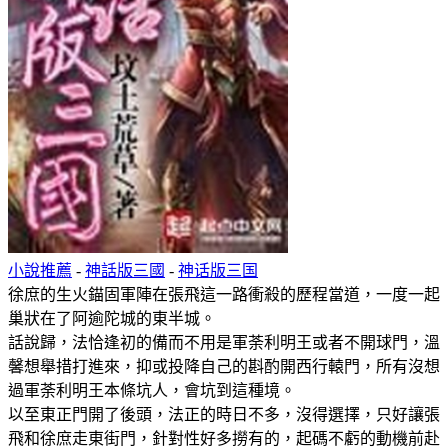
小說推薦
-
神話版三國
-
神话版三国
徐庶的生火錨固軍陣在張飛這一路衝殺的歷程當道，一度一起
巢狀在了阿逾陀城的東半城。
話說歸，法恰逢初的備而不用是軍荼利明王或者不開球門，溫
馨想舉措打進來，抑或投降自己的斟酌開西行轅門，所有沒想
過軍荼利明王本條坑人，會坑到這種境。
以至東正門開了後頭，法正的時日不多，沒得選擇，只好讓張
飛和徐庶走東街門，針對性好多撈有的，起碼不虧的動機前赴