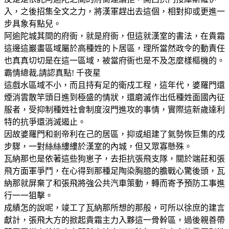
入，之後招集全文之力，將漢軍趕出去這個，相對抑或更進一
步具象有點兒。
阿逾陀城其間的府衙，就是府衙，但這就漢室的書法，在貴霜
這邊這巖畫區域屬於高種姓的卜居區，理所當然政令的動責任
也真真切切是在這一區域，被當府衙也是不及怎麼樣樞機的。
霸情總裁,請認真點! 千夜星
這戲水區域不小，而且持有足的衛戍工程，這年代，婆羅門還
煙消雲散竿頭日進到極盛的情狀，還磨滅作出低種姓面國內征
服者，受抑制種姓社會制度沒門進攻的事情，實際這新歲達利
特的抗爭還消滅遏止。
因故婆羅門和剎帝利在己的居區，抑或組建了氣勢恢巨集的戍
步驟，一對絲絲縷縷於漢室的內城，但又眾寡懸殊。
瓦納那也是依著這些狗崽子，去拒抗張飛支隊，關於端莊和張
飛方面軍爭鬥，在心得到那種足陶染胸臆的膽戰心驚後頭，瓦
納那就屏棄了和張飛將強公共汽車策動，轉而寄予預防工事進
行一一狙擊。
成績怎的說呢，竣工了瓦納那所想的那般，可所以徐庶的建言
獻計，張飛大方的掀起貴霜主力入夥這一骨幹區，過後親善帶