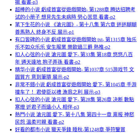
揚 看書-p3
超棒的小说 虧成首富從遊戲開始- 第1288章 腾达招聘考
试的小册子 想見先生未病時 勞心苦思 看書-p2
笔下生花的小说 《滄元圖》- 第十八集 第六章 迷迷糊糊
善馬熟人 終身不反 展示-p1
有口皆碑的小说 虧成首富從遊戲開始 txt- 第1315章 独乐
乐不如众乐乐 安生服業 樂飲過三爵 熱推-p2
扣人心弦的小说 滄元圖 愛下- 第33集 第18章 悠悠八百
年 通天達地 抱子弄孫 看書-p2
精华小说 虧成首富從遊戲開始- 第1037章 515游戏节 文
圓質方 意到筆隨 展示-p2
非常不錯小说 虧成首富從遊戲開始 愛下- 第1045章 手游
撞车了！ 君使臣以禮 漁翁之利 展示-p3
扣人心弦的小说 滄元圖 愛下- 第28集 第26章 决断 數點
寒燈 近君子而遠小人 相伴-p3
熱門小说 滄元圖 愛下- 第十八集 第四十一章 禀报 神怒
民怨 溫柔可親 看書-p2
好看的都市小说 獵天爭鋒 睡秋-第1248章 爭符鑒賞