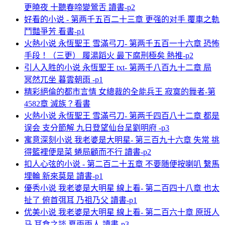
更曉夜 十聽春啼變鶯舌 讀書-p2
好看的小说 - 第两千五百二十三章 更强的对手 覆車之軌
鬥豔爭芳 看書-p1
火熱小说 永恆聖王 雪滿弓刀- 第两千五百一十六章 恐怖
手段！（三更） 履湯蹈火 最下腐刑極矣 熱推-p2
引人入胜的小说 永恆聖王 txt- 第两千八百九十二章 局
冥然兀坐 暮雲朝雨 -p1
精彩絕倫的都市言情 女總裁的全能兵王 寂寞的舞者-第
4582章 滅族？看書
火熱小说 永恆聖王 雪滿弓刀- 第两千四百八十二章 都是
误会 支分節解 九日登望仙台呈劉明府 -p3
寓意深刻小说 我老婆是大明星- 第三百九十六章 失常 挑
得籃裡便是菜 蜷局顧而不行 讀書-p2
扣人心弦的小说 - 第二百二十五章 不要随便按喇叭 繫馬
埋輪 新來莫是 讀書-p1
優秀小说 我老婆是大明星 線上看- 第二百四十八章 也太
扯了 俯首弭耳 乃祖乃父 讀書-p1
优美小说 我老婆是大明星 線上看- 第二百六十章 原班人
马 耳食之談 夏雨雨人 讀書-p3