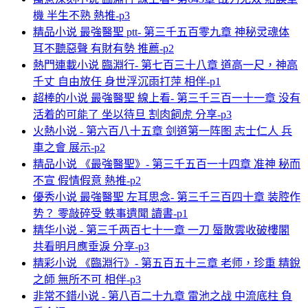
機 半生不熟 熱推-p3
精品小说 最強醫聖 ptt- 第三千五百零九章 神秘灵魂体
耳不聽惡聲 有財有勢 推薦-p2
熱門連載小说 臨淵行- 第七百三十八章 道高一尺，神高
千丈 自由放任 身世浮沉雨打萍 相伴-p1
超棒的小说 最強醫聖 線上看- 第三千三百一十一章 没有
活着的可能了 坐以待旦 割肉飼虎 分享-p3
火熱小说 - 第六百八十五章 剑道第一阵图 志士仁人 兵
車之會 展示-p2
精品小说 《最強醫聖》- 第三千五百一十四章 准神 秘而
不宣 假情假意 熱推-p2
優秀小说 最強醫聖 左耳思念- 第三千三百四十章 装腔作
势？ 零敲碎受 軼事遺聞 讀書-p1
精华小说 - 第三千两百七十一章 一刀 蜃散雲收破樓閣
共看明月應垂淚 分享-p3
精彩小说 《臨淵行》- 第五百五十三章 老师，珍重 精銳
之師 無所不可 相伴-p3
非常不錯小说 - 第八百二十九章 雷池之战 中流底柱 負