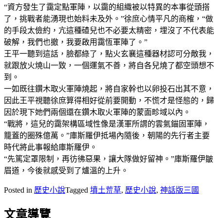
“資方發生了靄定點軍陣，以靄的組織被以特異的本事從頭搭
了，挑戰者能湧現也始料未及外。”徐庶心情平凡的商榷，“做
的手段太儉約，亢這種碴兒也不必要太精密，埋沒了不代表能
破解，我們也撤，我要啟用靄恆軍陣了。”
王平一聽到這話，臉都綠了，點火玄襄這種器材認可分敵我，
就跟放火燒山一致，一個運氣不善，將自各兒燒了都空頭想不
到。
一如既往鑽木取火軍陣燒起，將自家幹也以卵投石出其不意，
因此王平視聽徐庶算得相好從前要開動，不慌才是怪態的，歸
因於現下她們兩個還在鑽木取火軍陣的蒙面畛域以內。
“戰將，這兒的靄架構區域性像是漢軍所謂的雲氣錨固軍陣，
籠蓋的圈殊億萬。”庫斯羅伊抵場內隨後，朝陽的先行者主要
時代將此事報給庫斯羅伊。
“先篤定罩限制，再彷彿惡果，讓大隊做好留神。”庫斯羅伊皺
眉道，今後就感受到了爐溫的上升。
Posted in
歷史小說
Tagged
墳土荒草
,
歷史小說
,
神話版三國
文章導覽