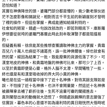
恐怕知道？
其實在神佛降世的頭，婆羅門部分都是懵的，竟少數老傢伙迷
茫不怎麼影像和猜謎兒，相對而言千平生前的新穎崖刻才發明
了裡的操作，但這些掌握，弗成能通知給達利特的。
社會知的陋習，錯處一句說改就改的，即若到眼底下，庫斯羅
伊想要從就垮的婆羅門基層此時此刻牟取渾豎子都是阻擋易
的。
但疑義有賴，徐庶能某些推想查獲讀取神佛主力的掌握，貴霜
百兒八十萬人也病從不諸葛亮，誅一批神佛爾後，倬也就會有
然的蒙，縱因為結果了一批，致能廢棄的貨源低落了不少，可
漢室地皮的神佛，和貴霜地盤的神佛可比來，那可少了上百。
以至於貴霜即便是心靈，格外人腦不太澄，早間犧牲了一批，
終也還是有和漢室吸收掉的界大同小異的神佛。
曦也是在這一過程當中接下了近十名神佛，對待其餘支隊如是
說，不怕接了近十名神佛，也決不會鬧量變，然這近十名神佛
被晨暉拿去補了虧折往後，生死不渝量可審的闡揚進去。
直到闡發出來的動機就大恐慌了，倒錯處說晨輝的意志變強了
信實說，暮色本的心意還不如為達利特的異日剛恍然大悟時唬