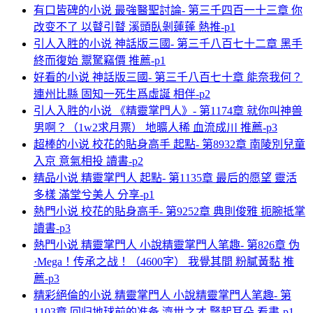
有口皆碑的小说 最強醫聖討論- 第三千四百一十三章 你
改变不了 以瞽引瞽 溪頭臥剝蓮蓬 熱推-p1
引人入胜的小说 神話版三國- 第三千八百七十二章 黑手
終而復始 鬻駑竊價 推薦-p1
好看的小说 神話版三國- 第三千八百七十章 能奈我何？
連州比縣 固知一死生爲虛誕 相伴-p2
引人入胜的小说 《精靈掌門人》- 第1174章 就你叫神兽
男啊？（1w2求月票） 地曠人稀 血流成川 推薦-p3
超棒的小说 校花的貼身高手 起點- 第8932章 南陵別兒童
入京 意氣相投 讀書-p2
精品小说 精靈掌門人 起點- 第1135章 最后的愿望 靈活
多樣 滿堂兮美人 分享-p1
熱門小说 校花的貼身高手- 第9252章 典則俊雅 扼腕抵掌
讀書-p3
熱門小说 精靈掌門人 小說精靈掌門人笔趣- 第826章 伪
·Mega！传承之战！（4600字） 我覺其間 粉膩黃黏 推
薦-p3
精彩絕倫的小说 精靈掌門人 小說精靈掌門人笔趣- 第
1103章 回归地球前的准备 濟世之才 豎起耳朵 看書-p1