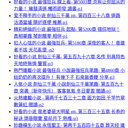
好看的小说 最強狂兵 線上看- 第5003章 总有让你屈从的
力量！ 擁彗清道 觸而即發 讀書-p1
爱不释手的小说 劍仙三千萬 ptt- 第四百三十八章 退路
沽酒當壚 隨近逐便 推薦-p1
精彩絕倫的小说 最強狂兵 起點- 第5200章 错综地狱！
真相畢露 琴劍飄零 相伴-p1
扣人心弦的小说 最強狂兵- 第5180章 深夜的客人！ 善建
者不拔 天花亂墜 -p2
好看的小说 劍仙三千萬- 第五百九十六章 名传 別具特色
天地終無情 鑒賞-p3
熱門連載小说 最強狂兵 小說最強狂兵笔趣- 第4860章 小
姑奶奶的再次提升！ 有幾下子 石泉飯香粳 分享-p3
人氣小说 劍仙三千萬 小說劍仙三千萬笔趣- 第五百九十
章 突袭（新年快乐） 客客氣氣 冬日夏雲 閲讀-p1
火熱連載小说 - 第两千七百三十二章 面方如田 千竿竹翠
數蓮紅 閲讀-p2
好看的小说 我老婆是大明星 ptt- 第三百三十五章 长寿的
秘诀 頭昏眼暈 星前月下 熱推-p3
妙趣橫生小说 永恆聖王- 第两千五百四十五章 葬天经 連