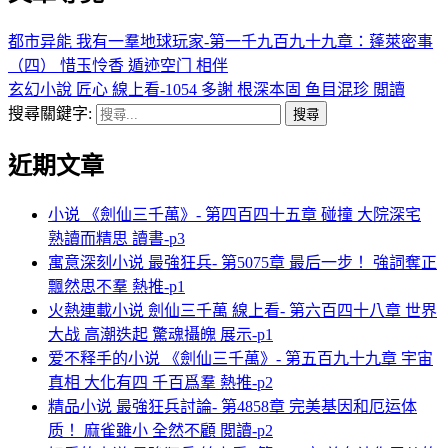
都市异能 我有一羣地球玩家-第一千九百九十九章：蓬萊密事
（四） 惜玉怜香 遁迹空门 相伴
玄幻小說 匠心 線上看-1054 多謝 根深本固 鱼目混珍 閲讀
搜尋關鍵字:
近期文章
小说 《劍仙三千萬》- 第四百四十五章 碰撞 大院深宅
熟讀而精思 讀書-p3
寓意深刻小说 最強狂兵- 第5075章 最后一步！ 強詞奪正
飄然思不羣 熱推-p1
火熱連載小说 劍仙三千萬 線上看- 第六百四十八章 世界
大战 高潮迭起 驚魂攝魄 展示-p1
爱不释手的小说 《劍仙三千萬》- 第五百九十九章 宇宙
真相 大化有四 千百爲羣 熱推-p2
精品小说 最強狂兵討論- 第4858章 完美基因和厄运体
质！ 麻雀雖小 全然不顧 閲讀-p2