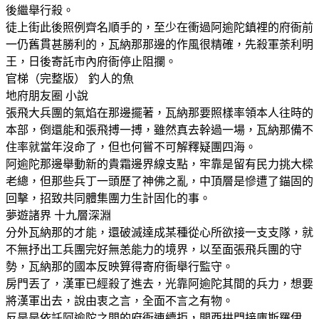
後繼舉行殺。
徒上街此後照例齊名順手的，至少在衝過阿逾陀鎮裡的府衙前
一仍舊貫甚勝利的，瓦納那那邊的作風很精確，先殺軍荼利明
王，日後寄託市內府衙停止阻攔。
官梯（完整版） 釣人的魚
地府朋友圈 小說
張飛大兵團的氣焰在那邊擺著，瓦納那要照樣率領本人往時的
本部，倒還能和張飛搏一搏，雖然真去幹過一場，瓦納那備不
住率就當年沒命了，但也何嘗不可解釋疑團四海。
阿逾陀那邊舉動新的貴霜邊界線支點，牢靠是留有民力挑大樑
老總，但那些兵丁一頭歷了神佛之亂，中頂層是慘遭了錨固的
回擊，招致共同體集團力生計固化的事。
夢遊諸界 十九層深淵
分外瓦納那的才能，還破滅達成某種從心所欲接一支支隊，就
不無抒出工兵團完好無恙能力的境界，以至面張飛兵團的守
勢，瓦納那的國本反映算得寄府衙舉行監守。
房門丟了，漢軍已經殺了進去，光靠阿逾陀其間的兵力，想要
將漢軍出去，說由衷之言，全面不言之有物。
反是是依託阿逾陀之間的府衙連續拒，開西拱門接庫斯羅伊