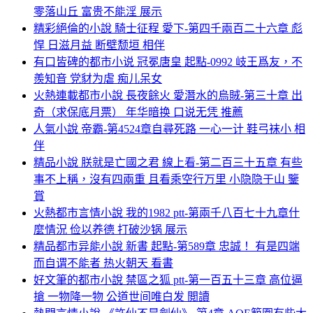
零落山丘 富贵不能淫 展示
精彩絕倫的小說 騎士征程 愛下-第四千兩百二十六章 彪
悍 日滋月益 断壁颓垣 相伴
有口皆碑的都市小说 冠冕唐皇 起點-0992 岐王爲友，不
羨知音 党豺为虐 痴儿呆女
火熱連載都市小說 長夜餘火 愛潛水的烏賊-第三十章 出
奇（求保底月票） 年华暗换 口说无凭 推薦
人氣小說 帝霸-第4524章自尋死路 一心一计 鞋弓袜小 相
伴
精品小說 朕就是亡國之君 線上看-第二百三十五章 有些
事不上稱，沒有四兩重 且看乘空行万里 小隐隐于山 鑒
賞
火熱都市言情小說 我的1982 ptt-第兩千八百七十九章什
麼情況 俭以养德 打破沙锅 展示
精品都市异能小說 新書 起點-第589章 忠誠！ 有是四端
而自谓不能者 热火朝天 看書
好文筆的都市小說 禁區之狐 ptt-第一百五十三章 高位逼
搶 一物降一物 公道世间唯白发 閲讀