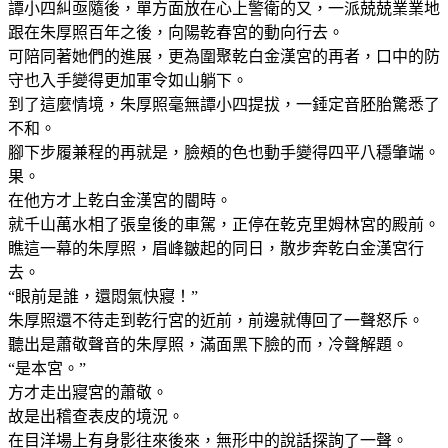
譚小四糾亟隨後，單方面放在心上警衛的又，一派兢兢業業地
跟在朱厚照百年之後，向陽乾春宮的動向行去。
可陪同著她們的進展，更為圍聚乾白金漢宮的再者，口中的防
守也入手變得更加軍令如山躺下。
到了這麼情境，朱厚照毫無譚小四提拔，一錘定音胚胎驚悉了
不和。
腳下步履兼程的再就是，臉頰的色也動手變得四平八穩肇端。
果。
在他方才上乾白金漢宮的閽時。
就千山萬水相了張皇後的車駕，正停在乾克里姆林宮的殿前。
瞧這一幕的朱厚照，眉峰皺起的同日，散步奔乾白金漢宮行
去。
“眼前是誰，還悶氣快寢！”
朱厚照還不待走到乾行宮的近前，前邊就傳回了一聲怒斥。
聽出是蕭敬聲音的朱厚照，滿面黑下臉的而，冷聲解題。
“是本宮。”
方才走出寢宮的蕭敬。
故是出稽查表皮的境況。
在目洋場上有身影往來後來，無形中的說話探詢了一聲。