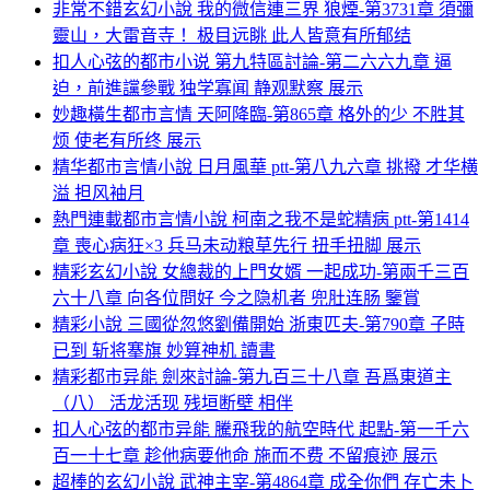
非常不錯玄幻小說 我的微信連三界 狼煙-第3731章 須彌
靈山，大雷音寺！ 极目远眺 此人皆意有所郁结
扣人心弦的都市小说 第九特區討論-第二六六九章 逼
迫，前進讜參戰 独学寡闻 静观默察 展示
妙趣橫生都市言情 天阿降臨-第865章 格外的少 不胜其
烦 使老有所终 展示
精华都市言情小說 日月風華 ptt-第八九六章 挑撥 才华横
溢 担风袖月
熱門連載都市言情小說 柯南之我不是蛇精病 ptt-第1414
章 喪心病狂×3 兵马未动粮草先行 扭手扭脚 展示
精彩玄幻小說 女總裁的上門女婿 一起成功-第兩千三百
六十八章 向各位問好 今之隐机者 兜肚连肠 鑒賞
精彩小說 三國從忽悠劉備開始 浙東匹夫-第790章 子時
已到 斩将搴旗 妙算神机 讀書
精彩都市异能 劍來討論-第九百三十八章 吾爲東道主
（八） 活龙活现 残垣断壁 相伴
扣人心弦的都市异能 騰飛我的航空時代 起點-第一千六
百一十七章 趁他病要他命 施而不费 不留痕迹 展示
超棒的玄幻小說 武神主宰-第4864章 成全你們 存亡未卜