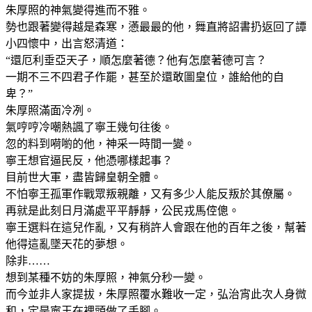
朱厚照的神氣變得進而不雅。
勢也跟著變得越是森寒，懣最最的他，舞直將詔書扔返回了譚
小四懷中，出言怒清道：
“還厄利垂亞天子，順怎麼著德？他有怎麼著德可言？
一期不三不四君子作罷，甚至於還敢圖皇位，誰給他的自
卑？”
朱厚照滿面冷冽。
氣哼哼冷嘲熱諷了寧王幾句往後。
忽的料到嗬喲的他，神采一時間一變。
寧王想官逼民反，他憑哪樣起事？
目前世大軍，盡皆歸皇朝全體。
不怕寧王孤軍作戰眾叛親離，又有多少人能反叛於其僚屬。
再就是此刻日月滿處平平靜靜，公民戎馬倥傯。
寧王選料在這兒作亂，又有稍許人會跟在他的百年之後，幫著
他得這亂墜天花的夢想。
除非……
想到某種不妨的朱厚照，神氣分秒一變。
而今並非人家提拔，朱厚照覆水難收一定，弘治宵此次人身微
和，定是寧王在裡頭做了手腳。