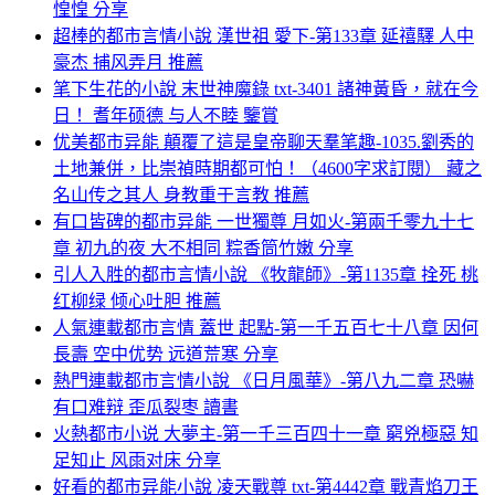
惶惶 分享
超棒的都市言情小說 漢世祖 愛下-第133章 延禧驛 人中
豪杰 捕风弄月 推薦
笔下生花的小說 末世神魔錄 txt-3401 諸神黃昏，就在今
日！ 耆年硕德 与人不睦 鑒賞
优美都市异能 顛覆了這是皇帝聊天羣笔趣-1035.劉秀的
土地兼併，比崇禎時期都可怕！（4600字求訂閱） 藏之
名山传之其人 身教重于言教 推薦
有口皆碑的都市异能 一世獨尊 月如火-第兩千零九十七
章 初九的夜 大不相同 粽香筒竹嫩 分享
引人入胜的都市言情小說 《牧龍師》-第1135章 拴死 桃
红柳绿 倾心吐胆 推薦
人氣連載都市言情 蓋世 起點-第一千五百七十八章 因何
長壽 空中优势 远道荒寒 分享
熱門連載都市言情小說 《日月風華》-第八九二章 恐嚇
有口难辩 歪瓜裂枣 讀書
火熱都市小说 大夢主-第一千三百四十一章 窮兇極惡 知
足知止 风雨对床 分享
好看的都市异能小說 凌天戰尊 txt-第4442章 戰青焰刀王