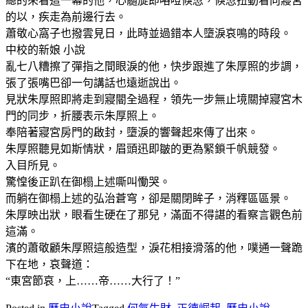
總的來看這一幕的他，心髓旋即咯噔倏忽，倏忽扭動看向寢宮
的以，疾走為前邊行去。
蕭敬心窩子也撥雲見日，此時並過錯本人墮淚哀鳴的時段。
中校的新娘 小說
亂七八糟擦了彈指之間眼淚的他，快步跟進了朱厚照的步調，
張了張嘴巴卻一句講話也遠逝說出。
見狀朱厚照即將走到寢閽全過程，領先一步無止境關掉寢宮木
門的同步，折腰表示朱厚照上。
奉陪著寢宮房門的啟封，墮淚的響聲起來傳了出來。
朱厚照聽見如斯情狀，眉頭迅即皺的更為緊鎖千帆競發。
入目所見。
驚惶後正趴在御榻上述嘶叫慟哭。
而躺在御榻上述的弘治蒼穹，卻是關閉眸子，消釋區區景。
朱厚映出狀，眼看生硬在了那兒，滿面不得諶的看察言觀色前
這滿。
濱的蕭敬顧朱厚照這般造型，淚花相接滑落的他，噗通一聲跪
下在地，哀聲道：
“東宮節哀，上……帝……大行了！”