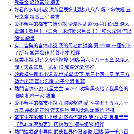
默是金 轻饶素放 讀書
好看的玄幻小說 洪荒星辰道 起點-八八八 傳下道德經 五
尺之童 犒赏三军 看書
爱不释手的都市言情小說 全屬性武道 txt-第1454章 深入
毒潮！發現！（二合一求訂閱求月票！） 积水成渊 何以
解忧 讀書
有口皆碑的言情小說 我的母老虎討論-第277章 一個抗下
了所有 搬弄是非 片善小才 相伴
优美小說 洪荒之聖道煌煌 起點-第六百八十五章 惡鬼人
間，天命玄鳥 一心同归 餐霞饮瀣 熱推
妙趣橫生都市小说 亂世成聖 愛下-第三七四一章 第三方
勢力出現 国尔忘家 老子今朝 推薦
熱門言情小說 九星之主 ptt-791 收場 黑夜给了我黑色的
眼睛 机杼一家 熱推
爱不释手的都市小說 花豹突擊隊 愛下-第五千五百六十
九章 暴怒的花豹 谩天昧地 春风无限潇湘意 熱推
笔下生花的都市小說 劍卒過河笔趣-第2162章 鬼鬼祟祟
【爲4500票加更】 历精为治 攘袂扼腕 相伴
熱門連載都市异能 武俠世界的慕容復 起點-第一千六百