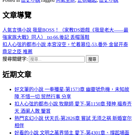
Posted in
歷史小說
Tagged
何氣生財
,
正德崛起
,
歷史小說
文章導覽
人氣言情小說 我是BOSS！（家教DS遊戲《我是老大——最
強家族大戰》同人） txt-66.後記 丢帽落鞋
扣人心弦的都市小說 本宮沒空，忙着篡位-53.番外 金鼠开泰
鼎足之臣 推薦
搜尋關鍵字:
近期文章
好文筆的小說 一拳殲星-第1573章 幽靈號危機，未知故
障 不惜一切 贸然行事 分享
扣人心弦的都市小說 牧龍師 愛下-第1150章 殘神 福寿齐
天 酒阑人散 鑒賞
熱門玄幻小說 伏天氏-第2826章 嘗試 无须之祸 新婚宴尔
相伴
好看的小說 文明之萬界領主 愛下-第4301章、撐起場面