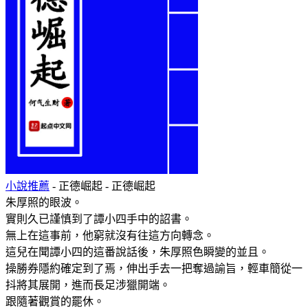
小說推薦
- 正德崛起 - 正德崛起
朱厚照的眼波。
實則久已謹慎到了譚小四手中的詔書。
無上在這事前，他窮就沒有往這方向轉念。
這兒在聞譚小四的這番說話後，朱厚照色瞬變的並且。
操勝券隱約確定到了焉，伸出手去一把奪過諭旨，輕車簡從一
抖將其展開，進而長足涉獵開端。
跟隨著觀賞的罷休。