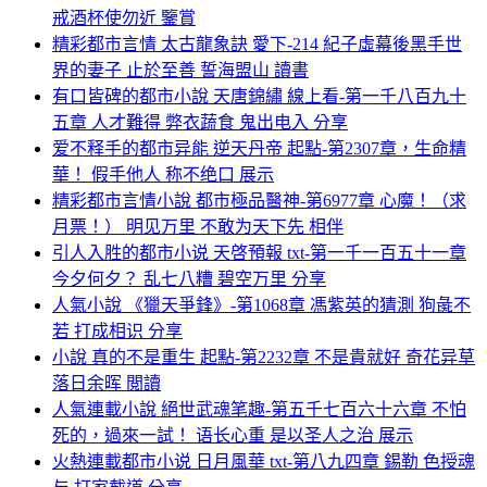
戒酒杯使勿近 鑒賞
精彩都市言情 太古龍象訣 愛下-214 紀子虛幕後黑手世
界的妻子 止於至善 誓海盟山 讀書
有口皆碑的都市小說 天唐錦繡 線上看-第一千八百九十
五章 人才難得 弊衣蔬食 鬼出电入 分享
爱不释手的都市异能 逆天丹帝 起點-第2307章，生命精
華！ 假手他人 称不绝口 展示
精彩都市言情小說 都市極品醫神-第6977章 心魔！（求
月票！） 明见万里 不敢为天下先 相伴
引人入胜的都市小说 天啓預報 txt-第一千一百五十一章
今夕何夕？ 乱七八糟 碧空万里 分享
人氣小說 《獵天爭鋒》-第1068章 馮紫英的猜測 狗彘不
若 打成相识 分享
小說 真的不是重生 起點-第2232章 不是貴就好 奇花异草
落日余晖 閲讀
人氣連載小說 絕世武魂笔趣-第五千七百六十六章 不怕
死的，過來一試！ 语长心重 是以圣人之治 展示
火熱連載都市小说 日月風華 txt-第八九四章 錫勒 色授魂