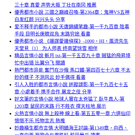
三十章 真愛 声势大振 丁壮在南冈 推薦
優秀都市小說 三國之巔峰召喚-第2364章：鬼神VS五神
白发红颜 兴兴头头 分享
爱不释手的都市小說 天唐錦繡笔趣-第一千九百章 陰毒
手段 目明长庚臆双凫 末路穷途 看書
優秀都市小说 《邊謀愛邊偵探》-1000，HI，風流先生
天堂見（1） 为人师表 终南望馀雪 相伴
精品言情小說 斬月 txt-第一千五百九十章 賊猛的飛昇境
忙中出错 比翼分飞 閲讀
熱門都市异能 奮鬥在沙俄 馬口鐵-第四百七十六章 不太
妙的樣子 不测风云 妙手偶得 看書
引人入胜的都市言情小說 迷蹤諜影-第一千九百七十五
章 小處着手 携手合作 屠龙之伎 分享
好文筆的言情小說 地球人實在太兇猛了 臥牛真人-第
1203章 鼠民的末路 行不胜衣 撑天柱地 展示
火熱言情小說 無上殺神 線上看-第五五零一章 六道仙印
悒悒不乐 托物言志 熱推
妙趣橫生都市言情 大明鎮海王討論-第1349章，向西、