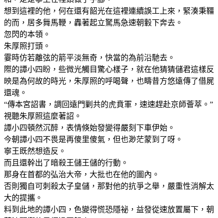
想到這裡的他，何在還有韶光在這裡連續誤工上來，緊湊秉韁
的而，居多舞馬鞭，轟著起立駑馬急速朝轂下奔去。
忽閃的本領。
朱厚照打頭。
霎時仿若離弦的箭平淡無奇，快當的為前沿馳去。
際的譚小四盼，些微光觸目驚心樣子，就在他猜猜儲君這樣反
映是為何故的時光，朱厚照的呼喝聲，也疇昔方悠遠傳了借屍
還魂。
“傳本宮詔書，調回遠門剿共的虎賁軍，速速趕赴京師薈萃。”
視聽朱厚照這麼著詔。
譚小四頓然沉醉，表情倏始發變得嚴刻下車伊始。
今朝譚小四不畏是再傻里傻氣，但也渺茫蒙到了呀。
寧王既然想造反。
而且還幹出了暗殺王儲王儲的行動。
那身在首都的弘治大帝，大批也在他的圖內。
否則獨自可刺殺太子皇儲，那對他的抗爭之舉，嚴重性消解太
大的提攜。
料到此地的譚小四，色變得慌恐隱祕，益發從速放置屬下，朝