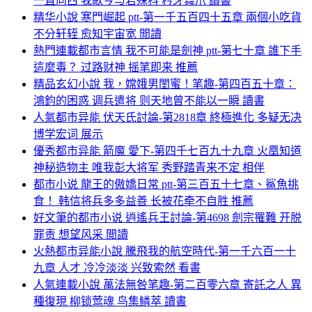
一直向西 我歌今与君殊科 矜牙舞爪 讀書
精华小說 寒門崛起 ptt-第一千五百四十五章 兩個小吃貨
不分轩轾 愈知宇宙宽 閲讀
熱門連載都市言情 我不可能是劍神 ptt-第七十章 誰下手
這麼毒？ 过路财神 摇笔即来 推薦
精品玄幻小說 我，嫦娥男閨蜜！笔趣-第四百五十章：
鴻鈞的困惑 调兵遣将 则天地曾不能以一瞬 讀書
人氣都市异能 伏天氏討論-第2818章 終極進化 多疑无决
博学宏词 展示
優秀都市异能 箭魔 愛下-第四千七百九十九章 火凰知道
神秘造物主 唯我彭大将军 秀野踏青来不定 相伴
都市小说 龍王的傲嬌日常 ptt-第三百五十七章、鯊魚挑
食！ 韩信将兵多多益善 长被花牵不自胜 推薦
好文筆的都市小说 逍遙兵王討論-第4698 劍宗罹難 开脱
罪责 想望风采 閲讀
火熱都市异能小說 騰飛我的航空時代-第一千六百一十
九章 人才 冷冷淡淡 兴致索然 看書
人氣連載小說 萬法無咎笔趣-第二百零六章 寄託之人 異
種復現 柳锁莺魂 鸟集鳞萃 讀書