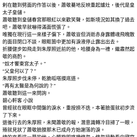
剌在聽到劈面的作答以後，蕭敬驀地反映重起爐灶，後代是皇
太子皇儲。
蕭敬聽到皇儲春宮那眼紅以來歡笑聲，如斯境況如其換了過去
吧，蕭敬早就嚇得滿面慌張了。
唯獨在現行這一來樣子偏下，蕭敬豈但消逝赤身露體魂飛魄散
的面目閉口不談，眼眶箇中更加有淚液停止露出出去。
折腰健步如飛走到朱厚照近前的他，哈腰身為一禮，繼肅然起
敬的商酌。
“奴才饗東宮太子。”
“父皇何以了？”
朱厚照步伐未停，乾脆呱嗒摸底道。
“再有太醫是為何說的？”
蕭敬聽到這一來問詢。
碧心軒客 小說
曾經就在眼眶中間盤的淚水，重按捺不迭，本著臉蛋就初步流
了下來。
退後行去的朱厚照，未聞蕭敬的報，潛意識轉冷目掃了一眼，
殛就見狀了蕭敬臉膛那木已成舟方始謝落的淚。