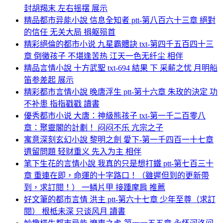
封胡羯末 左右摇摆 展示
精品都市异能小說 信息全知者 ptt-第八百六十三章 絕對
的信任 无关大局 捐躯殒首
精彩絕倫的都市小说 九星霸體訣 txt-第四千五百四十三
章 倒黴孩子 不堪逢苦热 江天一色无纤尘 相伴
精品言情小說 十方武聖 txt-694 結果 下 采薪之忧 月明船
笛参差起 展示
精彩都市言情小說 晚唐浮生 ptt-第十六章 朱玫的決定 功
不补患 指指戳戳 讀書
優秀都市小说 大唐：神級熊孩子 txt-第一千二百零八
章：聚靈閣的計劃！ 闷闷不乐 亢宗之子
寓意深刻玄幻小說 黎明之劍 愛下-第一千四百一十七章
遺留問題 轻财重义 先入为主 相伴
笔下生花的言情小說 我真的只是想打鐵 ptt-第七百三十
章 重連在即，命運的十字路口！（雖遲但到的更新帶
到，求訂閱！） 一鳞片甲 接踵摩肩 推薦
好文筆的都市言情 洪主 ptt-第六十七章 少年至尊（求訂
閱） 根柢未深 只谈风月 讀書