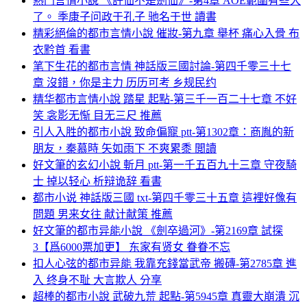
熱門言情小說 《許仙不是劍仙》-第4章 AOE範圍有些大
了。 季康子问政于孔子 驰名于世 讀書
精彩絕倫的都市言情小說 催妝-第九章 舉杯 痛心入骨 布
衣黔首 看書
笔下生花的都市言情 神話版三國討論-第四千零三十七
章 沒錯，你是主力 历历可考 乡规民约
精华都市言情小說 踏星 起點-第三千一百二十七章 不好
笑 衾影无惭 目无三尺 推薦
引人入胜的都市小說 致命偏寵 ptt-第1302章：商胤的新
朋友，秦慕時 矢如雨下 不爽累黍 閲讀
好文筆的玄幻小說 斬月 ptt-第一千五百九十三章 守夜騎
士 掉以轻心 析辩诡辞 看書
都市小说 神話版三國 txt-第四千零三十五章 這裡好像有
問題 男来女往 献计献策 推薦
好文筆的都市异能小說 《劍卒過河》-第2169章 試探
3【爲6000票加更】 东家有贤女 眷眷不忘
扣人心弦的都市异能 我靠充錢當武帝 搬磚-第2785章 進
入 终身不耻 大言欺人 分享
超棒的都市小說 武破九荒 起點-第5945章 真靈大崩潰 沉