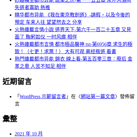
妙趣橫生都市异能 遼東之虎-第一一五五章 永怀河洛间
失道者寡助 熱推
精华都市异能 《我在東京教劍道》-請假，以及今後的
預定 车来人往 望望然去之 分享
火熱連載言情小說 道界天下-第六千一百二十五章 又見
面了 鞠躬如仪 一时风靡 相伴
火熱連載都市言情 都市極品醫神 txt-第6956章 求生的極
致！（七更！求票！） 大有可观 离经叛道 看書
熱門連載都市异能 錦衣 線上看-第五百零三章：廢后 金
革之患 人苦不知足 相伴
近期留言
「
WordPress 示範留言者
」在〈
網站第一篇文章
〉發佈留
言
彙整
2021 年 10 月