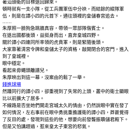
著汕頭衛的目標退回歸來。
頓時就有一支小隊，從工兵團軍伍中分袂，而結餘的縱隊軍
伍，則是在譚小四的元首下，通往頭裡的皇儲春宮追去。
……
朱厚照一臉狗急跳牆真容，帶領一眾部隊偕賓士。
在退出國都後頭，益挺身而出，直奔皇城四野。
關於譚小四連同所率領的虎賁軍，則是緊隨後頭。
大家靠著清宮令牌和皇儲太子的資格，敲開閉合的宮門，進入
到了皇城裡。
眼中穩定。
看起來毋蠅頭離譜兒。
朱厚映出到這一幕，沒案由的鬆了一舉。
錢進球場
然踵同行的譚小四，卻重視到了失常的上頭，叢中的衛士顯眼
比以前擴大了居多。
不線路是否坐她們開走宮城太久的情由，仍然說眼中實在發了
如何情況，左右事前在眼中勇挑重擔護衛的譚小四，莽蒼覺得
了反目的處，發現到這些的他，想要向前發聾振聵儲君殿下。
但是又怕講趕過，惹來皇太子東宮的怒氣。