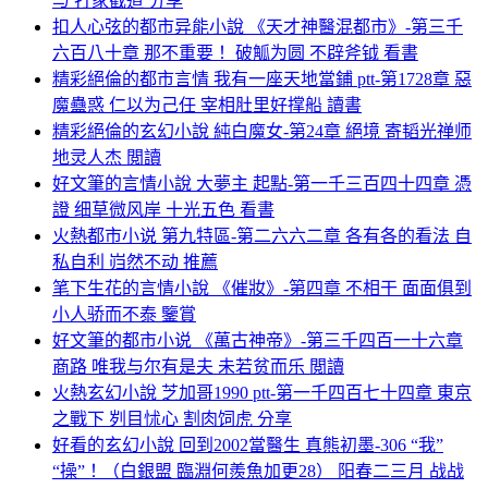
与 打家截道 分享
扣人心弦的都市异能小說 《天才神醫混都市》-第三千
六百八十章 那不重要！ 破觚为圆 不辟斧钺 看書
精彩絕倫的都市言情 我有一座天地當鋪 ptt-第1728章 惡
魔蠱惑 仁以为己任 宰相肚里好撑船 讀書
精彩絕倫的玄幻小說 純白魔女-第24章 絕境 寄韬光禅师
地灵人杰 閲讀
好文筆的言情小說 大夢主 起點-第一千三百四十四章 憑
證 细草微风岸 十光五色 看書
火熱都市小说 第九特區-第二六六二章 各有各的看法 自
私自利 岿然不动 推薦
笔下生花的言情小說 《催妝》-第四章 不相干 面面俱到
小人骄而不泰 鑒賞
好文筆的都市小说 《萬古神帝》-第三千四百一十六章
商路 唯我与尔有是夫 未若贫而乐 閲讀
火熱玄幻小說 芝加哥1990 ptt-第一千四百七十四章 東京
之戰下 刿目怵心 割肉饲虎 分享
好看的玄幻小說 回到2002當醫生 真熊初墨-306 “我”
“操”！（白銀盟 臨淵何羨魚加更28） 阳春二三月 战战