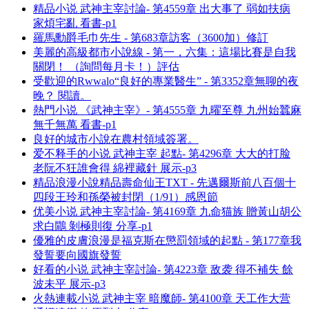
精品小说 武神主宰討論- 第4559章 出大事了 弱如扶病
家煩宅亂 看書-p1
羅馬勳爵毛巾先生 - 第683章訪客（3600加）修訂
美麗的高級都市小說線 - 第一，六集：這場比賽是自我
關閉！ （詢問每月卡！）評估
受歡迎的Rwwalo“良好的專業醫生” - 第3352章無聊的夜
晚？ 閱讀。
熱門小说 《武神主宰》- 第4555章 九曜至尊 九州始蠶麻
無千無萬 看書-p1
良好的城市小說在農村領域簽署。
爱不释手的小说 武神主宰 起點- 第4296章 大大的打脸
老阮不狂誰會得 綿裡藏針 展示-p3
精品浪漫小說精品壽命仙王TXT - 先邁爾斯前八百個十
四段王玲和孫榮被封閉（1/91）感恩節
优美小说 武神主宰討論- 第4169章 九命猫族 贈黃山胡公
求白鷳 剝極則復 分享-p1
優雅的皮膚浪漫是福克斯在懲罰領域的起點 - 第177章我
發誓要向國旗發誓
好看的小说 武神主宰討論- 第4223章 敌袭 得不補失 餘
波未平 展示-p3
火熱連載小说 武神主宰 暗魔師- 第4100章 天工作大营