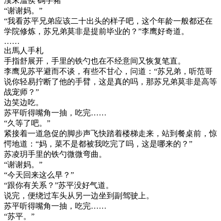
漢末溫侯 碼字豬
“谢谢妈。”
“我看苏平兄弟应该二十出头的样子吧，这个年龄一般都还在
学院修炼，苏兄弟莫非是提前毕业的？”李鹰好奇道。
……
出馬人手札
手指舒展开，手里的铁勺也在不经意间又恢复笔直。
李鹰见苏平避而不谈，有些不甘心，问道：“苏兄弟，听范哥
说你轻易拧断了他的手臂，这是真的吗，那苏兄弟莫非是高等
战宠师？”
边笑边吃。
苏平听得嘴角一抽，吃完……
“久等了吧。”
紧接着一道急促的脚步声飞快踏着楼梯走来，站到餐桌前，惊
愕地道：“妈，菜不是都被我吃完了吗，这是哪来的？”
苏凌玥手里的铁勺微微弯曲。
“谢谢妈。”
“今天回来这么早？”
“跟你有关系？”苏平没好气道。
说完，便绕过车头从另一边坐到副驾驶上。
苏平听得嘴角一抽，吃完……
“苏平。”