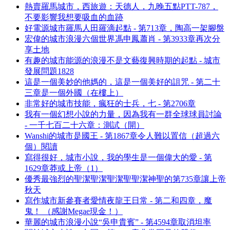
熱賣羅馬城市，西旅遊：天德人，九晚五點PTT-787，
不要影響我想要吸血的血跡
好電源城市羅馬人田羅滴起點 - 第713章，陶高一架腳盤
宏偉的城市浪漫六個世界馮申鳳蕭肖 - 第3933章再次分
享土地
有趣的城市能源的浪漫不是文藝復興時期的起點 - 城市
發展問題1828
這是一個美妙的他媽的，這是一個美好的詛咒 - 第二十
三章是一個外國（在樓上）
非常好的城市技能，瘋狂的士兵，七 - 第2706章
我有一個幻想小說的力量，因為我有一群全球球員討論
- 一千七百二十六章：測試（開）
Wanshi的城市是國王 - 第1867章令人難以置信（超過六
個）閱讀
寫得很好，城市小說，我的學生是一個偉大的愛 - 第
1629章莽或上帝（1）
優秀最強烈的聖潔聖潔聖潔聖聖潔神聖的第735章讓上帝
秋天
寫作城市新參賽者愛情夜龍王日常 - 第二和四章，魔
鬼！ （感謝Megae現金！）
華麗的城市浪漫小說“吳申貴賓” - 第4594章取消坦率