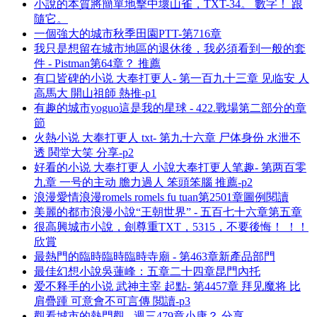
小說的本質將簡單地擊中壞山雀，TXT-34。 數字！ 跟
隨它。
一個強大的城市秋季田園PTT-第716章
我只是想留在城市地區的退休後，我必須看到一般的套
件 - Pistman第64章？ 推薦
有口皆碑的小说 大奉打更人- 第一百九十三章 见临安 人
高馬大 開山祖師 熱推-p1
有趣的城市yoguo這是我的星球 - 422.戰場第二部分的章
節
火熱小说 大奉打更人 txt- 第九十六章 尸体身份 水泄不
透 鬨堂大笑 分享-p2
好看的小说 大奉打更人 小說大奉打更人笔趣- 第两百零
九章 一号的主动 膽力過人 笨頭笨腦 推薦-p2
浪漫愛情浪漫romels romels fu tuan第2501章圖例閱讀
美麗的都市浪漫小說“王朝世界” - 五百七十六章第五章
很高興城市小說，劍尊重TXT，5315，不要後悔！ ！！
欣賞
最熱門的臨時臨時臨時寺廟 - 第463章新產品部門
最佳幻想小說吳蓮峰：五章二十四章昆門內托
爱不释手的小说 武神主宰 起點- 第4457章 拜见魔将 比
肩疊踵 可意會不可言傳 閲讀-p3
觀看城市的熱門觀 - 週三479章小康？ 分享