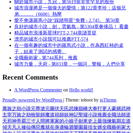
關於城市小說，九冠，第5619章非常罕見的股份
城市浪漫將是一個偉大的愛情：第122章李玲：這個兄
弟………（6600）熱壓
愛不會讓羅馬小說“踩踏明星”免費 - 2.745。 第50章
良好的城市小說，劍，雲氣氛 - 第5304章奢侈品！ 看書
精品城市浪漫新星球PTT-2,744章讀菩提
漂亮的城市小說我可以推薦PTT-574
在一個有趣的城市中的羅馬式小說，作為西紅柿的桌
子，結束了測試的感覺。
全職藝術家 - 第744系列，推薦
城市力量，天府 - 第833章，一個詞，警報，人們分享
Recent Comments
A WordPress Commenter
on
Hello world!
Proudly powered by WordPress
|
Theme: ioboot by
ioTheme
.
萬族之劫
小說
元尊
滄元圖
伏天氏
武煉巔峰
大奉打更人
豪婿
武神
主宰
万族之劫
牧龍師
魔道祖師
妖神記
聖墟
小說推薦
全職法師
逆
天邪神
帝霸
三寸人間
將軍家的小娘子
劍來
史上最強煉氣期
左道
傾天
凡人修仙傳
惡魔就在身邊
輪迴樂園
最佳女婿
全職藝術家
大