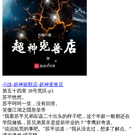
小說
-
超神寵獸店
-
超神宠兽店
第五十四章 38号荒区-p3
苏平恍然。
苏平呵呵一笑，没有回答。
笑傲江湖之隱形皇帝
“我看苏平兄弟应该二十出头的样子吧，这个年龄一般都还在
学院修炼，苏兄弟莫非是提前毕业的？”李鹰好奇道。
“说说拓荒的事吧。”苏平说道：“我从没去过，想多了解点。”