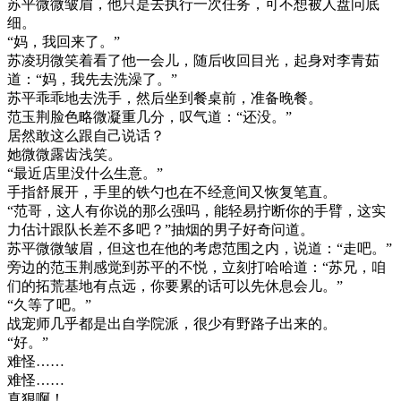
苏平微微皱眉，他只是去执行一次任务，可不想被人盘问底
细。
“妈，我回来了。”
苏凌玥微笑着看了他一会儿，随后收回目光，起身对李青茹
道：“妈，我先去洗澡了。”
苏平乖乖地去洗手，然后坐到餐桌前，准备晚餐。
范玉荆脸色略微凝重几分，叹气道：“还没。”
居然敢这么跟自己说话？
她微微露齿浅笑。
“最近店里没什么生意。”
手指舒展开，手里的铁勺也在不经意间又恢复笔直。
“范哥，这人有你说的那么强吗，能轻易拧断你的手臂，这实
力估计跟队长差不多吧？”抽烟的男子好奇问道。
苏平微微皱眉，但这也在他的考虑范围之内，说道：“走吧。”
旁边的范玉荆感觉到苏平的不悦，立刻打哈哈道：“苏兄，咱
们的拓荒基地有点远，你要累的话可以先休息会儿。”
“久等了吧。”
战宠师几乎都是出自学院派，很少有野路子出来的。
“好。”
难怪……
难怪……
真狠啊！