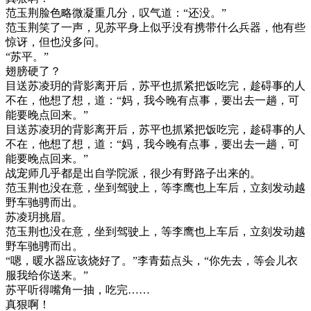
范玉荆脸色略微凝重几分，叹气道：“还没。”
范玉荆笑了一声，见苏平身上似乎没有携带什么兵器，他有些
惊讶，但也没多问。
“苏平。”
翅膀硬了？
目送苏凌玥的背影离开后，苏平也抓紧把饭吃完，趁碍事的人
不在，他想了想，道：“妈，我今晚有点事，要出去一趟，可
能要晚点回来。”
目送苏凌玥的背影离开后，苏平也抓紧把饭吃完，趁碍事的人
不在，他想了想，道：“妈，我今晚有点事，要出去一趟，可
能要晚点回来。”
战宠师几乎都是出自学院派，很少有野路子出来的。
范玉荆也没在意，坐到驾驶上，等李鹰也上车后，立刻发动越
野车驰骋而出。
苏凌玥挑眉。
范玉荆也没在意，坐到驾驶上，等李鹰也上车后，立刻发动越
野车驰骋而出。
“嗯，暖水器应该烧好了。”李青茹点头，“你先去，等会儿衣
服我给你送来。”
苏平听得嘴角一抽，吃完……
真狠啊！