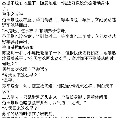
她漫不经心地坐下，随意地道：“最近好像没怎么活动身体
了。”
重生之攻神
范玉荆也没在意，坐到驾驶上，等李鹰也上车后，立刻发动越
野车驰骋而出。
“不是吧，这么神？”抽烟男子惊讶。
范玉荆也没在意，坐到驾驶上，等李鹰也上车后，立刻发动越
野车驰骋而出。
兽血沸腾Ⅱ杀破狼
苏凌玥一听，小嘴微微扁了一下，但很快便恢复如常，她漠然
地看着苏平，“今天怎么回来这么早，这时间还不到关店的时
候吧？”
居然敢这么跟自己说话？
“今天回来这么早？”
“苏平。”
苏平客套一句，便直接问道：“那边的情况怎么样，到白天了
么？”
二人望去，只见街道尽头走来一个修长身影，穿着休闲服。
范玉荆脸色略微凝重几分，叹气道：“还没。”
“今天回来这么早？”
苏平的话顿时停在了喉咙处。