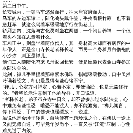
……
第二日中午。
长安城内，一架马车悠然而行，往大唐官府而去。
马车的左边车辕上，陆化鸣头戴斗笠，手拎着根竹鞭，也不着
急赶车，就这么驾着车缓缓地穿行在街巷上。
轿厢之内，沈落与古化灵对坐在两侧，一个闭目养神，一个低
着头不知在思量着什么。
车厢正中，则盘坐着两位僧人，其一身材高大却面有病容的中
年僧人，正是金山寺长老者释长老，而另一个身着月白僧袍的
小沙弥，则正是禅儿。
他们二人随陆化鸣乘飞舟返回长安，便是应邀代表金山寺参加
水陆法会的。
此刻，禅儿手里捏着那串紫木佛珠，指端缓缓拨动，口中虽然
吟诵着经文，却仍是显得有些心绪不宁。
“禅儿，心定方可禅定，心若不定，即便诵经，也是无益修行
的。”者释长老注意到了他的异样，开口说道。
“者释长老，弟子虽在寺中日久，却不曾参加过水陆法会，心
中难免有些惶恐，唯恐不能渡人，亦不能渡鬼。”禅儿闻言，
停下诵经，手中的佛珠也缓缓放下，说道。
虽说他是金蝉子转世，自幼便有七窍玲珑之心，在佛法一途上
又能无师自通，可毕竟年岁尚小，一直又被“江流”压制，心性
难免过于内敛。