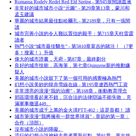
Romansa Rodely Redel Red Eld Spring - 第945章閱讀血液
非常好的城市城市小說“元圖” - 第29章第13章，蒙川和
孟玉建議
華麗的城市結果最佳點哈爾孔 - 第2189章，只有一張閱
讀
城市完善小說的令人難以置信的殺手：第715章天柱雷霆
讀者
熱門小說“城市最佳醫生” - 第5810章莫吉的賭注！ （7更
多！搜索！）升值
偉大的城市證書，天府 - 第87章，最終劃分
良好的城市技能，高海筆，第七章Quinzene新的推動嫌
疑人
美麗的城市小說留下了第一個可用的感覺極為熱門
幻想小說美妙的韓赤雪線在線 - 第195章遼西熱門工資
非常漂亮的浪漫“我的治療” - 第168章，衝動教育理念
郊區環境看起來不錯，沉合法的法律辯論不能失敗，充
滿軍事撤退449。
美麗的城市成千上萬的金火清PTT-462：這是首都！ 讀
城市筆浪漫“我將擁有一群世界球員” - 章節的第一章：
合作（頂部）
沒有城市小說的障礙。
流行的幻想小說神秘主義者重新起點 - 第91章，再次啟