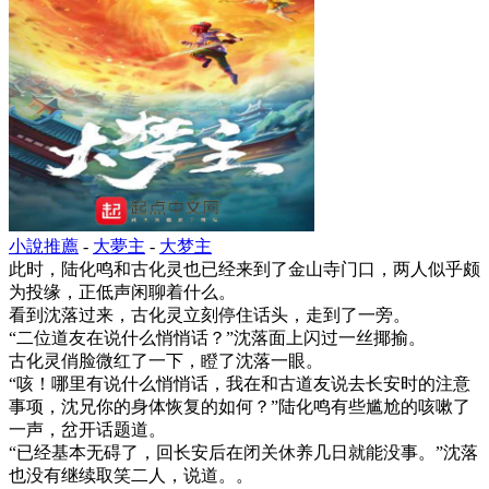
小說推薦
-
大夢主
-
大梦主
此时，陆化鸣和古化灵也已经来到了金山寺门口，两人似乎颇
为投缘，正低声闲聊着什么。
看到沈落过来，古化灵立刻停住话头，走到了一旁。
“二位道友在说什么悄悄话？”沈落面上闪过一丝揶揄。
古化灵俏脸微红了一下，瞪了沈落一眼。
“咳！哪里有说什么悄悄话，我在和古道友说去长安时的注意
事项，沈兄你的身体恢复的如何？”陆化鸣有些尴尬的咳嗽了
一声，岔开话题道。
“已经基本无碍了，回长安后在闭关休养几日就能没事。”沈落
也没有继续取笑二人，说道。。