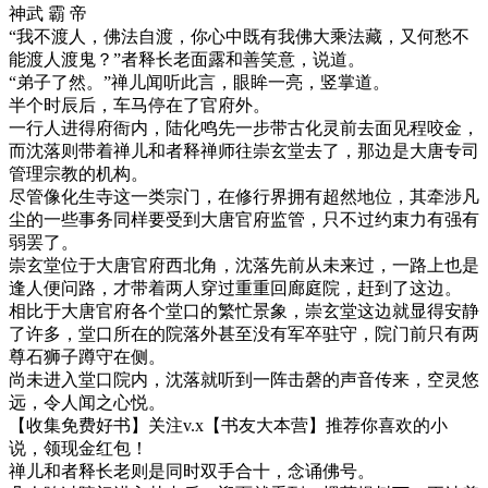
神武 霸 帝
“我不渡人，佛法自渡，你心中既有我佛大乘法藏，又何愁不
能渡人渡鬼？”者释长老面露和善笑意，说道。
“弟子了然。”禅儿闻听此言，眼眸一亮，竖掌道。
半个时辰后，车马停在了官府外。
一行人进得府衙内，陆化鸣先一步带古化灵前去面见程咬金，
而沈落则带着禅儿和者释禅师往崇玄堂去了，那边是大唐专司
管理宗教的机构。
尽管像化生寺这一类宗门，在修行界拥有超然地位，其牵涉凡
尘的一些事务同样要受到大唐官府监管，只不过约束力有强有
弱罢了。
崇玄堂位于大唐官府西北角，沈落先前从未来过，一路上也是
逢人便问路，才带着两人穿过重重回廊庭院，赶到了这边。
相比于大唐官府各个堂口的繁忙景象，崇玄堂这边就显得安静
了许多，堂口所在的院落外甚至没有军卒驻守，院门前只有两
尊石狮子蹲守在侧。
尚未进入堂口院内，沈落就听到一阵击磬的声音传来，空灵悠
远，令人闻之心悦。
【收集免费好书】关注v.x【书友大本营】推荐你喜欢的小
说，领现金红包！
禅儿和者释长老则是同时双手合十，念诵佛号。