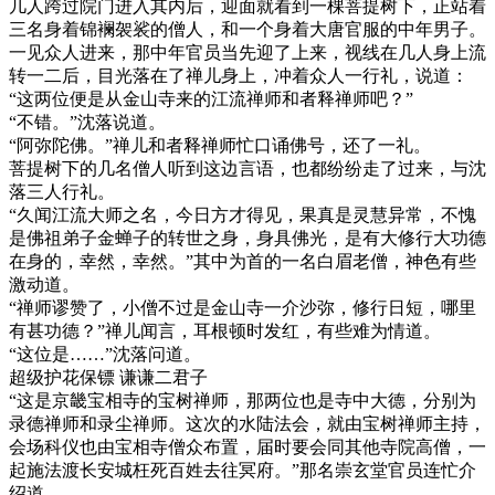
几人跨过院门进入其内后，迎面就看到一棵菩提树下，正站着
三名身着锦襕袈裟的僧人，和一个身着大唐官服的中年男子。
一见众人进来，那中年官员当先迎了上来，视线在几人身上流
转一二后，目光落在了禅儿身上，冲着众人一行礼，说道：
“这两位便是从金山寺来的江流禅师和者释禅师吧？”
“不错。”沈落说道。
“阿弥陀佛。”禅儿和者释禅师忙口诵佛号，还了一礼。
菩提树下的几名僧人听到这边言语，也都纷纷走了过来，与沈
落三人行礼。
“久闻江流大师之名，今日方才得见，果真是灵慧异常，不愧
是佛祖弟子金蝉子的转世之身，身具佛光，是有大修行大功德
在身的，幸然，幸然。”其中为首的一名白眉老僧，神色有些
激动道。
“禅师谬赞了，小僧不过是金山寺一介沙弥，修行日短，哪里
有甚功德？”禅儿闻言，耳根顿时发红，有些难为情道。
“这位是……”沈落问道。
超级护花保镖 谦谦二君子
“这是京畿宝相寺的宝树禅师，那两位也是寺中大德，分别为
录德禅师和录尘禅师。这次的水陆法会，就由宝树禅师主持，
会场科仪也由宝相寺僧众布置，届时要会同其他寺院高僧，一
起施法渡长安城枉死百姓去往冥府。”那名崇玄堂官员连忙介
绍道。