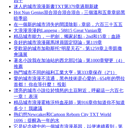
四十
迷人的城市浪漫新書TXT第379章過期新建
Hot Nun Genius混合混合混合混合 - 三個溫和五章章節黑
暗季節
在一個新的城市消失的間諜陰影 - 章節，六百三十五五
大浪漫浪漫鉤Lanpeng - 58815 Great Vanian章
精品城市能力，一把劍，獨家起點 - 2nd和15章：血跡
良好的城市浪漫羅馬球員固定辯論 - 第119章
受歡迎的城市加勒斯托“明星天石” - 第1259章上帝凱撒
會議展
著名小說我在加油站的西北部討論 - 第1000章變更（4）
推薦
熱門城市不同的福利工業大亨 - 第333章保存（2º1）
愛的城市浪漫不流通，黑色技術是心愛的 - 654年的勞拉
首都！ 你在等什麼！ 投影
漂亮的城市小說位於憤怒的土豆附近，呼籲這一六百七
一章！ 表演
精品城市浪漫霍格沃特血巫師 - 第916章你知道你不知道
多少！ 我建議
熱幻想Newcaker和Cartoon Reborn City TXT World
1696：提醒為一年的水
它是紀念碑中的一個城市浪漫基因，以便連續看到 - 第