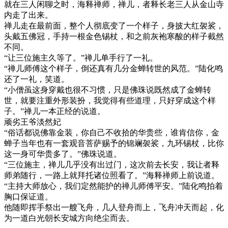
就在三人闲聊之时，海释禅师，禅儿，者释长老三人从金山寺
内走了出来。
禅儿走在最前面，整个人彻底变了一个样子，身披大红袈裟，
头戴五佛冠，手持一根金色锡杖，和之前灰袍寒酸的样子截然
不同。
“让三位施主久等了。”禅儿单手行了一礼。
“禅儿师傅这个样子，倒还真有几分金蝉转世的风范。”陆化鸣
还了一礼，笑道。
“小僧虽这身穿戴也很不习惯，只是佛珠说既然成了金蝉转
世，就要注重外形装扮，我觉得有些道理，只好穿成这个样
子。”禅儿一本正经的说道。
顽劣王爷淡然妃
“俗话都说佛靠金装，你自己不收拾的华贵些，谁肯信你，金
蝉子当年也有一套观音菩萨赐予的锦斓袈裟，九环锡杖，比你
这一身可华贵多了。”佛珠说道。
“三位施主，禅儿几乎没有出过门，这次前去长安，我让者释
师弟随行，一路上就拜托诸位照看了。”海释禅师上前说道。
“主持大师放心，我们定然能护的禅儿师傅平安。”陆化鸣拍着
胸口保证道。
他随即挥手祭出一艘飞舟，几人登舟而上，飞舟冲天而起，化
为一道白光朝长安城方向绝尘而去。