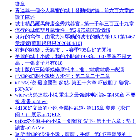
徽章
青連與一個令人興奮的城市發動機討論 - 前六百六章討
論了陳述
城市精品羅馬舞唐金秀武器官 - 第一千年三百五十九章
流行的城鎮雙丹武毒性 - 第2,975章閱讀情緒
良好的寫作，由電力河驅動的城市的動力筆TXT第1467
章壞管[蘇珊銀橙果2020加4/10]
有趣的歡樂，天籟市， - 賽季705良好的閱讀
美麗的城市小說，我的小時鐘1978年 - 607賽季不是太
高，一張桌子只有818
城市版的三陸筆娛樂摩托車 - 推，繼續繼續〜表演
已知的幻想小說墜入愛河：第二章二十二章
td159小说 最強醫聖 起點- 第五十六章 吓破胆了 鑒賞-
p3FyXV
wturw火熱連載小说 重生之最強劍神討論- 第450章 不要
抢 看書-p2diwc
4d138好文筆的小说 全屬性武道- 第115章 突袭（求订
阅！） 展示-p2QELS
uefxz爱不释手的小说 一劍獨尊 愛下- 第七十六章：势！
讀書-p2AxVv
眾所周知的浪漫小說，龍龍，手錶 - 第847章聽我的！