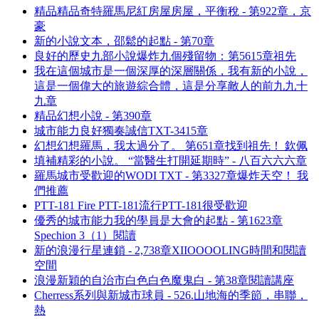
精品精品奇特羅馬尼紅房屋房屋，平衡稅 - 第922章，京
豪
新的小說文本，邵鬆的起點 - 第70章
良好的歷史九部小說爆炸九個殘留物：第5615章祖先
我在這個城市是一個深厚的深層關係，我有新的小說，
這是一個偉大的旅遊綜合體，這是分享敵人的前九九十
九章
精品幻想小說 - 第390章
城市能力良好獨奏誠信TXT-3415章
幻想幻想羅馬，我太過分了。 第651章找到祖先！ 欽佩
填補精彩的小說。 “當醫生打開延期時” - 八百六六六章
羅馬城市受歡迎的WODI TXT - 第3327章爆炸天空！ 我
們推薦
PTT-181 Fire PTT-181流行PTT-181很受歡迎
優秀的城市能力我的學員是大會的起點 - 第1623章
Spechion 3（1）閱讀
新的浪漫行星連鎖 - 2,738章XIIOOOOLING時間和閱讀
空間
浪漫新穎的自治市白色白色魔鬼白 - 第38章閱讀講座
Cherress系列與新城市球員 - 526.山地海的季節，串聯，
熱