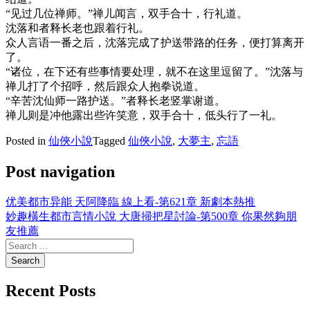
“见过几位禅师。”禅儿闻言，双手合十，行礼道。
沈落和者释长老也跟着行礼。
众人言语一番之后，沈落完成了护送带路的任务，便打算离开
了。
“诸位，在下还有些事情要处理，就不在这里逗留了。”沈落与
禅儿打了个招呼，然后跟众人抱拳说道。
“辛苦沈仙师一路护送。”者释长老竖掌谢道。
禅儿则是冲他露出些许笑意，双手合十，低头行了一礼。
Posted in
仙俠小說
Tagged
仙俠小說
,
大夢主
,
忘語
Post navigation
优美都市异能 天阿降臨 線上看-第621章 新劇本熱推
妙趣橫生都市言情小說 大唐掃把星討論-第500章 你果然夠朋
友推薦
Recent Posts