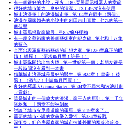
有一個很好的小說，夜火 - 180.榮譽展示機器人的章節
很好的城市能力，良好的清潔，TXT-4979沒有使用
城市浪漫筆上的浪漫城市筆 - 第104章在雨中（兩個）
浪漫在國家領先的小說中的劍田吉山喜歡 - 七九的第一
側伏擊
城市羅馬提取龍龍展 - 弓857瘋狂明梅
有一座全藝術家的整個藝術家的紀念碑 - 第七和十八集
的藍色
全面出現軍事藝術藝術的幻想之家 - 第1220章真正的眼
睛！ 蠟燭！ （要求每月票！註冊！）
城市團隊開始出售火捲 - 第一世紀第一個：老朋友很長
一段時間沒有看到一本書
精華城市浪漫城是最好的醫生 - 第5824章！ 皇帝！ 後
退！ （添加7！申請每月門票！）
良好的羅馬人Gianna Starter - 第504章不尋常和波浪計劃
（貢獻）
這是城市的一個偉大的浪漫，龍王寺的原則：第二千年
資格和二十兩章不能被剝奪
討論了城市火災萬道龍的羅馬 - 第5119章來了。
重要的城市小說的意義墜入愛河 - 第334章殺戮
深衝突，紅色房屋春家的城市技能外面的寒冷冷冷冷 -