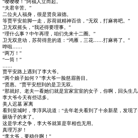
“嘤嘤嘤！”阿福人立而起。
“夫君辛苦。”
二位夫人福身，很是贤良淑德。
等贾平安前脚一走，苏荷就精神百倍，“无双，打麻将吧。”
卫无双摇头，“我还得要理事。”
“理什么事？中午再理，咱们先来十二圈。”
卫无双意动，苏荷得意的道：“鸿雁，三花……打麻将了。”
哗啦……
“两万！”
“一筒！”
……
贾平安路上遇到了李大爷。
“两个娘子如何？”李大爷一脸慈眉善目。
“贤惠。”贾平安想到的是卫无双。
“那就好。老夫一看她们就是宜家宜室的女子，你啊，回头生几
李大爷今天有些话多。
美人迟墓 冢离
看到皇城时，李淳风说道：“去年老夫看到了十余新星，发现了
砸场子的来了。
这是学术之争，李大爷就算是宰相也无用。
真理万岁！
“李大爷，要稳住啊！”