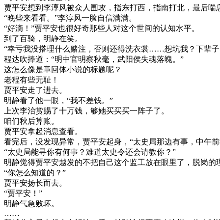
贾平安想到李淳风被众人围攻，指东打西，指南打北，最后喘息
“晚些来看看。”李淳风一脸自信满满。
“好滴！”贾平安也很好奇那些人对这个世间的认知水平。
到了百骑，明静在笑。
“幸亏我没搭理什么赌注，否则还得洗衣裳……想坑我？下辈子
程达吹捧道：“明中官明察秋毫，武阳侯失魂落魄。”
这怎么像是章回体小说的标题呢？
老程有些无耻！
贾平安走了进去。
明静看了他一眼，“我不差钱。”
上次李治赏赐了十万钱，够她买买买一阵子了。
咱们秋后算账。
贾平安拿起消息查看。
看完后，没发现异常，贾平安起身，“太史局那边有事，中午前
“太史局能寻你有何事？难道太史令还会请教你？”
明静觉得贾平安越发的不把自己这个监工放在眼里了，脱岗的
“你怎么知道的？”
贾平安扬长而去。
“贾平安！”
明静气急败坏。
……