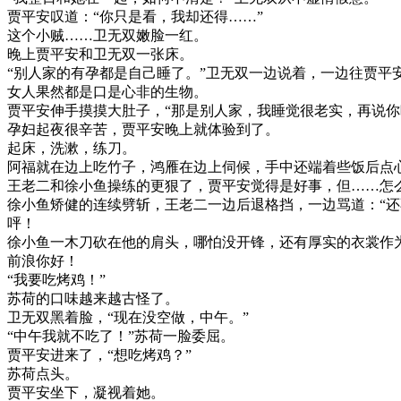
贾平安叹道：“你只是看，我却还得……”
这个小贼……卫无双嫩脸一红。
晚上贾平安和卫无双一张床。
“别人家的有孕都是自己睡了。”卫无双一边说着，一边往贾平
女人果然都是口是心非的生物。
贾平安伸手摸摸大肚子，“那是别人家，我睡觉很老实，再说你
孕妇起夜很辛苦，贾平安晚上就体验到了。
起床，洗漱，练刀。
阿福就在边上吃竹子，鸿雁在边上伺候，手中还端着些饭后点
王老二和徐小鱼操练的更狠了，贾平安觉得是好事，但……怎
徐小鱼矫健的连续劈斩，王老二一边后退格挡，一边骂道：“还
呯！
徐小鱼一木刀砍在他的肩头，哪怕没开锋，还有厚实的衣裳作
前浪你好！
“我要吃烤鸡！”
苏荷的口味越来越古怪了。
卫无双黑着脸，“现在没空做，中午。”
“中午我就不吃了！”苏荷一脸委屈。
贾平安进来了，“想吃烤鸡？”
苏荷点头。
贾平安坐下，凝视着她。