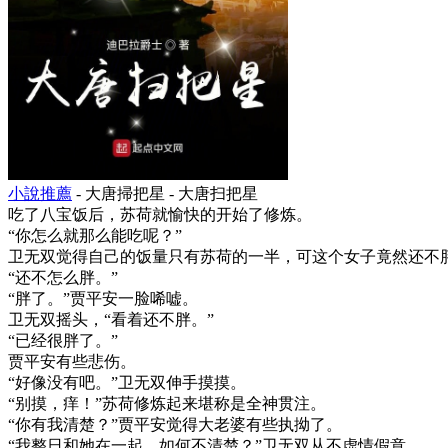
小說推薦
- 大唐掃把星 - 大唐扫把星
吃了八宝饭后，苏荷就愉快的开始了修炼。
“你怎么就那么能吃呢？”
卫无双觉得自己的饭量只有苏荷的一半，可这个女子竟然还不
“还不怎么胖。”
“胖了。”贾平安一脸唏嘘。
卫无双摇头，“看着还不胖。”
“已经很胖了。”
贾平安有些悲伤。
“好像没有吧。”卫无双伸手摸摸。
“别摸，痒！”苏荷修炼起来堪称是全神贯注。
“你有我清楚？”贾平安觉得大老婆有些执拗了。
“我整日和她在一起，如何不清楚？”卫无双从不虚情假意。