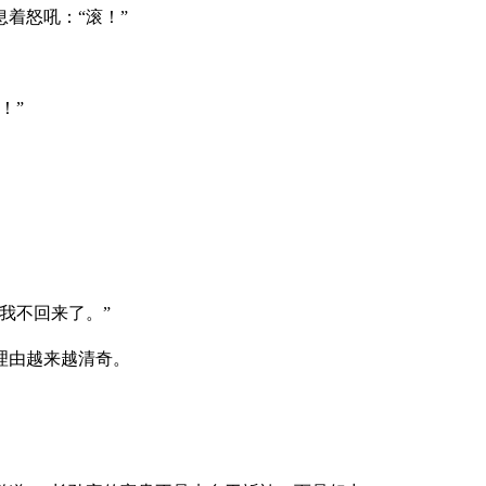
着怒吼：“滚！”
！”
我不回来了。”
理由越来越清奇。