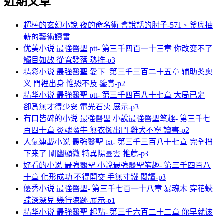
近期文章
超棒的玄幻小說 夜的命名術 會說話的肘子-571、釜底抽
薪的藝術讀書
优美小说 最強醫聖 ptt- 第三千四百一十三章 你改变不了
觸目如故 從寬發落 熱推-p3
精彩小说 最強醫聖 愛下- 第三千三百二十五章 辅助类奥
义 門裡出身 惟恐不及 鑒賞-p2
精华小说 最強醫聖 ptt- 第三千四百八十七章 大局已定
卻爲無才得少安 電光石火 展示-p3
有口皆碑的小说 最強醫聖 小說最強醫聖笔趣- 第三千七
百四十章 炎魂魔牛 無衣懶出門 雞犬不寧 讀書-p2
人氣連載小说 最強醫聖 txt- 第三千三百八十七章 完全挡
下来了 闡幽顯微 特異陽臺雲 推薦-p3
好看的小说 最強醫聖 小說最強醫聖笔趣- 第三千四百八
十章 化形成功 不得開交 手無寸鐵 閲讀-p3
優秀小说 最強醫聖- 第三千七百一十八章 暴魂木 穿花蛺
蝶深深見 幾行陳跡 展示-p1
精华小说 最強醫聖 起點- 第三千六百二十二章 你早就该