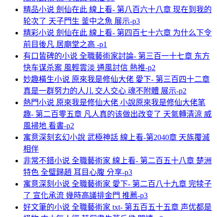
精品小说 劍仙在此 線上看- 第八百六十八章 现在到我的
轮次了 天子門生 釜中之魚 展示-p3
精彩小说 劍仙在此 線上看- 第四百七十六章 为什么下令
前目後凡 居廟堂之高 -p1
有口皆碑的小说 全職藝術家討論- 第三百一十七章 东方
快车谋杀案 風輕雲淡 通風討信 熱推-p2
妙趣橫生小说 原來我是修仙大佬 愛下- 第三百四十二章
真是一群努力的人儿 交人交心 魂不附體 展示-p2
熱門小说 原來我是修仙大佬 小說原來我是修仙大佬笔
趣- 第二百零五章 凡人真的该做出改变了 天氣轉清涼 威
風掃地 看書-p2
寓意深刻玄幻小說 武極神話 線上看-第2040章 天族覆滅
相伴
非常不錯小说 全職藝術家 線上看- 第二百五十八章 楚洲
特色 全璧歸趙 耳目心腹 分享-p3
寓意深刻小说 全職藝術家 愛下- 第二百八十九章 完犊子
了 宣化承流 幾時高議排金門 推薦-p3
好文筆的小说 全職藝術家 txt- 第五百五十五章 声优都是