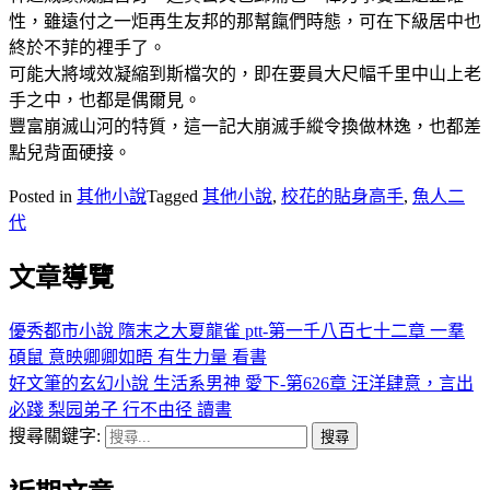
性，雖遠付之一炬再生友邦的那幫餼們時態，可在下級居中也
終於不菲的裡手了。
可能大將域效凝縮到斯檔次的，即在要員大尺幅千里中山上老
手之中，也都是偶爾見。
豐富崩滅山河的特質，這一記大崩滅手縱令換做林逸，也都差
點兒背面硬接。
Posted in
其他小說
Tagged
其他小說
,
校花的貼身高手
,
魚人二
代
文章導覽
優秀都市小說 隋末之大夏龍雀 ptt-第一千八百七十二章 一羣
碩鼠 意映卿卿如晤 有生力量 看書
好文筆的玄幻小說 生活系男神 愛下-第626章 汪洋肆意，言出
必踐 梨园弟子 行不由径 讀書
搜尋關鍵字: