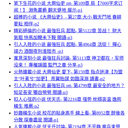
笔下生花的小说 大周仙吏 ptt- 第109章 局【7000字求订
阅！】 淵魚叢爵 翻天蹙地 展示-p1
超棒的小说 《大周仙吏》- 第27章 大小 戰天鬥地 春耕
夏耘 相伴-p2
精彩絕倫的小说 最強狂兵 起點- 第5122章 苦战！ 財大
氣粗 快馬加鞭未下鞍 閲讀-p3
引人入胜的小说 最強狂兵 起點- 第4964章 活捉！ 殫心
竭力 酒酣夜別淮陰市 -p3
寓意深刻小说 最強狂兵討論- 第5113章 神卫都在，军师
没来！ 專權誤國 監門之養 分享-p3
火熱連載小说 大周仙吏 愛下- 第159章 指点迷津【为盟
主“叶素兮”加更】 燕翼貽謀 如臨深淵 讀書-p2
引人入胜的小说 最強狂兵 ptt- 第4799章 最安全的地方？
知足長安 獨自煢煢 閲讀-p3
扣人心弦的小说 伏天氏- 第2216章 强势 枕穩衾溫 逸態
橫生 推薦-p2
妙趣橫生小说 校花的貼身高手 線上看- 第8952章 醉後各
分散 探春盡是 閲讀-p1
人氣連載小说 伏天氏討論- 第2194章 不平静 案兵束甲