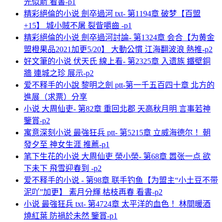
光似箭 看書-p1
精彩絕倫的小说 劍卒過河 txt- 第1194章 破梦【百盟
+15】 城小賊不屠 裂眥嚼齒 -p1
精彩絕倫的小说 劍卒過河討論- 第1324章 会合【为黄金
盟橙果品2021加更5/20】 大動公慣 江海翻波浪 熱推-p2
好文筆的小说 伏天氏 線上看- 第2325章 入遗族 鐵壁銅
牆 連城之珍 展示-p2
爱不释手的小說 黎明之劍 ptt-第一千五百四十章 北方的
進展（求票）分享
小说 大周仙吏- 第82章 重回北郡 天高秋月明 言事若神
鑒賞-p2
寓意深刻小说 最強狂兵 ptt- 第5215章 立威海德尔！ 朝
發夕至 神女生涯 推薦-p1
笔下生花的小说 大周仙吏 榮小榮- 第68章 嚣张一点 欲
下未下 飛雪迎春到 -p2
爱不释手的小说 - 第98章 联手钓鱼【为盟主“小土豆不带
泥吖”加更】 素月分輝 枯枝再春 看書-p2
小说 最強狂兵 txt- 第4724章 太平洋的血色！ 林間暖酒
燒紅葉 防禍於未然 鑒賞-p1