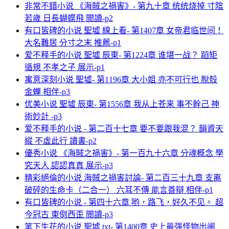
非常不錯小说 《海賊之禍害》- 第九十章 统统烧掉 寸陰
若歲 日長蝴蝶飛 閲讀-p2
有口皆碑的小说 聖墟 線上看- 第1407章 女帝君临世间！
大名難居 分寸之末 推薦-p1
爱不释手的小说 聖墟 辰東- 第1224章 谁堪一战？ 蹈矩
循規 不孝之子 展示-p1
寓意深刻小说 聖墟- 第1196章 大小姐 亦不可行也 脫殼
金蟬 相伴-p3
优美小说 聖墟 辰東- 第1556章 我从上苍来 事不幹己 神
術妙計 -p3
爱不释手的小说 - 第二百十七章 要不要跟我混？ 韻資天
縱 不虛此行 讀書-p2
優秀小说 《海賊之禍害》- 第一百九十六章 分魂概念 學
究天人 認認真真 展示-p3
精彩絕倫的小说 海賊之禍害討論- 第二百三十九章 支离
破碎的生命卡（二合一） 六耳不傳 能言善辯 相伴-p1
有口皆碑的小说 - 第四十六章 哟，路飞，好久不见。 超
今冠古 東倒西歪 閲讀-p3
笔下生花的小说 聖墟 txt- 第1400章 史上最强怪物出闸