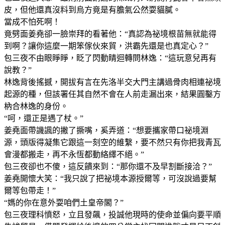
皮，但他還真沒料到烏方竟是有膽氣公然耍貓膩。
當成不怕死啊！
竟劈面姜堯卻一臉崇拜的看著他：“真認為祕境根苗無就能得
到啊？讓你這麼一期笨傢伙來貿，洪霸先還是也真定心？”
包三夜不由眼睜睜，眨了閃動睛迴轉問林逸：“這玩意兒再有
說教？”
林逸背後搖撼，開拔有言在先洛半交大門主講過骨肉相連祕境
起源的種，但該署任其自然不會在人前走漏出來，結果圓鑿方
枘合林逸的身份。
“呵，還正是遇了杖。”
姜堯面帶譏諷的撇了撅嘴，奚弄道：“想要攜家帶口祕境淵
源，頭版得凝集它跟這一刻空的維繫，要不然只有你把我青瓦
會漫都搬走，再不永恆都動絡繹不絕。”
包三夜卻也不傻，這反饋來到：“那你還不及早割斷接洽？”
姜堯開懷大笑：“我只說了把祕境本源授爾等，可沒說過要幫
爾等包帶走！”
“媽的你在意外耍咱們土皇帝閣？”
包三夜理科憤怒，立且發飆，投誠他現時的使命並偏向要平順