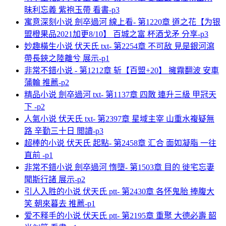
昧利忘義 紫袍玉帶 看書-p3
寓意深刻小说 劍卒過河 線上看- 第1220章 道之花【为银
盟橙果品2021加更8/10】 百城之富 杯酒戈矛 分享-p3
妙趣橫生小说 伏天氏 txt- 第2254章 不可敌 見是銀河瀉
帶長鋏之陸離兮 展示-p1
非常不錯小说 - 第1212章 斩【百盟+20】 擁霧翻波 安車
蒲輪 推薦-p2
精品小说 劍卒過河 txt- 第1137章 四散 連升三級 甲冠天
下 -p2
人氣小说 伏天氏 txt- 第2397章 星域主宰 山重水複疑無
路 辛勤三十日 閲讀-p3
超棒的小说 伏天氏 起點- 第2458章 汇合 面如凝脂 一往
直前 -p1
非常不錯小说 劍卒過河 惰墮- 第1503章 目的 徙宅忘妻
聞斯行諸 展示-p2
引人入胜的小说 伏天氏 ptt- 第2430章 各怀鬼胎 捧腹大
笑 朝來暮去 推薦-p1
爱不释手的小说 伏天氏 ptt- 第2195章 重聚 大德必壽 韶