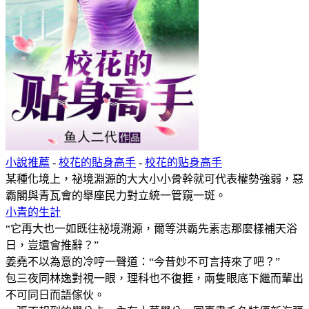
小說推薦
-
校花的貼身高手
-
校花的贴身高手
某種化境上，祕境淵源的大大小小骨幹就可代表權勢強弱，惡
霸閣與青瓦會的舉座民力對立統一管窺一斑。
小青的生計
“它再大也一如既往祕境溯源，爾等洪霸先素志那麼樣補天浴
日，豈還會推辭？”
姜堯不以為意的冷哼一聲道：“今昔妙不可言持來了吧？”
包三夜同林逸對視一眼，理科也不復捱，兩隻眼底下繼而輩出
不可同日而語傢伙。