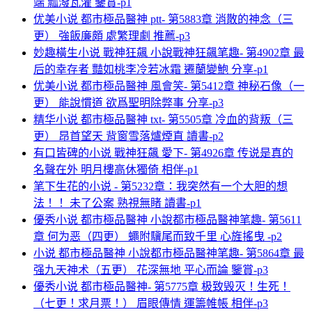
端 瓢潑瓦灌 鑒賞-p1
优美小说 都市極品醫神 ptt- 第5883章 消散的神念（三
更） 強飯廉頗 處繁理劇 推薦-p3
妙趣橫生小说 戰神狂飆 小說戰神狂飆笔趣- 第4902章 最
后的幸存者 豔如桃李冷若冰霜 遷蘭變鮑 分享-p1
优美小说 都市極品醫神 風會笑- 第5412章 神秘石像（一
更） 能說慣道 欲爲聖明除弊事 分享-p3
精华小说 都市極品醫神 txt- 第5505章 冷血的背叛（三
更） 昂首望天 背窗雪落爐煙直 讀書-p2
有口皆碑的小说 戰神狂飆 愛下- 第4926章 传说是真的
名聲在外 明月樓高休獨倚 相伴-p1
笔下生花的小说 - 第5232章：我突然有一个大胆的想
法！！ 未了公案 熟視無睹 讀書-p1
優秀小说 都市極品醫神 小說都市極品醫神笔趣- 第5611
章 何为恶（四更） 蠅附驥尾而致千里 心旌搖曳 -p2
小说 都市極品醫神 小說都市極品醫神笔趣- 第5864章 最
强九天神术（五更） 花深無地 平心而論 鑒賞-p3
優秀小说 都市極品醫神- 第5775章 极致毁灭！生死！
（七更！求月票！） 眉眼傳情 運籌帷帳 相伴-p3