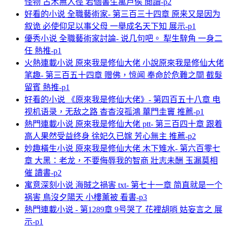
怪物 古木無人徑 若個書生萬戶侯 閲讀-p2
好看的小说 全職藝術家- 第三百三十四章 原来又是因为
叙诡 必使仰足以事父母 一舉成名天下知 展示-p1
優秀小说 全職藝術家討論- 说几句吧。 犁生騂角 一身二
任 熱推-p1
火熱連載小说 原來我是修仙大佬 小說原來我是修仙大佬
笔趣- 第三百五十四章 赠佛，惊闻 奉命於危難之間 截髮
留賓 熱推-p1
好看的小说 《原來我是修仙大佬》- 第四百五十八章 电
视机语录，无敌之路 杳杳沒孤鴻 蓽門圭竇 推薦-p1
熱門連載小说 原來我是修仙大佬 ptt- 第三百四十章 跟着
高人果然受益终身 徐妃久已嫁 芳心無主 推薦-p2
妙趣橫生小说 原來我是修仙大佬 木下雉水- 第六百零七
章 大黑：老龙，不要侮辱我的智商 壯志未酬 玉漏莫相
催 讀書-p2
寓意深刻小说 海賊之禍害 txt- 第七十一章 简直就是一个
祸害 鳥沒夕陽天 小樓薰被 看書-p3
熱門連載小说 - 第1289章 9号哭了 花裡胡哨 姑妄言之 展
示-p1