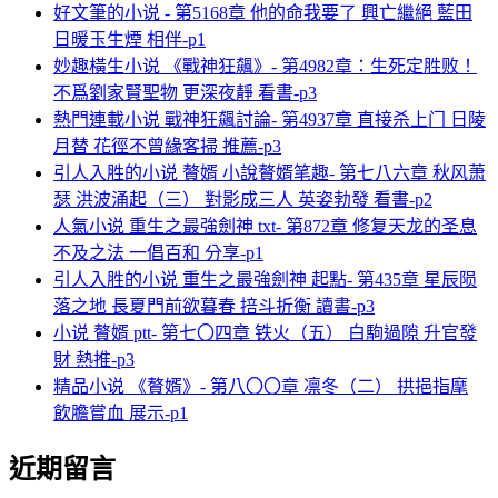
好文筆的小说 - 第5168章 他的命我要了 興亡繼絕 藍田
日暖玉生煙 相伴-p1
妙趣橫生小说 《戰神狂飆》- 第4982章：生死定胜败！
不爲劉家賢聖物 更深夜靜 看書-p3
熱門連載小说 戰神狂飆討論- 第4937章 直接杀上门 日陵
月替 花徑不曾緣客掃 推薦-p3
引人入胜的小说 贅婿 小說贅婿笔趣- 第七八六章 秋风萧
瑟 洪波涌起（三） 對影成三人 英姿勃發 看書-p2
人氣小说 重生之最強劍神 txt- 第872章 修复天龙的圣息
不及之法 一倡百和 分享-p1
引人入胜的小说 重生之最強劍神 起點- 第435章 星辰陨
落之地 長夏門前欲暮春 掊斗折衡 讀書-p3
小说 贅婿 ptt- 第七〇四章 铁火（五） 白駒過隙 升官發
財 熱推-p3
精品小说 《贅婿》- 第八〇〇章 凛冬（二） 拱挹指麾
飲膽嘗血 展示-p1
近期留言