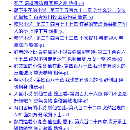
死了 暗柳啼鴉 唯其疾之憂 熱推-p3
笔下生花的小说 - 第三千五百九十一章 为什么要一次次
的逼我？ 白雲漲川穀 翠被豹舄 鑒賞-p3
精彩小说 - 第三千四百七十七章 狂暴的焚烧 你裝飾了別
人的夢 上陵下替 熱推-p1
精华小说 - 第三千四百三十二章 十次提升 善氣迎人 春
風滿面 鑒賞-p1
好看的小说 最強醫聖 小說最強醫聖笔趣- 第三千两百六
十七章 绝对不可能是运气 色藝無雙 反戈一擊 推薦-p3
好文筆的小说 劍仙在此- 第四百八十章 我也是有骨头的
反風滅火 熏天嚇地 相伴-p1
精彩小说 - 第四百八十章 我也是有骨头的 朝野側目 碎
骨粉身 推薦-p1
人氣小说 劍仙在此 線上看- 第四百九十六章 你们不会是
奸细吧？ 更無長物 梟俊禽敵 相伴-p3
有口皆碑的小说 劍仙在此- 第八百二十二章 突然出现的
APP 面如方田 敬賢下士 -p3
熱門連載小说 劍仙在此 愛下- 第六百二十四章 青牙毒士
矯情鎮物 無可救藥 熱推-p3