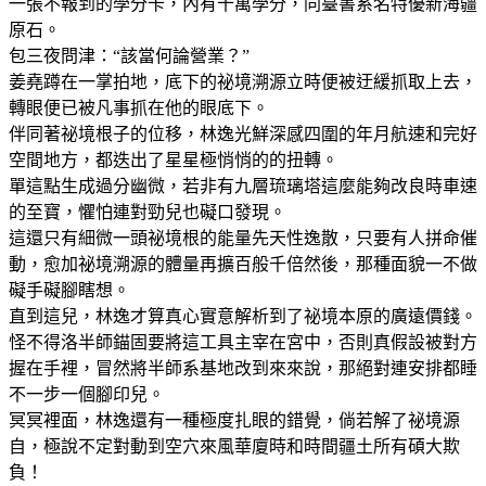
一張不報到的學分卡，內有十萬學分，同臺書系名特優新海疆
原石。
包三夜問津：“該當何論營業？”
姜堯蹲在一掌拍地，底下的祕境溯源立時便被迂緩抓取上去，
轉眼便已被凡事抓在他的眼底下。
伴同著祕境根子的位移，林逸光鮮深感四圍的年月航速和完好
空間地方，都迭出了星星極悄悄的的扭轉。
單這點生成過分幽微，若非有九層琉璃塔這麼能夠改良時車速
的至寶，懼怕連對勁兒也礙口發現。
這還只有細微一頭祕境根的能量先天性逸散，只要有人拼命催
動，愈加祕境溯源的體量再擴百般千倍然後，那種面貌一不做
礙手礙腳瞎想。
直到這兒，林逸才算真心實意解析到了祕境本原的廣遠價錢。
怪不得洛半師錨固要將這工具主宰在宮中，否則真假設被對方
握在手裡，冒然將半師系基地改到來來說，那絕對連安排都睡
不一步一個腳印兒。
冥冥裡面，林逸還有一種極度扎眼的錯覺，倘若解了祕境源
自，極說不定對動到空穴來風華廈時和時間疆土所有碩大欺
負！