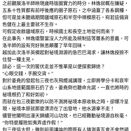
之前觀展洛半師映現歲時版圖實力的時分，林逸就輒在嫌疑，
五系十性質都有前呼後應的圈子原石，之中涵蓋了各系鋼種，
但可是並未聽過期間疆域原石和半空中規模原石，宛若這倆貨
色健在上最主要就不生存。
可假定收斂疆域原石，時候國土和長空土地從何而來？
在此事先，林逸還豎當沒人力所能及統制這等層系的意義，可
洛半師的設有完好無恙顛覆了早年回味。
越加此次洛半英模起對祕境淵源的急巴巴渴求，讓林逸按捺不
住發一種主見。
諒必，這一次的匿伏走並不惟單是以便探索歸途？
“心眼交錢，手腕交貨。”
對於姜堯的發起包三夜也灰飛煙滅講理，立即將學分卡和哀牢
山系地道範圍原石扔了去，姜堯倒也聽命允諾，一直也將時的
祕境根扔了和好如初。
而就在包三夜歡樂的以防不測將祕境本原收執之時，卻爆冷呈
現，祕境本原就那麼漂流在了出發地，他水源拿不走！
儘管他闡明出漫天錦繡河山功效，也已經難動祕境源自秋毫。
“你特麼履險如夷弄虛作假！”
包三夜這大怒，雖則前面講論的際既有人猜測青瓦會不會然頑