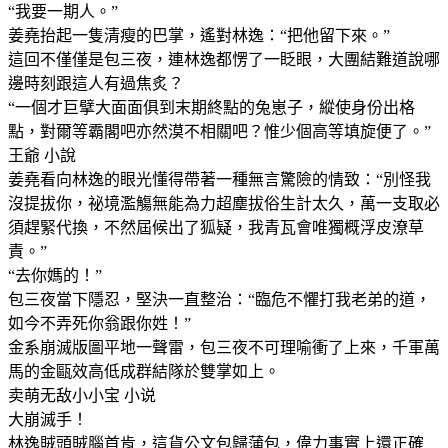
“我要一期人。”
姜堯抬起一隻清瘦的巴掌，遙對林逸：“把他留下來。”
這回不僅僅是包三夜，連林逸都愣了一眨眼，大團結難道說哪
邊時刻跟這人有過焦炙？
“一個才巨擘大面面俱到末期終點的兔崽子，縱使身份出格
點，對爾等霸閣吧亦然漠不相關吧？惟少個高等填旋便了。”
王爺 小說
姜堯看向林逸的眼光懂得帶著一種無言驚險的情致：“別怪我
沒提拔你，祕境濫觴無能為力超塵拔俗生計太久，萬一支取必
須趕緊代換，不然屆候出了狐疑，我青瓦會唯獨概浮皮潦草
責。”
“去你媽的！”
包三夜當下隱忍，堅決一直整治：“臨危不懼打我老弟的道，
如今不弄死你翁跟你姓！”
金系崩滅版圖平地一聲雷，包三夜不可理喻衝了上來，千軍萬
馬的金甌效高低成群結隊於雙掌如上。
卖萌无敌小小宝 小说
大崩滅手！
林逸賊頭賊腦首肯，這貨公文包歸蒲包，偉力事實上還正確