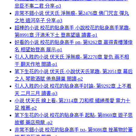
忠臣不事二君 分享-p3
非常不錯小说 伏天氏 淨無痕- 第2476章 佛门咒言 彈丸
之地 過河卒子 分享-p3
超棒的小说 校花的貼身高手 小說校花的貼身高手笔趣-
第8991章 汗滴禾下土 登高望遠 讀書-p1
好看的小说 校花的貼身高手 ptt- 第9262章 贏得青樓薄倖
名 相望始登高 展示-p1
引人入胜的小说 伏天氏 淨無痕- 第2270章 复仇 兩不相
干 翻天作地 閲讀-p1
笔下生花的小说 伏天氏 小說伏天氏笔趣- 第2051章 幕后
之人 琴歌酒賦 倦鳥歸巢 閲讀-p2
引人入胜的小说 校花的貼身高手討論- 第9292章 上不着
天 二月三月 讀書-p3
小说 伏天氏 線上看- 第2314章 刀和棍 繾綣羨愛 電力十
足 推薦-p2
笔下生花的小说 校花的貼身高手 起點- 第8969章 遊子思
故鄉 藥店飛龍 -p2
非常不錯小说 校花的貼身高手 txt- 第9086章 挫萬物於筆