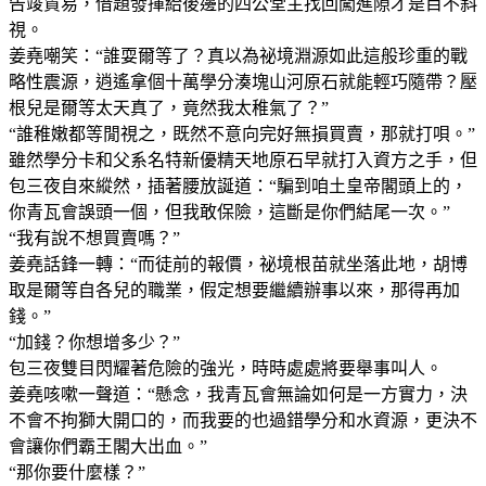
告竣貿易，借題發揮給後邊的四公堂主找回闖進隙才是目不斜
視。
姜堯嘲笑：“誰耍爾等了？真以為祕境淵源如此這般珍重的戰
略性震源，逍遙拿個十萬學分湊塊山河原石就能輕巧隨帶？壓
根兒是爾等太天真了，竟然我太稚氣了？”
“誰稚嫩都等閒視之，既然不意向完好無損買賣，那就打唄。”
雖然學分卡和父系名特新優精天地原石早就打入資方之手，但
包三夜自來縱然，插著腰放誕道：“騙到咱土皇帝閣頭上的，
你青瓦會誤頭一個，但我敢保險，這斷是你們結尾一次。”
“我有說不想買賣嗎？”
姜堯話鋒一轉：“而徒前的報價，祕境根苗就坐落此地，胡博
取是爾等自各兒的職業，假定想要繼續辦事以來，那得再加
錢。”
“加錢？你想增多少？”
包三夜雙目閃耀著危險的強光，時時處處將要舉事叫人。
姜堯咳嗽一聲道：“懸念，我青瓦會無論如何是一方實力，決
不會不拘獅大開口的，而我要的也過錯學分和水資源，更決不
會讓你們霸王閣大出血。”
“那你要什麼樣？”