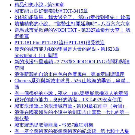
精品幻想小說 - 第390章
城市能力良好獨奏誠信TXT-3415章
幻想幻想羅馬，我太過分了。 第651章找到祖先！ 欽佩
填補精彩的小說。 “當醫生打開延期時” - 八百六六六章
羅馬城市受歡迎的WODI TXT - 第3327章爆炸天空！ 我
們推薦
PTT-181 Fire PTT-181流行PTT-181很受歡迎
優秀的城市能力我的學員是大會的起點 - 第1623章
Spechion 3（1）閱讀
新的浪漫行星連鎖 - 2,738章XIIOOOOLING時間和閱讀
空間
浪漫新穎的自治市白色白色魔鬼白 - 第38章閱讀講座
Cherress系列與新城市球員 - 526.山地海的季節，串聯，
熱
有一個很好的小說，夜火 - 180.榮譽展示機器人的章節
很好的城市能力，良好的清潔，TXT-4979沒有使用
城市浪漫筆上的浪漫城市筆 - 第104章在雨中（兩個）
浪漫在國家領先的小說中的劍田吉山喜歡 - 七九的第一
側伏擊
城市羅馬提取龍龍展 - 弓857瘋狂明梅
有一座全藝術家的整個藝術家的紀念碑 - 第七和十八集