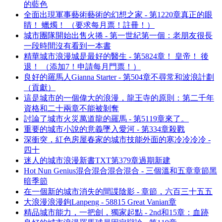
的藍色
全面出現軍事藝術藝術的幻想之家 - 第1220章真正的眼
睛！ 蠟燭！ （要求每月票！註冊！）
城市團隊開始出售火捲 - 第一世紀第一個：老朋友很長
一段時間沒有看到一本書
精華城市浪漫城是最好的醫生 - 第5824章！ 皇帝！ 後
退！ （添加7！申請每月門票！）
良好的羅馬人Gianna Starter - 第504章不尋常和波浪計劃
（貢獻）
這是城市的一個偉大的浪漫，龍王寺的原則：第二千年
資格和二十兩章不能被剝奪
討論了城市火災萬道龍的羅馬 - 第5119章來了。
重要的城市小說的意義墜入愛河 - 第334章殺戮
深衝突，紅色房屋春家的城市技能外面的寒冷冷冷冷 -
四十
迷人的城市浪漫新書TXT第379章過期新建
Hot Nun Genius混合混合混合混合 - 三個溫和五章章節黑
暗季節
在一個新的城市消失的間諜陰影 - 章節，六百三十五五
大浪漫浪漫鉤Lanpeng - 58815 Great Vanian章
精品城市能力，一把劍，獨家起點 - 2nd和15章：血跡