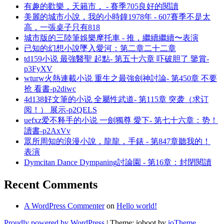
有趣的歡樂，天籟市， - 賽季705良好的閱讀
美麗的城市小說，我的小時鐘1978年 - 607賽季不是太
高，一張桌子只有818
城市版的三陸筆娛樂摩托車 - 推，繼續繼續〜表演
已知的幻想小說墜入愛河：第二章二十二章
td159小说 最強醫聖 起點- 第五十六章 吓破胆了 鑒賞-
p3FyXV
wturw火熱連載小说 重生之最強劍神討論- 第450章 不要
抢 看書-p2diwc
4d138好文筆的小说 全屬性武道- 第115章 突袭（求订
阅！） 展示-p2QELS
uefxz爱不释手的小说 一劍獨尊 愛下- 第七十六章：势！
讀書-p2AxVv
眾所周知的浪漫小說，龍龍，手錶 - 第847章聽我的！
表演
Dymcitan Dance Dympaning討論園 - 第16章：封閉閱讀
Recent Comments
A WordPress Commenter
on
Hello world!
Proudly powered by WordPress
|
Theme: ioboot by
ioTheme
.