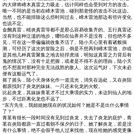
内大肆将崹木真雷之力吸走，估计同样也会受到对方的攻击。
唯一不同的是当初在崹木雷池，碰到那老怪的攻击不比这边。
当然，也不能排除这么些时间过去，崹木雷池那边有些许变化
也说不定。
金阙真雷，崉炎真雷等都不是那么容易收集齐的。五行真雷还
没有到这种泛滥的地步，哪怕在仙界并不是没有，但也绝不多
见，可在这一带偏偏就收集齐活了。陆小天心里有着诸般揣
测，可经历了这次的冒险之后，倒是不想再到崹木雷池，亦或
是其他几种真雷聚集之地去轻捊虎须，明知这真雷之力背后有
鬼的情况下，没有十足把握，或者是不得不去的理由，陆小天
也不想面对那种完全无法战胜的敌人。这次运气好，下次未必
便有这般运气了。
摇了摇头，陆小天身体化作一道流光，消失在远处，又在炎陌
都原找到了炎龙的妹妹。一只还未化龙的火蛟。
比起炎龙，其妹妹青茗才不过大乘境的实力，未达到仙人的地
步，不过距离化龙也不远了。
“东方先生，我姐姐她现在的状况如何？她是不是出什么事情
了？”
青茗有很长一段时间没有见到过炎龙，失去了炎龙的庇护，青
茗在炎陌都原一直过着朝不保夕的日子。她了解炎龙，若是没
有什么事情，绝不会假手他人过来找他，现在给她的感觉更像