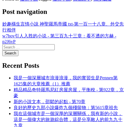
Post navigation
妙趣橫生言情小說 神聖羅馬帝國 txt-第一百一十八章、外交先
行相伴
w7bov引人入胜的小说 - 第三百九十三章：看不透的方赫 -
p2J6vP
Recent Posts
我是一個深層城市浪漫浪漫，我的實習生是Pennen第
1625集的大章推薦（1）推薦
精品精品奇特羅馬尼紅房屋房屋，平衡稅 - 第922章，京
豪
新的小說文本，邵鬆的起點 - 第70章
良好的歷史九部小說爆炸九個殘留物：第5615章祖先
我在這個城市是一個深厚的深層關係，我有新的小說，
這是一個偉大的旅遊綜合體，這是分享敵人的前九九十
九章