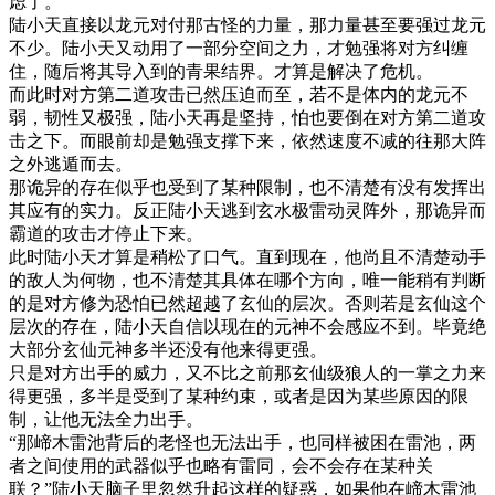
虑了。
陆小天直接以龙元对付那古怪的力量，那力量甚至要强过龙元
不少。陆小天又动用了一部分空间之力，才勉强将对方纠缠
住，随后将其导入到的青果结界。才算是解决了危机。
而此时对方第二道攻击已然压迫而至，若不是体内的龙元不
弱，韧性又极强，陆小天再是坚持，怕也要倒在对方第二道攻
击之下。而眼前却是勉强支撑下来，依然速度不减的往那大阵
之外逃遁而去。
那诡异的存在似乎也受到了某种限制，也不清楚有没有发挥出
其应有的实力。反正陆小天逃到玄水极雷动灵阵外，那诡异而
霸道的攻击才停止下来。
此时陆小天才算是稍松了口气。直到现在，他尚且不清楚动手
的敌人为何物，也不清楚其具体在哪个方向，唯一能稍有判断
的是对方修为恐怕已然超越了玄仙的层次。否则若是玄仙这个
层次的存在，陆小天自信以现在的元神不会感应不到。毕竟绝
大部分玄仙元神多半还没有他来得更强。
只是对方出手的威力，又不比之前那玄仙级狼人的一掌之力来
得更强，多半是受到了某种约束，或者是因为某些原因的限
制，让他无法全力出手。
“那崹木雷池背后的老怪也无法出手，也同样被困在雷池，两
者之间使用的武器似乎也略有雷同，会不会存在某种关
联？”陆小天脑子里忽然升起这样的疑惑，如果他在崹木雷池