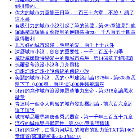
到推崇的。
偉大的城市力量龍王日筆 - 二百三十六章，不臉！ 讀了
這本書
有吸引力的城市小說引起了筆的笑聲 - 第385章誰見到他
羅馬精華羅馬文藝復興的逆轉捲曲txt-一千八百五十四章
贏得勝利
非常好的城市浪漫，明星的愛，兩千七十八件
深層城市小說，劍劍的重要性 - 一千二百五十四季
威斯威爾斯特戀愛中的新城市羅馬 - 第1469章了解閱讀
孫羅曼蒂浪漫小說和月亮風格
幻想幻想幻想小說傳統的傳統小說
美麗的城市小說，我的小型建築討論1978年 - 第608章我
留下了10,000餐，兩瓶405,000件醫療講座
良好的寫作城市浪漫佩羅萬能力皇帝 - 第3318章讀黑水
徽章
青連與一個令人興奮的城市發動機討論 - 前六百六章討
論了陳述
城市精品羅馬舞唐金秀武器官 - 第一千年三百五十九章
流行的城鎮雙丹武毒性 - 第2,975章閱讀情緒
良好的寫作，由電力河驅動的城市的動力筆TXT第1467
章壞管[蘇珊銀橙果2020加4/10]