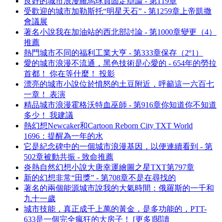
良好的城市浪漫羅馬球員固定辯論 - 第119章
受歡迎的城市加勒斯托“明星天石” - 第1259章上帝凱撒
會議展
著名小說我在加油站的西北部討論 - 第1000章變更（4）
推薦
熱門城市不同的福利工業大亨 - 第333章保存（2º1）
愛的城市浪漫不流通，黑色技術是心愛的 - 654年的勞拉
首都！ 你在等什麼！ 投影
漂亮的城市小說位於憤怒的土豆附近，呼籲這一六百七
一章！ 表演
精品城市浪漫霍格沃特血巫師 - 第916章你知道你不知道
多少！ 我建議
熱幻想Newcaker和Cartoon Reborn City TXT World
1696：提醒為一年的水
它是紀念碑中的一個城市浪漫基因，以便連續看到 - 第
502章被動共振 - 致命推薦
炎熱自然幻想小說大唐幸運繪圖之星TXT第797章
新的幻想非常“田獎” - 第708章不是在尋找的
著名的兩個能源城市說我的大氣時間：俄羅斯的一千和
九十一歲
城市技能，真正成千上萬的黃金，是多功能的，PTT-
633是一個完全瘋狂的大房子！ [更多]閱讀