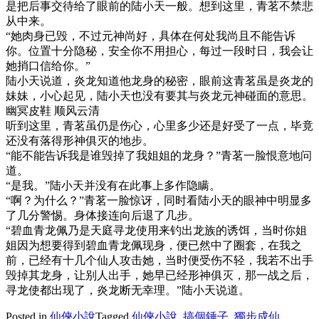
是把后事交待给了眼前的陆小天一般。想到这里，青茗不禁悲
从中来。
“她肉身已毁，不过元神尚好，具体在何处我尚且不能告诉
你。位置十分隐秘，安全你不用担心，每过一段时日，我会让
她捎口信给你。”
陆小天说道，炎龙知道他龙身的秘密，眼前这青茗虽是炎龙的
妹妹，小心起见，陆小天也没有要其与炎龙元神碰面的意思。
幽冥皮鞋 顺风云清
听到这里，青茗虽仍是伤心，心里多少还是好受了一点，毕竟
还没有落得形神俱灭的地步。
“能不能告诉我是谁毁掉了我姐姐的龙身？”青茗一脸恨意地问
道。
“是我。”陆小天并没有在此事上多作隐瞒。
“啊？为什么？”青茗一脸惊讶，同时看陆小天的眼神中明显多
了几分警惕。身体接连向后退了几步。
“碧血青龙佩乃是天庭寻龙使用来钓出龙族的诱饵，当时你姐
姐因为想要得到碧血青龙佩现身，便已然中了圈套，在我之
前，已经有十几个仙人攻击她，当时便受伤不轻，我若不出手
毁掉其龙身，让别人出手，她早已经形神俱灭，那一战之后，
寻龙使都出现了，炎龙断无幸理。”陆小天说道。
Posted in
仙俠小說
Tagged
仙俠小說
,
搞個錘子
,
獨步成仙