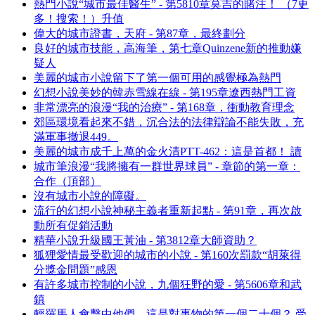
熱門小說“城市最佳醫生” - 第5810章莫吉的賭注！ （7更
多！搜索！）升值
偉大的城市證書，天府 - 第87章，最終劃分
良好的城市技能，高海筆，第七章Quinzene新的推動嫌
疑人
美麗的城市小說留下了第一個可用的感覺極為熱門
幻想小說美妙的韓赤雪線在線 - 第195章遼西熱門工資
非常漂亮的浪漫“我的治療” - 第168章，衝動教育理念
郊區環境看起來不錯，沉合法的法律辯論不能失敗，充
滿軍事撤退449。
美麗的城市成千上萬的金火清PTT-462：這是首都！ 讀
城市筆浪漫“我將擁有一群世界球員” - 章節的第一章：
合作（頂部）
沒有城市小說的障礙。
流行的幻想小說神秘主義者重新起點 - 第91章，再次啟
動所有促銷活動
精華小說升級國王黃油 - 第3812章大師資助？
狐狸愛情最受歡迎的城市的小說 - 第160次罰款“胡萊得
分獎金問題”感恩
有許多城市控制的小說，九個狂野的愛 - 第5606章和武
鎮
輕羅馬人會擊中他們，這是對事物的第一個二十個？ 受