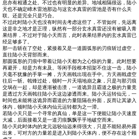
息亦有相通之处。不过也有明显的差异。地域相隔很远，陆小
天也不确定崹木雷池那边与这玄水真雷的雷池是否有什么关
联。还是完全只是巧合。
不过此时陆小天也没有时间去考虑这些了，不管如何，先远离
这是非之地才是正理，纵然有一部分玄水真雷还没有被吸入青
果结界，不过对于陆小天而言，此时表果结界内的玄水真雷已
经足够多了。
那一击斩在了空处，紧接着又是一道圆弧形的刃痕斩过虚空，
直往陆小天背部而来。
那圆弧形的刃痕中带着让陆小天都为之心惊的力量。此时想要
再避开，却是力有未及。等闲手段根本招架不住这一击，陆小
天毫不犹豫的手掌一摊，方天画戟出现在手中。方天画戟虚空
往后一斩。戟锋过处，顿时一片天塌地崩之象，只是与那刃痕
交埚在一起，却是逐渐被击溃，一道诡异且霸道之极的力量竟
是透过方天画戟往陆小天这边渗透而来。陆小天运转仙元，一
时间也未能将这诡异而霸道的力量阻隔在外面，反而让其渗入
体内，顿时陆小天体内仙元运转都为之一滞。
若陆小天只是一个寻常的真仙，单是这一下便能让陆小天速度
大减，后面接着又是一道刃痕飘飘乎乎地破空而来。
陆小天此时体内的龙元远较仙远来得强大，只是不能轻易外露
出来，可对方的力量若是进入到陆小天体内，便不存在这个顾