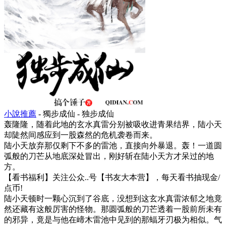
小說推薦
- 獨步成仙 - 独步成仙
轰隆隆，随着此地的玄水真雷分别被吸收进青果结界，陆小天
却陡然间感应到一股森然的危机袭卷而来。
陆小天放弃那仅剩下不多的雷池，直接向外暴退。轰！一道圆
弧般的刀芒从地底深处冒出，刚好斩在陆小天方才呆过的地
方。
【看书福利】关注公众..号【书友大本营】，每天看书抽现金/
点币!
陆小天顿时一颗心沉到了谷底，没想到这玄水真雷浓郁之地竟
然还藏有这般厉害的怪物。那圆弧般的刀芒透着一股前所未有
的邪异，竟是与他在崹木雷池中见到的那蝠牙刃极为相似。气