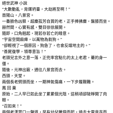
絕世武神 小說
“大數動亂，背運坍臺，大劫將至啊！”
首陽山，八景宮。
一番臉色凶狠，超塵孤芳自賞的老，正手捧拂塵，盤膝而坐。
赫然間，心實有感，雙目徐徐展開。
隨即，口角翹起，現若存若亡的睡意。
“宇宙空間麻痺，以萬物為芻狗。”
“卻輕視了一個原因，狗急了，也會反噬地主的。”
“善屍復學，領尊意旨！”
老頭兒言外之意一落，正兜率宮點化的太上老君，驀的身一
僵。
隨後，元神出竅，通往八景宮而去。
西頭，天堂。
兩個長老劈頭而坐，一期神氣傷痛，一下步履艱難。
鳳 回 巢
原始，二人早已如此坐了累累個光陰，這稍頃卻陡睜開了肉
眼。
“召如來！”
兩個老漢眾口一聲道，早有幼兒騰飛而起，過去大雷音寺而