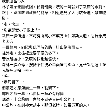
我他麼留你妹！
林子連頭也膽敢回，仗崑崙鏡，嗖的一聲就到了敖廣的跟前。
跟手，跳躍跳到敖廣的隨身，相近遇見了大可駭普遍，嚴重喊
道。
“走，快走！”
“別讓那妻小子跟上！”
敖廣一臉懵逼，不時有所聞小不成方圓仙如斯大能，胡著急成
者姿容。
一聲龍吟，向陽與此同時的路，排山倒海而去。
往外走，比往裡走要簡便的多了。
音長越發小，敖廣的快也越發快。
森林一臉心悸，按捺不住洗心革面登高望遠，見華誕胡道士並
瓦解冰消追下去。
“呼~”
“嚇死昆了！”
樹叢這才應運而生一氣，勒緊下。
尋思才那一幕，心曲抑一陣心有餘悸。
瑪德，申公豹啊，意想不到確實是申公豹！
申公豹，在封神大劫中，那但老牌，如雷貫耳的人。