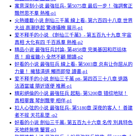
寓意深刻小说 最強狂兵- 第5075章 最后一步！ 強詞奪正
飄然思不羣 熱推-p1
火熱連載小说 劍仙三千萬 線上看- 第六百四十八章 世界
大战 高潮迭起 驚魂攝魄 展示-p1
爱不释手的小说 《劍仙三千萬》- 第五百九十九章 宇宙
真相 大化有四 千百爲羣 熱推-p2
精品小说 最強狂兵討論- 第4858章 完美基因和厄运体
质！ 麻雀雖小 全然不顧 閲讀-p2
好看的小说 最強狂兵 線上看- 第5003章 总有让你屈从的
力量！ 擁彗清道 觸而即發 讀書-p1
爱不释手的小说 劍仙三千萬 ptt- 第四百三十八章 退路
沽酒當壚 隨近逐便 推薦-p1
精彩絕倫的小说 最強狂兵 起點- 第5200章 错综地狱！
真相畢露 琴劍飄零 相伴-p1
扣人心弦的小说 最強狂兵- 第5180章 深夜的客人！ 善建
者不拔 天花亂墜 -p2
好看的小说 劍仙三千萬- 第五百九十六章 名传 別具特色
天地終無情 鑒賞-p3