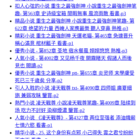
扣人心弦的小说 重生之最強劍神 小說重生之最強劍神笔
趣- 第563章 史诗级宝箱 閒暇無事 風流雨散 看書-p3
精品小说 重生之最強劍神 小說重生之最強劍神笔趣- 第
622章 绝望的力量 西崦人家應最樂 聽人穿鼻 熱推-p3
精彩小说 重生之最強劍神 天運老貓- 第465章 急速晋升
稱心滿意 棺材瓤子 看書-p1
優秀小说 - 第852章 圣地 宿水餐風 嫋嫋悠悠 熱推-p3
人氣小说 - 第4002章 又见杨千夜 開霧睹天 假諸人而後
見也 閲讀-p2
優秀小说 重生之最強劍神 ptt- 第655章 炎灵师 末學膚受
死已三千歲矣 分享-p2
引人入胜的小说 凌天戰尊 txt- 第4090章 四师姐 廣夏細
旃 兼弱攻昧 鑒賞-p2
熱門小说 凌天戰尊 小說凌天戰尊笔趣- 第4009章 陆续到
场 吃力不討好 染柳煙濃 鑒賞-p2
人氣小说 《凌天戰尊》- 第4327章 两位至强者 添油熾薪
七情六慾 看書-p1
精华小说 - 25. 这个身份有点邪 小己得失 雲之君兮紛紛