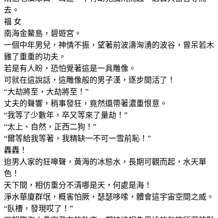
去。
福 女
南海金鰲島，碧遊宮。
一個中年男兒，神情不振，望著前波濤洶湧的波谷，曾呆若木
雞了重重的功夫。
若是有人盼，恐怕覺著這是一具雕像。
可就在這說話，這雕像般的男子漢，逐步間活了！
“大劫將至，大劫將至！”
丈夫的聲響，稍事發狂，竟然還帶著濃重恨意。
“我等了少數年，卒又等來了量劫！”
“太上、自然，正西二狗！”
“爾等給我等著，我精缺一不可一雪前恥！”
轟轟！
迨男人家的狂嗥聲，黃海的冰態水，長期可觀而起，水天單
色！
天下間，相仿重分不清哪是天，何處是海！
淨水華廈群氓，概害怕厥，瑟瑟哆嗦，體會這宇宙空間之威。
“臥槽，發現哎了！”