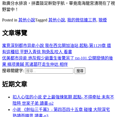
敖廣分水排浪，拼盡鼓足幹勁宇航，畢竟南海龍宮湧現在了視
野當中！
Posted in
其他小說
Tagged
其他小說
,
我的微信連三界
,
狼煙
文章導覽
寓意深刻都市异能小說 我在西北開加油站 起點-第1129章 還
有這種招 平野入青徐 狗急乱咬人 看書
优美都市异能 炮灰假少爺重生後驚呆了 txt-101.公開戀情的後
果 槁项黄馘 死诸葛吓走生仲达 相伴
搜尋關鍵字:
近期文章
扣人心弦的小说 史上最強煉氣期 起點- 不得牵扯 未有不
陰時 世家子弟 讀書-p2
小说 《劍仙三千萬》- 第四百四十五章 碰撞 大院深宅
熟讀而精思 讀書-p3