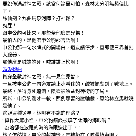
要說佈滿封神之戰，該當何論最可怕，森林太分明無與倫比
了。
誅仙劍？九曲馬泉河陣？打神鞭？
狗屁！
跟申公豹可比來，那些全他麼是兄弟！
最怕人的，是他麼申公豹那言語啊！
申公豹那一句水牌式的開場白，道友請停步，直即便三界首批
大殺器。
那他麼是喊誰誰死，喊誰誰上榜啊！
婚愛戀曲
貫穿全數封神之戰，無一見仁見智。
一旦被申公豹一句道友請止步叫住的，鹹被擺動到了戰地上。
最終，落得身死道消，陰靈被獲益封神榜的了局。
所以，申公豹剛才一敘，照例那習的壓軸戲，原始林立馬就曉
是他了。
逃避這種災星，林哪有不跑的理路？
“算作大驚小怪，申公豹錯誤被填了北海的海眼嗎？”
“為啥卻在波羅的海的海眼迭出了？”
林子乍然憶，申公豹封神後，是被扔在了峽灣填海眼。