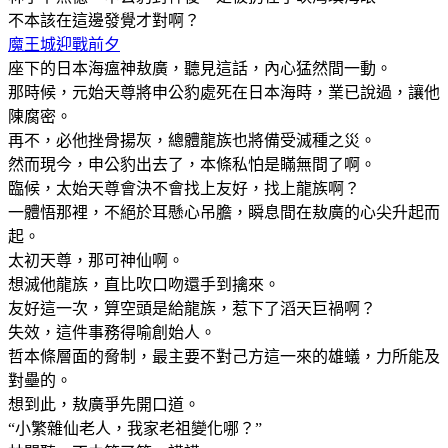
不本該在這邊發覺才對啊？
魔王城迎戰前夕
座下的日本海瘟神敖廣，聽見這話，內心猛然間一動。
那時候，元始天尊將申公豹處死在日本海時，業已說過，讓他
陳腐密。
再不，必他挫骨揚灰，總體龍族也將備受滅種之災。
然而現今，申公豹出去了，本條私怕是瞞無間了啊。
臨候，太始天尊會決不會找上友好，找上龍族啊？
一體悟那裡，不絕於耳懸心吊膽，瞬息間在敖廣的心尖升起而
起。
太初天尊，那可神仙啊。
想滅他龍族，直比吹口吻還手到擒來。
友好這一次，算空頭是給龍族，惹下了滔天巨禍啊？
失效，這件事務得喻創始人。
哲本條層面的脅制，最主要不對己方這一來的雄蟻，力所能及
對壘的。
想到此，敖廣爭先開口道。
“小繁雜仙老人，我家老祖變化哪？”