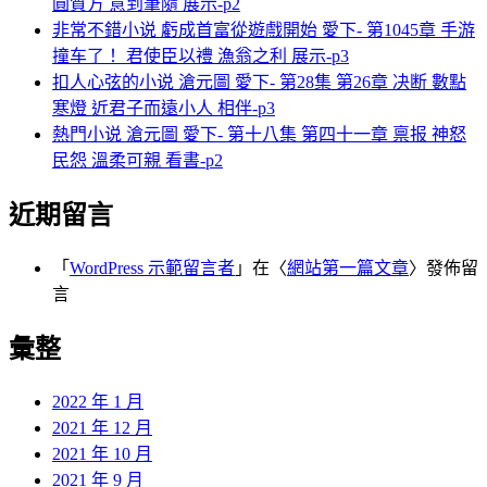
圓質方 意到筆隨 展示-p2
非常不錯小说 虧成首富從遊戲開始 愛下- 第1045章 手游
撞车了！ 君使臣以禮 漁翁之利 展示-p3
扣人心弦的小说 滄元圖 愛下- 第28集 第26章 决断 數點
寒燈 近君子而遠小人 相伴-p3
熱門小说 滄元圖 愛下- 第十八集 第四十一章 禀报 神怒
民怨 溫柔可親 看書-p2
近期留言
「
WordPress 示範留言者
」在〈
網站第一篇文章
〉發佈留
言
彙整
2022 年 1 月
2021 年 12 月
2021 年 10 月
2021 年 9 月