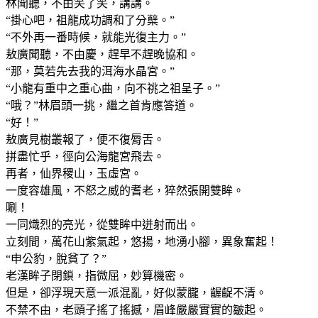
林聞聽，不由笑了笑，講講。
“掛心吧，祖龍成功調和了分櫱。”
“不外再一番時候，就能光復主力。”
敖廣聞聽，不由慶，趕早不趕晚協和。
“那，莫若先去我的洱海水晶宮。”
“小龍有重中之重心曲，向不祧之祖呈子。”
“哦？”林眉頭一挑，繼之首肯應答道。
“好！”
敖廣見樹叢報了，便不復脣舌。
拼盡忙乎，徑向公海龍宮飛去。
再者，仙界稷山，玉虛宮。
一度容雄風，不怒之威的耆老，猝然張開雙眸。
唰！
一同熾烈的亮光，從雙眸中迸射而出。
立刻間，萬花山紫氣起，悠揚，地湧小腳，異象奮起！
“申公豹，脫貧了？”
老漢眸子閉鎖，指微屈，妙算機密。
但是，卻浮現天意一派混亂，好似蒙朧，齷齪不清。
不禁不由，老頭子搖了搖撼，眉峰嚴嚴實實的皺起。