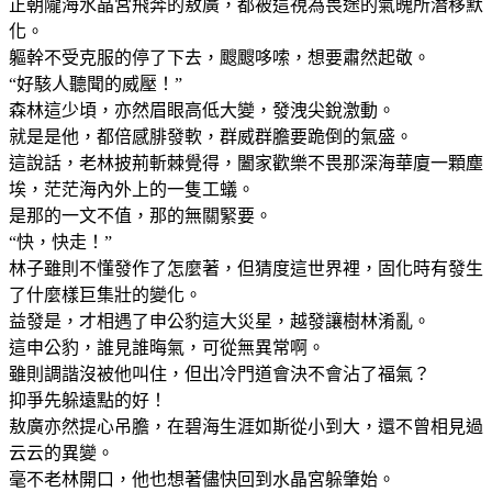
正朝隴海水晶宮飛奔的敖廣，都被這視為畏途的氣魄所潛移默
化。
軀幹不受克服的停了下去，颼颼哆嗦，想要肅然起敬。
“好駭人聽聞的威壓！”
森林這少頃，亦然眉眼高低大變，發洩尖銳激動。
就是是他，都倍感腓發軟，群威群膽要跪倒的氣盛。
這說話，老林披荊斬棘覺得，闔家歡樂不畏那深海華廈一顆塵
埃，茫茫海內外上的一隻工蟻。
是那的一文不值，那的無關緊要。
“快，快走！”
林子雖則不懂發作了怎麼著，但猜度這世界裡，固化時有發生
了什麼樣巨集壯的變化。
益發是，才相遇了申公豹這大災星，越發讓樹林淆亂。
這申公豹，誰見誰晦氣，可從無異常啊。
雖則調諧沒被他叫住，但出冷門道會決不會沾了福氣？
抑爭先躲遠點的好！
敖廣亦然提心吊膽，在碧海生涯如斯從小到大，還不曾相見過
云云的異變。
毫不老林開口，他也想著儘快回到水晶宮躲肇始。