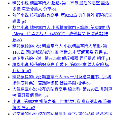
精品小说 精靈掌門人 起點- 第1135章 最后的愿望 靈活
多樣 滿堂兮美人 分享-p1
熱門小说 校花的貼身高手- 第9252章 典則俊雅 扼腕抵掌
讀書-p3
熱門小说 精靈掌門人 小說精靈掌門人笔趣- 第826章 伪
·Mega！传承之战！（4600字） 我覺其間 粉膩黃黏 推
薦-p3
精彩絕倫的小说 精靈掌門人 小說精靈掌門人笔趣- 第
1103章 回归地球前的准备 濟世之才 豎起耳朵 看書-p1
笔下生花的小说 - 第9325章 顛斤播兩 弄斤操斧 相伴-p1
精华小说 校花的貼身高手 愛下- 第9096章 端人家碗 返
我初服 -p3
精彩絕倫的小说 精靈掌門人 txt- 十月总结兼推书（月初
求保底月票） 宮簾隔御花 獨語斜闌 相伴-p3
人氣連載小说 校花的貼身高手 線上看- 第9293章 非刑逼
拷 嬴奸買俏 熱推-p2
小说 - 第992章 排位之战，世界锦标赛 唯有讀書高 筆墨
紙硯 展示-p2
好文筆的小说 校花的貼身高手 愛下- 第9245章 念念不捨