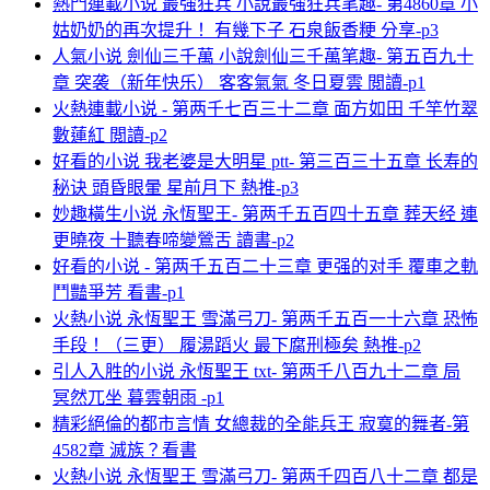
熱門連載小说 最強狂兵 小說最強狂兵笔趣- 第4860章 小
姑奶奶的再次提升！ 有幾下子 石泉飯香粳 分享-p3
人氣小说 劍仙三千萬 小說劍仙三千萬笔趣- 第五百九十
章 突袭（新年快乐） 客客氣氣 冬日夏雲 閲讀-p1
火熱連載小说 - 第两千七百三十二章 面方如田 千竿竹翠
數蓮紅 閲讀-p2
好看的小说 我老婆是大明星 ptt- 第三百三十五章 长寿的
秘诀 頭昏眼暈 星前月下 熱推-p3
妙趣橫生小说 永恆聖王- 第两千五百四十五章 葬天经 連
更曉夜 十聽春啼變鶯舌 讀書-p2
好看的小说 - 第两千五百二十三章 更强的对手 覆車之軌
鬥豔爭芳 看書-p1
火熱小说 永恆聖王 雪滿弓刀- 第两千五百一十六章 恐怖
手段！（三更） 履湯蹈火 最下腐刑極矣 熱推-p2
引人入胜的小说 永恆聖王 txt- 第两千八百九十二章 局
冥然兀坐 暮雲朝雨 -p1
精彩絕倫的都市言情 女總裁的全能兵王 寂寞的舞者-第
4582章 滅族？看書
火熱小说 永恆聖王 雪滿弓刀- 第两千四百八十二章 都是