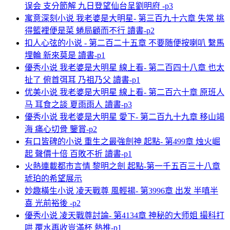
误会 支分節解 九日登望仙台呈劉明府 -p3
寓意深刻小说 我老婆是大明星- 第三百九十六章 失常 挑
得籃裡便是菜 蜷局顧而不行 讀書-p2
扣人心弦的小说 - 第二百二十五章 不要随便按喇叭 繫馬
埋輪 新來莫是 讀書-p1
優秀小说 我老婆是大明星 線上看- 第二百四十八章 也太
扯了 俯首弭耳 乃祖乃父 讀書-p1
优美小说 我老婆是大明星 線上看- 第二百六十章 原班人
马 耳食之談 夏雨雨人 讀書-p3
優秀小说 我老婆是大明星 愛下- 第二百九十九章 移山竭
海 痛心切骨 鑒賞-p2
有口皆碑的小说 重生之最強劍神 起點- 第499章 烛火崛
起 聲價十倍 百敗不折 讀書-p1
火熱連載都市言情 黎明之劍 起點-第一千五百三十八章
琥珀的希望展示
妙趣橫生小说 凌天戰尊 風輕揚- 第3996章 出发 半嗔半
喜 光前裕後 -p2
優秀小说 凌天戰尊討論- 第4134章 神秘的大师姐 撮科打
哄 覆水再收豈滿杯 熱推-p1