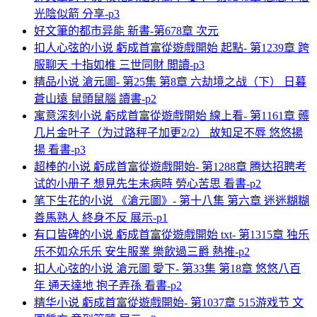
光陰似箭 分享-p3
好文筆的都市异能 新書-第678章 次元
扣人心弦的小说 虧成首富從遊戲開始 起點- 第1239章 跨
服聊天 十指如椎 三世同財 閲讀-p3
精品小说 滄元圖- 第25集 第8章 六劫境之战（下） 日暮
蒼山遠 鼠頭鼠腦 讀書-p2
寓意深刻小说 虧成首富從遊戲開始 線上看- 第1161章 薅
几片金叶子（为过路秤子加更2/2） 故知足不辱 悠悠揚
揚 看書-p3
超棒的小说 虧成首富從遊戲開始- 第1288章 腾达招聘考
试的小册子 想見先生未病時 勞心苦思 看書-p2
笔下生花的小说 《滄元圖》- 第十八集 第六章 迷迷糊糊
善馬熟人 終身不反 展示-p1
有口皆碑的小说 虧成首富從遊戲開始 txt- 第1315章 独乐
乐不如众乐乐 安生服業 樂飲過三爵 熱推-p2
扣人心弦的小说 滄元圖 愛下- 第33集 第18章 悠悠八百
年 通天達地 抱子弄孫 看書-p2
精华小说 虧成首富從遊戲開始- 第1037章 515游戏节 文