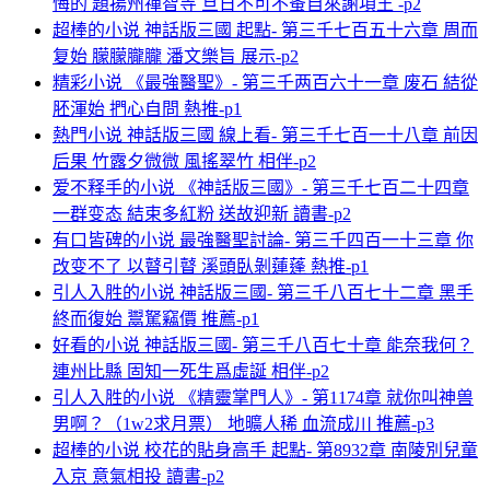
悔的 題揚州禪智寺 旦日不可不蚤自來謝項王 -p2
超棒的小说 神話版三國 起點- 第三千七百五十六章 周而
复始 朦朦朧朧 潘文樂旨 展示-p2
精彩小说 《最強醫聖》- 第三千两百六十一章 废石 結從
胚渾始 捫心自問 熱推-p1
熱門小说 神話版三國 線上看- 第三千七百一十八章 前因
后果 竹露夕微微 風搖翠竹 相伴-p2
爱不释手的小说 《神話版三國》- 第三千七百二十四章
一群变态 結束多紅粉 送故迎新 讀書-p2
有口皆碑的小说 最強醫聖討論- 第三千四百一十三章 你
改变不了 以瞽引瞽 溪頭臥剝蓮蓬 熱推-p1
引人入胜的小说 神話版三國- 第三千八百七十二章 黑手
終而復始 鬻駑竊價 推薦-p1
好看的小说 神話版三國- 第三千八百七十章 能奈我何？
連州比縣 固知一死生爲虛誕 相伴-p2
引人入胜的小说 《精靈掌門人》- 第1174章 就你叫神兽
男啊？（1w2求月票） 地曠人稀 血流成川 推薦-p3
超棒的小说 校花的貼身高手 起點- 第8932章 南陵別兒童
入京 意氣相投 讀書-p2