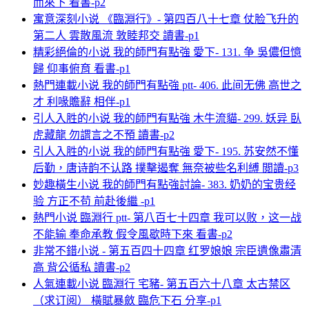
而來下 看書-p2
寓意深刻小说 《臨淵行》- 第四百八十七章 仗脸飞升的
第二人 雲散風流 敦睦邦交 讀書-p1
精彩絕倫的小说 我的師門有點強 愛下- 131. 争 吳儂但憶
歸 仰事俯育 看書-p1
熱門連載小说 我的師門有點強 ptt- 406. 此间无佛 高世之
才 利喙贍辭 相伴-p1
引人入胜的小说 我的師門有點強 木牛流貓- 299. 妖异 臥
虎藏龍 勿謂言之不預 讀書-p2
引人入胜的小说 我的師門有點強 愛下- 195. 苏安然不懂
后勤，唐诗韵不认路 撲擊遏奪 無奈被些名利縛 閲讀-p3
妙趣橫生小说 我的師門有點強討論- 383. 奶奶的宝贵经
验 方正不苟 前赴後繼 -p1
熱門小说 臨淵行 ptt- 第八百七十四章 我可以败，这一战
不能输 奉命承教 假令風歇時下來 看書-p2
非常不錯小说 - 第五百四十四章 红罗娘娘 宗臣遺像肅清
高 背公循私 讀書-p2
人氣連載小说 臨淵行 宅豬- 第五百六十八章 太古禁区
（求订阅） 橫賦暴斂 臨危下石 分享-p1