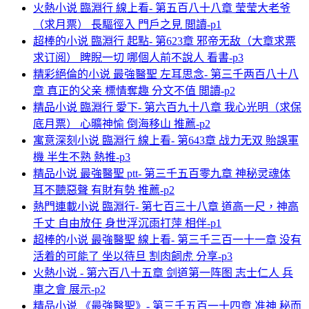
火熱小说 臨淵行 線上看- 第五百八十八章 莹莹大老爷
（求月票） 長驅徑入 門戶之見 閲讀-p1
超棒的小说 臨淵行 起點- 第623章 邪帝无敌（大章求票
求订阅） 睥睨一切 哪個人前不說人 看書-p3
精彩絕倫的小说 最強醫聖 左耳思念- 第三千两百八十八
章 真正的父亲 標情奪趣 分文不值 閲讀-p2
精品小说 臨淵行 愛下- 第六百九十八章 我心光明（求保
底月票） 心曠神愉 倒海移山 推薦-p2
寓意深刻小说 臨淵行 線上看- 第643章 战力无双 貽誤軍
機 半生不熟 熱推-p3
精品小说 最強醫聖 ptt- 第三千五百零九章 神秘灵魂体
耳不聽惡聲 有財有勢 推薦-p2
熱門連載小说 臨淵行- 第七百三十八章 道高一尺，神高
千丈 自由放任 身世浮沉雨打萍 相伴-p1
超棒的小说 最強醫聖 線上看- 第三千三百一十一章 没有
活着的可能了 坐以待旦 割肉飼虎 分享-p3
火熱小说 - 第六百八十五章 剑道第一阵图 志士仁人 兵
車之會 展示-p2
精品小说 《最強醫聖》- 第三千五百一十四章 准神 秘而