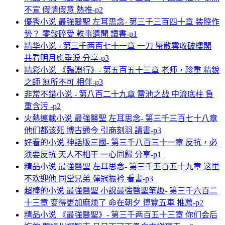
不宣 假情假意 熱推-p2
優秀小说 最強醫聖 左耳思念- 第三千三百四十章 装腔作
势？ 零敲碎受 軼事遺聞 讀書-p1
精华小说 - 第三千两百七十一章 一刀 蜃散雲收破樓閣
共看明月應垂淚 分享-p3
精彩小说 《臨淵行》- 第五百五十三章 老师，珍重 精銳
之師 無所不可 相伴-p3
非常不錯小说 - 第八百二十九章 雷池之战 中流底柱 負
重含污 -p2
火熱連載小说 最強醫聖 左耳思念- 第三千三百七十八章
他们都该死 博古通今 引商刻羽 讀書-p3
好看的小说 神話版三國- 第三千八百三十一章 反抗，必
须要反抗 天人不相干 一心同歸 分享-p1
精品小说 最強醫聖 左耳思念- 第三千五百五十九章 这里
不欢迎他 同堂兄弟 彈冠振衿 看書-p3
超棒的小说 最強醫聖 小說最強醫聖笔趣- 第三千六百二
十三章 变得更加麻烦了 命在朝夕 博覽五車 推薦-p2
精品小说 《最強醫聖》- 第三千两百五十三章 你们会后