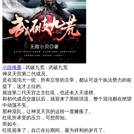
小說推薦
- 武破九荒 - 武破九荒
神灵天宫第二代成员。
是在混沌大一统，所有立世的主宰，都认可这个执法势力的前
提下，这才上位的。
就连第二代天宫之主红犼，也还未入天道榜。
和初代成员交接以后，就迎来了黑暗洪流，整个混沌都在绝望
中动荡不安。
那种混乱，让神灵天宫的运转一度瘫痪了。
红犼所承受的压力，可想而知。
而如今。
红犼迎来了，自己在位期间，最为祥和的岁月了。