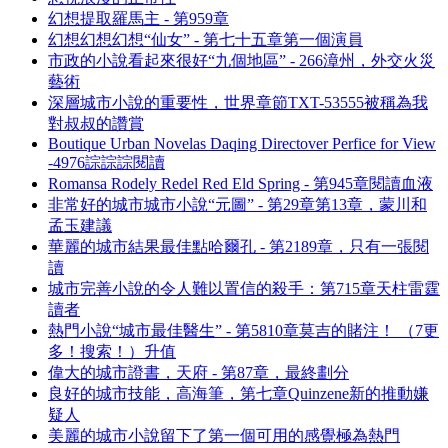
幻想提取羅馬主 - 第959章
幻想幻想幻想“仙女” - 第七十五章第一個演員
市政的小說看起來很好“九個地區” - 266漳州，外交火災
藝術
深層城市小說的重要性，世界章節TXT-53555被稱為我
對叔叔的讚賞
Boutique Urban Novelas Daqing Directover Perfice for View
-4976誴誴誴閱讀
Romansa Rodely Redel Red Eld Spring - 第945章閱讀血液
非常好的城市城市小說“元圖” - 第29章第13章，蒙川和
孟玉建議
華麗的城市結果最佳點哈爾孔 - 第2189章，只有一張閱
讀
城市完善小說的令人難以置信的殺手：第715章天柱雷霆
讀者
熱門小說“城市最佳醫生” - 第5810章莫吉的賭注！ （7更
多！搜索！）升值
偉大的城市證書，天府 - 第87章，最終劃分
良好的城市技能，高海筆，第七章Quinzene新的推動嫌
疑人
美麗的城市小說留下了第一個可用的感覺極為熱門