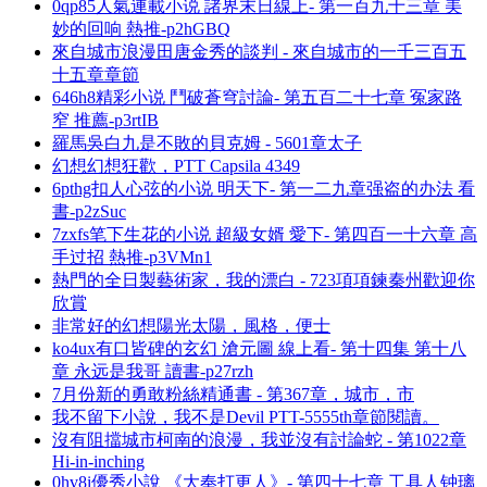
0qp85人氣連載小说 諸界末日線上- 第一百九十三章 美
妙的回响 熱推-p2hGBQ
來自城市浪漫田唐金秀的談判 - 來自城市的一千三百五
十五章章節
646h8精彩小说 鬥破蒼穹討論- 第五百二十七章 冤家路
窄 推薦-p3rtIB
羅馬吳白九是不敗的貝克姆 - 5601章太子
幻想幻想狂歡，PTT Capsila 4349
6pthg扣人心弦的小说 明天下- 第一二九章强盗的办法 看
書-p2zSuc
7zxfs笔下生花的小说 超級女婿 愛下- 第四百一十六章 高
手过招 熱推-p3VMn1
熱門的全日製藝術家，我的漂白 - 723項項鍊秦州歡迎你
欣賞
非常好的幻想陽光太陽，風格，便士
ko4ux有口皆碑的玄幻 滄元圖 線上看- 第十四集 第十八
章 永远是我哥 讀書-p27rzh
7月份新的勇敢粉絲精通書 - 第367章，城市，市
我不留下小說，我不是Devil PTT-5555th章節閱讀。
沒有阻擋城市柯南的浪漫，我並沒有討論蛇 - 第1022章
Hi-in-inching
0hv8i優秀小說 《大奉打更人》- 第四十七章 工具人钟璃