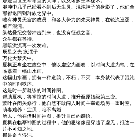
那是当世主宰布置的大阵，以及诸多主宰秘术。
混沌中几乎已经看不到后天生灵、混沌神子的身影了，他们全
部都退回到群族之界中。
唯有神灵天宫的成员，和各大势力的先天神灵，在轮流巡逻，
戒严混沌。
纵然叠纪交替冲击到来，也没有征战之音。
众生都在等待。
黑暗洪流再一次发难。
辰星之光 疯潶子
万化大禁天中。
夏枫正盘坐在虚空中，他以虚空为画卷，以时间大道为笔，在
临摹着一幅山水画。
这幅山水画，拥有一种道韵，不朽，不灭，本身就代表了混沌
中的时间秩序。
这是时一所凝练的时间神图。
帮助夏枫，将掌控的时间大道，推升至原始级第三变。
萧叶在闭关修行，他自然不敢闯入时间主宰道场另一重时空。
萌妻难养：宝贝，咱不离婚
所以，他在借时间神图，推升自己的感悟。
夏枫在临摹神图的过程中，他的思绪像是穿越了虚无，抵达一
片不可知之地。
那是奇点混沌。