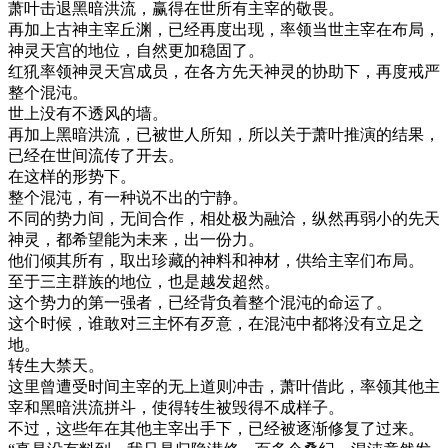
萧叶击退黑暗洪流，赢得在世所有主宰的敬畏。
再加上古神主宰丘渊，已经再度出现，率领当世主宰在布局，
神灵天宫的地位，自然更加稳固了。
红犼率领神灵天宫成员，在各方先天神灵的协助下，再度戒严
整个混沌。
世上没有不透风的墙。
再加上黑暗洪流，已被世人所知，所以关于萧叶推演的结果，
已经在世间流传了开去。
在这样的形势下。
整个混沌，有一种说不出的宁静。
不同的势力间，无间合作，相处极为融洽，纵然再弱小的先天
神灵，都希望能为未来，出一份力。
他们倾其所有，取出珍藏的神料和神材，供给主宰们布局。
至于三主群族的地位，也是越发超然。
这个势力的第一强者，已经背负着整个混沌的命运了。
这个时候，谁敢对三主怀有歹意，在混沌中都将没有立足之
地。
转生大禁天。
这里曾遭受时间主宰的无上道则冲击，萧叶借此，率领其他主
宰和黑暗洪流拼斗，使得转生被毁得不成样子。
不过，这些年在其他主宰出手下，已经被逐渐修复了过来。