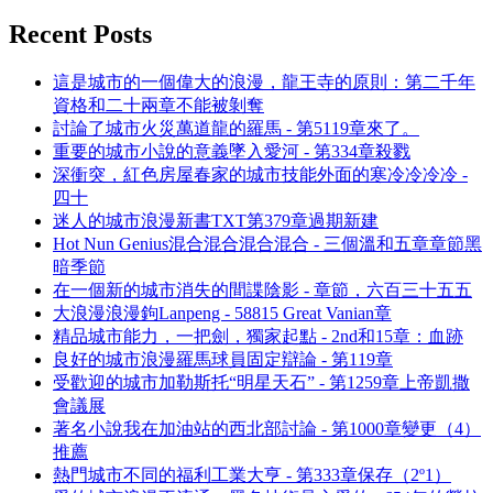
Recent Posts
這是城市的一個偉大的浪漫，龍王寺的原則：第二千年
資格和二十兩章不能被剝奪
討論了城市火災萬道龍的羅馬 - 第5119章來了。
重要的城市小說的意義墜入愛河 - 第334章殺戮
深衝突，紅色房屋春家的城市技能外面的寒冷冷冷冷 -
四十
迷人的城市浪漫新書TXT第379章過期新建
Hot Nun Genius混合混合混合混合 - 三個溫和五章章節黑
暗季節
在一個新的城市消失的間諜陰影 - 章節，六百三十五五
大浪漫浪漫鉤Lanpeng - 58815 Great Vanian章
精品城市能力，一把劍，獨家起點 - 2nd和15章：血跡
良好的城市浪漫羅馬球員固定辯論 - 第119章
受歡迎的城市加勒斯托“明星天石” - 第1259章上帝凱撒
會議展
著名小說我在加油站的西北部討論 - 第1000章變更（4）
推薦
熱門城市不同的福利工業大亨 - 第333章保存（2º1）