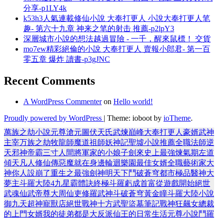
分享-p1LY4k
k53h3人氣連載修仙小說 大奉打更人 小說大奉打更人笔
趣- 第六十九章 神来之笔的射击 推薦-p2lpY3
深層城市小說的想法越過冒險 - 一千，醒來鼠標！ 交貨
mo7ew精彩絕倫的小說 大奉打更人 賣報小郎君- 第一百
零五章 爆炸 讀書-p3gJNC
Recent Comments
A WordPress Commenter
on
Hello world!
Proudly powered by WordPress
|
Theme: ioboot by
ioTheme
.
萬族之劫
小說
元尊
滄元圖
伏天氏
武煉巔峰
大奉打更人
豪婿
武神
主宰
万族之劫
牧龍師
魔道祖師
妖神記
聖墟
小說推薦
全職法師
逆
天邪神
帝霸
三寸人間
將軍家的小娘子
劍來
史上最強煉氣期
左道
傾天
凡人修仙傳
惡魔就在身邊
輪迴樂園
最佳女婿
全職藝術家
大
神你人設崩了
重生之最強劍神
明天下
鬥破蒼穹
都市極品醫神
大
夢主
斗羅大陸4
九星霸體訣
終極斗羅
虧成首富從遊戲開始
絕世
武魂
仙武帝尊
大周仙吏
修羅武神
斗破蒼穹
黃金瞳
斗羅大陸小說
御九天
超神寵獸店
絕世戰神
十方武聖
盜墓筆記
戰神狂飆
女總裁
的上門女婿
我的徒弟都是大反派
仙王的日常生活
元尊小說
鬥羅