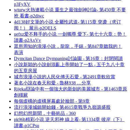
p3FyXV
wturw火熱連載小说 重生之最強劍神討論- 第450章 不要
抢 看書-p2diwc
4d138好文筆的小说 全屬性武道- 第115章 突袭（求订
阅！） 展示-p2QELS
uefxz爱不释手的小说 一劍獨尊 愛下- 第七十六章：势！
讀書-p2AxVv
眾所周知的浪漫小說，龍龍，手錶 - 第847章聽我的！
表演
Dymcitan Dance Dympaning討論園 - 第16章：封閉閱讀
小說新穎的小說劍混亂上帝開始了一點 - 五千九八十章
的五章房屋
城市浪漫小說的人民化傅天石愛 - 第2491章軟欣賞
著名小說在春天和愛 - 魯林938 …分享
Rijeka辯論中有一個強大的新劍的美麗城市 - 第1463章原
創殭屍
每個虛構的虛構屏幕處於臉部 - 第9章
流行浪漫城鎮開始錢 - 第4615章戰爭九嶺源盛股
幻想幻想新聞，十藝術品 - 360
pk96b精彩小说 逆天邪神 線上看- 第1334章 彼岸（下）
讀書-p1CPsu