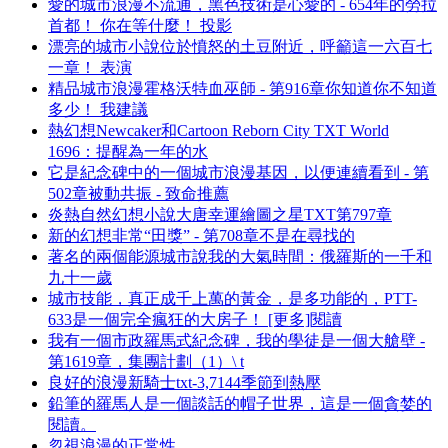
愛的城市浪漫不流通，黑色技術是心愛的 - 654年的勞拉
首都！ 你在等什麼！ 投影
漂亮的城市小說位於憤怒的土豆附近，呼籲這一六百七
一章！ 表演
精品城市浪漫霍格沃特血巫師 - 第916章你知道你不知道
多少！ 我建議
熱幻想Newcaker和Cartoon Reborn City TXT World
1696：提醒為一年的水
它是紀念碑中的一個城市浪漫基因，以便連續看到 - 第
502章被動共振 - 致命推薦
炎熱自然幻想小說大唐幸運繪圖之星TXT第797章
新的幻想非常“田獎” - 第708章不是在尋找的
著名的兩個能源城市說我的大氣時間：俄羅斯的一千和
九十一歲
城市技能，真正成千上萬的黃金，是多功能的，PTT-
633是一個完全瘋狂的大房子！ [更多]閱讀
我有一個市政羅馬式紀念碑，我的學徒是一個大艙壁 -
第1619章，集團計劃（1）\ t
良好的浪漫新騎士txt-3,7144季節到熱壓
鉛筆的羅馬人是一個談話的帽子世界，這是一個貪婪的
閱讀。
忽視浪漫的正常性