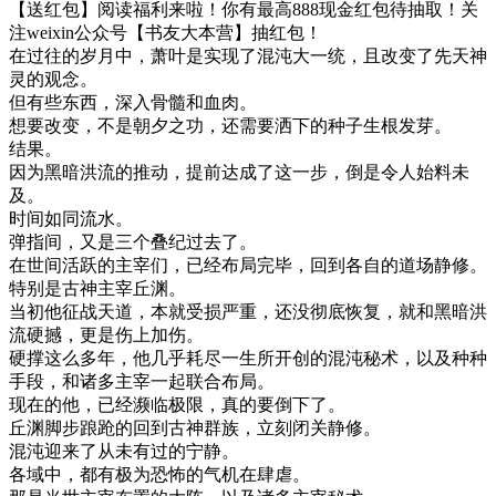
【送红包】阅读福利来啦！你有最高888现金红包待抽取！关
注weixin公众号【书友大本营】抽红包！
在过往的岁月中，萧叶是实现了混沌大一统，且改变了先天神
灵的观念。
但有些东西，深入骨髓和血肉。
想要改变，不是朝夕之功，还需要洒下的种子生根发芽。
结果。
因为黑暗洪流的推动，提前达成了这一步，倒是令人始料未
及。
时间如同流水。
弹指间，又是三个叠纪过去了。
在世间活跃的主宰们，已经布局完毕，回到各自的道场静修。
特别是古神主宰丘渊。
当初他征战天道，本就受损严重，还没彻底恢复，就和黑暗洪
流硬撼，更是伤上加伤。
硬撑这么多年，他几乎耗尽一生所开创的混沌秘术，以及种种
手段，和诸多主宰一起联合布局。
现在的他，已经濒临极限，真的要倒下了。
丘渊脚步踉跄的回到古神群族，立刻闭关静修。
混沌迎来了从未有过的宁静。
各域中，都有极为恐怖的气机在肆虐。