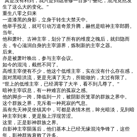
“真是没有料到，我只是归隐潜修一百多个叠纪，混沌竟然发
生了这么大的变化。”
重生八零之归来
一道漆黑的身影，立身于转生大禁天中。
他举手投足，就可引动万道奇景升腾，赫然是暗神主宰郎爵。
当年。
他和萧叶、古神主宰，划分了所有的维度之魄后，就归隐而
去，专心滋润自身的主宰源界，炼制新的主宰之器。
后来。
亦是被萧叶唤出，参与主宰会议。
如今的混沌，截然不同了。
高维主宰便有不少，他这个低维主宰，实在没有什么存在感，
面对黑暗洪流，更是充满了无力，所能做的，太过有限了。
“世上的低维主宰，已经凋零了大半，看不到几尊了。”
暗神主宰叹息，有一种难言的孤寂之感。
他的脚步一跨，降临到一片，被阴影所笼罩的群族之界中。
这个群族之界，充斥着一种死寂的气息。
虽有先天神灵坐镇其中，可都是表情木然，眸光暗淡，见到暗
神主宰到来，更是脸上浮现苦涩。
这里，正是影神群族之界。
自影神主宰陨落后，他们基本上已经无缘混沌争锋了，这些
年，影神群族衰败了许多。