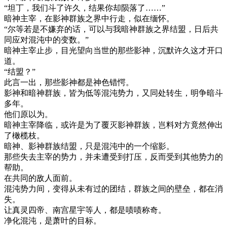
“坦丁，我们斗了许久，结果你却陨落了……”
暗神主宰，在影神群族之界中行走，似在缅怀。
“尔等若是不嫌弃的话，可以与我暗神群族之界结盟，日后共
同应对混沌中的变数。”
暗神主宰止步，目光望向当世的那些影神，沉默许久这才开口
道。
“结盟？”
此言一出，那些影神都是神色错愕。
影神和暗神群族，皆为低等混沌势力，又同处转生，明争暗斗
多年。
他们原以为。
暗神主宰降临，或许是为了覆灭影神群族，岂料对方竟然伸出
了橄榄枝。
暗神、影神群族结盟，只是混沌中的一个缩影。
那些失去主宰的势力，并未遭受到打压，反而受到其他势力的
帮助。
在共同的敌人面前。
混沌势力间，变得从未有过的团结，群族之间的壁垒，都在消
失。
让真灵四帝、南宫星宇等人，都是啧啧称奇。
净化混沌，是萧叶的目标。