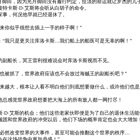
光月御田，因为光月御田没有履行约定，扯淡的命运就让罗杰的儿
特卡斯·D·艾斯将会听从白胡子的命令。
家事，何况他早就已经退休了。
来你似乎很想去插上一手的样子啊！”
“我只是更关注库洛卡斯…我们船上的船医可是无辜的啊！”
的副船长，冥王雷利很难说会对库洛卡斯视而不见。
也被抓了，世界政府应该也不会放过海贼王的副船长吧？”
越来越大，根本让人看不明白他们到底想要做什么，或许他们也是
他总感觉世界政府想要把大海上的所有敌人都一网打尽！
·D·艾斯的机会；他们这些老家伙即便是为了自己的退休生活
贼团和世界政府的冲突以后，他们下场的概率肯定也会大大增加
场必然改变世界的大事件，甚至可能会推翻这个世界的秩序…
会在这场战争中更加鼎盛！”