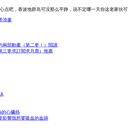
小心点吧，香波地群岛可没那么平静，说不定哪一天你这老家伙可
墨澆書
浪的兩部動畫（第二更！）閲讀
（第三更求訂閱求月票）推薦
泳
熱的心臟熱
不要影響我想要吸血的血跡