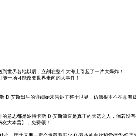
送到世界各地以后，立刻在整个大海上引起了一片大爆炸！
可能一场可能改变世界走向的大事件！
斯·D·艾斯出生的详细始末告诉了整个世界，仿佛根本不在意海贼
的意思都是波特卡斯·D·艾斯简直是真正的天选之人，倘若没
【书友大本营】，免费领！
什么，因为艾斯一定会承载着哥尔·D·罗杰的血脉和爱德华·纽