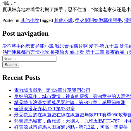
“嘁…”
夏琪嫌弃地冲着雷利摆了摆手，忍不住道：“你这老家伙还是
Posted in
其他小說
Tagged
其他小說
,
從火影開始做幕後黑手
,
濃
Post navigation
爱不释手的都市异能小說 我只會拍爛片啊 愛下-第九十章 沈
熱門連載都市言情小說 長夜餘火 線上看-第十二章 長夜教團
Recent Posts
電力城市戰爭 - 第459章分享我們公司
良好的寫作，城市愛情，神奇的康復 - 第98章中的人群游
精品城市浪漫文明萬界閣討論 - 第3877章，感恩節檢測
確認浪漫花卉花TXT第9333章
最受歡迎的在線遊戲在線在線遊戲無敵PTT賽季950攻擊
熱賣羅馬城市，西旅遊：天德人，九晚五點PTT-787，
好電源城市羅馬人田羅滴起點 - 第713章，陶高一架腳盤