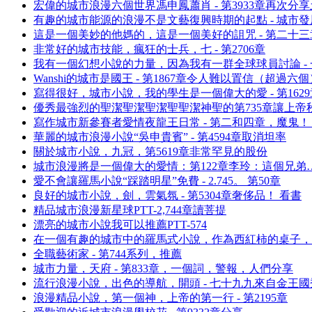
宏偉的城市浪漫六個世界馮申鳳蕭肖 - 第3933章再次分
有趣的城市能源的浪漫不是文藝復興時期的起點 - 城市發展
這是一個美妙的他媽的，這是一個美好的詛咒 - 第二十
非常好的城市技能，瘋狂的士兵，七 - 第2706章
我有一個幻想小說的力量，因為我有一群全球球員討論 -
Wanshi的城市是國王 - 第1867章令人難以置信（超過六
寫得很好，城市小說，我的學生是一個偉大的愛 - 第162
優秀最強烈的聖潔聖潔聖潔聖聖潔神聖的第735章讓上帝
寫作城市新參賽者愛情夜龍王日常 - 第二和四章，魔鬼！ 
華麗的城市浪漫小說“吳申貴賓” - 第4594章取消坦率
關於城市小說，九冠，第5619章非常罕見的股份
城市浪漫將是一個偉大的愛情：第122章李玲：這個兄弟…
愛不會讓羅馬小說“踩踏明星”免費 - 2.745。 第50章
良好的城市小說，劍，雲氣氛 - 第5304章奢侈品！ 看書
精品城市浪漫新星球PTT-2,744章讀菩提
漂亮的城市小說我可以推薦PTT-574
在一個有趣的城市中的羅馬式小說，作為西紅柿的桌子，
全職藝術家 - 第744系列，推薦
城市力量，天府 - 第833章，一個詞，警報，人們分享
流行浪漫小說，出色的導航，開頭 - 七十九九來自金王國
浪漫精品小說，第一個神，上帝的第一行 - 第2195章